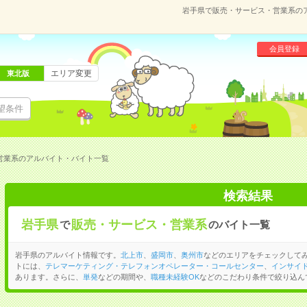
岩手県で販売・サービス・営業系の
会員登録
エリア変更
東北版
望条件
営業系のアルバイト・バイト一覧
検索結果
岩手県
販売・サービス・営業系
で
のバイト一覧
岩手県のアルバイト情報です。
北上市
、
盛岡市
、
奥州市
などのエリアをチェックして
トには、
テレマーケティング・テレフォンオペレーター・コールセンター
、
インサイ
あります。さらに、
単発
などの期間や、
職種未経験OK
などのこだわり条件で絞り込ん