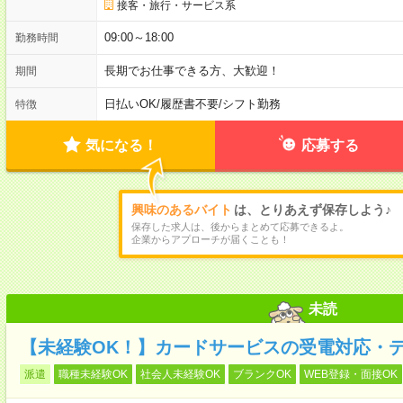
接客・旅行・サービス系
09:00～18:00
勤務時間
長期でお仕事できる方、大歓迎！
期間
日払いOK
/
履歴書不要
/
シフト勤務
特徴
気になる！
応募する
興味のあるバイト
は、とりあえず保存しよう♪
保存した求人は、後からまとめて応募できるよ。
企業からアプローチが届くことも！
未読
【未経験OK！】カードサービスの受電対応・デ
派遣
職種未経験OK
社会人未経験OK
ブランクOK
WEB登録・面接OK