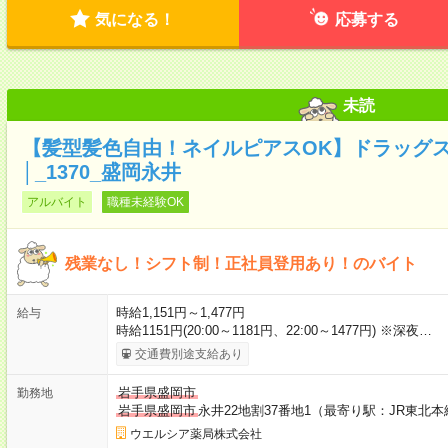
気になる！
応募する
未読
【髪型髪色自由！ネイルピアスOK】ドラッグ
│_1370_盛岡永井
アルバイト
職種未経験OK
残業なし！シフト制！正社員登用あり！のバイト
時給1,151円～1,477円
給与
時給1151円(20:00～1181円、22:00～1477円) ※深夜…
交通費別途支給あり
岩手県盛岡市
勤務地
岩手県盛岡市
永井22地割37番地1（最寄り駅：JR東北
ウエルシア薬局株式会社