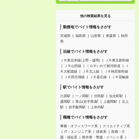
他の検索結果を見る
勤務地でバイト情報をさがす
宮城県
福島県
山形県
青森県
秋田
県
沿線でバイト情報をさがす
ＪＲ東北本線(上野－盛岡)
ＪＲ東北新幹線
ＪＲ山田線
ＩＧＲいわて銀河鉄道
Ｊ
Ｒ大船渡線
ＪＲ北上線
ＪＲ秋田新幹線
ＪＲ田沢湖線
ＪＲ釜石線
ＪＲ花輪線
駅でバイト情報をさがす
六原駅
一ノ関駅
渋民駅
仙北町駅
盛岡駅
青山(岩手県)駅
上盛岡駅
北上
駅
岩手飯岡駅
上米内駅
職種でバイト情報をさがす
事務・オフィスワーク系
クリエイティブ系
IT・エンジニア系
技術系
医療・介
護・福祉系
軽作業・警備・イベント系