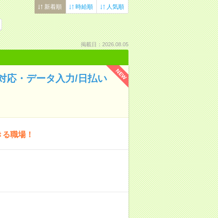
新着順
時給順
人気順
掲載日：2026.08.05
NEW
対応・データ入力/日払い
きる職場！