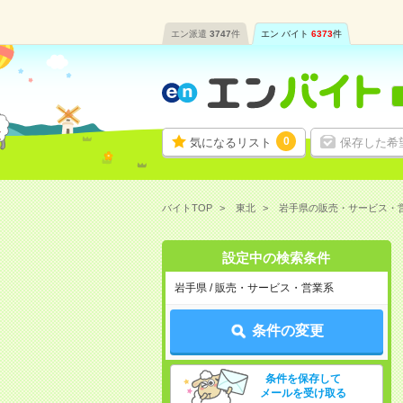
エン派遣
3747
件
エン バイト
6373
件
0
気になるリスト
保存した希
バイトTOP
東北
岩手県の販売・サービス・
設定中の検索条件
岩手県 / 販売・サービス・営業系
条件の変更
条件を保存して
メールを受け取る