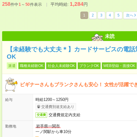
1,284
258
平均時給:
円
件中
1
～
50
件表示
1
2
3
4
5
次へ
未読
【未経験でも大丈夫＊】カードサービスの電話
OK
派遣
職種未経験OK
社会人未経験OK
ブランクOK
WEB登録・面接OK
ビギナーさんもブランクさんも安心！ 女性が活躍で
時給1200～1250円
給与
交通費別途支給あり
交通費規定内支給
交通費
岩手県一関市
勤務地
一ノ関駅から車10分