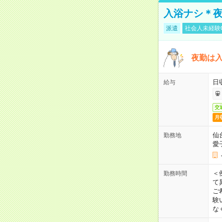
入浴ナシ＊夜
派遣
社会人未経験
夜勤は
日
給与
交
月
仙
勤務地
愛
＜
勤務時間
て
ご
験
な