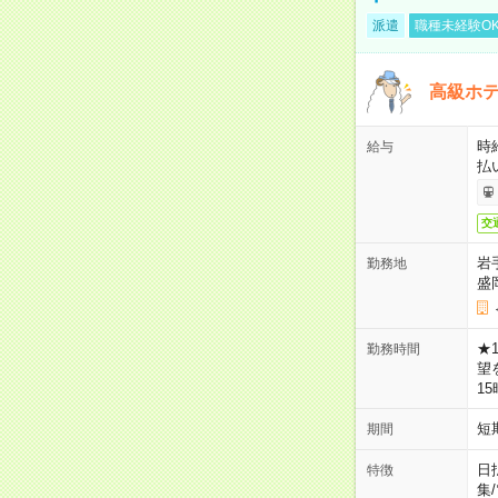
派遣
職種未経験O
高級ホ
時
給与
払
交
岩
勤務地
盛
★
勤務時間
望
1
短
期間
日
特徴
集
/