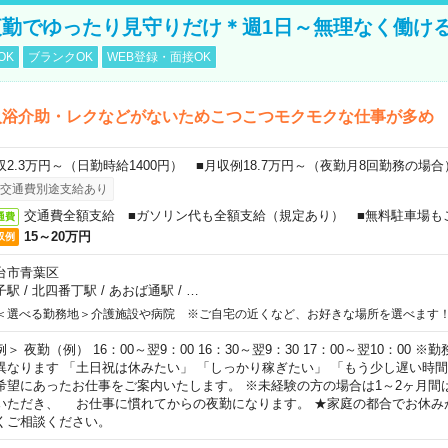
勤でゆったり見守りだけ＊週1日～無理なく働け
OK
ブランクOK
WEB登録・面接OK
入浴介助・レクなどがないためこつこつモクモクな仕事が多め
収2.3万円～（日勤時給1400円） ■月収例18.7万円～（夜勤月8回勤務の場合
交通費別途支給あり
交通費全額支給 ■ガソリン代も全額支給（規定あり） ■無料駐車場も
通費
15～20万円
収例
台市青葉区
子駅
/
北四番丁駅
/
あおば通駅
/
…
＜選べる勤務地＞介護施設や病院 ※ご自宅の近くなど、お好きな場所を選べます
例＞ 夜勤（例） 16：00～翌9：00 16：30～翌9：30 17：00～翌10：00
異なります 「土日祝は休みたい」 「しっかり稼ぎたい」 「もう少し遅い時
希望にあったお仕事をご案内いたします。 ※未経験の方の場合は1～2ヶ月間
いただき、 お仕事に慣れてからの夜勤になります。 ★家庭の都合でお休み
くご相談ください。