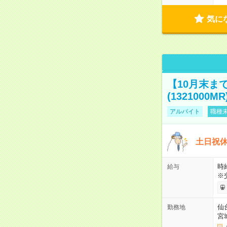
気に
【10月末ま
(1321000MR
アルバイト
職種未
土日祝休
時給
給与
※
仙
勤務地
宮