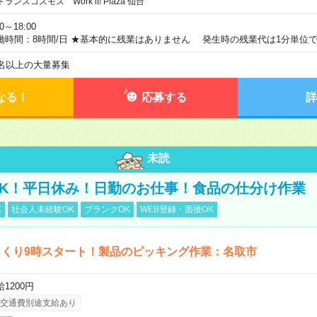
トランスコスモス Work it! Plaza 仙台
00～18:00
働時間：8時間/日 ★基本的に残業はありません 発生時の残業代は1分単位
0名以上の大量募集
なる！
応募する
詳
未読
K！平日休み！日勤のお仕事！食品の仕分け作業
K
社会人未経験OK
ブランクOK
WEB登録・面接OK
っくり9時スタート！製品のピッキング作業：名取市
1200円
交通費別途支給あり