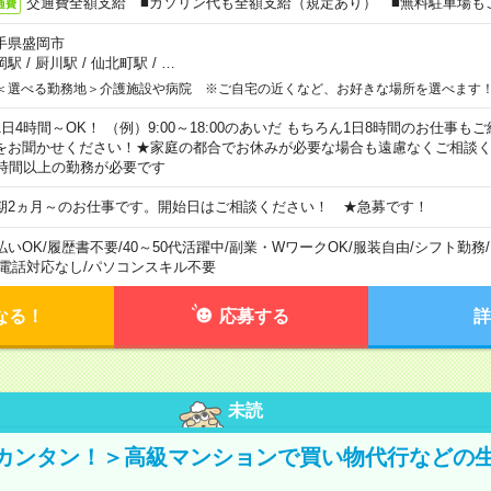
交通費全額支給 ■ガソリン代も全額支給（規定あり） ■無料駐車場も
通費
手県盛岡市
岡駅
/
厨川駅
/
仙北町駅
/
…
＜選べる勤務地＞介護施設や病院 ※ご自宅の近くなど、お好きな場所を選べます
1日4時間～OK！ （例）9:00～18:00のあいだ もちろん1日8時間のお仕事
をお聞かせください！★家庭の都合でお休みが必要な場合も遠慮なくご相談く
5時間以上の勤務が必要です
期2ヵ月～のお仕事です。開始日はご相談ください！ ★急募です！
払いOK
/
履歴書不要
/
40～50代活躍中
/
副業・WワークOK
/
服装自由
/
シフト勤務
/
電話対応なし
/
パソコンスキル不要
なる！
応募する
詳
未読
カンタン！＞高級マンションで買い物代行などの