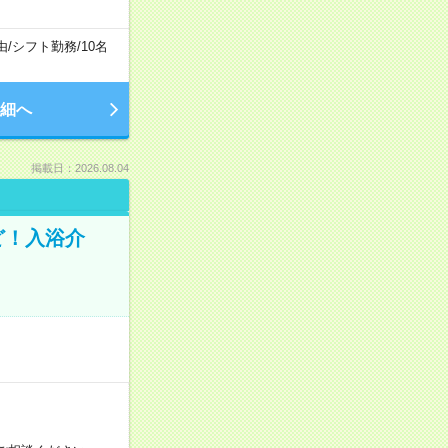
由
/
シフト勤務
/
10名
細へ
掲載日：2026.08.04
ど！入浴介
！