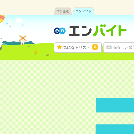
エン派遣
エン バイト
0
気になるリスト
保存した希