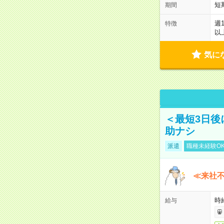
短
期間
週
特徴
以
気に
＜最短3日後
助ナシ
派遣
職種未経験O
≪来社不
時
給与