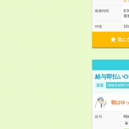
9:
勤務時間
実
1
特徴
気に
給与即払いO
派遣
職種未経験O
朝はゆ
時給
給与