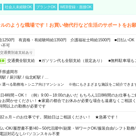
K
社会人未経験OK
ブランクOK
WEB登録・面接OK
テルのような職場です！お買い物代行など生活のサポートをお
給1250円 有資格・有経験時給1350円 介護福祉士時給1500円 ■日払いO
い不可
交通費別途支給あり
交通費全額支給 ■ガソリン代も全額支給（規定あり） ■無料駐車場も
通費
手県盛岡市
岡駅
/
厨川駅
/
仙北町駅
/
…
＜選べる勤務地＞シニア向けマンション ※他にもさまざまな施設をご紹介できま
1日4時間～OK！ （例）9:00～18:00のあいだ もちろん1日8時間のお仕事
をお聞かせください！★家庭の都合でお休みが必要な場合も遠慮なくご相談く
5時間以上の勤務が必要です
期2ヵ月～のお仕事です。開始日はご相談ください！ ★急募です！
払いOK
/
履歴書不要
/
40～50代活躍中
/
副業・WワークOK
/
服装自由
/
シフト勤務
/
電話対応なし
/
パソコンスキル不要