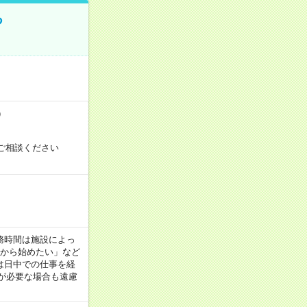
る
）
ご相談ください
！
 ※勤務時間は施設によっ
間から始めたい」など
は日中での仕事を経
が必要な場合も遠慮