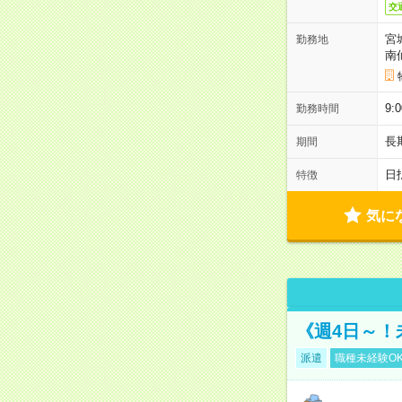
交
宮
勤務地
南
9
勤務時間
長
期間
日
特徴
気に
《週4日～！
派遣
職種未経験O