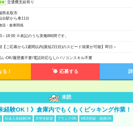
交通費支給有り
通費
城県名取市
仙台駅から車11分
物流・倉庫関係
:00～18:00 ※表記のうち実働8時間です。
期【ご応募から1週間以内(最短2日目)のスピード就業が可能】即日～
払いOK
/
履歴書不要
/
電話対応なし
/
パソコンスキル不要
なる！
応募する
詳
未読
未経験OK！》倉庫内でもくもくピッキング作業！
K
社会人未経験OK
大学生歓迎
ブランクOK
WEB登録・面接OK