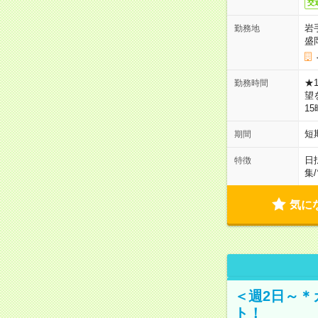
交
岩
勤務地
盛
★
勤務時間
望
1
短
期間
日
特徴
集
/
気に
＜週2日～＊
ト！