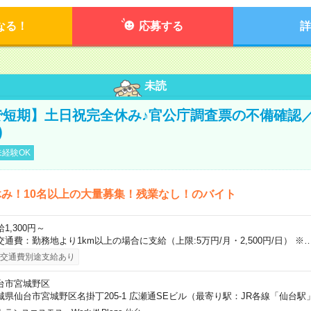
なる！
応募する
詳
未読
で短期】土日祝完全休み♪官公庁調査票の不備確認
)
経験OK
み！10名以上の大量募集！残業なし！のバイト
1,300円～
交通費：勤務地より1km以上の場合に支給（上限:5万円/月・2,500円/日） ※
交通費別途支給あり
台市宮城野区
城県仙台市宮城野区名掛丁205-1 広瀬通SEビル（最寄り駅：JR各線「仙台駅