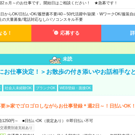
期2ヵ月～のお仕事です。開始日はご相談ください！ ★急募です！
1日からOK
/
日払いOK
/
履歴書不要
/
40～50代活躍中
/
副業・WワークOK
/
服装自
上の大量募集
/
電話対応なし
/
パソコンスキル不要
なる！
応募する
詳
未読
にお仕事決定！＞お散歩の付き添いやお話相手な
K
社会人未経験OK
ブランクOK
WEB登録・面接OK
要≫家でゴロゴロしながらお仕事登録＊週2日～！日払いOK
給1250円～ ■日払いOK（規定あり）※即日払い不可
交通費別途支給あり