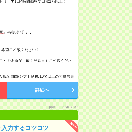
定有り ▼1日4時間勤務で日収1万以上！
駅
から徒歩7分
/
…
シフト希望ご相談ください！
月ごとの更新が可能！開始日もご相談くださ
K
/
服装自由
/
シフト勤務
/
10名以上の大量募集
詳細へ
掲載日：2026.08.07
NEW
を入力するコツコツ