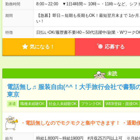
8:00～22:00 ▼1日4時間～ 10時～・11時～など、
勤務時間
【急募】即日～短期も長期もOK！最短翌月末まで 1か
期間
い！
日払いOK
/
履歴書不要
/
40～50代活躍中
/
副業・WワークO
特徴
気になる！
応募する
未読
電話無し♬服装自由(^^！大手旅行会社で書類
東京
派遣
職種未経験OK
社会人未経験OK
ブランクOK
WEB登録・面接OK
・電話無しなのでモクモクと集中できます！ ・通勤
時給1,800円～時給1900円 #月収25万円以上可 ※月給例)1
給与