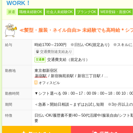
WORK！
派遣
職種未経験OK
社会人未経験OK
ブランクOK
WEB登録・面接OK
≪髪型・服装・ネイル自由≫ 未経験でも高時給＊シ
時給1700～2100円 ※日払いOK(規定あり) ※スキル
給与
交通費別途支給あり
交通費支給（規定あり）
交通費
東京都新宿区
勤務地
新宿駅
/
新宿御苑前駅
/
新宿三丁目駅
/
…
オフィスビル
▼シフト選べる 09：00～17：00 09：00～18：00 1
勤務時間
＜急募＞開始日相談～まずはお試し短期 ※3か月以上
期間
日払いOK
/
履歴書不要
/
40～50代活躍中
/
服装自由
/
シフト
特徴
要