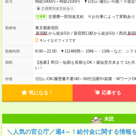
時給1900円～時給2100円 ▼日払い週払い可能！※規
給与
交通費別途支給あり
交通費一部別途支給 ※お仕事によって変動あり
交通費
東京都新宿区
勤務地
新宿駅
から徒歩5分
/
新宿西口駅から徒歩5分
/
西武
新宿
キレイなオフィスです
8:00～22:00 ▼1日4時間～ 10時～・11時～など、
勤務時間
【急募】即日～短期も長期もOK！最短翌月末まで 1か
期間
い！
日払いOK
/
履歴書不要
/
40～50代活躍中
/
副業・WワークO
特徴
気になる！
応募する
未読
＼人気の官公庁／週4～！給付金に関する情報