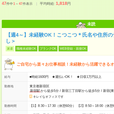
1,818
47
平均時給:
円
件中
1
～
47
件表示
未読
【週4～】未経験OK！こつこつ＊氏名や住所
し＞
派遣
職種未経験OK
ブランクOK
WEB登録・面接OK
ご自宅から楽々お仕事相談！未経験から活躍できる
■時給1600円 ★週払いOK！ ★日収1万円以上
給与
東京都新宿区
勤務地
新宿駅
から徒歩5分
/
新宿三丁目駅から徒歩5分
/
新宿(
キレイなオフィスです
【1】8:30～17:30（休憩60分） 【2】8:50～18:00（休憩
勤務時間