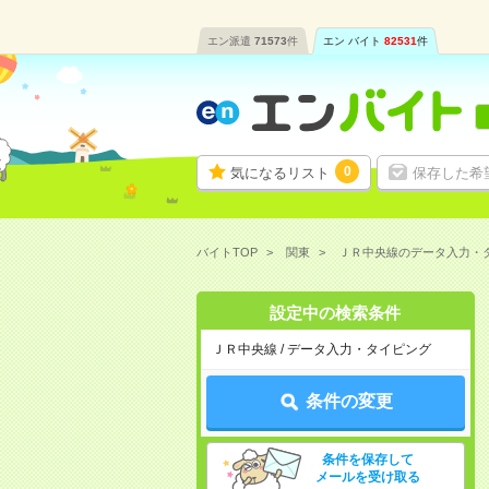
エン派遣
71573
件
エン バイト
82531
件
0
気になるリスト
保存した希
バイトTOP
関東
ＪＲ中央線のデータ入力・
設定中の検索条件
ＪＲ中央線 / データ入力・タイピング
条件の変更
条件を保存して
メールを受け取る