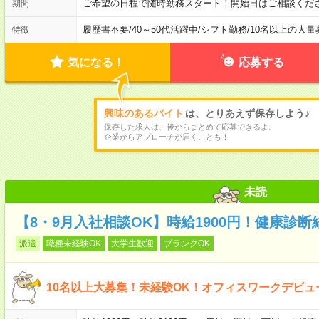
ご希望の日程で随時勤務スタート！開始日はご相談くだ
期間
履歴書不要
/
40～50代活躍中
/
シフト勤務
/
10名以上の大量
特徴
気になる！
応募する
興味のあるバイト
は、とりあえず保存しよう♪
保存した求人は、後からまとめて応募できるよ。
企業からアプローチが届くことも！
未読
【8・9月入社相談OK】時給1900円！健康診
派遣
職種未経験OK
大学生歓迎
ブランクOK
10名以上大募集！未経験OK！オフィスワークデビ