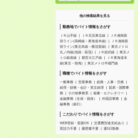
他の検索結果を見る
勤務地でバイト情報をさがす
ＪＲ山手線
ＪＲ京浜東北線
ＪＲ湘南新
宿ライン(高崎線－東海道本線)
ＪＲ湘南新
宿ライン(東北本線－横須賀線)
東京メトロ
丸ノ内線(池袋－荻窪)
ＪＲ総武線
東京メ
トロ銀座線
都営大江戸線
ＪＲ東海道本
線(東京－熱海)
東京メトロ半蔵門線
職種でバイト情報をさがす
一般事務
営業事務
総務・人事・労務
経理・財務・会計・英文経理
貿易・国際事
務
その他事務系
秘書・セクレタリー
金融事務（生保・損保）
外国語事務
金
融事務（銀行）
こだわりでバイト情報をさがす
WEB登録・面接OK
交通費別途支給あり
英語力不要
履歴書不要
週5日勤務