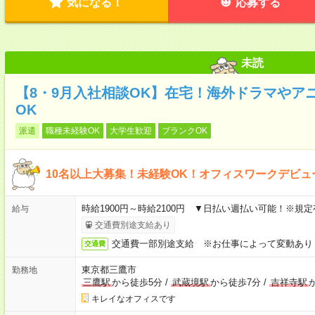
気になる！
応募する
未読
【8・9月入社相談OK】在宅！海外ドラマやア
OK
派遣
職種未経験OK
大学生歓迎
ブランクOK
10名以上大募集！未経験OK！オフィスワークデビ
時給1900円～時給2100円 ▼日払い週払い可能！※規
給与
交通費別途支給あり
交通費一部別途支給 ※お仕事によって変動あり
交通費
東京都三鷹市
勤務地
三鷹駅
から徒歩5分
/
武蔵境駅
から徒歩7分
/
吉祥寺駅
キレイなオフィスです