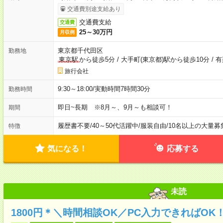
交通費別途支給あり
交通費支給
交通費
25～30万円
月収例
東京都千代田区
勤務地
東京駅
から徒歩5分
/
大手町(東京都)駅から徒歩10分
/
有
旅行会社
9:30～18:00/実動時間7時間30分
勤務時間
即日~長期 ※8月～、9月～も相談可！
期間
履歴書不要
/
40～50代活躍中
/
服装自由
/
10名以上の大量募
特徴
気になる！
応募する
未読
1800円＊＼時間相談OK／PC入力できればO