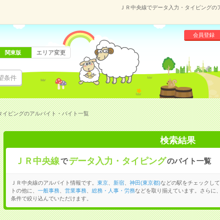
ＪＲ中央線でデータ入力・タイピングの
会員登録
エリア変更
関東版
望条件
タイピングのアルバイト・バイト一覧
検索結果
ＪＲ中央線
データ入力・タイピング
で
のバイト一覧
ＪＲ中央線のアルバイト情報です。
東京
、
新宿
、
神田(東京都)
などの駅をチェックして
トの他に、
一般事務
、
営業事務
、
総務・人事・労務
などを取り揃えています。さらに
条件で絞り込んでいただけます。