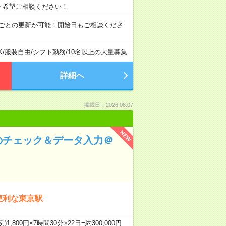
シフト希望ご相談ください！
月ごとの更新が可能！開始日もご相談くださ
K
/
服装自由
/
シフト勤務
/
10名以上の大量募集
詳細へ
掲載日：2026.08.07
NEW
のチェック＆データ入力＠
便利な東京駅
,800円×7時間30分×22日=約300,000円