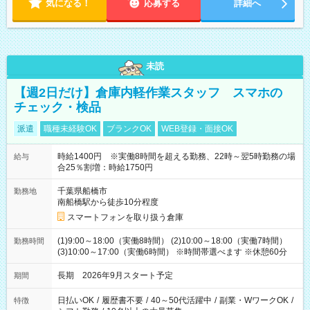
気になる！
応募する
詳細へ
未読
【週2日だけ】倉庫内軽作業スタッフ スマホの
チェック・検品
派遣
職種未経験OK
ブランクOK
WEB登録・面接OK
時給1400円 ※実働8時間を超える勤務、22時～翌5時勤務の場
給与
合25％割増：時給1750円
千葉県船橋市
勤務地
南船橋駅から徒歩10分程度
スマートフォンを取り扱う倉庫
(1)9:00～18:00（実働8時間） (2)10:00～18:00（実働7時間）
勤務時間
(3)10:00～17:00（実働6時間） ※時間帯選べます ※休憩60分
長期 2026年9月スタート予定
期間
日払いOK
/
履歴書不要
/
40～50代活躍中
/
副業・WワークOK
/
特徴