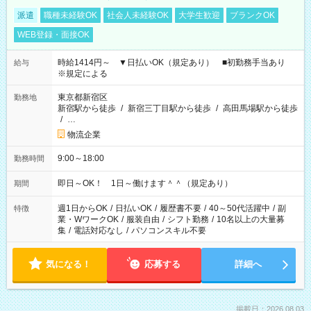
派遣
職種未経験OK
社会人未経験OK
大学生歓迎
ブランクOK
WEB登録・面接OK
時給1414円～ ▼日払いOK（規定あり） ■初勤務手当あり
給与
※規定による
東京都新宿区
勤務地
新宿駅から徒歩
/
新宿三丁目駅から徒歩
/
高田馬場駅から徒歩
/
…
物流企業
9:00～18:00
勤務時間
即日～OK！ 1日～働けます＾＾（規定あり）
期間
週1日からOK
/
日払いOK
/
履歴書不要
/
40～50代活躍中
/
副
特徴
業・WワークOK
/
服装自由
/
シフト勤務
/
10名以上の大量募
集
/
電話対応なし
/
パソコンスキル不要
気になる！
応募する
詳細へ
掲載日：2026.08.03