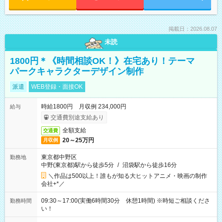
掲載日：2026.08.07
未読
1800円＊《時間相談OK！》在宅あり！テーマ
パークキャラクターデザイン制作
派遣
WEB登録・面接OK
時給1800円 月収例 234,000円
給与
交通費別途支給あり
全額支給
交通費
20～25万円
月収例
東京都中野区
勤務地
中野(東京都)駅から徒歩5分
/
沼袋駅から徒歩16分
＼作品は500以上！誰もが知る大ヒットアニメ・映画の制作
会社+*／
09:30～17:00(実働6時間30分 休憩1時間) ※時短ご相談くださ
勤務時間
い！