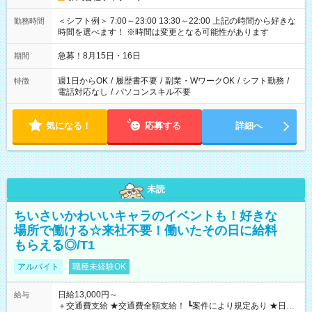
＜シフト例＞ 7:00～23:00 13:30～22:00 上記の時間から好きな
勤務時間
時間を選べます！ ※時間は変更となる可能性があります
急募！8月15日・16日
期間
週1日からOK
/
履歴書不要
/
副業・WワークOK
/
シフト勤務
/
特徴
電話対応なし
/
パソコンスキル不要
気になる！
応募する
詳細へ
未読
ちいさいかわいいキャラのイベントも！好きな
場所で働ける☆来社不要！働いたその日に給料
もらえる◎/T1
アルバイト
職種未経験OK
日給13,000円～
給与
＋交通費支給 ★交通費全額支給！ ┗案件により規定あり ★日払