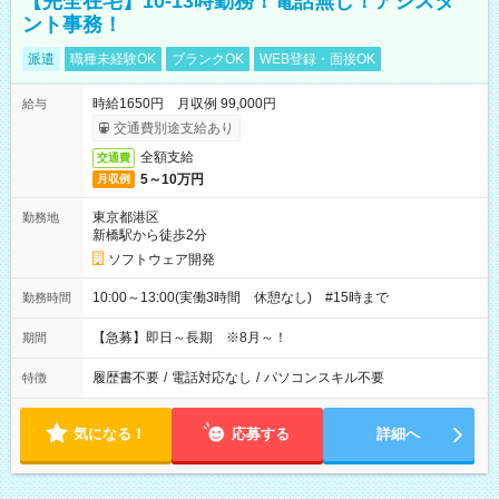
【完全在宅】10-13時勤務！電話無し！アシスタ
ント事務！
派遣
職種未経験OK
ブランクOK
WEB登録・面接OK
時給1650円 月収例 99,000円
給与
交通費別途支給あり
全額支給
交通費
5～10万円
月収例
東京都港区
勤務地
新橋駅から徒歩2分
ソフトウェア開発
10:00～13:00(実働3時間 休憩なし) #15時まで
勤務時間
【急募】即日～長期 ※8月～！
期間
履歴書不要
/
電話対応なし
/
パソコンスキル不要
特徴
気になる！
応募する
詳細へ