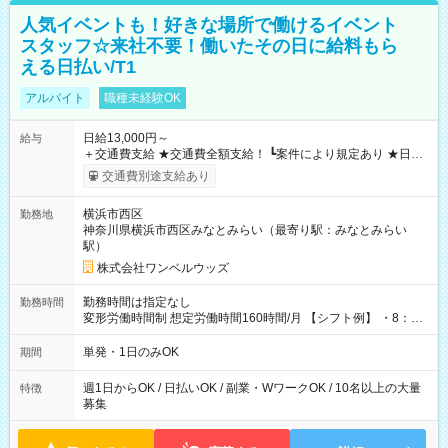
人気イベントも！好きな場所で働けるイベント
スタッフ☆来社不要！働いたその日に給料もら
える日払い/T1
アルバイト
職種未経験OK
日給13,000円～
給与
＋交通費支給 ★交通費全額支給！ ┗案件により規定あり ★日払
いOK！（規定あり） ┗働いたその日に現金GET♪ お仕事後はコ
交通費別途支給あり
ンビニATMから 日払い分を引き落とせます！ 【試用期間】試
用期間なし
横浜市西区
勤務地
神奈川県横浜市西区みなとみらい（最寄り駅：みなとみらい
駅）
株式会社ワンベルウッズ
勤務時間は指定なし
勤務時間
変形労働時間制 想定労働時間160時間/月 【シフト例】 ・8：00
～21：00
単発・1日のみOK
期間
週1日からOK / 日払いOK / 副業・WワークOK / 10名以上の大量
特徴
募集