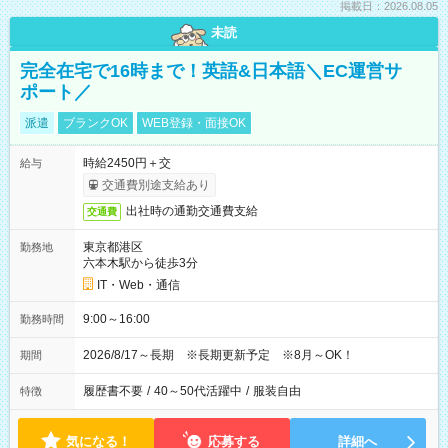
掲載日：2026.08.05
未読
完全在宅で16時まで！英語&日本語＼EC運営サ
ポート／
派遣
ブランクOK
WEB登録・面接OK
時給2450円＋交
給与
交通費別途支給あり
出社時の通勤交通費支給
交通費
東京都港区
勤務地
六本木駅から徒歩3分
IT・Web・通信
9:00～16:00
勤務時間
2026/8/17～長期 ※長期更新予定 ※8月～OK！
期間
履歴書不要
/
40～50代活躍中
/
服装自由
特徴
気になる！
応募する
詳細へ