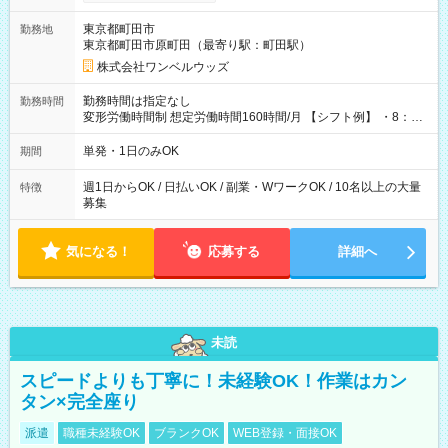
ンビニATMから 日払い分を引き落とせます！ 【試用期間】試
用期間なし
東京都町田市
勤務地
東京都町田市原町田（最寄り駅：町田駅）
株式会社ワンベルウッズ
勤務時間は指定なし
勤務時間
変形労働時間制 想定労働時間160時間/月 【シフト例】 ・8：00
～21：00
単発・1日のみOK
期間
週1日からOK / 日払いOK / 副業・WワークOK / 10名以上の大量
特徴
募集
気になる！
応募する
詳細へ
未読
スピードよりも丁寧に！未経験OK！作業はカン
タン×完全座り
派遣
職種未経験OK
ブランクOK
WEB登録・面接OK