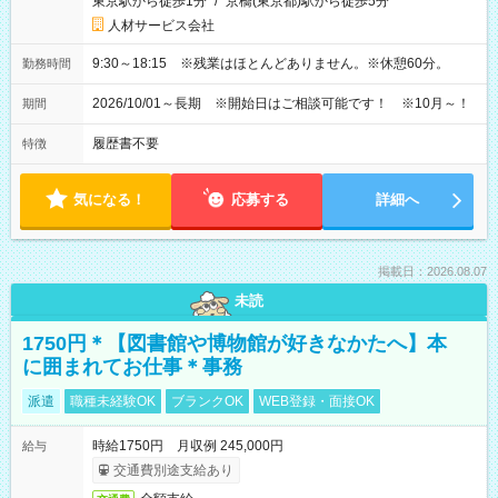
東京駅から徒歩1分
/
京橋(東京都)駅から徒歩5分
人材サービス会社
9:30～18:15 ※残業はほとんどありません。※休憩60分。
勤務時間
2026/10/01～長期 ※開始日はご相談可能です！ ※10月～！
期間
履歴書不要
特徴
気になる！
応募する
詳細へ
掲載日：2026.08.07
未読
1750円＊【図書館や博物館が好きなかたへ】本
に囲まれてお仕事＊事務
派遣
職種未経験OK
ブランクOK
WEB登録・面接OK
時給1750円 月収例 245,000円
給与
交通費別途支給あり