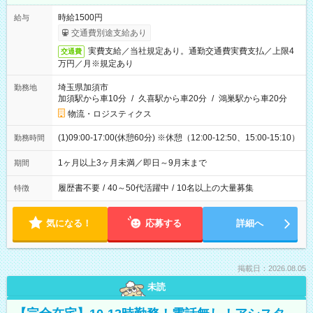
時給1500円
給与
交通費別途支給あり
実費支給／当社規定あり。通勤交通費実費支払／上限4
交通費
万円／月※規定あり
埼玉県加須市
勤務地
加須駅から車10分
/
久喜駅から車20分
/
鴻巣駅から車20分
物流・ロジスティクス
(1)09:00-17:00(休憩60分) ※休憩（12:00-12:50、15:00-15:10）
勤務時間
1ヶ月以上3ヶ月未満／即日～9月末まで
期間
履歴書不要
/
40～50代活躍中
/
10名以上の大量募集
特徴
気になる！
応募する
詳細へ
掲載日：2026.08.05
未読