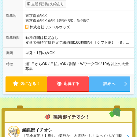
いOK！（規定あり） ┗働いたその日に現金GET♪ お仕事後はコ
交通費別途支給あり
ンビニATMから 日払い分を引き落とせます！ 【試用期間】試
用期間なし
東京都新宿区
勤務地
東京都新宿区新宿（最寄り駅：新宿駅）
株式会社ワンベルウッズ
勤務時間は指定なし
勤務時間
変形労働時間制 想定労働時間160時間/月 【シフト例】 ・8：00
～21：00
単発・1日のみOK
期間
週1日からOK / 日払いOK / 副業・WワークOK / 10名以上の大量
特徴
募集
気になる！
応募する
詳細へ
編集部イチオシ
【完全在宅！】難しい業務なし＆電話なし！ゆっくりの11時