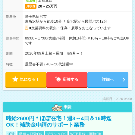
全額支給
交通費
20～25万円
月収例
埼玉県所沢市
勤務地
東所沢駅から徒歩10分
/
所沢駅から民間バス12分
■文芸資料の収集・保存・展示をおこなっています
09:00～17:00(実働7時間 休憩1時間) ※10時～18時もご相談OK
勤務時間
です！
2026年09月上旬～長期 ※9月～！
期間
履歴書不要
/
40～50代活躍中
特徴
気になる！
応募する
詳細へ
掲載日：2026.08.08
未読
時給2600円＊ほぼ在宅！週3～4日＆16時迄
OK！補助金申請のサポート業務
派遣
職種未経験OK
ブランクOK
WEB登録・面接OK