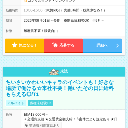
コンサルタント・シンクタンク
10:00-16:00（休憩60分）実働5時間（残業少なめ！）
勤務時間
2026年09月01日～長期 ※開始日相談OK ※9月～！
期間
履歴書不要
/
服装自由
特徴
気になる！
応募する
詳細へ
未読
ちいさいかわいいキャラのイベントも！好きな
場所で働ける☆来社不要！働いたその日に給料
もらえる◎/T1
アルバイト
職種未経験OK
日給13,000円～
給与
＋交通費支給 ★交通費全額支給！ ┗案件により規定あり ★日払
いOK！（規定あり） ┗働いたその日に現金GET♪ お仕事後はコ
交通費別途支給あり