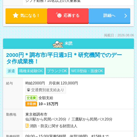
シフト勤務
/
10名以上の大量募集
気になる！
応募する
詳細へ
掲載日：2026.08.06
未読
2000円＊調布市/平日週3日＊研究機関でのデー
タ作成業務！
派遣
職種未経験OK
ブランクOK
WEB登録・面接OK
時給2000円 月収例 120,000円
給与
交通費別途支給あり
全額支給
交通費
10～15万円
月収例
東京都調布市
勤務地
仙川駅から民間バス20分
/
三鷹駅から民間バス20分
消防・防災に関する財団法人
09:00～15:00(実働5時間 休憩1時間) #15時まで
勤務時間