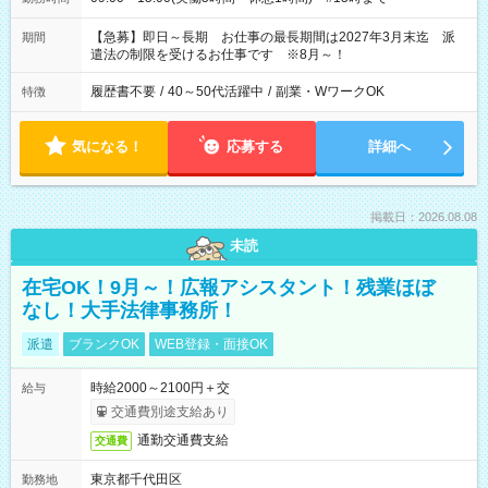
【急募】即日～長期 お仕事の最長期間は2027年3月末迄 派
期間
遣法の制限を受けるお仕事です ※8月～！
履歴書不要
/
40～50代活躍中
/
副業・WワークOK
特徴
気になる！
応募する
詳細へ
掲載日：2026.08.08
未読
在宅OK！9月～！広報アシスタント！残業ほぼ
なし！大手法律事務所！
派遣
ブランクOK
WEB登録・面接OK
時給2000～2100円＋交
給与
交通費別途支給あり
通勤交通費支給
交通費
東京都千代田区
勤務地