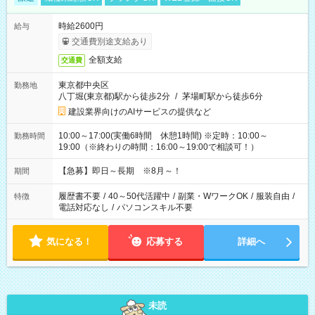
時給2600円
給与
交通費別途支給あり
全額支給
交通費
東京都中央区
勤務地
八丁堀(東京都)駅から徒歩2分
/
茅場町駅から徒歩6分
建設業界向けのAIサービスの提供など
10:00～17:00(実働6時間 休憩1時間) ※定時：10:00～
勤務時間
19:00（※終わりの時間：16:00～19:00で相談可！）
【急募】即日～長期 ※8月～！
期間
履歴書不要
/
40～50代活躍中
/
副業・WワークOK
/
服装自由
/
特徴
電話対応なし
/
パソコンスキル不要
気になる！
応募する
詳細へ
未読