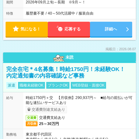
2026年09月上旬～長期 ※9月～！
期間
履歴書不要
/
40～50代活躍中
/
服装自由
特徴
気になる！
応募する
詳細へ
掲載日：2026.08.07
未読
完全在宅＊4名募集！時給1750円！未経験OK！
内定通知書の内容確認など事務
派遣
職種未経験OK
ブランクOK
WEB登録・面接OK
時給1750円＋交 【月収例】290,937円～ ■給与の前払いが可
給与
能な速払いサービスあり
交通費別途支給あり
交通費支給あり
交通費
25～30万円
月収例
東京都千代田区
勤務地