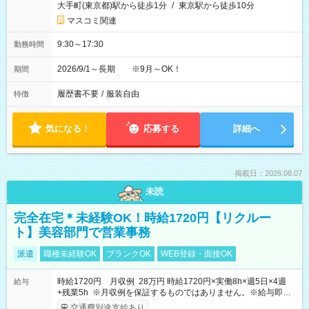
大手町(東京都)駅から徒歩1分
/
東京駅から徒歩10分
マスコミ関連
9:30～17:30
勤務時間
2026/9/1～長期 ※9月～OK！
期間
履歴書不要
/
服装自由
特徴
気になる！
応募する
詳細へ
掲載日：2026.08.07
未読
完全在宅＊未経験OK！時給1720円【リクルー
ト】美容部門で営業事務
派遣
職種未経験OK
ブランクOK
WEB登録・面接OK
時給1720円 月収例 28万円 時給1720円×実働8h×週5日×4週
給与
+残業5h ※月収例を保証するものではありません。※給与即受
取りサービス利用可（利用条件有）
交通費別途支給あり