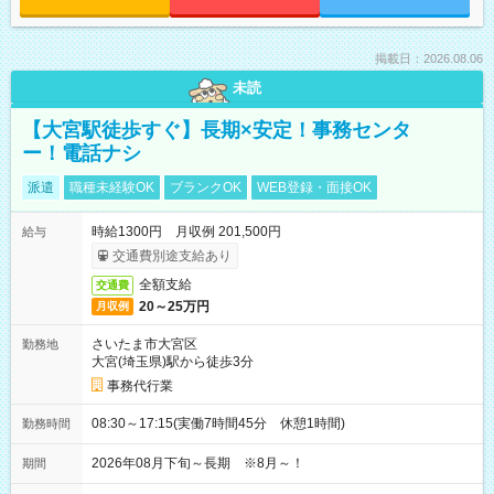
掲載日：2026.08.06
未読
【大宮駅徒歩すぐ】長期×安定！事務センタ
ー！電話ナシ
派遣
職種未経験OK
ブランクOK
WEB登録・面接OK
時給1300円 月収例 201,500円
給与
交通費別途支給あり
全額支給
交通費
20～25万円
月収例
さいたま市大宮区
勤務地
大宮(埼玉県)駅から徒歩3分
事務代行業
08:30～17:15(実働7時間45分 休憩1時間)
勤務時間
2026年08月下旬～長期 ※8月～！
期間