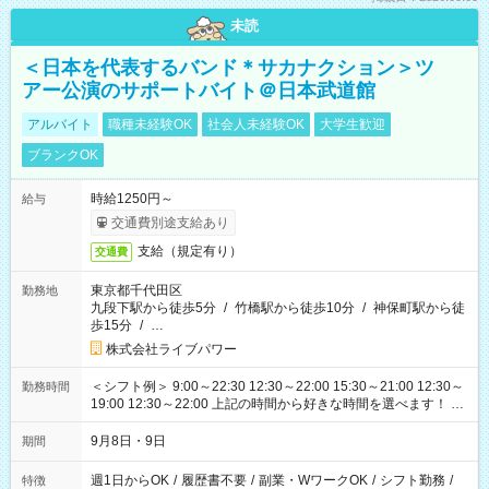
未読
＜日本を代表するバンド＊サカナクション＞ツ
アー公演のサポートバイト＠日本武道館
アルバイト
職種未経験OK
社会人未経験OK
大学生歓迎
ブランクOK
時給1250円～
給与
交通費別途支給あり
支給（規定有り）
交通費
東京都千代田区
勤務地
九段下駅から徒歩5分
/
竹橋駅から徒歩10分
/
神保町駅から徒
歩15分
/
…
株式会社ライブパワー
＜シフト例＞ 9:00～22:30 12:30～22:00 15:30～21:00 12:30～
勤務時間
19:00 12:30～22:00 上記の時間から好きな時間を選べます！ ※
時間は変更となる可能性があります
9月8日・9日
期間
週1日からOK
/
履歴書不要
/
副業・WワークOK
/
シフト勤務
/
特徴