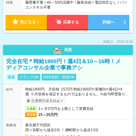
履歴書不要
/
40～50代活躍中
/
服装自由
/
電話対応なし
/
パソ
特徴
コンスキル不要
気になる！
応募する
詳細へ
掲載日：2026.08.06
未読
完全在宅＊時給1900円！週4日＆10～16時！メ
ディアコンサル企業で事務アシ
派遣
ブランクOK
WEB登録・面接OK
時給1900円 月収例 15万円 時給1900円×実働5h×週4日×4
給与
週 ※月収例を保証するものではありません。※給与即受取りサ
ービス利用可（利用条件有）
交通費別途支給あり
1ヶ月3万円を上限として実費支給
交通費
15～20万円
月収例
東京都千代田区
勤務地
四ツ谷駅から徒歩2分
/
麹町駅から徒歩13分