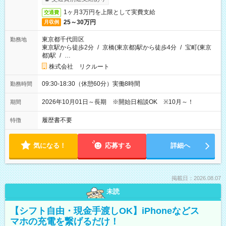
1ヶ月3万円を上限として実費支給
交通費
25～30万円
月収例
東京都千代田区
勤務地
東京駅から徒歩2分
/
京橋(東京都)駅から徒歩4分
/
宝町(東京
都)駅
/
…
株式会社 リクルート
09:30-18:30（休憩60分）実働8時間
勤務時間
2026年10月01日～長期 ※開始日相談OK ※10月～！
期間
履歴書不要
特徴
気になる！
応募する
詳細へ
掲載日：2026.08.07
未読
【シフト自由・現金手渡しOK】iPhoneなどス
マホの充電を繋げるだけ！