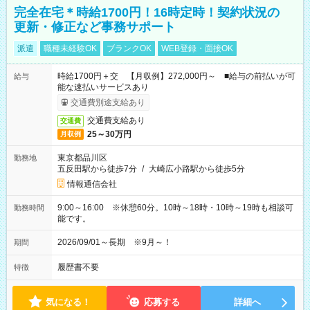
完全在宅＊時給1700円！16時定時！契約状況の
更新・修正など事務サポート
派遣
職種未経験OK
ブランクOK
WEB登録・面接OK
時給1700円＋交 【月収例】272,000円～ ■給与の前払いが可
給与
能な速払いサービスあり
交通費別途支給あり
交通費支給あり
交通費
25～30万円
月収例
東京都品川区
勤務地
五反田駅から徒歩7分
/
大崎広小路駅から徒歩5分
情報通信会社
9:00～16:00 ※休憩60分。10時～18時・10時～19時も相談可
勤務時間
能です。
2026/09/01～長期 ※9月～！
期間
履歴書不要
特徴
気になる！
応募する
詳細へ