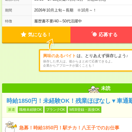
2026年10月上旬～長期 ※10月～！
期間
履歴書不要
/
40～50代活躍中
特徴
気になる！
応募する
興味のあるバイト
は、とりあえず保存しよう♪
保存した求人は、後からまとめて応募できるよ。
企業からアプローチが届くことも！
未読
時給1850円！未経験OK！残業ほぼなし▼車通
派遣
職種未経験OK
ブランクOK
WEB登録・面接OK
急募！時給1850円！駅チカ！八王子でのお仕事