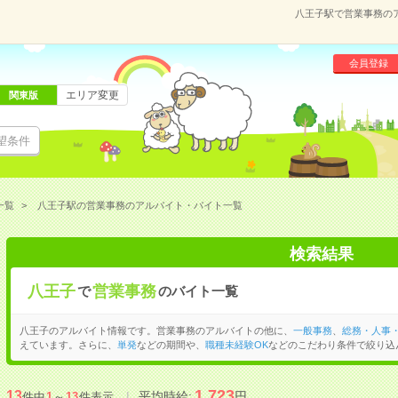
八王子駅で営業事務の
会員登録
エリア変更
関東版
望条件
一覧
八王子駅の営業事務のアルバイト・バイト一覧
検索結果
八王子
営業事務
で
のバイト一覧
八王子のアルバイト情報です。営業事務のアルバイトの他に、
一般事務
、
総務・人事
えています。さらに、
単発
などの期間や、
職種未経験OK
などのこだわり条件で絞り込
1,723
13
平均時給:
円
件中
1
～
13
件表示