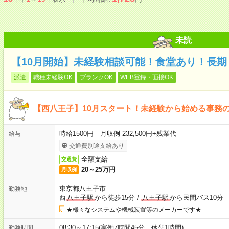
未読
【10月開始】未経験相談可能！食堂あり！長期
派遣
職種未経験OK
ブランクOK
WEB登録・面接OK
【西八王子】10月スタート！未経験から始める事務
時給1500円 月収例 232,500円+残業代
給与
交通費別途支給あり
全額支給
交通費
20～25万円
月収例
東京都八王子市
勤務地
西
八王子駅
から徒歩15分
/
八王子駅
から民間バス10分
★様々なシステムや機械装置等のメーカーです★
08:30～17:15(実働7時間45分 休憩1時間)
勤務時間