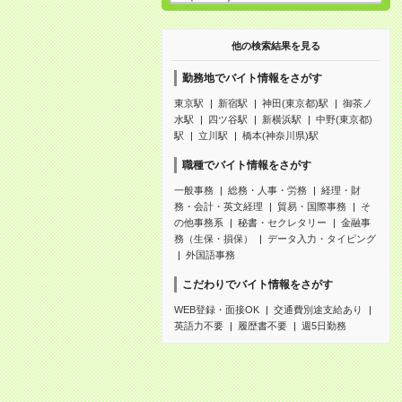
他の検索結果を見る
勤務地でバイト情報をさがす
東京駅
新宿駅
神田(東京都)駅
御茶ノ
水駅
四ツ谷駅
新横浜駅
中野(東京都)
駅
立川駅
橋本(神奈川県)駅
職種でバイト情報をさがす
一般事務
総務・人事・労務
経理・財
務・会計・英文経理
貿易・国際事務
そ
の他事務系
秘書・セクレタリー
金融事
務（生保・損保）
データ入力・タイピング
外国語事務
こだわりでバイト情報をさがす
WEB登録・面接OK
交通費別途支給あり
英語力不要
履歴書不要
週5日勤務