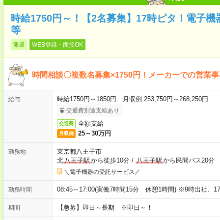
時給1750円～！【2名募集】17時ピタ！電子
等
派遣
WEB登録・面接OK
時間相談〇複数名募集×1750円！メーカーでの営業
時給1750円～1850円 月収例 253,750円～268,250円
給与
交通費別途支給あり
全額支給
交通費
25～30万円
月収例
東京都八王子市
勤務地
北
八王子駅
から徒歩10分
/
八王子駅
から民間バス20分
＼電子機器の受託サービス／
08:45～17:00(実働7時間15分 休憩1時間) ※9時出社
勤務時間
【急募】即日～長期 ※即日～！
期間