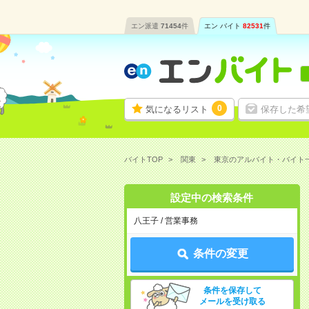
エン派遣
71454
件
エン バイト
82531
件
0
気になるリスト
保存した希
バイトTOP
関東
東京のアルバイト・バイト
設定中の検索条件
八王子 / 営業事務
条件の変更
条件を保存して
メールを受け取る