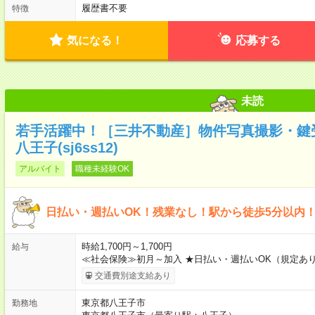
履歴書不要
特徴
気になる！
応募する
未読
若手活躍中！［三井不動産］物件写真撮影・鍵受
八王子(sj6ss12)
アルバイト
職種未経験OK
日払い・週払いOK！残業なし！駅から徒歩5分以内
時給1,700円～1,700円
給与
≪社会保険≫初月～加入 ★日払い・週払いOK（規定あ
交通費別途支給あり
東京都八王子市
勤務地