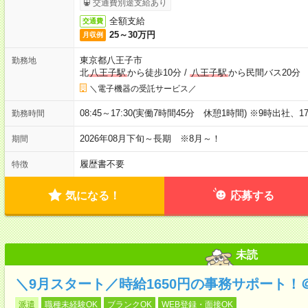
交通費別途支給あり
全額支給
交通費
25～30万円
月収例
東京都八王子市
勤務地
北
八王子駅
から徒歩10分
/
八王子駅
から民間バス20分
＼電子機器の受託サービス／
08:45～17:30(実働7時間45分 休憩1時間) ※9時出社
勤務時間
2026年08月下旬～長期 ※8月～！
期間
履歴書不要
特徴
気になる！
応募する
未読
＼9月スタート／時給1650円の事務サポート！
派遣
職種未経験OK
ブランクOK
WEB登録・面接OK