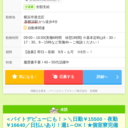
全額支給
交通費
横浜市港北区
勤務地
新横浜駅
から徒歩4分
自動車関連
09:00～16:00(実働6時間 休憩1時間) ※基本定時は8：30～
勤務時間
17：30。9～15時など実働4h～ご相談ください！
【急募】即日～長期 9月～も可 ※8月～！
期間
履歴書不要
/
40～50代活躍中
特徴
気になる！
応募する
詳細へ
掲載元企業名
パーソルテンプスタッフ株式会社 首都圏
未読
＜バイトデビューにも！＞＼日勤￥15500・夜勤
￥16640／日払いあり！週1～OK！★個室寮完備