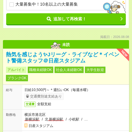
大量募集中！10名以上の大量募集
追加して再検索！
掲載日：2026.08.08
未読
NEW
熱気を感じよう✨Jリーグ・ライブなど＊イベン
ト警備スタッフ＠日産スタジアム
アルバイト
職種未経験OK
社会人未経験OK
大学生歓迎
ブランクOK
日給10,500円～＊週払いOK（毎週水曜）
給与
交通費別途支給あり
全額支給
交通費
横浜市港北区
勤務地
新横浜駅
/
北
新横浜駅
/
小机駅
/
…
日産スタジアム