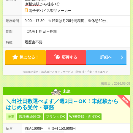
新横浜駅
から徒歩1分
電子デバイス製品メーカー
9:00～17:30 ※残業は月20時間程度。※休憩60分。
勤務時間
【急募】即日～長期
期間
履歴書不要
特徴
気になる！
応募する
詳細へ
掲載元企業名
株式会社スタッフサービス（神奈川・千葉・埼玉エリア）
掲載日：2026.08.08
未読
NEW
＼出社日数選べます／週3日～OK！未経験から
はじめる受付・事務
派遣
職種未経験OK
ブランクOK
WEB登録・面接OK
時給1600円 月収例 153,600円
給与