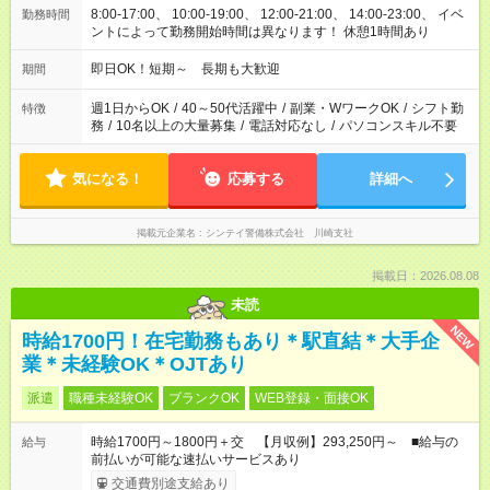
8:00-17:00、 10:00-19:00、 12:00-21:00、 14:00-23:00、 イベ
勤務時間
ントによって勤務開始時間は異なります！ 休憩1時間あり
即日OK！短期～ 長期も大歓迎
期間
週1日からOK
/
40～50代活躍中
/
副業・WワークOK
/
シフト勤
特徴
務
/
10名以上の大量募集
/
電話対応なし
/
パソコンスキル不要
気になる！
応募する
詳細へ
掲載元企業名
シンテイ警備株式会社 川崎支社
掲載日：2026.08.08
未読
NEW
時給1700円！在宅勤務もあり＊駅直結＊大手企
業＊未経験OK＊OJTあり
派遣
職種未経験OK
ブランクOK
WEB登録・面接OK
時給1700円～1800円＋交 【月収例】293,250円～ ■給与の
給与
前払いが可能な速払いサービスあり
交通費別途支給あり