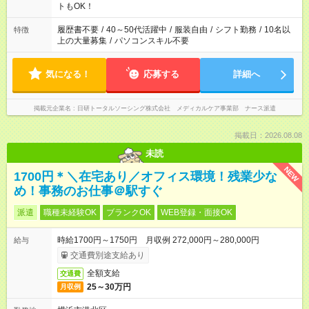
ーク希望の方へ 今ご覧のお仕事で希望する勤務時間と、もう1つ
トもOK！
のお仕事の勤務時間。 合計で週40時間を超える場合は応募でき
ません
履歴書不要
/
40～50代活躍中
/
服装自由
/
シフト勤務
/
10名以
特徴
上の大量募集
/
パソコンスキル不要
気になる！
応募する
詳細へ
掲載元企業名
日研トータルソーシング株式会社 メディカルケア事業部 ナース派遣
掲載日：2026.08.08
未読
NEW
1700円＊＼在宅あり／オフィス環境！残業少な
め！事務のお仕事＠駅すぐ
派遣
職種未経験OK
ブランクOK
WEB登録・面接OK
時給1700円～1750円 月収例 272,000円～280,000円
給与
交通費別途支給あり
全額支給
交通費
25～30万円
月収例