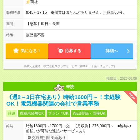
商社
8:45～17:15 ※残業はほとんどありません。※休憩60分。
勤務時間
【急募】即日～長期
期間
履歴書不要
特徴
気になる！
応募する
詳細へ
掲載元企業名
株式会社スタッフサービス（神奈川・千葉・埼玉エリア）
掲載日：2026.08.08
未読
NEW
《週2～3日在宅あり》時給1600円～！未経験
OK！電気機器関連の会社で営業事務
派遣
職種未経験OK
ブランクOK
WEB登録・面接OK
時給1600円～1700円＋交 【月収例】276,000円～ ■給与の
給与
前払いが可能な速払いサービスあり
交通費別途支給あり