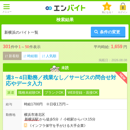
0
メニュー
気になる！
ログイン
検索結果
条件の変更
新横浜のバイト一覧
301
1,659
件中
1
～
50
件表示
平均時給:
円
新着順
時給順
人気順
掲載日：2026.08.08
未読
NEW
週3～4日勤務／残業なし／サービスの問合せ対
応やデータ入力
派遣
職種未経験OK
ブランクOK
WEB登録・面接OK
時給1700円 ※日収1万円～
給与
横浜市港北区
勤務地
新横浜駅
から徒歩5分
/
小机駅からバス15分
《インフラ保守を手がける大手企業》