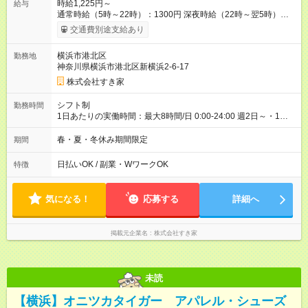
時給1,225円～
給与
通常時給（5時～22時）：1300円 深夜時給（22時～翌5時）：
1625円 高校生時給：1225円 【特別手当】早朝手当（5：00-9：
交通費別途支給あり
00）時給+150円 【試用期間】試用期間あり 試用期間の長さ：1
ヶ月 雇用形態、給与は本採用時と同じです。 試用期間の実態は
横浜市港北区
勤務地
30日（※条件変更なし）ですが、切り上げで一ヶ月とさせてい
神奈川県横浜市港北区新横浜2-6-17
ただきます。 研修制度あり：15時間(研修中も同時給）
株式会社すき家
シフト制
勤務時間
1日あたりの実働時間：最大8時間/日 0:00-24:00 週2日～・1日
2h～OK ＜シフト例＞ 〇朝帯 5:00-9:00 〇昼帯 9:00-14:00 〇午
後帯 14:00-18:00 〇夜帯 18:00-22:00 〇深夜帯 22:00-翌5:00 基
春・夏・冬休み期間限定
期間
本は固定シフトですが家庭の都合などイレギュラーには対応し
ます♪
日払いOK / 副業・WワークOK
特徴
気になる！
応募する
詳細へ
掲載元企業名
株式会社すき家
未読
【横浜】オニツカタイガー アパレル・シューズ