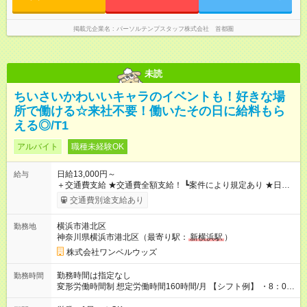
掲載元企業名
パーソルテンプスタッフ株式会社 首都圏
未読
ちいさいかわいいキャラのイベントも！好きな場
所で働ける☆来社不要！働いたその日に給料もら
える◎/T1
アルバイト
職種未経験OK
日給13,000円～
給与
＋交通費支給 ★交通費全額支給！ ┗案件により規定あり ★日払
いOK！（規定あり） ┗働いたその日に現金GET♪ お仕事後はコ
交通費別途支給あり
ンビニATMから 日払い分を引き落とせます！ 【試用期間】試
用期間なし
横浜市港北区
勤務地
神奈川県横浜市港北区（最寄り駅：
新横浜駅
）
株式会社ワンベルウッズ
勤務時間は指定なし
勤務時間
変形労働時間制 想定労働時間160時間/月 【シフト例】 ・8：00
～21：00