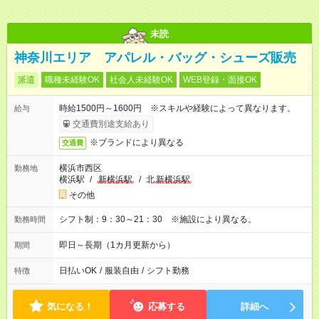
未読
神奈川エリア アパレル・バッグ・シューズ販売
派遣
職種未経験OK
社会人未経験OK
WEB登録・面接OK
時給1500円～1600円 ※スキルや経験によって異なります。
給与
交通費別途支給あり
※ブランドにより異なる
交通費
横浜市西区
勤務地
横浜駅
/
新横浜駅
/
北
新横浜駅
その他
シフト制：9：30～21：30 ※施設により異なる。
勤務時間
即日～長期（1カ月更新から）
期間
日払いOK
/
服装自由
/
シフト勤務
特徴
気になる！
応募する
詳細へ