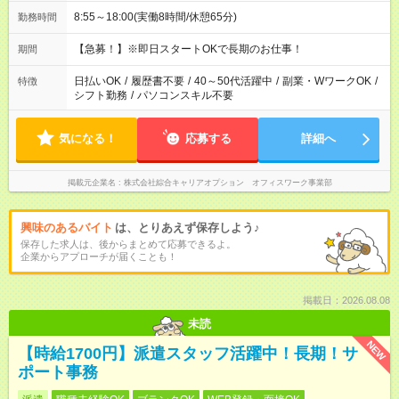
8:55～18:00(実働8時間/休憩65分)
勤務時間
【急募！】※即日スタートOKで長期のお仕事！
期間
日払いOK
/
履歴書不要
/
40～50代活躍中
/
副業・WワークOK
/
特徴
シフト勤務
/
パソコンスキル不要
気になる！
応募する
詳細へ
掲載元企業名
株式会社綜合キャリアオプション オフィスワーク事業部
興味のあるバイト
は、とりあえず保存しよう♪
保存した求人は、後からまとめて応募できるよ。
企業からアプローチが届くことも！
掲載日：2026.08.08
未読
NEW
【時給1700円】派遣スタッフ活躍中！長期！サ
ポート事務