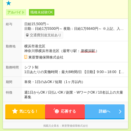
★
アルバイト
職種未経験OK
日給15,500円～
給与
日勤：日給1万5500円～ 夜勤：日給1万6640円～ ※上記、入社
祝手当4000円含む(25勤務まで) ┗新任研修の終了から100日以内
交通費別途支給あり
┗規定あり ／ 経験や年齢を問わず、 頑張った方全員に支給され
ます！ ＼ ■日給保証あり！ お仕事が早く終わっても、 その日の
横浜市港北区
勤務地
日給は全額支給！ ■月22日以上勤務すると… 日給1000円UP！ ■
神奈川県横浜市港北区（最寄り駅：
新横浜駅
）
日払い・週払い・前払いOK！ 給与即時払いサービス『クリア
(CRIA)』で 最短当日にコンビニATMから 現金で給与を受け取れ
東亜警備保障株式会社
ます♪ ※稼働分・規定あり ■法定研修(7h×3日間)中も 手当をしっ
かり【3万円】支給！ ┗研修手当の一部(9，000円)は手渡しで支
シフト制
勤務時間
給 ┗昼食代も別途支給(500円×3日間） ┗研修期間中も交通費全額
1日あたりの実働時間：最大8時間/日 【日勤】9:00～18:00 【夜
支給 【試用期間】試用期間なし
勤】20:00～翌5:00 ・【日勤のみ】【夜勤のみ】もOK♪ ・自分
の都合に合わせて稼げます◎ ・シフトの申告は電話・メールで
単発・1日のみOK / 短期（1ヶ月以内）
期間
OK♪ ┗お仕事したい日を電話かメールで連絡！ ★週5勤務や、プ
ライベートの予定に 合わせて好きな時など、自由に働けます
週1日からOK / 日払いOK / 副業・WワークOK / 10名以上の大量
特徴
募集
気になる！
応募する
詳細へ
掲載元企業名
東亜警備保障株式会社