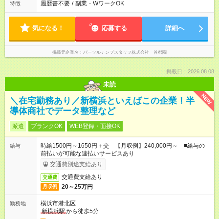
履歴書不要
/
副業・WワークOK
特徴
気になる！
応募する
詳細へ
掲載元企業名
パーソルテンプスタッフ株式会社 首都圏
掲載日：2026.08.08
未読
NEW
＼在宅勤務あり／新横浜といえばこの企業！半
導体商社でデータ整理など
派遣
ブランクOK
WEB登録・面接OK
時給1500円～1650円＋交 【月収例】240,000円～ ■給与の
給与
前払いが可能な速払いサービスあり
交通費別途支給あり
交通費支給あり
交通費
20～25万円
月収例
横浜市港北区
勤務地
新横浜駅
から徒歩5分