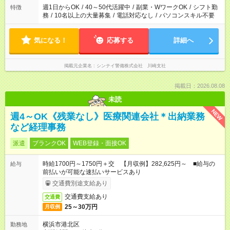
週1日からOK
/
40～50代活躍中
/
副業・WワークOK
/
シフト勤
特徴
務
/
10名以上の大量募集
/
電話対応なし
/
パソコンスキル不要
気になる！
応募する
詳細へ
掲載元企業名
シンテイ警備株式会社 川崎支社
掲載日：2026.08.08
未読
NEW
週4～OK《残業なし》医療関連会社＊出納業務
など経理事務
派遣
ブランクOK
WEB登録・面接OK
時給1700円～1750円＋交 【月収例】282,625円～ ■給与の
給与
前払いが可能な速払いサービスあり
交通費別途支給あり
交通費支給あり
交通費
25～30万円
月収例
横浜市港北区
勤務地