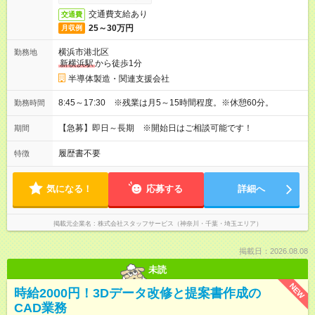
交通費支給あり
交通費
25～30万円
月収例
横浜市港北区
勤務地
新横浜駅
から徒歩1分
半導体製造・関連支援会社
8:45～17:30 ※残業は月5～15時間程度。※休憩60分。
勤務時間
【急募】即日～長期 ※開始日はご相談可能です！
期間
履歴書不要
特徴
気になる！
応募する
詳細へ
掲載元企業名
株式会社スタッフサービス（神奈川・千葉・埼玉エリア）
掲載日：2026.08.08
未読
NEW
時給2000円！3Dデータ改修と提案書作成の
CAD業務