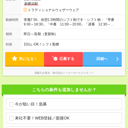
新横浜駅
トラディショナルウェザーウェア
実働7.5h、休憩1.5時間のシフト制です・シフト例：「早番
勤務時間
9:30～18:30」「中番 11:00～20:00」「遅番 12:30～
21:30」・店舗によって異なりますがこちらを参考にして下さ
い。
即日～長期（更新制）
期間
日払いOK
/
シフト勤務
特徴
気になる！
応募する
詳細へ
掲載元企業名
株式会社シーエーセールススタッフ
こちらの条件も追加しませんか？
今が狙い目！急募
来社不要！WEB登録／面接OK