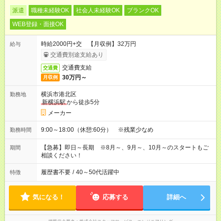
派遣
職種未経験OK
社会人未経験OK
ブランクOK
WEB登録・面接OK
時給2000円+交 【月収例】32万円
給与
交通費別途支給あり
交通費支給
交通費
30万円～
月収例
横浜市港北区
勤務地
新横浜駅
から徒歩5分
メーカー
9:00～18:00（休憩:60分） ※残業少なめ
勤務時間
【急募】即日～長期 ※8月～、9月～、10月～のスタートもご
期間
相談ください！
履歴書不要
/
40～50代活躍中
特徴
気になる！
応募する
詳細へ