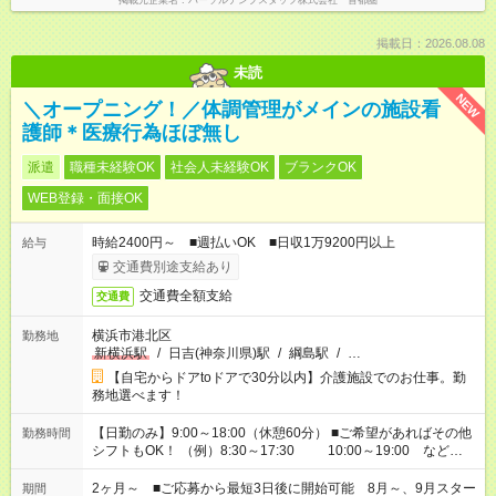
掲載元企業名
パーソルテンプスタッフ株式会社 首都圏
掲載日：2026.08.08
未読
NEW
＼オープニング！／体調管理がメインの施設看
護師＊医療行為ほぼ無し
派遣
職種未経験OK
社会人未経験OK
ブランクOK
WEB登録・面接OK
時給2400円～ ■週払いOK ■日収1万9200円以上
給与
交通費別途支給あり
交通費全額支給
交通費
横浜市港北区
勤務地
新横浜駅
/
日吉(神奈川県)駅
/
綱島駅
/
…
【自宅からドアtoドアで30分以内】介護施設でのお仕事。勤
務地選べます！
【日勤のみ】9:00～18:00（休憩60分） ■ご希望があればその他
勤務時間
シフトもOK！ （例）8:30～17:30 10:00～19:00 など
「家族とお休みを合わせたい」 「できれば残業はしたくない」
など、あなたのご希望に沿ったお仕事をご紹介します！ ※Wワ
2ヶ月～ ■ご応募から最短3日後に開始可能 8月～、9月スター
期間