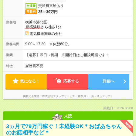
交通費支給あり
交通費
25～30万円
月収例
横浜市港北区
勤務地
新横浜駅
から徒歩1分
電気機器関連の会社
9:00～17:30 ※休憩60分。
勤務時間
【急募】即日～長期 ※開始日はご相談可能です！
期間
履歴書不要
特徴
気になる！
応募する
詳細へ
掲載元企業名
株式会社スタッフサービス（神奈川・千葉・埼玉エリア）
掲載日：2026.08.08
未読
NEW
3ヵ月で79万円稼ぐ！未経験OK＊おばあちゃん
のお話相手など＊