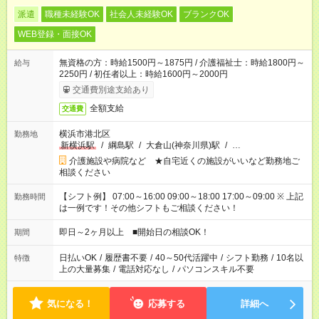
派遣
職種未経験OK
社会人未経験OK
ブランクOK
WEB登録・面接OK
無資格の方：時給1500円～1875円 / 介護福祉士：時給1800円～
給与
2250円 / 初任者以上：時給1600円～2000円
交通費別途支給あり
全額支給
交通費
横浜市港北区
勤務地
新横浜駅
/
綱島駅
/
大倉山(神奈川県)駅
/
…
介護施設や病院など ★自宅近くの施設がいいなど勤務地ご
相談ください
【シフト例】 07:00～16:00 09:00～18:00 17:00～09:00 ※ 上記
勤務時間
は一例です！その他シフトもご相談ください！
即日～2ヶ月以上 ■開始日の相談OK！
期間
日払いOK
/
履歴書不要
/
40～50代活躍中
/
シフト勤務
/
10名以
特徴
上の大量募集
/
電話対応なし
/
パソコンスキル不要
気になる！
応募する
詳細へ