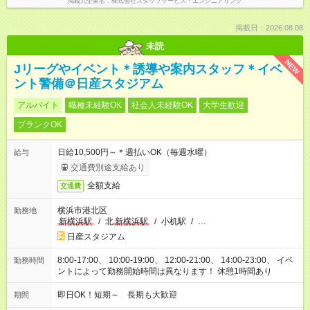
掲載元企業名
株式会社スタッフサービス・エンジニアリング
掲載日：2026.08.08
未読
NEW
Jリーグやイベント＊誘導や案内スタッフ＊イベ
ント警備＠日産スタジアム
アルバイト
職種未経験OK
社会人未経験OK
大学生歓迎
ブランクOK
日給10,500円～＊週払いOK（毎週水曜）
給与
交通費別途支給あり
全額支給
交通費
横浜市港北区
勤務地
新横浜駅
/
北
新横浜駅
/
小机駅
/
…
日産スタジアム
8:00-17:00、 10:00-19:00、 12:00-21:00、 14:00-23:00、 イベ
勤務時間
ントによって勤務開始時間は異なります！ 休憩1時間あり
即日OK！短期～ 長期も大歓迎
期間