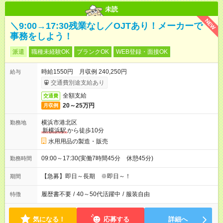
未読
NEW
＼9:00→17:30残業なし／OJTあり！メーカーで
事務をしよう！
派遣
職種未経験OK
ブランクOK
WEB登録・面接OK
時給1550円 月収例 240,250円
給与
交通費別途支給あり
全額支給
交通費
20～25万円
月収例
横浜市港北区
勤務地
新横浜駅
から徒歩10分
水用用品の製造・販売
09:00～17:30(実働7時間45分 休憩45分)
勤務時間
【急募】即日～長期 ※即日～！
期間
履歴書不要
/
40～50代活躍中
/
服装自由
特徴
気になる！
応募する
詳細へ