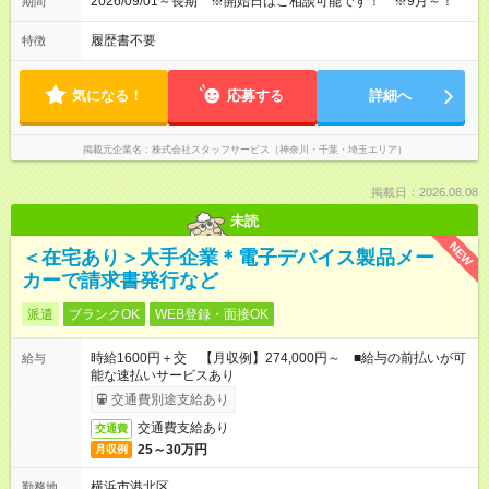
2026/09/01～長期 ※開始日はご相談可能です！ ※9月～！
期間
履歴書不要
特徴
気になる！
応募する
詳細へ
掲載元企業名
株式会社スタッフサービス（神奈川・千葉・埼玉エリア）
掲載日：2026.08.08
未読
NEW
＜在宅あり＞大手企業＊電子デバイス製品メー
カーで請求書発行など
派遣
ブランクOK
WEB登録・面接OK
時給1600円＋交 【月収例】274,000円～ ■給与の前払いが可
給与
能な速払いサービスあり
交通費別途支給あり
交通費支給あり
交通費
25～30万円
月収例
横浜市港北区
勤務地