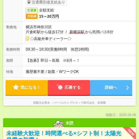
交通費別途支給あり
全額支給
交通費
15～20万円
月収例
横浜市神奈川区
勤務地
片倉町駅から徒歩17分
/
新横浜駅
から民間バス6分
◇高級外車ディーラー◇
09:30～18:30(実働8時間 休憩1時間)
勤務時間
【急募】即日～長期 ※8月～！
期間
履歴書不要
/
副業・WワークOK
特徴
気になる！
応募する
詳細へ
掲載元企業名
パーソルテンプスタッフ株式会社 首都圏
掲載日：2026.08.08
未読
NEW
未経験大歓迎！時間選べる×シフト制！太陽光