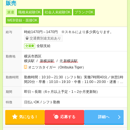
販売
派遣
職種未経験OK
社会人未経験OK
ブランクOK
WEB登録・面接OK
時給1470円～1470円 ※スキルにより多少異なります。
給与
交通費別途支給あり
全額支給
交通費
横浜市西区
勤務地
横浜駅
/
新横浜駅
/
北
新横浜駅
オニツカタイガー（Onitsuka Tiger）
勤務時間：10:10～21:30（シフト制）実働7時間40分／休憩1時
勤務時間
間20分・早番：10:10～19:10・中番：11:00～20:00・遅番：
12:30～21:30
即日～長期（6ヶ月以上予定・1～2か月更新制）
期間
日払いOK
/
シフト勤務
特徴
気になる！
応募する
詳細へ