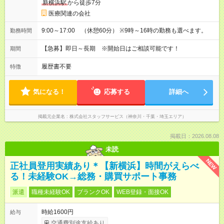
新横浜駅
から徒歩7分
医療関連の会社
9:00～17:00 （休憩60分） ※9時～16時の勤務も選べます。
勤務時間
【急募】即日～長期 ※開始日はご相談可能です！
期間
履歴書不要
特徴
気になる！
応募する
詳細へ
掲載元企業名
株式会社スタッフサービス（神奈川・千葉・埼玉エリア）
掲載日：2026.08.08
未読
NEW
正社員登用実績あり＊【新横浜】時間がえらべ
る！未経験OK→総務・購買サポート事務
派遣
職種未経験OK
ブランクOK
WEB登録・面接OK
時給1600円
給与
交通費別途支給あり