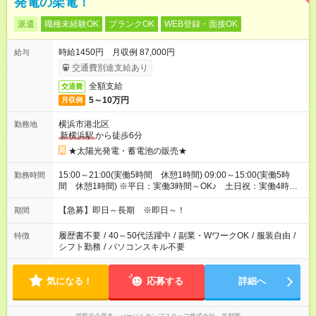
発電の架電！
派遣
職種未経験OK
ブランクOK
WEB登録・面接OK
時給1450円 月収例 87,000円
給与
交通費別途支給あり
全額支給
交通費
5～10万円
月収例
横浜市港北区
勤務地
新横浜駅
から徒歩6分
★太陽光発電・蓄電池の販売★
15:00～21:00(実働5時間 休憩1時間) 09:00～15:00(実働5時
勤務時間
間 休憩1時間) ※平日：実働3時間～OK♪ 土日祝：実働4時間
～OK！
【急募】即日～長期 ※即日～！
期間
履歴書不要
/
40～50代活躍中
/
副業・WワークOK
/
服装自由
/
特徴
シフト勤務
/
パソコンスキル不要
気になる！
応募する
詳細へ