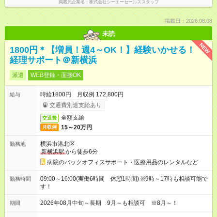
掲載元企業名
株式会社シーエーセールススタッフ
掲載日：2026.08.08
未読
NEW
1800円＊【増員！週4～OK！】経験いかせる！
経理サポート＠新横浜
派遣
WEB登録・面接OK
時給1800円 月収例 172,800円
給与
交通費別途支給あり
全額支給
交通費
15～20万円
月収例
横浜市港北区
勤務地
新横浜駅
から徒歩6分
病院のバックオフィスサポート・医療用品のレンタルなど
09:00～16:00(実働6時間 休憩1時間) ※9時～17時も相談可能で
勤務時間
す！
2026年08月中旬～長期 9月～も相談可 ※8月～！
期間