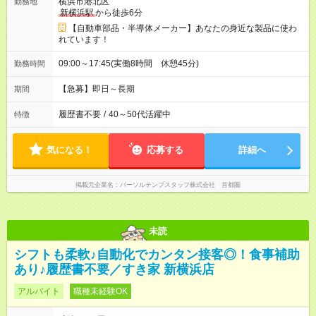
横浜市港北区
勤務地
新横浜駅
から徒歩6分
【自動車部品・半導体メーカー】あなたの身近な製品に使わ
れています！
09:00～17:45(実働8時間 休憩45分)
勤務時間
【急募】即日～長期
期間
履歴書不要
/
40～50代活躍中
特徴
気になる！
応募する
詳細へ
掲載元企業名
パーソルテンプスタッフ株式会社 首都圏
未読
シフトも柔軟♪自動化でカンタン接客◎！食事補助
あり♪履歴書不要／すき家 新横浜店
アルバイト
職種未経験OK