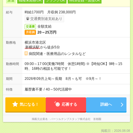
派遣
職種未経験OK
ブランクOK
WEB登録・面接OK
時給1700円 月収例 238,000円
給与
交通費別途支給あり
全額支給
交通費
20～25万円
月収例
横浜市港北区
勤務地
新横浜駅
から徒歩5分
病院関連・医療用品のレンタルなど
09:00～17:00(実働7時間 休憩1時間) ※【時短OK】9時～15
勤務時間
時、16時の相談も可能です！
2026年09月上旬～長期 8月～も可 ※9月～！
期間
履歴書不要
/
40～50代活躍中
特徴
気になる！
応募する
詳細へ
掲載元企業名
パーソルテンプスタッフ株式会社 首都圏
掲載日：2026.08.08