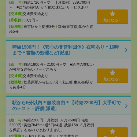
[給 与]
時給1720円＋交 【月収例】339,700円
～ ■給与の前払いが可能な速払いサービスあり
[交通費]
交通費支給あり
[月収例]
30万円～
気になる！
[勤務地]
東京駅から徒歩3分
/
京橋(東京都)駅から徒
歩5分
時給1900円！《安心の非営利団体》在宅あり＊16時
まで＊書類の処理など[派遣]
[給 与]
時給1900円～2100円＋交 ■給与の前払い
が可能な速払いサービスあり
[交通費]
交通費支給あり
気になる！
[勤務地]
秋葉原駅から徒歩7分
/
末広町(東京都)駅か
ら徒歩4分
駅から5分以内＊服装自由＊【時給2200円】大手町で
のテスト・評価[派遣]
[給 与]
時給2200円 月収例 37万9500円 時給
2200円×実働7h45m×週5日×4週+残業15h ※月収例
を保証するものではありません。
[交通費]
1ヶ月3万円を上限として実費支給