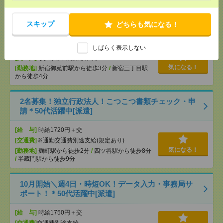
《完全在宅×時短日短OK》Wワーク可〇Web広告運
スキップ
どちらも気になる！
用サポート[派遣]
[給 与]
時給2100～2200円＋交
しばらく表示しない
[交通費]
交通費支給(規定有り)
気になる！
[勤務地]
新宿御苑前駅から徒歩3分
/
新宿三丁目駅
から徒歩4分
2名募集！独立行政法人！こつこつ書類チェック・申
請＊50代活躍中[派遣]
[給 与]
時給1720円＋交
[交通費]
※通勤交通費別途支給(規定あり)
気になる！
[勤務地]
麹町駅から徒歩2分
/
四ツ谷駅から徒歩8分
/
半蔵門駅から徒歩9分
10月開始＼週4日・時短OK！データ入力・事務局サ
ポート！＊50代活躍中[派遣]
[給 与]
時給1750円＋交