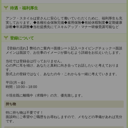
待遇・福利厚生
アンフ・スタイルは皆さんに安心して働いていただくために、福利厚生も充
実しております。◆各種社会保険完備◆雇用保険◆有給休暇制度◆定期健康
診断◆年末調整◆当社提携先にてスキルアップ・マナー研修受講可能など
登録について
【登録の流れ】弊社のご案内⇒面接シート記入⇒タイピングチェック⇒面談
メインは面談で、お仕事のイメージが膨らむよう詳細をお伝えいたします。
当社では登録会は行っておりません。
心の声に耳を傾け、あなたと真剣に向き合ってお話したいと考えておりま
す。
形式上の登録ではなく、あなたの今・これからを一緒に考えていきます。
平日(月～金)
時間：10:00～18:00
※現在既に離職中（求職中）の方、優先致します。
持ち物
特に持ち物は不要です！
面談時にご希望やご職歴をお尋ねしますので、メモなどの準備があれば充分
です。