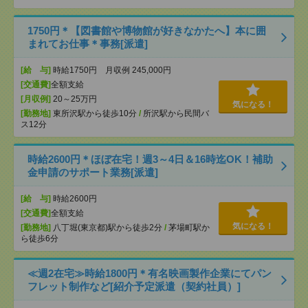
1750円＊【図書館や博物館が好きなかたへ】本に囲
まれてお仕事＊事務[派遣]
[給 与]
時給1750円 月収例 245,000円
[交通費]
全額支給
[月収例]
20～25万円
気になる！
[勤務地]
東所沢駅から徒歩10分
/
所沢駅から民間バ
ス12分
時給2600円＊ほぼ在宅！週3～4日＆16時迄OK！補助
金申請のサポート業務[派遣]
[給 与]
時給2600円
[交通費]
全額支給
気になる！
[勤務地]
八丁堀(東京都)駅から徒歩2分
/
茅場町駅か
ら徒歩6分
≪週2在宅≫時給1800円＊有名映画製作企業にてパン
フレット制作など[紹介予定派遣（契約社員）]