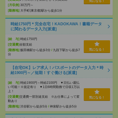
気になる！
[月収例]
30万円～
[勤務地]
大手町(東京都)駅から徒歩1分
時給1750円＊完全在宅！KADOKAWA！書籍データ
に関わるデータ入力[派遣]
[給 与]
時給1750円
[交通費]
全額支給
気になる！
[勤務地]
飯田橋駅から徒歩3分
/
九段下駅から徒歩7
分
【在宅OK】レア求人！パスポートのデータ入力＊時
給1900円～／短期！すぐ働ける[派遣]
[給 与]
時給1900円～時給2100円 ▼日払い週払
い可能！※規定有り ▼1日6時間勤務で日収1万以
上！
[交通費]
交通費一部別途支給 ※お仕事によって変
気になる！
動あり
[勤務地]
渋谷駅から徒歩5分
/
神泉駅から徒歩5分