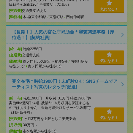
日勤務＋深夜120h ※残業なしの場合）
気になる！
[交通費]
交通費支給あり
[勤務地]
木場(東京都)駅
/
東陽町駅
/
門前仲町駅
【長期！】人気の官公庁補助金＊審査関連事務【厚
待遇！】[契約社員]
[給 与]
時給2258円
[交通費]
交通費支給
気になる！
[勤務地]
虎ノ門ヒルズ駅から徒歩5分
/
内幸町駅か
ら徒歩6分
/
虎ノ門駅から徒歩8分
完全在宅＊時給1900円！未経験OK！SNSチームでア
ーティスト写真のレタッチ[派遣]
[給 与]
時給1900円 月収例 31万円 時給1900円×
実働8h×週5日×4週+残業5h ※月収例を保証するも
のではありません。※給与即受取りサービス利用可
（利用条件有）
気になる！
[交通費]
1ヶ月3万円を上限として実費支給
[月収例]
30万円～
[勤務地]
市ケ谷駅から徒歩3分