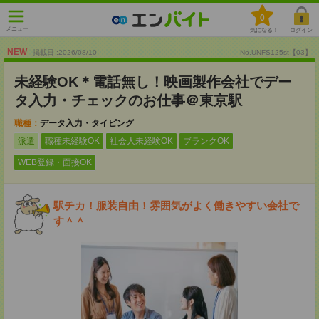
0
メニュー
気になる！
ログイン
NEW
掲載日 :2026
/
08
/
10
No.UNFS125st【03】
未経験OK＊電話無し！映画製作会社でデー
タ入力・チェックのお仕事＠東京駅
職種：
データ入力・タイピング
派遣
職種未経験OK
社会人未経験OK
ブランクOK
WEB登録・面接OK
駅チカ！服装自由！雰囲気がよく働きやすい会社で
す＾＾