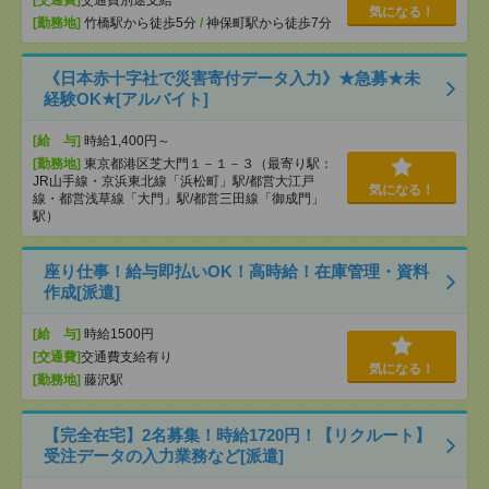
[交通費]
交通費別途支給
気になる！
[勤務地]
竹橋駅から徒歩5分
/
神保町駅から徒歩7分
《日本赤十字社で災害寄付データ入力》★急募★未
経験OK★[アルバイト]
[給 与]
時給1,400円～
[勤務地]
東京都港区芝大門１－１－３（最寄り駅：
JR山手線・京浜東北線「浜松町」駅/都営大江戸
気になる！
線・都営浅草線「⼤⾨」駅/都営三田線「御成⾨」
駅）
座り仕事！給与即払いOK！高時給！在庫管理・資料
作成[派遣]
[給 与]
時給1500円
[交通費]
交通費支給有り
気になる！
[勤務地]
藤沢駅
【完全在宅】2名募集！時給1720円！【リクルート】
受注データの入力業務など[派遣]