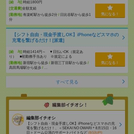
[給 与]
時給1800円
[交通費]
全額支給
気になる！
[勤務地]
有楽町駅から徒歩2分
/
日比谷駅から徒歩1
分
【シフト自由・現金手渡しOK】iPhoneなどスマホの
充電を繋げるだけ！[派遣]
[給 与]
時給1414円～ ▼日払いOK（規定あ
り） ■初勤務手当あり ※規定による
[勤務地]
新宿駅から徒歩
/
新宿三丁目駅から徒歩
/
気になる！
高田馬場駅から徒歩
/
…
すべて見る
編集部イチオシ
【シフト自由・現金手渡しOK】iPhoneなどスマホの充
電を繋げるだけ！、＜SEKAI NO OWARI＊8月15日・16
日＞ドーム公演のサポートバイトなど
(8/10UP!)