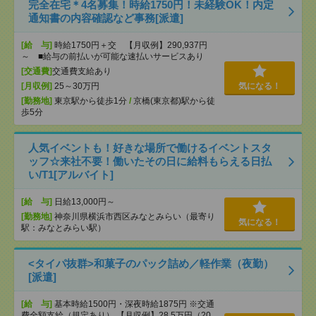
完全在宅＊4名募集！時給1750円！未経験OK！内定
通知書の内容確認など事務[派遣]
[給 与]
時給1750円＋交 【月収例】290,937円
～ ■給与の前払いが可能な速払いサービスあり
[交通費]
交通費支給あり
[月収例]
25～30万円
気になる！
[勤務地]
東京駅から徒歩1分
/
京橋(東京都)駅から徒
歩5分
人気イベントも！好きな場所で働けるイベントスタ
ッフ☆来社不要！働いたその日に給料もらえる日払
い/T1[アルバイト]
[給 与]
日給13,000円～
[勤務地]
神奈川県横浜市西区みなとみらい（最寄り
気になる！
駅：みなとみらい駅）
<タイパ抜群>和菓子のパック詰め／軽作業（夜勤）
[派遣]
[給 与]
基本時給1500円・深夜時給1875円 ※交通
費全額支給（規定あり） 【月収例】28.5万円（20