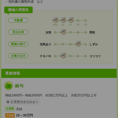
・契約書の書類作成 など
職場の雰囲気
年齢層
20代
30
40
50
60
男女比率
女性
男性
職場の様子
活気あり
しずか
仕事の仕方
テキパキ
コツコツ
募集情報
給与
時給1800円～時給2000円 ♯日収1万円以上 月収25万円以上可
交通費別途支給あり
支給
交通費
25～30万円
月収例