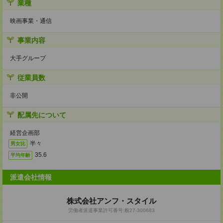
業種
映画事業・通信
事業内容
大手グループ
従業員数
非公開
配属先について
経営企画部
半々
男女比
35.6
平均年齢
派遣会社情報
株式会社アンフ・スタイル
労働者派遣事業許可番号:般27-300683