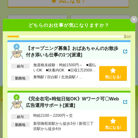
気になる！
×
メール
LINE
で送る
で送る
どちらのお仕事が気になりますか？
1
/10
シェア
ツイート
ブックマーク
【オープニング募集】おばあちゃんのお散歩
付き添いも仕事の1つ[派遣]
無資格未経験：時給1500円～ ■週払
あなたの閲覧履歴からの
給与
いOK ■扶養内OK ■日収1万2000円
おすすめ
以上
巣鴨駅 / 目白駅 / 北池袋駅 / …
気になる!
勤務地
【オープニング募集】おばあちゃんのお散歩付き添
《完全在宅×時短日短OK》Wワーク可〇Web
いも仕事の1つ[派遣]
広告運用サポート[派遣]
時給2100～2200円＋交
[給 与]
無資格未経験：時給1500円～ ■週払い
給与
OK ■扶養内OK ■日収1万2000円以上
新宿御苑前駅から徒歩3分 / 新宿三丁
勤務地
気になる!
[交通費]
交通費全額支給
目駅から徒歩4分
気になる！
[勤務地]
巣鴨駅
/
目白駅
/
北池袋駅
/
…