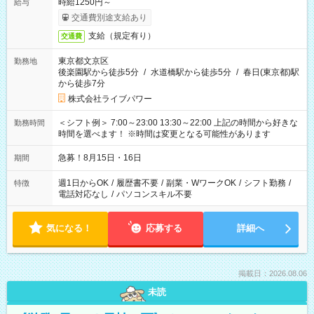
時給1250円～
給与
交通費別途支給あり
支給（規定有り）
交通費
東京都文京区
勤務地
後楽園駅から徒歩5分
/
水道橋駅から徒歩5分
/
春日(東京都)駅
から徒歩7分
株式会社ライブパワー
＜シフト例＞ 7:00～23:00 13:30～22:00 上記の時間から好きな
勤務時間
時間を選べます！ ※時間は変更となる可能性があります
急募！8月15日・16日
期間
週1日からOK
/
履歴書不要
/
副業・WワークOK
/
シフト勤務
/
特徴
電話対応なし
/
パソコンスキル不要
気になる！
応募する
詳細へ
掲載日：2026.08.06
未読