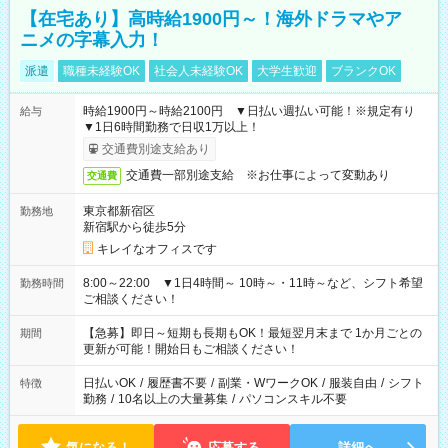
【在宅あり】高時給1900円～！海外ドラマやア
ニメの字幕入力！
派遣
職種未経験OK
社会人未経験OK
大学生歓迎
ブランクOK
時給1900円～時給2100円 ▼日払い週払い可能！※規定有り
給与
▼1日6時間勤務で日収1万以上！
交通費別途支給あり
交通費一部別途支給 ※お仕事によって変動あり
交通費
東京都新宿区
勤務地
新宿駅から徒歩5分
キレイなオフィスです
8:00～22:00 ▼1日4時間～ 10時～・11時～など、シフト希望
勤務時間
ご相談ください！
【急募】即日～短期も長期もOK！最短翌月末まで 1か月ごとの
期間
更新が可能！開始日もご相談ください！
日払いOK
/
履歴書不要
/
副業・WワークOK
/
服装自由
/
シフト
特徴
勤務
/
10名以上の大量募集
/
パソコンスキル不要
気になる！
応募する
詳細へ