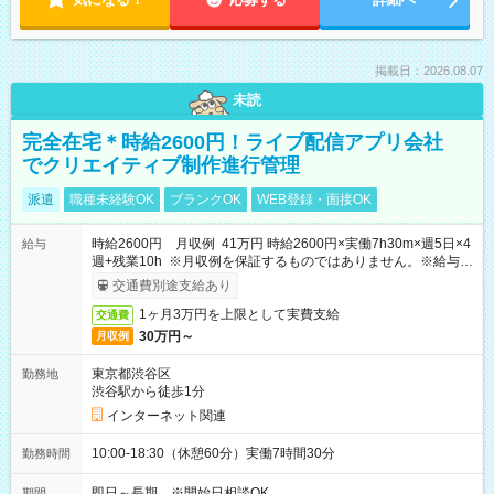
掲載日：2026.08.07
未読
完全在宅＊時給2600円！ライブ配信アプリ会社
でクリエイティブ制作進行管理
派遣
職種未経験OK
ブランクOK
WEB登録・面接OK
時給2600円 月収例 41万円 時給2600円×実働7h30m×週5日×4
給与
週+残業10h ※月収例を保証するものではありません。※給与即
受取りサービス利用可（利用条件有）
交通費別途支給あり
1ヶ月3万円を上限として実費支給
交通費
30万円～
月収例
東京都渋谷区
勤務地
渋谷駅から徒歩1分
インターネット関連
10:00-18:30（休憩60分）実働7時間30分
勤務時間
即日～長期 ※開始日相談OK
期間