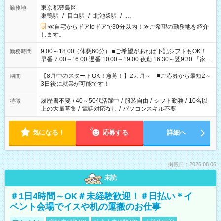
東京都豊島区
勤務地
巣鴨駅
/
目白駅
/
北池袋駅
/
…
≪自宅からドアtoドアで30分以内！≫ご希望の勤務地を紹介
します。
9:00～18:00（休憩60分） ■ご希望があれば下記シフトもOK！
勤務時間
早番 7:00～16:00 遅番 10:00～19:00 夜勤 16:30～翌9:30 「家族
と休みを合わせたい」 「余裕を持って夕飯の準備がしたい」
「できれば残業はしたくない」 など、ご希望を教えてください
【8月中のスタートOK！急募！】2カ月～ ■ご応募から最短2～
期間
ね。 ※Wワーク希望の方へ 今ご覧のお仕事で希望する勤務時間
3日後に就業が可能です！
と、もう1つのお仕事の勤務時間。 合計で週40時間を超える場
合は応募できません。
履歴書不要
/
40～50代活躍中
/
服装自由
/
シフト勤務
/
10名以
特徴
上の大量募集
/
電話対応なし
/
パソコンスキル不要
気になる！
応募する
詳細へ
掲載日：2026.08.06
未読
＃1日4時間～OK＃未経験歓迎！＃日払い＊イ
ベント会場でイスや机の運搬のお仕事