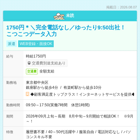
掲載日：2026.08.07
未読
1750円＊＼完全電話なし／ゆったり9:50出社！
こつこつデータ入力
派遣
WEB登録・面接OK
時給1750円
給与
交通費別途支給あり
全額支給
交通費
東京都中央区
勤務地
銀座駅から徒歩4分
/
有楽町駅から徒歩10分
◆顧客満足度トップクラス！インターネットサービスを提供◆
09:50～17:50(実働7時間 休憩1時間)
勤務時間
2026年09月上旬～長期 8月中旬～9月開始で相談OK！ ※9月
期間
～！
履歴書不要
/
40～50代活躍中
/
服装自由
/
電話対応なし
/
パソ
特徴
コンスキル不要