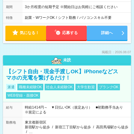
3か月程度の短期予定 ※開始日はお気軽にご相談ください
期間
副業・WワークOK
/
シフト勤務
/
パソコンスキル不要
特徴
気になる！
応募する
詳細へ
掲載日：2026.08.07
未読
【シフト自由・現金手渡しOK】iPhoneなどス
マホの充電を繋げるだけ！
派遣
職種未経験OK
社会人未経験OK
大学生歓迎
ブランクOK
WEB登録・面接OK
時給1414円～ ▼日払いOK（規定あり） ■初勤務手当あり
給与
※規定による
東京都新宿区
勤務地
新宿駅から徒歩
/
新宿三丁目駅から徒歩
/
高田馬場駅から徒歩
/
…