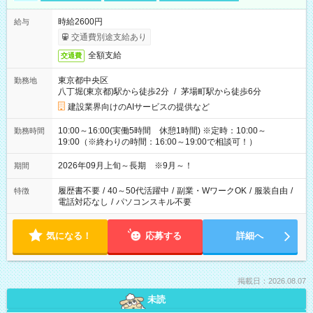
時給2600円
給与
交通費別途支給あり
全額支給
交通費
東京都中央区
勤務地
八丁堀(東京都)駅から徒歩2分
/
茅場町駅から徒歩6分
建設業界向けのAIサービスの提供など
10:00～16:00(実働5時間 休憩1時間) ※定時：10:00～
勤務時間
19:00（※終わりの時間：16:00～19:00で相談可！）
2026年09月上旬～長期 ※9月～！
期間
履歴書不要
/
40～50代活躍中
/
副業・WワークOK
/
服装自由
/
特徴
電話対応なし
/
パソコンスキル不要
気になる！
応募する
詳細へ
掲載日：2026.08.07
未読