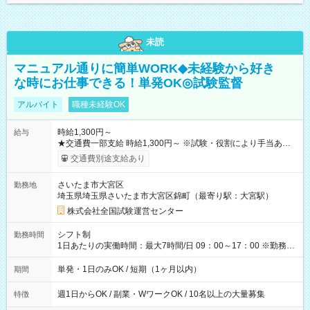
未読
マニュアル通りに簡単WORK◆未経験から好き
な時にお仕事できる！単発OK◎試験監督
アルバイト
職種未経験OK
時給1,300円～
給与
★交通費一部支給 時給1,300円～ ※試験・役割により手当あり
※勤務回数により昇給あり 【即給（前払い）オプションあ
交通費別途支給あり
り！】 希望される場合、勤務から1週間ほどで給与の一部を受け
取れます。 ※手数料418円がかかります。 【過去試験日の収入
さいたま市大宮区
勤務地
例】 ・河合塾模擬試験 8:30～17:30（休憩1時間） 時給1,300円
埼玉県埼玉県さいたま市大宮区錦町（最寄り駅：大宮駅）
×8時間＝日収10,400円＋交通費 ※当日の役割により時給＋100
円の場合あり ・国家試験 7:00～13:30（休憩なし） 時給1,300
株式会社全国試験運営センター
円（役割手当＋100円）×6時間＝日収8,400円＋交通費 【試用期
間】試用期間なし
シフト制
勤務時間
1日あたりの実働時間：最大7時間/日 09：00～17：00 ※勤務時
間は 試験により異なります。
単発・1日のみOK / 短期（1ヶ月以内）
期間
週1日からOK / 副業・WワークOK / 10名以上の大量募集
特徴