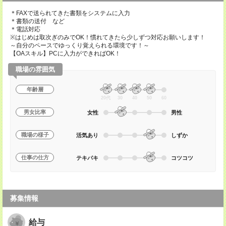
＊FAXで送られてきた書類をシステムに入力
＊書類の送付 など
＊電話対応
※はじめは取次ぎのみでOK！慣れてきたら少しずつ対応お願いします！
～自分のペースでゆっくり覚えられる環境です！～
【OAスキル】PCに入力ができればOK！
職場の雰囲気
年齢層
20代
30
40
50
60
男女比率
女性
男性
職場の様子
活気あり
しずか
仕事の仕方
テキパキ
コツコツ
募集情報
給与