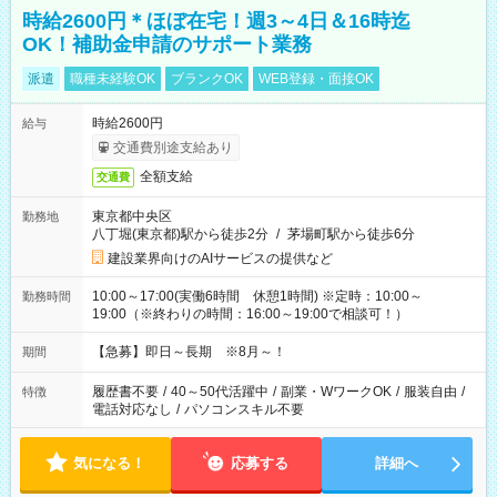
時給2600円＊ほぼ在宅！週3～4日＆16時迄
OK！補助金申請のサポート業務
派遣
職種未経験OK
ブランクOK
WEB登録・面接OK
時給2600円
給与
交通費別途支給あり
全額支給
交通費
東京都中央区
勤務地
八丁堀(東京都)駅から徒歩2分
/
茅場町駅から徒歩6分
建設業界向けのAIサービスの提供など
10:00～17:00(実働6時間 休憩1時間) ※定時：10:00～
勤務時間
19:00（※終わりの時間：16:00～19:00で相談可！）
【急募】即日～長期 ※8月～！
期間
履歴書不要
/
40～50代活躍中
/
副業・WワークOK
/
服装自由
/
特徴
電話対応なし
/
パソコンスキル不要
気になる！
応募する
詳細へ