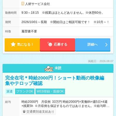
人材サービス会社
9:30～18:15 ※残業はほとんどありません。※休憩60分。
勤務時間
2026/10/01～長期 ※開始日はご相談可能です！ ※10月～！
期間
履歴書不要
特徴
気になる！
応募する
詳細へ
掲載日：2026.08.07
未読
完全在宅＊時給2000円！ショート動画の映像編
集やテロップ確認
派遣
ブランクOK
WEB登録・面接OK
時給2000円 月収例 33万円 時給2000円×実働8h×週5日×4週
給与
+残業5h ※月収例を保証するものではありません。※給与即受
取りサービス利用可（利用条件有）
交通費別途支給あり