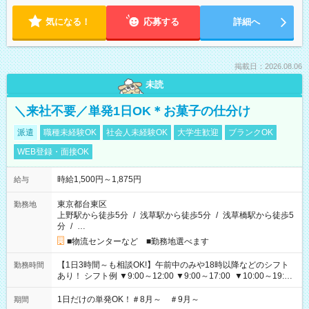
気になる！
応募する
詳細へ
掲載日：2026.08.06
未読
＼来社不要／単発1日OK＊お菓子の仕分け
派遣
職種未経験OK
社会人未経験OK
大学生歓迎
ブランクOK
WEB登録・面接OK
時給1,500円～1,875円
給与
東京都台東区
勤務地
上野駅から徒歩5分
/
浅草駅から徒歩5分
/
浅草橋駅から徒歩5
分
/
…
■物流センターなど ■勤務地選べます
【1日3時間～も相談OK!】午前中のみや18時以降などのシフト
勤務時間
あり！ シフト例 ▼9:00～12:00 ▼9:00～17:00 ▼10:00～19:00
▼18:00～21:00
1日だけの単発OK！＃8月～ ＃9月～
期間