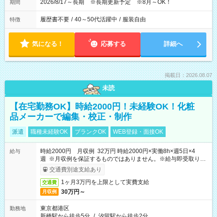
2026/8/17～長期 ※長期更新予定 ※8月～OK！
期間
履歴書不要
/
40～50代活躍中
/
服装自由
特徴
気になる！
応募する
詳細へ
掲載日：2026.08.07
未読
【在宅勤務OK】時給2000円！未経験OK！化粧
品メーカーで編集・校正・制作
派遣
職種未経験OK
ブランクOK
WEB登録・面接OK
時給2000円 月収例 32万円 時給2000円×実働8h×週5日×4
給与
週 ※月収例を保証するものではありません。※給与即受取りサ
ービス利用可（利用条件有）
交通費別途支給あり
1ヶ月3万円を上限として実費支給
交通費
30万円～
月収例
東京都港区
勤務地
新橋駅から徒歩5分
/
汐留駅から徒歩2分