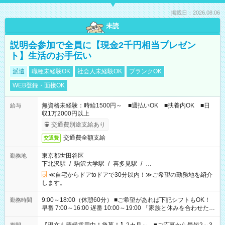
掲載日：2026.08.06
未読
説明会参加で全員に【現金2千円相当プレゼン
ト】生活のお手伝い
派遣
職種未経験OK
社会人未経験OK
ブランクOK
WEB登録・面接OK
無資格未経験：時給1500円～ ■週払いOK ■扶養内OK ■日
給与
収1万2000円以上
交通費別途支給あり
交通費全額支給
交通費
東京都世田谷区
勤務地
下北沢駅
/
駒沢大学駅
/
喜多見駅
/
…
≪自宅からドアtoドアで30分以内！≫ご希望の勤務地を紹介
します。
9:00～18:00（休憩60分） ■ご希望があれば下記シフトもOK！
勤務時間
早番 7:00～16:00 遅番 10:00～19:00 「家族と休みを合わせた
い」 「余裕を持って夕飯の準備がしたい」 「できれば残業はし
たくない」 など、ご希望を教えてくださいね。 ※Wワーク希望