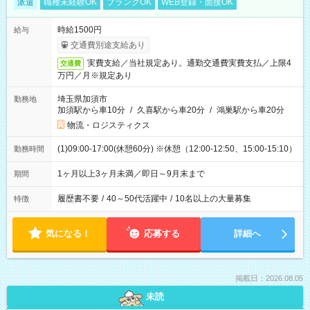
派遣
職種未経験OK
ブランクOK
WEB登録・面接OK
時給1500円
給与
交通費別途支給あり
実費支給／当社規定あり。通勤交通費実費支払／上限4
交通費
万円／月※規定あり
埼玉県加須市
勤務地
加須駅から車10分
/
久喜駅から車20分
/
鴻巣駅から車20分
物流・ロジスティクス
(1)09:00-17:00(休憩60分) ※休憩（12:00-12:50、15:00-15:10）
勤務時間
1ヶ月以上3ヶ月未満／即日～9月末まで
期間
履歴書不要
/
40～50代活躍中
/
10名以上の大量募集
特徴
気になる！
応募する
詳細へ
掲載日：2026.08.05
未読