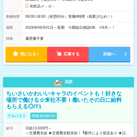
化粧品メ－カ－
09:00-18:00（休憩60分）実働8時間（残業少なめ！）
勤務時間
2026年09月01日～長期 ※開始日相談OK ※9月～！
期間
履歴書不要
特徴
気になる！
応募する
詳細へ
未読
ちいさいかわいいキャラのイベントも！好きな
場所で働ける☆来社不要！働いたその日に給料
もらえる◎/T1
アルバイト
職種未経験OK
日給13,000円～
給与
＋交通費支給 ★交通費全額支給！ ┗案件により規定あり ★日払