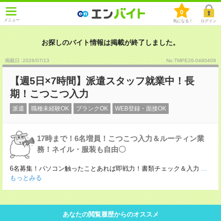
0
メニュー
気になる！
ログイン
お探しのバイト情報は掲載が終了しました。
掲載日 :2026
/
07
/
13
No.TMPE26-0480409
【週5日×7時間】派遣スタッフ就業中！長
期！こつこつ入力
派遣
職種未経験OK
ブランクOK
WEB登録・面接OK
17時まで！6名増員！こつこつ入力＆ルーティン業
務！ネイル・服装も自由〇
6名募集！パソコン触ったことあれば即戦力！書類チェック＆入力
...
もっとみる
あなたの閲覧履歴からのオススメ