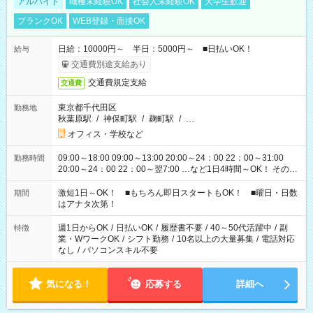
アルバイト
職種未経験OK
社会人未経験OK
大学生歓迎
ブランクOK
WEB登録・面接OK
日給：10000円～ 半日：5000円～ ■日払いOK！
給与
交通費別途支給あり
交通費規定支給
交通費
東京都千代田区
勤務地
秋葉原駅
/
神保町駅
/
麹町駅
/
…
オフィス・学校など
09:00～18:00 09:00～13:00 20:00～24：00 22：00～31:00
勤務時間
20:00～24：00 22：00～翌7:00 …など1日4時間～OK！ その他
シフトもございます！ お気軽にご相談ください！
激短1日～OK！ ■もちろん即日スタートもOK！ ■曜日・日数
期間
はアナタ次第！
週1日からOK
/
日払いOK
/
履歴書不要
/
40～50代活躍中
/
副
特徴
業・WワークOK
/
シフト勤務
/
10名以上の大量募集
/
電話対応
なし
/
パソコンスキル不要
気になる！
応募する
詳細へ