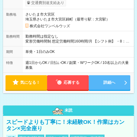
いOK！（規定あり） ┗働いたその日に現金GET♪ お仕事後はコ
交通費別途支給あり
ンビニATMから 日払い分を引き落とせます！ 【試用期間】試
用期間なし
さいたま市大宮区
勤務地
埼玉県さいたま市大宮区錦町（最寄り駅：大宮駅）
株式会社ワンベルウッズ
勤務時間は指定なし
勤務時間
変形労働時間制 想定労働時間160時間/月 【シフト例】 ・8：00
～21：00
単発・1日のみOK
期間
週1日からOK / 日払いOK / 副業・WワークOK / 10名以上の大量
特徴
募集
気になる！
応募する
詳細へ
未読
スピードよりも丁寧に！未経験OK！作業はカン
タン×完全座り