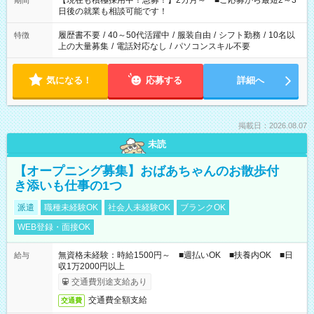
【現在も積極採用中！急募！】2カ月～ ■ご応募から最短2～3
期間
の方へ 今ご覧のお仕事で希望する勤務時間と、もう1つのお仕事
日後の就業も相談可能です！
の勤務時間。 合計で週40時間を超える場合は応募できません。
履歴書不要
/
40～50代活躍中
/
服装自由
/
シフト勤務
/
10名以
特徴
上の大量募集
/
電話対応なし
/
パソコンスキル不要
気になる！
応募する
詳細へ
掲載日：2026.08.07
未読
【オープニング募集】おばあちゃんのお散歩付
き添いも仕事の1つ
派遣
職種未経験OK
社会人未経験OK
ブランクOK
WEB登録・面接OK
無資格未経験：時給1500円～ ■週払いOK ■扶養内OK ■日
給与
収1万2000円以上
交通費別途支給あり
交通費全額支給
交通費