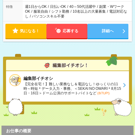
週1日からOK
/
日払いOK
/
40～50代活躍中
/
副業・Wワーク
特徴
OK
/
服装自由
/
シフト勤務
/
10名以上の大量募集
/
電話対応な
し
/
パソコンスキル不要
気になる！
応募する
詳細へ
編集部イチオシ
【完全在宅！】難しい業務なし＆電話なし！ゆっくりの11
時～時短＊データ入力・事務、＜SEKAI NO OWARI＊8月15
日・16日＞ドーム公演のサポートバイトなど
(8/7UP!)
お仕事の概要