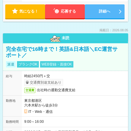
気になる！
応募する
詳細へ
掲載日：2026.08.05
未読
完全在宅で16時まで！英語&日本語＼EC運営サ
ポート／
派遣
ブランクOK
WEB登録・面接OK
時給2450円＋交
給与
交通費別途支給あり
出社時の通勤交通費支給
交通費
東京都港区
勤務地
六本木駅から徒歩3分
IT・Web・通信
9:00～16:00
勤務時間