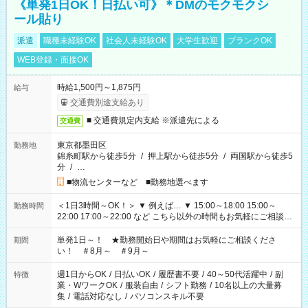
《単発1日OK！日払い可》＊DMのモクモクシ
ール貼り
派遣
職種未経験OK
社会人未経験OK
大学生歓迎
ブランクOK
WEB登録・面接OK
時給1,500円～1,875円
給与
交通費別途支給あり
■ 交通費規定内支給 ※派遣先による
交通費
東京都墨田区
勤務地
錦糸町駅から徒歩5分
/
押上駅から徒歩5分
/
両国駅から徒歩5
分
/
…
■物流センターなど ■勤務地選べます
＜1日3時間～OK！＞ ▼ 例えば… ▼ 15:00～18:00 15:00～
勤務時間
22:00 17:00～22:00 など こちら以外の時間もお気軽にご相談く
ださい！
単発1日～！ ★勤務開始日や期間はお気軽にご相談くださ
期間
い！ ＃8月～ ＃9月～
週1日からOK
/
日払いOK
/
履歴書不要
/
40～50代活躍中
/
副
特徴
業・WワークOK
/
服装自由
/
シフト勤務
/
10名以上の大量募
集
/
電話対応なし
/
パソコンスキル不要