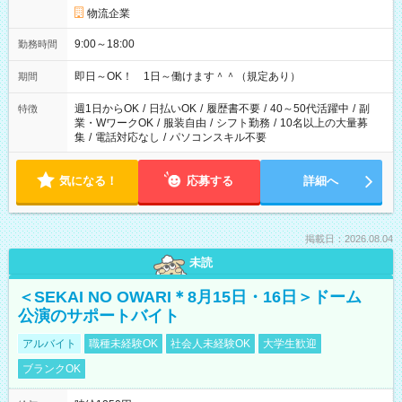
物流企業
9:00～18:00
勤務時間
即日～OK！ 1日～働けます＾＾（規定あり）
期間
週1日からOK
/
日払いOK
/
履歴書不要
/
40～50代活躍中
/
副
特徴
業・WワークOK
/
服装自由
/
シフト勤務
/
10名以上の大量募
集
/
電話対応なし
/
パソコンスキル不要
気になる！
応募する
詳細へ
掲載日：2026.08.04
未読
＜SEKAI NO OWARI＊8月15日・16日＞ドーム
公演のサポートバイト
アルバイト
職種未経験OK
社会人未経験OK
大学生歓迎
ブランクOK