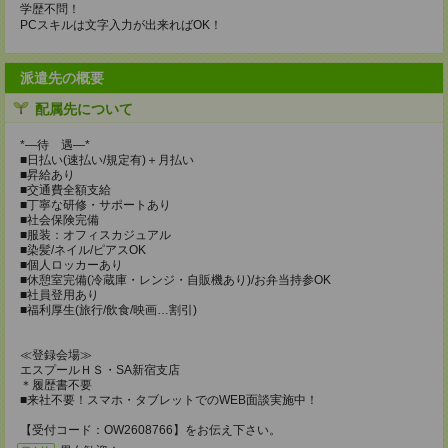
学歴不問！
PCスキルは文字入力が出来ればOK！
派遣先の概要
配属先について
*―待 遇―*
■日払い(速払い/規定有)＋月払い
■昇給あり
■交通費全額支給
■丁寧な研修・サポートあり
■社会保険完備
■服装：オフィスカジュアル
■染髪/ネイル/ピアスOK
■個人ロッカーあり
■休憩室完備(冷蔵庫・レンジ・自販機あり)/お弁当持参OK
■社員登用あり
■福利厚生(旅行/飲食/映画…割引)
≪登録会場≫
エスプールＨＳ・SA新宿支店
＊履歴書不要
■来社不要！スマホ・タブレットでのWEB面談実施中！
【受付コード：OW2608766】をお伝え下さい。