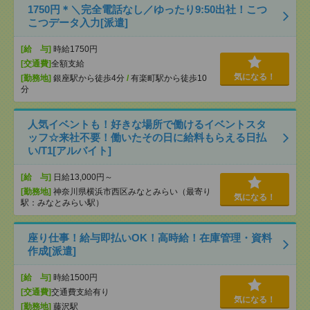
1750円＊＼完全電話なし／ゆったり9:50出社！こつ
こつデータ入力[派遣]
[給 与]
時給1750円
[交通費]
全額支給
気になる！
[勤務地]
銀座駅から徒歩4分
/
有楽町駅から徒歩10
分
人気イベントも！好きな場所で働けるイベントスタ
ッフ☆来社不要！働いたその日に給料もらえる日払
い/T1[アルバイト]
[給 与]
日給13,000円～
[勤務地]
神奈川県横浜市西区みなとみらい（最寄り
気になる！
駅：みなとみらい駅）
座り仕事！給与即払いOK！高時給！在庫管理・資料
作成[派遣]
[給 与]
時給1500円
[交通費]
交通費支給有り
気になる！
[勤務地]
藤沢駅