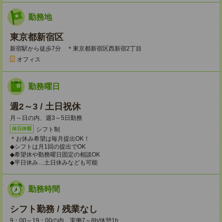
勤務地
東京都新宿区
新宿駅から徒歩7分 ＊東京都新宿区西新宿2丁目
オフィス
勤務曜日
週2～3 / 土日祝休
月～日の内、週3～5日勤務
シフト制
休日休暇
＊お休み希望は毎月提出OK！
◆シフトは月1回の提出でOK
◆希望休や勤務曜日固定の相談OK
◆平日休み…土日休みなども可能
勤務時間
シフト勤務 / 残業なし
9：00～19：00の内、実働7～8h/休憩1h