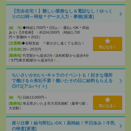
【完全在宅！】難しい業務なし＆電話なし！ゆっく
りの11時～時短＊データ入力・事務[派遣]
[給 与]
◆時給1,700円＊日払い・週払いOK＊昇給
あり♪【月収例】 ・約204,000円 （時給1,700
円 × 実働6h × 20日）
[交通費]
◆全額支給 ＊家が少し遠くても安心！
気になる！
[月収例]
20～25万円
[勤務地]
竹芝駅から徒歩2分
/
浜松町駅から徒歩4分
/
大門(東京都)駅から徒歩5分
/
…
ちいさいかわいいキャラのイベントも！好きな場所
で働ける☆来社不要！働いたその日に給料もらえる
◎/T1[アルバイト]
[給 与]
日給13,000円～
[勤務地]
埼玉県さいたま市大宮区錦町（最寄り駅：
気になる！
大宮駅）
座り仕事！給与即払いOK！高時給！平日休み！牛乳
の検査[派遣]