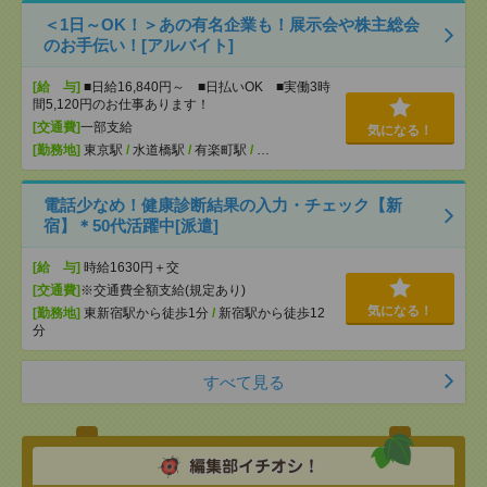
＜1日～OK！＞あの有名企業も！展示会や株主総会
のお手伝い！[アルバイト]
[給 与]
■日給16,840円～ ■日払いOK ■実働3時
間5,120円のお仕事あります！
[交通費]
一部支給
気になる！
[勤務地]
東京駅
/
水道橋駅
/
有楽町駅
/
…
電話少なめ！健康診断結果の入力・チェック【新
宿】＊50代活躍中[派遣]
[給 与]
時給1630円＋交
[交通費]
※交通費全額支給(規定あり)
気になる！
[勤務地]
東新宿駅から徒歩1分
/
新宿駅から徒歩12
分
すべて見る