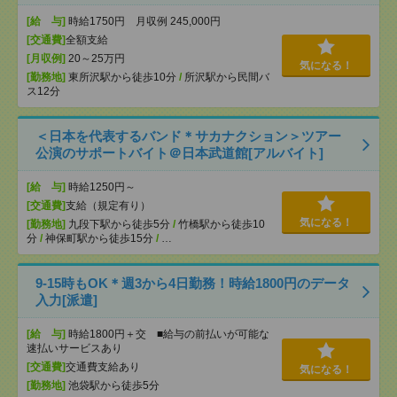
[給 与]
時給1750円 月収例 245,000円
[交通費]
全額支給
[月収例]
20～25万円
気になる！
[勤務地]
東所沢駅から徒歩10分
/
所沢駅から民間バ
ス12分
＜日本を代表するバンド＊サカナクション＞ツアー
公演のサポートバイト＠日本武道館[アルバイト]
[給 与]
時給1250円～
[交通費]
支給（規定有り）
気になる！
[勤務地]
九段下駅から徒歩5分
/
竹橋駅から徒歩10
分
/
神保町駅から徒歩15分
/
…
9-15時もOK＊週3から4日勤務！時給1800円のデータ
入力[派遣]
[給 与]
時給1800円＋交 ■給与の前払いが可能な
速払いサービスあり
[交通費]
交通費支給あり
気になる！
[勤務地]
池袋駅から徒歩5分