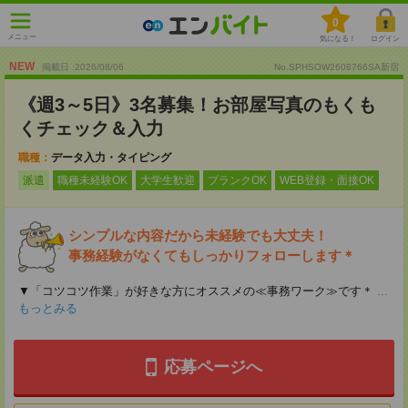
0
メニュー
気になる！
ログイン
NEW
掲載日 :2026
/
08
/
06
No.SPHSOW2608766SA新宿
《週3～5日》3名募集！お部屋写真のもくも
くチェック＆入力
職種：
データ入力・タイピング
派遣
職種未経験OK
大学生歓迎
ブランクOK
WEB登録・面接OK
シンプルな内容だから未経験でも大丈夫！
事務経験がなくてもしっかりフォローします＊
▼「コツコツ作業」が好きな方にオススメの≪事務ワーク≫です＊
...
もっとみる
応募ページへ