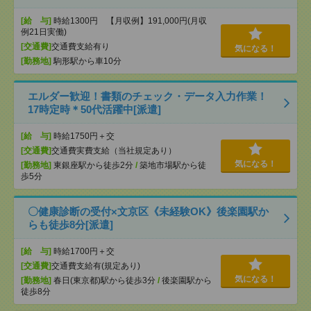
[給 与]
時給1300円 【月収例】191,000円(月収
例21日実働)
[交通費]
交通費支給有り
気になる！
[勤務地]
駒形駅から車10分
エルダー歓迎！書類のチェック・データ入力作業！
17時定時＊50代活躍中[派遣]
[給 与]
時給1750円＋交
[交通費]
交通費実費支給（当社規定あり）
気になる！
[勤務地]
東銀座駅から徒歩2分
/
築地市場駅から徒
歩5分
〇健康診断の受付×文京区《未経験OK》後楽園駅か
らも徒歩8分[派遣]
[給 与]
時給1700円＋交
[交通費]
交通費支給有(規定あり)
気になる！
[勤務地]
春日(東京都)駅から徒歩3分
/
後楽園駅から
徒歩8分