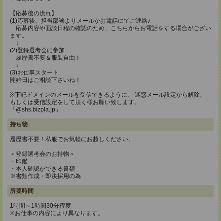
【応募後の流れ】
(1)応募後、担当部署よりメールかお電話にてご連絡♪
応募内容や面談日程の確認のため、こちらからお電話をする場合がござい
ます。
↓
(2)登録選考会に参加
履歴書不要＆服装自由！
↓
(3)お仕事スタート
開始日はご相談下さいね！
※下記ドメインのメールを受信できるように、 迷惑メール設定から解除、
もしくは受信設定をして頂く様お願い致します。
「@shs.bizpla.jp」
持ち物
履歴書不要！私服でお気軽にお越しください。
＜登録選考会のお持物＞
・印鑑
・本人確認ができる書類
※書類作成・即決採用の為
所要時間
1時間～1時間30分程度
※お仕事の内容により異なります。