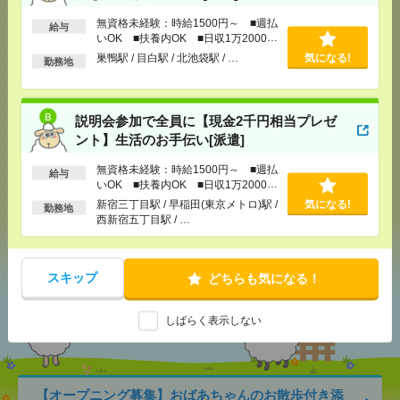
無資格未経験：時給1500円～ ■週払
給与
いOK ■扶養内OK ■日収1万2000円
応募ページへ
以上
巣鴨駅 / 目白駅 / 北池袋駅 / …
気になる!
勤務地
気になる！
説明会参加で全員に【現金2千円相当プレゼ
ント】生活のお手伝い[派遣]
無資格未経験：時給1500円～ ■週払
メール
LINE
で送る
で送る
給与
いOK ■扶養内OK ■日収1万2000円
以上
新宿三丁目駅 / 早稲田(東京メトロ)駅 /
気になる!
勤務地
西新宿五丁目駅 / …
シェア
ツイート
ブックマーク
スキップ
どちらも気になる！
あなたの閲覧履歴からの
おすすめ
しばらく表示しない
【オープニング募集】おばあちゃんのお散歩付き添