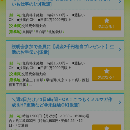
いも仕事の1つ[派遣]
[給 与]
無資格未経験：時給1500円～ ■週払い
OK ■扶養内OK ■日収1万2000円以上
[交通費]
交通費全額支給
気になる！
[勤務地]
巣鴨駅
/
目白駅
/
北池袋駅
/
…
説明会参加で全員に【現金2千円相当プレゼント】生
活のお手伝い[派遣]
[給 与]
無資格未経験：時給1500円～ ■週払い
OK ■扶養内OK ■日収1万2000円以上
[交通費]
交通費全額支給
気になる！
[勤務地]
新宿三丁目駅
/
早稲田(東京メトロ)駅
/
西新
宿五丁目駅
/
…
＼週3日だけ／1日5時間～OK！こつもくメルマガ作
成＆HP更新など＠未経験OK[派遣]
[給 与]
時給1,900円【月収例】＜9:30～16:30の場
合＞約119,000円（時給1,900円×実働5.25h×12
日）+交通費