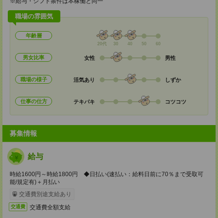
※給与・シフト条件は本稼働と同一
職場の雰囲気
年齢層
20代
30
40
50
60
男女比率
女性
男性
職場の様子
活気あり
しずか
仕事の仕方
テキパキ
コツコツ
募集情報
給与
時給1600円～時給1800円 ◆日払い(速払い：給料日前に70％まで受取可
能/規定有)＋月払い
交通費別途支給あり
交通費全額支給
交通費