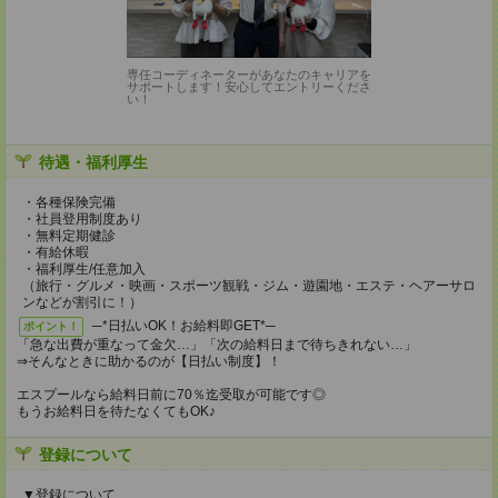
専任コーディネーターがあなたのキャリアを
サポートします！安心してエントリーくださ
い！
待遇・福利厚生
・各種保険完備
・社員登用制度あり
・無料定期健診
・有給休暇
・福利厚生/任意加入
（旅行・グルメ・映画・スポーツ観戦・ジム・遊園地・エステ・ヘアーサロ
ンなどが割引に！）
─*日払いOK！お給料即GET*─
ポイント！
「急な出費が重なって金欠…」「次の給料日まで待ちきれない…」
⇒そんなときに助かるのが【日払い制度】！
エスプールなら給料日前に70％迄受取が可能です◎
もうお給料日を待たなくてもOK♪
登録について
▼登録について