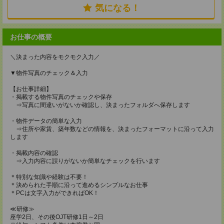
気になる！
お仕事の概要
＼決まった内容をモクモク入力／
▼物件写真のチェック＆入力
【お仕事詳細】
・掲載する物件写真のチェックや保存
⇒写真に間違いがないか確認し、決まったフォルダへ保存します
・物件データの簡単な入力
⇒住所や家賃、築年数などの情報を、決まったフォーマットに沿って入力
します
・掲載内容の確認
⇒入力内容に誤りがないか簡単なチェックを行います
＊特別な知識や経験は不要！
＊決められた手順に沿って進めるシンプルなお仕事
＊PCは文字入力ができればOK！
≪研修≫
座学2日、その後OJT研修1日～2日