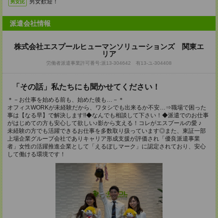
男女歓迎！
男女比
派遣会社情報
株式会社エスプールヒューマンソリューションズ 関東エ
リア
労働者派遣事業許可番号:派13-304642 有13-ユ-304408
「その話」私たちにも聞かせてください！
＊－お仕事を始める前も、始めた後も…－＊
オフィスWORKが未経験だから、ワタシでも出来るか不安…⇒職場で困った
事は【なる早】で解決します!!◆なんでも相談して下さい！◆派遣でのお仕事
がはじめての方も安心して欲しい♪影から支える！コレがエスプールの愛 ♪
未経験の方でも活躍できるお仕事を多数取り扱っています◎また、東証一部
上場企業グループ会社でありキャリア形成支援が評価され「優良派遣事業
者」女性の活躍推進企業として「えるぼしマーク」に認定されており、安心
して働ける環境です！