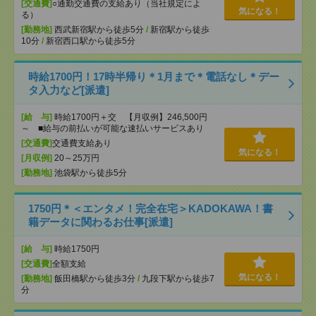
[交通費]
○通勤交通費の支給あり（当社規定によ
気になる！
る）
[勤務地]
西武新宿駅から徒歩5分
/
新宿駅から徒歩
10分
/
新宿西口駅から徒歩5分
時給1700円！17時半帰り＊1月まで＊電話なし＊デー
タ入力など[派遣]
[給 与]
時給1700円＋交 【月収例】246,500円
～ ■給与の前払いが可能な速払いサービスあり
[交通費]
交通費支給あり
気になる！
[月収例]
20～25万円
[勤務地]
池袋駅から徒歩5分
1750円＊＜エンタメ！完全在宅＞KADOKAWA！書
籍データに関わるお仕事[派遣]
[給 与]
時給1750円
[交通費]
全額支給
気になる！
[勤務地]
飯田橋駅から徒歩3分
/
九段下駅から徒歩7
分