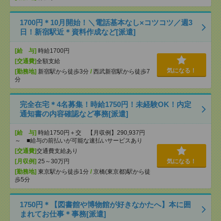
1700円＊10月開始！＼電話基本なし×コツコツ／週3
日！新宿駅近＊資料作成など[派遣]
[給 与]
時給1700円
[交通費]
全額支給
気になる！
[勤務地]
新宿駅から徒歩3分
/
西武新宿駅から徒歩7
分
完全在宅＊4名募集！時給1750円！未経験OK！内定
通知書の内容確認など事務[派遣]
[給 与]
時給1750円＋交 【月収例】290,937円
～ ■給与の前払いが可能な速払いサービスあり
[交通費]
交通費支給あり
[月収例]
25～30万円
気になる！
[勤務地]
東京駅から徒歩1分
/
京橋(東京都)駅から徒
歩5分
1750円＊【図書館や博物館が好きなかたへ】本に囲
まれてお仕事＊事務[派遣]