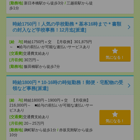
[勤務地]
新日本橋駅から徒歩3分
/
三越前駅から徒
歩1分
時給1750円！人気の学校勤務＊基本16時まで＊書類
の封入など学校事務！12月迄[派遣]
[給 与]
時給1750円＋交 【月収例】301,875円
～ ■給与の前払いが可能な速払いサービスあり
[交通費]
交通費支給あり
気になる！
[月収例]
30万円～
[勤務地]
飯田橋駅から徒歩7分
時給1800円＊10-16時の時短勤務！郵便・宅配物の受
領など事務[派遣]
[給 与]
時給1800円～1900円＋交 【月収例】
216,000円～ ■給与の前払いが可能な速払いサー
ビスあり
[交通費]
交通費支給あり
気になる！
[月収例]
20～25万円
[勤務地]
麹町駅から徒歩1分
/
赤坂見附駅から徒歩
10分