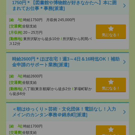
1750円＊【図書館や博物館が好きなかたへ】本に囲
まれてお仕事＊事務[派遣]
[給 与]
時給1750円 月収例 245,000円
[交通費]
全額支給
[月収例]
20～25万円
気になる！
[勤務地]
東所沢駅から徒歩10分
/
所沢駅から民間バ
ス12分
時給2600円＊ほぼ在宅！週3～4日＆16時迄OK！補助
金申請のサポート業務[派遣]
[給 与]
時給2600円
[交通費]
全額支給
気になる！
[勤務地]
八丁堀(東京都)駅から徒歩2分
/
茅場町駅か
ら徒歩6分
＜朝はゆっくり＞芸術・文化団体！電話なし！入力
メインのカンタン事務＠錦糸町[派遣]
[給 与]
時給1700円
[交通費]
全額支給