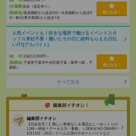
[給 与]
時給1250円～
[交通費]
支給（規定有り）
気になる！
[勤務地]
後楽園駅から徒歩5分
/
水道橋駅から徒歩5
分
/
春日(東京都)駅から徒歩7分
人気イベントも！好きな場所で働けるイベントスタ
ッフ☆来社不要！働いたその日に給料もらえる日払
い/T1[アルバイト]
[給 与]
日給13,000円～
[勤務地]
千葉県千葉市中央区新千葉（最寄り駅：千
気になる！
葉駅）
すべて見る
編集部イチオシ
【完全在宅！】難しい業務なし＆電話なし！ゆっくりの
11時～時短＊データ入力・事務、＜SEKAI NO OWARI＊
8月15日・16日＞ドーム公演のサポートバイトなど