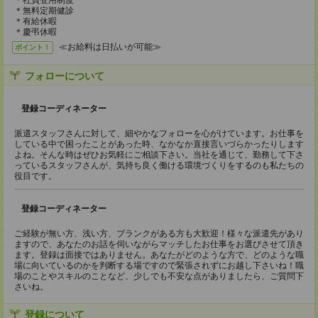
＊社員登用制度
＊無料定期健診
＊有給休暇
＊慶弔休暇
≪お給料は日払いが可能≫
ポイント！
フォローについて
登録コーディネーター
派遣スタッフさんに対して、細やかなフォローを心がけています。お仕事を
している中で困ったことがあった時、なかなか直接言いづらかったりします
よね。そんな時はぜひお気軽にご相談下さい。当社を通じて、勤務して下さ
っているスタッフさんが、気持ち良く働ける環境づくりをするのも私たちの
役目です。
登録コーディネーター
ご経験が無い方、浅い方、ブランクがある方も大歓迎！様々な派遣先があり
ますので、あなたのお話を伺いながらマッチしたお仕事をお選びさせて頂き
ます。登録は面接ではありません。あなたがどのような方で、どのような職
場に向いているのかを判断する場ですので緊張されずにお越し下さいね！職
場のことやスキルのことなど、少しでも不安な点がありましたら、ご質問下
さいね。
登録について