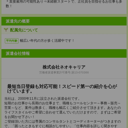
＊直接雇用の可能性あり⇒未経験スタートで、正社員を目指せるお仕事も多
数！
派遣先の概要
配属先について
幅広い年代の方が多く活躍中です！
平均年齢
派遣会社情報
株式会社ネオキャリア
労働者派遣事業許可番号:派13-070366
最短当日登録も対応可能！スピード第一の紹介を心が
けています。
当社は、2000年11月に設立された派遣会社です。
短期のお仕事から長期のお仕事まで、職種もコールセンター～事務～販売～
営業～など、案件は数多く、職種も幅広くご紹介させて頂きます。あなたの
ライフスタイルやご希望に合わせて選んでいただけますので、まずはご希望
をお聞かせ下さい！
ご登録頂いた方には専属のコンサルタントとコーディネーターがつきますの
で、「困ったときもすぐに相談がしやすい」「仕事内容を詳しく聞きやす