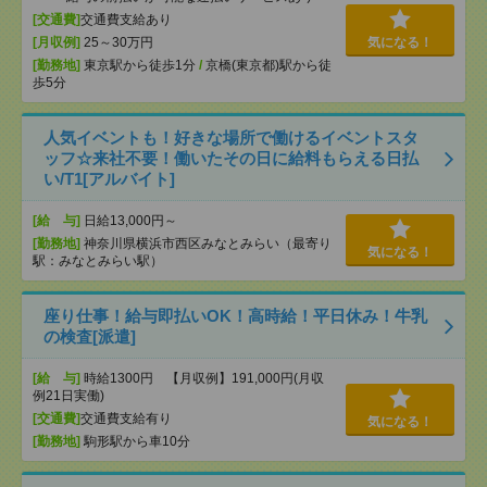
[交通費]
交通費支給あり
[月収例]
25～30万円
気になる！
[勤務地]
東京駅から徒歩1分
/
京橋(東京都)駅から徒
歩5分
人気イベントも！好きな場所で働けるイベントスタ
ッフ☆来社不要！働いたその日に給料もらえる日払
い/T1[アルバイト]
[給 与]
日給13,000円～
[勤務地]
神奈川県横浜市西区みなとみらい（最寄り
気になる！
駅：みなとみらい駅）
座り仕事！給与即払いOK！高時給！平日休み！牛乳
の検査[派遣]
[給 与]
時給1300円 【月収例】191,000円(月収
例21日実働)
[交通費]
交通費支給有り
気になる！
[勤務地]
駒形駅から車10分