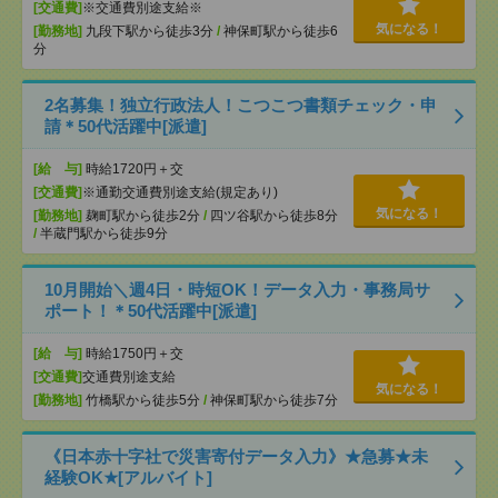
[交通費]
※交通費別途支給※
気になる！
[勤務地]
九段下駅から徒歩3分
/
神保町駅から徒歩6
分
2名募集！独立行政法人！こつこつ書類チェック・申
請＊50代活躍中[派遣]
[給 与]
時給1720円＋交
[交通費]
※通勤交通費別途支給(規定あり)
気になる！
[勤務地]
麹町駅から徒歩2分
/
四ツ谷駅から徒歩8分
/
半蔵門駅から徒歩9分
10月開始＼週4日・時短OK！データ入力・事務局サ
ポート！＊50代活躍中[派遣]
[給 与]
時給1750円＋交
[交通費]
交通費別途支給
気になる！
[勤務地]
竹橋駅から徒歩5分
/
神保町駅から徒歩7分
《日本赤十字社で災害寄付データ入力》★急募★未
経験OK★[アルバイト]