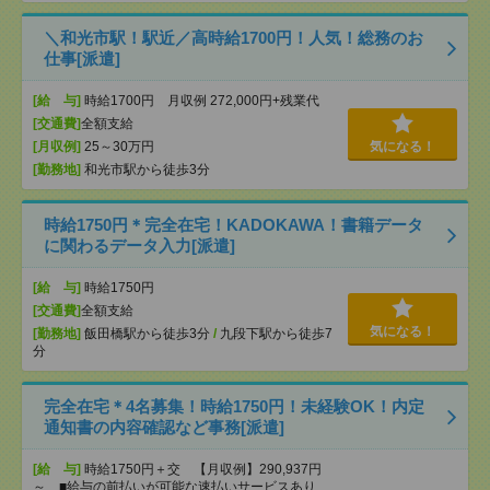
＼和光市駅！駅近／高時給1700円！人気！総務のお
仕事[派遣]
[給 与]
時給1700円 月収例 272,000円+残業代
[交通費]
全額支給
[月収例]
25～30万円
気になる！
[勤務地]
和光市駅から徒歩3分
時給1750円＊完全在宅！KADOKAWA！書籍データ
に関わるデータ入力[派遣]
[給 与]
時給1750円
[交通費]
全額支給
気になる！
[勤務地]
飯田橋駅から徒歩3分
/
九段下駅から徒歩7
分
完全在宅＊4名募集！時給1750円！未経験OK！内定
通知書の内容確認など事務[派遣]
[給 与]
時給1750円＋交 【月収例】290,937円
～ ■給与の前払いが可能な速払いサービスあり