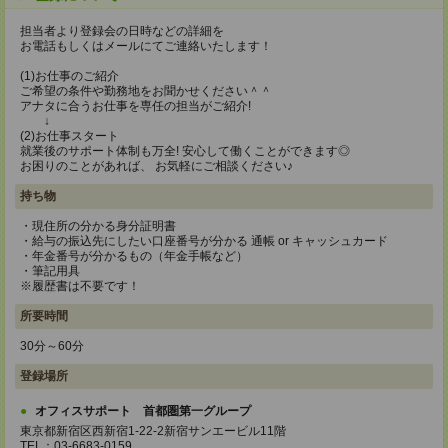
担当者より登録会の日時などの詳細を
お電話もしくはメールにてご連絡いたします！
(1)お仕事のご紹介
ご希望の条件や勤務地をお聞かせください＾＾
アナタに合うお仕事を専任の担当がご紹介!
↓
(2)お仕事スタート
就業後のサポート体制も万全! 安心して働くことができます◎
お困りのことがあれば、 お気軽にご相談ください♪
持ち物
・現住所の分かる身分証明書
・給与の振込先にしたい口座番号が分かる 通帳 or キャッシュカード
・年金番号が分かるもの（年金手帳など）
・筆記用具
※履歴書は不要です！
所要時間
30分～60分
登録場所
オフィスサポート 首都圏第一グループ
東京都新宿区西新宿1-22-2新宿サンエービル11階
TEL：03-6683-0159