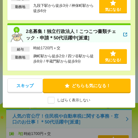
九段下駅から徒歩3分 / 神保町駅から
勤務地
気になる!
徒歩6分
気になる！
電話応募
2名募集！独立行政法人！こつこつ書類チェ
ック・申請＊50代活躍中[派遣]
メール
LINE
で送る
で送る
時給1720円＋交
給与
麹町駅から徒歩2分 / 四ツ谷駅から徒
勤務地
シェア
ツイート
ブックマーク
気になる!
歩8分 / 半蔵門駅から徒歩9分
あなたの閲覧履歴からの
スキップ
どちらも気になる！
おすすめ
しばらく表示しない
人気の官公庁！住民税や自動車税に関する事務・窓
口のお仕事！＊50代活躍中[派遣]
[給 与]
時給1700円＋交