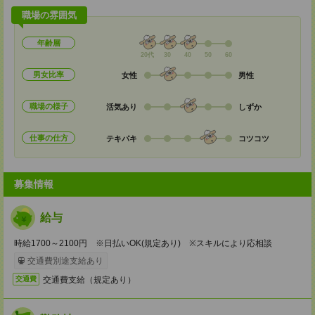
職場の雰囲気
年齢層
20代
30
40
50
60
男女比率
女性
男性
職場の様子
活気あり
しずか
仕事の仕方
テキパキ
コツコツ
募集情報
給与
時給1700～2100円 ※日払いOK(規定あり) ※スキルにより応相談
交通費別途支給あり
交通費支給（規定あり）
交通費