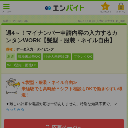
0
メニュー
気になる！
ログイン
掲載日 :2026
/
08
/
02
No.AXA東京D入力238大手町駅_IKB
週4～！マイナンバー申請内容の入力するカ
ンタンWORK【髪型・服装・ネイル自由】
職種：
データ入力・タイピング
派遣
職種未経験OK
社会人未経験OK
ブランクOK
WEB登録・面接OK
≪髪型・服装・ネイル自由≫
未経験でも高時給＊シフト相談もOKで働きやすい環
境！
▼難しい計算や電話対応は一切ありません。特別な知識不要で、マ
...
もっとみる
応募ページへ