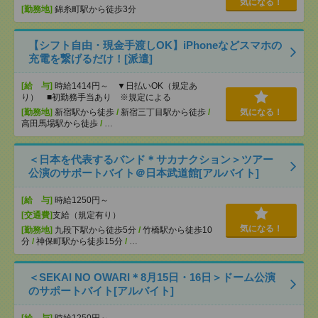
気になる！
[勤務地]
錦糸町駅から徒歩3分
【シフト自由・現金手渡しOK】iPhoneなどスマホの
充電を繋げるだけ！[派遣]
[給 与]
時給1414円～ ▼日払いOK（規定あ
り） ■初勤務手当あり ※規定による
[勤務地]
新宿駅から徒歩
/
新宿三丁目駅から徒歩
/
気になる！
高田馬場駅から徒歩
/
…
＜日本を代表するバンド＊サカナクション＞ツアー
公演のサポートバイト＠日本武道館[アルバイト]
[給 与]
時給1250円～
[交通費]
支給（規定有り）
気になる！
[勤務地]
九段下駅から徒歩5分
/
竹橋駅から徒歩10
分
/
神保町駅から徒歩15分
/
…
＜SEKAI NO OWARI＊8月15日・16日＞ドーム公演
のサポートバイト[アルバイト]