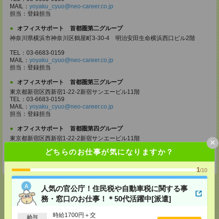
MAIL：
yoyaku_cyuo@neo-career.co.jp
担当：登録担当
オフィスサポート 首都圏第二グループ
神奈川県横浜市神奈川区鶴屋町3-30-4 明治安田生命横浜西口ビル2階
TEL：03-6683-0159
MAIL：
yoyaku_cyuo@neo-career.co.jp
担当：登録担当
オフィスサポート 首都圏第三グループ
東京都新宿区西新宿1-22-2新宿サンエービル11階
TEL：03-6683-0159
MAIL：
yoyaku_cyuo@neo-career.co.jp
担当：登録担当
オフィスサポート 首都圏第四グループ
東京都新宿区西新宿1-22-2新宿サンエービル11階
×
TEL：03-6683-0159
どちらのお仕事が気になりますか？
MAIL：
yoyaku_cyuo@neo-career.co.jp
担当：登録担当
1
/10
人気の官公庁！住民税や自動車税に関する事
務・窓口のお仕事！＊50代活躍中[派遣]
応募ページへ
時給1700円＋交
給与