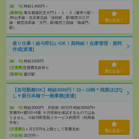
[給 与]
時給1,400円～
[勤務地]
東京都港区芝大門１－１－３（最寄り駅：
JR山手線・京浜東北線「浜松町」駅/都営大江戸
気になる！
線・都営浅草線「⼤⾨」駅/都営三田線「御成⾨」
駅）
座り仕事！給与即払いOK！高時給！在庫管理・資料
作成[派遣]
[給 与]
時給1500円
[交通費]
交通費支給有り
気になる！
[勤務地]
藤沢駅
【在宅勤務OK】時給3000円！10～16時＊残業ほぼな
し▼新日本橋で一般事務[派遣]
[給 与]
時給3000円 月収例 30万円 時給3000円×
実働5h×週5日×4週 ※月収例を保証するものではあ
りません。※給与即受取りサービス利用可（利用条
件有）
[交通費]
1ヶ月3万円を上限として実費支給
気になる！
[月収例]
30万円～