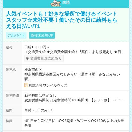
未読
人気イベントも！好きな場所で働けるイベント
スタッフ☆来社不要！働いたその日に給料もら
える日払い/T1
アルバイト
職種未経験OK
日給13,000円～
給与
＋交通費支給 ★交通費全額支給！ ┗案件により規定あり ★日払
いOK！（規定あり） ┗働いたその日に現金GET♪ お仕事後はコ
交通費別途支給あり
ンビニATMから 日払い分を引き落とせます！ 【試用期間】試
用期間なし
横浜市西区
勤務地
神奈川県横浜市西区みなとみらい（最寄り駅：みなとみらい
駅）
株式会社ワンベルウッズ
勤務時間は指定なし
勤務時間
変形労働時間制 想定労働時間160時間/月 【シフト例】 ・8：00
～21：00
単発・1日のみOK
期間
週1日からOK / 日払いOK / 副業・WワークOK / 10名以上の大量
特徴
募集