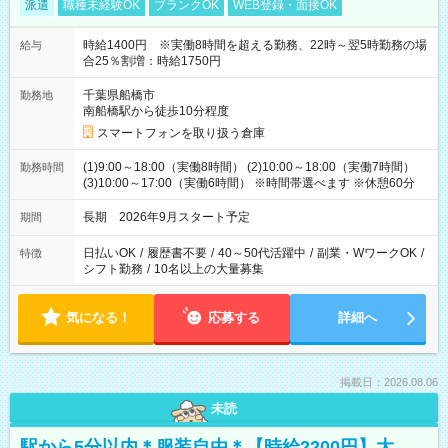
派遣
職種未経験OK
ブランクOK
WEB登録・面接OK
時給1400円 ※実働8時間を超える勤務、22時～翌5時勤務の場
給与
合25％割増：時給1750円
千葉県船橋市
勤務地
南船橋駅から徒歩10分程度
スマートフォンを取り扱う倉庫
(1)9:00～18:00（実働8時間） (2)10:00～18:00（実働7時間）
勤務時間
(3)10:00～17:00（実働6時間） ※時間帯選べます ※休憩60分
長期 2026年9月スタート予定
期間
日払いOK
/
履歴書不要
/
40～50代活躍中
/
副業・WワークOK
/
特徴
シフト勤務
/
10名以上の大量募集
気になる！
応募する
詳細へ
掲載日：2026.08.06
未読
駅から5分以内＊服装自由＊【時給2200円】大