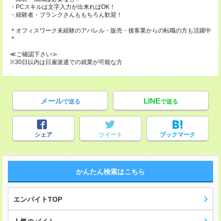
・PCスキルは文字入力が出来ればOK！
・経験者・ブランクさんももちろん歓迎！
＊オフィスワーク未経験のアパレル・販売・接客業からの転職の方も活躍中
＊
≪ご確認下さい≫
※30日以内は日雇派遣での就業が可能な方
メール
LINE
で送る
で送る
シェア
ツイート
ブックマーク
かんたん検索はこちら
エンバイトTOP