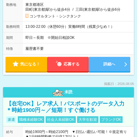
東京都港区
勤務地
田町(東京都)駅から徒歩4分
/
三田(東京都)駅から徒歩6分
コンサルタント・シンクタンク
13:00-22:00（休憩60分）実働8時間（残業少なめ！）
勤務時間
即日～長期 ※開始日相談OK
期間
履歴書不要
特徴
気になる！
応募する
詳細へ
掲載日：2026.08.05
未読
【在宅OK】レア求人！パスポートのデータ入力
＊時給1900円～／短期！すぐ働ける
派遣
職種未経験OK
社会人未経験OK
大学生歓迎
ブランクOK
時給1900円～時給2100円 ▼日払い週払い可能！※規定有り
給与
▼1日6時間勤務で日収1万以上！