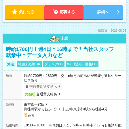
気になる！
応募する
詳細へ
掲載日：2026.08.05
未読
時給1700円！週4日＊16時まで＊当社スタッフ
就業中＊データ入力など
派遣
職種未経験OK
ブランクOK
WEB登録・面接OK
時給1700円～1830円＋交 ■給与の前払いが可能な速払いサー
給与
ビスあり
交通費別途支給あり
交通費支給あり
交通費
東京都千代田区
勤務地
御徒町駅から徒歩8分
/
末広町(東京都)駅から徒歩4分
商社
10:00～16:00 ※休憩は60分。9時～16時半／17時も相談可能
勤務時間