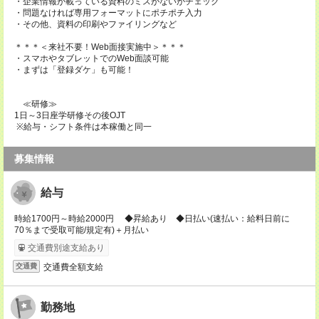
・企業情報が載っている資料のミスがないかチェック
・問題なければ専用フォーマットにポチポチ入力
・その他、資料の印刷やファイリングなど
＊＊＊＜来社不要！Web面接実施中＞＊＊＊
・スマホやタブレットでのWeb面談可能
・まずは「登録ダケ」も可能！
≪研修≫
1日～3日座学研修その後OJT
※給与・シフト条件は本稼働と同一
募集情報
給与
時給1700円～時給2000円 ◆昇給あり ◆日払い(速払い：給料日前に
70％まで受取可能/規定有)＋月払い
交通費別途支給あり
交通費全額支給
交通費
勤務地