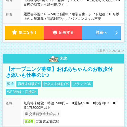
【現在も積極採用中！急募！】2カ月～ ■ご応募から最短2～3
期間
の方へ 今ご覧のお仕事で希望する勤務時間と、もう1つのお仕事
日後の就業も相談可能です！
の勤務時間。 合計で週40時間を超える場合は応募できません。
履歴書不要
/
40～50代活躍中
/
服装自由
/
シフト勤務
/
10名以
特徴
上の大量募集
/
電話対応なし
/
パソコンスキル不要
気になる！
応募する
詳細へ
掲載日：2026.08.07
未読
【オープニング募集】おばあちゃんのお散歩付
き添いも仕事の1つ
派遣
職種未経験OK
社会人未経験OK
ブランクOK
WEB登録・面接OK
無資格未経験：時給1500円～ ■週払いOK ■扶養内OK ■日
給与
収1万2000円以上
交通費別途支給あり
交通費全額支給
交通費