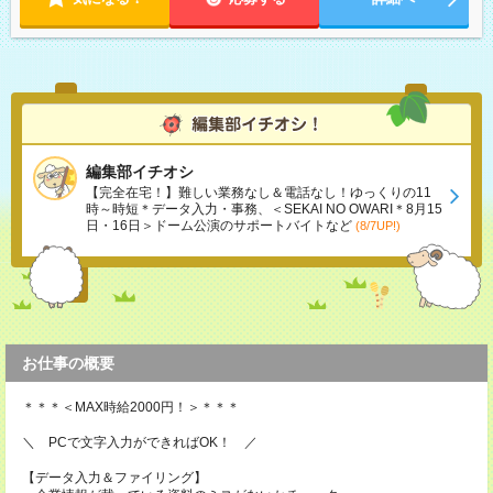
編集部イチオシ
【完全在宅！】難しい業務なし＆電話なし！ゆっくりの11
時～時短＊データ入力・事務、＜SEKAI NO OWARI＊8月15
日・16日＞ドーム公演のサポートバイトなど
(8/7UP!)
お仕事の概要
＊＊＊＜MAX時給2000円！＞＊＊＊
＼ PCで文字入力ができればOK！ ／
【データ入力＆ファイリング】