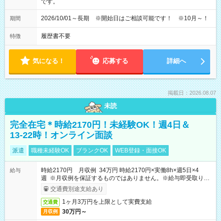
です。
2026/10/01～長期 ※開始日はご相談可能です！ ※10月～！
期間
履歴書不要
特徴
気になる！
応募する
詳細へ
掲載日：2026.08.07
未読
完全在宅＊時給2170円！未経験OK！週4日＆
13-22時！オンライン面談
派遣
職種未経験OK
ブランクOK
WEB登録・面接OK
時給2170円 月収例 34万円 時給2170円×実働8h×週5日×4
給与
週 ※月収例を保証するものではありません。※給与即受取りサ
ービス利用可（利用条件有）
交通費別途支給あり
1ヶ月3万円を上限として実費支給
交通費
30万円～
月収例