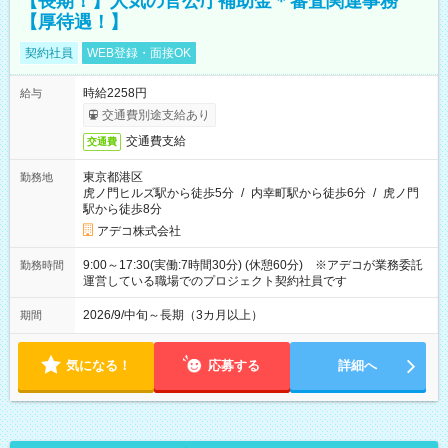
【長期！】人気の官公庁補助金＊審査関連事務
【厚待遇！】
契約社員
WEB登録・面接OK
時給2258円
給与
交通費別途支給あり
交通費支給
交通費
東京都港区
勤務地
虎ノ門ヒルズ駅から徒歩5分
/
内幸町駅から徒歩6分
/
虎ノ門
駅から徒歩8分
アデコ株式会社
9:00～17:30(実働:7時間30分) (休憩60分) ※アデコが業務委託
勤務時間
運営している職場でのプロジェクト契約社員です
2026/9/中旬～長期（3カ月以上）
期間
気になる！
応募する
詳細へ