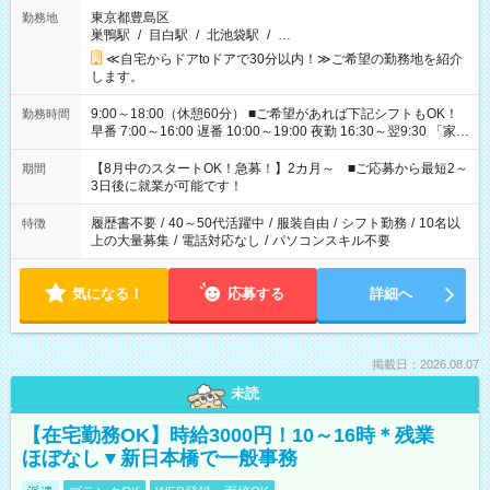
東京都豊島区
勤務地
巣鴨駅
/
目白駅
/
北池袋駅
/
…
≪自宅からドアtoドアで30分以内！≫ご希望の勤務地を紹介
します。
9:00～18:00（休憩60分） ■ご希望があれば下記シフトもOK！
勤務時間
早番 7:00～16:00 遅番 10:00～19:00 夜勤 16:30～翌9:30 「家族
と休みを合わせたい」 「余裕を持って夕飯の準備がしたい」
「できれば残業はしたくない」 など、ご希望を教えてください
【8月中のスタートOK！急募！】2カ月～ ■ご応募から最短2～
期間
ね。 ※Wワーク希望の方へ 今ご覧のお仕事で希望する勤務時間
3日後に就業が可能です！
と、もう1つのお仕事の勤務時間。 合計で週40時間を超える場
合は応募できません。
履歴書不要
/
40～50代活躍中
/
服装自由
/
シフト勤務
/
10名以
特徴
上の大量募集
/
電話対応なし
/
パソコンスキル不要
気になる！
応募する
詳細へ
掲載日：2026.08.07
未読
【在宅勤務OK】時給3000円！10～16時＊残業
ほぼなし▼新日本橋で一般事務