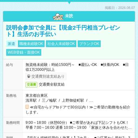
掲載日：2026.08.07
未読
説明会参加で全員に【現金2千円相当プレゼン
ト】生活のお手伝い
派遣
職種未経験OK
社会人未経験OK
ブランクOK
WEB登録・面接OK
無資格未経験：時給1500円～ ■週払いOK ■扶養内OK ■日
給与
収1万2000円以上
交通費別途支給あり
交通費全額支給
交通費
東京都台東区
勤務地
浅草駅
/
三ノ輪駅
/
上野御徒町駅
/
…
≪自宅からドアtoドアで30分以内！≫ご希望の勤務地を紹介
します。
9:00～18:00（休憩60分） ■ご希望があれば下記シフトもOK！
勤務時間
早番 7:00～16:00 遅番 10:00～19:00 「家族と休みを合わせた
い」 「余裕を持って夕飯の準備がしたい」 「できれば残業はし
たくない」 など、ご希望を教えてくださいね。 ※Wワーク希望