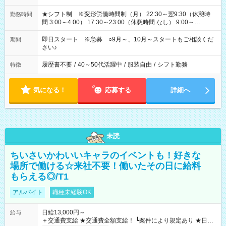
★シフト制 ※変形労働時間制（月） 22:30～翌9:30（休憩時
勤務時間
間 3:00～4:00） 17:30～23:00（休憩時間 なし） 9:00～
17:30（休憩時間 12:00～13:00）⇒基本は研修時のみ（例外あ
り） 他、派遣先の規定による
即日スタート ※急募 ○9月～、10月～スタートもご相談くだ
期間
さい♪
履歴書不要
/
40～50代活躍中
/
服装自由
/
シフト勤務
特徴
気になる！
応募する
詳細へ
未読
ちいさいかわいいキャラのイベントも！好きな
場所で働ける☆来社不要！働いたその日に給料
もらえる◎/T1
アルバイト
職種未経験OK
日給13,000円～
給与
＋交通費支給 ★交通費全額支給！ ┗案件により規定あり ★日払