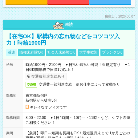
掲載日：2026.08.07
未読
【在宅OK】駅構内の忘れ物などをコツコツ入
力！時給1900円
派遣
職種未経験OK
社会人未経験OK
大学生歓迎
ブランクOK
時給1900円～2100円 ▼日払い週払い可能！※規定有り ▼1
給与
日6時間勤務で日収1万以上！
交通費別途支給あり
交通費一部別途支給 ※お仕事によって変動あり
交通費
東京都新宿区
勤務地
新宿駅から徒歩5分
キレイなオフィスです
8:00～22:00 ▼1日4時間～ 10時～・11時～など、シフト希望
勤務時間
ご相談ください！
【急募】即日～短期も長期もOK！最短翌月末まで 1か月ごとの
期間