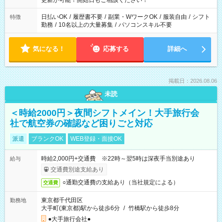
更新が可能！開始日もご相談ください！
日払いOK
/
履歴書不要
/
副業・WワークOK
/
服装自由
/
シフト
特徴
勤務
/
10名以上の大量募集
/
パソコンスキル不要
気になる！
応募する
詳細へ
掲載日：2026.08.06
未読
＜時給2000円＞夜間シフトメイン！大手旅行会
社で航空券の確認など困りごと対応
派遣
ブランクOK
WEB登録・面接OK
時給2,000円+交通費 ※22時～翌5時は深夜手当別途あり
給与
交通費別途支給あり
○通勤交通費の支給あり（当社規定による）
交通費
東京都千代田区
勤務地
大手町(東京都)駅から徒歩6分
/
竹橋駅から徒歩8分
●大手旅行会社●