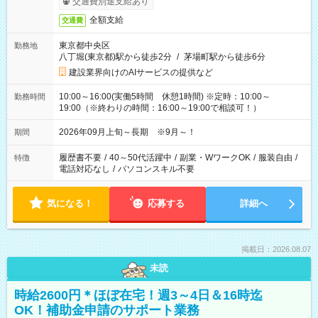
交通費別途支給あり
全額支給
交通費
東京都中央区
勤務地
八丁堀(東京都)駅から徒歩2分
/
茅場町駅から徒歩6分
建設業界向けのAIサービスの提供など
10:00～16:00(実働5時間 休憩1時間) ※定時：10:00～
勤務時間
19:00（※終わりの時間：16:00～19:00で相談可！）
2026年09月上旬～長期 ※9月～！
期間
履歴書不要
/
40～50代活躍中
/
副業・WワークOK
/
服装自由
/
特徴
電話対応なし
/
パソコンスキル不要
気になる！
応募する
詳細へ
掲載日：2026.08.07
未読
時給2600円＊ほぼ在宅！週3～4日＆16時迄
OK！補助金申請のサポート業務