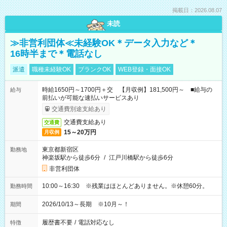
掲載日：2026.08.07
未読
≫非営利団体≪未経験OK＊データ入力など＊
16時半まで＊電話なし
派遣
職種未経験OK
ブランクOK
WEB登録・面接OK
時給1650円～1700円＋交 【月収例】181,500円～ ■給与の
給与
前払いが可能な速払いサービスあり
交通費別途支給あり
交通費支給あり
交通費
15～20万円
月収例
東京都新宿区
勤務地
神楽坂駅から徒歩6分
/
江戸川橋駅から徒歩6分
非営利団体
10:00～16:30 ※残業はほとんどありません。※休憩60分。
勤務時間
2026/10/13～長期 ※10月～！
期間
履歴書不要
/
電話対応なし
特徴