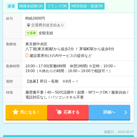
派遣
職種未経験OK
ブランクOK
WEB登録・面接OK
時給2600円
給与
交通費別途支給あり
全額支給
交通費
東京都中央区
勤務地
八丁堀(東京都)駅から徒歩2分
/
茅場町駅から徒歩6分
建設業界向けのAIサービスの提供など
10:00～17:00(実働6時間 休憩1時間) ※定時：10:00～
勤務時間
19:00（※終わりの時間：16:00～19:00で相談可！）
【急募】即日～長期 ※8月～！
期間
履歴書不要
/
40～50代活躍中
/
副業・WワークOK
/
服装自由
/
特徴
電話対応なし
/
パソコンスキル不要
気になる！
応募する
詳細へ
掲載日：2026.08.07