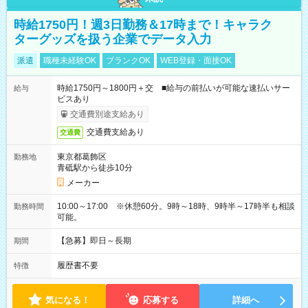
時給1750円！週3日勤務＆17時まで！キャラク
ターグッズを扱う企業でデータ入力
派遣
職種未経験OK
ブランクOK
WEB登録・面接OK
時給1750円～1800円＋交 ■給与の前払いが可能な速払いサー
給与
ビスあり
交通費別途支給あり
交通費支給あり
交通費
東京都葛飾区
勤務地
青砥駅から徒歩10分
メーカー
10:00～17:00 ※休憩60分。9時～18時、9時半～17時半も相談
勤務時間
可能。
【急募】即日～長期
期間
履歴書不要
特徴
気になる！
応募する
詳細へ