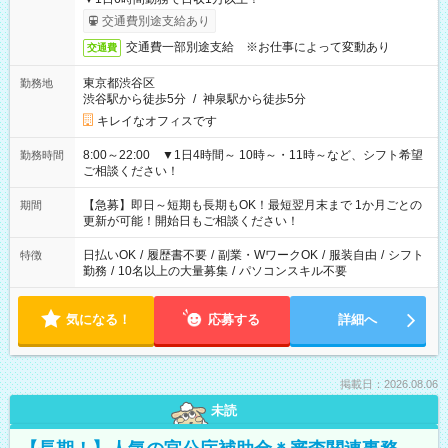
交通費別途支給あり
交通費一部別途支給 ※お仕事によって変動あり
交通費
東京都渋谷区
勤務地
渋谷駅から徒歩5分
/
神泉駅から徒歩5分
キレイなオフィスです
8:00～22:00 ▼1日4時間～ 10時～・11時～など、シフト希望
勤務時間
ご相談ください！
【急募】即日～短期も長期もOK！最短翌月末まで 1か月ごとの
期間
更新が可能！開始日もご相談ください！
日払いOK
/
履歴書不要
/
副業・WワークOK
/
服装自由
/
シフト
特徴
勤務
/
10名以上の大量募集
/
パソコンスキル不要
気になる！
応募する
詳細へ
掲載日：2026.08.06
未読