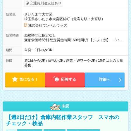
いOK！（規定あり） ┗働いたその日に現金GET♪ お仕事後はコ
交通費別途支給あり
ンビニATMから 日払い分を引き落とせます！ 【試用期間】試
用期間なし
さいたま市大宮区
勤務地
埼玉県さいたま市大宮区錦町（最寄り駅：大宮駅）
株式会社ワンベルウッズ
勤務時間は指定なし
勤務時間
変形労働時間制 想定労働時間160時間/月 【シフト例】 ・8：00
～21：00
単発・1日のみOK
期間
週1日からOK / 日払いOK / 副業・WワークOK / 10名以上の大量
特徴
募集
気になる！
応募する
詳細へ
未読
【週2日だけ】倉庫内軽作業スタッフ スマホの
チェック・検品