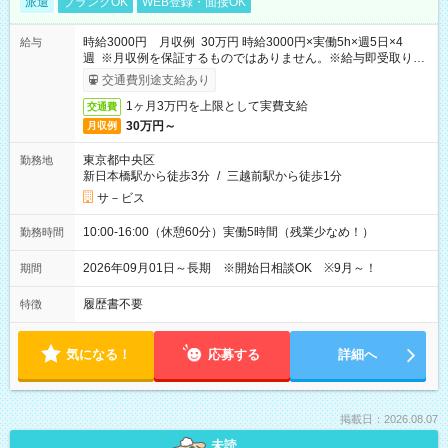
派遣
ブランクOK
WEB登録・面接OK
時給3000円 月収例 30万円 時給3000円×実働5h×週5日×4
給与
週 ※月収例を保証するものではありません。※給与即受取りサ
ービス利用可（利用条件有）
交通費別途支給あり
1ヶ月3万円を上限として実費支給
交通費
30万円～
月収例
東京都中央区
勤務地
新日本橋駅から徒歩3分
/
三越前駅から徒歩1分
サ－ビス
10:00-16:00（休憩60分）実働5時間（残業少なめ！）
勤務時間
2026年09月01日～長期 ※開始日相談OK ※9月～！
期間
履歴書不要
特徴
気になる！
応募する
詳細へ
掲載日：2026.08.07
未読