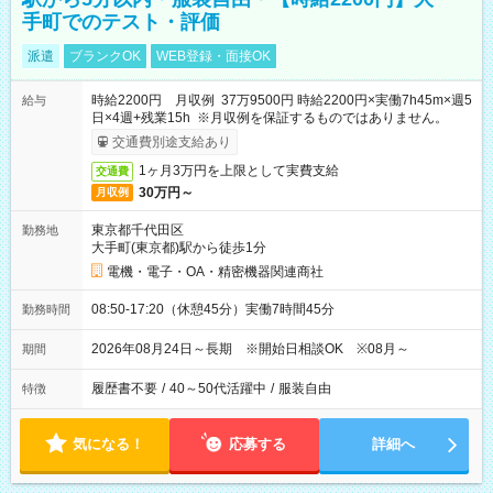
手町でのテスト・評価
派遣
ブランクOK
WEB登録・面接OK
時給2200円 月収例 37万9500円 時給2200円×実働7h45m×週5
給与
日×4週+残業15h ※月収例を保証するものではありません。
交通費別途支給あり
1ヶ月3万円を上限として実費支給
交通費
30万円～
月収例
東京都千代田区
勤務地
大手町(東京都)駅から徒歩1分
電機・電子・OA・精密機器関連商社
08:50-17:20（休憩45分）実働7時間45分
勤務時間
2026年08月24日～長期 ※開始日相談OK ※08月～
期間
履歴書不要
/
40～50代活躍中
/
服装自由
特徴
気になる！
応募する
詳細へ