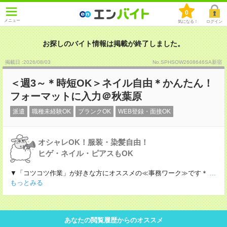
0
メニュー
気になる！
ログイン
お探しのバイト情報は掲載が終了しました。
掲載日 :2026
/
08
/
03
No.SPHSOW2608646SA新宿
＜週3～＊時短OK＞ネイル自由＊かんたん！
フォーマットに入力＠秋葉原
派遣
職種未経験OK
ブランクOK
WEB登録・面接OK
オシャレOK！服装・染髪自由！
ヒゲ・ネイル・ピアスもOK
▼「コツコツ作業」が好きな方にオススメの≪事務ワーク≫です＊
...
もっとみる
あなたの閲覧履歴からのオススメ