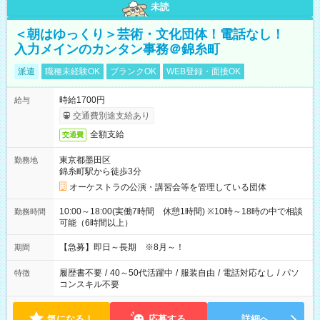
未読
＜朝はゆっくり＞芸術・文化団体！電話なし！
入力メインのカンタン事務＠錦糸町
派遣
職種未経験OK
ブランクOK
WEB登録・面接OK
時給1700円
給与
交通費別途支給あり
全額支給
交通費
東京都墨田区
勤務地
錦糸町駅から徒歩3分
オーケストラの公演・講習会等を管理している団体
10:00～18:00(実働7時間 休憩1時間) ※10時～18時の中で相談
勤務時間
可能（6時間以上）
【急募】即日～長期 ※8月～！
期間
履歴書不要
/
40～50代活躍中
/
服装自由
/
電話対応なし
/
パソ
特徴
コンスキル不要
気になる！
応募する
詳細へ