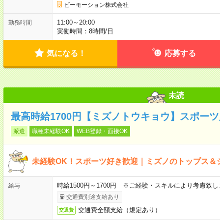
ビーモーション株式会社
11:00～20:00
勤務時間
実働時間：8時間/日
気になる！
応募する
未読
最高時給1700円【ミズノトウキョウ】スポー
派遣
職種未経験OK
WEB登録・面接OK
未経験OK！スポーツ好き歓迎｜ミズノのトップス＆
時給1500円～1700円 ※ご経験・スキルにより考慮致し
給与
交通費別途支給あり
交通費全額支給（規定あり）
交通費