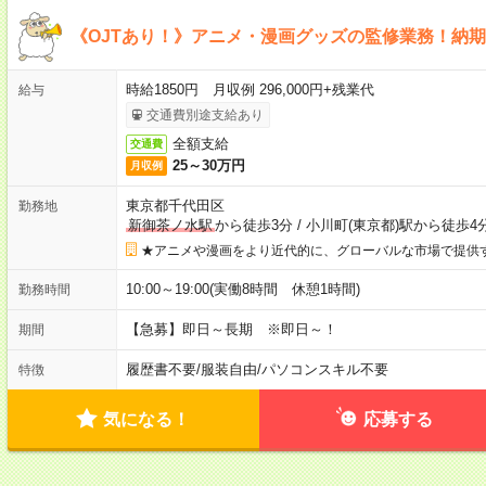
《OJTあり！》アニメ・漫画グッズの監修業務！納
時給1850円 月収例 296,000円+残業代
給与
交通費別途支給あり
全額支給
交通費
25～30万円
月収例
東京都千代田区
勤務地
新御茶ノ水駅
から徒歩3分
/
小川町(東京都)駅から徒歩4
★アニメや漫画をより近代的に、グローバルな市場で提供
10:00～19:00(実働8時間 休憩1時間)
勤務時間
【急募】即日～長期 ※即日～！
期間
履歴書不要
/
服装自由
/
パソコンスキル不要
特徴
気になる！
応募する