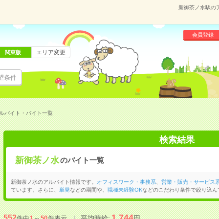
新御茶ノ水駅の
会員登録
エリア変更
関東版
望条件
ルバイト・バイト一覧
検索結果
新御茶ノ水
のバイト一覧
新御茶ノ水のアルバイト情報です。
オフィスワーク・事務系
、
営業・販売・サービス
ています。さらに、
単発
などの期間や、
職種未経験OK
などのこだわり条件で絞り込ん
1,744
552
平均時給:
円
件中
1
～
50
件表示