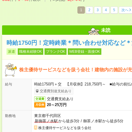
1
2
3
4
5
次へ
未読
時給1750円！定時終業＊問い合わせ対応など
派遣
職種未経験OK
ブランクOK
WEB登録・面接OK
株主優待サービスなどを扱う会社！建物内の施設が
時給1750円＋交 【月収例】218,750円～ ■給与の
給与
交通費別途支給あり
交通費支給あり
交通費
20～25万円
月収例
東京都千代田区
勤務地
新御茶ノ水駅
から徒歩3分
/
御茶ノ水駅から徒歩5分
株主優待サービスなどを扱う会社