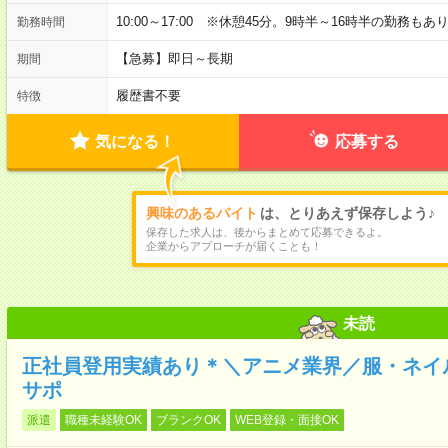
10:00～17:00 ※休憩45分。9時半～16時半の勤務もあ
勤務時間
【急募】即日～長期
期間
履歴書不要
特徴
気になる！
応募する
興味のあるバイト
は、とりあえず保存しよう♪
保存した求人は、後からまとめて応募できるよ。
企業からアプローチが届くことも！
未読
正社員登用実績あり＊＼アニメ業界／服・ネイ
サポ
派遣
職種未経験OK
ブランクOK
WEB登録・面接OK