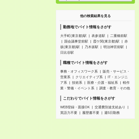
他の検索結果を見る
勤務地でバイト情報をさがす
大手町(東京都)駅
表参道駅
二重橋前駅
国会議事堂前駅
霞ケ関(東京都)駅
赤
坂(東京都)駅
乃木坂駅
明治神宮前駅
日比谷駅
職種でバイト情報をさがす
事務・オフィスワーク系
販売・サービス・
営業系
クリエイティブ系
IT・エンジニ
ア系
技術系
医療・介護・福祉系
軽作
業・警備・イベント系
調査・教育・その他
こだわりでバイト情報をさがす
WEB登録・面接OK
交通費別途支給あり
英語力不要
履歴書不要
週5日勤務