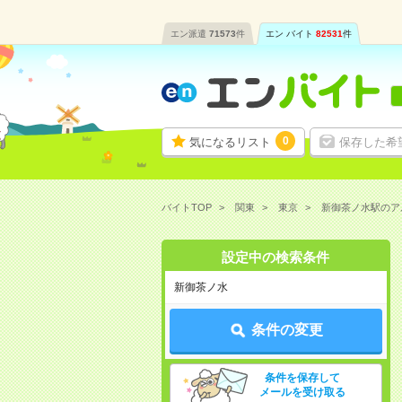
エン派遣
71573
件
エン バイト
82531
件
0
気になるリスト
保存した希
バイトTOP
関東
東京
新御茶ノ水駅のア
設定中の検索条件
新御茶ノ水
条件の変更
条件を保存して
メールを受け取る