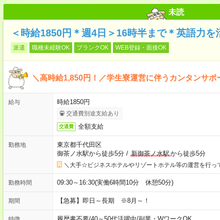
未読
＜時給1850円＊週4日＞16時半まで＊英語力
派遣
職種未経験OK
ブランクOK
WEB登録・面接OK
＼高時給1,850円！／学生寮運営に伴うカンタンサポ
時給1850円
給与
交通費別途支給あり
全額支給
交通費
東京都千代田区
勤務地
御茶ノ水駅から徒歩5分
/
新御茶ノ水駅
から徒歩5分
＼大手☆ビジネスホテルやリゾートホテル等の運営を行っ
09:30～16:30(実働6時間10分 休憩50分)
勤務時間
【急募】即日～長期 ※8月～！
期間
履歴書不要
/
40～50代活躍中
/
副業・WワークOK
特徴