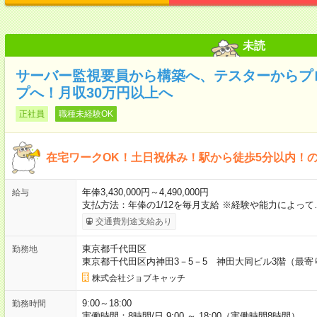
未読
サーバー監視要員から構築へ、テスターからプ
プへ！月収30万円以上へ
正社員
職種未経験OK
在宅ワークOK！土日祝休み！駅から徒歩5分以内！
年俸3,430,000円～4,490,000円
給与
支払方法：年俸の1/12を毎月支給 ※経験や能力によって
交通費別途支給あり
東京都千代田区
勤務地
東京都千代田区内神田3－5－5 神田大同ビル3階（最
株式会社ジョブキャッチ
9:00～18:00
勤務時間
実働時間：8時間/日 9:00 ～ 18:00（実働時間8時間）