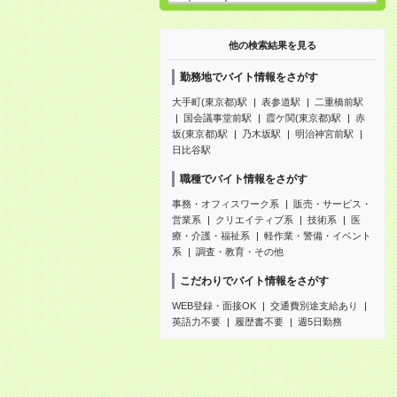
他の検索結果を見る
勤務地でバイト情報をさがす
大手町(東京都)駅
表参道駅
二重橋前駅
国会議事堂前駅
霞ケ関(東京都)駅
赤
坂(東京都)駅
乃木坂駅
明治神宮前駅
日比谷駅
職種でバイト情報をさがす
事務・オフィスワーク系
販売・サービス・
営業系
クリエイティブ系
技術系
医
療・介護・福祉系
軽作業・警備・イベント
系
調査・教育・その他
こだわりでバイト情報をさがす
WEB登録・面接OK
交通費別途支給あり
英語力不要
履歴書不要
週5日勤務