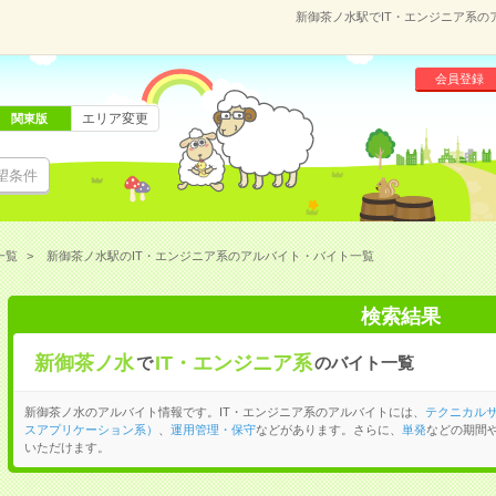
新御茶ノ水駅でIT・エンジニア系
会員登録
エリア変更
関東版
望条件
一覧
新御茶ノ水駅のIT・エンジニア系のアルバイト・バイト一覧
検索結果
新御茶ノ水
IT・エンジニア系
で
のバイト一覧
新御茶ノ水のアルバイト情報です。IT・エンジニア系のアルバイトには、
テクニカル
スアプリケーション系）
、
運用管理・保守
などがあります。さらに、
単発
などの期間
いただけます。