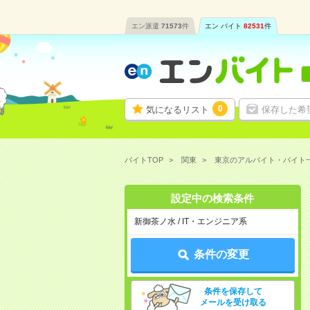
エン派遣
71573
件
エン バイト
82531
件
0
気になるリスト
保存した希
バイトTOP
関東
東京のアルバイト・バイト
設定中の検索条件
新御茶ノ水 / IT・エンジニア系
条件の変更
条件を保存して
メールを受け取る