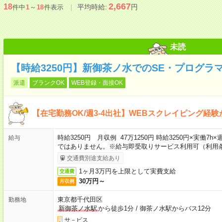
2,667
18
平均時給:
円
件中
1
～
18
件表示
未読
【時給3250円】新御茶ノ水でのSE・プログラ
派遣
ブランクOK
WEB登録・面接OK
【在宅勤務OK/週3-4出社】WEBスクレイピング経
時給3250円 月収例 47万1250円 時給3250円×実働7
給与
ではありません。※給与即受取りサービス利用可（利用
交通費別途支給あり
1ヶ月3万円を上限として実費支給
交通費
30万円～
月収例
東京都千代田区
勤務地
新御茶ノ水駅
から徒歩1分
/
御茶ノ水駅からバス12分
サ－ビス