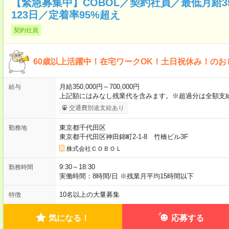
【緊急募集中】COBOL／契約社員／最低月給
123日／定着率95%超え
契約社員
60歳以上活躍中！在宅ワークOK！土日祝休み！のお
月給350,000円～700,000円
給与
上記額にはみなし残業代を含みます。※超過分は全額支
交通費別途支給あり
東京都千代田区
勤務地
東京都千代田区神田錦町2-1-8 竹橋ビル3F
株式会社ＣＯＢＯＬ
9:30～18:30
勤務時間
実働時間：8時間/日 ※残業月平均15時間以下
10名以上の大量募集
特徴
気になる！
応募する