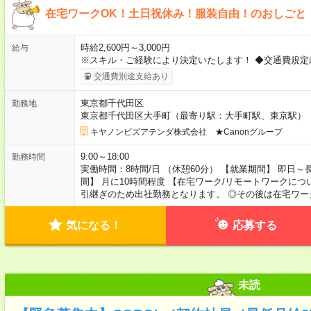
在宅ワークOK！土日祝休み！服装自由！のおしごと
時給2,600円～3,000円
給与
※スキル・ご経験により決定いたします！ ◆交通費規定
交通費別途支給あり
東京都千代田区
勤務地
東京都千代田区大手町（最寄り駅：大手町駅、東京駅）
キヤノンビズアテンダ株式会社 ★Canonグループ
9:00～18:00
勤務時間
実働時間：8時間/日 （休憩60分） 【就業期間】 即日～
間】 月に10時間程度 【在宅ワーク/リモートワークにつ
引継ぎのため出社勤務となります。 ◎その後は在宅ワ
気になる！
応募する
未読