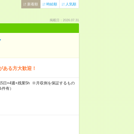
新着順
時給順
人気順
掲載日：2026.07.31
マ
験がある方大歓迎！
h×週5日×4週+残業5h ※月収例を保証するもの
条件有）