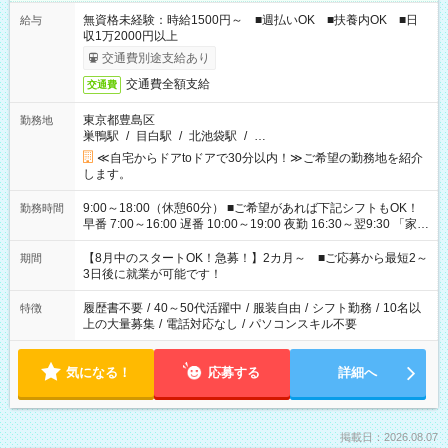
無資格未経験：時給1500円～ ■週払いOK ■扶養内OK ■日
給与
収1万2000円以上
交通費別途支給あり
交通費全額支給
交通費
東京都豊島区
勤務地
巣鴨駅
/
目白駅
/
北池袋駅
/
…
≪自宅からドアtoドアで30分以内！≫ご希望の勤務地を紹介
します。
9:00～18:00（休憩60分） ■ご希望があれば下記シフトもOK！
勤務時間
早番 7:00～16:00 遅番 10:00～19:00 夜勤 16:30～翌9:30 「家族
と休みを合わせたい」 「余裕を持って夕飯の準備がしたい」
「できれば残業はしたくない」 など、ご希望を教えてください
【8月中のスタートOK！急募！】2カ月～ ■ご応募から最短2～
期間
ね。 ※Wワーク希望の方へ 今ご覧のお仕事で希望する勤務時間
3日後に就業が可能です！
と、もう1つのお仕事の勤務時間。 合計で週40時間を超える場
合は応募できません。
履歴書不要
/
40～50代活躍中
/
服装自由
/
シフト勤務
/
10名以
特徴
上の大量募集
/
電話対応なし
/
パソコンスキル不要
気になる！
応募する
詳細へ
掲載日：2026.08.07