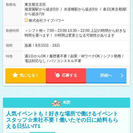
東京都文京区
勤務地
後楽園駅から徒歩5分
/
水道橋駅から徒歩5分
/
春日(東京都)駅
から徒歩7分
株式会社ライブパワー
＜シフト例＞ 7:00～23:00 13:30～22:00 上記の時間から好きな
勤務時間
時間を選べます！ ※時間は変更となる可能性があります
急募！8月15日・16日
期間
週1日からOK
/
履歴書不要
/
副業・WワークOK
/
シフト勤務
/
特徴
電話対応なし
/
パソコンスキル不要
気になる！
応募する
詳細へ
未読
人気イベントも！好きな場所で働けるイベント
スタッフ☆来社不要！働いたその日に給料もら
える日払い/T1