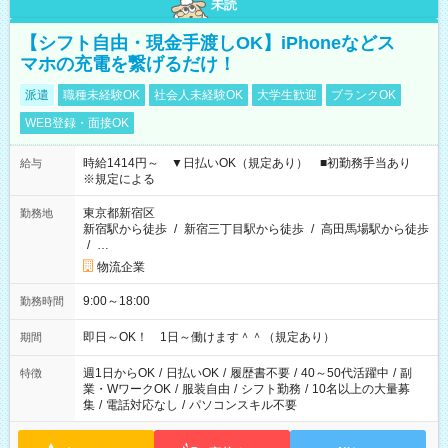
未読
【シフト自由・現金手渡しOK】iPhoneなどス
マホの充電を繋げるだけ！
派遣
職種未経験OK
社会人未経験OK
大学生歓迎
ブランクOK
WEB登録・面接OK
時給1414円～ ▼日払いOK（規定あり） ■初勤務手当あり
給与
※規定による
東京都新宿区
勤務地
新宿駅から徒歩
/
新宿三丁目駅から徒歩
/
高田馬場駅から徒歩
/
…
物流企業
9:00～18:00
勤務時間
即日～OK！ 1日～働けます＾＾（規定あり）
期間
週1日からOK
/
日払いOK
/
履歴書不要
/
40～50代活躍中
/
副
特徴
業・WワークOK
/
服装自由
/
シフト勤務
/
10名以上の大量募
集
/
電話対応なし
/
パソコンスキル不要