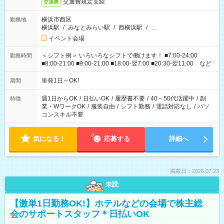
交通費規定支給
交通費
横浜市西区
勤務地
横浜駅
/
みなとみらい駅
/
西横浜駅
/
…
イベント会場
＜シフト例＞ いろいろなシフトで働けます！ ■7:00-24:00
勤務時間
■8:00-21:00 ■9:00-21:00 ■18:00-翌7:00 ■20:30-翌11:00 など
単発1日～OK!
期間
週1日からOK
/
日払いOK
/
履歴書不要
/
40～50代活躍中
/
副
特徴
業・WワークOK
/
服装自由
/
シフト勤務
/
電話対応なし
/
パソ
コンスキル不要
気になる！
応募する
詳細へ
掲載日：2026.07.23
未読
【激単1日勤務OK!】ホテルなどの会場で株主総
会のサポートスタッフ＊日払いOK