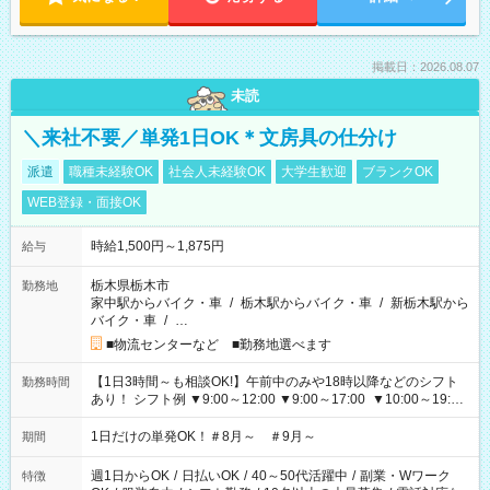
掲載日：2026.08.07
未読
＼来社不要／単発1日OK＊文房具の仕分け
派遣
職種未経験OK
社会人未経験OK
大学生歓迎
ブランクOK
WEB登録・面接OK
時給1,500円～1,875円
給与
栃木県栃木市
勤務地
家中駅からバイク・車
/
栃木駅からバイク・車
/
新栃木駅から
バイク・車
/
…
■物流センターなど ■勤務地選べます
【1日3時間～も相談OK!】午前中のみや18時以降などのシフト
勤務時間
あり！ シフト例 ▼9:00～12:00 ▼9:00～17:00 ▼10:00～19:00
▼18:00～21:00
1日だけの単発OK！＃8月～ ＃9月～
期間
週1日からOK
/
日払いOK
/
40～50代活躍中
/
副業・Wワーク
特徴