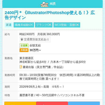
未読
2400円＊《illustrator/Photoshop使える！》広
告デザイン
派遣
職種未経験OK
ブランクOK
WEB登録・面接OK
時給2400円 月収例 360,000円
給与
交通費別途支給あり
全額支給
交通費
30万円～
月収例
東京都港区
勤務地
神谷町駅から徒歩4分
/
六本木一丁目駅から徒歩6分
書籍出版（英文専門書，学会誌）
09:30～18:00(実働7時間30分 休憩1時間) ※週20時間以上の勤
勤務時間
務で就業時間と日数 選べます！
2026年09月上旬～長期 ※9月～！
期間
履歴書不要
/
40～50代活躍中
/
パソコンスキル不要
特徴