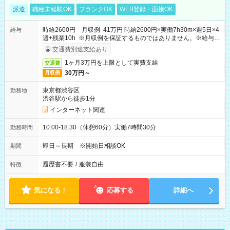
派遣
職種未経験OK
ブランクOK
WEB登録・面接OK
時給2600円 月収例 41万円 時給2600円×実働7h30m×週5日×4
給与
週+残業10h ※月収例を保証するものではありません。※給与即
受取りサービス利用可（利用条件有）
交通費別途支給あり
1ヶ月3万円を上限として実費支給
交通費
30万円～
月収例
東京都渋谷区
勤務地
渋谷駅から徒歩1分
インターネット関連
10:00-18:30（休憩60分）実働7時間30分
勤務時間
即日～長期 ※開始日相談OK
期間
履歴書不要
/
服装自由
特徴
気になる！
応募する
詳細へ