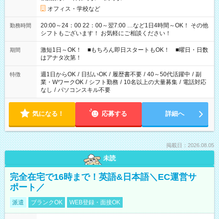
オフィス・学校など
20:00～24：00 22：00～翌7:00 …など1日4時間～OK！ その他
勤務時間
シフトもございます！ お気軽にご相談ください！
激短1日～OK！ ■もちろん即日スタートもOK！ ■曜日・日数
期間
はアナタ次第！
週1日からOK
/
日払いOK
/
履歴書不要
/
40～50代活躍中
/
副
特徴
業・WワークOK
/
シフト勤務
/
10名以上の大量募集
/
電話対応
なし
/
パソコンスキル不要
気になる！
応募する
詳細へ
掲載日：2026.08.05
未読
完全在宅で16時まで！英語&日本語＼EC運営サ
ポート／
派遣
ブランクOK
WEB登録・面接OK