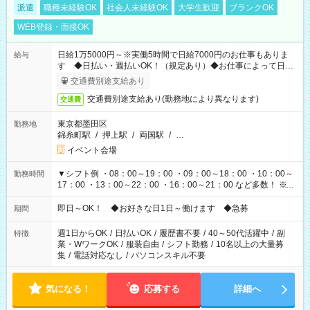
派遣
職種未経験OK
社会人未経験OK
大学生歓迎
ブランクOK
WEB登録・面接OK
日給1万5000円～※実働5時間で日給7000円のお仕事もありま
給与
す ◆日払い・週払いOK！（規定あり）◆お仕事によって日給
も異なります
交通費別途支給あり
交通費別途支給あり(勤務地により異なります)
交通費
東京都墨田区
勤務地
錦糸町駅
/
押上駅
/
両国駅
/
…
イベント会場
▼シフト例 ・08：00～19：00 ・09：00～18：00 ・10：00～
勤務時間
17：00 ・13：00～22：00 ・16：00～21：00 など多数！ ※お
仕事により勤務時間が異なります
即日～OK！ ◆お好きな日1日～働けます ◆急募
期間
週1日からOK
/
日払いOK
/
履歴書不要
/
40～50代活躍中
/
副
特徴
業・WワークOK
/
服装自由
/
シフト勤務
/
10名以上の大量募
集
/
電話対応なし
/
パソコンスキル不要
気になる！
応募する
詳細へ