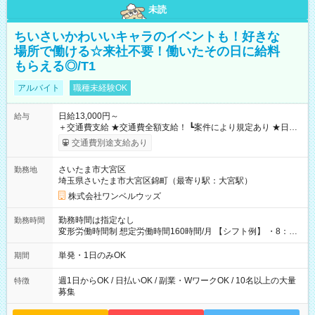
未読
ちいさいかわいいキャラのイベントも！好きな
場所で働ける☆来社不要！働いたその日に給料
もらえる◎/T1
アルバイト
職種未経験OK
日給13,000円～
給与
＋交通費支給 ★交通費全額支給！ ┗案件により規定あり ★日払
いOK！（規定あり） ┗働いたその日に現金GET♪ お仕事後はコ
交通費別途支給あり
ンビニATMから 日払い分を引き落とせます！ 【試用期間】試
用期間なし
さいたま市大宮区
勤務地
埼玉県さいたま市大宮区錦町（最寄り駅：大宮駅）
株式会社ワンベルウッズ
勤務時間は指定なし
勤務時間
変形労働時間制 想定労働時間160時間/月 【シフト例】 ・8：00
～21：00
単発・1日のみOK
期間
週1日からOK / 日払いOK / 副業・WワークOK / 10名以上の大量
特徴
募集