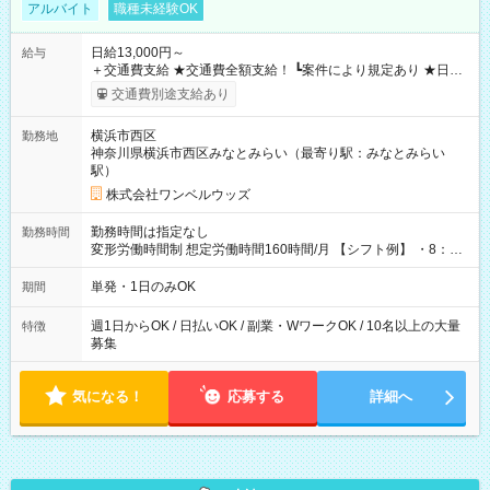
アルバイト
職種未経験OK
日給13,000円～
給与
＋交通費支給 ★交通費全額支給！ ┗案件により規定あり ★日払
いOK！（規定あり） ┗働いたその日に現金GET♪ お仕事後はコ
交通費別途支給あり
ンビニATMから 日払い分を引き落とせます！ 【試用期間】試
用期間なし
横浜市西区
勤務地
神奈川県横浜市西区みなとみらい（最寄り駅：みなとみらい
駅）
株式会社ワンベルウッズ
勤務時間は指定なし
勤務時間
変形労働時間制 想定労働時間160時間/月 【シフト例】 ・8：00
～21：00
単発・1日のみOK
期間
週1日からOK / 日払いOK / 副業・WワークOK / 10名以上の大量
特徴
募集
気になる！
応募する
詳細へ