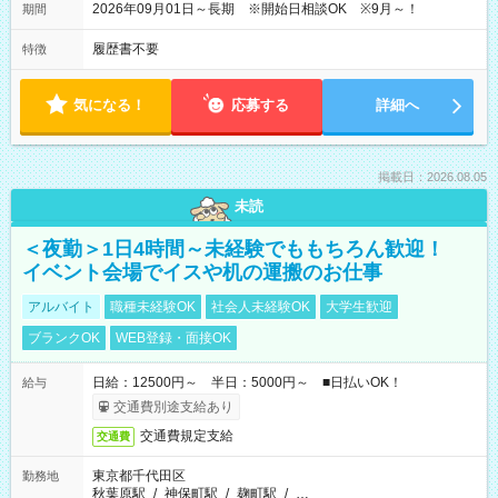
2026年09月01日～長期 ※開始日相談OK ※9月～！
期間
履歴書不要
特徴
気になる！
応募する
詳細へ
掲載日：2026.08.05
未読
＜夜勤＞1日4時間～未経験でももちろん歓迎！
イベント会場でイスや机の運搬のお仕事
アルバイト
職種未経験OK
社会人未経験OK
大学生歓迎
ブランクOK
WEB登録・面接OK
日給：12500円～ 半日：5000円～ ■日払いOK！
給与
交通費別途支給あり
交通費規定支給
交通費
東京都千代田区
勤務地
秋葉原駅
/
神保町駅
/
麹町駅
/
…