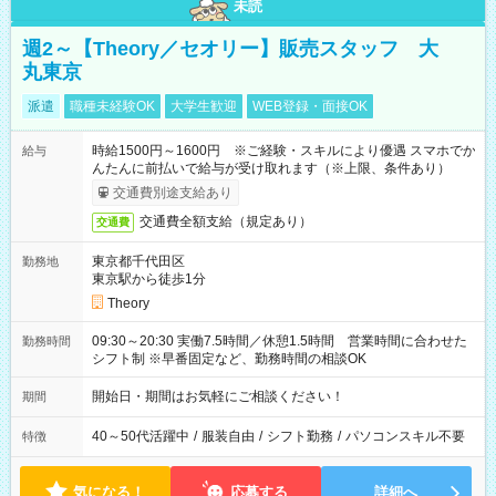
未読
週2～【Theory／セオリー】販売スタッフ 大
丸東京
派遣
職種未経験OK
大学生歓迎
WEB登録・面接OK
時給1500円～1600円 ※ご経験・スキルにより優遇 スマホでか
給与
んたんに前払いで給与が受け取れます（※上限、条件あり）
交通費別途支給あり
交通費全額支給（規定あり）
交通費
東京都千代田区
勤務地
東京駅から徒歩1分
Theory
09:30～20:30 実働7.5時間／休憩1.5時間 営業時間に合わせた
勤務時間
シフト制 ※早番固定など、勤務時間の相談OK
開始日・期間はお気軽にご相談ください！
期間
40～50代活躍中
/
服装自由
/
シフト勤務
/
パソコンスキル不要
特徴
気になる！
応募する
詳細へ