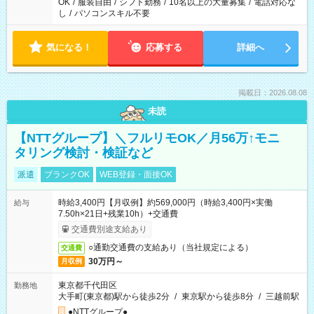
OK
/
服装自由
/
シフト勤務
/
10名以上の大量募集
/
電話対応な
し
/
パソコンスキル不要
気になる！
応募する
詳細へ
掲載日：2026.08.08
未読
【NTTグループ】＼フルリモOK／月56万↑モニ
タリング検討・検証など
派遣
ブランクOK
WEB登録・面接OK
時給3,400円【月収例】約569,000円（時給3,400円×実働
給与
7.50h×21日+残業10h）+交通費
交通費別途支給あり
○通勤交通費の支給あり（当社規定による）
交通費
30万円～
月収例
東京都千代田区
勤務地
大手町(東京都)駅から徒歩2分
/
東京駅から徒歩8分
/
三越前駅
●NTTグループ●