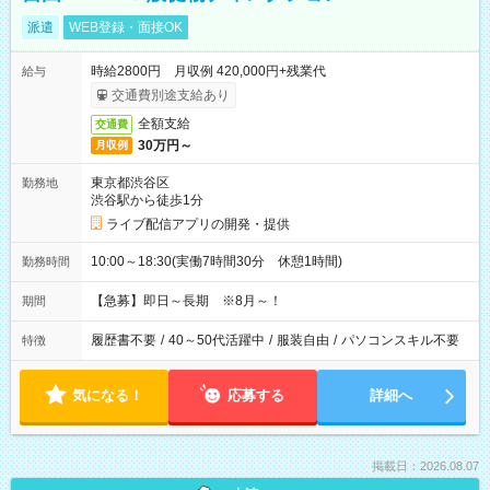
派遣
WEB登録・面接OK
時給2800円 月収例 420,000円+残業代
給与
交通費別途支給あり
全額支給
交通費
30万円～
月収例
東京都渋谷区
勤務地
渋谷駅から徒歩1分
ライブ配信アプリの開発・提供
10:00～18:30(実働7時間30分 休憩1時間)
勤務時間
【急募】即日～長期 ※8月～！
期間
履歴書不要
/
40～50代活躍中
/
服装自由
/
パソコンスキル不要
特徴
気になる！
応募する
詳細へ
掲載日：2026.08.07