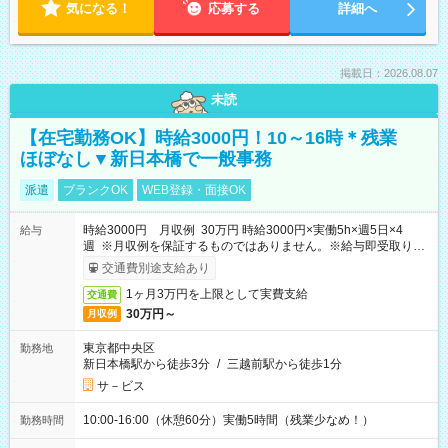
気になる！
応募する
詳細へ
掲載日：2026.08.07
未読
【在宅勤務OK】時給3000円！10～16時＊残業
ほぼなし▼新日本橋で一般事務
派遣
ブランクOK
WEB登録・面接OK
時給3000円 月収例 30万円 時給3000円×実働5h×週5日×4
給与
週 ※月収例を保証するものではありません。※給与即受取りサ
ービス利用可（利用条件有）
交通費別途支給あり
1ヶ月3万円を上限として実費支給
交通費
30万円～
月収例
東京都中央区
勤務地
新日本橋駅から徒歩3分
/
三越前駅から徒歩1分
サ－ビス
10:00-16:00（休憩60分）実働5時間（残業少なめ！）
勤務時間