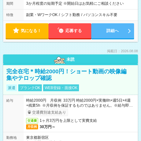
3か月程度の短期予定 ※開始日はお気軽にご相談ください
期間
副業・WワークOK
/
シフト勤務
/
パソコンスキル不要
特徴
気になる！
応募する
詳細へ
掲載日：2026.08.08
未読
完全在宅＊時給2000円！ショート動画の映像編
集やテロップ確認
派遣
ブランクOK
WEB登録・面接OK
時給2000円 月収例 33万円 時給2000円×実働8h×週5日×4週
給与
+残業5h ※月収例を保証するものではありません。※給与即受
取りサービス利用可（利用条件有）
交通費別途支給あり
1ヶ月3万円を上限として実費支給
交通費
30万円～
月収例
東京都新宿区
勤務地