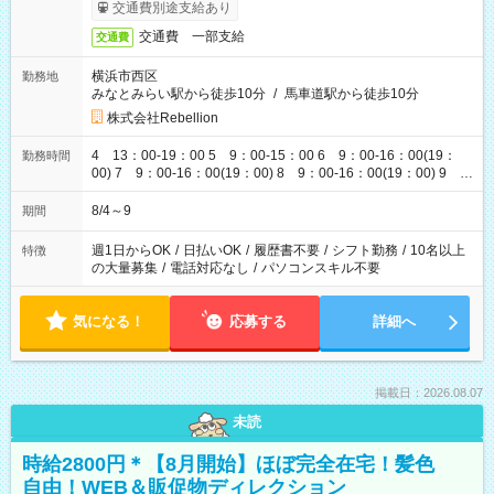
交通費別途支給あり
交通費 一部支給
交通費
横浜市西区
勤務地
みなとみらい駅から徒歩10分
/
馬車道駅から徒歩10分
株式会社Rebellion
4 13：00-19：00 5 9：00-15：00 6 9：00-16：00(19：
勤務時間
00) 7 9：00-16：00(19：00) 8 9：00-16：00(19：00) 9
9：00-16：00(19：00)
8/4～9
期間
週1日からOK
/
日払いOK
/
履歴書不要
/
シフト勤務
/
10名以上
特徴
の大量募集
/
電話対応なし
/
パソコンスキル不要
気になる！
応募する
詳細へ
掲載日：2026.08.07
未読
時給2800円＊【8月開始】ほぼ完全在宅！髪色
自由！WEB＆販促物ディレクション