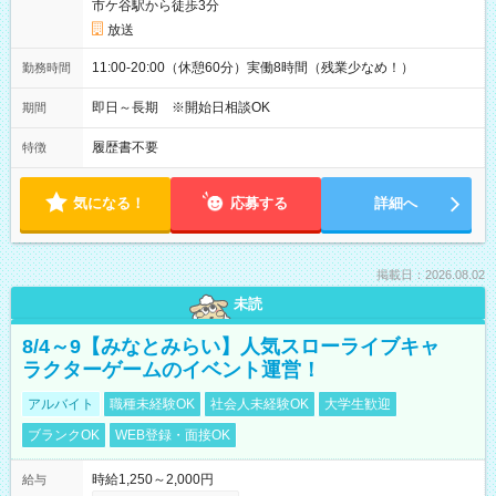
市ケ谷駅から徒歩3分
放送
11:00-20:00（休憩60分）実働8時間（残業少なめ！）
勤務時間
即日～長期 ※開始日相談OK
期間
履歴書不要
特徴
気になる！
応募する
詳細へ
掲載日：2026.08.02
未読
8/4～9【みなとみらい】人気スローライブキャ
ラクターゲームのイベント運営！
アルバイト
職種未経験OK
社会人未経験OK
大学生歓迎
ブランクOK
WEB登録・面接OK
時給1,250～2,000円
給与