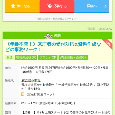
気になる！
応募する
詳細へ
掲載元企業名
株式会社ニッソーネット
掲載日：2026.08.07
未読
NEW
《年齢不問！》来庁者の受付対応&資料作成な
どの事務ワーク！
派遣
職種未経験OK
ブランクOK
WEB登録・面接OK
時給1600円 月収例:26万円(時給1600円×7時間30分×20日+残業
給与
10時間) ※日収1万円～
東京都小平市
勤務地
青梅街道駅から徒歩5分
/
一橋学園駅から徒歩15分
/
新小平駅
から徒歩15分
《官公庁関連ワーク》
8:30～17:00(実働7時間30分/休憩60分)
勤務時間
【急募！】※9月上旬スタート予定で長期のお仕事(スタート日の
期間