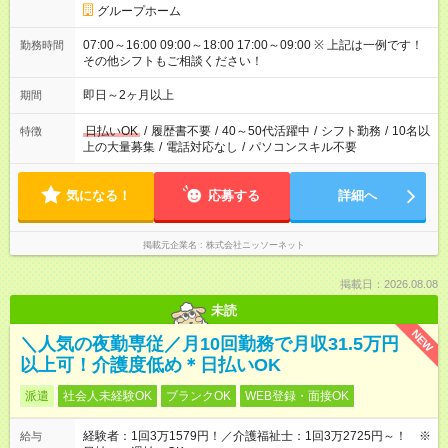
グループホーム
07:00～16:00 09:00～18:00 17:00～09:00 ※ 上記は一例です！
勤務時間
その他シフトもご相談ください！
即日～2ヶ月以上
期間
日払いOK
/
履歴書不要
/
40～50代活躍中
/
シフト勤務
/
10名以
特徴
上の大量募集
/
電話対応なし
/
パソコンスキル不要
気になる！
応募する
詳細へ
掲載元企業名
株式会社ニッソーネット
掲載日：2026.08.08
未読
NEW
＼人気の夜勤専従／月10回勤務で月収31.5万円
以上可！介護度低め＊日払いOK
派遣
社会人未経験OK
ブランクOK
WEB登録・面接OK
経験者：1回3万1579円！／介護福祉士：1回3万2725円～！ ※
給与