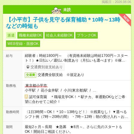
掲載日：2026.08.06
未読
NEW
【小平市】子供を見守る保育補助＊10時～13時
などの時短も
派遣
職種未経験OK
社会人未経験OK
ブランクOK
WEB登録・面接OK
経験者：時給1800円～ （有資格未経験は時給1700円～スター
給与
ト！）★日払い／週払い制度あり（月払いも選べます）※稼働開
始時は手続き完了次第のお支払いとなります★フルタイムできる
交通費別途支給あり
方は100円アップ！
交通費全額支給 ※規定あり
交通費
東京都小平市
勤務地
小平駅
/
花小金井駅
/
小川(東京都)駅
/
…
認可保育園 ＊職場見学OK！＊駅チカ、車通勤OKなどご希
望に合わせてご紹介！
〈1日3時間～OK！＊10～13時など！〉 ※残業なし！ ▼選べる
勤務時間
シフト例（7時～20時の間） ・7時～12時：朝の受け入れ～お昼
の準備 ・10時～13時：園児の見守り～お昼の補助 ・9時～16
時：帰りの会まで！子供の成長を見守る ・15時～20時：夜のお
最短2ヶ月～長期 ★急募 ★8月～、さらに先のスタートも
期間
迎えサポート
OK！開始日ご相談ください。