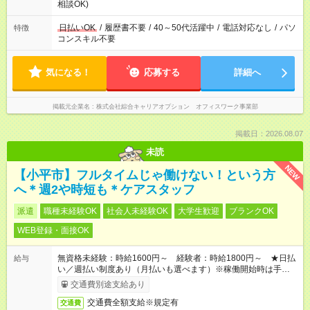
相談OK)
日払いOK
/
履歴書不要
/
40～50代活躍中
/
電話対応なし
/
パソ
特徴
コンスキル不要
気になる！
応募する
詳細へ
掲載元企業名
株式会社綜合キャリアオプション オフィスワーク事業部
掲載日：2026.08.07
未読
NEW
【小平市】フルタイムじゃ働けない！という方
へ＊週2や時短も＊ケアスタッフ
派遣
職種未経験OK
社会人未経験OK
大学生歓迎
ブランクOK
WEB登録・面接OK
無資格未経験：時給1600円～ 経験者：時給1800円～ ★日払
給与
い／週払い制度あり（月払いも選べます）※稼働開始時は手続き
完了次第のお支払いとなります。
交通費別途支給あり
交通費全額支給※規定有
交通費