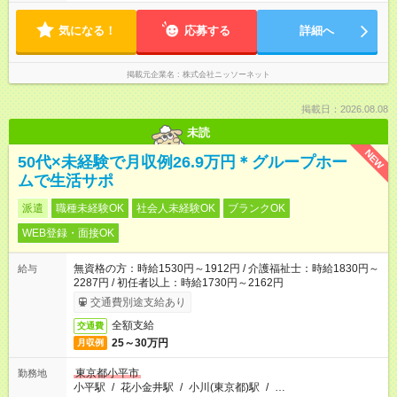
気になる！
応募する
詳細へ
掲載元企業名
株式会社ニッソーネット
掲載日：2026.08.08
未読
NEW
50代×未経験で月収例26.9万円＊グループホー
ムで生活サポ
派遣
職種未経験OK
社会人未経験OK
ブランクOK
WEB登録・面接OK
無資格の方：時給1530円～1912円 / 介護福祉士：時給1830円～
給与
2287円 / 初任者以上：時給1730円～2162円
交通費別途支給あり
全額支給
交通費
25～30万円
月収例
東京都小平市
勤務地
小平駅
/
花小金井駅
/
小川(東京都)駅
/
…