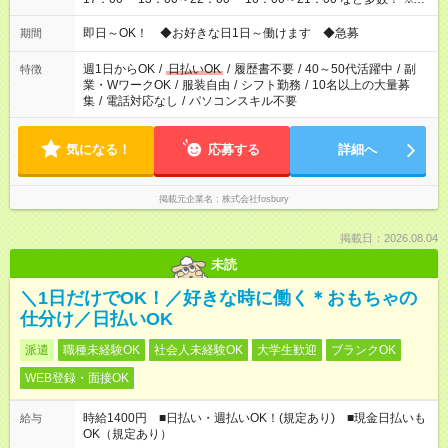
仕事により勤務時間が異なります
即日～OK！ ◆お好きな日1日～働けます ◆急募
期間
週1日からOK
/
日払いOK
/
履歴書不要
/
40～50代活躍中
/
副
特徴
業・WワークOK
/
服装自由
/
シフト勤務
/
10名以上の大量募
集
/
電話対応なし
/
パソコンスキル不要
気になる！
応募する
詳細へ
掲載元企業名
株式会社fosbury
掲載日：2026.08.04
未読
＼1日だけでOK！／好きな時に働く＊おもちゃの
仕分け／日払いOK
派遣
職種未経験OK
社会人未経験OK
大学生歓迎
ブランクOK
WEB登録・面接OK
時給1400円 ■日払い・週払いOK！(規定あり) ■現金日払いも
給与
OK（規定あり）