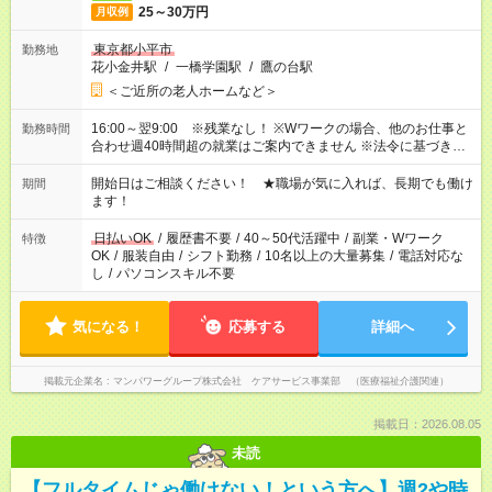
25～30万円
月収例
東京都小平市
勤務地
花小金井駅
/
一橋学園駅
/
鷹の台駅
＜ご近所の老人ホームなど＞
16:00～翌9:00 ※残業なし！ ※Wワークの場合、他のお仕事と
勤務時間
合わせ週40時間超の就業はご案内できません ※法令に基づき、
週20時間以上勤務は社会保険への加入対象となります ※労働者
派遣法（日雇い派遣の原則禁止）により、短時間・短期間の就
開始日はご相談ください！ ★職場が気に入れば、長期でも働け
期間
業はご案内が難しい場合があります
ます！
日払いOK
/
履歴書不要
/
40～50代活躍中
/
副業・Wワーク
特徴
OK
/
服装自由
/
シフト勤務
/
10名以上の大量募集
/
電話対応な
し
/
パソコンスキル不要
気になる！
応募する
詳細へ
掲載元企業名
マンパワーグループ株式会社 ケアサービス事業部 （医療福祉介護関連）
掲載日：2026.08.05
未読
【フルタイムじゃ働けない！という方へ】週2や時