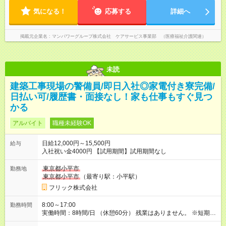
気になる！
応募する
詳細へ
掲載元企業名
マンパワーグループ株式会社 ケアサービス事業部 （医療福祉介護関連）
未読
建築工事現場の警備員/即日入社◎家電付き寮完備/
日払い可/履歴書・面接なし！家も仕事もすぐ見つ
かる
アルバイト
職種未経験OK
日給12,000円～15,500円
給与
入社祝い金4000円 【試用期間】試用期間なし
東京都小平市
勤務地
東京都小平市
（最寄り駅：小平駅）
フリック株式会社
8:00～17:00
勤務時間
実働時間：8時間/日 （休憩60分） 残業はありません。 ※短期の
募集は行っておりません。予めご了承くださいませ。