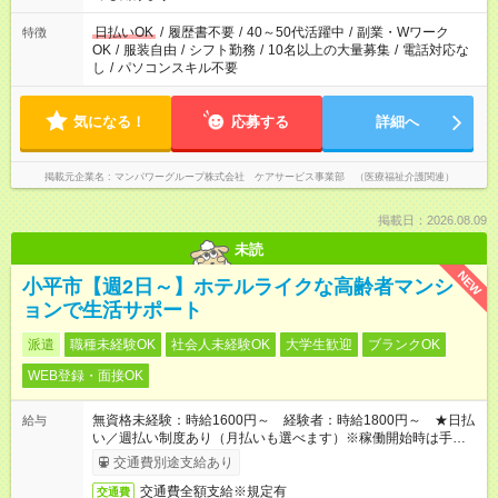
短時間・短期間の就業はご案内が難しい場合があります
日払いOK
/
履歴書不要
/
40～50代活躍中
/
副業・Wワーク
特徴
OK
/
服装自由
/
シフト勤務
/
10名以上の大量募集
/
電話対応な
し
/
パソコンスキル不要
気になる！
応募する
詳細へ
掲載元企業名
マンパワーグループ株式会社 ケアサービス事業部 （医療福祉介護関連）
掲載日：2026.08.09
未読
NEW
小平市【週2日～】ホテルライクな高齢者マンシ
ョンで生活サポート
派遣
職種未経験OK
社会人未経験OK
大学生歓迎
ブランクOK
WEB登録・面接OK
無資格未経験：時給1600円～ 経験者：時給1800円～ ★日払
給与
い／週払い制度あり（月払いも選べます）※稼働開始時は手続き
完了次第のお支払いとなります。
交通費別途支給あり
交通費全額支給※規定有
交通費