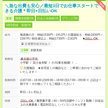
NEW
＼急な出費も安心／最短3日でお仕事スタートで
きる介護＊即日×日払いOK
派遣
職種未経験OK
社会人未経験OK
ブランクOK
WEB登録・面接OK
無資格の方：時給1530円～1912円 / 介護福祉士：時給1830円～
給与
2287円 / 初任者以上：時給1730円～2162円 ■
日払いOK
■
日収例：1万2240円（時給1530円×8h）
交通費別途支給あり
全額支給
交通費
東京都小平市
勤務地
小平駅
/
花小金井駅
/
小川(東京都)駅
/
…
介護施設 ★自宅近くの施設など、ご希望に合わせてご紹介
いたします！
(1)07:00～16:00 (2)09:00～18:00 (3)17:00～09:00 ※ 上記は一
勤務時間
例です！その他シフトもご相談ください！
即日～2ヶ月以上
期間
日払いOK
/
履歴書不要
/
40～50代活躍中
/
シフト勤務
/
10名以
特徴
上の大量募集
/
電話対応なし
/
パソコンスキル不要