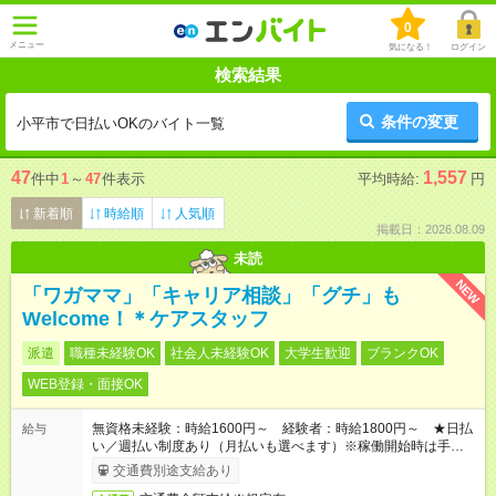
0
メニュー
気になる！
ログイン
検索結果
条件の変更
小平市で日払いOKのバイト一覧
47
1,557
件中
1
～
47
件表示
平均時給:
円
新着順
時給順
人気順
掲載日：2026.08.09
未読
NEW
「ワガママ」「キャリア相談」「グチ」も
Welcome！＊ケアスタッフ
派遣
職種未経験OK
社会人未経験OK
大学生歓迎
ブランクOK
WEB登録・面接OK
無資格未経験：時給1600円～ 経験者：時給1800円～ ★日払
給与
い／週払い制度あり（月払いも選べます）※稼働開始時は手続き
完了次第のお支払いとなります。
交通費別途支給あり