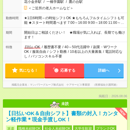
花小金井駅
/
一橋学園駅
/
鷹の台駅
＜ご近所の老人ホームなど＞
★1日6時間～の時短シフトOK ★もちろんフルタイムシフトも可
勤務時間
能 ★スタート時間選べます 7:00～16:00 9:00～18:00 11:00～
20:00 など 残業なし！ ※Wワークの場合、他のお仕事と合わせ
週40時間超の就業はご案内できません ※法令に基づき、週20時
開始日はご相談ください！ ★職場が気に入れば、長期でも働け
期間
間以上勤務は社会保険への加入対象となります ※労働者派遣法
ます！
（日雇い派遣の原則禁止）により、短時間・短期間の就業はご
案内が難しい場合があります
日払いOK
/
履歴書不要
/
40～50代活躍中
/
副業・Wワーク
特徴
OK
/
服装自由
/
シフト勤務
/
10名以上の大量募集
/
電話対応な
し
/
パソコンスキル不要
気になる！
応募する
詳細へ
掲載元企業名
マンパワーグループ株式会社 ケアサービス事業部 （医療福祉介護関連）
掲載日：2026.08.06
未読
NEW
【日払いOK＆自由シフト】書類の封入！カンタ
ン軽作業＊現金手渡しOK！
派遣
職種未経験OK
社会人未経験OK
大学生歓迎
ブランクOK