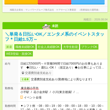
掲載元企業名
マンパワーグループ株式会社 ケアサービス事業部 （医療福祉介護関連）
掲載日：2026.08.04
未読
＼単発＆日払いOK／エンタメ系のイベントスタッ
フ＊日給1.5万～
派遣
職種未経験OK
社会人未経験OK
大学生歓迎
ブランクOK
WEB登録・面接OK
日給1万5000円～※実働5時間で日給7000円のお仕事もありま
給与
す ◆日払い・週払いOK！（規定あり）◆お仕事によって日給も
異なります
交通費別途支給あり
交通費別途支給あり(勤務地により異なります)
交通費
東京都小平市
勤務地
小平駅
/
花小金井駅
/
小川(東京都)駅
/
…
イベント会場
▼シフト例 ・08：00～19：00 ・09：00～18：00 ・10：00～
勤務時間
17：00 ・13：00～22：00 ・16：00～21：00 など多数！ ※お