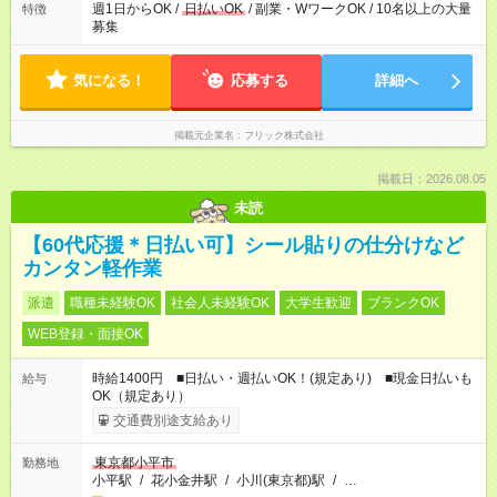
週1日からOK /
日払いOK
/ 副業・WワークOK / 10名以上の大量
特徴
募集
気になる！
応募する
詳細へ
掲載元企業名
フリック株式会社
掲載日：2026.08.05
未読
【60代応援＊日払い可】シール貼りの仕分けなど
カンタン軽作業
派遣
職種未経験OK
社会人未経験OK
大学生歓迎
ブランクOK
WEB登録・面接OK
時給1400円 ■日払い・週払いOK！(規定あり) ■現金日払いも
給与
OK（規定あり）
交通費別途支給あり
東京都小平市
勤務地
小平駅
/
花小金井駅
/
小川(東京都)駅
/
…