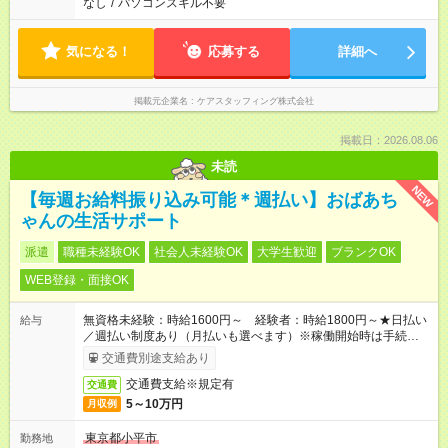
なし
/
パソコンスキル不要
気になる！
応募する
詳細へ
掲載元企業名
ケアスタッフィング株式会社
掲載日：2026.08.06
未読
NEW
【毎週お給料振り込み可能＊週払い】おばあち
ゃんの生活サポート
派遣
職種未経験OK
社会人未経験OK
大学生歓迎
ブランクOK
WEB登録・面接OK
無資格未経験：時給1600円～ 経験者：時給1800円～★日払い
給与
／週払い制度あり（月払いも選べます）※稼働開始時は手続き完
了次第のお支払いとなります。
交通費別途支給あり
交通費支給※規定有
交通費
5～10万円
月収例
東京都小平市
勤務地