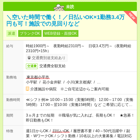
未読
NEW
＼空いた時間で働く！／日払いOK×1勤務3.4万
円も可！施設での見回りなど
派遣
ブランクOK
WEB登録・面接OK
時給1900円～ 夜勤時給2310円～ 日収3.4万円～（夜勤時給
給与
2310円×15h）
交通費別途支給あり
交通費全額支給
交通費
東京都小平市
勤務地
小平駅
/
花小金井駅
/
小川(東京都)駅
/
…
介護施設や病院 ※ご自宅近辺からご案内可能
≪シフト例≫ 10:00～15:00（実働5時間） 12:00～17:00（実働
勤務時間
5時間） 17:00～翌10:00（実働15時間）など ご希望に応じて、
働く時間は調整できます！ お気軽に担当へ相談ください！
3ヵ月までの短期 ※職場が気に入れば、長期もOK！ ★急募！
期間
即日勤務もOK！
週1日からOK
/
日払いOK
/
履歴書不要
/
40～50代活躍中
/
副
特徴
業・WワークOK
/
シフト勤務
/
10名以上の大量募集
/
電話対応