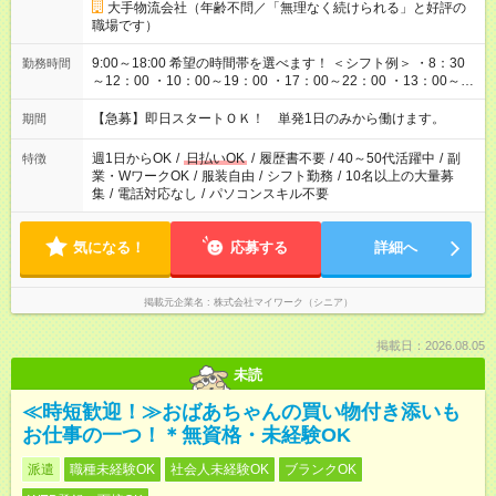
大手物流会社（年齢不問／「無理なく続けられる」と好評の
職場です）
9:00～18:00 希望の時間帯を選べます！ ＜シフト例＞ ・8：30
勤務時間
～12：00 ・10：00～19：00 ・17：00～22：00 ・13：00～
22：00 ・22：00～翌6：00 など
【急募】即日スタートＯＫ！ 単発1日のみから働けます。
期間
週1日からOK
/
日払いOK
/
履歴書不要
/
40～50代活躍中
/
副
特徴
業・WワークOK
/
服装自由
/
シフト勤務
/
10名以上の大量募
集
/
電話対応なし
/
パソコンスキル不要
気になる！
応募する
詳細へ
掲載元企業名
株式会社マイワーク（シニア）
掲載日：2026.08.05
未読
≪時短歓迎！≫おばあちゃんの買い物付き添いも
お仕事の一つ！＊無資格・未経験OK
派遣
職種未経験OK
社会人未経験OK
ブランクOK