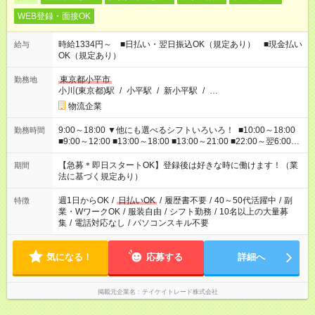
WEB登録・面接OK
時給1334円～ ■日払い・翌日振込OK（規定あり） ■現金払い
給与
OK（規定あり）
東京都小平市
勤務地
小川(東京都)駅
/
小平駅
/
新小平駅
/
…
物流企業
9:00～18:00 ▼他にも選べるシフトいろいろ！ ■10:00～18:00
勤務時間
■9:00～12:00 ■13:00～18:00 ■13:00～21:00 ■22:00～翌6:00
など あなたの希望を教えてください！
【急募＊即日スタートOK】登録後は好きな時に働けます！（業
期間
法に基づく規定あり）
週1日からOK
/
日払いOK
/
履歴書不要
/
40～50代活躍中
/
副
特徴
業・WワークOK
/
服装自由
/
シフト勤務
/
10名以上の大量募
集
/
電話対応なし
/
パソコンスキル不要
気になる！
応募する
詳細へ
掲載元企業名
テイケイトレード株式会社