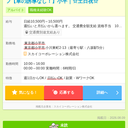
フ【車の誘導なし！】小平｜☆土日祝☆
アルバイト
職種未経験OK
日給10,500円～10,500円
給与
週払いと月払いから選べます。 交通費全額支給 資格手当 1000
円/日 交通誘導2級保持者は、指定現場の配置日以外でも資格手
交通費別途支給あり
当が別途1000円つきます！ 月22日勤務以上で割増手当あり
【試用期間】試用期間あり 試用期間の長さ：2ヶ月 雇用形態、
東京都小平市
勤務地
給与は本採用時と同じです。
東京都小平市
小川東町2-13（最寄り駅：八坂駅5分）
スカイコーポレーション株式会社
10:00～16:00
勤務時間
00:00～00:00 実働時間：6時間/日
週1日からOK /
日払いOK
/ 副業・WワークOK
特徴
気になる！
応募する
詳細へ
掲載元企業名
スカイコーポレーション株式会社
掲載日：2026.08.09
未読