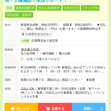
間！介護施設で生活サポート！
派遣
職種未経験OK
社会人未経験OK
大学生歓迎
ブランクOK
WEB登録・面接OK
無資格未経験：時給1600円～ 経験者：時給1800円～ ★日払
給与
い／週払い制度あり（月払いも選べます）※稼働開始時は手続き
完了次第のお支払いとなります。
交通費別途支給あり
交通費支給※規定有
交通費
東京都小平市
勤務地
花小金井駅
/
一橋学園駅
/
鷹の台駅
〈お近くの老人ホームなど〉
★1日6時間～の時短シフトOK ★都合に合わせてシフトが決めら
勤務時間
れます シフト例： 7：00～16：00 9：00～15：00 9：00～
18：00 11：00～20：00 など ※Wワークの場合、他のお仕事と
合わせ週40時間超の就業はご案内できません ※法令に基づき、
長期のお仕事です。開始日はご相談ください！ ★急募
期間
週20時間以上勤務は社会保険への加入対象となります ※労働者
派遣法（日雇い派遣の原則禁止）により、短時間・短期間の就
日払いOK
/
履歴書不要
/
40～50代活躍中
/
副業・Wワーク
特徴
業はご案内が難しい場合があります
OK
/
シフト勤務
/
10名以上の大量募集
/
電話対応なし
/
パソコ
ンスキル不要
気になる！
応募する
詳細へ