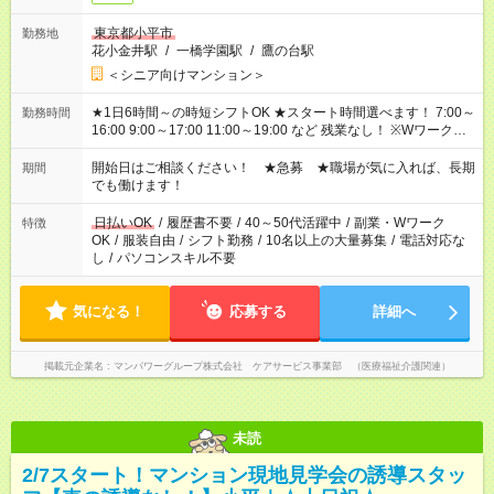
東京都小平市
勤務地
花小金井駅
/
一橋学園駅
/
鷹の台駅
＜シニア向けマンション＞
★1日6時間～の時短シフトOK ★スタート時間選べます！ 7:00～
勤務時間
16:00 9:00～17:00 11:00～19:00 など 残業なし！ ※Wワークの
場合、他のお仕事と合わせ週40時間超の就業はご案内できませ
ん ※法令に基づき、週20時間以上勤務は社会保険への加入対象
開始日はご相談ください！ ★急募 ★職場が気に入れば、長期
期間
となります ※労働者派遣法（日雇い派遣の原則禁止）により、
でも働けます！
短時間・短期間の就業はご案内が難しい場合があります
日払いOK
/
履歴書不要
/
40～50代活躍中
/
副業・Wワーク
特徴
OK
/
服装自由
/
シフト勤務
/
10名以上の大量募集
/
電話対応な
し
/
パソコンスキル不要
気になる！
応募する
詳細へ
掲載元企業名
マンパワーグループ株式会社 ケアサービス事業部 （医療福祉介護関連）
未読
2/7スタート！マンション現地見学会の誘導スタッ