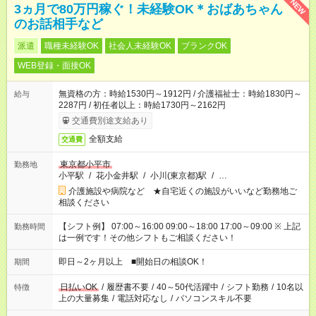
NEW
3ヵ月で80万円稼ぐ！未経験OK＊おばあちゃん
のお話相手など
派遣
職種未経験OK
社会人未経験OK
ブランクOK
WEB登録・面接OK
無資格の方：時給1530円～1912円 / 介護福祉士：時給1830円～
給与
2287円 / 初任者以上：時給1730円～2162円
交通費別途支給あり
全額支給
交通費
東京都小平市
勤務地
小平駅
/
花小金井駅
/
小川(東京都)駅
/
…
介護施設や病院など ★自宅近くの施設がいいなど勤務地ご
相談ください
【シフト例】 07:00～16:00 09:00～18:00 17:00～09:00 ※ 上記
勤務時間
は一例です！その他シフトもご相談ください！
即日～2ヶ月以上 ■開始日の相談OK！
期間
日払いOK
/
履歴書不要
/
40～50代活躍中
/
シフト勤務
/
10名以
特徴
上の大量募集
/
電話対応なし
/
パソコンスキル不要