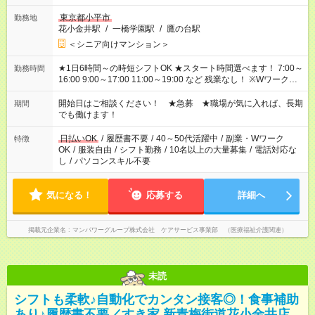
東京都小平市
勤務地
花小金井駅
/
一橋学園駅
/
鷹の台駅
＜シニア向けマンション＞
★1日6時間～の時短シフトOK ★スタート時間選べます！ 7:00～
勤務時間
16:00 9:00～17:00 11:00～19:00 など 残業なし！ ※Wワークの
場合、他のお仕事と合わせ週40時間超の就業はご案内できませ
ん ※法令に基づき、週20時間以上勤務は社会保険への加入対象
開始日はご相談ください！ ★急募 ★職場が気に入れば、長期
期間
となります ※労働者派遣法（日雇い派遣の原則禁止）により、
でも働けます！
短時間・短期間の就業はご案内が難しい場合があります
日払いOK
/
履歴書不要
/
40～50代活躍中
/
副業・Wワーク
特徴
OK
/
服装自由
/
シフト勤務
/
10名以上の大量募集
/
電話対応な
し
/
パソコンスキル不要
気になる！
応募する
詳細へ
掲載元企業名
マンパワーグループ株式会社 ケアサービス事業部 （医療福祉介護関連）
未読
シフトも柔軟♪自動化でカンタン接客◎！食事補助
あり♪履歴書不要／すき家 新青梅街道花小金井店