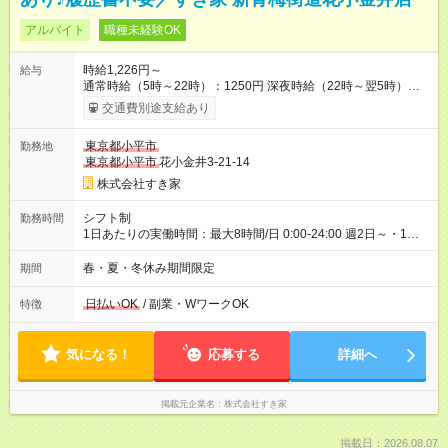
アルバイト
職種未経験OK
時給1,226円～
給与
通常時給（5時～22時）：1250円 深夜時給（22時～翌5時）：
1563円 高校生時給：1226円 【特別手当】早朝手当（5：00-9：
交通費別途支給あり
00）時給+150円 【試用期間】試用期間あり 試用期間の長さ：1
ヶ月 雇用形態、給与は本採用時と同じです。 試用期間の実態は
東京都小平市
勤務地
30日（※条件変更なし）ですが、切り上げで一ヶ月とさせてい
東京都小平市
花小金井3-21-14
ただきます。 研修制度あり：15時間(研修中も同時給）
株式会社すき家
シフト制
勤務時間
1日あたりの実働時間：最大8時間/日 0:00-24:00 週2日～・1日
2h～OK ＜シフト例＞ 〇朝帯 5:00-9:00 〇昼帯 9:00-14:00 〇午
後帯 14:00-18:00 〇夜帯 18:00-22:00 〇深夜帯 22:00-翌5:00 基
春・夏・冬休み期間限定
期間
本は固定シフトですが家庭の都合などイレギュラーには対応し
ます♪
日払いOK
/ 副業・WワークOK
特徴
気になる！
応募する
詳細へ
掲載元企業名
株式会社すき家
掲載日：2026.08.07