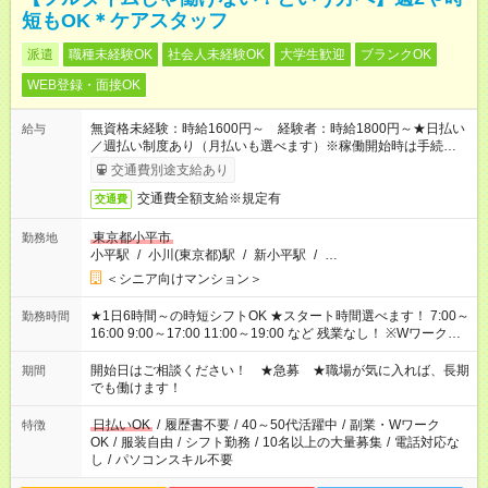
短もOK＊ケアスタッフ
派遣
職種未経験OK
社会人未経験OK
大学生歓迎
ブランクOK
WEB登録・面接OK
無資格未経験：時給1600円～ 経験者：時給1800円～★日払い
給与
／週払い制度あり（月払いも選べます）※稼働開始時は手続き完
了次第のお支払いとなります。
交通費別途支給あり
交通費全額支給※規定有
交通費
東京都小平市
勤務地
小平駅
/
小川(東京都)駅
/
新小平駅
/
…
＜シニア向けマンション＞
★1日6時間～の時短シフトOK ★スタート時間選べます！ 7:00～
勤務時間
16:00 9:00～17:00 11:00～19:00 など 残業なし！ ※Wワークの
場合、他のお仕事と合わせ週40時間超の就業はご案内できませ
ん ※法令に基づき、週20時間以上勤務は社会保険への加入対象
開始日はご相談ください！ ★急募 ★職場が気に入れば、長期
期間
となります ※労働者派遣法（日雇い派遣の原則禁止）により、
でも働けます！
短時間・短期間の就業はご案内が難しい場合があります
日払いOK
/
履歴書不要
/
40～50代活躍中
/
副業・Wワーク
特徴
OK
/
服装自由
/
シフト勤務
/
10名以上の大量募集
/
電話対応な
し
/
パソコンスキル不要