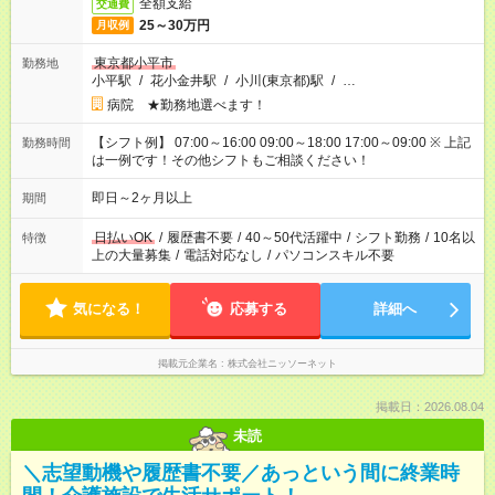
全額支給
交通費
25～30万円
月収例
東京都小平市
勤務地
小平駅
/
花小金井駅
/
小川(東京都)駅
/
…
病院 ★勤務地選べます！
【シフト例】 07:00～16:00 09:00～18:00 17:00～09:00 ※ 上記
勤務時間
は一例です！その他シフトもご相談ください！
即日～2ヶ月以上
期間
日払いOK
/
履歴書不要
/
40～50代活躍中
/
シフト勤務
/
10名以
特徴
上の大量募集
/
電話対応なし
/
パソコンスキル不要
気になる！
応募する
詳細へ
掲載元企業名
株式会社ニッソーネット
掲載日：2026.08.04
未読
＼志望動機や履歴書不要／あっという間に終業時