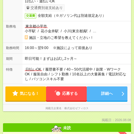
日払い・週払いOK
交通費別途支給あり
全額支給（※ガソリン代は別途規定あり）
交通費
東京都小平市
勤務地
小平駅
/
花小金井駅
/
小川(東京都)駅
/
…
施設・立地のご希望を教えてください！
16:00～翌9:00 ※施設によって前後あり
勤務時間
即日可能！まずはお試し2ヶ月～
期間
日払いOK
/
履歴書不要
/
40～50代活躍中
/
副業・Wワーク
特徴
OK
/
服装自由
/
シフト勤務
/
10名以上の大量募集
/
電話対応な
し
/
パソコンスキル不要
気になる！
応募する
詳細へ
掲載元企業名
株式会社ゼフィロス
掲載日：2026.08.08
未読