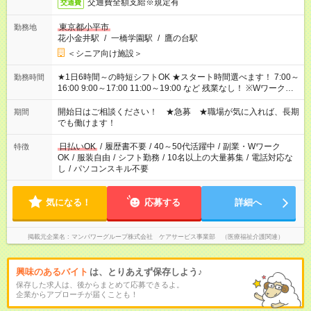
交通費全額支給※規定有
交通費
東京都小平市
勤務地
花小金井駅
/
一橋学園駅
/
鷹の台駅
＜シニア向け施設＞
★1日6時間～の時短シフトOK ★スタート時間選べます！ 7:00～
勤務時間
16:00 9:00～17:00 11:00～19:00 など 残業なし！ ※Wワークの
場合、他のお仕事と合わせ週40時間超の就業はご案内できませ
ん ※法令に基づき、週20時間以上勤務は社会保険への加入対象
開始日はご相談ください！ ★急募 ★職場が気に入れば、長期
期間
となります ※労働者派遣法（日雇い派遣の原則禁止）により、
でも働けます！
短時間・短期間の就業はご案内が難しい場合があります
日払いOK
/
履歴書不要
/
40～50代活躍中
/
副業・Wワーク
特徴
OK
/
服装自由
/
シフト勤務
/
10名以上の大量募集
/
電話対応な
し
/
パソコンスキル不要
気になる！
応募する
詳細へ
掲載元企業名
マンパワーグループ株式会社 ケアサービス事業部 （医療福祉介護関連）
興味のあるバイト
は、とりあえず保存しよう♪
保存した求人は、後からまとめて応募できるよ。
企業からアプローチが届くことも！