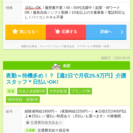
日払いOK
/
履歴書不要
/
40～50代活躍中
/
副業・Wワーク
特徴
OK
/
服装自由
/
シフト勤務
/
10名以上の大量募集
/
電話対応な
し
/
パソコンスキル不要
気になる！
応募する
詳細へ
掲載元企業名
マンパワーグループ株式会社 ケアサービス事業部（保育）
掲載日：2026.08.05
未読
夜勤＝待機多め！？【週2日で月収25.9万円】介護
スタッフ＊日払いOK!
派遣
社会人未経験OK
大学生歓迎
ブランクOK
WEB登録・面接OK
経験者時給1800円～（夜勤時給2250円～）★日収3万2400円以
給与
上★日払い／週払い制度あり（月払いも選べます）※稼働開始時
は手続き完了次第のお支払いとなります。
交通費別途支給あり
交通費支給※規定有
交通費