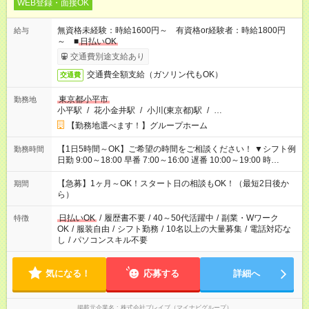
WEB登録・面接OK
無資格未経験：時給1600円～ 有資格or経験者：時給1800円
給与
～ ■
日払いOK
交通費別途支給あり
交通費全額支給（ガソリン代もOK）
交通費
東京都小平市
勤務地
小平駅
/
花小金井駅
/
小川(東京都)駅
/
…
【勤務地選べます！】グループホーム
【1日5時間～OK】ご希望の時間をご相談ください！ ▼シフト例
勤務時間
日勤 9:00～18:00 早番 7:00～16:00 遅番 10:00～19:00 時
短 10:00～15:00 上記はあくまで一例です。 「夕方までには帰宅
しておきたい」 「朝はゆっくりのスタートがいい」 「お昼の時
【急募】1ヶ月～OK！スタート日の相談もOK！（最短2日後か
期間
間を有効に使いたい」 など、ご希望があれば教えてください
ら）
ね。
日払いOK
/
履歴書不要
/
40～50代活躍中
/
副業・Wワーク
特徴
OK
/
服装自由
/
シフト勤務
/
10名以上の大量募集
/
電話対応な
し
/
パソコンスキル不要
気になる！
応募する
詳細へ
掲載元企業名
株式会社ブレイブ（マイナビグループ）