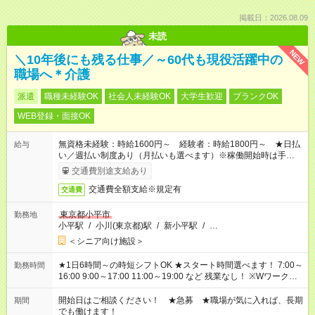
掲載日：2026.08.09
未読
NEW
＼10年後にも残る仕事／～60代も現役活躍中の
職場へ＊介護
派遣
職種未経験OK
社会人未経験OK
大学生歓迎
ブランクOK
WEB登録・面接OK
無資格未経験：時給1600円～ 経験者：時給1800円～ ★日払
給与
い／週払い制度あり（月払いも選べます）※稼働開始時は手続き
完了次第のお支払いとなります。
交通費別途支給あり
交通費全額支給※規定有
交通費
東京都小平市
勤務地
小平駅
/
小川(東京都)駅
/
新小平駅
/
…
＜シニア向け施設＞
★1日6時間～の時短シフトOK ★スタート時間選べます！ 7:00～
勤務時間
16:00 9:00～17:00 11:00～19:00 など 残業なし！ ※Wワークの
場合、他のお仕事と合わせ週40時間超の就業はご案内できませ
ん ※法令に基づき、週20時間以上勤務は社会保険への加入対象
開始日はご相談ください！ ★急募 ★職場が気に入れば、長期
期間
となります ※労働者派遣法（日雇い派遣の原則禁止）により、
でも働けます！