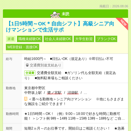
掲載日：2026.08.06
未読
NEW
【1日5時間～OK＊自由シフト】高級シニア向
けマンションで生活サポ
派遣
職種未経験OK
社会人未経験OK
大学生歓迎
ブランクOK
WEB登録・面接OK
時給1600円～ ■日払いOK（規定あり）※即日払い不可
給与
交通費別途支給あり
交通費全額支給 ■ガソリン代も全額支給（規定あ
交通費
り） ■無料駐車場もご相談ください
東京都中野区
勤務地
中野坂上駅
/
鷺ノ宮駅
/
沼袋駅
/
…
＜選べる勤務地＞シニア向けマンション ※他にもさまざま
な施設をご紹介できます！
★1日5時間～OK！ （例）9:00～18:00で好きな時間に勤務可
勤務時間
能！ ＞シフト例 9時～14時 11時～15時 13時～18時など ご自身
のご都合に合わせて勤務時間をご相談ください！ ★家庭の都合
でお休みや時間の調整が必要な場合も遠慮なくご相談くださ
短期2ヵ月～のお仕事です。開始日はご相談ください！ ★急募
期間