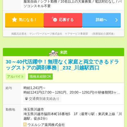
服装自由
/
シフト勤務
/
10名以上の大量募集
/
電話対応なし
/
パ
ソコンスキル不要
気になる！
応募する
詳細へ
掲載元企業名
マンパワーグループ株式会社 ケアサービス事業部 （医療福祉介護関連）
未読
30～40代活躍中！無理なく家庭と両立できるドラ
ッグストアの調剤事務│_232_川越駅西口
アルバイト
職種未経験OK
時給1,241円～
給与
時給1241円(17:00～1261円、20:00～1291円)※研修期間3ヶ月
以降、社内試験による更新判定あり 社内試験合格後、時給＋50
交通費別途支給あり
～100円の昇給あり （大学生は＋20円） 試用期間あり：入社日
から3ヶ月間／本採用と待遇は変わりません。 【試用期間】試用
埼玉県川越市
勤務地
期間あり 試用期間の長さ：3ヶ月 雇用形態、給与は本採用時と
埼玉県川越市脇田本町16番地5 1F（最寄り駅：東武東上線「川
同じです。
越駅」徒歩2分）
ウエルシア薬局株式会社