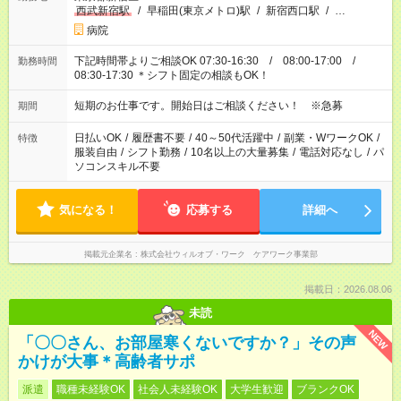
西武新宿駅
/
早稲田(東京メトロ)駅
/
新宿西口駅
/
…
病院
下記時間帯よりご相談OK 07:30-16:30 / 08:00-17:00 /
勤務時間
08:30-17:30 ＊シフト固定の相談もOK！
短期のお仕事です。開始日はご相談ください！ ※急募
期間
日払いOK
/
履歴書不要
/
40～50代活躍中
/
副業・WワークOK
/
特徴
服装自由
/
シフト勤務
/
10名以上の大量募集
/
電話対応なし
/
パ
ソコンスキル不要
気になる！
応募する
詳細へ
掲載元企業名
株式会社ウィルオブ・ワーク ケアワーク事業部
掲載日：2026.08.06
未読
NEW
「〇〇さん、お部屋寒くないですか？」その声
かけが大事＊高齢者サポ
派遣
職種未経験OK
社会人未経験OK
大学生歓迎
ブランクOK