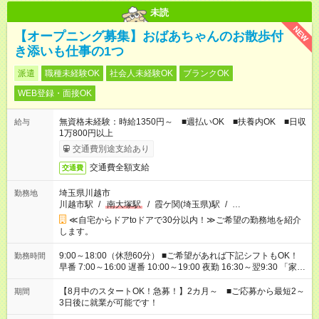
未読
NEW
【オープニング募集】おばあちゃんのお散歩付
き添いも仕事の1つ
派遣
職種未経験OK
社会人未経験OK
ブランクOK
WEB登録・面接OK
無資格未経験：時給1350円～ ■週払いOK ■扶養内OK ■日収
給与
1万800円以上
交通費別途支給あり
交通費全額支給
交通費
埼玉県川越市
勤務地
川越市駅
/
南大塚駅
/
霞ケ関(埼玉県)駅
/
…
≪自宅からドアtoドアで30分以内！≫ご希望の勤務地を紹介
します。
9:00～18:00（休憩60分） ■ご希望があれば下記シフトもOK！
勤務時間
早番 7:00～16:00 遅番 10:00～19:00 夜勤 16:30～翌9:30 「家族
と休みを合わせたい」 「余裕を持って夕飯の準備がしたい」
「できれば残業はしたくない」 など、ご希望を教えてください
【8月中のスタートOK！急募！】2カ月～ ■ご応募から最短2～
期間
ね。 ※Wワーク希望の方へ 今ご覧のお仕事で希望する勤務時間
3日後に就業が可能です！
と、もう1つのお仕事の勤務時間。 合計で週40時間を超える場