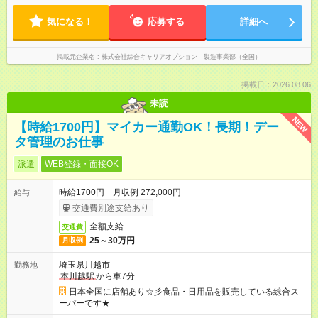
気になる！
応募する
詳細へ
掲載元企業名
株式会社綜合キャリアオプション 製造事業部（全国）
掲載日：2026.08.06
未読
NEW
【時給1700円】マイカー通勤OK！長期！デー
タ管理のお仕事
派遣
WEB登録・面接OK
時給1700円 月収例 272,000円
給与
交通費別途支給あり
全額支給
交通費
25～30万円
月収例
埼玉県川越市
勤務地
本川越駅
から車7分
日本全国に店舗あり☆彡食品・日用品を販売している総合ス
ーパーです★