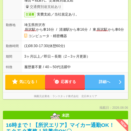
場合＋残業代、交通費別途支給
交通費別途支給あり
実費支給／当社規定あり。
交通費
埼玉県所沢市
勤務地
所沢駅
から車16分
/
清瀬駅から車16分
/
東
所沢駅
から車6分
コンピュータ・精密機器
(1)08:30-17:30(休憩60分)
勤務時間
3ヶ月以上／即日～長期（2～3ヶ月更新）
期間
履歴書不要
/
40～50代活躍中
特徴
気になる！
応募する
詳細へ
掲載元企業名
ランスタッド株式会社 北日本エリア
掲載日：2026.08.06
未読
NEW
16時まで！【所沢エリア】マイカー通勤OK！