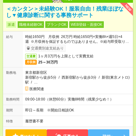
NEW
＜カンタン＞未経験OK！服装自由！残業ほぼな
し▼健康診断に関する事務サポート
派遣
職種未経験OK
ブランクOK
WEB登録・面接OK
時給1650円 月収例 26万円 時給1650円×実働8h×週5日×4
給与
週 ※月収例を保証するものではありません。※給与即受取りサ
ービス利用可（利用条件有）
交通費別途支給あり
1ヶ月3万円を上限として実費支給
交通費
25～30万円
月収例
東京都新宿区
勤務地
新宿駅から徒歩5分
/
西新宿駅から徒歩3分
/
新宿(東京メトロ)
駅
/
…
医療関連
09:00-18:00（休憩60分）実働8時間（残業少なめ！）
勤務時間
即日～長期 ※開始日相談OK
期間
履歴書不要
特徴