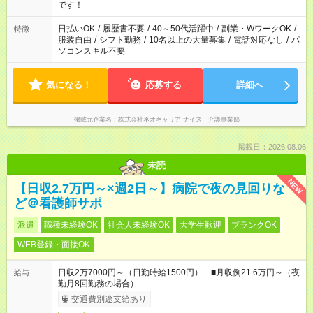
い。
です！
日払いOK
/
履歴書不要
/
40～50代活躍中
/
副業・WワークOK
/
特徴
服装自由
/
シフト勤務
/
10名以上の大量募集
/
電話対応なし
/
パ
ソコンスキル不要
気になる！
応募する
詳細へ
掲載元企業名
株式会社ネオキャリア ナイス！介護事業部
掲載日：2026.08.06
未読
NEW
【日収2.7万円～×週2日～】病院で夜の見回りな
ど＠看護師サポ
派遣
職種未経験OK
社会人未経験OK
大学生歓迎
ブランクOK
WEB登録・面接OK
日収2万7000円～（日勤時給1500円） ■月収例21.6万円～（夜
給与
勤月8回勤務の場合）
交通費別途支給あり