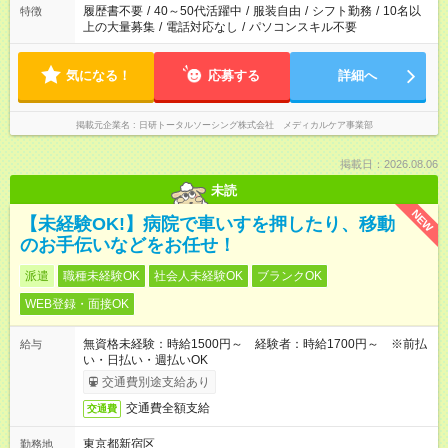
合は応募できません。
履歴書不要
/
40～50代活躍中
/
服装自由
/
シフト勤務
/
10名以
特徴
上の大量募集
/
電話対応なし
/
パソコンスキル不要
気になる！
応募する
詳細へ
掲載元企業名
日研トータルソーシング株式会社 メディカルケア事業部
掲載日：2026.08.06
未読
NEW
【未経験OK!】病院で車いすを押したり、移動
のお手伝いなどをお任せ！
派遣
職種未経験OK
社会人未経験OK
ブランクOK
WEB登録・面接OK
無資格未経験：時給1500円～ 経験者：時給1700円～ ※前払
給与
い・日払い・週払いOK
交通費別途支給あり
交通費全額支給
交通費
東京都新宿区
勤務地