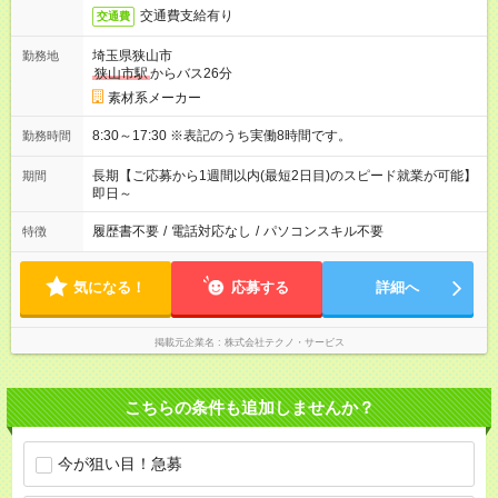
交通費支給有り
交通費
埼玉県狭山市
勤務地
狭山市駅
からバス26分
素材系メーカー
8:30～17:30 ※表記のうち実働8時間です。
勤務時間
長期【ご応募から1週間以内(最短2日目)のスピード就業が可能】
期間
即日～
履歴書不要
/
電話対応なし
/
パソコンスキル不要
特徴
気になる！
応募する
詳細へ
掲載元企業名
株式会社テクノ・サービス
こちらの条件も追加しませんか？
今が狙い目！急募