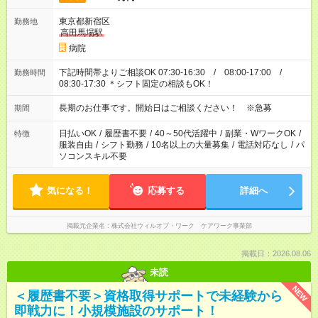
東京都新宿区
勤務地
高田馬場駅
病院
下記時間帯よりご相談OK 07:30-16:30 / 08:00-17:00 /
勤務時間
08:30-17:30 ＊シフト固定の相談もOK！
長期のお仕事です。開始日はご相談ください！ ※急募
期間
日払いOK
/
履歴書不要
/
40～50代活躍中
/
副業・WワークOK
/
特徴
服装自由
/
シフト勤務
/
10名以上の大量募集
/
電話対応なし
/
パ
ソコンスキル不要
気になる！
応募する
詳細へ
掲載元企業名
株式会社ウィルオブ・ワーク ケアワーク事業部
掲載日：2026.08.06
未読
NEW
＜履歴書不要＞資格取得サポートで未経験から
即戦力に！小規模施設のサポート！