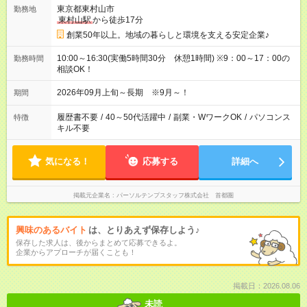
東京都東村山市
勤務地
東村山駅
から徒歩17分
創業50年以上。地域の暮らしと環境を支える安定企業♪
10:00～16:30(実働5時間30分 休憩1時間) ※9：00～17：00の
勤務時間
相談OK！
2026年09月上旬～長期 ※9月～！
期間
履歴書不要
/
40～50代活躍中
/
副業・WワークOK
/
パソコンス
特徴
キル不要
気になる！
応募する
詳細へ
掲載元企業名
パーソルテンプスタッフ株式会社 首都圏
興味のあるバイト
は、とりあえず保存しよう♪
保存した求人は、後からまとめて応募できるよ。
企業からアプローチが届くことも！
掲載日：2026.08.06
未読