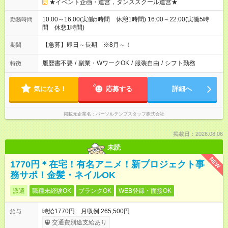
★イベント企画・運営，ダンススクール運営★
10:00～16:00(実働5時間 休憩1時間) 16:00～22:00(実働5時
勤務時間
間 休憩1時間)
【急募】即日～長期 ※8月～！
期間
履歴書不要
/
副業・WワークOK
/
服装自由
/
シフト勤務
特徴
気になる！
応募する
詳細へ
掲載元企業名
パーソルテンプスタッフ株式会社
掲載日：2026.08.06
未読
NEW
1770円＊在宅！有名アニメ！新プロジェクト事
務サポ！金髪・ネイルOK
派遣
職種未経験OK
ブランクOK
WEB登録・面接OK
時給1770円 月収例 265,500円
給与
交通費別途支給あり