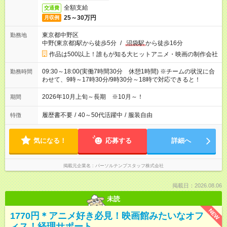
全額支給
交通費
25～30万円
月収例
東京都中野区
勤務地
中野(東京都)駅から徒歩5分
/
沼袋駅
から徒歩16分
作品は500以上！誰もが知る大ヒットアニメ・映画の制作会社
09:30～18:00(実働7時間30分 休憩1時間) ※チームの状況に合
勤務時間
わせて、9時～17時30分/9時30分～18時で対応できると！
2026年10月上旬～長期 ※10月～！
期間
履歴書不要
/
40～50代活躍中
/
服装自由
特徴
気になる！
応募する
詳細へ
掲載元企業名
パーソルテンプスタッフ株式会社
掲載日：2026.08.06
未読
NEW
1770円＊アニメ好き必見！映画館みたいなオフ
ィス！経理サポート