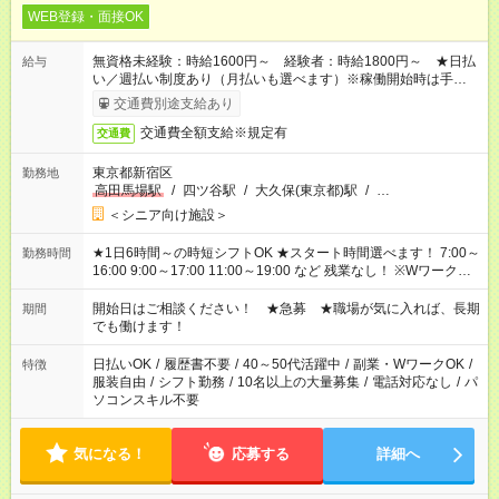
WEB登録・面接OK
無資格未経験：時給1600円～ 経験者：時給1800円～ ★日払
給与
い／週払い制度あり（月払いも選べます）※稼働開始時は手続き
完了次第のお支払いとなります。
交通費別途支給あり
交通費全額支給※規定有
交通費
東京都新宿区
勤務地
高田馬場駅
/
四ツ谷駅
/
大久保(東京都)駅
/
…
＜シニア向け施設＞
★1日6時間～の時短シフトOK ★スタート時間選べます！ 7:00～
勤務時間
16:00 9:00～17:00 11:00～19:00 など 残業なし！ ※Wワークの
場合、他のお仕事と合わせ週40時間超の就業はご案内できませ
ん ※法令に基づき、週20時間以上勤務は社会保険への加入対象
開始日はご相談ください！ ★急募 ★職場が気に入れば、長期
期間
となります ※労働者派遣法（日雇い派遣の原則禁止）により、
でも働けます！
短時間・短期間の就業はご案内が難しい場合があります
日払いOK
/
履歴書不要
/
40～50代活躍中
/
副業・WワークOK
/
特徴
服装自由
/
シフト勤務
/
10名以上の大量募集
/
電話対応なし
/
パ
ソコンスキル不要
気になる！
応募する
詳細へ