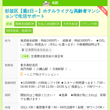
未読
NEW
杉並区【週2日～】ホテルライクな高齢者マンシ
ョンで生活サポート
派遣
職種未経験OK
社会人未経験OK
大学生歓迎
ブランクOK
WEB登録・面接OK
無資格未経験：時給1600円～ 経験者：時給1800円～ ★日払
給与
い／週払い制度あり（月払いも選べます）※稼働開始時は手続き
完了次第のお支払いとなります。
交通費別途支給あり
交通費全額支給※規定有
交通費
東京都杉並区
勤務地
高円寺駅
/
八幡山駅
/
方南町駅
/
…
＜シニア向けマンション＞
★1日6時間～の時短シフトOK ★スタート時間選べます！ 7:00～
勤務時間
16:00 9:00～17:00 11:00～19:00 など 残業なし！ ※Wワークの
場合、他のお仕事と合わせ週40時間超の就業はご案内できませ
ん ※法令に基づき、週20時間以上勤務は社会保険への加入対象
開始日はご相談ください！ ★急募 ★職場が気に入れば、長期
期間
となります ※労働者派遣法（日雇い派遣の原則禁止）により、
でも働けます！
短時間・短期間の就業はご案内が難しい場合があります
日払いOK
/
履歴書不要
/
40～50代活躍中
/
副業・WワークOK
/
特徴