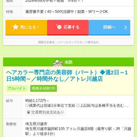
2026年09月中旬～長期 ※9月～！
期間
履歴書不要
/
40～50代活躍中
/
副業・WワークOK
特徴
気になる！
応募する
詳細へ
掲載元企業名
パーソルテンプスタッフ株式会社
未読
ヘアカラー専門店の美容師（パート）◆週2日～1
日5時間～／時間外なし／アトレ川越店
アルバイト
職種未経験OK
時給1,172円～
給与
◇残業代は別途1分単位で支給 ◇上記給与は各種手当を含む ◇毎
月インセンティブポイント付与 ・店舗売上や入客人数などに応
交通費別途支給あり
じてインセンティブポイントを付与 ・ポイントは6ヶ月に一度引
き出し可能 ◇半年に1回の昇給制度（3人に1人以上が昇給） ◇管
埼玉県川越市
勤務地
理美容師手当あり 研修期間6ヶ月間は以下給与のみ変更あり 時
埼玉県川越市脇田町105 アトレ川越店6階（最寄り駅：JR「川越
給1150円 ※交通費支給（～500円/日） ※給与に関しては2025年
駅」より徒歩1分）
度の最低賃金を反映済み ※各都道府県の施行月より適応、入社