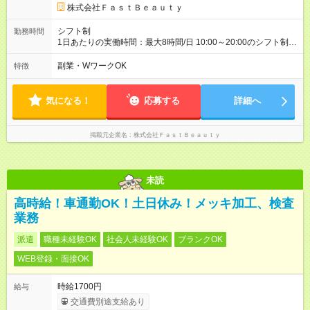
時期によっては変動の可能性あり 詳細は、採用担当へお問い合
株式会社ＦａｓｔＢｅａｕｔｙ
わせください 【試用期間】試用期間なし
シフト制
勤務時間
1日あたりの実働時間：最大8時間/日 10:00～20:00のシフト制
週2日～、1日5時間～OK シフトはご希望を伺いながら相談のう
え決定します 扶養内勤務・ダブルワークOK
副業・WワークOK
特徴
気になる！
応募する
詳細へ
掲載元企業名
株式会社ＦａｓｔＢｅａｕｔｙ
未読
高時給！車通勤OK！土日休み！メッキ加工、検査
業務
派遣
職種未経験OK
社会人未経験OK
ブランクOK
WEB登録・面接OK
時給1700円
給与
交通費別途支給あり