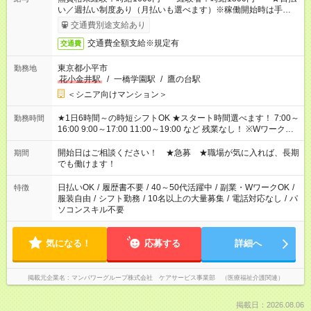
い／週払い制度あり（月払いも選べます）※稼働開始時は手続き
完了次第のお支払いとなります。
交通費別途支給あり
交通費全額支給※規定有
交通費
東京都小平市
勤務地
花小金井駅
/
一橋学園駅
/
鷹の台駅
＜シニア向けマンション＞
★1日6時間～の時短シフトOK ★スタート時間選べます！ 7:00～
勤務時間
16:00 9:00～17:00 11:00～19:00 など 残業なし！ ※Wワークの
場合、他のお仕事と合わせ週40時間超の就業はご案内できませ
ん ※法令に基づき、週20時間以上勤務は社会保険への加入対象
開始日はご相談ください！ ★急募 ★職場が気に入れば、長期
期間
となります ※労働者派遣法（日雇い派遣の原則禁止）により、
でも働けます！
短時間・短期間の就業はご案内が難しい場合があります
日払いOK
/
履歴書不要
/
40～50代活躍中
/
副業・WワークOK
/
特徴
服装自由
/
シフト勤務
/
10名以上の大量募集
/
電話対応なし
/
パ
ソコンスキル不要
気になる！
応募する
詳細へ
掲載元企業名
マンパワーグループ株式会社 ケアサービス事業部 （医療福祉介護関連）
掲載日：2026.08.06