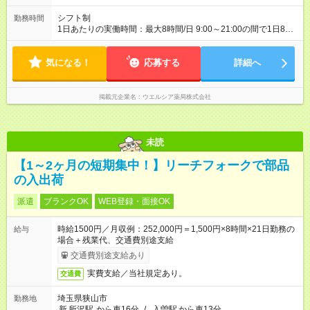
シフト制
勤務時間
1日あたりの実働時間：最大8時間/日 9:00～21:00の間で1日8時
間の勤務 ☆週3～5日の勤務 ※勤務曜日応相談 ※土・日勤務でき
る方 ☆未経験・無資格可
気になる！
応募する
詳細へ
掲載元企業名
ウエルシア薬局株式会社
未読
【1～2ヶ月の短期集中！】リーチフォークで部品
の入出荷
派遣
ブランクOK
WEB登録・面接OK
時給1500円／月収例：252,000円＝1,500円×8時間×21日勤務の
給与
場合＋残業代、交通費別途支給
交通費別途支給あり
実費支給／当社規定あり。
交通費
埼玉県狭山市
勤務地
新
所沢駅
から車16分
/
入曽駅
から車13分