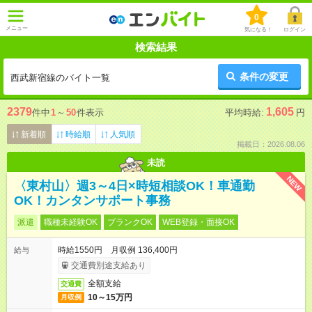
0
メニュー
気になる！
ログイン
検索結果
条件の変更
西武新宿線のバイト一覧
2379
1,605
件中
1
～
50
件表示
平均時給:
円
新着順
時給順
人気順
掲載日：2026.08.06
未読
NEW
〈東村山〉週3～4日×時短相談OK！車通勤
OK！カンタンサポート事務
派遣
職種未経験OK
ブランクOK
WEB登録・面接OK
時給1550円 月収例 136,400円
給与
交通費別途支給あり
全額支給
交通費
10～15万円
月収例