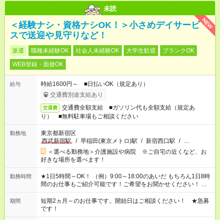
未読
NEW
＜経験ナシ・資格ナシOK！＞小さめデイサービ
スで送迎や見守りなど！
派遣
職種未経験OK
社会人未経験OK
大学生歓迎
ブランクOK
WEB登録・面接OK
時給1600円～ ■日払いOK（規定あり）
給与
交通費別途支給あり
交通費全額支給 ■ガソリン代も全額支給（規定あ
交通費
り） ■無料駐車場もご相談ください
東京都新宿区
勤務地
西武新宿駅
/
早稲田(東京メトロ)駅
/
新宿西口駅
/
…
＜選べる勤務地＞介護施設や病院 ※ご自宅の近くなど、お
好きな場所を選べます！
★1日5時間～OK！ （例）9:00～18:00のあいだ もちろん1日8時
勤務時間
間のお仕事もご紹介可能です！ご希望をお聞かせください！ ★
家庭の都合でお休みが必要な場合も遠慮なくご相談ください。
※週最低15時間以上の勤務が必要です
短期2ヵ月～のお仕事です。開始日はご相談ください！ ★急募
期間
です！