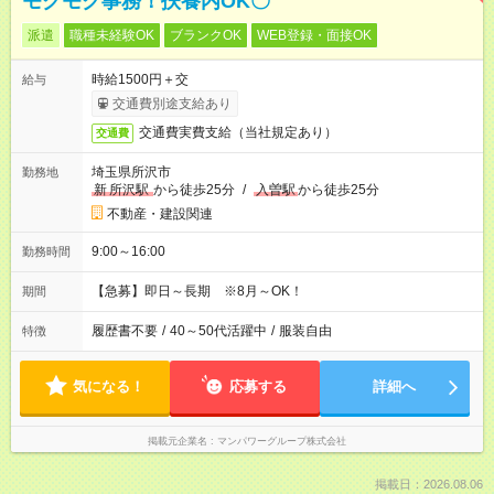
モクモク事務！扶養内OK〇
派遣
職種未経験OK
ブランクOK
WEB登録・面接OK
時給1500円＋交
給与
交通費別途支給あり
交通費実費支給（当社規定あり）
交通費
埼玉県所沢市
勤務地
新
所沢駅
から徒歩25分
/
入曽駅
から徒歩25分
不動産・建設関連
9:00～16:00
勤務時間
【急募】即日～長期 ※8月～OK！
期間
履歴書不要
/
40～50代活躍中
/
服装自由
特徴
気になる！
応募する
詳細へ
掲載元企業名
マンパワーグループ株式会社
掲載日：2026.08.06