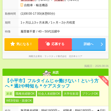
自動車・輸送機器
(1)08:00-17:00(休憩60分)
勤務時間
1ヶ月以上3ヶ月未満／1ヶ月～2か月程度
期間
履歴書不要
/
40～50代活躍中
特徴
気になる！
応募する
詳細へ
掲載元企業名
ランスタッド株式会社 北日本エリア
掲載日：2026.08.06
未読
NEW
【小平市】フルタイムじゃ働けない！という方
へ＊週2や時短も＊ケアスタッフ
派遣
職種未経験OK
社会人未経験OK
大学生歓迎
ブランクOK
WEB登録・面接OK
無資格未経験：時給1600円～ 経験者：時給1800円～ ★日払
給与