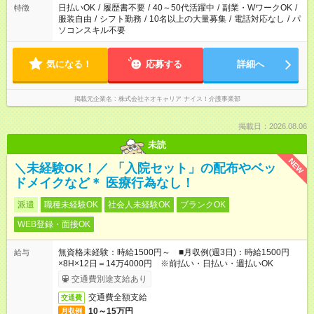
日払いOK
/
履歴書不要
/
40～50代活躍中
/
副業・WワークOK
/
特徴
服装自由
/
シフト勤務
/
10名以上の大量募集
/
電話対応なし
/
パ
ソコンスキル不要
気になる！
応募する
詳細へ
掲載元企業名
株式会社ネオキャリア ナイス！介護事業部
掲載日：2026.08.06
未読
NEW
＼未経験OK！／ 「入院セット」の配布やベッ
ドメイクなど＊ 医療行為なし！
派遣
職種未経験OK
社会人未経験OK
ブランクOK
WEB登録・面接OK
無資格未経験：時給1500円～ ■月収例(週3日)：時給1500円
給与
×8H×12日＝14万4000円 ※前払い・日払い・週払いOK
交通費別途支給あり
交通費全額支給
交通費
10～15万円
月収例