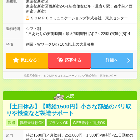
東京都新宿区
勤務地
━━━━━━━━━━━━━━━ ■月収例 ◎ロングシフト（週3日×実7h） [1]
東京都新宿区西新宿2-6-1新宿住友ビル（最寄り駅：都庁前／西
金曜日収：15160円×4日＝60640円 [2]土曜日収：15960円×5日
新宿／新宿）
＝79800円 [3]日曜日収：15960円×5日＝79800円 [1]＋[2]＋[3]＝
月収22万240円 ◎ショートシフト（週3日×実5h） [1]月曜日収：
ＳＯＭＰＯコミュニケーションズ株式会社 東京センター
10400円×4日＝41600円 [2]金曜日収：11400円×4日＝45600円
[3]土曜日収：11400円×5日＝57000円 [1]＋[2]＋[3]＝月収14万
シフト制
勤務時間
4200円 【試用期間】試用期間あり 試用期間の長さ：3ヶ月 ※ 雇
1日あたりの実働時間：最大7時間/日 [A]17～22時 (実5h) [B]14～
用形態と給与に、本採用時と異なる部分があります。 雇用形
22時 (実7h/休1h） ★週3～5日※土or日必須 ◎休日：平日メイン
態：本採用時と同じです。 給与：時給 1,780円以上 ※各加算給
※[B]OJT終了後要相談 ◎下記選択制 （1）曜日固定 週3～・土or
副業・WワークOK / 10名以上の大量募集
特徴
無
日必須 （2）月間シフト※規定 1ヶ月毎のシフト制 ※デビュー後
選択可 ▶ご確認 祝日/GW/年末年始等も シフト通りの出勤が必要
です
気になる！
応募する
詳細へ
掲載元企業名
ＳＯＭＰＯコミュニケーションズ株式会社 東京センター
未読
【土日休み】【時給1500円】小さな部品のバリ取
りや検査など製造サポート
派遣
職種未経験OK
ブランクOK
WEB登録・面接OK
時給1500円／月収例：252,000円＝1,500円×8時間×21日勤務の
給与