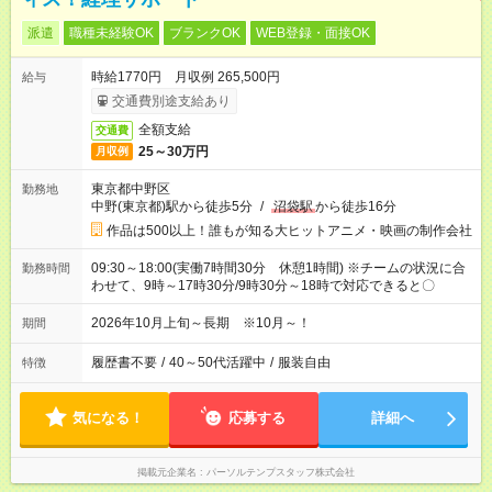
派遣
職種未経験OK
ブランクOK
WEB登録・面接OK
時給1770円 月収例 265,500円
給与
交通費別途支給あり
全額支給
交通費
25～30万円
月収例
東京都中野区
勤務地
中野(東京都)駅から徒歩5分
/
沼袋駅
から徒歩16分
作品は500以上！誰もが知る大ヒットアニメ・映画の制作会社
09:30～18:00(実働7時間30分 休憩1時間) ※チームの状況に合
勤務時間
わせて、9時～17時30分/9時30分～18時で対応できると〇
2026年10月上旬～長期 ※10月～！
期間
履歴書不要
/
40～50代活躍中
/
服装自由
特徴
気になる！
応募する
詳細へ
掲載元企業名
パーソルテンプスタッフ株式会社