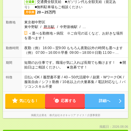
交通費全額支給 ■ガソリン代も全額支給（規定あ
交通費
り） ■無料駐車場もご相談ください
20～25万円
月収例
東京都中野区
勤務地
東中野駅
/
野方駅
/
中野新橋駅
/
…
＜選べる勤務地＞病院 ※ご自宅の近くなど、お好きな場所
を選べます！
夜勤（例） 16:00～翌9:00 もちろん夜勤以外の時間も選べます
勤務時間
（例） 07:00～16:00※早番 09:00～18:00※日勤 11:00～
20:00※遅番 ※時間は、固定・選べる施設もあるので、ご希望が
あれば調整できます！ ※シフト制。勤務地により実働時間が異
短期のお仕事です。職場が気に入れば長期でも働けます！ ★開
期間
なります。★家庭の都合でお休みが必要な場合も遠慮なくご相談
始日はご相談ください。 ★急募です！
ください。
日払いOK
/
履歴書不要
/
40～50代活躍中
/
副業・WワークOK
/
特徴
服装自由
/
シフト勤務
/
10名以上の大量募集
/
電話対応なし
/
パ
ソコンスキル不要
気になる！
応募する
詳細へ
掲載元企業名
株式会社ネオキャリア ナイス！介護事業部
掲載日：2026.08.06