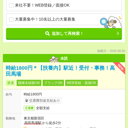
来社不要！WEB登録／面接OK
大量募集中！10名以上の大量募集
追加して再検索！
掲載日：2026.08.06
未読
NEW
時給1800円＊【扶養内】駅近！受付・事務！高
田馬場
派遣
職種未経験OK
ブランクOK
WEB登録・面接OK
時給1800円
給与
交通費別途支給あり
全額支給
交通費
東京都新宿区
勤務地
高田馬場駅
から徒歩2分