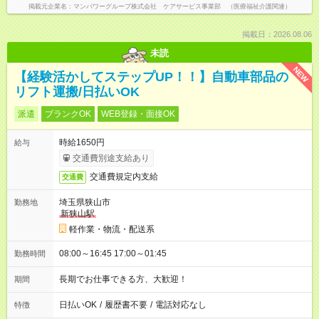
掲載元企業名
マンパワーグループ株式会社 ケアサービス事業部 （医療福祉介護関連）
掲載日：2026.08.06
未読
NEW
【経験活かしてステップUP！！】自動車部品の
リフト運搬/日払いOK
派遣
ブランクOK
WEB登録・面接OK
時給1650円
給与
交通費別途支給あり
交通費規定内支給
交通費
埼玉県狭山市
勤務地
新狭山駅
軽作業・物流・配送系
08:00～16:45 17:00～01:45
勤務時間
長期でお仕事できる方、大歓迎！
期間
日払いOK
/
履歴書不要
/
電話対応なし
特徴