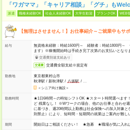
「ワガママ」「キャリア相談」「グチ」もWelc
派遣
職種未経験OK
社会人未経験OK
大学生歓迎
ブランクOK
WEB
【無理はさせません！】お仕事紹介～ご就業中もサ
無資格未経験：時給1600円～ 経験者：時給1800円
給与
ます）※稼働開始時は手続き完了次第のお支払いとなり
交通費別途支給あり
交通費全額支給※規定有
交通費
東京都東村山市
勤務地
秋津駅
/
新秋津駅
/
八坂駅
/
…
＜シニア向け施設＞
★1日6時間～の時短シフトOK ★スタート時間選べます！ 7:00～16
勤務時間
ど 残業なし！ ※Wワークの場合、他のお仕事と合わせ週
に基づき、週20時間以上勤務は社会保険への加入対象と
則禁止）により、短時間・短期間の就業はご案内が難し
開始日はご相談ください！ ★急募 ★職場が気に入れ
期間