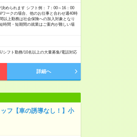
められます シフト例： 7：00～16：00
 など ※Wワークの場合、他のお仕事と合わせ週40時
時間以上勤務は社会保険への加入対象となり
、短時間・短期間の就業はご案内が難しい場
K
/
シフト勤務
/
10名以上の大量募集
/
電話対応
詳細へ
タッフ【車の誘導なし！】小