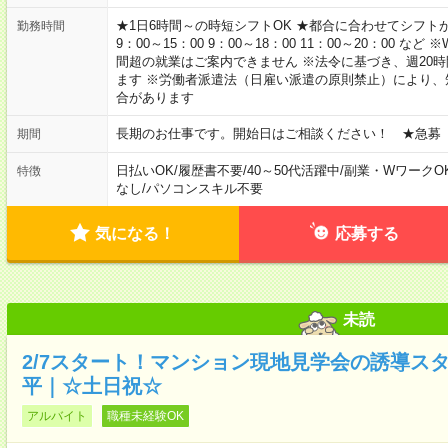
★1日6時間～の時短シフトOK ★都合に合わせてシフトが決
勤務時間
9：00～15：00 9：00～18：00 11：00～20：00
間超の就業はご案内できません ※法令に基づき、週20
ます ※労働者派遣法（日雇い派遣の原則禁止）により
合があります
長期のお仕事です。開始日はご相談ください！ ★急募
期間
日払いOK
/
履歴書不要
/
40～50代活躍中
/
副業・WワークO
特徴
なし
/
パソコンスキル不要
気になる！
応募する
未読
2/7スタート！マンション現地見学会の誘導ス
平｜☆土日祝☆
アルバイト
職種未経験OK