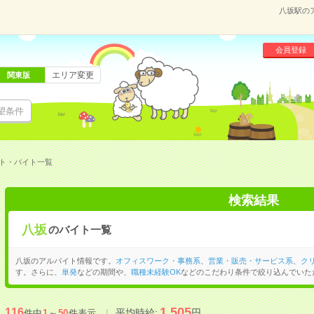
八坂駅の
会員登録
エリア変更
関東版
望条件
ト・バイト一覧
検索結果
八坂
のバイト一覧
八坂のアルバイト情報です。
オフィスワーク・事務系
、
営業・販売・サービス系
、
ク
す。さらに、
単発
などの期間や、
職種未経験OK
などのこだわり条件で絞り込んでいた
1,505
116
平均時給:
円
件中
1
～
50
件表示