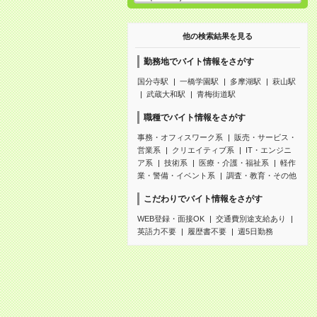
他の検索結果を見る
勤務地でバイト情報をさがす
国分寺駅
一橋学園駅
多摩湖駅
萩山駅
武蔵大和駅
青梅街道駅
職種でバイト情報をさがす
事務・オフィスワーク系
販売・サービス・
営業系
クリエイティブ系
IT・エンジニ
ア系
技術系
医療・介護・福祉系
軽作
業・警備・イベント系
調査・教育・その他
こだわりでバイト情報をさがす
WEB登録・面接OK
交通費別途支給あり
英語力不要
履歴書不要
週5日勤務