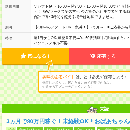
▽シフト例 ・16:30～翌9:30 ・16:30～翌10:30
勤務時間
ト！ ※Wワーク希望の方へ 今ご覧のお仕事で希望する
合計で週40時間を超える場合は応募できません。
【8月中のスタートOK！急募！】2カ月～ ■ご応募から
期間
週1日からOK
/
履歴書不要
/
40～50代活躍中
/
服装自由
/
シフ
特徴
パソコンスキル不要
気になる！
応募する
興味のあるバイト
は、とりあえず保存しよう♪
保存した求人は、後からまとめて応募できるよ。
企業からアプローチが届くことも！
未読
3ヵ月で80万円稼ぐ！未経験OK＊おばあちゃ
派遣
職種未経験OK
社会人未経験OK
ブランクOK
WEB登録・面接OK