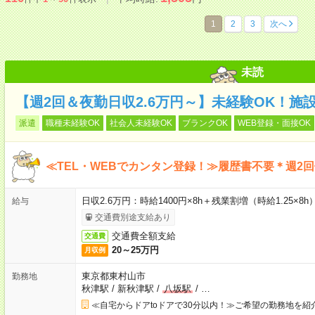
1
2
3
次へ
未読
【週2回＆夜勤日収2.6万円～】未経験OK！施
派遣
職種未経験OK
社会人未経験OK
ブランクOK
WEB登録・面接OK
≪TEL・WEBでカンタン登録！≫履歴書不要＊週2
日収2.6万円：時給1400円×8h＋残業割増（時給1.25×8h
給与
交通費別途支給あり
交通費全額支給
交通費
20～25万円
月収例
東京都東村山市
勤務地
秋津駅
/
新秋津駅
/
八坂駅
/
…
≪自宅からドアtoドアで30分以内！≫ご希望の勤務地を紹