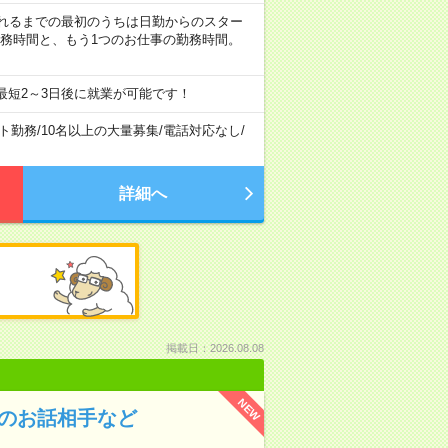
など ※慣れるまでの最初のうちは日勤からのスター
勤務時間と、もう1つのお仕事の勤務時間。
最短2～3日後に就業が可能です！
ト勤務
/
10名以上の大量募集
/
電話対応なし
/
詳細へ
掲載日：2026.08.08
NEW
んのお話相手など