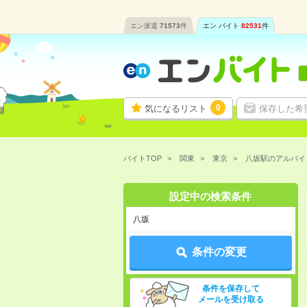
エン派遣
71573
件
エン バイト
82531
件
0
気になるリスト
保存した希
バイトTOP
関東
東京
八坂駅のアルバイ
設定中の検索条件
八坂
条件の変更
条件を保存して
メールを受け取る