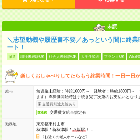
未読
＼志望動機や履歴書不要／あっという間に終業
ート！
派遣
職種未経験OK
社会人未経験OK
大学生歓迎
ブランクOK
WEB
楽しくおしゃべりしてたらもう終業時間！一日一日
無資格未経験：時給1600円～ 経験者：時給1800円
給与
ます）※稼働開始時は手続き完了次第のお支払いとなり
交通費別途支給あり
交通費支給※規定有
交通費
東京都東村山市
勤務地
秋津駅
/
新秋津駅
/
八坂駅
/
…
〈お近くの老人ホームなど〉