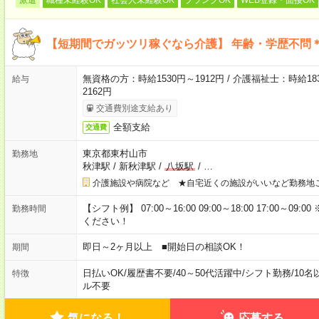
【短期間でガッツリ稼ぐなら介護】 年齢・学歴不問＊
無資格の方：時給1530円～1912円 / 介護福祉士：時給183
給与
2162円
交通費別途支給あり
全額支給
交通費
東京都東村山市
勤務地
秋津駅
/
新秋津駅
/
八坂駅
/
…
介護施設や病院など ★自宅近くの施設がいいなど勤務地
【シフト例】 07:00～16:00 09:00～18:00 17:00
勤務時間
ください！
即日～2ヶ月以上 ■開始日の相談OK！
期間
日払いOK
/
履歴書不要
/
40～50代活躍中
/
シフト勤務
/
10名
特徴
ル不要
気になる！
応募する