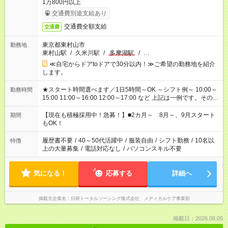
1万800円以上
交通費別途支給あり
交通費全額支給
交通費
東京都東村山市
勤務地
東村山駅
/
久米川駅
/
多摩湖駅
/
…
≪自宅からドアtoドアで30分以内！≫ご希望の勤務地を紹介
します。
★スタート時間選べます／1日5時間～OK ～シフト例～ 10:00～
勤務時間
15:00 11:00～16:00 12:00～17:00 など 上記は一例です。その他
シフトもご相談ください。 ※Wワークの場合当社と合わせて法
定労働時間が週40時間を超えなければOKです。
【現在も積極採用中！急募！】■2カ月～ 8月～、9月スタート
期間
もOK！
履歴書不要
/
40～50代活躍中
/
服装自由
/
シフト勤務
/
10名以
特徴
上の大量募集
/
電話対応なし
/
パソコンスキル不要
気になる！
応募する
詳細へ
掲載元企業名
日研トータルソーシング株式会社 メディカルケア事業部
掲載日：2026.08.05