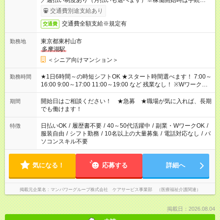
／週払い制度あり（月払いも選べます）※稼働開始時は手続き完
了次第のお支払いとなります。
交通費別途支給あり
交通費全額支給※規定有
交通費
東京都東村山市
勤務地
多摩湖駅
＜シニア向けマンション＞
★1日6時間～の時短シフトOK ★スタート時間選べます！ 7:00～
勤務時間
16:00 9:00～17:00 11:00～19:00 など 残業なし！ ※Wワークの
場合、他のお仕事と合わせ週40時間超の就業はご案内できませ
ん ※法令に基づき、週20時間以上勤務は社会保険への加入対象
開始日はご相談ください！ ★急募 ★職場が気に入れば、長期
期間
となります ※労働者派遣法（日雇い派遣の原則禁止）により、
でも働けます！
短時間・短期間の就業はご案内が難しい場合があります
日払いOK
/
履歴書不要
/
40～50代活躍中
/
副業・WワークOK
/
特徴
服装自由
/
シフト勤務
/
10名以上の大量募集
/
電話対応なし
/
パ
ソコンスキル不要
気になる！
応募する
詳細へ
掲載元企業名
マンパワーグループ株式会社 ケアサービス事業部 （医療福祉介護関連）
掲載日：2026.08.04