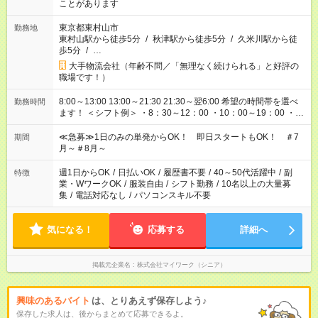
ことがあります
東京都東村山市
勤務地
東村山駅から徒歩5分
/
秋津駅から徒歩5分
/
久米川駅から徒
歩5分
/
…
大手物流会社（年齢不問／「無理なく続けられる」と好評の
職場です！）
8:00～13:00 13:00～21:30 21:30～翌6:00 希望の時間帯を選べ
勤務時間
ます！ ＜シフト例＞ ・8：30～12：00 ・10：00～19：00 ・
17：00～22：00 ・13：00～22：00 ・22：00～翌6：00 など
≪急募≫1日のみの単発からOK！ 即日スタートもOK！ ＃7
期間
月～＃8月～
週1日からOK
/
日払いOK
/
履歴書不要
/
40～50代活躍中
/
副
特徴
業・WワークOK
/
服装自由
/
シフト勤務
/
10名以上の大量募
集
/
電話対応なし
/
パソコンスキル不要
気になる！
応募する
詳細へ
掲載元企業名
株式会社マイワーク（シニア）
興味のあるバイト
は、とりあえず保存しよう♪
保存した求人は、後からまとめて応募できるよ。