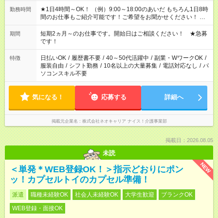
★1日4時間～OK！ （例）9:00～18:00のあいだ もちろん1日8時
勤務時間
間のお仕事もご紹介可能です！ご希望をお聞かせください！ ★
家庭の都合でお休みが必要な場合も遠慮なくご相談ください。
※週最低15時間以上の勤務が必要です
短期2ヵ月～のお仕事です。開始日はご相談ください！ ★急募
期間
です！
日払いOK
/
履歴書不要
/
40～50代活躍中
/
副業・WワークOK
/
特徴
服装自由
/
シフト勤務
/
10名以上の大量募集
/
電話対応なし
/
パ
ソコンスキル不要
気になる！
応募する
詳細へ
掲載元企業名
株式会社ネオキャリア ナイス！介護事業部
掲載日：2026.08.05
未読
NEW
＜単発＊WEB登録OK！＞指示どおりにポン
ッ！カプセルトイのカプセル準備！
派遣
職種未経験OK
社会人未経験OK
大学生歓迎
ブランクOK
WEB登録・面接OK