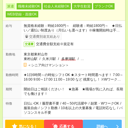
派遣
職種未経験OK
社会人未経験OK
大学生歓迎
ブランクOK
WEB登録・面接OK
無資格未経験：時給1600円～ 経験者：時給1800円～ ★日払
給与
い／週払い制度あり（月払いも選べます）※稼働開始時は手続き
完了次第のお支払いとなります。
交通費別途支給あり
交通費全額支給※規定有
交通費
東京都東村山市
勤務地
東村山駅
/
久米川駅
/
多摩湖駅
/
…
＜シニア向けマンション＞
★1日6時間～の時短シフトOK ★スタート時間選べます！ 7:00～
勤務時間
16:00 9:00～17:00 11:00～19:00 など 残業なし！ ※Wワークの
場合、他のお仕事と合わせ週40時間超の就業はご案内できませ
ん ※法令に基づき、週20時間以上勤務は社会保険への加入対象
開始日はご相談ください！ ★急募 ★職場が気に入れば、長期
期間
となります ※労働者派遣法（日雇い派遣の原則禁止）により、
でも働けます！
短時間・短期間の就業はご案内が難しい場合があります
日払いOK
/
履歴書不要
/
40～50代活躍中
/
副業・WワークOK
/
特徴
服装自由
/
シフト勤務
/
10名以上の大量募集
/
電話対応なし
/
パ
ソコンスキル不要
気になる！
応募する
詳細へ