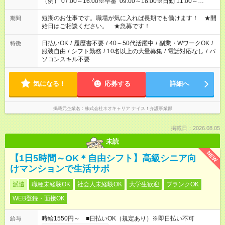
（例） 07:00～16:00※早番 09:00～18:00※日勤 11:00～
20:00※遅番 ※時間は、固定・選べる施設もあるので、ご希望が
あれば調整できます！ ※シフト制。勤務地により実働時間が異
短期のお仕事です。職場が気に入れば長期でも働けます！ ★開
期間
なります。★家庭の都合でお休みが必要な場合も遠慮なくご相談
始日はご相談ください。 ★急募です！
ください。
日払いOK
/
履歴書不要
/
40～50代活躍中
/
副業・WワークOK
/
特徴
服装自由
/
シフト勤務
/
10名以上の大量募集
/
電話対応なし
/
パ
ソコンスキル不要
気になる！
応募する
詳細へ
掲載元企業名
株式会社ネオキャリア ナイス！介護事業部
掲載日：2026.08.05
未読
NEW
【1日5時間～OK＊自由シフト】高級シニア向
けマンションで生活サポ
派遣
職種未経験OK
社会人未経験OK
大学生歓迎
ブランクOK
WEB登録・面接OK
時給1550円～ ■日払いOK（規定あり）※即日払い不可
給与