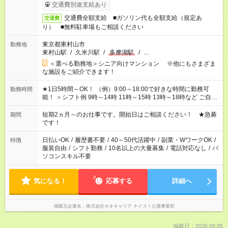
交通費別途支給あり
交通費全額支給 ■ガソリン代も全額支給（規定あ
交通費
り） ■無料駐車場もご相談ください
東京都東村山市
勤務地
東村山駅
/
久米川駅
/
多摩湖駅
/
…
＜選べる勤務地＞シニア向けマンション ※他にもさまざま
な施設をご紹介できます！
★1日5時間～OK！ （例）9:00～18:00で好きな時間に勤務可
勤務時間
能！ ＞シフト例 9時～14時 11時～15時 13時～18時など ご自身
のご都合に合わせて勤務時間をご相談ください！ ★家庭の都合
でお休みや時間の調整が必要な場合も遠慮なくご相談くださ
短期2ヵ月～のお仕事です。開始日はご相談ください！ ★急募
期間
い。
です！
日払いOK
/
履歴書不要
/
40～50代活躍中
/
副業・WワークOK
/
特徴
服装自由
/
シフト勤務
/
10名以上の大量募集
/
電話対応なし
/
パ
ソコンスキル不要
気になる！
応募する
詳細へ
掲載元企業名
株式会社ネオキャリア ナイス！介護事業部
掲載日：2026.08.05