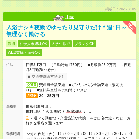
掲載日：2026.08.05
未読
NEW
入浴ナシ＊夜勤でゆったり見守りだけ＊週1日～
無理なく働ける
派遣
社会人未経験OK
大学生歓迎
ブランクOK
WEB登録・面接OK
日収3.1万円～（日勤時給1750円） ■月収例25.2万円～（夜勤
給与
月8回勤務の場合）
交通費別途支給あり
交通費全額支給 ■ガソリン代も全額支給（規定あ
交通費
り） ■無料駐車場もご相談ください
20～25万円
月収例
東京都東村山市
勤務地
東村山駅
/
久米川駅
/
多摩湖駅
/
…
＜選べる勤務地＞介護施設や病院 ※ご自宅の近くなど、お
好きな場所を選べます！
＜例＞ 夜勤（例） 16：00～翌9：00 16：30～翌9：30 17：00
勤務時間
～翌10：00 ※勤務時間は施設によって異なります 「土日祝は休