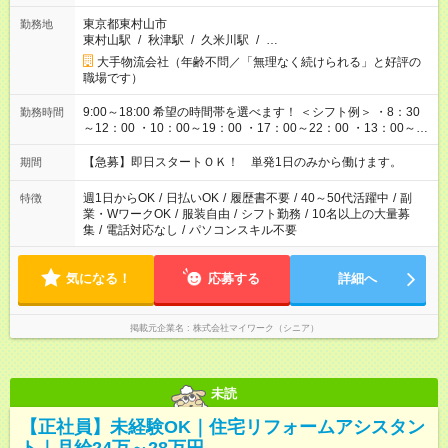
東京都東村山市
勤務地
東村山駅
/
秋津駅
/
久米川駅
/
…
大手物流会社（年齢不問／「無理なく続けられる」と好評の
職場です）
9:00～18:00 希望の時間帯を選べます！ ＜シフト例＞ ・8：30
勤務時間
～12：00 ・10：00～19：00 ・17：00～22：00 ・13：00～
22：00 ・22：00～翌6：00 など
【急募】即日スタートＯＫ！ 単発1日のみから働けます。
期間
週1日からOK
/
日払いOK
/
履歴書不要
/
40～50代活躍中
/
副
特徴
業・WワークOK
/
服装自由
/
シフト勤務
/
10名以上の大量募
集
/
電話対応なし
/
パソコンスキル不要
気になる！
応募する
詳細へ
掲載元企業名
株式会社マイワーク（シニア）
未読
【正社員】未経験OK｜住宅リフォームアシスタン