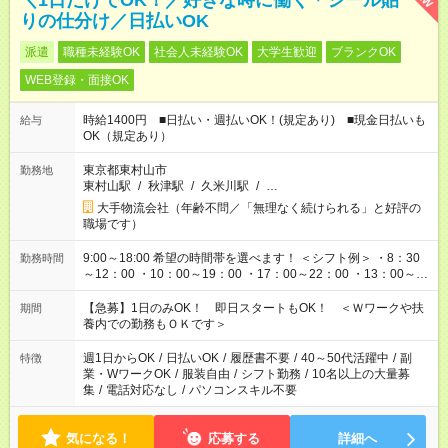
＼1日だけでOK！／好きな時に働く＊シール貼
りの仕分け／日払いOK
派遣
職種未経験OK
社会人未経験OK
大学生歓迎
ブランクOK
WEB登録・面接OK
時給1400円 ■日払い・週払いOK！(規定あり) ■現金日払いも
給与
OK（規定あり）
東京都東村山市
勤務地
東村山駅
/
秋津駅
/
久米川駅
/
…
大手物流会社（年齢不問／「無理なく続けられる」と好評の
職場です）
9:00～18:00 希望の時間帯を選べます！ ＜シフト例＞ ・8：30
勤務時間
～12：00 ・10：00～19：00 ・17：00～22：00 ・13：00～
22：00 ・22：00～翌6：00 など
【急募】1日のみOK！ 即日スタートもOK！ ＜Ｗワークや扶
期間
養内での勤務もＯＫです＞
週1日からOK
/
日払いOK
/
履歴書不要
/
40～50代活躍中
/
副
特徴
業・WワークOK
/
服装自由
/
シフト勤務
/
10名以上の大量募
集
/
電話対応なし
/
パソコンスキル不要
気になる！
応募する
詳細へ