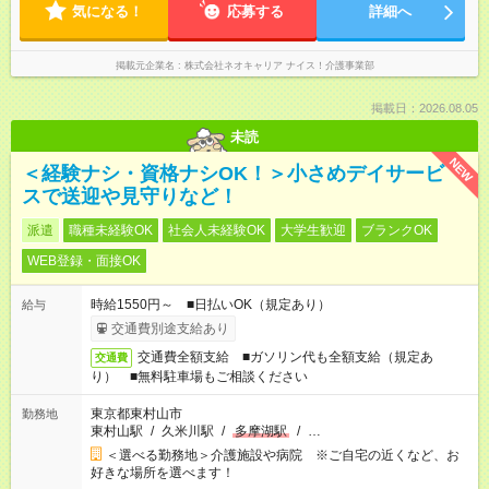
気になる！
応募する
詳細へ
掲載元企業名
株式会社ネオキャリア ナイス！介護事業部
掲載日：2026.08.05
未読
NEW
＜経験ナシ・資格ナシOK！＞小さめデイサービ
スで送迎や見守りなど！
派遣
職種未経験OK
社会人未経験OK
大学生歓迎
ブランクOK
WEB登録・面接OK
時給1550円～ ■日払いOK（規定あり）
給与
交通費別途支給あり
交通費全額支給 ■ガソリン代も全額支給（規定あ
交通費
り） ■無料駐車場もご相談ください
東京都東村山市
勤務地
東村山駅
/
久米川駅
/
多摩湖駅
/
…
＜選べる勤務地＞介護施設や病院 ※ご自宅の近くなど、お
好きな場所を選べます！