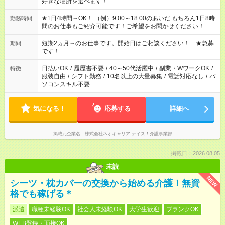
好きな場所を選べます！
★1日4時間～OK！ （例）9:00～18:00のあいだ もちろん1日8時
勤務時間
間のお仕事もご紹介可能です！ご希望をお聞かせください！ ※
週最低15時間以上の勤務が必要です
短期2ヵ月～のお仕事です。開始日はご相談ください！ ★急募
期間
です！
日払いOK
/
履歴書不要
/
40～50代活躍中
/
副業・WワークOK
/
特徴
服装自由
/
シフト勤務
/
10名以上の大量募集
/
電話対応なし
/
パ
ソコンスキル不要
気になる！
応募する
詳細へ
掲載元企業名
株式会社ネオキャリア ナイス！介護事業部
掲載日：2026.08.05
未読
NEW
シーツ・枕カバーの交換から始める介護！無資
格でも稼げる＊
派遣
職種未経験OK
社会人未経験OK
大学生歓迎
ブランクOK
WEB登録・面接OK