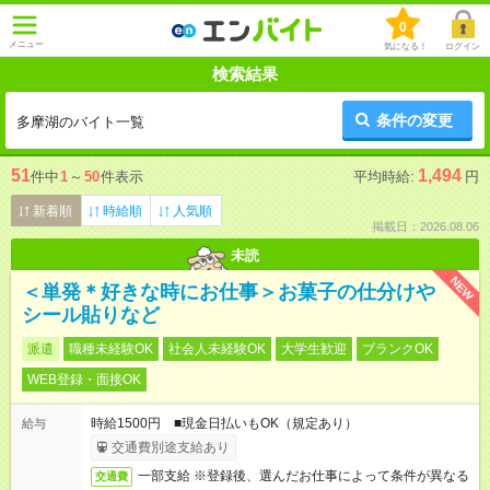
0
メニュー
気になる！
ログイン
検索結果
条件の変更
多摩湖のバイト一覧
51
1,494
件中
1
～
50
件表示
平均時給:
円
新着順
時給順
人気順
掲載日：2026.08.06
未読
NEW
＜単発＊好きな時にお仕事＞お菓子の仕分けや
シール貼りなど
派遣
職種未経験OK
社会人未経験OK
大学生歓迎
ブランクOK
WEB登録・面接OK
時給1500円 ■現金日払いもOK（規定あり）
給与
交通費別途支給あり
一部支給 ※登録後、選んだお仕事によって条件が異なる
交通費