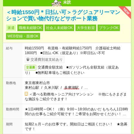
未読
NEW
＜時給1550円＊日払い可＞ラグジュアリーマン
ションで買い物代行などサポート業務
派遣
職種未経験OK
社会人未経験OK
大学生歓迎
ブランクOK
WEB登録・面接OK
時給1550円 有資格・有経験時給1750円 介護福祉士時給
給与
1800円 ■日払いOK（規定あり）※即日払い不可
交通費別途支給あり
交通費全額支給 ■ガソリン代も全額支給（規定あ
交通費
り） ■無料駐車場もご相談ください
東京都東村山市
勤務地
東村山駅
/
久米川駅
/
多摩湖駅
/
…
＜選べる勤務地＞シニア向けマンション ※他にもさまざま
な施設をご紹介できます！
★1日4時間～OK！ （例）9:00～18:00のあいだ もちろん1日8時
勤務時間
間のお仕事もご紹介可能です！ご希望をお聞かせください！ ★
家庭の都合でお休みが必要な場合も遠慮なくご相談ください。
※週最低15時間以上の勤務が必要です
短期2ヵ月～のお仕事です。開始日はご相談ください！ ★急募
期間
です！