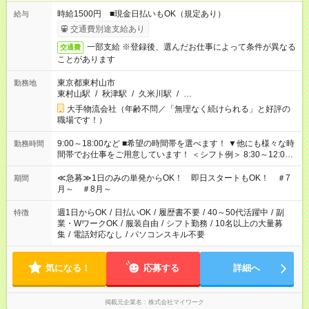
時給1500円 ■現金日払いもOK（規定あり）
給与
交通費別途支給あり
一部支給 ※登録後、選んだお仕事によって条件が異なる
交通費
ことがあります
東京都東村山市
勤務地
東村山駅
/
秋津駅
/
久米川駅
/
…
大手物流会社（年齢不問／「無理なく続けられる」と好評の
職場です！）
9:00～18:00など ■希望の時間帯を選べます！ ▼他にも様々な時
勤務時間
間帯でお仕事をご用意しています！ ＜シフト例＞ 8:30～12:00
17:00～22:00 13:00～22:00 22:00～翌6:00 など
≪急募≫1日のみの単発からOK！ 即日スタートもOK！ ＃7
期間
月～ ＃8月～
週1日からOK
/
日払いOK
/
履歴書不要
/
40～50代活躍中
/
副
特徴
業・WワークOK
/
服装自由
/
シフト勤務
/
10名以上の大量募
集
/
電話対応なし
/
パソコンスキル不要
気になる！
応募する
詳細へ
掲載元企業名
株式会社マイワーク