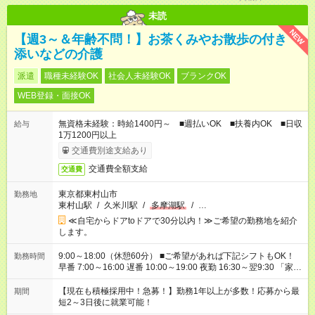
未読
NEW
【週3～＆年齢不問！】お茶くみやお散歩の付き
添いなどの介護
派遣
職種未経験OK
社会人未経験OK
ブランクOK
WEB登録・面接OK
無資格未経験：時給1400円～ ■週払いOK ■扶養内OK ■日収
給与
1万1200円以上
交通費別途支給あり
交通費全額支給
交通費
東京都東村山市
勤務地
東村山駅
/
久米川駅
/
多摩湖駅
/
…
≪自宅からドアtoドアで30分以内！≫ご希望の勤務地を紹介
します。
9:00～18:00（休憩60分） ■ご希望があれば下記シフトもOK！
勤務時間
早番 7:00～16:00 遅番 10:00～19:00 夜勤 16:30～翌9:30 「家族
と休みを合わせたい」 「余裕を持って夕飯の準備がしたい」
「できれば残業はしたくない」 など、ご希望を教えてください
【現在も積極採用中！急募！】勤務1年以上が多数！応募から最
期間
ね。 ※Wワーク希望の方へ 今ご覧のお仕事で希望する勤務時間
短2～3日後に就業可能！
と、もう1つのお仕事の勤務時間。 合計で週40時間を超える場