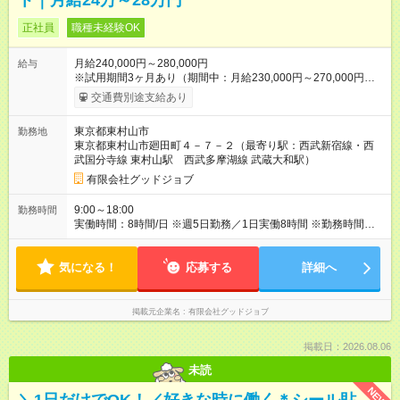
ト｜月給24万～28万円
正社員
職種未経験OK
月給240,000円～280,000円
給与
※試用期間3ヶ月あり（期間中：月給230,000円～270,000円）
※基本は月～金の週5日勤務（完全週休2日制） ※業務状況によ
交通費別途支給あり
り月1～2回程度、休日出勤が発生する場合があります（出勤し
た場合は振替休日を取得） ※年間休日125日 ※勤務時間：9：00
東京都東村山市
勤務地
～18：00（実働8時間／休憩1時間） ※残業代別途支給 ※休日出
東京都東村山市廻田町４－７－２（最寄り駅：西武新宿線・西
勤手当あり ※繁閑により月20～40時間程度の残業が発生する場
武国分寺線 東村山駅 西武多摩湖線 武蔵大和駅）
合があります （残業代は法定通り全額支給） 【試用期間】試用
期間あり 試用期間の長さ：3ヶ月 ※ 雇用形態と給与に、本採用
有限会社グッドジョブ
時と異なる部分があります。 雇用形態：中途採用（正社員） 給
与：月給 230,000円 ～ 270,000円 ※給与・待遇は経験・能力を
9:00～18:00
勤務時間
考慮のうえ決定します。 ※残業代別途支給（法定通り全額支
実働時間：8時間/日 ※週5日勤務／1日実働8時間 ※勤務時間：
給） ※休日出勤手当あり ※交通費実費支給（規定あり）
9：00～18：00（休憩60分） ※終業時刻や休憩時刻は、営業ス
ケジュールにより前後する場合があります ※残業：月平均25時
気になる！
間程度 ※夏季休暇・年末年始休暇あり ※年間休日125日
応募する
詳細へ
掲載元企業名
有限会社グッドジョブ
掲載日：2026.08.06
未読
NEW