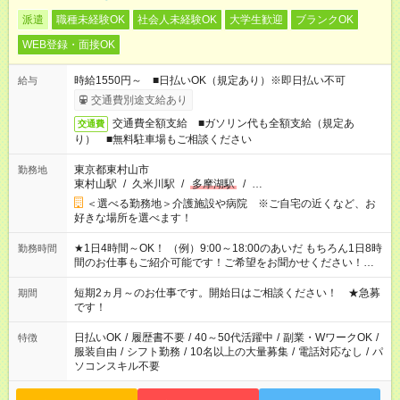
派遣
職種未経験OK
社会人未経験OK
大学生歓迎
ブランクOK
WEB登録・面接OK
時給1550円～ ■日払いOK（規定あり）※即日払い不可
給与
交通費別途支給あり
交通費全額支給 ■ガソリン代も全額支給（規定あ
交通費
り） ■無料駐車場もご相談ください
東京都東村山市
勤務地
東村山駅
/
久米川駅
/
多摩湖駅
/
…
＜選べる勤務地＞介護施設や病院 ※ご自宅の近くなど、お
好きな場所を選べます！
★1日4時間～OK！ （例）9:00～18:00のあいだ もちろん1日8時
勤務時間
間のお仕事もご紹介可能です！ご希望をお聞かせください！★家
庭の都合でお休みが必要な場合も遠慮なくご相談ください。 ※
週最低15時間以上の勤務が必要です
短期2ヵ月～のお仕事です。開始日はご相談ください！ ★急募
期間
です！
日払いOK
/
履歴書不要
/
40～50代活躍中
/
副業・WワークOK
/
特徴
服装自由
/
シフト勤務
/
10名以上の大量募集
/
電話対応なし
/
パ
ソコンスキル不要