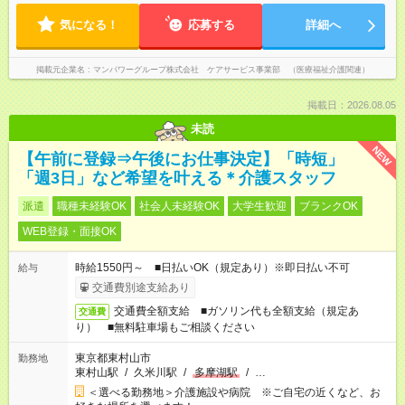
気になる！
応募する
詳細へ
掲載元企業名
マンパワーグループ株式会社 ケアサービス事業部 （医療福祉介護関連）
掲載日：2026.08.05
未読
NEW
【午前に登録⇒午後にお仕事決定】「時短」
「週3日」など希望を叶える＊介護スタッフ
派遣
職種未経験OK
社会人未経験OK
大学生歓迎
ブランクOK
WEB登録・面接OK
時給1550円～ ■日払いOK（規定あり）※即日払い不可
給与
交通費別途支給あり
交通費全額支給 ■ガソリン代も全額支給（規定あ
交通費
り） ■無料駐車場もご相談ください
東京都東村山市
勤務地
東村山駅
/
久米川駅
/
多摩湖駅
/
…
＜選べる勤務地＞介護施設や病院 ※ご自宅の近くなど、お