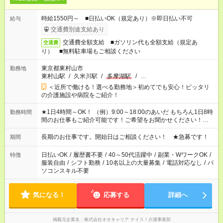
時給1550円～ ■日払いOK（規定あり）※即日払い不可
給与
交通費別途支給あり
交通費全額支給 ■ガソリン代も全額支給（規定あ
交通費
り） ■無料駐車場もご相談ください
東京都東村山市
勤務地
東村山駅
/
久米川駅
/
多摩湖駅
/
…
＜近所で働ける！選べる勤務地＞初めてでも安心！ピッタリ
の介護施設や病院をご紹介！
★1日4時間～OK！ （例）9:00～18:00のあいだ もちろん1日8時
勤務時間
間のお仕事もご紹介可能です！ご希望をお聞かせください！★家
庭の都合でお休みが必要な場合も遠慮なくご相談ください。 ※
週最低15時間以上の勤務が必要です
長期のお仕事です。開始日はご相談ください！ ★急募です！
期間
日払いOK
/
履歴書不要
/
40～50代活躍中
/
副業・WワークOK
/
特徴
服装自由
/
シフト勤務
/
10名以上の大量募集
/
電話対応なし
/
パ
ソコンスキル不要
気になる！
応募する
詳細へ
掲載元企業名
株式会社ネオキャリア ナイス！介護事業部