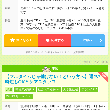
みたい」 「しっかり稼ぎたい」 「もう少し遅い時間から始めた
い」など ご希望にあったお仕事をご案内いたします。 ※未経験
短期2ヵ月～のお仕事です。開始日はご相談ください！ ★急募
期間
の方の場合は1～2ヶ月間は日中での仕事を経験いただき、 お
です！
仕事に慣れてからの夜勤になります。 ★家庭の都合でお休みが
必要な場合も遠慮なくご相談ください。
週1日からOK
/
日払いOK
/
履歴書不要
/
40～50代活躍中
/
副
特徴
業・WワークOK
/
服装自由
/
シフト勤務
/
10名以上の大量募
集
/
電話対応なし
/
パソコンスキル不要
気になる！
応募する
詳細へ
掲載元企業名
株式会社ネオキャリア ナイス！介護事業部
掲載日：2026.08.05
未読
NEW
【フルタイムじゃ働けない！という方へ】週2や
時短もOK＊ケアスタッフ
派遣
職種未経験OK
社会人未経験OK
大学生歓迎
ブランクOK
WEB登録・面接OK
無資格未経験：時給1600円～ 経験者：時給1800円～★日払い
給与