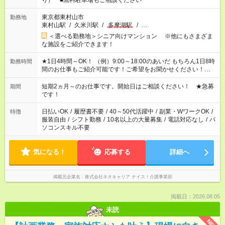
り） ■無料駐車場もご相談ください
東京都東村山市
勤務地
東村山駅
/
久米川駅
/
多摩湖駅
/
…
＜選べる勤務地＞シニア向けマンション ※他にもさまざま
な施設をご紹介できます！
★1日4時間～OK！ （例）9:00～18:00のあいだ もちろん1日8時
勤務時間
間のお仕事もご紹介可能です！ご希望をお聞かせください！★家
庭の都合でお休みが必要な場合も遠慮なくご相談ください。 ※
週最低15時間以上の勤務が必要です
短期2ヵ月～のお仕事です。開始日はご相談ください！ ★急募
期間
です！
日払いOK
/
履歴書不要
/
40～50代活躍中
/
副業・WワークOK
/
特徴
服装自由
/
シフト勤務
/
10名以上の大量募集
/
電話対応なし
/
パ
ソコンスキル不要
気になる！
応募する
詳細へ
掲載元企業名
株式会社ネオキャリア ナイス！介護事業部
掲載日：2026.08.05
未読
NEW