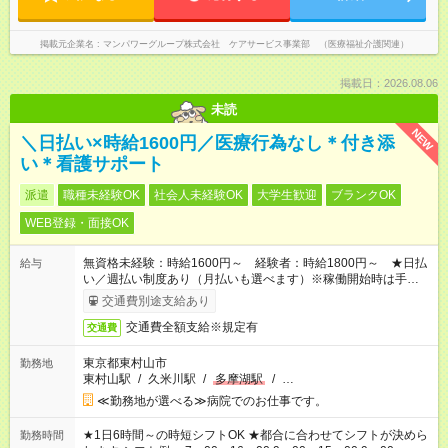
掲載元企業名
マンパワーグループ株式会社 ケアサービス事業部 （医療福祉介護関連）
掲載日：2026.08.06
未読
NEW
＼日払い×時給1600円／医療行為なし＊付き添
い＊看護サポート
派遣
職種未経験OK
社会人未経験OK
大学生歓迎
ブランクOK
WEB登録・面接OK
無資格未経験：時給1600円～ 経験者：時給1800円～ ★日払
給与
い／週払い制度あり（月払いも選べます）※稼働開始時は手続き
完了次第のお支払いとなります。
交通費別途支給あり
交通費全額支給※規定有
交通費
東京都東村山市
勤務地
東村山駅
/
久米川駅
/
多摩湖駅
/
…
≪勤務地が選べる≫病院でのお仕事です。
★1日6時間～の時短シフトOK ★都合に合わせてシフトが決めら
勤務時間