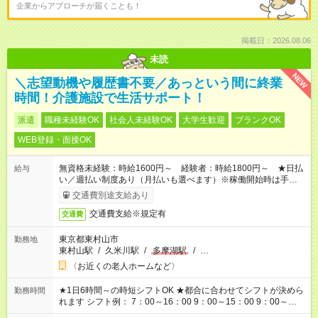
企業からアプローチが届くことも！
掲載日：2026.08.06
未読
NEW
＼志望動機や履歴書不要／あっという間に終業
時間！介護施設で生活サポート！
派遣
職種未経験OK
社会人未経験OK
大学生歓迎
ブランクOK
WEB登録・面接OK
無資格未経験：時給1600円～ 経験者：時給1800円～ ★日払
給与
い／週払い制度あり（月払いも選べます）※稼働開始時は手続き
完了次第のお支払いとなります。
交通費別途支給あり
交通費支給※規定有
交通費
東京都東村山市
勤務地
東村山駅
/
久米川駅
/
多摩湖駅
/
…
〈お近くの老人ホームなど〉
★1日6時間～の時短シフトOK ★都合に合わせてシフトが決めら
勤務時間
れます シフト例： 7：00～16：00 9：00～15：00 9：00～
18：00 11：00～20：00 など ※Wワークの場合、他のお仕事と