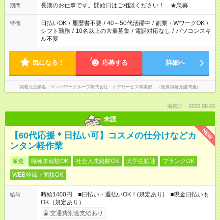
合わせ週40時間超の就業はご案内できません ※法令に基づき、
長期のお仕事です。開始日はご相談ください！ ★急募
期間
週20時間以上勤務は社会保険への加入対象となります ※労働者
派遣法（日雇い派遣の原則禁止）により、短時間・短期間の就
日払いOK
/
履歴書不要
/
40～50代活躍中
/
副業・WワークOK
/
特徴
業はご案内が難しい場合があります
シフト勤務
/
10名以上の大量募集
/
電話対応なし
/
パソコンスキ
ル不要
気になる！
応募する
詳細へ
掲載元企業名
マンパワーグループ株式会社 ケアサービス事業部 （医療福祉介護関連）
掲載日：2026.08.06
未読
NEW
【60代応援＊日払い可】コスメの仕分けなどカ
ンタン軽作業
派遣
職種未経験OK
社会人未経験OK
大学生歓迎
ブランクOK
WEB登録・面接OK
時給1400円 ■日払い・週払いOK！(規定あり) ■現金日払いも
給与
OK（規定あり）
交通費別途支給あり