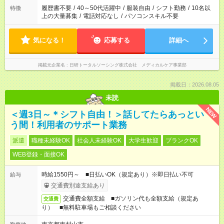
合は応募できません。
履歴書不要
/
40～50代活躍中
/
服装自由
/
シフト勤務
/
10名以
特徴
上の大量募集
/
電話対応なし
/
パソコンスキル不要
気になる！
応募する
詳細へ
掲載元企業名
日研トータルソーシング株式会社 メディカルケア事業部
掲載日：2026.08.05
未読
NEW
＜週3日～＊シフト自由！＞話してたらあっとい
う間！利用者のサポート業務
派遣
職種未経験OK
社会人未経験OK
大学生歓迎
ブランクOK
WEB登録・面接OK
時給1550円～ ■日払いOK（規定あり）※即日払い不可
給与
交通費別途支給あり
交通費全額支給 ■ガソリン代も全額支給（規定あ
交通費
り） ■無料駐車場もご相談ください