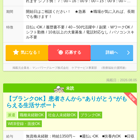
れます シフト例： 7：00～16：00 9：00～15：00 9：00～
18：00 11：00～20：00 など ※Wワークの場合、他のお仕事と
合わせ週40時間超の就業はご案内できません ※法令に基づき、
開始日はご相談ください！ ★急募 ★職場が気に入れば、長期
期間
週20時間以上勤務は社会保険への加入対象となります ※労働者
でも働けます！
派遣法（日雇い派遣の原則禁止）により、短時間・短期間の就
業はご案内が難しい場合があります
日払いOK
/
履歴書不要
/
40～50代活躍中
/
副業・WワークOK
/
特徴
シフト勤務
/
10名以上の大量募集
/
電話対応なし
/
パソコンスキ
ル不要
気になる！
応募する
詳細へ
掲載元企業名
マンパワーグループ株式会社 ケアサービス事業部 （医療福祉介護関連）
掲載日：2026.08.05
未読
NEW
【ブランクOK】患者さんから”ありがとう”がも
らえる生活サポート
派遣
職種未経験OK
社会人未経験OK
ブランクOK
WEB登録・面接OK
無資格未経験：時給1350円～ ■週払いOK ■扶養内OK ■日収
給与