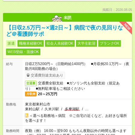
掲載日：2026.08.05
未読
NEW
【日収2.5万円～×週2日～】病院で夜の見回りな
ど＠看護師サポ
派遣
職種未経験OK
社会人未経験OK
大学生歓迎
ブランクOK
WEB登録・面接OK
日収2万5200円～（日勤時給1400円） ■月収例20.1万円～（夜
給与
勤月8回勤務の場合）
交通費別途支給あり
交通費全額支給 ■ガソリン代も全額支給（規定あ
交通費
り） ■無料駐車場もご相談ください
20～25万円
月収例
東京都東村山市
勤務地
東村山駅
/
久米川駅
/
多摩湖駅
/
…
＜選べる勤務地＞病院 ※ご自宅の近くなど、お好きな場所
を選べます！
夜勤（例） 16:00～翌9:00 もちろん夜勤以外の時間も選べます
勤務時間