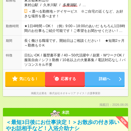
東京都東村山市
勤務地
東村山駅
/
久米川駅
/
多摩湖駅
/
…
＜選べる勤務地＞デイサービス ※ご自宅の近くなど、お好
きな場所を選べます！
★1日4時間～OK！ （例）9:00～18:00のあいだ もちろん1日8時
勤務時間
間のお仕事もご紹介可能です！ご希望をお聞かせください！★家
庭の都合でお休みが必要な場合も遠慮なくご相談ください。 ※
週最低15時間以上の勤務が必要です
長く働ける職場です。開始日はご相談ください！ ★短期2ヶ月
期間
～勤務もＯＫ
日払いOK
/
履歴書不要
/
40～50代活躍中
/
副業・WワークOK
/
特徴
服装自由
/
シフト勤務
/
10名以上の大量募集
/
電話対応なし
/
パ
ソコンスキル不要
気になる！
応募する
詳細へ
掲載元企業名
株式会社ネオキャリア ナイス！介護事業部
掲載日：2026.08.05
未読
NEW
＜最短3日後にお仕事決定！＞お散歩の付き添い
やお話相手など！入浴介助ナシ