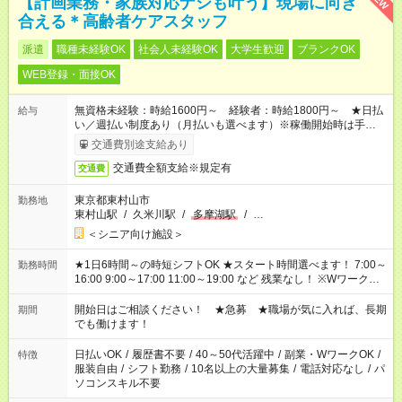
【計画業務・家族対応ナシも叶う】現場に向き
合える＊高齢者ケアスタッフ
派遣
職種未経験OK
社会人未経験OK
大学生歓迎
ブランクOK
WEB登録・面接OK
無資格未経験：時給1600円～ 経験者：時給1800円～ ★日払
給与
い／週払い制度あり（月払いも選べます）※稼働開始時は手続き
完了次第のお支払いとなります。
交通費別途支給あり
交通費全額支給※規定有
交通費
東京都東村山市
勤務地
東村山駅
/
久米川駅
/
多摩湖駅
/
…
＜シニア向け施設＞
★1日6時間～の時短シフトOK ★スタート時間選べます！ 7:00～
勤務時間
16:00 9:00～17:00 11:00～19:00 など 残業なし！ ※Wワークの
場合、他のお仕事と合わせ週40時間超の就業はご案内できませ
ん ※法令に基づき、週20時間以上勤務は社会保険への加入対象
開始日はご相談ください！ ★急募 ★職場が気に入れば、長期
期間
となります ※労働者派遣法（日雇い派遣の原則禁止）により、
でも働けます！
短時間・短期間の就業はご案内が難しい場合があります
日払いOK
/
履歴書不要
/
40～50代活躍中
/
副業・WワークOK
/
特徴
服装自由
/
シフト勤務
/
10名以上の大量募集
/
電話対応なし
/
パ
ソコンスキル不要