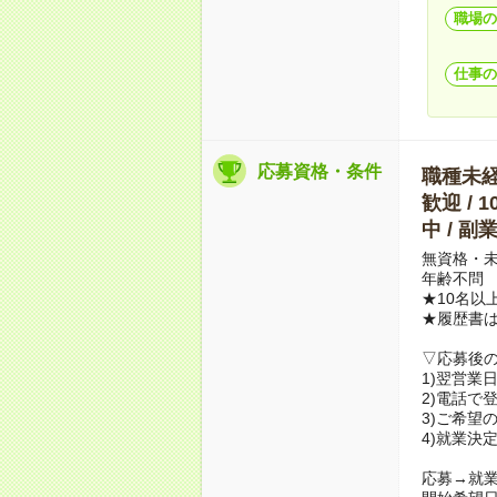
職場の
仕事の
応募資格・条件
職種未経験
歓迎 / 
中 / 
無資格・未
年齢不問
★10名以
★履歴書
▽応募後
1)翌営業
2)電話で
3)ご希望
4)就業決
応募→就業