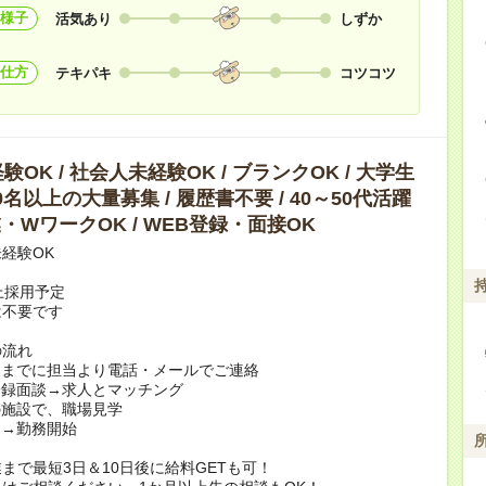
様子
活気あり
しずか
仕方
テキパキ
コツコツ
OK / 社会人未経験OK / ブランクOK / 大学生
10名以上の大量募集 / 履歴書不要 / 40～50代活躍
副業・WワークOK / WEB登録・面接OK
経験OK
上採用予定
は不要です
の流れ
日までに担当より電話・メールでご連絡
登録面談→求人とマッチング
の施設で、職場見学
定→勤務開始
まで最短3日＆10日後に給料GETも可！