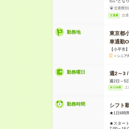
払いとな
交通費別
交通
交通費
勤務地
東京都
車通勤O
【小平市
＜シニア
勤務曜日
週2～3 
週2日～5
土
休日休暇
勤務時間
シフト勤
★1日6時
★スター
7:00～16: