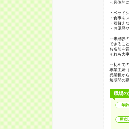
＜具体的
・ベッド
・食事を
・着替え
・お風呂
～未経験
できるこ
お名前を
それも大
～初めての
専業主婦
異業種か
短期間の
職場の
年齢
男女