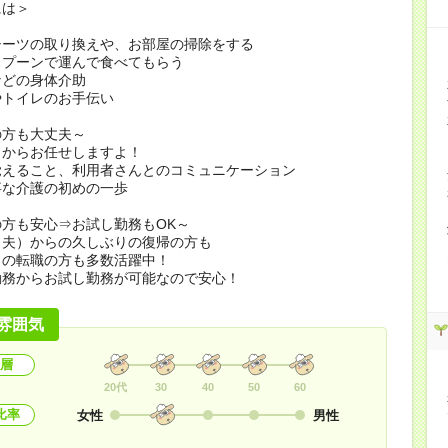
には＞
シーツの取り換えや、お部屋の掃除をする
スプーンで運んで食べてもらう
などの身体介助
やトイレのお手伝い
の方も大丈夫～
とからお任せしますよ！
覚えること、利用者さんとのコミュニケーション
事な介護の初めの一歩
方も安心⇒お試し勤務もOK～
（夫）からの久しぶりの復帰の方も
らの転職の方も多数活躍中！
勤務からお試し勤務が可能なので安心！
雰囲気
層
20代
30
40
50
60
比率
女性
男性