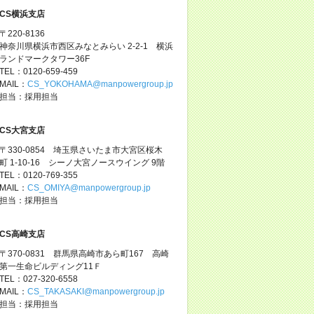
CS横浜支店
〒220-8136
神奈川県横浜市西区みなとみらい 2-2-1 横浜
ランドマークタワー36F
TEL：0120-659-459
MAIL：
CS_YOKOHAMA@manpowergroup.jp
担当：採用担当
CS大宮支店
〒330-0854 埼玉県さいたま市大宮区桜木
町 1-10-16 シーノ大宮ノースウイング 9階
TEL：0120-769-355
MAIL：
CS_OMIYA@manpowergroup.jp
担当：採用担当
CS高崎支店
〒370-0831 群馬県高崎市あら町167 高崎
第一生命ビルディング11Ｆ
TEL：027-320-6558
MAIL：
CS_TAKASAKI@manpowergroup.jp
担当：採用担当