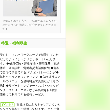
介護が初めての方も、ご経験がある方も！あ
なたに合った職場をご紹介させていただきま
す！
待遇・福利厚生
安心してマンパワーグループで就業していた
だけるようにしっかりとサポートいたしま
す。 ◆健康保険・厚生年金・雇用保険・有給
休暇・健康診断・労働者災害補償保険 ◆無料
で自宅で学習できるパソコントレーニング◆
無料キャリアカウンセリング ◆各種提携スク
ールのメニューを優待料金で受講など【その
他】◆リゾート・レジャー・スパ・ショッピ
ング・グルメ・エステなど各施設を特別割引
価格にて利用できる優待サービス
有資格者によるキャリアカウンセ
ポイント！
リングを無料でご提供しています。 またご登