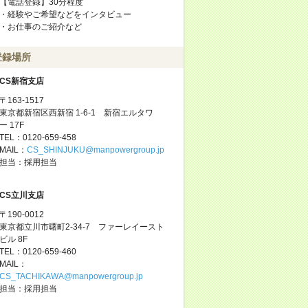
【電話登録】30分程度
・経験やご希望などをインタビュー
・お仕事のご紹介など
登録場所
CS新宿支店
〒163-1517
東京都新宿区西新宿 1-6-1 新宿エルタワ
ー 17F
TEL：0120-659-458
MAIL：
CS_SHINJUKU@manpowergroup.jp
担当：採用担当
CS立川支店
〒190-0012
東京都立川市曙町2-34-7 ファーレイースト
ビル 8F
TEL：0120-659-460
MAIL：
CS_TACHIKAWA@manpowergroup.jp
担当：採用担当