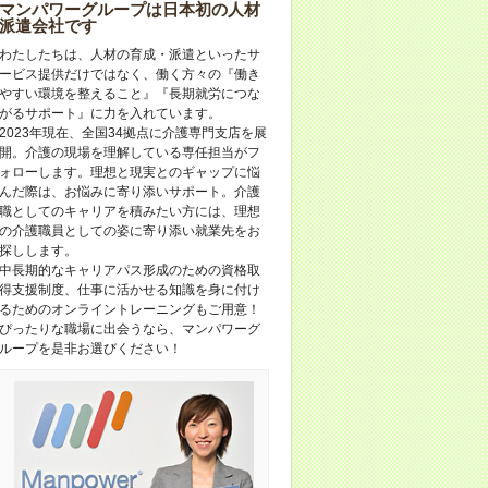
マンパワーグループは日本初の人材
派遣会社です
わたしたちは、人材の育成・派遣といったサ
ービス提供だけではなく、働く方々の『働き
やすい環境を整えること』『長期就労につな
がるサポート』に力を入れています。
2023年現在、全国34拠点に介護専門支店を展
開。介護の現場を理解している専任担当がフ
ォローします。理想と現実とのギャップに悩
んだ際は、お悩みに寄り添いサポート。介護
職としてのキャリアを積みたい方には、理想
の介護職員としての姿に寄り添い就業先をお
探しします。
中長期的なキャリアパス形成のための資格取
得支援制度、仕事に活かせる知識を身に付け
るためのオンライントレーニングもご用意！
ぴったりな職場に出会うなら、マンパワーグ
ループを是非お選びください！