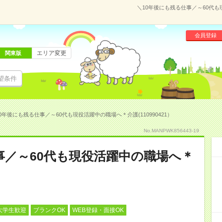
＼10年後にも残る仕事／～60代も
会員登録
エリア変更
関東版
望条件
0年後にも残る仕事／～60代も現役活躍中の職場へ＊介護(110990421）
No.MANPWK856443-19
事／～60代も現役活躍中の職場へ＊
大学生歓迎
ブランクOK
WEB登録・面接OK