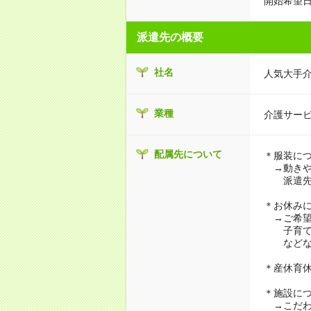
開始希望日
派遣先の概要
社名
人気大手
業種
介護サー
配属先について
＊服装に
→動きや
派遣先に
＊お休み
→ご希望
子育て・
などな
＊産休育
＊施設に
→こだわ