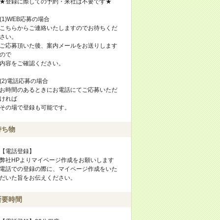
★登録に際しての予約・来社は不要です★
(1)WEB応募の場合
こちらからご連絡いたしますのでお待ちくだ
さい。
ご応募頂いた後、案内メールをお送りします
ので
内容をご確認ください。
(2)電話応募の場合
お時間のあるときにお電話にてご応募いただ
ければ
その場で登録も可能です。
持ち物
【電話登録】
弊社HPよりマイページ作成をお願いします
電話での登録の際に、マイページ作成をいた
だいた旨をお伝えください。
所要時間