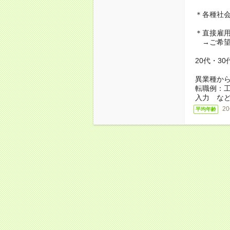
＊各種社
＊直接雇
→ご希望
20代・3
異業種か
転職例：
入力 な
2
平均年齢