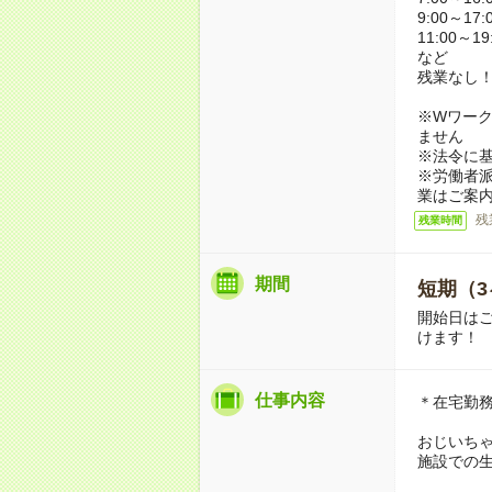
9:00～17:
11:00～19
など
残業なし
※Wワーク
ません
※法令に基
※労働者
業はご案
残
残業時間
期間
短期（3
開始日は
けます！
仕事内容
＊在宅勤
おじいち
施設での