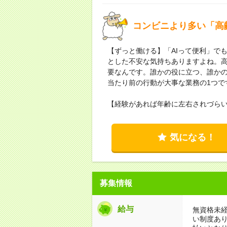
コンビニより多い「高
【ずっと働ける】「AIって便利」で
とした不安な気持ちありますよね。
要なんです。誰かの役に立つ、誰か
当たり前の行動が大事な業務の1つで
【経験があれば年齢に左右されづら
気になる！
募集情報
給与
無資格未経
い制度あ