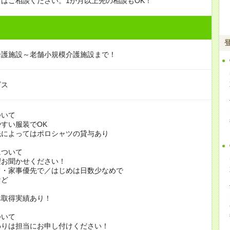
はご相談ください。1か月以上先の相談もOK！
介護施設～老舗小規模介護施設まで！
ビス
ついて
すい服装でOK
よってはポロシャツの貸与あり
について
お聞かせください！
家事優先で／はじめは日数少なめで
ど
休取得実績あり！
ついて
りは担当にお申し付けください！