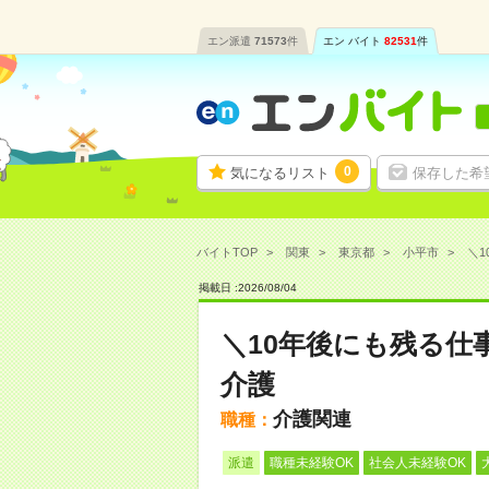
エン派遣
71573
件
エン バイト
82531
件
0
気になるリスト
保存した希
バイトTOP
関東
東京都
小平市
＼1
掲載日 :
2026
/
08
/
04
＼10年後にも残る仕
介護
介護関連
職種：
派遣
職種未経験OK
社会人未経験OK