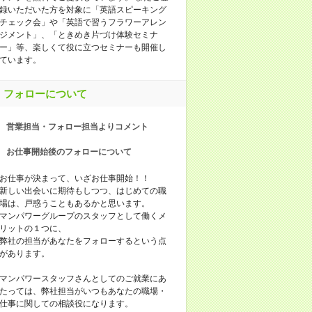
録いただいた方を対象に「英語スピーキング
チェック会」や「英語で習うフラワーアレン
ジメント」、「ときめき片づけ体験セミナ
ー」等、楽しくて役に立つセミナーも開催し
ています。
フォローについて
営業担当・フォロー担当よりコメント
お仕事開始後のフォローについて
お仕事が決まって、いざお仕事開始！！
新しい出会いに期待もしつつ、はじめての職
場は、戸惑うこともあるかと思います。
マンパワーグループのスタッフとして働くメ
リットの１つに、
弊社の担当があなたをフォローするという点
があります。
マンパワースタッフさんとしてのご就業にあ
たっては、弊社担当がいつもあなたの職場・
仕事に関しての相談役になります。