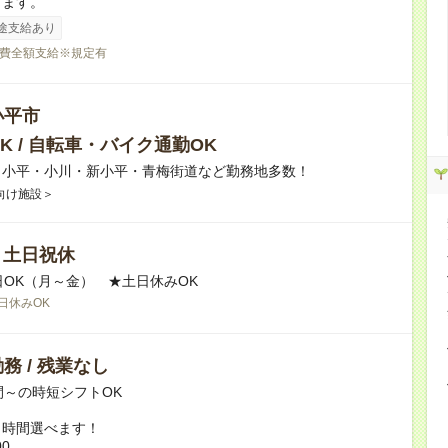
ります。
途支給あり
費全額支給※規定有
小平市
K / 自転車・バイク通勤OK
】小平・小川・新小平・青梅街道など勤務地多数！
向け施設＞
/ 土日祝休
日OK（月～金） ★土日休みOK
日休みOK
務 / 残業なし
間～の時短シフトOK
ト時間選べます！
00