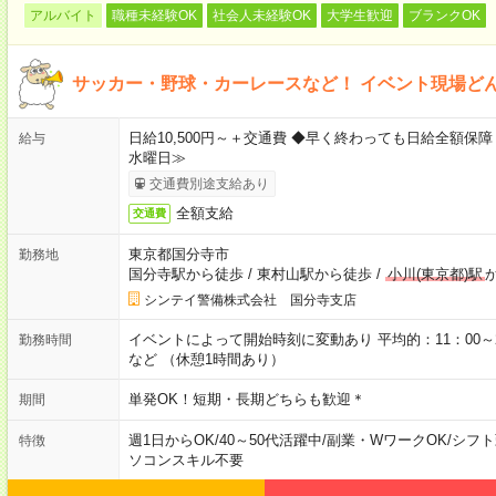
アルバイト
職種未経験OK
社会人未経験OK
大学生歓迎
ブランクOK
サッカー・野球・カーレースなど！ イベント現場どんど
日給10,500円～＋交通費 ◆早く終わっても日給全額
給与
水曜日≫
交通費別途支給あり
全額支給
交通費
東京都国分寺市
勤務地
国分寺駅から徒歩
/
東村山駅から徒歩
/
小川(東京都)駅
シンテイ警備株式会社 国分寺支店
イベントによって開始時刻に変動あり 平均的：11：00～20：0
勤務時間
など （休憩1時間あり）
単発OK！短期・長期どちらも歓迎＊
期間
週1日からOK
/
40～50代活躍中
/
副業・WワークOK
/
シフト
特徴
ソコンスキル不要