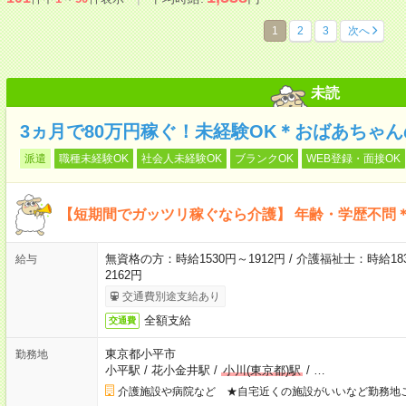
1
2
3
次へ
未読
3ヵ月で80万円稼ぐ！未経験OK＊おばあちゃ
派遣
職種未経験OK
社会人未経験OK
ブランクOK
WEB登録・面接OK
【短期間でガッツリ稼ぐなら介護】 年齢・学歴不問＊
無資格の方：時給1530円～1912円 / 介護福祉士：時給183
給与
2162円
交通費別途支給あり
全額支給
交通費
東京都小平市
勤務地
小平駅
/
花小金井駅
/
小川(東京都)駅
/
…
介護施設や病院など ★自宅近くの施設がいいなど勤務地