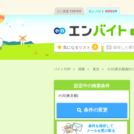
エン派遣
71573
件
エン バイト
82531
件
0
気になるリスト
保存した希
バイトTOP
関東
東京
小川(東京都)駅
設定中の検索条件
小川(東京都)
条件の変更
条件を保存して
メールを受け取る