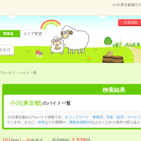
小川(東京都)駅
会員登録
エリア変更
関東版
望条件
のアルバイト・バイト一覧
検索結果
小川(東京都)
のバイト一覧
小川(東京都)のアルバイト情報です。
オフィスワーク・事務系
、
営業・販売・サービス
ています。さらに、
単発
などの期間や、
職種未経験OK
などのこだわり条件で絞り込ん
1,538
101
平均時給:
円
件中
1
～
50
件表示