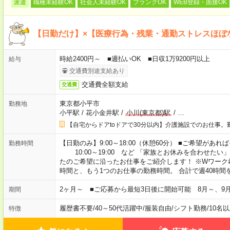
派遣
職種未経験OK
社会人未経験OK
ブランクOK
WEB登録・面接OK
【日勤だけ】×【医療行為・残業・通勤ストレスほぼ
時給2400円～ ■週払いOK ■日収1万9200円以上
給与
交通費別途支給あり
交通費全額支給
交通費
東京都小平市
勤務地
小平駅
/
花小金井駅
/
小川(東京都)駅
/
…
【自宅からドアtoドアで30分以内】介護施設でのお仕事。
【日勤のみ】9:00～18:00（休憩60分） ■ご希望があれば
勤務時間
10:00～19:00 など 「家族とお休みを合わせたい
たのご希望に沿ったお仕事をご紹介します！ ※Wワーク
時間と、もう1つのお仕事の勤務時間。 合計で週40時
2ヶ月～ ■ご応募から最短3日後に開始可能 8月～、9
期間
履歴書不要
/
40～50代活躍中
/
服装自由
/
シフト勤務
/
10名
特徴