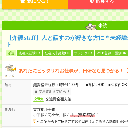
気になる！
応募する
未読
【介護staff】人と話すのが好きな方に＊未経
ト
派遣
職種未経験OK
社会人未経験OK
ブランクOK
WEB登録・面接OK
あなたにピッタリなお仕事が、日研なら見つかる！
無資格未経験：時給1400円～ ■週払いOK ■扶養内OK 
給与
交通費別途支給あり
交通費全額支給
交通費
東京都小平市
勤務地
小平駅
/
花小金井駅
/
小川(東京都)駅
/
…
≪自宅からドアtoドアで30分以内！≫ご希望の勤務地を紹