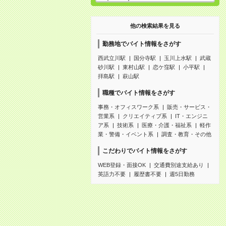
他の検索結果を見る
勤務地でバイト情報をさがす
西武立川駅
国分寺駅
玉川上水駅
武蔵
砂川駅
東村山駅
恋ケ窪駅
小平駅
拝島駅
萩山駅
職種でバイト情報をさがす
事務・オフィスワーク系
販売・サービス・
営業系
クリエイティブ系
IT・エンジニ
ア系
技術系
医療・介護・福祉系
軽作
業・警備・イベント系
調査・教育・その他
こだわりでバイト情報をさがす
WEB登録・面接OK
交通費別途支給あり
英語力不要
履歴書不要
週5日勤務