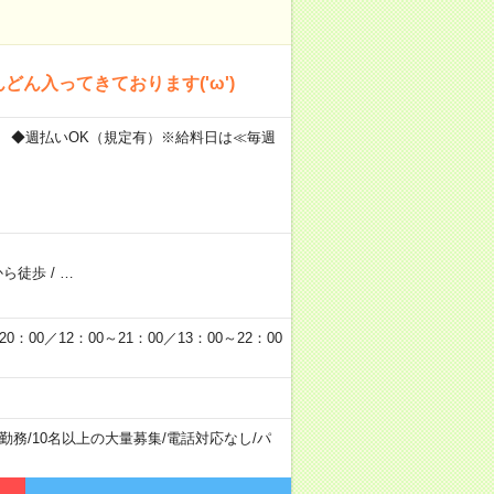
ん入ってきております('ω')
保障 ◆週払いOK（規定有）※給料日は≪毎週
から徒歩
/
…
0／12：00～21：00／13：00～22：00
勤務
/
10名以上の大量募集
/
電話対応なし
/
パ