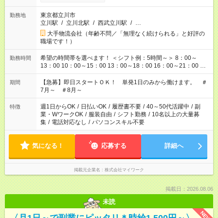
東京都立川市
勤務地
立川駅
/
立川北駅
/
西武立川駅
/
…
大手物流会社（年齢不問／「無理なく続けられる」と好評の
職場です！）
希望の時間帯を選べます！ ＜シフト例：5時間～＞ 8：00～
勤務時間
13：00 10：00～15：00 13：00～18：00 16：00～21：00 ＜
シフト例：8時間～＞ ・10：00～19：00 ・13：00～22：00 ・
22：00～翌6：00 など！是非ご希望をお聞かせください！
【急募】即日スタートＯＫ！ 単発1日のみから働けます。 ＃
期間
7月～ ＃8月～
週1日からOK
/
日払いOK
/
履歴書不要
/
40～50代活躍中
/
副
特徴
業・WワークOK
/
服装自由
/
シフト勤務
/
10名以上の大量募
集
/
電話対応なし
/
パソコンスキル不要
気になる！
応募する
詳細へ
掲載元企業名
株式会社マイワーク
掲載日：2026.08.06
未読
NEW