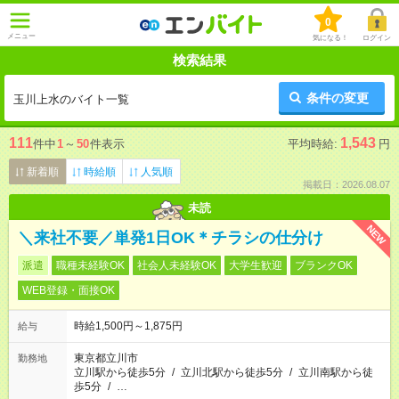
0
メニュー
気になる！
ログイン
検索結果
条件の変更
玉川上水のバイト一覧
111
1,543
件中
1
～
50
件表示
平均時給:
円
新着順
時給順
人気順
掲載日：2026.08.07
未読
NEW
＼来社不要／単発1日OK＊チラシの仕分け
派遣
職種未経験OK
社会人未経験OK
大学生歓迎
ブランクOK
WEB登録・面接OK
時給1,500円～1,875円
給与
東京都立川市
勤務地
立川駅から徒歩5分
/
立川北駅から徒歩5分
/
立川南駅から徒
歩5分
/
…