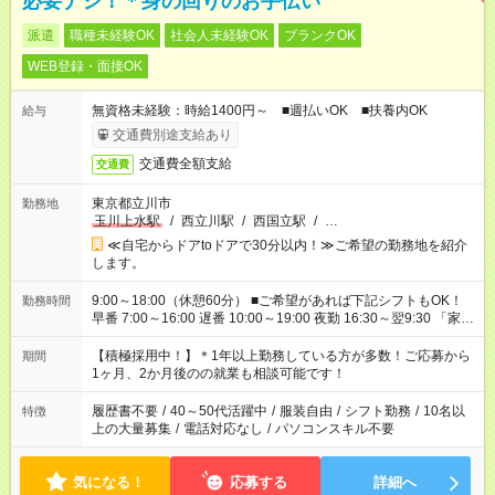
必要ナシ！＊身の回りのお手伝い
派遣
職種未経験OK
社会人未経験OK
ブランクOK
WEB登録・面接OK
無資格未経験：時給1400円～ ■週払いOK ■扶養内OK
給与
交通費別途支給あり
交通費全額支給
交通費
東京都立川市
勤務地
玉川上水駅
/
西立川駅
/
西国立駅
/
…
≪自宅からドアtoドアで30分以内！≫ご希望の勤務地を紹介
します。
9:00～18:00（休憩60分） ■ご希望があれば下記シフトもOK！
勤務時間
早番 7:00～16:00 遅番 10:00～19:00 夜勤 16:30～翌9:30 「家族
と休みを合わせたい」 「余裕を持って夕飯の準備がしたい」
「できれば残業はしたくない」 など、ご希望を教えてください
【積極採用中！】＊1年以上勤務している方が多数！ご応募から
期間
ね。 ※Wワーク希望の方へ 今ご覧のお仕事で希望する勤務時間
1ヶ月、2か月後のの就業も相談可能です！
と、もう1つのお仕事の勤務時間が 合計で週40時間を超える場
合は応募できません。
履歴書不要
/
40～50代活躍中
/
服装自由
/
シフト勤務
/
10名以
特徴
上の大量募集
/
電話対応なし
/
パソコンスキル不要
気になる！
応募する
詳細へ