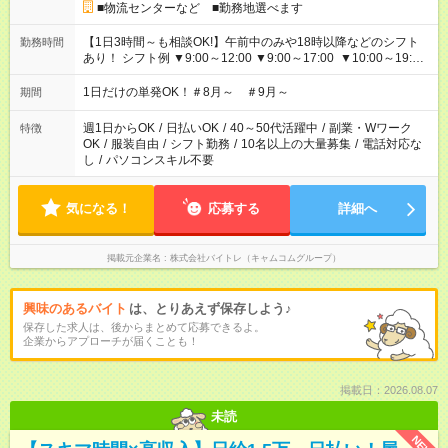
■物流センターなど ■勤務地選べます
【1日3時間～も相談OK!】午前中のみや18時以降などのシフト
勤務時間
あり！ シフト例 ▼9:00～12:00 ▼9:00～17:00 ▼10:00～19:00
▼18:00～21:00
1日だけの単発OK！＃8月～ ＃9月～
期間
週1日からOK
/
日払いOK
/
40～50代活躍中
/
副業・Wワーク
特徴
OK
/
服装自由
/
シフト勤務
/
10名以上の大量募集
/
電話対応な
し
/
パソコンスキル不要
気になる！
応募する
詳細へ
掲載元企業名
株式会社バイトレ（キャムコムグループ）
興味のあるバイト
は、とりあえず保存しよう♪
保存した求人は、後からまとめて応募できるよ。
企業からアプローチが届くことも！
掲載日：2026.08.07
未読
NEW