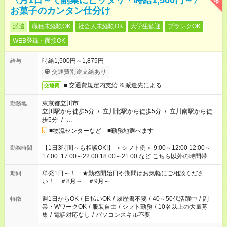
〈月1日～で副業にピッタリ＊時給1,500円～〉
お菓子のカンタン仕分け
派遣
職種未経験OK
社会人未経験OK
大学生歓迎
ブランクOK
WEB登録・面接OK
時給1,500円～1,875円
給与
交通費別途支給あり
■ 交通費規定内支給 ※派遣先による
交通費
東京都立川市
勤務地
立川駅から徒歩5分
/
立川北駅から徒歩5分
/
立川南駅から徒
歩5分
/
…
■物流センターなど ■勤務地選べます
【1日3時間～も相談OK!】 ＜シフト例＞ 9:00～12:00 12:00～
勤務時間
17:00 17:00～22:00 18:00～21:00 など こちら以外の時間帯も
お気軽にご相談ください！
単発1日～！ ★勤務開始日や期間はお気軽にご相談くださ
期間
い！ ＃8月～ ＃9月～
週1日からOK
/
日払いOK
/
履歴書不要
/
40～50代活躍中
/
副
特徴
業・WワークOK
/
服装自由
/
シフト勤務
/
10名以上の大量募
集
/
電話対応なし
/
パソコンスキル不要