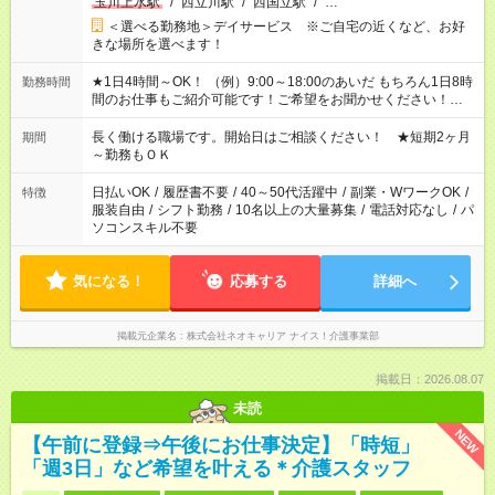
玉川上水駅
/
西立川駅
/
西国立駅
/
…
＜選べる勤務地＞デイサービス ※ご自宅の近くなど、お好
きな場所を選べます！
★1日4時間～OK！ （例）9:00～18:00のあいだ もちろん1日8時
勤務時間
間のお仕事もご紹介可能です！ご希望をお聞かせください！★家
庭の都合でお休みが必要な場合も遠慮なくご相談ください。 ※
週最低15時間以上の勤務が必要です
長く働ける職場です。開始日はご相談ください！ ★短期2ヶ月
期間
～勤務もＯＫ
日払いOK
/
履歴書不要
/
40～50代活躍中
/
副業・WワークOK
/
特徴
服装自由
/
シフト勤務
/
10名以上の大量募集
/
電話対応なし
/
パ
ソコンスキル不要
気になる！
応募する
詳細へ
掲載元企業名
株式会社ネオキャリア ナイス！介護事業部
掲載日：2026.08.07
未読
NEW
【午前に登録⇒午後にお仕事決定】「時短」
「週3日」など希望を叶える＊介護スタッフ