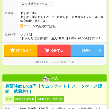
よる更新判定あり 社内試験合格後、時給＋50～100円の昇給あ
交通費別途支給あり
り （大学生は＋20円） 試用期間あり：入社日から3ヶ月間／本
採用と待遇は変わりません。 【試用期間】試用期間あり 試用期
東京都立川市
勤務地
間の長さ：3ヶ月 雇用形態、給与は本採用時と同じです。
東京都立川市柏町1-20-22（最寄り駅：多摩都市モノレール「泉
体育館駅」徒歩8分）
ウエルシア薬局株式会社
シフト制
勤務時間
1日あたりの実働時間：最大7時間/日 9:00～20:00の間で1日4時
間～応相談 ☆週2日～応相談 ※勤務曜日応相談 ※夕方帯 日曜勤
務可能な方歓迎 ☆未経験・無資格可
気になる！
応募する
詳細へ
掲載元企業名
ウエルシア薬局株式会社
未読
最高時給1700円【サムソナイト】スーツケース販
売 武蔵村山
派遣
職種未経験OK
WEB登録・面接OK
時給1500円～1700円 ※ご経験・スキルにより考慮致します
給与