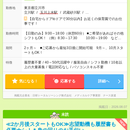
東京都立川市
勤務地
立川駅
/
玉川上水駅
/
武蔵砂川駅
/
…
【自宅からドアtoドアで30分以内】お近くの保育園でのお仕
事です！
【日勤のみ】9:00～18:00（休憩60分） ■ご希望があればその他
勤務時間
シフトもOK！ （例）8:30～17:30 10:00～19:00 など
「家族とお休みを合わせたい」 「余裕を持って夕飯の準備がし
たい」 「できれば残業はしたくない」 など、ご希望があれば教
2ヶ月～ ■ご応募から最短3日後に開始可能 9月～、10月スタ
期間
えてくださいね。 ※Wワーク希望の方へ 今ご覧のお仕事で希望
ートもOK！
する勤務時間と、もう1つのお仕事の勤務時間。 合計で週40時
間を超える場合は応募できません
履歴書不要
/
40～50代活躍中
/
服装自由
/
シフト勤務
/
10名以
特徴
上の大量募集
/
電話対応なし
/
パソコンスキル不要
気になる！
応募する
詳細へ
掲載元企業名
日研トータルソーシング株式会社 メディカルケア事業部 ナース派遣
掲載日：2026.08.07
未読
NEW
≪2か月後スタートもOK≫志望動機も履歴書も