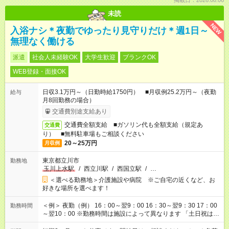
掲載日：2026.08.06
未読
NEW
入浴ナシ＊夜勤でゆったり見守りだけ＊週1日～
無理なく働ける
派遣
社会人未経験OK
大学生歓迎
ブランクOK
WEB登録・面接OK
日収3.1万円～（日勤時給1750円） ■月収例25.2万円～（夜勤
給与
月8回勤務の場合）
交通費別途支給あり
交通費全額支給 ■ガソリン代も全額支給（規定あ
交通費
り） ■無料駐車場もご相談ください
20～25万円
月収例
東京都立川市
勤務地
玉川上水駅
/
西立川駅
/
西国立駅
/
…
＜選べる勤務地＞介護施設や病院 ※ご自宅の近くなど、お
好きな場所を選べます！
＜例＞ 夜勤（例） 16：00～翌9：00 16：30～翌9：30 17：00
勤務時間
～翌10：00 ※勤務時間は施設によって異なります 「土日祝は休
みたい」 「しっかり稼ぎたい」 「もう少し遅い時間から始めた