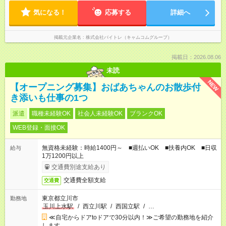
気になる！
応募する
詳細へ
掲載元企業名
株式会社バイトレ（キャムコムグループ）
掲載日：2026.08.06
未読
NEW
【オープニング募集】おばあちゃんのお散歩付
き添いも仕事の1つ
派遣
職種未経験OK
社会人未経験OK
ブランクOK
WEB登録・面接OK
無資格未経験：時給1400円～ ■週払いOK ■扶養内OK ■日収
給与
1万1200円以上
交通費別途支給あり
交通費全額支給
交通費
東京都立川市
勤務地
玉川上水駅
/
西立川駅
/
西国立駅
/
…
≪自宅からドアtoドアで30分以内！≫ご希望の勤務地を紹介
します。