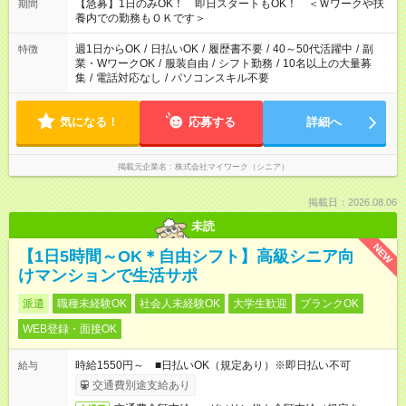
【急募】1日のみOK！ 即日スタートもOK！ ＜Ｗワークや扶
期間
養内での勤務もＯＫです＞
週1日からOK
/
日払いOK
/
履歴書不要
/
40～50代活躍中
/
副
特徴
業・WワークOK
/
服装自由
/
シフト勤務
/
10名以上の大量募
集
/
電話対応なし
/
パソコンスキル不要
気になる！
応募する
詳細へ
掲載元企業名
株式会社マイワーク（シニア）
掲載日：2026.08.06
未読
NEW
【1日5時間～OK＊自由シフト】高級シニア向
けマンションで生活サポ
派遣
職種未経験OK
社会人未経験OK
大学生歓迎
ブランクOK
WEB登録・面接OK
時給1550円～ ■日払いOK（規定あり）※即日払い不可
給与
交通費別途支給あり