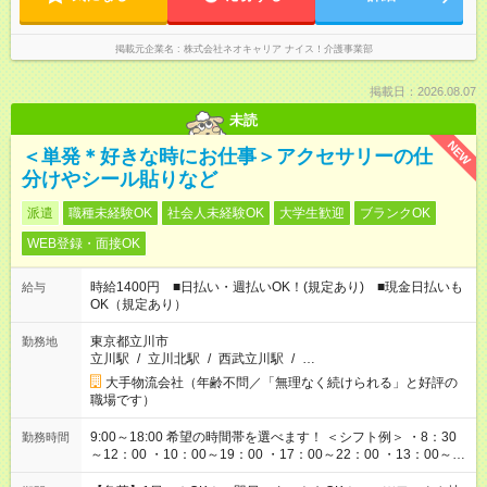
掲載元企業名
株式会社ネオキャリア ナイス！介護事業部
掲載日：2026.08.07
未読
NEW
＜単発＊好きな時にお仕事＞アクセサリーの仕
分けやシール貼りなど
派遣
職種未経験OK
社会人未経験OK
大学生歓迎
ブランクOK
WEB登録・面接OK
時給1400円 ■日払い・週払いOK！(規定あり) ■現金日払いも
給与
OK（規定あり）
東京都立川市
勤務地
立川駅
/
立川北駅
/
西武立川駅
/
…
大手物流会社（年齢不問／「無理なく続けられる」と好評の
職場です）
9:00～18:00 希望の時間帯を選べます！ ＜シフト例＞ ・8：30
勤務時間
～12：00 ・10：00～19：00 ・17：00～22：00 ・13：00～
22：00 ・22：00～翌6：00 など