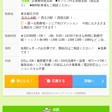
交通費全額支給 ■ガソリン代も全額支給（規定あ
交通費
り） ■無料駐車場もご相談ください
東京都立川市
勤務地
玉川上水駅
/
西立川駅
/
西国立駅
/
…
＜選べる勤務地＞シニア向けマンション ※他にもさまざま
な施設をご紹介できます！
★1日5時間～OK！ （例）9:00～18:00で好きな時間に勤務可
勤務時間
能！ ＞シフト例 9時～14時 11時～15時 13時～18時など ご自身
のご都合に合わせて勤務時間をご相談ください！ ★家庭の都合
でお休みや時間の調整が必要な場合も遠慮なくご相談くださ
短期2ヵ月～のお仕事です。開始日はご相談ください！ ★急募
期間
い。
です！
日払いOK
/
履歴書不要
/
40～50代活躍中
/
副業・WワークOK
/
特徴
服装自由
/
シフト勤務
/
10名以上の大量募集
/
電話対応なし
/
パ
ソコンスキル不要
気になる！
応募する
詳細へ
掲載元企業名
株式会社ネオキャリア ナイス！介護事業部
未読