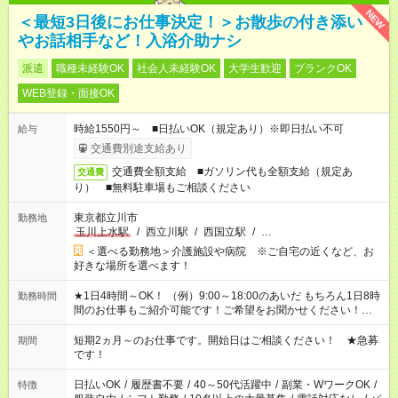
NEW
＜最短3日後にお仕事決定！＞お散歩の付き添い
やお話相手など！入浴介助ナシ
派遣
職種未経験OK
社会人未経験OK
大学生歓迎
ブランクOK
WEB登録・面接OK
時給1550円～ ■日払いOK（規定あり）※即日払い不可
給与
交通費別途支給あり
交通費全額支給 ■ガソリン代も全額支給（規定あ
交通費
り） ■無料駐車場もご相談ください
東京都立川市
勤務地
玉川上水駅
/
西立川駅
/
西国立駅
/
…
＜選べる勤務地＞介護施設や病院 ※ご自宅の近くなど、お
好きな場所を選べます！
★1日4時間～OK！ （例）9:00～18:00のあいだ もちろん1日8時
勤務時間
間のお仕事もご紹介可能です！ご希望をお聞かせください！★家
庭の都合でお休みが必要な場合も遠慮なくご相談ください。 ※
週最低15時間以上の勤務が必要です
短期2ヵ月～のお仕事です。開始日はご相談ください！ ★急募
期間
です！
日払いOK
/
履歴書不要
/
40～50代活躍中
/
副業・WワークOK
/
特徴