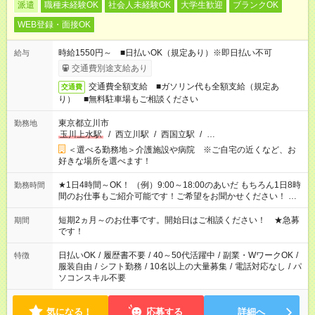
派遣
職種未経験OK
社会人未経験OK
大学生歓迎
ブランクOK
WEB登録・面接OK
時給1550円～ ■日払いOK（規定あり）※即日払い不可
給与
交通費別途支給あり
交通費全額支給 ■ガソリン代も全額支給（規定あ
交通費
り） ■無料駐車場もご相談ください
東京都立川市
勤務地
玉川上水駅
/
西立川駅
/
西国立駅
/
…
＜選べる勤務地＞介護施設や病院 ※ご自宅の近くなど、お
好きな場所を選べます！
★1日4時間～OK！ （例）9:00～18:00のあいだ もちろん1日8時
勤務時間
間のお仕事もご紹介可能です！ご希望をお聞かせください！ ※
週最低15時間以上の勤務が必要です
短期2ヵ月～のお仕事です。開始日はご相談ください！ ★急募
期間
です！
日払いOK
/
履歴書不要
/
40～50代活躍中
/
副業・WワークOK
/
特徴
服装自由
/
シフト勤務
/
10名以上の大量募集
/
電話対応なし
/
パ
ソコンスキル不要
気になる！
応募する
詳細へ