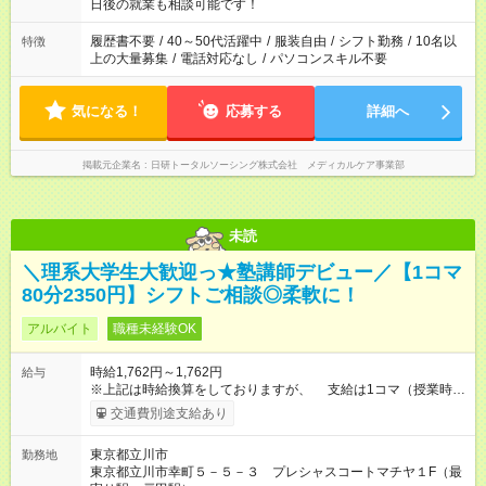
の方へ 今ご覧のお仕事で希望する勤務時間と、もう1つのお仕事
日後の就業も相談可能です！
の勤務時間。 合計で週40時間を超える場合は応募できません。
履歴書不要
/
40～50代活躍中
/
服装自由
/
シフト勤務
/
10名以
特徴
上の大量募集
/
電話対応なし
/
パソコンスキル不要
気になる！
応募する
詳細へ
掲載元企業名
日研トータルソーシング株式会社 メディカルケア事業部
未読
＼理系大学生大歓迎っ★塾講師デビュー／【1コマ
80分2350円】シフトご相談◎柔軟に！
アルバイト
職種未経験OK
時給1,762円～1,762円
給与
※上記は時給換算をしておりますが、 支給は1コマ（授業時間
は80分）ごととなります。 【授業1コマ(80分)】2,350円 ※未経
交通費別途支給あり
験でも授業1コマ2,350円スタート！ ※大学受験英語・数3・物
理・化学担当の場合⇒1コマ2,350円 【1日2コマ担当する
東京都立川市
勤務地
と・・・】2,350円×2コマ=4700円 【1日3コマ担当する
東京都立川市幸町５－５－３ プレシャスコートマチヤ１F（最
と・・・】2,350円×3コマ=7,050円 【試用期間】試用期間なし