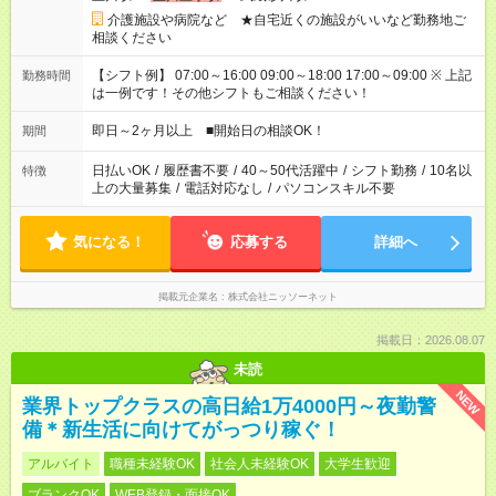
介護施設や病院など ★自宅近くの施設がいいなど勤務地ご
相談ください
【シフト例】 07:00～16:00 09:00～18:00 17:00～09:00 ※ 上記
勤務時間
は一例です！その他シフトもご相談ください！
即日～2ヶ月以上 ■開始日の相談OK！
期間
日払いOK
/
履歴書不要
/
40～50代活躍中
/
シフト勤務
/
10名以
特徴
上の大量募集
/
電話対応なし
/
パソコンスキル不要
気になる！
応募する
詳細へ
掲載元企業名
株式会社ニッソーネット
掲載日：2026.08.07
未読
NEW
業界トップクラスの高日給1万4000円～夜勤警
備＊新生活に向けてがっつり稼ぐ！
アルバイト
職種未経験OK
社会人未経験OK
大学生歓迎
ブランクOK
WEB登録・面接OK