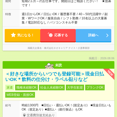
い」など ご希望にあったお仕事をご案内いたします。 ※未経験
短期2ヵ月～のお仕事です。開始日はご相談ください！ ★急募
期間
の方の場合は1～2ヶ月間は日中での仕事を経験いただき、 お
です！
仕事に慣れてからの夜勤になります。 ★家庭の都合でお休みが
必要な場合も遠慮なくご相談ください。
週1日からOK
/
日払いOK
/
履歴書不要
/
40～50代活躍中
/
副
特徴
業・WワークOK
/
服装自由
/
シフト勤務
/
10名以上の大量募
集
/
電話対応なし
/
パソコンスキル不要
気になる！
応募する
詳細へ
掲載元企業名
株式会社ネオキャリア ナイス！介護事業部
掲載日：2026.08.06
未読
NEW
＜好きな場所からいつでも登録可能＞現金日払
いOK＊飲料の仕分け・ラベル貼りなど
派遣
職種未経験OK
社会人未経験OK
大学生歓迎
ブランクOK
WEB登録・面接OK
時給1300円 ■日払い・週払いOK！(規定あり) ■現金日払いも
給与
OK（規定あり）■週払い（銀行振込）もOK
交通費別途支給あり