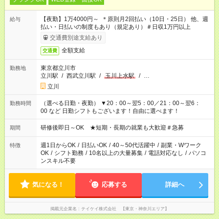
【夜勤】1万4000円～ ＊原則月2回払い（10日・25日） 他、週
給与
払い・日払いの制度もあり（規定あり）＃日収1万円以上
交通費別途支給あり
全額支給
交通費
東京都立川市
勤務地
立川駅
/
西武立川駅
/
玉川上水駅
/
…
立川
（選べる日勤・夜勤） ▼20：00～翌5：00／21：00～翌6：
勤務時間
00 など 日勤シフトもございます！自由に選べます！
研修後即日～OK ★短期・長期の就業も大歓迎＃急募
期間
週1日からOK
/
日払いOK
/
40～50代活躍中
/
副業・Wワーク
特徴
OK
/
シフト勤務
/
10名以上の大量募集
/
電話対応なし
/
パソコ
ンスキル不要
気になる！
応募する
詳細へ
掲載元企業名
テイケイ株式会社 【東京・神奈川エリア】