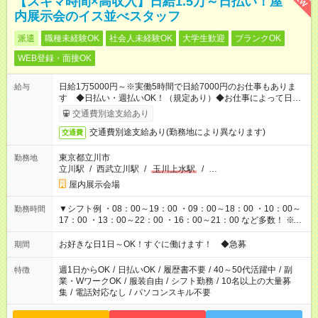
【スキマ時間×高収入】日給1.5万～日払い！屋
内展示会のイス並べスタッフ
派遣
職種未経験OK
社会人未経験OK
大学生歓迎
ブランクOK
WEB登録・面接OK
日給1万5000円～※実働5時間で日給7000円のお仕事もありま
給与
す ◆日払い・週払いOK！（規定あり）◆お仕事によって日給も
異なります
交通費別途支給あり
交通費別途支給あり(勤務地により異なります)
交通費
東京都立川市
勤務地
立川駅
/
西武立川駅
/
玉川上水駅
/
…
屋内展示会場
▼シフト例 ・08：00～19：00 ・09：00～18：00 ・10：00～
勤務時間
17：00 ・13：00～22：00 ・16：00～21：00 など多数！ ※お
仕事により勤務時間が異なります
お好きな日1日～OK！すぐに働けます！ ◆急募
期間
週1日からOK
/
日払いOK
/
履歴書不要
/
40～50代活躍中
/
副
特徴
業・WワークOK
/
服装自由
/
シフト勤務
/
10名以上の大量募
集
/
電話対応なし
/
パソコンスキル不要