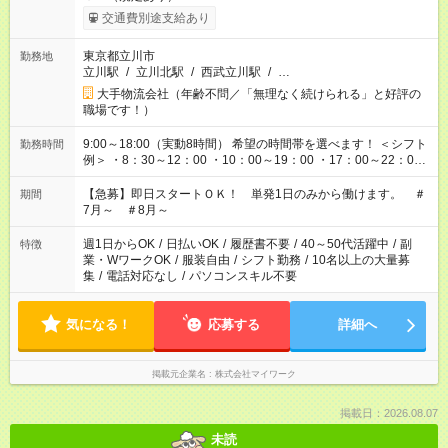
交通費別途支給あり
東京都立川市
勤務地
立川駅
/
立川北駅
/
西武立川駅
/
…
大手物流会社（年齢不問／「無理なく続けられる」と好評の
職場です！）
9:00～18:00（実動8時間） 希望の時間帯を選べます！ ＜シフト
勤務時間
例＞ ・8：30～12：00 ・10：00～19：00 ・17：00～22：00
・13：00～22：00 ・22：00～翌6：00 など
【急募】即日スタートＯＫ！ 単発1日のみから働けます。 ＃
期間
7月～ ＃8月～
週1日からOK
/
日払いOK
/
履歴書不要
/
40～50代活躍中
/
副
特徴
業・WワークOK
/
服装自由
/
シフト勤務
/
10名以上の大量募
集
/
電話対応なし
/
パソコンスキル不要
気になる！
応募する
詳細へ
掲載元企業名
株式会社マイワーク
掲載日：2026.08.07
未読