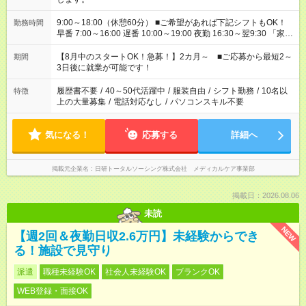
9:00～18:00（休憩60分） ■ご希望があれば下記シフトもOK！
勤務時間
早番 7:00～16:00 遅番 10:00～19:00 夜勤 16:30～翌9:30 「家族
と休みを合わせたい」 「余裕を持って夕飯の準備がしたい」
「できれば残業はしたくない」 など、ご希望を教えてください
【8月中のスタートOK！急募！】2カ月～ ■ご応募から最短2～
期間
ね。 ※Wワーク希望の方へ 今ご覧のお仕事で希望する勤務時間
3日後に就業が可能です！
と、もう1つのお仕事の勤務時間。 合計で週40時間を超える場
合は応募できません。
履歴書不要
/
40～50代活躍中
/
服装自由
/
シフト勤務
/
10名以
特徴
上の大量募集
/
電話対応なし
/
パソコンスキル不要
気になる！
応募する
詳細へ
掲載元企業名
日研トータルソーシング株式会社 メディカルケア事業部
掲載日：2026.08.06
未読
NEW
【週2回＆夜勤日収2.6万円】未経験からでき
る！施設で見守り
派遣
職種未経験OK
社会人未経験OK
ブランクOK
WEB登録・面接OK