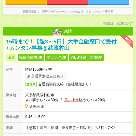
掲載元企業名
日研トータルソーシング株式会社 メディカルケア事業部
掲載日：2026.08.07
未読
NEW
15時まで！【週3～5日】大手金融窓口で受付
+カンタン事務@武蔵村山
派遣
職種未経験OK
ブランクOK
WEB登録・面接OK
時給1650円＋交
給与
交通費別途支給あり
交通費実費支給（当社規定あり）
交通費
東京都武蔵村山市
勤務地
立川駅からバス30分
/
玉川上水駅
からバス20分
金融関連
9:45～15:00
勤務時間
【急募】即日～長期 ※長期(2ヶ月以上) ※8月～OK！
期間