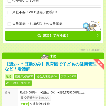
今が狙い目！急募
来社不要！WEB登録／面接OK
大量募集中！10名以上の大量募集
追加して再検索！
掲載日：2026.08.07
未読
NEW
【週2～＊日勤のみ】保育園で子どもの健康管理
など＊看護師
派遣
職種未経験OK
社会人未経験OK
ブランクOK
WEB登録・面接OK
時給2400円～ ■週払いOK ■日収1万9200円以上
給与
交通費別途支給あり
交通費全額支給
交通費