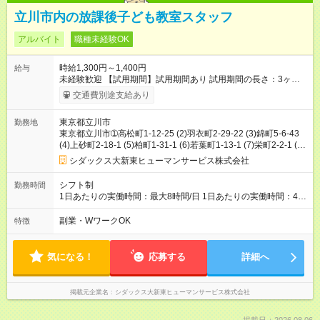
立川市内の放課後子ども教室スタッフ
アルバイト
職種未経験OK
時給1,300円～1,400円
給与
未経験歓迎 【試用期間】試用期間あり 試用期間の長さ：3ヶ月
雇用形態、給与は本採用時と同じです。
交通費別途支給あり
東京都立川市
勤務地
東京都立川市➀高松町1-12-25 (2)羽衣町2-29-22 (3)錦町5-6-43
(4)上砂町2-18-1 (5)柏町1-31-1 (6)若葉町1-13-1 (7)栄町2-2-1 (8)
西砂町2-34-2
シダックス大新東ヒューマンサービス株式会社
シフト制
勤務時間
1日あたりの実働時間：最大8時間/日 1日あたりの実働時間：4時
間または4時間30分 シフト例 ・13時00分～17時30分 ・13時00
分～17時00分
副業・WワークOK
特徴
気になる！
応募する
詳細へ
掲載元企業名
シダックス大新東ヒューマンサービス株式会社