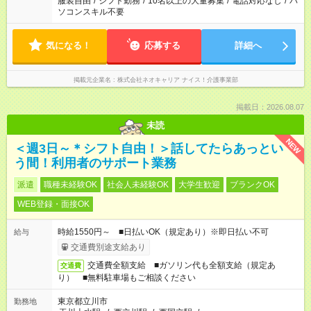
服装自由
/
シフト勤務
/
10名以上の大量募集
/
電話対応なし
/
パ
ソコンスキル不要
気になる！
応募する
詳細へ
掲載元企業名
株式会社ネオキャリア ナイス！介護事業部
掲載日：2026.08.07
未読
NEW
＜週3日～＊シフト自由！＞話してたらあっとい
う間！利用者のサポート業務
派遣
職種未経験OK
社会人未経験OK
大学生歓迎
ブランクOK
WEB登録・面接OK
時給1550円～ ■日払いOK（規定あり）※即日払い不可
給与
交通費別途支給あり
交通費全額支給 ■ガソリン代も全額支給（規定あ
交通費
り） ■無料駐車場もご相談ください
東京都立川市
勤務地