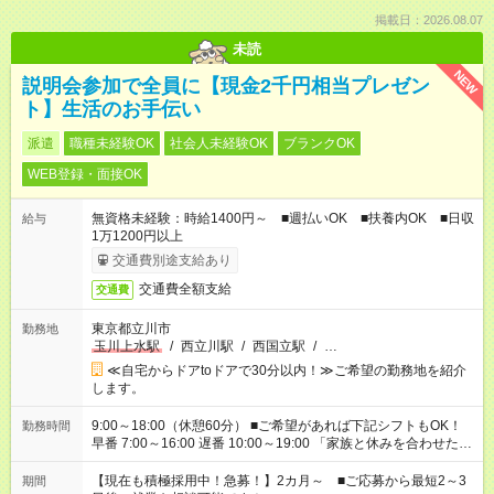
掲載日：2026.08.07
未読
NEW
説明会参加で全員に【現金2千円相当プレゼン
ト】生活のお手伝い
派遣
職種未経験OK
社会人未経験OK
ブランクOK
WEB登録・面接OK
無資格未経験：時給1400円～ ■週払いOK ■扶養内OK ■日収
給与
1万1200円以上
交通費別途支給あり
交通費全額支給
交通費
東京都立川市
勤務地
玉川上水駅
/
西立川駅
/
西国立駅
/
…
≪自宅からドアtoドアで30分以内！≫ご希望の勤務地を紹介
します。
9:00～18:00（休憩60分） ■ご希望があれば下記シフトもOK！
勤務時間
早番 7:00～16:00 遅番 10:00～19:00 「家族と休みを合わせた
い」 「余裕を持って夕飯の準備がしたい」 「できれば残業はし
たくない」 など、ご希望を教えてくださいね。 ※Wワーク希望
【現在も積極採用中！急募！】2カ月～ ■ご応募から最短2～3
期間