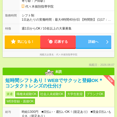
寄り駅：戸田駅）
代々木個別指導学院
シフト制
勤務時間
1日あたりの実働時間：最大4時間40分/日 【時間割】 (1)17：00
～18：20 (2)18：40～20：00 (3)20：10～21：30 ＊週1日・1
コマからの勤務もＯＫ！ ＊残業なし！22時には完全撤収です◎
週1日からOK / 10名以上の大量募集
特徴
★大学の履修登録後のシフト変更OK★ ＼シフト相談OK／ シフ
トは予定に合わせて決めますのでご安心ください♪
気になる！
応募する
詳細へ
掲載元企業名
代々木個別指導学院
掲載日：2026.08.07
未読
NEW
短時間シフトあり！WEBでサクッと登録OK＊
コンタクトレンズの仕分け
派遣
職種未経験OK
社会人未経験OK
大学生歓迎
ブランクOK
WEB登録・面接OK
時給1300円 ■日払い・週払いOK！(規定あり) ■現金日払いも
給与
ＯＫ（規定あり）