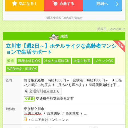
気になる！
応募する
詳細へ
掲載元企業名
株式会社fosbury
掲載日：2026.08.07
未読
NEW
立川市【週2日～】ホテルライクな高齢者マンシ
ョンで生活サポート
派遣
職種未経験OK
社会人未経験OK
大学生歓迎
ブランクOK
WEB登録・面接OK
無資格未経験：時給1600円～ 経験者：時給1800円～ ★日払
給与
い／週払い制度あり（月払いも選べます）※稼働開始時は手続き
完了次第のお支払いとなります。
交通費別途支給あり
交通費全額支給※規定有
交通費
東京都立川市
勤務地
玉川上水駅
/
西立川駅
/
西国立駅
/
…
＜シニア向けマンション＞