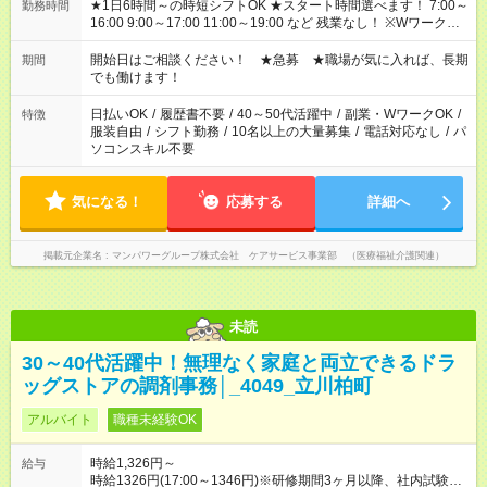
★1日6時間～の時短シフトOK ★スタート時間選べます！ 7:00～
勤務時間
16:00 9:00～17:00 11:00～19:00 など 残業なし！ ※Wワークの
場合、他のお仕事と合わせ週40時間超の就業はご案内できませ
ん ※法令に基づき、週20時間以上勤務は社会保険への加入対象
開始日はご相談ください！ ★急募 ★職場が気に入れば、長期
期間
となります ※労働者派遣法（日雇い派遣の原則禁止）により、
でも働けます！
短時間・短期間の就業はご案内が難しい場合があります
日払いOK
/
履歴書不要
/
40～50代活躍中
/
副業・WワークOK
/
特徴
服装自由
/
シフト勤務
/
10名以上の大量募集
/
電話対応なし
/
パ
ソコンスキル不要
気になる！
応募する
詳細へ
掲載元企業名
マンパワーグループ株式会社 ケアサービス事業部 （医療福祉介護関連）
未読
30～40代活躍中！無理なく家庭と両立できるドラ
ッグストアの調剤事務│_4049_立川柏町
アルバイト
職種未経験OK
時給1,326円～
給与
時給1326円(17:00～1346円)※研修期間3ヶ月以降、社内試験に