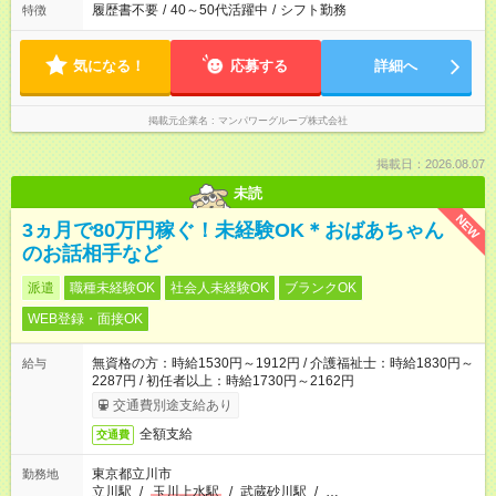
履歴書不要
/
40～50代活躍中
/
シフト勤務
特徴
気になる！
応募する
詳細へ
掲載元企業名
マンパワーグループ株式会社
掲載日：2026.08.07
未読
NEW
3ヵ月で80万円稼ぐ！未経験OK＊おばあちゃん
のお話相手など
派遣
職種未経験OK
社会人未経験OK
ブランクOK
WEB登録・面接OK
無資格の方：時給1530円～1912円 / 介護福祉士：時給1830円～
給与
2287円 / 初任者以上：時給1730円～2162円
交通費別途支給あり
全額支給
交通費
東京都立川市
勤務地
立川駅
/
玉川上水駅
/
武蔵砂川駅
/
…