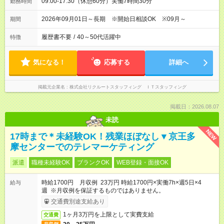
09:00-17:30（休憩60分）実働7時間30分
勤務時間
2026年09月01日～長期 ※開始日相談OK ※09月～
期間
履歴書不要
/
40～50代活躍中
特徴
気になる！
応募する
詳細へ
掲載元企業名
株式会社リクルートスタッフィング ＩＴスタッフィング
掲載日：2026.08.07
未読
NEW
17時まで＊未経験OK！残業ほぼなし▼京王多
摩センターでのテレマーケティング
派遣
職種未経験OK
ブランクOK
WEB登録・面接OK
時給1700円 月収例 23万円 時給1700円×実働7h×週5日×4
給与
週 ※月収例を保証するものではありません。
交通費別途支給あり
1ヶ月3万円を上限として実費支給
交通費