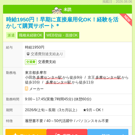
掲載日：2026.08.06
未読
NEW
時給1950円！早期に直接雇用化OK！経験を活
かして購買サポート＊
派遣
職種未経験OK
WEB登録・面接OK
時給1950円
給与
交通費別途支給あり
交通費支給
交通費
東京都多摩市
勤務地
小田急
多摩センター駅
から徒歩9分
/
京王
多摩センター駅
から
徒歩10分
/
多摩センター駅
から徒歩11分
メーカー
9:00～17:45(実働:7時間45分) (休憩60分)
勤務時間
2026/9/上旬～長期（3カ月以上） ★9月～OK！
期間
履歴書不要
/
40～50代活躍中
/
パソコンスキル不要
特徴