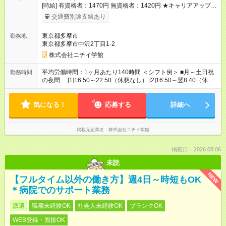
[時給] 有資格者：1470円 無資格者：1420円 ★キャリアアップ制
度あり 進級により給与がアップします！ 【試用期間】試用期間
交通費別途支給あり
あり 試用期間の長さ：3ヶ月 雇用形態、給与は本採用時と同じ
です。
東京都多摩市
勤務地
東京都多摩市中沢2丁目1-2
株式会社ニチイ学館
平均労働時間：1ヶ月あたり140時間 ＜シフト例＞ ■月～土日祝
勤務時間
の夜間 [1]16:50～22:50（休憩なし） [2]16:50～翌8:40（休憩
60分） [3]22:50～翌8:40（休憩60分） ■土日祝の日直 土曜
12:05～17:10（休憩なし） 日・祝 8:20～17:10（憩60分） ※
気になる！
記載のすべての時間帯でシフト制 平均労働時間：1ヶ月あたり
応募する
詳細へ
140時間 ＜シフト例＞ ■月～土日祝の夜間 [1]16:50～
22:50（休憩なし） [2]16:50～翌8:40（休憩60分） [3]22:50～翌
8:40（休憩60分） ■土日祝の日直 土曜 12:05～17:10（休憩な
掲載元企業名
株式会社ニチイ学館
し） 日・祝 8:20～17:10（憩60分） ※記載のすべての時間帯
でシフト制
掲載日：2026.08.06
未読
NEW
【フルタイム以外の働き方】週4日～時短もOK
＊病院でのサポート業務
派遣
職種未経験OK
社会人未経験OK
ブランクOK
WEB登録・面接OK