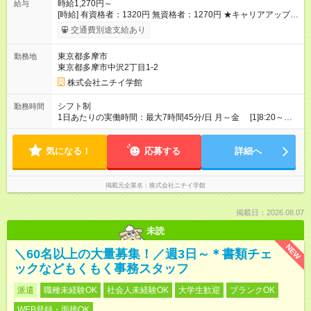
時給1,270円～
給与
[時給] 有資格者：1320円 無資格者：1270円 ★キャリアアップ制
度あり 進級により給与がアップします！ 【試用期間】試用期間
交通費別途支給あり
あり 試用期間の長さ：3ヶ月 雇用形態、給与は本採用時と同じ
です。
東京都多摩市
勤務地
東京都多摩市中沢2丁目1-2
株式会社ニチイ学館
シフト制
勤務時間
1日あたりの実働時間：最大7時間45分/日 月～金 [1]8:20～
17:05（休憩60分） [2]8:20～13:10 [3]8:05～16:50（休憩60分）
[4]8:05～13:10 [5]8:05～16:40（休憩60分） [6]8:20～16:40（休
気になる！
憩60分） 土 [7]8:20～12:40
応募する
詳細へ
掲載元企業名
株式会社ニチイ学館
掲載日：2026.08.07
未読
NEW
＼60名以上の大量募集！／週3日～＊書類チェ
ックなどもくもく事務スタッフ
派遣
職種未経験OK
社会人未経験OK
大学生歓迎
ブランクOK
WEB登録・面接OK