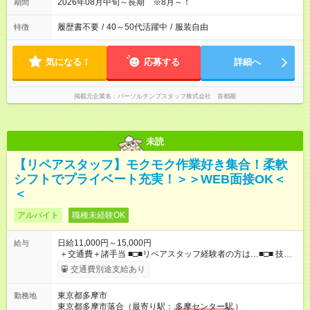
2026年08月中旬～長期 ※8月～！
期間
履歴書不要
/
40～50代活躍中
/
服装自由
特徴
気になる！
応募する
詳細へ
掲載元企業名
パーソルテンプスタッフ株式会社 首都圏
未読
【リペアスタッフ】モクモク作業好き集合！柔軟
シフトでプライベート充実！＞＞WEB面接OK＜
＜
アルバイト
職種未経験OK
日給11,000円～15,000円
給与
＋交通費＋諸手当 ■□■リペアスタッフ経験者の方は…■□■ 技術
チェック後に日給を決定します！ ・現場数に応じて『日給が1.2
交通費別途支給あり
倍』！ ・その他手当により『1.5倍』になることも…！ ・その他
1日ごとの評価ポイントもあり 頑張った分だけ評価されます！ ◆
東京都多摩市
勤務地
交通費規定支給 ◆残業手当あり ◆子供手当あり ◆宿泊手当あり
東京都多摩市落合（最寄り駅：
多摩センター駅
）
(2，000円/1日) ※宿泊を伴う現場の場合 ◆先輩スタッフの給与例