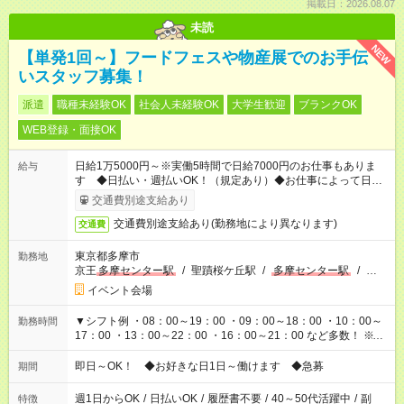
掲載日：2026.08.07
未読
NEW
【単発1回～】フードフェスや物産展でのお手伝
いスタッフ募集！
派遣
職種未経験OK
社会人未経験OK
大学生歓迎
ブランクOK
WEB登録・面接OK
日給1万5000円～※実働5時間で日給7000円のお仕事もありま
給与
す ◆日払い・週払いOK！（規定あり）◆お仕事によって日給も
異なります
交通費別途支給あり
交通費別途支給あり(勤務地により異なります)
交通費
東京都多摩市
勤務地
京王
多摩センター駅
/
聖蹟桜ケ丘駅
/
多摩センター駅
/
…
イベント会場
▼シフト例 ・08：00～19：00 ・09：00～18：00 ・10：00～
勤務時間
17：00 ・13：00～22：00 ・16：00～21：00 など多数！ ※お
仕事により勤務時間が異なります
即日～OK！ ◆お好きな日1日～働けます ◆急募
期間
週1日からOK
/
日払いOK
/
履歴書不要
/
40～50代活躍中
/
副
特徴