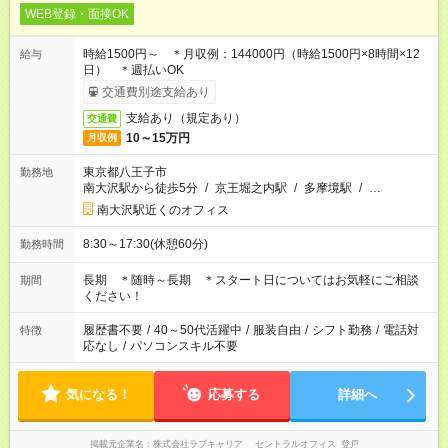
WEB登録・面接OK
時給1500円～ ＊月収例：144000円（時給1500円×8時間×12
給与
日） ＊週払いOK
交通費別途支給あり
支給あり（規定あり）
交通費
10～15万円
月収例
東京都八王子市
勤務地
南大沢駅から徒歩5分
/
京王堀之内駅
/
多摩境駅
/
…
南大沢駅近くのオフィス
8:30～17:30(休憩60分)
勤務時間
長期 ＊随時～長期 ＊スタート日についてはお気軽にご相談
期間
ください！
履歴書不要
/
40～50代活躍中
/
服装自由
/
シフト勤務
/
電話対
特徴
応なし
/
パソコンスキル不要
気になる！
応募する
詳細へ
掲載元企業名
株式会社ラブキャリア セントラルオフィス_登戸