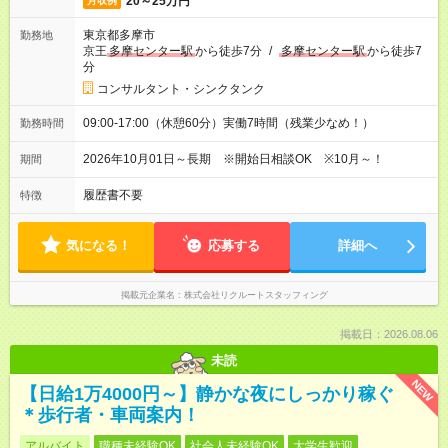
20～25万円
月収例
東京都多摩市
勤務地
京王
多摩センター駅
から徒歩7分
/
多摩センター駅
から徒歩7
分
コンサルタント・シンクタンク
09:00-17:00（休憩60分）実働7時間（残業少なめ！）
勤務時間
2026年10月01日～長期 ※開始日相談OK ※10月～！
期間
履歴書不要
特徴
気になる！
応募する
詳細へ
掲載元企業名
株式会社リクルートスタッフィング
掲載日：2026.08.06
未読
NEW
【日給1万4000円～】静かな夜にしっかり稼ぐ
＊歩行者・車両案内！
アルバイト
職種未経験OK
社会人未経験OK
大学生歓迎