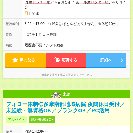
多摩センター駅
から徒歩5分
/
京王
多摩センター駅
から徒歩7
分
IT関連
8:55～17:00 ※残業はほとんどありません。※休憩60分。
勤務時間
【急募】即日～長期
期間
履歴書不要
/
シフト勤務
特徴
気になる！
応募する
詳細へ
掲載元企業名
株式会社スタッフサービス
未読
フォロー体制◎多摩南部地域病院 夜間休日受付／
未経験・無資格OK／ブランクOK／PC活用
アルバイト
職種未経験OK
時給1,420円～
給与