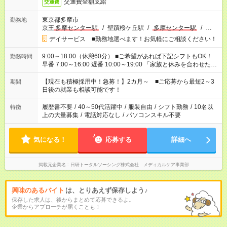
交通費全額支給
交通費
東京都多摩市
勤務地
京王
多摩センター駅
/
聖蹟桜ケ丘駅
/
多摩センター駅
/
…
デイサービス ■勤務地選べます！お気軽にご相談ください！
9:00～18:00（休憩60分） ■ご希望があれば下記シフトもOK！
勤務時間
早番 7:00～16:00 遅番 10:00～19:00 「家族と休みを合わせた
い」 「余裕を持って夕飯の準備がしたい」 「できれば残業はし
たくない」 など、ご希望を教えてくださいね。 ※Wワーク希望
【現在も積極採用中！急募！】2カ月～ ■ご応募から最短2～3
期間
の方へ 今ご覧のお仕事で希望する勤務時間と、もう1つのお仕事
日後の就業も相談可能です！
の勤務時間。 合計で週40時間を超える場合は応募できません。
履歴書不要
/
40～50代活躍中
/
服装自由
/
シフト勤務
/
10名以
特徴
上の大量募集
/
電話対応なし
/
パソコンスキル不要
気になる！
応募する
詳細へ
掲載元企業名
日研トータルソーシング株式会社 メディカルケア事業部
興味のあるバイト
は、とりあえず保存しよう♪
保存した求人は、後からまとめて応募できるよ。
企業からアプローチが届くことも！