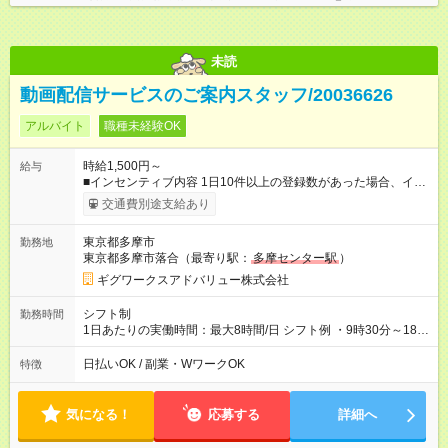
未読
動画配信サービスのご案内スタッフ/20036626
アルバイト
職種未経験OK
時給1,500円～
給与
■インセンティブ内容 1日10件以上の登録数があった場合、イン
センティブが発生します。 登録されたお客様の継続状況によっ
交通費別途支給あり
て変動します。登録されて継続されるとインセンティブも継続
されるのでベースの収入もアップします(^^) 10 件の場
東京都多摩市
勤務地
合： 500 円（ 10 件 × 50 円） 15 件の場合： 1,500 円
東京都多摩市落合（最寄り駅：
多摩センター駅
）
（ 15 件 × 100 円） 20 件の場合： 3,000 円（ 20 件 × 150 円）
25 件の場合： 5,000 円（ 25 件 × 200 円） 30 件の場
ギグワークスアドバリュー株式会社
合： 7,500 円（ 30 件 × 250 円） ■月収例 ・月8日勤務の場合
1,500円×8時間×8日⇒96,000円＋インセンティブ♪ ・月20日勤務
シフト制
勤務時間
の場合 1,500円×8時間×20日⇒240,000円＋インセンティブ♪
1日あたりの実働時間：最大8時間/日 シフト例 ・9時30分～18時
【試用期間】試用期間なし
30分 週3日～OK★ 土日祝のみや、週1などの働き方もぜひご相
談ください^^
日払いOK / 副業・WワークOK
特徴
気になる！
応募する
詳細へ