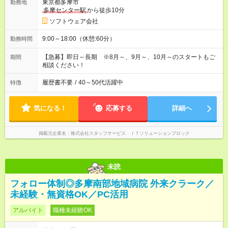
東京都多摩市
勤務地
多摩センター駅
から徒歩10分
ソフトウェア会社
9:00～18:00（休憩:60分）
勤務時間
【急募】即日～長期 ※8月～、9月～、10月～のスタートもご
期間
相談ください！
履歴書不要
/
40～50代活躍中
特徴
気になる！
応募する
詳細へ
掲載元企業名
株式会社スタッフサービス ＩＴソリューションブロック
未読
フォロー体制◎多摩南部地域病院 外来クラーク／
未経験・無資格OK／PC活用
アルバイト
職種未経験OK