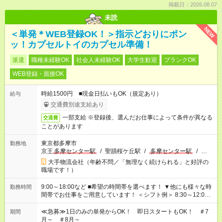
掲載日：2026.08.07
未読
NEW
＜単発＊WEB登録OK！＞指示どおりにポン
ッ！カプセルトイのカプセル準備！
派遣
職種未経験OK
社会人未経験OK
大学生歓迎
ブランクOK
WEB登録・面接OK
時給1500円 ■現金日払いもOK（規定あり）
給与
交通費別途支給あり
一部支給 ※登録後、選んだお仕事によって条件が異なる
交通費
ことがあります
東京都多摩市
勤務地
京王
多摩センター駅
/
聖蹟桜ケ丘駅
/
多摩センター駅
/
…
大手物流会社（年齢不問／「無理なく続けられる」と好評の
職場です！）
9:00～18:00など ■希望の時間帯を選べます！ ▼他にも様々な時
勤務時間
間帯でお仕事をご用意しています！ ＜シフト例＞ 8:30～12:00
17:00～22:00 13:00～22:00 22:00～翌6:00 など
≪急募≫1日のみの単発からOK！ 即日スタートもOK！ ＃7
期間
月～ ＃8月～