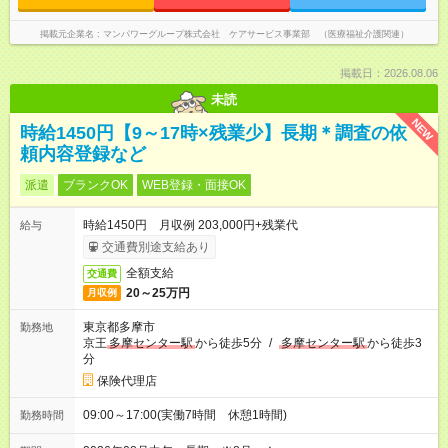
掲載元企業名
マンパワーグループ株式会社 ケアサービス事業部 （医療福祉介護関連）
掲載日：2026.08.06
未読
NEW
時給1450円【9～17時×残業少】長期＊調査の依
頼内容登録など
派遣
ブランクOK
WEB登録・面接OK
時給1450円 月収例 203,000円+残業代
給与
交通費別途支給あり
全額支給
交通費
20～25万円
月収例
東京都多摩市
勤務地
京王
多摩センター駅
から徒歩5分
/
多摩センター駅
から徒歩3
分
保険代理店
09:00～17:00(実働7時間 休憩1時間)
勤務時間