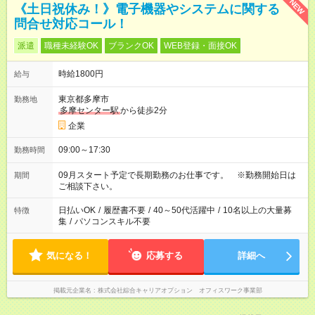
NEW
《土日祝休み！》電子機器やシステムに関する
問合せ対応コール！
派遣
職種未経験OK
ブランクOK
WEB登録・面接OK
時給1800円
給与
東京都多摩市
勤務地
多摩センター駅
から徒歩2分
企業
09:00～17:30
勤務時間
09月スタート予定で長期勤務のお仕事です。 ※勤務開始日は
期間
ご相談下さい。
日払いOK
/
履歴書不要
/
40～50代活躍中
/
10名以上の大量募
特徴
集
/
パソコンスキル不要
気になる！
応募する
詳細へ
掲載元企業名
株式会社綜合キャリアオプション オフィスワーク事業部