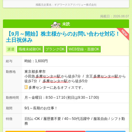
掲載元企業名
ギグワークスアドバリュー株式会社
掲載日：2026.08.07
未読
NEW
【9月～開始】株主様からのお問い合わせ対応！
土日祝休み
派遣
職種未経験OK
ブランクOK
WEB登録・面接OK
時給：1,600円
給与
東京都多摩市
勤務地
小田急
多摩センター駅
から徒歩7分
/
京王
多摩センター駅
から
徒歩7分
/
多摩センター駅
から徒歩5分
多摩センターにあるオフィスです。
月～金曜日：8:50～17:10 (初日は9:30～17:00)
勤務時間
9/1～長期のお仕事！
期間
日払いOK
/
履歴書不要
/
40～50代活躍中
/
服装自由
/
シフト勤
特徴
務