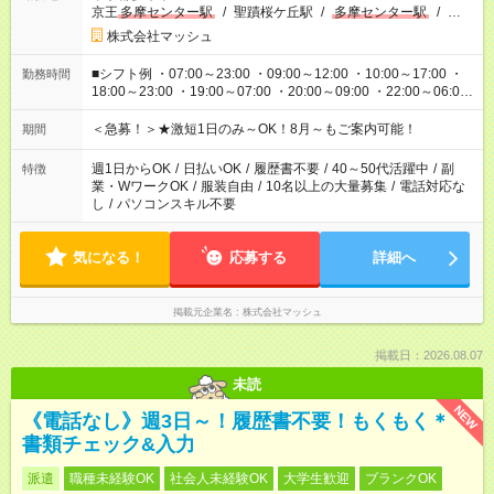
京王
多摩センター駅
/
聖蹟桜ケ丘駅
/
多摩センター駅
/
…
株式会社マッシュ
■シフト例 ・07:00～23:00 ・09:00～12:00 ・10:00～17:00 ・
勤務時間
18:00～23:00 ・19:00～07:00 ・20:00～09:00 ・22:00～06:00
etc ★最短3時間で5,120円のお仕事から／15時間で2万円近く稼
げるお仕事も！ ご希望のお時間に合わせてご紹介！ ※シフトは
＜急募！＞★激短1日のみ～OK！8月～もご案内可能！
期間
現場によって異なります。 ※勿論、休憩時間はあるのでご安心
ください！
週1日からOK
/
日払いOK
/
履歴書不要
/
40～50代活躍中
/
副
特徴
業・WワークOK
/
服装自由
/
10名以上の大量募集
/
電話対応な
し
/
パソコンスキル不要
気になる！
応募する
詳細へ
掲載元企業名
株式会社マッシュ
掲載日：2026.08.07
未読
NEW
《電話なし》週3日～！履歴書不要！もくもく＊
書類チェック&入力
派遣
職種未経験OK
社会人未経験OK
大学生歓迎
ブランクOK