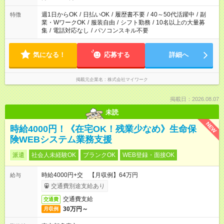
週1日からOK
/
日払いOK
/
履歴書不要
/
40～50代活躍中
/
副
特徴
業・WワークOK
/
服装自由
/
シフト勤務
/
10名以上の大量募
集
/
電話対応なし
/
パソコンスキル不要
気になる！
応募する
詳細へ
掲載元企業名
株式会社マイワーク
掲載日：2026.08.07
未読
NEW
時給4000円！《在宅OK！残業少なめ》生命保
険WEBシステム業務支援
派遣
社会人未経験OK
ブランクOK
WEB登録・面接OK
時給4000円+交 【月収例】64万円
給与
交通費別途支給あり
交通費支給
交通費
30万円～
月収例