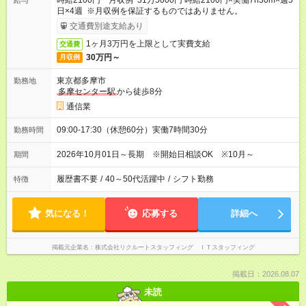
時給2100円 月収例 31万5000円 時給2100円×実働7h30m×週5
給与
日×4週 ※月収例を保証するものではありません。
交通費別途支給あり
1ヶ月3万円を上限として実費支給
交通費
30万円～
月収例
東京都多摩市
勤務地
多摩センター駅
から徒歩8分
通信業
09:00-17:30（休憩60分）実働7時間30分
勤務時間
2026年10月01日～長期 ※開始日相談OK ※10月～
期間
履歴書不要
/
40～50代活躍中
/
シフト勤務
特徴
気になる！
応募する
詳細へ
掲載元企業名
株式会社リクルートスタッフィング ＩＴスタッフィング
掲載日：2026.08.07
未読