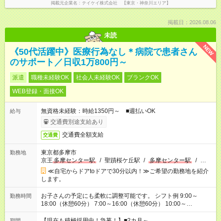
掲載元企業名
テイケイ株式会社 【東京・神奈川エリア】
掲載日：2026.08.06
未読
NEW
《50代活躍中》医療行為なし＊病院で患者さん
のサポート／日収1万800円～
派遣
職種未経験OK
社会人未経験OK
ブランクOK
WEB登録・面接OK
無資格未経験：時給1350円～ ■週払いOK
給与
交通費別途支給あり
交通費全額支給
交通費
東京都多摩市
勤務地
京王
多摩センター駅
/
聖蹟桜ケ丘駅
/
多摩センター駅
/
…
≪自宅からドアtoドアで30分以内！≫ご希望の勤務地を紹介
します。
お子さんの予定にも柔軟に調整可能です。 シフト例 9:00～
勤務時間
18:00（休憩60分） 7:00～16:00（休憩60分） 10:00～
19:00（休憩60分） ※Wワーク希望の方へ 今ご覧のお仕事で希
望する勤務時間と、もう1つのお仕事の勤務時間の合計が 週40
【現在も積極採用中！急募！】■2カ月～
期間