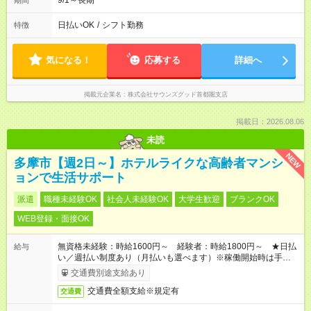
9/1～長期
期間
日払いOK
/
シフト勤務
特徴
気になる！
応募する
詳細へ
掲載元企業名
株式会社サウンズグッド首都圏支店
掲載日：2026.08.06
未読
NEW
多摩市【週2日～】ホテルライクな高齢者マンシ
ョンで生活サポート
派遣
職種未経験OK
社会人未経験OK
大学生歓迎
ブランクOK
WEB登録・面接OK
無資格未経験：時給1600円～ 経験者：時給1800円～ ★日払
給与
い／週払い制度あり（月払いも選べます）※稼働開始時は手続き
完了次第のお支払いとなります。
交通費別途支給あり
交通費全額支給※規定有
交通費