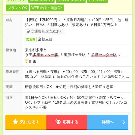
ブランクOK
WEB登録・面接OK
【夜勤】1万4000円～ ＊原則月2回払い（10日・25日） 他、週
給与
払い・日払いの制度もあり（規定あり）＃日収1万円以上
交通費別途支給あり
全額支給
交通費
東京都多摩市
勤務地
京王
多摩センター駅
/
聖蹟桜ケ丘駅
/
多摩センター駅
/
…
町田
（選べる日勤・夜勤） ▼20：00～翌5：00／21：00～翌6：
勤務時間
00 など（休憩1h） 日勤のお仕事もございます！お気軽にご相談
ください！
研修後即日～OK ★短期・長期の就業も大歓迎＃急募
期間
週1日からOK
/
日払いOK
/
40～50代活躍中
/
副業・Wワーク
特徴
OK
/
シフト勤務
/
10名以上の大量募集
/
電話対応なし
/
パソコ
ンスキル不要
気になる！
応募する
詳細へ