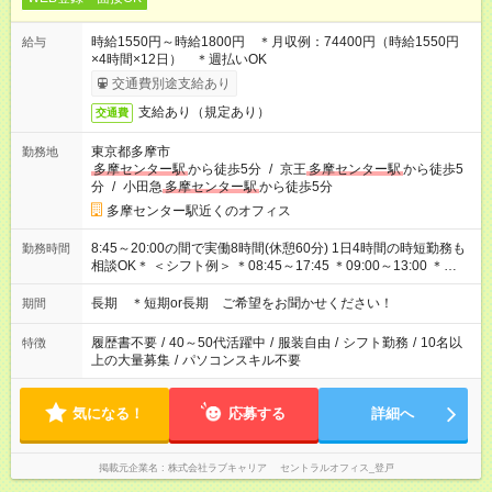
時給1550円～時給1800円 ＊月収例：74400円（時給1550円
給与
×4時間×12日） ＊週払いOK
交通費別途支給あり
支給あり（規定あり）
交通費
東京都多摩市
勤務地
多摩センター駅
から徒歩5分
/
京王
多摩センター駅
から徒歩5
分
/
小田急
多摩センター駅
から徒歩5分
多摩センター駅近くのオフィス
8:45～20:00の間で実働8時間(休憩60分) 1日4時間の時短勤務も
勤務時間
相談OK＊ ＜シフト例＞ ＊08:45～17:45 ＊09:00～13:00 ＊
09:00～18:00 ＊11:00～20:00 ※時間固定OK
長期 ＊短期or長期 ご希望をお聞かせください！
期間
履歴書不要
/
40～50代活躍中
/
服装自由
/
シフト勤務
/
10名以
特徴
上の大量募集
/
パソコンスキル不要
気になる！
応募する
詳細へ
掲載元企業名
株式会社ラブキャリア セントラルオフィス_登戸