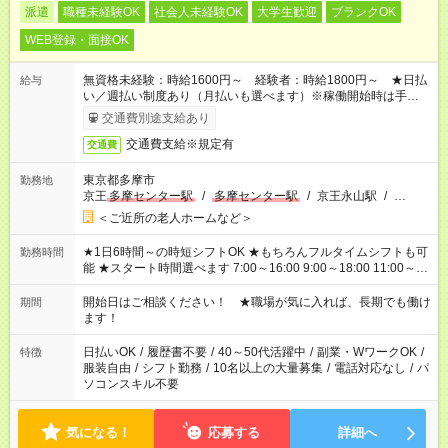
派遣
職種未経験OK
社会人未経験OK
大学生歓迎
ブランクOK
WEB登録・面接OK
無資格未経験：時給1600円～ 経験者：時給1800円～ ★日払
給与
い／週払い制度あり（月払いも選べます）※稼働開始時は手続き
完了次第のお支払いとなります。
交通費別途支給あり
交通費支給※規定有
交通費
東京都多摩市
勤務地
京王
多摩センター駅
/
多摩センター駅
/
京王永山駅
/
…
＜ご近所の老人ホームなど＞
★1日6時間～の時短シフトOK ★もちろんフルタイムシフトも可
勤務時間
能 ★スタート時間選べます 7:00～16:00 9:00～18:00 11:00～
20:00 など 残業なし！ ※Wワークの場合、他のお仕事と合わせ
週40時間超の就業はご案内できません ※法令に基づき、週20時
開始日はご相談ください！ ★職場が気に入れば、長期でも働け
期間
間以上勤務は社会保険への加入対象となります ※労働者派遣法
ます！
（日雇い派遣の原則禁止）により、短時間・短期間の就業はご
案内が難しい場合があります
日払いOK
/
履歴書不要
/
40～50代活躍中
/
副業・WワークOK
/
特徴
服装自由
/
シフト勤務
/
10名以上の大量募集
/
電話対応なし
/
パ
ソコンスキル不要
気になる！
応募する
詳細へ