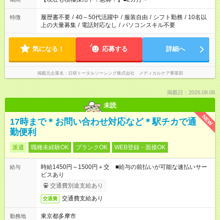
時間を超えなければOKです。
履歴書不要
/
40～50代活躍中
/
服装自由
/
シフト勤務
/
10名以
特徴
上の大量募集
/
電話対応なし
/
パソコンスキル不要
気になる！
応募する
詳細へ
掲載元企業名
日研トータルソーシング株式会社 メディカルケア事業部
掲載日：2026.08.06
未読
NEW
17時まで＊お問い合わせ対応など＊駅チカで通
勤便利
派遣
職種未経験OK
ブランクOK
WEB登録・面接OK
時給1450円～1500円＋交 ■給与の前払いが可能な速払いサー
給与
ビスあり
交通費別途支給あり
交通費支給あり
交通費
東京都多摩市
勤務地