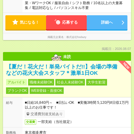
業・WワークOK
/
服装自由
/
シフト勤務
/
10名以上の大量募
集
/
電話対応なし
/
パソコンスキル不要
気になる！
応募する
詳細へ
掲載元企業名
株式会社fosbury
掲載日：2026.08.07
未読
NEW
【夏だ！花火だ！単発バイトだ!!】会場の準備
などの花火大会スタッフ＊激単1日OK
アルバイト
職種未経験OK
社会人未経験OK
大学生歓迎
ブランクOK
WEB登録・面接OK
■日給16,840円～ ■日払いOK ■実働3時間 5,120円#日収1万円
給与
以上のお仕事です！
交通費別途支給あり
一部支給（当社規定）
交通費
東京都多摩市
勤務地