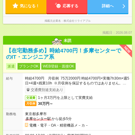
気になる！
応募する
詳細へ
掲載元企業名
株式会社リライアブル
掲載日：2026.08.07
未読
NEW
【在宅勤務多め】時給4700円！多摩センターで
のIT・エンジニア系
派遣
ブランクOK
WEB登録・面接OK
時給4700円 月収例 75万2000円 時給4700円×実働7h30m×週5
給与
日×4週+残業10h ※月収例を保証するものではありません。※給
与即受取りサービス利用可（利用条件有）
交通費別途支給あり
1ヶ月3万円を上限として実費支給
交通費
30万円～
月収例
東京都多摩市
勤務地
多摩センター駅
から徒歩5分
電機・電子・OA・精密機器メ－カ－