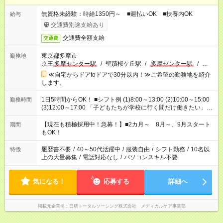
無資格未経験：時給1350円～ ■週払いOK ■扶養内OK
給与
交通費別途支給あり
交通費全額支給
交通費
東京都多摩市
勤務地
京王
多摩センター駅
/
聖蹟桜ケ丘駅
/
多摩センター駅
/
…
≪自宅からドアtoドアで30分以内！≫ご希望の勤務地を紹介
します。
1日5時間からOK！ ■シフト例 (1)8:00～13:00 (2)10:00～15:00
勤務時間
(3)12:00～17:00 「子どもたちが学校に行く間だけ働きたい」
「余裕を持って夕飯の準備がしたい」 「午前中は働いて、午後
はプライベートの時間にしたい」 など、ご希望を教えてくださ
【現在も積極採用中！急募！】■2カ月～ 8月～、9月スタート
期間
いね。 ※Wワーク希望の方へ 今ご覧のお仕事で希望する勤務時
もOK！
間と、もう1つのお仕事の勤務時間。 合計で週40時間を超える
場合は応募できません。
履歴書不要
/
40～50代活躍中
/
服装自由
/
シフト勤務
/
10名以
特徴
上の大量募集
/
電話対応なし
/
パソコンスキル不要
気になる！
応募する
詳細へ
掲載元企業名
日研トータルソーシング株式会社 メディカルケア事業部