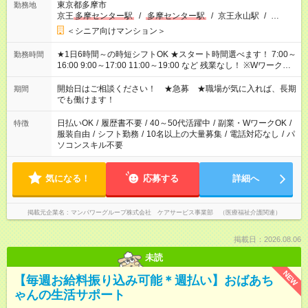
東京都多摩市
勤務地
京王
多摩センター駅
/
多摩センター駅
/
京王永山駅
/
…
＜シニア向けマンション＞
★1日6時間～の時短シフトOK ★スタート時間選べます！ 7:00～
勤務時間
16:00 9:00～17:00 11:00～19:00 など 残業なし！ ※Wワークの
場合、他のお仕事と合わせ週40時間超の就業はご案内できませ
ん ※法令に基づき、週20時間以上勤務は社会保険への加入対象
開始日はご相談ください！ ★急募 ★職場が気に入れば、長期
期間
となります ※労働者派遣法（日雇い派遣の原則禁止）により、
でも働けます！
短時間・短期間の就業はご案内が難しい場合があります
日払いOK
/
履歴書不要
/
40～50代活躍中
/
副業・WワークOK
/
特徴
服装自由
/
シフト勤務
/
10名以上の大量募集
/
電話対応なし
/
パ
ソコンスキル不要
気になる！
応募する
詳細へ
掲載元企業名
マンパワーグループ株式会社 ケアサービス事業部 （医療福祉介護関連）
掲載日：2026.08.06
未読
NEW
【毎週お給料振り込み可能＊週払い】おばあち
ゃんの生活サポート