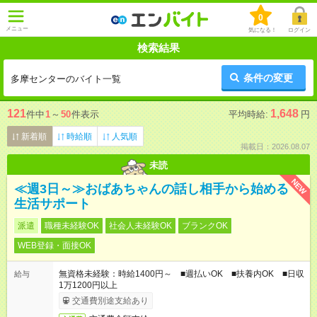
0
メニュー
気になる！
ログイン
検索結果
条件の変更
多摩センターのバイト一覧
121
1,648
件中
1
～
50
件表示
平均時給:
円
新着順
時給順
人気順
掲載日：2026.08.07
未読
NEW
≪週3日～≫おばあちゃんの話し相手から始める
生活サポート
派遣
職種未経験OK
社会人未経験OK
ブランクOK
WEB登録・面接OK
無資格未経験：時給1400円～ ■週払いOK ■扶養内OK ■日収
給与
1万1200円以上
交通費別途支給あり