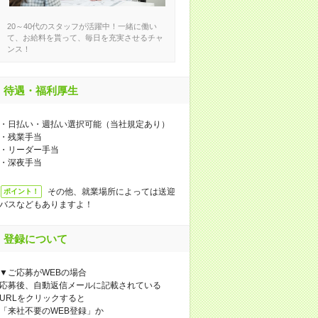
20～40代のスタッフが活躍中！一緒に働い
て、お給料を貰って、毎日を充実させるチャ
ンス！
待遇・福利厚生
・日払い・週払い選択可能（当社規定あり）
・残業手当
・リーダー手当
・深夜手当
その他、就業場所によっては送迎
ポイント！
バスなどもありますよ！
登録について
▼ご応募がWEBの場合
応募後、自動返信メールに記載されている
URLをクリックすると
「来社不要のWEB登録」か