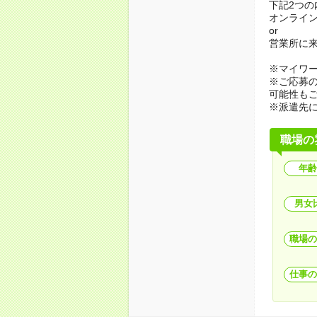
下記2つ
オンライ
or
営業所に
※マイワ
※ご応募
可能性も
※派遣先
職場の
年齢
男女
職場の
仕事の