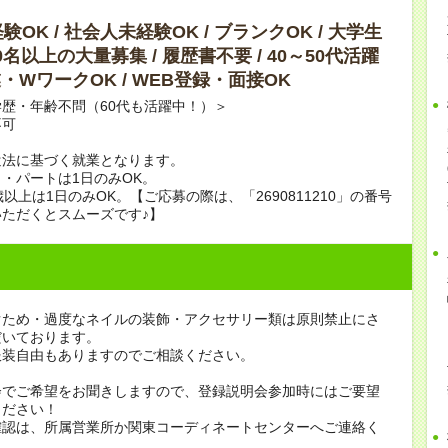
OK / 社会人未経験OK / ブランクOK / 大学生
10名以上の大量募集 / 履歴書不要 / 40～50代活躍
副業・WワークOK / WEB登録・面接OK
歴・年齢不問（60代も活躍中！）＞
不可
遣法に基づく就業となります。
・パートは1日のみOK。
歳以上は1日のみOK。【ご応募の際は、「2690811210」の番号
ただくとスムーズです♪】
ぐため・過度なネイルの装飾・アクセサリー類は原則禁止にさ
だいております。
服装自由もありますのでご相談ください。
会でご希望をお聞きしますので、登録説明会参加時にはご要望
ください！
確認は、所属営業所か関東コーディネートセンターへご連絡く