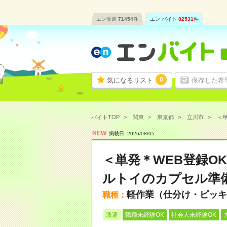
エン派遣
71454
件
エン バイト
82531
件
0
気になるリスト
保存した希
バイトTOP
関東
東京都
立川市
＜単
NEW
掲載日 :
2026
/
08
/
05
＜単発＊WEB登録O
ルトイのカプセル準
軽作業（仕分け・ピッキ
職種：
派遣
職種未経験OK
社会人未経験OK