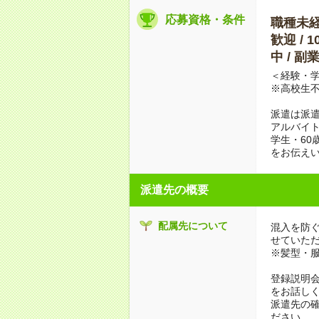
応募資格・条件
職種未経験
歓迎 / 
中 / 
＜経験・学
※高校生
派遣は派
アルバイト
学生・60
をお伝えい
派遣先の概要
配属先について
混入を防
せていた
※髪型・
登録説明
をお話し
派遣先の
ださい