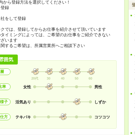
の内から登録方法を選択してください！
ン登録
来社をして登録
ークでは、登録してからお仕事を紹介させて頂いています
のタイミングによっては、ご希望のお仕事をご紹介できない
ございます
に関するご希望は、所属営業所へご相談下さい
雰囲気
層
20代
30
40
50
60
比率
女性
男性
様子
活気あり
しずか
仕方
テキパキ
コツコツ