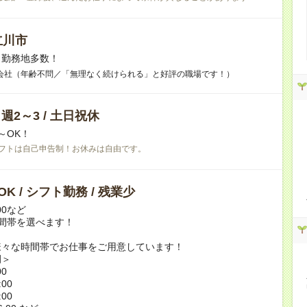
立川市
】勤務地多数！
会社（年齢不問／「無理なく続けられる」と好評の職場です！）
/ 週2～3 / 土日祝休
～OK！
フトは自己申告制！お休みは自由です。
K / シフト勤務 / 残業少
:00など
間帯を選べます！
様々な時間帯でお仕事をご用意しています！
例＞
00
:00
:00