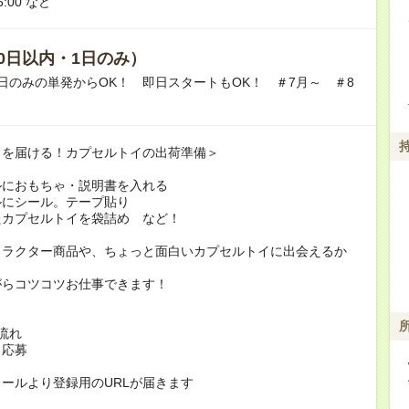
6:00 など
0日以内・1日のみ）
日のみの単発からOK！ 即日スタートもOK！ ＃7月～ ＃8
クを届ける！カプセルトイの出荷準備＞
ルにおもちゃ・説明書を入れる
ルにシール。テープ貼り
たカプセルトイを袋詰め など！
ャラクター商品や、ちょっと面白いカプセルトイに出会えるか
がらコツコツお仕事できます！
流れ
り応募
ールより登録用のURLが届きます