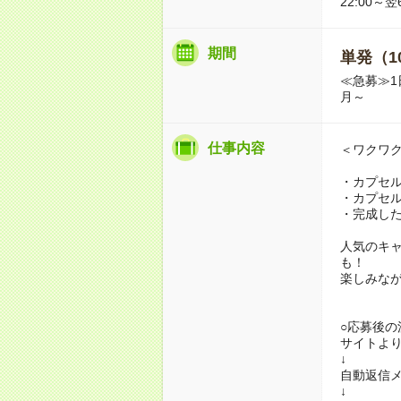
22:00～翌
期間
単発（1
≪急募≫1
月～
仕事内容
＜ワクワ
・カプセ
・カプセ
・完成し
人気のキ
も！
楽しみな
○応募後の
サイトよ
↓
自動返信メ
↓