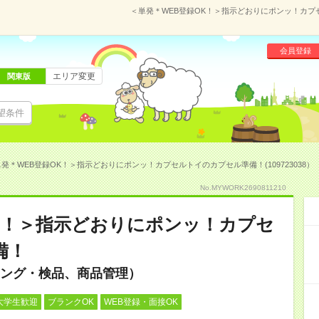
＜単発＊WEB登録OK！＞指示どおりにポンッ！カプセ
会員登録
エリア変更
関東版
望条件
発＊WEB登録OK！＞指示どおりにポンッ！カプセルトイのカプセル準備！(109723038）
No.MYWORK2690811210
K！＞指示どおりにポンッ！カプセ
備！
ング・検品、商品管理）
大学生歓迎
ブランクOK
WEB登録・面接OK