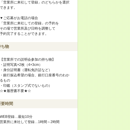
「営業所に来社して登録」のどちらかを選択
できます。
▼ご応募がお電話の場合
「営業所に来社しての登録」の予約を
その場で営業所及び日時を調整して
予約完了することができます。
持ち物
【営業所での説明会参加の持ち物】
・証明写真×2枚（4×3cm）
・身分証明書（運転免許証など）
・銀行振込希望の場合、銀行口座番号のわか
るもの
・印鑑（スタンプ式でないもの）
☆★履歴書不要★☆
所要時間
WEB登録…最短10分
営業所に来社して登録…1時間～2時間