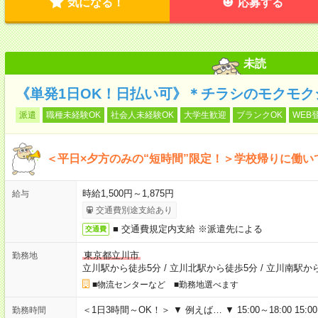
気になる！
応募する
未読
《単発1日OK！日払い可》＊チラシのモクモク
派遣
職種未経験OK
社会人未経験OK
大学生歓迎
ブランクOK
WEB
＜平日×夕方のみの“短時間”限定！＞学校帰りに働
時給1,500円～1,875円
給与
交通費別途支給あり
■ 交通費規定内支給 ※派遣先による
交通費
東京都立川市
勤務地
立川駅から徒歩5分
/
立川北駅から徒歩5分
/
立川南駅か
■物流センターなど ■勤務地選べます
＜1日3時間～OK！＞ ▼ 例えば… ▼ 15:00～18:00 15:00
勤務時間