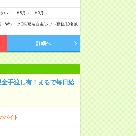
さい！ ＃8月～ ＃9月～
業・WワークOK
/
服装自由
/
シフト勤務
/
10名以
詳細へ
現金手渡し有！まるで毎日給
！のバイト