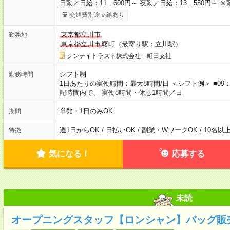
日勤／日給：11，600円～ 夜勤／日給：13，550円～ 
交通費別途支給あり
東京都立川市
勤務地
東京都立川市
曙町（最寄り駅：立川駅）
シンテイトラスト株式会社 町田支社
シフト制
勤務時間
1日あたりの実働時間：最大8時間/日 ＜シフト例＞ ■09：00
記時間内で、 実働8時間・休憩1時間／日
単発・1日のみOK
期間
週1日からOK / 日払いOK / 副業・WワークOK / 10名
特徴
気になる！
応募する
未読
オープニングスタッフ【ロンシャン】バッグ販