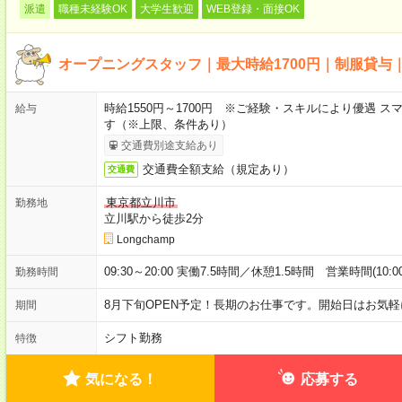
派遣
職種未経験OK
大学生歓迎
WEB登録・面接OK
オープニングスタッフ｜最大時給1700円｜制服貸与
時給1550円～1700円 ※ご経験・スキルにより優遇 
給与
す（※上限、条件あり）
交通費別途支給あり
交通費全額支給（規定あり）
交通費
東京都立川市
勤務地
立川駅から徒歩2分
Longchamp
09:30～20:00 実働7.5時間／休憩1.5時間 営業時間(10
勤務時間
8月下旬OPEN予定！長期のお仕事です。開始日はお気
期間
シフト勤務
特徴
気になる！
応募する