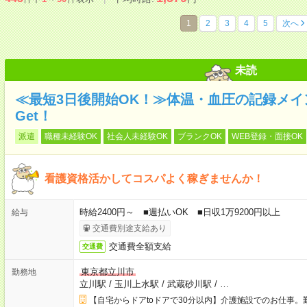
1
2
3
4
5
次へ
未読
≪最短3日後開始OK！≫体温・血圧の記録メ
Get！
派遣
職種未経験OK
社会人未経験OK
ブランクOK
WEB登録・面接OK
看護資格活かしてコスパよく稼ぎませんか！
時給2400円～ ■週払いOK ■日収1万9200円以上
給与
交通費別途支給あり
交通費全額支給
交通費
東京都立川市
勤務地
立川駅
/
玉川上水駅
/
武蔵砂川駅
/
…
【自宅からドアtoドアで30分以内】介護施設でのお仕事。