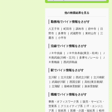
他の検索結果を見る
勤務地でバイト情報をさがす
八王子市
町田市
調布市
府中市
日
野市
多摩市
武蔵野市
東村山市
三
鷹市
小平市
沿線でバイト情報をさがす
ＪＲ中央線
ＪＲ中央本線(東京－松本)
Ｊ
Ｒ南武線(川崎－立川)
多摩モノレール
Ｊ
Ｒ青梅線
西武拝島線
駅でバイト情報をさがす
立川駅
立川北駅
西武立川駅
立川南駅
武蔵砂川駅
西国立駅
高松(東京都)駅
立飛駅
柴崎体育館駅
泉体育館駅
職種でバイト情報をさがす
事務・オフィスワーク系
販売・サービス・
営業系
クリエイティブ系
IT・エンジニ
ア系
技術系
医療・介護・福祉系
軽作