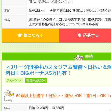
間もお気軽にご相談ください！
単発1日～！ ★勤務開始日や期間はお気軽にご相談くだ
期間
週1日からOK
/
日払いOK
/
履歴書不要
/
40～50代活躍中
/
副
特徴
上の大量募集
/
電話対応なし
/
パソコンスキル不要
気になる！
応募する
未読
＜Jリーグ開催中のスタジアム警備＞日払い＆
料日！BIGボーナス5万円有！
アルバイト
職種未経験OK
60歳以上活躍中！日払い・週払いOK！週1日～OK
日給10,400円～13,550円
給与