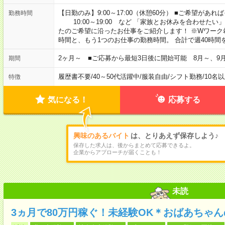
【日勤のみ】9:00～17:00（休憩60分） ■ご希望があれば
勤務時間
10:00～19:00 など 「家族とお休みを合わせたい
たのご希望に沿ったお仕事をご紹介します！ ※Wワーク
時間と、もう1つのお仕事の勤務時間。 合計で週40時
2ヶ月～ ■ご応募から最短3日後に開始可能 8月～、9
期間
履歴書不要
/
40～50代活躍中
/
服装自由
/
シフト勤務
/
10名
特徴
気になる！
応募する
興味のあるバイト
は、とりあえず保存しよう♪
保存した求人は、後からまとめて応募できるよ。
企業からアプローチが届くことも！
未読
3ヵ月で80万円稼ぐ！未経験OK＊おばあちゃ