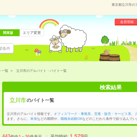
東京都立川市の
会員登録
エリア変更
関東版
望条件
ト一覧
立川市のアルバイト・バイト一覧
検索結果
立川市
のバイト一覧
立川市のアルバイト情報です。
オフィスワーク・事務系
、
営業・販売・サービス系
、
ます。さらに、
単発
などの期間や、
職種未経験OK
などのこだわり条件で絞り込んでい
1,579
443
平均時給:
円
件中
1
～
50
件表示