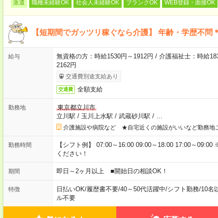
派遣
職種未経験OK
社会人未経験OK
ブランクOK
WEB登録・面接OK
【短期間でガッツリ稼ぐなら介護】 年齢・学歴不問＊
無資格の方：時給1530円～1912円 / 介護福祉士：時給183
給与
2162円
交通費別途支給あり
全額支給
交通費
東京都立川市
勤務地
立川駅
/
玉川上水駅
/
武蔵砂川駅
/
…
介護施設や病院など ★自宅近くの施設がいいなど勤務地
【シフト例】 07:00～16:00 09:00～18:00 17:00
勤務時間
ください！
即日～2ヶ月以上 ■開始日の相談OK！
期間
日払いOK
/
履歴書不要
/
40～50代活躍中
/
シフト勤務
/
10名
特徴
ル不要