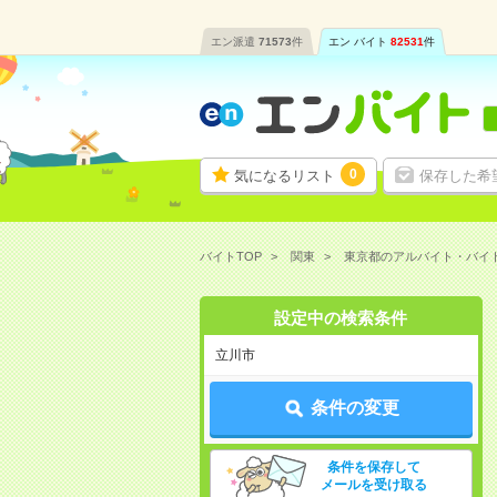
エン派遣
71573
件
エン バイト
82531
件
0
気になるリスト
保存した希
バイトTOP
関東
東京都のアルバイト・バイ
設定中の検索条件
立川市
条件の変更
条件を保存して
メールを受け取る