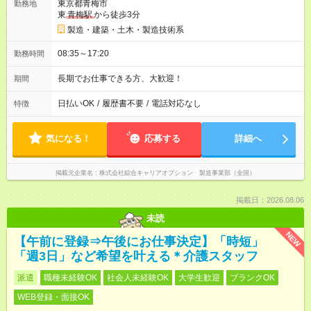
東京都青梅市
勤務地
東
青梅駅
から徒歩3分
製造・建築・土木・製造技術系
08:35～17:20
勤務時間
長期でお仕事できる方、大歓迎！
期間
日払いOK
/
履歴書不要
/
電話対応なし
特徴
気になる！
応募する
詳細へ
掲載元企業名
株式会社綜合キャリアオプション 製造事業部（全国）
掲載日：2026.08.06
未読
NEW
【午前に登録⇒午後にお仕事決定】「時短」
「週3日」など希望を叶える＊介護スタッフ
派遣
職種未経験OK
社会人未経験OK
大学生歓迎
ブランクOK
WEB登録・面接OK