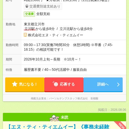
時給1500円 ★月収例：236,250円（21日就業の場合）
給与
交通費別途支給あり
全額支給
交通費
東京都立川市
勤務地
立川駅
から徒歩8分
/
立川北駅から徒歩8分
株式会社エヌ・ティ・ティエムイー
09:00～17:30(実働7時間30分 休憩1時間) ※早番（7:45-
勤務時間
16:15）の相談可能です！
2026年10月上旬～長期 ※10月～！
期間
履歴書不要
/
40～50代活躍中
/
服装自由
特徴
気になる！
応募する
詳細へ
掲載元企業名
パーソルテンプスタッフ株式会社 首都圏
掲載日：2026.08.06
未読
NEW
【エヌ・ティ・ティエムイー】《事務未経験