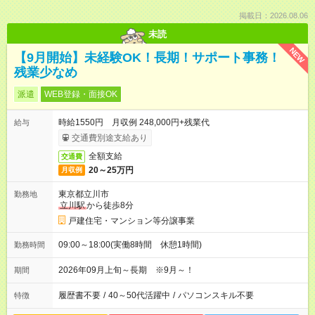
掲載日：2026.08.06
未読
NEW
【9月開始】未経験OK！長期！サポート事務！
残業少なめ
派遣
WEB登録・面接OK
時給1550円 月収例 248,000円+残業代
給与
交通費別途支給あり
全額支給
交通費
20～25万円
月収例
東京都立川市
勤務地
立川駅
から徒歩8分
戸建住宅・マンション等分譲事業
09:00～18:00(実働8時間 休憩1時間)
勤務時間
2026年09月上旬～長期 ※9月～！
期間
履歴書不要
/
40～50代活躍中
/
パソコンスキル不要
特徴