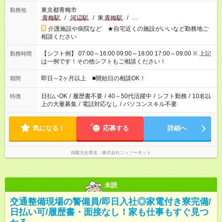
東京都青梅市
勤務地
青梅駅
/
河辺駅
/
東
青梅駅
/
…
介護施設や病院など ★自宅近くの施設がいいなど勤務地ご
相談ください
【シフト例】 07:00～16:00 09:00～18:00 17:00～09:00 ※ 上記
勤務時間
は一例です！その他シフトもご相談ください！
即日～2ヶ月以上 ■開始日の相談OK！
期間
日払いOK
/
履歴書不要
/
40～50代活躍中
/
シフト勤務
/
10名以
特徴
上の大量募集
/
電話対応なし
/
パソコンスキル不要
気になる！
応募する
詳細へ
掲載元企業名
株式会社ニッソーネット
未読
交通整備現場の警備員/即日入社◎家電付き寮完備/
日払い可/履歴書・面接なし！家も仕事もすぐ見つ