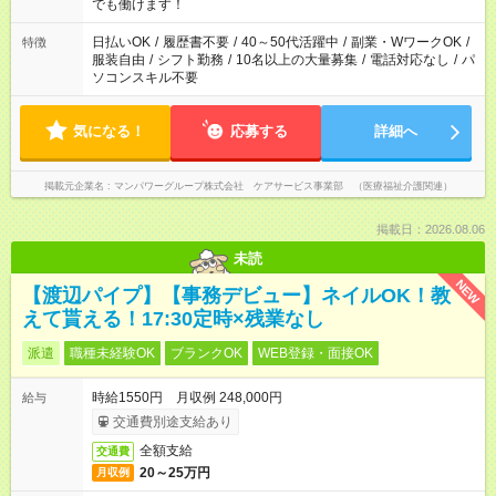
となります ※労働者派遣法（日雇い派遣の原則禁止）により、
でも働けます！
短時間・短期間の就業はご案内が難しい場合があります
日払いOK
/
履歴書不要
/
40～50代活躍中
/
副業・WワークOK
/
特徴
服装自由
/
シフト勤務
/
10名以上の大量募集
/
電話対応なし
/
パ
ソコンスキル不要
気になる！
応募する
詳細へ
掲載元企業名
マンパワーグループ株式会社 ケアサービス事業部 （医療福祉介護関連）
掲載日：2026.08.06
未読
NEW
【渡辺パイプ】【事務デビュー】ネイルOK！教
えて貰える！17:30定時×残業なし
派遣
職種未経験OK
ブランクOK
WEB登録・面接OK
時給1550円 月収例 248,000円
給与
交通費別途支給あり
全額支給
交通費
20～25万円
月収例