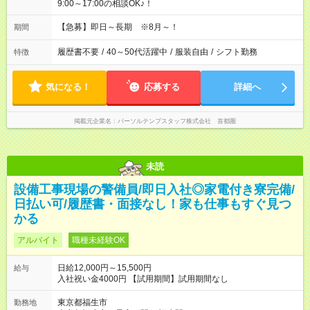
9:00～17:00の相談OK♪！
【急募】即日～長期 ※8月～！
期間
履歴書不要
/
40～50代活躍中
/
服装自由
/
シフト勤務
特徴
気になる！
応募する
詳細へ
掲載元企業名
パーソルテンプスタッフ株式会社 首都圏
未読
設備工事現場の警備員/即日入社◎家電付き寮完備/
日払い可/履歴書・面接なし！家も仕事もすぐ見つ
かる
アルバイト
職種未経験OK
日給12,000円～15,500円
給与
入社祝い金4000円 【試用期間】試用期間なし
東京都福生市
勤務地