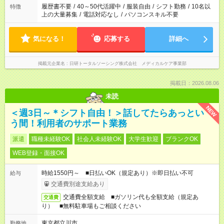
合は応募できません。
履歴書不要
/
40～50代活躍中
/
服装自由
/
シフト勤務
/
10名以
特徴
上の大量募集
/
電話対応なし
/
パソコンスキル不要
気になる！
応募する
詳細へ
掲載元企業名
日研トータルソーシング株式会社 メディカルケア事業部
掲載日：2026.08.06
未読
NEW
＜週3日～＊シフト自由！＞話してたらあっとい
う間！利用者のサポート業務
派遣
職種未経験OK
社会人未経験OK
大学生歓迎
ブランクOK
WEB登録・面接OK
時給1550円～ ■日払いOK（規定あり）※即日払い不可
給与
交通費別途支給あり
交通費全額支給 ■ガソリン代も全額支給（規定あ
交通費
り） ■無料駐車場もご相談ください
東京都立川市
勤務地