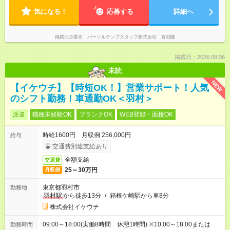
気になる！
応募する
詳細へ
掲載元企業名
パーソルテンプスタッフ株式会社 首都圏
掲載日：2026.08.06
未読
NEW
【イケウチ】【時短OK！】営業サポート！人気
のシフト勤務！車通勤OK＜羽村＞
派遣
職種未経験OK
ブランクOK
WEB登録・面接OK
時給1600円 月収例 256,000円
給与
交通費別途支給あり
全額支給
交通費
25～30万円
月収例
東京都羽村市
勤務地
羽村駅
から徒歩13分
/
箱根ケ崎駅から車8分
株式会社イケウチ
09:00～18:00(実働8時間 休憩1時間) ※10:00～18:00または
勤務時間