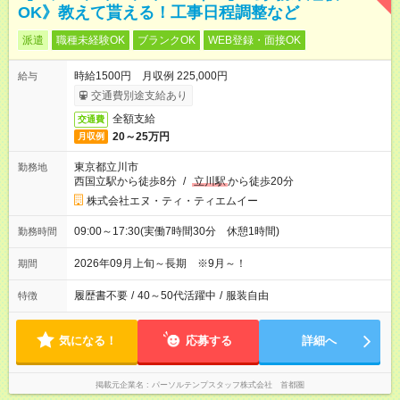
OK》教えて貰える！工事日程調整など
派遣
職種未経験OK
ブランクOK
WEB登録・面接OK
時給1500円 月収例 225,000円
給与
交通費別途支給あり
全額支給
交通費
20～25万円
月収例
東京都立川市
勤務地
西国立駅から徒歩8分
/
立川駅
から徒歩20分
株式会社エヌ・ティ・ティエムイー
09:00～17:30(実働7時間30分 休憩1時間)
勤務時間
2026年09月上旬～長期 ※9月～！
期間
履歴書不要
/
40～50代活躍中
/
服装自由
特徴
気になる！
応募する
詳細へ
掲載元企業名
パーソルテンプスタッフ株式会社 首都圏