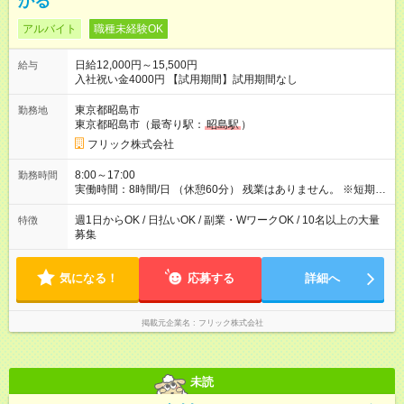
かる
アルバイト
職種未経験OK
日給12,000円～15,500円
給与
入社祝い金4000円 【試用期間】試用期間なし
東京都昭島市
勤務地
東京都昭島市（最寄り駅：
昭島駅
）
フリック株式会社
8:00～17:00
勤務時間
実働時間：8時間/日 （休憩60分） 残業はありません。 ※短期の
募集は行っておりません。予めご了承くださいませ。
週1日からOK / 日払いOK / 副業・WワークOK / 10名以上の大量
特徴
募集
気になる！
応募する
詳細へ
掲載元企業名
フリック株式会社
未読