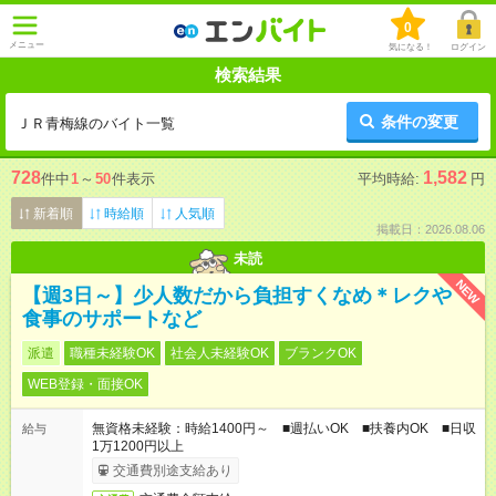
0
メニュー
気になる！
ログイン
検索結果
条件の変更
ＪＲ青梅線のバイト一覧
728
1,582
件中
1
～
50
件表示
平均時給:
円
新着順
時給順
人気順
掲載日：2026.08.06
未読
NEW
【週3日～】少人数だから負担すくなめ＊レクや
食事のサポートなど
派遣
職種未経験OK
社会人未経験OK
ブランクOK
WEB登録・面接OK
無資格未経験：時給1400円～ ■週払いOK ■扶養内OK ■日収
給与
1万1200円以上
交通費別途支給あり