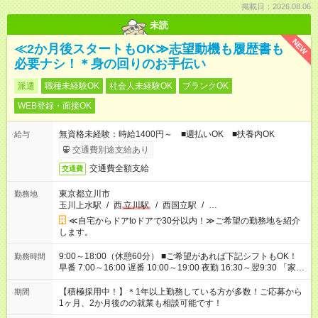
掲載日：2026.08.06
未読
NEW
≪2か月後スタートもOK≫志望動機も履歴書も
必要ナシ！＊身の回りのお手伝い
派遣
職種未経験OK
社会人未経験OK
ブランクOK
WEB登録・面接OK
無資格未経験：時給1400円～ ■週払いOK ■扶養内OK
給与
交通費別途支給あり
交通費全額支給
交通費
東京都立川市
勤務地
玉川上水駅
/
西
立川駅
/
西国立駅
/
…
≪自宅からドアtoドアで30分以内！≫ご希望の勤務地を紹介
します。
9:00～18:00（休憩60分） ■ご希望があれば下記シフトもOK！
勤務時間
早番 7:00～16:00 遅番 10:00～19:00 夜勤 16:30～翌9:30 「家族
と休みを合わせたい」 「余裕を持って夕飯の準備がしたい」
「できれば残業はしたくない」 など、ご希望を教えてください
【積極採用中！】＊1年以上勤務している方が多数！ご応募から
期間
ね。 ※Wワーク希望の方へ 今ご覧のお仕事で希望する勤務時間
1ヶ月、2か月後のの就業も相談可能です！
と、もう1つのお仕事の勤務時間が 合計で週40時間を超える場