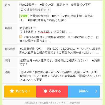
時給1550円～ ■日払いOK（規定あり）※即日払い不可
給与
交通費別途支給あり
交通費全額支給 ■ガソリン代も全額支給（規定あ
交通費
り） ■無料駐車場もご相談ください
東京都立川市
勤務地
玉川上水駅
/
西
立川駅
/
西国立駅
/
…
＜選べる勤務地＞介護施設や病院 ※ご自宅の近くなど、お
好きな場所を選べます！
★1日4時間～OK！ （例）9:00～18:00のあいだ もちろん1日8時
勤務時間
間のお仕事もご紹介可能です！ご希望をお聞かせください！ ※
週最低15時間以上の勤務が必要です
短期2ヵ月～のお仕事です。開始日はご相談ください！ ★急募
期間
です！
日払いOK
/
履歴書不要
/
40～50代活躍中
/
副業・WワークOK
/
特徴
服装自由
/
シフト勤務
/
10名以上の大量募集
/
電話対応なし
/
パ
ソコンスキル不要
気になる！
応募する
詳細へ
掲載元企業名
株式会社ネオキャリア ナイス！介護事業部