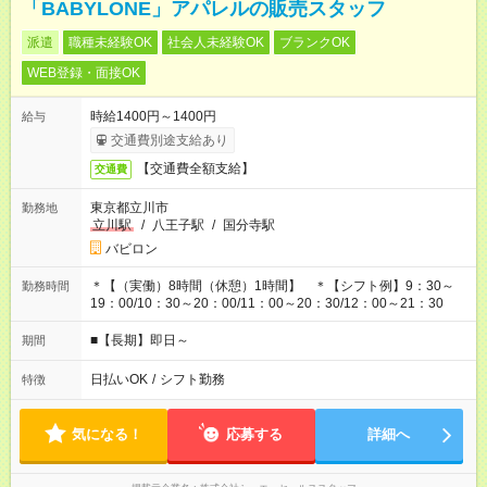
「BABYLONE」アパレルの販売スタッフ
派遣
職種未経験OK
社会人未経験OK
ブランクOK
WEB登録・面接OK
時給1400円～1400円
給与
交通費別途支給あり
【交通費全額支給】
交通費
東京都立川市
勤務地
立川駅
/
八王子駅
/
国分寺駅
バビロン
＊【（実働）8時間（休憩）1時間】 ＊【シフト例】9：30～
勤務時間
19：00/10：30～20：00/11：00～20：30/12：00～21：30
■【長期】即日～
期間
日払いOK
/
シフト勤務
特徴
気になる！
応募する
詳細へ