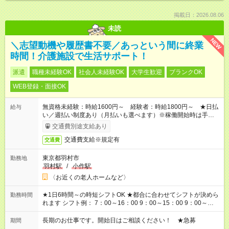
掲載日：2026.08.06
未読
NEW
＼志望動機や履歴書不要／あっという間に終業
時間！介護施設で生活サポート！
派遣
職種未経験OK
社会人未経験OK
大学生歓迎
ブランクOK
WEB登録・面接OK
無資格未経験：時給1600円～ 経験者：時給1800円～ ★日払
給与
い／週払い制度あり（月払いも選べます）※稼働開始時は手続き
完了次第のお支払いとなります。
交通費別途支給あり
交通費支給※規定有
交通費
東京都羽村市
勤務地
羽村駅
/
小作駅
〈お近くの老人ホームなど〉
★1日6時間～の時短シフトOK ★都合に合わせてシフトが決めら
勤務時間
れます シフト例： 7：00～16：00 9：00～15：00 9：00～
18：00 11：00～20：00 など ※Wワークの場合、他のお仕事と
合わせ週40時間超の就業はご案内できません ※法令に基づき、
長期のお仕事です。開始日はご相談ください！ ★急募
期間
週20時間以上勤務は社会保険への加入対象となります ※労働者