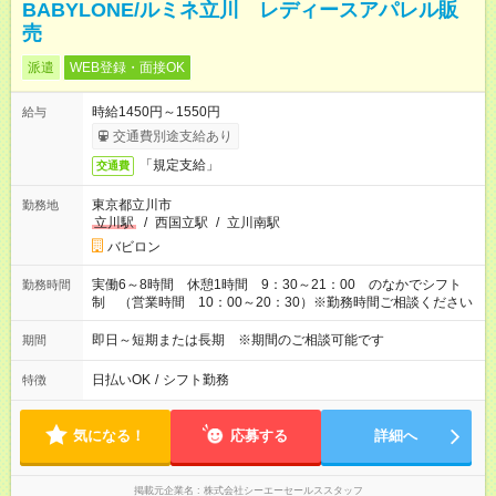
BABYLONE/ルミネ立川 レディースアパレル販
売
派遣
WEB登録・面接OK
時給1450円～1550円
給与
交通費別途支給あり
「規定支給」
交通費
東京都立川市
勤務地
立川駅
/
西国立駅
/
立川南駅
バビロン
実働6～8時間 休憩1時間 9：30～21：00 のなかでシフト
勤務時間
制 （営業時間 10：00～20：30）※勤務時間ご相談ください
即日～短期または長期 ※期間のご相談可能です
期間
日払いOK
/
シフト勤務
特徴
気になる！
応募する
詳細へ
掲載元企業名
株式会社シーエーセールススタッフ