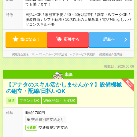
となります ※労働者派遣法（日雇い派遣の原則禁止）により、
でも働けます！
短時間・短期間の就業はご案内が難しい場合があります
日払いOK
/
履歴書不要
/
40～50代活躍中
/
副業・WワークOK
/
特徴
服装自由
/
シフト勤務
/
10名以上の大量募集
/
電話対応なし
/
パ
ソコンスキル不要
気になる！
応募する
詳細へ
掲載元企業名
マンパワーグループ株式会社 ケアサービス事業部 （医療福祉介護関連）
掲載日：2026.08.06
未読
NEW
【アナタのスキル活かしませんか？】設備機械
の組立・配線/日払いOK
派遣
ブランクOK
WEB登録・面接OK
時給1700円
給与
交通費別途支給あり
交通費規定内支給
交通費