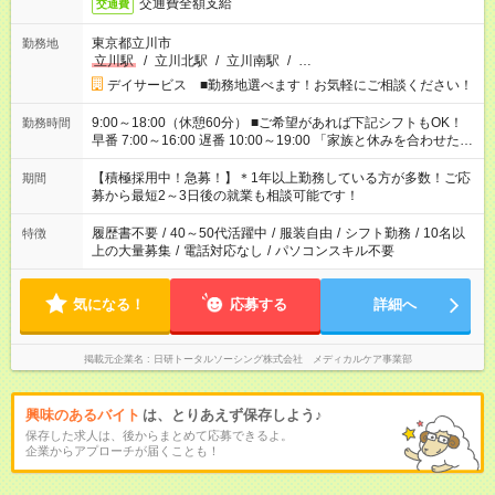
交通費全額支給
交通費
東京都立川市
勤務地
立川駅
/
立川北駅
/
立川南駅
/
…
デイサービス ■勤務地選べます！お気軽にご相談ください！
9:00～18:00（休憩60分） ■ご希望があれば下記シフトもOK！
勤務時間
早番 7:00～16:00 遅番 10:00～19:00 「家族と休みを合わせた
い」 「余裕を持って夕飯の準備がしたい」 「できれば残業はし
たくない」 など、ご希望を教えてくださいね。 ※Wワーク希望
【積極採用中！急募！】＊1年以上勤務している方が多数！ご応
期間
の方へ 今ご覧のお仕事で希望する勤務時間と、もう1つのお仕事
募から最短2～3日後の就業も相談可能です！
の勤務時間。 合計で週40時間を超える場合は応募できません。
履歴書不要
/
40～50代活躍中
/
服装自由
/
シフト勤務
/
10名以
特徴
上の大量募集
/
電話対応なし
/
パソコンスキル不要
気になる！
応募する
詳細へ
掲載元企業名
日研トータルソーシング株式会社 メディカルケア事業部
興味のあるバイト
は、とりあえず保存しよう♪
保存した求人は、後からまとめて応募できるよ。
企業からアプローチが届くことも！