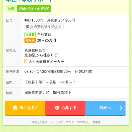
派遣
WEB登録・面接OK
時給1500円 月収例 234,900円
給与
交通費別途支給あり
全額支給
交通費
20～25万円
月収例
東京都昭島市
勤務地
中神駅
から徒歩13分
大手医療機器メーカー
08:30～17:20(実働7時間50分 休憩1時間)
勤務時間
【急募】即日～長期 ※8月～！
期間
履歴書不要
/
40～50代活躍中
特徴
気になる！
応募する
詳細へ
掲載元企業名
パーソルテンプスタッフ株式会社 首都圏