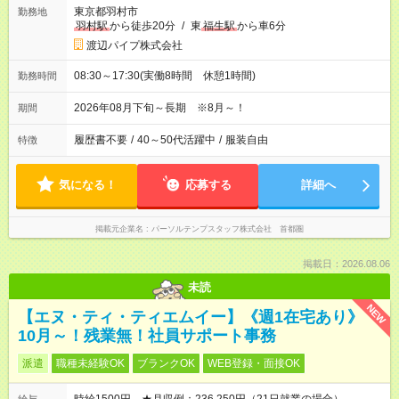
東京都羽村市
勤務地
羽村駅
から徒歩20分
/
東
福生駅
から車6分
渡辺パイプ株式会社
08:30～17:30(実働8時間 休憩1時間)
勤務時間
2026年08月下旬～長期 ※8月～！
期間
履歴書不要
/
40～50代活躍中
/
服装自由
特徴
気になる！
応募する
詳細へ
掲載元企業名
パーソルテンプスタッフ株式会社 首都圏
掲載日：2026.08.06
未読
NEW
【エヌ・ティ・ティエムイー】《週1在宅あり》
10月～！残業無！社員サポート事務
派遣
職種未経験OK
ブランクOK
WEB登録・面接OK