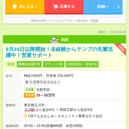
気になる！
応募する
詳細へ
掲載元企業名
パーソルテンプスタッフ株式会社 首都圏
掲載日：2026.08.06
未読
NEW
9月24日以降開始！未経験からテンプの先輩活
躍中！営業サポート
派遣
職種未経験OK
ブランクOK
WEB登録・面接OK
時給1600円 月収例 256,000円
給与
交通費別途支給あり
全額支給
交通費
25～30万円
月収例
東京都立川市
勤務地
立川駅
から徒歩8分
/
西国立駅から徒歩9分
CMでもおなじみ！セキュリティ事業を行う会社
09:00～18:00(実働8時間 休憩1時間)
勤務時間