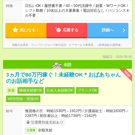
派遣法（日雇い派遣の原則禁止）により、短時間・短期間の就
日払いOK
/
履歴書不要
/
40～50代活躍中
/
副業・WワークOK
/
特徴
業はご案内が難しい場合があります
シフト勤務
/
10名以上の大量募集
/
電話対応なし
/
パソコンスキ
ル不要
気になる！
応募する
詳細へ
掲載元企業名
マンパワーグループ株式会社 ケアサービス事業部 （医療福祉介護関連）
掲載日：2026.08.06
未読
NEW
3ヵ月で80万円稼ぐ！未経験OK＊おばあちゃん
のお話相手など
派遣
職種未経験OK
社会人未経験OK
ブランクOK
WEB登録・面接OK
無資格の方：時給1530円～1912円 / 介護福祉士：時給1830円～
給与
2287円 / 初任者以上：時給1730円～2162円
交通費別途支給あり
全額支給
交通費