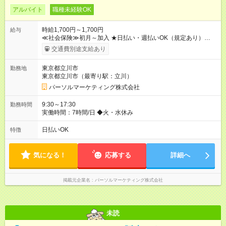
アルバイト
職種未経験OK
時給1,700円～1,700円
給与
≪社会保険≫初月～加入 ★日払い・週払いOK（規定あり）
【試用期間】試用期間なし
交通費別途支給あり
東京都立川市
勤務地
東京都立川市（最寄り駅：立川）
パーソルマーケティング株式会社
9:30～17:30
勤務時間
実働時間：7時間/日 ◆火・水休み
日払いOK
特徴
気になる！
応募する
詳細へ
掲載元企業名
パーソルマーケティング株式会社
未読