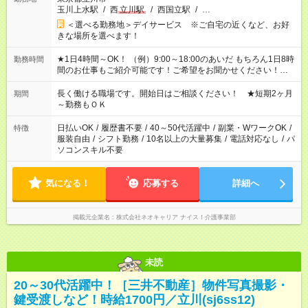
玉川上水駅
/
西
立川駅
/
西国立駅
/
…
＜選べる勤務地＞デイサービス ※ご自宅の近くなど、お好
きな場所を選べます！
★1日4時間～OK！ （例）9:00～18:00のあいだ もちろん1日8時
勤務時間
間のお仕事もご紹介可能です！ご希望をお聞かせください！★家
庭の都合でお休みが必要な場合も遠慮なくご相談ください。 ※
週最低15時間以上の勤務が必要です
長く働ける職場です。開始日はご相談ください！ ★短期2ヶ月
期間
～勤務もＯＫ
日払いOK
/
履歴書不要
/
40～50代活躍中
/
副業・WワークOK
/
特徴
服装自由
/
シフト勤務
/
10名以上の大量募集
/
電話対応なし
/
パ
ソコンスキル不要
気になる！
応募する
詳細へ
掲載元企業名
株式会社ネオキャリア ナイス！介護事業部
未読
20～30代活躍中！［三井不動産］物件写真撮影・
鍵受渡しなど！時給1700円／立川(sj6ss12)