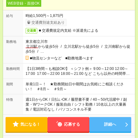
WEB登録・面接OK
時給1,500円～1,875円
給与
交通費別途支給あり
■ 交通費規定内支給 ※派遣先による
交通費
東京都立川市
勤務地
立川駅
から徒歩5分
/
立川北駅から徒歩5分
/
立川南駅から徒
歩5分
/
…
■物流センターなど ■勤務地選べます
【1日3時間～も相談OK!】 ＜シフト例＞ 9:00～12:00 12:00～
勤務時間
17:00 17:00～22:00 18:00～21:00 など こちら以外の時間帯も
お気軽にご相談ください！
単発1日～！ ★勤務開始日や期間はお気軽にご相談くださ
期間
い！ ＃8月～ ＃9月～
週1日からOK
/
日払いOK
/
履歴書不要
/
40～50代活躍中
/
副
特徴
業・WワークOK
/
服装自由
/
シフト勤務
/
10名以上の大量募
集
/
電話対応なし
/
パソコンスキル不要
気になる！
応募する
詳細へ