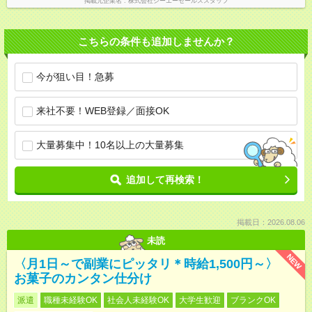
掲載元企業名
株式会社シーエーセールススタッフ
こちらの条件も追加しませんか？
今が狙い目！急募
来社不要！WEB登録／面接OK
大量募集中！10名以上の大量募集
追加して再検索！
掲載日：2026.08.06
未読
NEW
〈月1日～で副業にピッタリ＊時給1,500円～〉
お菓子のカンタン仕分け
派遣
職種未経験OK
社会人未経験OK
大学生歓迎
ブランクOK