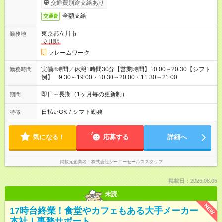
交通費別途支給あり
全額支給
交通費
東京都立川市
勤務地
立川駅
フレームワーク
実働8時間／休憩1時間30分【営業時間】10:00～20:30【シフト
勤務時間
例】・9:30～19:00・10:30～20:00・11:30～21:00
即日～長期（1ヶ月毎の更新制）
期間
日払いOK
/
シフト勤務
特徴
気になる！
応募する
詳細へ
掲載元企業名
株式会社シーエーセールススタッフ
掲載日：2026.08.06
未読
NEW
17時台終業！食堂やカフェもある大手メーカー
本社！事務サポート