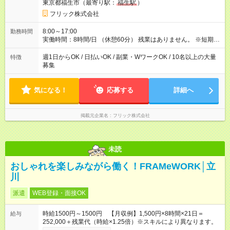
東京都福生市（最寄り駅：
福生駅
）
フリック株式会社
8:00～17:00
勤務時間
実働時間：8時間/日 （休憩60分） 残業はありません。 ※短期の
募集は行っておりません。予めご了承くださいませ。
週1日からOK / 日払いOK / 副業・WワークOK / 10名以上の大量
特徴
募集
気になる！
応募する
詳細へ
掲載元企業名
フリック株式会社
未読
おしゃれを楽しみながら働く！FRAMeWORK│立
川
派遣
WEB登録・面接OK
時給1500円～1500円 【月収例】1,500円×8時間×21日＝
給与
252,000＋残業代（時給×1.25倍）※スキルにより異なります。