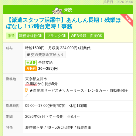
掲載日：2026.08.06
未読
NEW
【派遣スタッフ活躍中】あんしん長期！残業ほ
ぼなし！17時台定時！事務
派遣
職種未経験OK
ブランクOK
WEB登録・面接OK
時給1600円 月収例 224,000円+残業代
給与
交通費別途支給あり
全額支給
交通費
20～25万円
月収例
東京都立川市
勤務地
立川駅
から徒歩5分
★自動車サービス★＼カーリース・レンタカー・自動車保険
／
09:00～17:00(実働7時間 休憩1時間)
勤務時間
2026年08月下旬～長期 ※8月～！
期間
履歴書不要
/
40～50代活躍中
/
服装自由
特徴