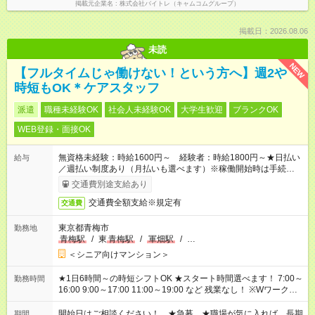
掲載元企業名
株式会社バイトレ（キャムコムグループ）
掲載日：2026.08.06
未読
NEW
【フルタイムじゃ働けない！という方へ】週2や
時短もOK＊ケアスタッフ
派遣
職種未経験OK
社会人未経験OK
大学生歓迎
ブランクOK
WEB登録・面接OK
無資格未経験：時給1600円～ 経験者：時給1800円～★日払い
給与
／週払い制度あり（月払いも選べます）※稼働開始時は手続き完
了次第のお支払いとなります。
交通費別途支給あり
交通費全額支給※規定有
交通費
東京都青梅市
勤務地
青梅駅
/
東
青梅駅
/
軍畑駅
/
…
＜シニア向けマンション＞
★1日6時間～の時短シフトOK ★スタート時間選べます！ 7:00～
勤務時間
16:00 9:00～17:00 11:00～19:00 など 残業なし！ ※Wワークの
場合、他のお仕事と合わせ週40時間超の就業はご案内できませ
ん ※法令に基づき、週20時間以上勤務は社会保険への加入対象
開始日はご相談ください！ ★急募 ★職場が気に入れば、長期
期間