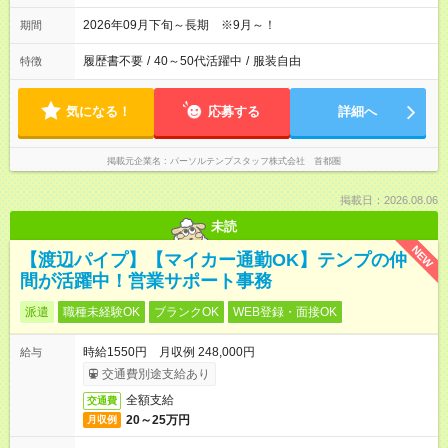
2026年09月下旬～長期 ※9月～！
期間
履歴書不要
/
40～50代活躍中
/
服装自由
特徴
気になる！
応募する
詳細へ
掲載元企業名
パーソルテンプスタッフ株式会社 首都圏
掲載日：2026.08.06
未読
NEW
【渡辺パイプ】【マイカー通勤OK】テンプの仲
間が活躍中！営業サポート事務
派遣
職種未経験OK
ブランクOK
WEB登録・面接OK
時給1550円 月収例 248,000円
給与
交通費別途支給あり
全額支給
交通費
20～25万円
月収例