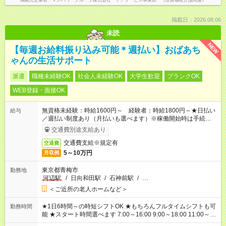
掲載元企業名
マンパワーグループ株式会社 ケアサービス事業部 （医療福祉介護関連）
掲載日：2026.08.06
未読
NEW
【毎週お給料振り込み可能＊週払い】おばあち
ゃんの生活サポート
派遣
職種未経験OK
社会人未経験OK
大学生歓迎
ブランクOK
WEB登録・面接OK
無資格未経験：時給1600円～ 経験者：時給1800円～★日払い
給与
／週払い制度あり（月払いも選べます）※稼働開始時は手続き完
了次第のお支払いとなります。
交通費別途支給あり
交通費支給※規定有
交通費
5～10万円
月収例
東京都青梅市
勤務地
河辺駅
/
日向和田駅
/
石神前駅
/
…
＜ご近所の老人ホームなど＞
★1日6時間～の時短シフトOK ★もちろんフルタイムシフトも可
勤務時間
能 ★スタート時間選べます 7:00～16:00 9:00～18:00 11:00～
20:00 など 残業なし！ ※Wワークの場合、他のお仕事と合わせ