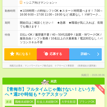
＜シニア向けマンション＞
★1日6時間～の時短シフトOK ★スタート時間選べます！ 7:00～
勤務時間
16:00 9:00～17:00 11:00～19:00 など 残業なし！ ※Wワークの
場合、他のお仕事と合わせ週40時間超の就業はご案内できませ
ん ※法令に基づき、週20時間以上勤務は社会保険への加入対象
開始日はご相談ください！ ★急募 ★職場が気に入れば、長期
期間
となります ※労働者派遣法（日雇い派遣の原則禁止）により、
でも働けます！
短時間・短期間の就業はご案内が難しい場合があります
日払いOK
/
履歴書不要
/
40～50代活躍中
/
副業・WワークOK
/
特徴
服装自由
/
シフト勤務
/
10名以上の大量募集
/
電話対応なし
/
パ
ソコンスキル不要
気になる！
応募する
詳細へ
掲載元企業名
マンパワーグループ株式会社 ケアサービス事業部 （医療福祉介護関連）
掲載日：2026.08.06
未読
NEW
【青梅市】フルタイムじゃ働けない！という方
へ＊週2や時短も＊ケアスタッフ
派遣
職種未経験OK
社会人未経験OK
大学生歓迎
ブランクOK