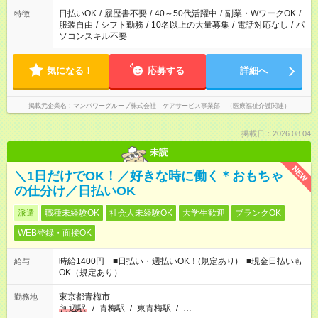
日払いOK
/
履歴書不要
/
40～50代活躍中
/
副業・WワークOK
/
特徴
服装自由
/
シフト勤務
/
10名以上の大量募集
/
電話対応なし
/
パ
ソコンスキル不要
気になる！
応募する
詳細へ
掲載元企業名
マンパワーグループ株式会社 ケアサービス事業部 （医療福祉介護関連）
掲載日：2026.08.04
未読
NEW
＼1日だけでOK！／好きな時に働く＊おもちゃ
の仕分け／日払いOK
派遣
職種未経験OK
社会人未経験OK
大学生歓迎
ブランクOK
WEB登録・面接OK
時給1400円 ■日払い・週払いOK！(規定あり) ■現金日払いも
給与
OK（規定あり）
東京都青梅市
勤務地
河辺駅
/
青梅駅
/
東青梅駅
/
…