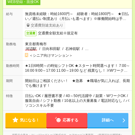
WEB登録・面接OK
無資格未経験：時給1600円～ 経験者：時給1800円～ ★日払
給与
い／週払い制度あり（月払いも選べます）※稼働開始時は手続き
完了次第のお支払いとなります。
交通費別途支給あり
交通費全額支給※規定有
交通費
東京都青梅市
勤務地
河辺駅
/
日向和田駅
/
石神前駅
/
…
＜シニア向けマンション＞
★1日6時間～の時短シフトOK ★スタート時間選べます！ 7:00～
勤務時間
16:00 9:00～17:00 11:00～19:00 など 残業なし！ ※Wワークの
場合、他のお仕事と合わせ週40時間超の就業はご案内できませ
ん ※法令に基づき、週20時間以上勤務は社会保険への加入対象
開始日はご相談ください！ ★急募 ★職場が気に入れば、長期
期間
となります ※労働者派遣法（日雇い派遣の原則禁止）により、
でも働けます！
短時間・短期間の就業はご案内が難しい場合があります
日払いOK
/
履歴書不要
/
40～50代活躍中
/
副業・WワークOK
/
特徴
服装自由
/
シフト勤務
/
10名以上の大量募集
/
電話対応なし
/
パ
ソコンスキル不要
気になる！
応募する
詳細へ