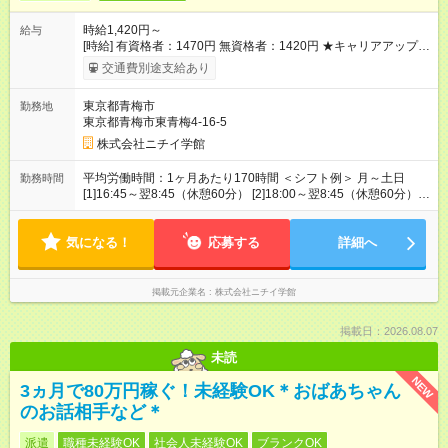
時給1,420円～
給与
[時給] 有資格者：1470円 無資格者：1420円 ★キャリアアップ制
度あり 進級により給与がアップします！ 【試用期間】試用期間
交通費別途支給あり
あり 試用期間の長さ：3ヶ月 雇用形態、給与は本採用時と同じ
です。
東京都青梅市
勤務地
東京都青梅市東青梅4-16-5
株式会社ニチイ学館
平均労働時間：1ヶ月あたり170時間 ＜シフト例＞ 月～土日
勤務時間
[1]16:45～翌8:45（休憩60分） [2]18:00～翌8:45（休憩60分）
[3]16:45～22:00（休憩なし） 土日祝 [4]8:30～17:00 （休憩60
分） ※[1]～[4]でシフト勤務 ※すべての時間帯で勤務できる方 平
気になる！
均労働時間：1ヶ月あたり170時間 ＜シフト例＞ 月～土日
応募する
詳細へ
[1]16:45～翌8:45（休憩60分） [2]18:00～翌8:45（休憩60分）
[3]16:45～22:00（休憩なし） 土日祝 [4]8:30～17:00 （休憩60
分） ※[1]～[4]でシフト勤務 ※すべての時間帯で勤務できる方
掲載元企業名
株式会社ニチイ学館
掲載日：2026.08.07
未読
NEW
3ヵ月で80万円稼ぐ！未経験OK＊おばあちゃん
のお話相手など＊
派遣
職種未経験OK
社会人未経験OK
ブランクOK