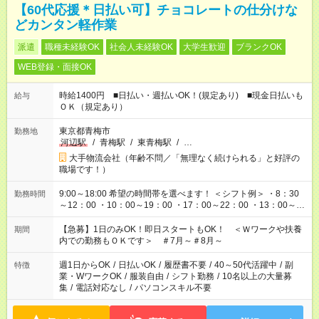
【60代応援＊日払い可】チョコレートの仕分けな
どカンタン軽作業
派遣
職種未経験OK
社会人未経験OK
大学生歓迎
ブランクOK
WEB登録・面接OK
時給1400円 ■日払い・週払いOK！(規定あり) ■現金日払いも
給与
ＯＫ（規定あり）
東京都青梅市
勤務地
河辺駅
/
青梅駅
/
東青梅駅
/
…
大手物流会社（年齢不問／「無理なく続けられる」と好評の
職場です！）
9:00～18:00 希望の時間帯を選べます！ ＜シフト例＞ ・8：30
勤務時間
～12：00 ・10：00～19：00 ・17：00～22：00 ・13：00～
22：00 ・22：00～翌6：00 など
【急募】1日のみOK！即日スタートもOK！ ＜Ｗワークや扶養
期間
内での勤務もＯＫです＞ ＃7月～＃8月～
週1日からOK
/
日払いOK
/
履歴書不要
/
40～50代活躍中
/
副
特徴
業・WワークOK
/
服装自由
/
シフト勤務
/
10名以上の大量募
集
/
電話対応なし
/
パソコンスキル不要