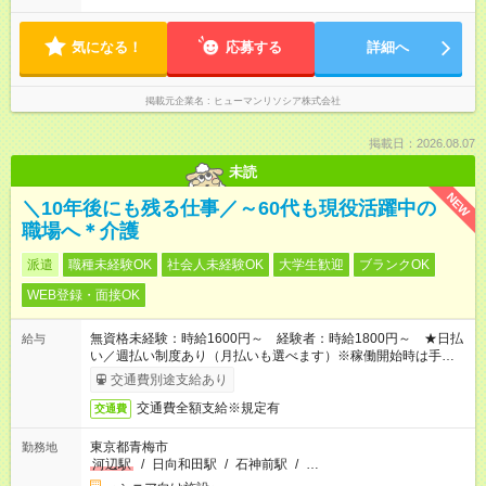
気になる！
応募する
詳細へ
掲載元企業名
ヒューマンリソシア株式会社
掲載日：2026.08.07
未読
NEW
＼10年後にも残る仕事／～60代も現役活躍中の
職場へ＊介護
派遣
職種未経験OK
社会人未経験OK
大学生歓迎
ブランクOK
WEB登録・面接OK
無資格未経験：時給1600円～ 経験者：時給1800円～ ★日払
給与
い／週払い制度あり（月払いも選べます）※稼働開始時は手続き
完了次第のお支払いとなります。
交通費別途支給あり
交通費全額支給※規定有
交通費
東京都青梅市
勤務地
河辺駅
/
日向和田駅
/
石神前駅
/
…