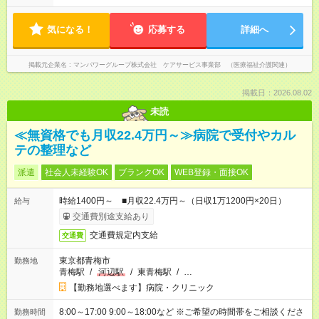
気になる！
応募する
詳細へ
掲載元企業名
マンパワーグループ株式会社 ケアサービス事業部 （医療福祉介護関連）
掲載日：2026.08.02
未読
≪無資格でも月収22.4万円～≫病院で受付やカル
テの整理など
派遣
社会人未経験OK
ブランクOK
WEB登録・面接OK
時給1400円～ ■月収22.4万円～（日収1万1200円×20日）
給与
交通費別途支給あり
交通費規定内支給
交通費
東京都青梅市
勤務地
青梅駅
/
河辺駅
/
東青梅駅
/
…
【勤務地選べます】病院・クリニック
8:00～17:00 9:00～18:00など ※ご希望の時間帯をご相談くださ
勤務時間