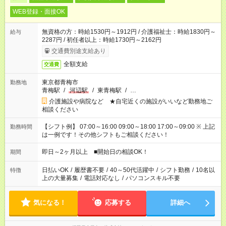
WEB登録・面接OK
無資格の方：時給1530円～1912円 / 介護福祉士：時給1830円～
給与
2287円 / 初任者以上：時給1730円～2162円
交通費別途支給あり
全額支給
交通費
東京都青梅市
勤務地
青梅駅
/
河辺駅
/
東青梅駅
/
…
介護施設や病院など ★自宅近くの施設がいいなど勤務地ご
相談ください
【シフト例】 07:00～16:00 09:00～18:00 17:00～09:00 ※ 上記
勤務時間
は一例です！その他シフトもご相談ください！
即日～2ヶ月以上 ■開始日の相談OK！
期間
日払いOK
/
履歴書不要
/
40～50代活躍中
/
シフト勤務
/
10名以
特徴
上の大量募集
/
電話対応なし
/
パソコンスキル不要
気になる！
応募する
詳細へ