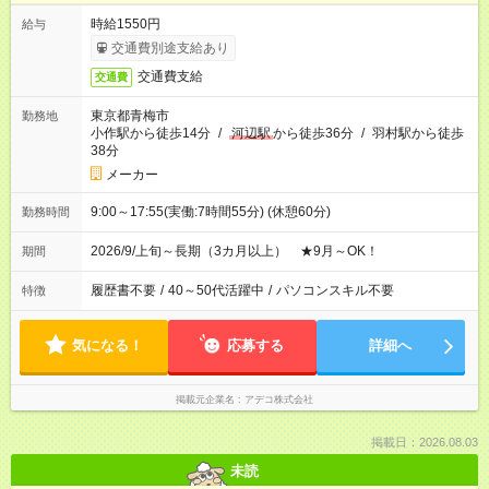
時給1550円
給与
交通費別途支給あり
交通費支給
交通費
東京都青梅市
勤務地
小作駅から徒歩14分
/
河辺駅
から徒歩36分
/
羽村駅から徒歩
38分
メーカー
9:00～17:55(実働:7時間55分) (休憩60分)
勤務時間
2026/9/上旬～長期（3カ月以上） ★9月～OK！
期間
履歴書不要
/
40～50代活躍中
/
パソコンスキル不要
特徴
気になる！
応募する
詳細へ
掲載元企業名
アデコ株式会社
掲載日：2026.08.03
未読