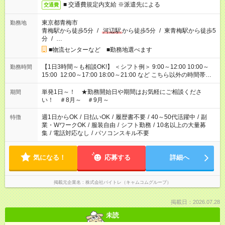
■ 交通費規定内支給 ※派遣先による
交通費
東京都青梅市
勤務地
青梅駅から徒歩5分
/
河辺駅
から徒歩5分
/
東青梅駅から徒歩5
分
/
…
■物流センターなど ■勤務地選べます
【1日3時間～も相談OK!】 ＜シフト例＞ 9:00～12:00 10:00～
勤務時間
15:00 12:00～17:00 18:00～21:00 など こちら以外の時間帯も
お気軽にご相談ください！
単発1日～！ ★勤務開始日や期間はお気軽にご相談くださ
期間
い！ ＃8月～ ＃9月～
週1日からOK
/
日払いOK
/
履歴書不要
/
40～50代活躍中
/
副
特徴
業・WワークOK
/
服装自由
/
シフト勤務
/
10名以上の大量募
集
/
電話対応なし
/
パソコンスキル不要
気になる！
応募する
詳細へ
掲載元企業名
株式会社バイトレ（キャムコムグループ）
掲載日：2026.07.28
未読