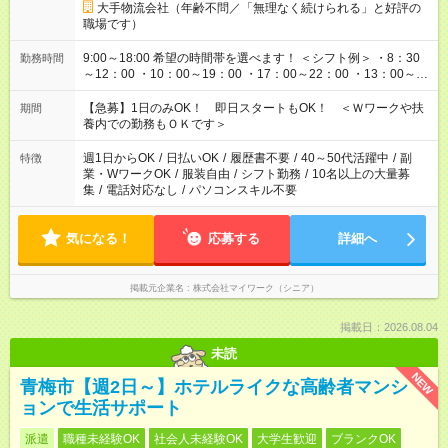
大手物流会社（年齢不問／「無理なく続けられる」と好評の
職場です）
9:00～18:00 希望の時間帯を選べます！ ＜シフト例＞ ・8：30
勤務時間
～12：00 ・10：00～19：00 ・17：00～22：00 ・13：00～
22：00 ・22：00～翌6：00 など
【急募】1日のみOK！ 即日スタートもOK！ ＜Ｗワークや扶
期間
養内での勤務もＯＫです＞
週1日からOK
/
日払いOK
/
履歴書不要
/
40～50代活躍中
/
副
特徴
業・WワークOK
/
服装自由
/
シフト勤務
/
10名以上の大量募
集
/
電話対応なし
/
パソコンスキル不要
気になる！
応募する
詳細へ
掲載元企業名
株式会社マイワーク（シニア）
掲載日：2026.08.04
未読
NEW
青梅市【週2日～】ホテルライクな高齢者マンシ
ョンで生活サポート
派遣
職種未経験OK
社会人未経験OK
大学生歓迎
ブランクOK