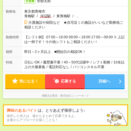
全額支給
交通費
東京都青梅市
勤務地
青梅駅
/
河辺駅
/
東青梅駅
/
…
介護施設や病院など ★自宅近くの施設がいいなど勤務地ご
相談ください
【シフト例】 07:00～16:00 09:00～18:00 17:00～09:00 ※ 上記
勤務時間
は一例です！その他シフトもご相談ください！
即日～2ヶ月以上 ■開始日の相談OK！
期間
日払いOK
/
履歴書不要
/
40～50代活躍中
/
シフト勤務
/
10名以
特徴
上の大量募集
/
電話対応なし
/
パソコンスキル不要
気になる！
応募する
詳細へ
掲載元企業名
株式会社ニッソーネット
興味のあるバイト
は、とりあえず保存しよう♪
保存した求人は、後からまとめて応募できるよ。
企業からアプローチが届くことも！