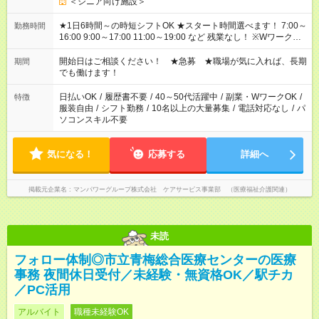
＜シニア向け施設＞
★1日6時間～の時短シフトOK ★スタート時間選べます！ 7:00～
勤務時間
16:00 9:00～17:00 11:00～19:00 など 残業なし！ ※Wワークの
場合、他のお仕事と合わせ週40時間超の就業はご案内できませ
ん ※法令に基づき、週20時間以上勤務は社会保険への加入対象
開始日はご相談ください！ ★急募 ★職場が気に入れば、長期
期間
となります ※労働者派遣法（日雇い派遣の原則禁止）により、
でも働けます！
短時間・短期間の就業はご案内が難しい場合があります
日払いOK
/
履歴書不要
/
40～50代活躍中
/
副業・WワークOK
/
特徴
服装自由
/
シフト勤務
/
10名以上の大量募集
/
電話対応なし
/
パ
ソコンスキル不要
気になる！
応募する
詳細へ
掲載元企業名
マンパワーグループ株式会社 ケアサービス事業部 （医療福祉介護関連）
未読
フォロー体制◎市立青梅総合医療センターの医療
事務 夜間休日受付／未経験・無資格OK／駅チカ
／PC活用
アルバイト
職種未経験OK