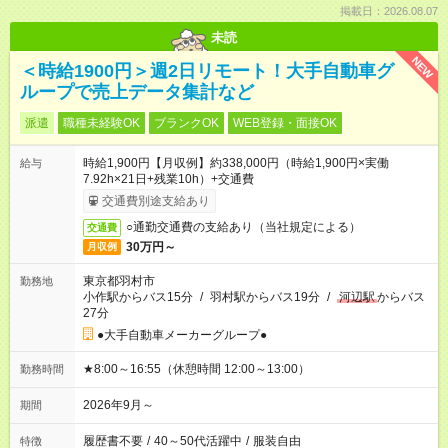
掲載日：2026.08.07
未読
NEW
＜時給1900円＞週2日リモート！大手自動車グ
ループで売上データ集計など
派遣
職種未経験OK
ブランクOK
WEB登録・面接OK
時給1,900円【月収例】約338,000円（時給1,900円×実働
給与
7.92h×21日+残業10h）+交通費
交通費別途支給あり
○通勤交通費の支給あり（当社規定による）
交通費
30万円～
月収例
東京都羽村市
勤務地
小作駅からバス15分
/
羽村駅からバス19分
/
河辺駅
からバス
27分
●大手自動車メーカーグループ●
★8:00～16:55（休憩時間 12:00～13:00）
勤務時間
2026年9月～
期間
履歴書不要
/
40～50代活躍中
/
服装自由
特徴