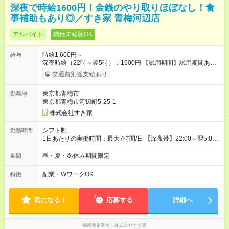
深夜で時給1600円！金銭のやり取りほぼなし！食
事補助もあり◎／すき家 青梅河辺店
アルバイト
職種未経験OK
時給1,600円～
給与
深夜時給（22時～翌5時）：1600円 【試用期間】試用期間あり
試用期間の長さ：1ヶ月 雇用形態、給与は本採用時と同じです。
交通費別途支給あり
試用期間の実態は30日（※条件変更なし）ですが、切り上げで
一ヶ月とさせていただきます。 研修制度あり：15時間(研修中も
東京都青梅市
勤務地
同時給）
東京都青梅市河辺町5-25-1
株式会社すき家
シフト制
勤務時間
1日あたりの実働時間：最大7時間/日 【深夜帯】22:00～翌5:00
週2日～・1日2h～OK◎ ※22:00から翌5:00までは18歳以上の方
のみ勤務可能です（18歳未満の深夜業務禁止のため） ★深夜で
春・夏・冬休み期間限定
期間
も安心して働けます★ すき家では、ワンオペを禁止していま
す。 必ず、2名以上での勤務を行いますので、安心して働けま
副業・WワークOK
特徴
す。
気になる！
応募する
詳細へ
掲載元企業名
株式会社すき家