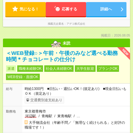
気になる！
応募する
詳細へ
掲載元企業名
アデコ株式会社
掲載日：2026.08.05
未読
NEW
＜WEB登録○＞午前・午後のみなど選べる勤務
時間＊チョコレートの仕分け
派遣
職種未経験OK
社会人未経験OK
大学生歓迎
ブランクOK
WEB登録・面接OK
時給1300円 ■日払い・週払いOK！(規定あり) ■現金日払いも
給与
ＯＫ（規定あり）
交通費別途支給あり
東京都青梅市
勤務地
河辺駅
/
青梅駅
/
東青梅駅
/
…
大手物流会社（年齢不問／「無理なく続けられる」と好評の
職場です！）