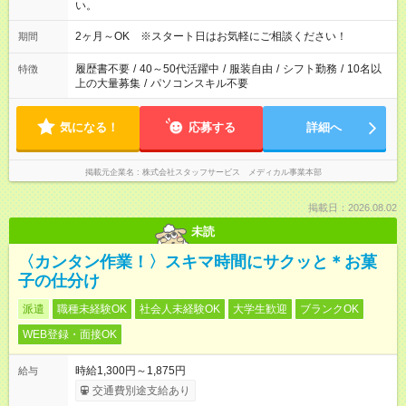
い。
2ヶ月～OK ※スタート日はお気軽にご相談ください！
期間
履歴書不要
/
40～50代活躍中
/
服装自由
/
シフト勤務
/
10名以
特徴
上の大量募集
/
パソコンスキル不要
気になる！
応募する
詳細へ
掲載元企業名
株式会社スタッフサービス メディカル事業本部
掲載日：2026.08.02
未読
〈カンタン作業！〉スキマ時間にサクッと＊お菓
子の仕分け
派遣
職種未経験OK
社会人未経験OK
大学生歓迎
ブランクOK
WEB登録・面接OK
時給1,300円～1,875円
給与
交通費別途支給あり