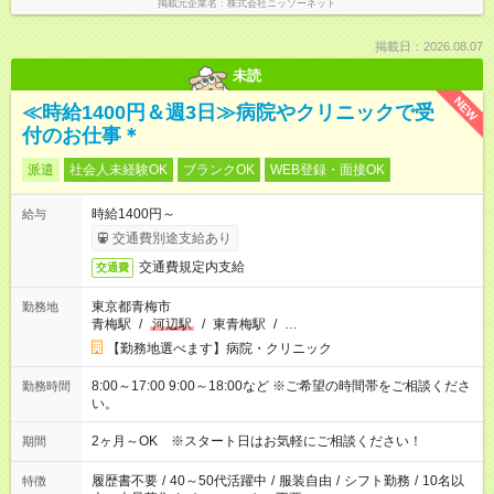
掲載元企業名
株式会社ニッソーネット
掲載日：2026.08.07
未読
NEW
≪時給1400円＆週3日≫病院やクリニックで受
付のお仕事＊
派遣
社会人未経験OK
ブランクOK
WEB登録・面接OK
時給1400円～
給与
交通費別途支給あり
交通費規定内支給
交通費
東京都青梅市
勤務地
青梅駅
/
河辺駅
/
東青梅駅
/
…
【勤務地選べます】病院・クリニック
8:00～17:00 9:00～18:00など ※ご希望の時間帯をご相談くださ
勤務時間
い。
2ヶ月～OK ※スタート日はお気軽にご相談ください！
期間
履歴書不要
/
40～50代活躍中
/
服装自由
/
シフト勤務
/
10名以
特徴