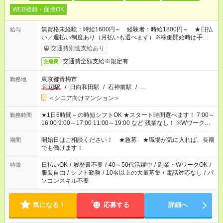
WEB登録・面接OK
無資格未経験：時給1600円～ 経験者：時給1800円～ ★日払
給与
い／週払い制度あり（月払いも選べます）※稼働開始時は手続き
完了次第のお支払いとなります。
交通費別途支給あり
交通費全額支給※規定有
交通費
東京都青梅市
勤務地
河辺駅
/
日向和田駅
/
石神前駅
/
…
＜シニア向けマンション＞
★1日6時間～の時短シフトOK ★スタート時間選べます！ 7:00～
勤務時間
16:00 9:00～17:00 11:00～19:00 など 残業なし！ ※Wワークの
場合、他のお仕事と合わせ週40時間超の就業はご案内できませ
ん ※法令に基づき、週20時間以上勤務は社会保険への加入対象
開始日はご相談ください！ ★急募 ★職場が気に入れば、長期
期間
となります ※労働者派遣法（日雇い派遣の原則禁止）により、
でも働けます！
短時間・短期間の就業はご案内が難しい場合があります
日払いOK
/
履歴書不要
/
40～50代活躍中
/
副業・WワークOK
/
特徴
服装自由
/
シフト勤務
/
10名以上の大量募集
/
電話対応なし
/
パ
ソコンスキル不要
気になる！
応募する
詳細へ