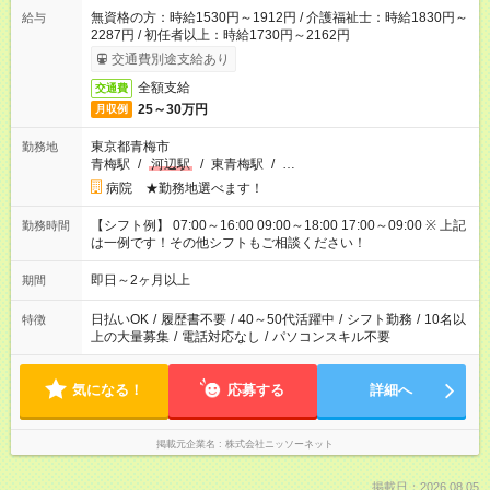
無資格の方：時給1530円～1912円 / 介護福祉士：時給1830円～
給与
2287円 / 初任者以上：時給1730円～2162円
交通費別途支給あり
全額支給
交通費
25～30万円
月収例
東京都青梅市
勤務地
青梅駅
/
河辺駅
/
東青梅駅
/
…
病院 ★勤務地選べます！
【シフト例】 07:00～16:00 09:00～18:00 17:00～09:00 ※ 上記
勤務時間
は一例です！その他シフトもご相談ください！
即日～2ヶ月以上
期間
日払いOK
/
履歴書不要
/
40～50代活躍中
/
シフト勤務
/
10名以
特徴
上の大量募集
/
電話対応なし
/
パソコンスキル不要
気になる！
応募する
詳細へ
掲載元企業名
株式会社ニッソーネット
掲載日：2026.08.05