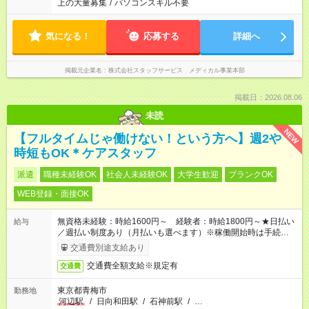
上の大量募集
/
パソコンスキル不要
気になる！
応募する
詳細へ
掲載元企業名
株式会社スタッフサービス メディカル事業本部
掲載日：2026.08.06
未読
NEW
【フルタイムじゃ働けない！という方へ】週2や
時短もOK＊ケアスタッフ
派遣
職種未経験OK
社会人未経験OK
大学生歓迎
ブランクOK
WEB登録・面接OK
無資格未経験：時給1600円～ 経験者：時給1800円～★日払い
給与
／週払い制度あり（月払いも選べます）※稼働開始時は手続き完
了次第のお支払いとなります。
交通費別途支給あり
交通費全額支給※規定有
交通費
東京都青梅市
勤務地
河辺駅
/
日向和田駅
/
石神前駅
/
…