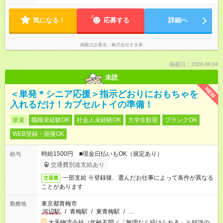
気になる！
応募する
詳細へ
掲載元企業名
株式会社すき家
掲載日：2026.08.04
未読
NEW
＜単発＊シニア応援＞指示どおりにおもちゃを
入れるだけ！カプセルトイの準備！
派遣
職種未経験OK
社会人未経験OK
大学生歓迎
ブランクOK
WEB登録・面接OK
時給1500円 ■現金日払いもOK（規定あり）
給与
交通費別途支給あり
一部支給 ※登録後、選んだお仕事によって条件が異なる
交通費
ことがあります
東京都青梅市
勤務地
河辺駅
/
青梅駅
/
東青梅駅
/
…
大手物流会社（年齢不問／「無理なく続けられる」と好評の