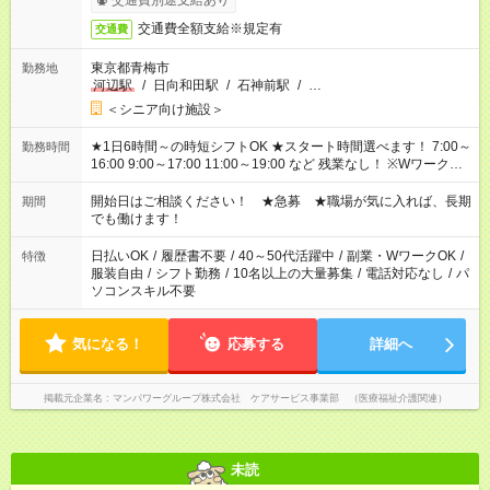
交通費別途支給あり
交通費全額支給※規定有
交通費
東京都青梅市
勤務地
河辺駅
/
日向和田駅
/
石神前駅
/
…
＜シニア向け施設＞
★1日6時間～の時短シフトOK ★スタート時間選べます！ 7:00～
勤務時間
16:00 9:00～17:00 11:00～19:00 など 残業なし！ ※Wワークの
場合、他のお仕事と合わせ週40時間超の就業はご案内できませ
ん ※法令に基づき、週20時間以上勤務は社会保険への加入対象
開始日はご相談ください！ ★急募 ★職場が気に入れば、長期
期間
となります ※労働者派遣法（日雇い派遣の原則禁止）により、
でも働けます！
短時間・短期間の就業はご案内が難しい場合があります
日払いOK
/
履歴書不要
/
40～50代活躍中
/
副業・WワークOK
/
特徴
服装自由
/
シフト勤務
/
10名以上の大量募集
/
電話対応なし
/
パ
ソコンスキル不要
気になる！
応募する
詳細へ
掲載元企業名
マンパワーグループ株式会社 ケアサービス事業部 （医療福祉介護関連）
未読