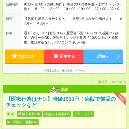
9:00～18:00（実動8時間） 希望の時間帯を選べます！ ＜シフト
勤務時間
例＞ ・8：30～12：00 ・10：00～19：00 ・17：00～22：00
・13：00～22：00 ・22：00～翌6：00 など
【急募】即日スタートＯＫ！ 単発1日のみから働けます。 ＃
期間
7月～ ＃8月～
週1日からOK
/
日払いOK
/
履歴書不要
/
40～50代活躍中
/
副
特徴
業・WワークOK
/
服装自由
/
シフト勤務
/
10名以上の大量募
集
/
電話対応なし
/
パソコンスキル不要
気になる！
応募する
詳細へ
掲載元企業名
株式会社マイワーク
掲載日：2026.08.05
未読
NEW
【医療行為はナシ】時給1530円！病院で備品の
チェックなど
派遣
職種未経験OK
社会人未経験OK
ブランクOK
WEB登録・面接OK