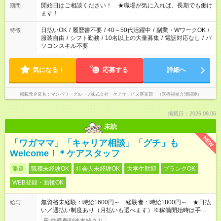
週40時間超の就業はご案内できません ※法令に基づき、週20時
開始日はご相談ください！ ★職場が気に入れば、長期でも働け
期間
間以上勤務は社会保険への加入対象となります ※労働者派遣法
ます！
（日雇い派遣の原則禁止）により、短時間・短期間の就業はご
案内が難しい場合があります
日払いOK
/
履歴書不要
/
40～50代活躍中
/
副業・WワークOK
/
特徴
服装自由
/
シフト勤務
/
10名以上の大量募集
/
電話対応なし
/
パ
ソコンスキル不要
気になる！
応募する
詳細へ
掲載元企業名
マンパワーグループ株式会社 ケアサービス事業部 （医療福祉介護関連）
掲載日：2026.08.06
未読
NEW
「ワガママ」「キャリア相談」「グチ」も
Welcome！＊ケアスタッフ
派遣
職種未経験OK
社会人未経験OK
大学生歓迎
ブランクOK
WEB登録・面接OK
無資格未経験：時給1600円～ 経験者：時給1800円～ ★日払
給与
い／週払い制度あり（月払いも選べます）※稼働開始時は手続き
完了次第のお支払いとなります。