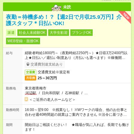
未読
NEW
夜勤＝待機多め！？【週2日で月収25.9万円】介
護スタッフ＊日払いOK!
派遣
社会人未経験OK
大学生歓迎
ブランクOK
WEB登録・面接OK
経験者時給1800円～（夜勤時給2250円～）★日収3万2400円以
給与
上★日払い／週払い制度あり（月払いも選べます）※稼働開始時
は手続き完了次第のお支払いとなります。
交通費別途支給あり
交通費支給※規定有
交通費
25～30万円
月収例
東京都青梅市
勤務地
河辺駅
/
日向和田駅
/
石神前駅
/
…
＜ご近所の老人ホームなど＞
16:00～翌9:00 ※残業なし！ ※Wワークの場合、他のお仕事と
勤務時間
合わせ週40時間超の就業はご案内できません ※法令に基づき、
週20時間以上勤務は社会保険への加入対象となります ※労働者
派遣法（日雇い派遣の原則禁止）により、短時間・短期間の就
開始日はご相談ください！ ★職場が気に入れば、長期でも働け
期間
業はご案内が難しい場合があります
ます！