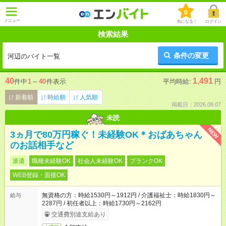
0
メニュー
気になる！
ログイン
検索結果
条件の変更
河辺のバイト一覧
40
1,491
件中
1
～
40
件表示
平均時給:
円
新着順
時給順
人気順
掲載日：2026.08.07
未読
NEW
3ヵ月で80万円稼ぐ！未経験OK＊おばあちゃん
のお話相手など
派遣
職種未経験OK
社会人未経験OK
ブランクOK
WEB登録・面接OK
無資格の方：時給1530円～1912円 / 介護福祉士：時給1830円～
給与
2287円 / 初任者以上：時給1730円～2162円
交通費別途支給あり