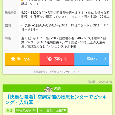
職場です！）
9:00～18:00など ■希望の時間帯を選べます！ ▼他にも様々な時
勤務時間
間帯でお仕事をご用意しています！ ＜シフト例＞ 8:30～12:00
17:00～22:00 13:00～22:00 22:00～翌6:00 など
≪急募≫1日のみの単発からOK！ 即日スタートもOK！ ＃7
期間
月～＃8月～
週1日からOK
/
日払いOK
/
履歴書不要
/
40～50代活躍中
/
副
特徴
業・WワークOK
/
服装自由
/
シフト勤務
/
10名以上の大量募
集
/
電話対応なし
/
パソコンスキル不要
気になる！
応募する
詳細へ
掲載元企業名
株式会社マイワーク（シニア）
掲載日：2026.08.03
未読
【快適な職場】空調完備の物流センターでピッキ
ング・入出庫
派遣
職種未経験OK
WEB登録・面接OK