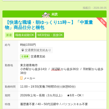
掲載日：2026.08.05
未読
NEW
【快適な職場・朝ゆっくり11時～】「中重量
物」商品仕分と梱包
派遣
職種未経験OK
WEB登録・面接OK
時給1550円
給与
交通費別途支給あり
交通費支給
交通費
東京都青梅市
勤務地
小作駅から徒歩14分
/
河辺駅
から徒歩36分
/
羽村駅から徒歩
38分
メーカー
11:00～19:55(実働:7時間55分) (休憩60分)
勤務時間
2026/9/上旬～長期（3カ月以上） ★9月～OK！
期間
履歴書不要
/
40～50代活躍中
/
パソコンスキル不要
特徴