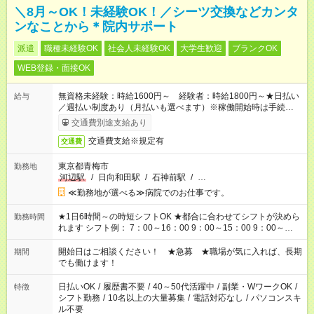
＼8月～OK！未経験OK！／シーツ交換などカンタ
ンなことから＊院内サポート
派遣
職種未経験OK
社会人未経験OK
大学生歓迎
ブランクOK
WEB登録・面接OK
無資格未経験：時給1600円～ 経験者：時給1800円～★日払い
給与
／週払い制度あり（月払いも選べます）※稼働開始時は手続き完
了次第のお支払いとなります。
交通費別途支給あり
交通費支給※規定有
交通費
東京都青梅市
勤務地
河辺駅
/
日向和田駅
/
石神前駅
/
…
≪勤務地が選べる≫病院でのお仕事です。
★1日6時間～の時短シフトOK ★都合に合わせてシフトが決めら
勤務時間
れます シフト例： 7：00～16：00 9：00～15：00 9：00～
18：00 11：00～20：00 など ※Wワークの場合、他のお仕事と
合わせ週40時間超の就業はご案内できません ※法令に基づき、
開始日はご相談ください！ ★急募 ★職場が気に入れば、長期
期間
週20時間以上勤務は社会保険への加入対象となります ※労働者
でも働けます！
派遣法（日雇い派遣の原則禁止）により、短時間・短期間の就
業はご案内が難しい場合があります
日払いOK
/
履歴書不要
/
40～50代活躍中
/
副業・WワークOK
/
特徴
シフト勤務
/
10名以上の大量募集
/
電話対応なし
/
パソコンスキ
ル不要