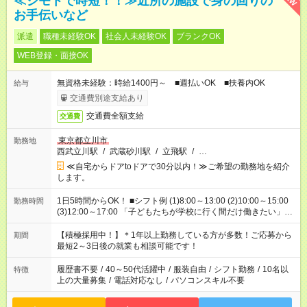
≪ジモトで時短！！≫近所の施設で身の回りの
お手伝いなど
派遣
職種未経験OK
社会人未経験OK
ブランクOK
WEB登録・面接OK
無資格未経験：時給1400円～ ■週払いOK ■扶養内OK
給与
交通費別途支給あり
交通費全額支給
交通費
東京都立川市
勤務地
西武立川駅
/
武蔵砂川駅
/
立飛駅
/
…
≪自宅からドアtoドアで30分以内！≫ご希望の勤務地を紹介
します。
1日5時間からOK！ ■シフト例 (1)8:00～13:00 (2)10:00～15:00
勤務時間
(3)12:00～17:00 「子どもたちが学校に行く間だけ働きたい」
「余裕を持って夕飯の準備がしたい」 「午前中は働いて、午後
はプライベートの時間にしたい」 など、ご希望を教えてくださ
【積極採用中！】＊1年以上勤務している方が多数！ご応募から
期間
いね。 ※Wワーク希望の方へ 今ご覧のお仕事で希望する勤務時
最短2～3日後の就業も相談可能です！
間と、もう1つのお仕事の勤務時間。 合計で週40時間を超える
場合は応募できません。
履歴書不要
/
40～50代活躍中
/
服装自由
/
シフト勤務
/
10名以
特徴
上の大量募集
/
電話対応なし
/
パソコンスキル不要