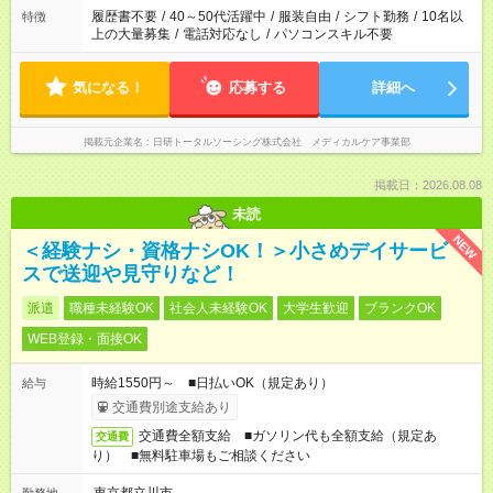
履歴書不要
/
40～50代活躍中
/
服装自由
/
シフト勤務
/
10名以
特徴
上の大量募集
/
電話対応なし
/
パソコンスキル不要
気になる！
応募する
詳細へ
掲載元企業名
日研トータルソーシング株式会社 メディカルケア事業部
掲載日：2026.08.08
未読
NEW
＜経験ナシ・資格ナシOK！＞小さめデイサービ
スで送迎や見守りなど！
派遣
職種未経験OK
社会人未経験OK
大学生歓迎
ブランクOK
WEB登録・面接OK
時給1550円～ ■日払いOK（規定あり）
給与
交通費別途支給あり
交通費全額支給 ■ガソリン代も全額支給（規定あ
交通費
り） ■無料駐車場もご相談ください