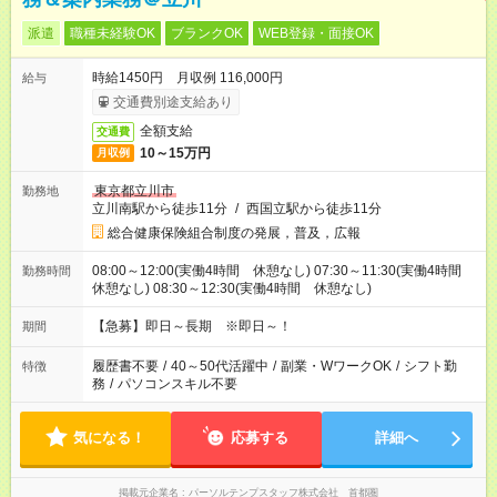
派遣
職種未経験OK
ブランクOK
WEB登録・面接OK
時給1450円 月収例 116,000円
給与
交通費別途支給あり
全額支給
交通費
10～15万円
月収例
東京都立川市
勤務地
立川南駅から徒歩11分
/
西国立駅から徒歩11分
総合健康保険組合制度の発展，普及，広報
08:00～12:00(実働4時間 休憩なし) 07:30～11:30(実働4時間
勤務時間
休憩なし) 08:30～12:30(実働4時間 休憩なし)
【急募】即日～長期 ※即日～！
期間
履歴書不要
/
40～50代活躍中
/
副業・WワークOK
/
シフト勤
特徴
務
/
パソコンスキル不要
気になる！
応募する
詳細へ
掲載元企業名
パーソルテンプスタッフ株式会社 首都圏