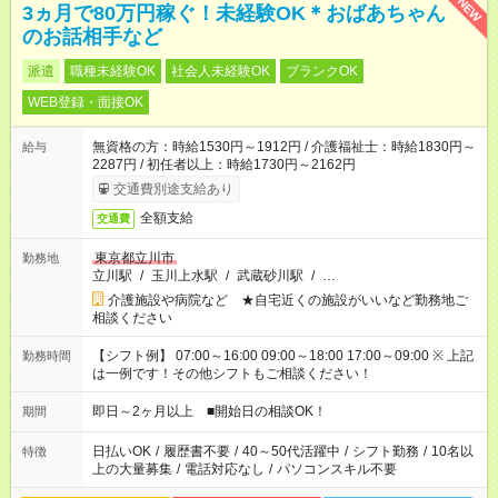
NEW
3ヵ月で80万円稼ぐ！未経験OK＊おばあちゃん
のお話相手など
派遣
職種未経験OK
社会人未経験OK
ブランクOK
WEB登録・面接OK
無資格の方：時給1530円～1912円 / 介護福祉士：時給1830円～
給与
2287円 / 初任者以上：時給1730円～2162円
交通費別途支給あり
全額支給
交通費
東京都立川市
勤務地
立川駅
/
玉川上水駅
/
武蔵砂川駅
/
…
介護施設や病院など ★自宅近くの施設がいいなど勤務地ご
相談ください
【シフト例】 07:00～16:00 09:00～18:00 17:00～09:00 ※ 上記
勤務時間
は一例です！その他シフトもご相談ください！
即日～2ヶ月以上 ■開始日の相談OK！
期間
日払いOK
/
履歴書不要
/
40～50代活躍中
/
シフト勤務
/
10名以
特徴
上の大量募集
/
電話対応なし
/
パソコンスキル不要