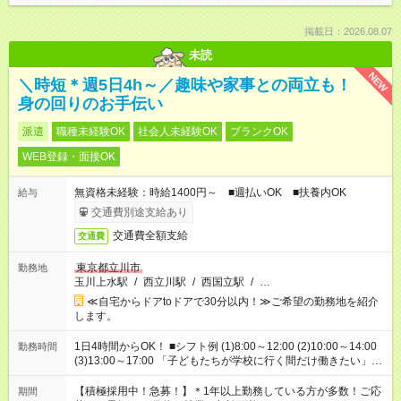
掲載日：2026.08.07
未読
NEW
＼時短＊週5日4h～／趣味や家事との両立も！
身の回りのお手伝い
派遣
職種未経験OK
社会人未経験OK
ブランクOK
WEB登録・面接OK
無資格未経験：時給1400円～ ■週払いOK ■扶養内OK
給与
交通費別途支給あり
交通費全額支給
交通費
東京都立川市
勤務地
玉川上水駅
/
西立川駅
/
西国立駅
/
…
≪自宅からドアtoドアで30分以内！≫ご希望の勤務地を紹介
します。
1日4時間からOK！ ■シフト例 (1)8:00～12:00 (2)10:00～14:00
勤務時間
(3)13:00～17:00 「子どもたちが学校に行く間だけ働きたい」
「余裕を持って夕飯の準備がしたい」 「午前中は働いて、午後
はプライベートの時間にしたい」 など、ご希望を教えてくださ
【積極採用中！急募！】＊1年以上勤務している方が多数！ご応
期間