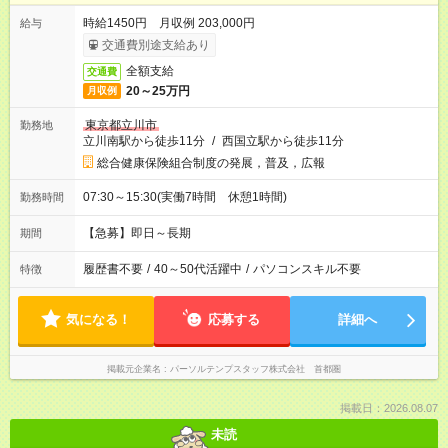
時給1450円 月収例 203,000円
給与
交通費別途支給あり
全額支給
交通費
20～25万円
月収例
東京都立川市
勤務地
立川南駅から徒歩11分
/
西国立駅から徒歩11分
総合健康保険組合制度の発展，普及，広報
07:30～15:30(実働7時間 休憩1時間)
勤務時間
【急募】即日～長期
期間
履歴書不要
/
40～50代活躍中
/
パソコンスキル不要
特徴
気になる！
応募する
詳細へ
掲載元企業名
パーソルテンプスタッフ株式会社 首都圏
掲載日：2026.08.07
未読