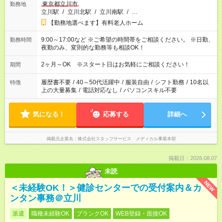
東京都立川市
勤務地
立川駅
/
立川北駅
/
立川南駅
/
…
【勤務地選べます】有料老人ホーム
9:00～17:00など ※ご希望の時間帯をご相談ください。 ※日勤、
勤務時間
夜勤のみ、変則的な勤務等も相談OK！
2ヶ月～OK ※スタート日はお気軽にご相談ください！
期間
履歴書不要
/
40～50代活躍中
/
服装自由
/
シフト勤務
/
10名以
特徴
上の大量募集
/
電話対応なし
/
パソコンスキル不要
気になる！
応募する
詳細へ
掲載元企業名
株式会社スタッフサービス メディカル事業本部
掲載日：2026.08.07
未読
NEW
＜未経験OK！＞健診センターでの受付案内＆カ
ンタン事務＠立川
派遣
職種未経験OK
ブランクOK
WEB登録・面接OK