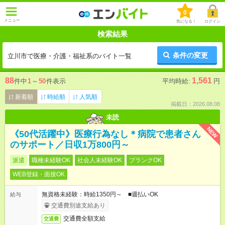
0
メニュー
気になる！
ログイン
検索結果
条件の変更
立川市で医療・介護・福祉系のバイト一覧
88
1,561
件中
1
～
50
件表示
平均時給:
円
新着順
時給順
人気順
掲載日：2026.08.08
未読
NEW
《50代活躍中》医療行為なし＊病院で患者さん
のサポート／日収1万800円～
派遣
職種未経験OK
社会人未経験OK
ブランクOK
WEB登録・面接OK
無資格未経験：時給1350円～ ■週払いOK
給与
交通費別途支給あり
交通費全額支給
交通費