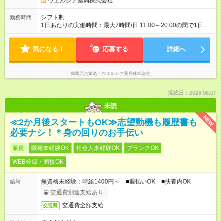
ウエルシア薬局株式会社
シフト制
勤務時間
1日あたりの実働時間：最大7時間/日 11:00～20:00の間で1日4
時間～応相談 ☆週3日～応相談 ※勤務曜日応相談 ☆未経験・無
資格可
気になる！
応募する
詳細へ
掲載元企業名
ウエルシア薬局株式会社
掲載日：2026.08.07
未読
NEW
≪2か月後スタートもOK≫志望動機も履歴書も
必要ナシ！＊身の回りのお手伝い
派遣
職種未経験OK
社会人未経験OK
ブランクOK
WEB登録・面接OK
無資格未経験：時給1400円～ ■週払いOK ■扶養内OK
給与
交通費別途支給あり
交通費全額支給
交通費