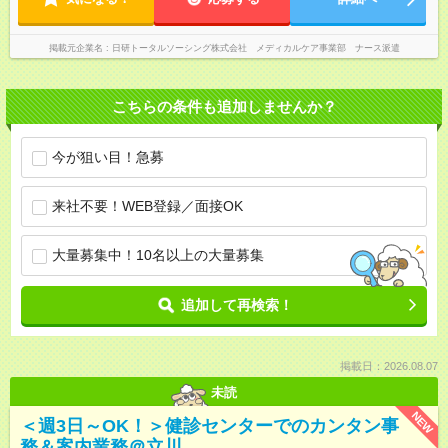
掲載元企業名
日研トータルソーシング株式会社 メディカルケア事業部 ナース派遣
こちらの条件も追加しませんか？
今が狙い目！急募
来社不要！WEB登録／面接OK
大量募集中！10名以上の大量募集
追加して再検索！
掲載日：2026.08.07
未読
NEW
＜週3日～OK！＞健診センターでのカンタン事
務＆案内業務＠立川