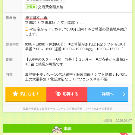
交通費全額支給
交通費
東京都立川市
勤務地
立川駅
/
立川北駅
/
立川南駅
/
…
≪自宅からドアtoドアで30分以内！≫ご希望の勤務地を紹介
します。
9:00～18:00（休憩60分） ■ご希望があれば下記シフトもOK！
勤務時間
早番 7:00～16:00 遅番 10:00～19:00 時短 10:00～15:00 「家
族と休みを合わせたい」 「余裕を持って夕飯の準備がしたい」
「できれば残業はしたくない」 など、ご希望を教えてください
【8月中のスタートOK！急募！】2カ月～ ■ご応募から最短2～
期間
ね。 ※Wワーク希望の方へ 今ご覧のお仕事で希望する勤務時間
3日後に就業が可能です！
と、もう1つのお仕事の勤務時間。 合計で週40時間を超える場
合は応募できません。
履歴書不要
/
40～50代活躍中
/
服装自由
/
シフト勤務
/
10名以
特徴
上の大量募集
/
電話対応なし
/
パソコンスキル不要
気になる！
応募する
詳細へ
掲載元企業名
日研トータルソーシング株式会社 メディカルケア事業部
掲載日：2026.08.07
未読