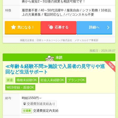
いね。 ※Wワーク希望の方へ 今ご覧のお仕事で希望する勤務時
募から最短2～3日後の就業も相談可能です！
間と、もう1つのお仕事の勤務時間。 合計で週40時間を超える
場合は応募できません。
履歴書不要
/
40～50代活躍中
/
服装自由
/
シフト勤務
/
10名以
特徴
上の大量募集
/
電話対応なし
/
パソコンスキル不要
気になる！
応募する
詳細へ
掲載元企業名
日研トータルソーシング株式会社 メディカルケア事業部
掲載日：2026.08.07
未読
NEW
≪年齢＆経験不問≫施設で入居者の見守りや巡
回など生活サポート
派遣
職種未経験OK
社会人未経験OK
ブランクOK
WEB登録・面接OK
時給1550円～
給与
交通費別途支給あり
交通費規定内支給
交通費