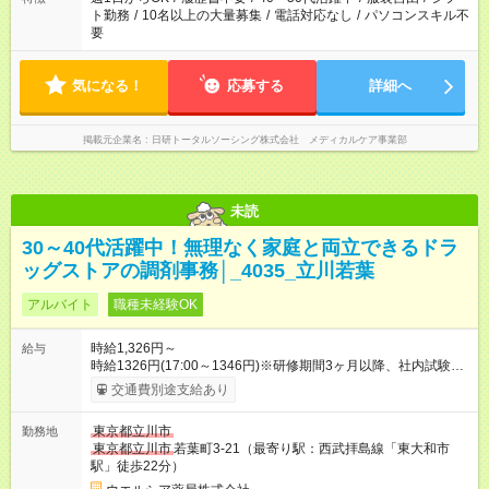
ト勤務
/
10名以上の大量募集
/
電話対応なし
/
パソコンスキル不
要
気になる！
応募する
詳細へ
掲載元企業名
日研トータルソーシング株式会社 メディカルケア事業部
未読
30～40代活躍中！無理なく家庭と両立できるドラ
ッグストアの調剤事務│_4035_立川若葉
アルバイト
職種未経験OK
時給1,326円～
給与
時給1326円(17:00～1346円)※研修期間3ヶ月以降、社内試験に
よる更新判定あり 社内試験合格後、時給＋50～100円の昇給あ
交通費別途支給あり
り （大学生は＋20円） 試用期間あり：入社日から3ヶ月間／本
採用と待遇は変わりません。 【試用期間】試用期間あり 試用期
東京都立川市
勤務地
間の長さ：3ヶ月 雇用形態、給与は本採用時と同じです。
東京都立川市
若葉町3-21（最寄り駅：西武拝島線「東大和市
駅」徒歩22分）