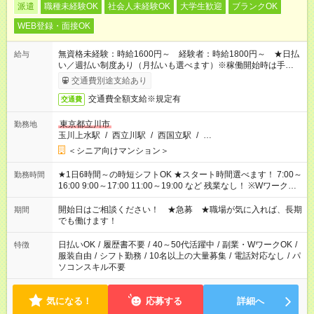
派遣
職種未経験OK
社会人未経験OK
大学生歓迎
ブランクOK
WEB登録・面接OK
無資格未経験：時給1600円～ 経験者：時給1800円～ ★日払
給与
い／週払い制度あり（月払いも選べます）※稼働開始時は手続き
完了次第のお支払いとなります。
交通費別途支給あり
交通費全額支給※規定有
交通費
東京都立川市
勤務地
玉川上水駅
/
西立川駅
/
西国立駅
/
…
＜シニア向けマンション＞
★1日6時間～の時短シフトOK ★スタート時間選べます！ 7:00～
勤務時間
16:00 9:00～17:00 11:00～19:00 など 残業なし！ ※Wワークの
場合、他のお仕事と合わせ週40時間超の就業はご案内できませ
ん ※法令に基づき、週20時間以上勤務は社会保険への加入対象
開始日はご相談ください！ ★急募 ★職場が気に入れば、長期
期間
となります ※労働者派遣法（日雇い派遣の原則禁止）により、
でも働けます！
短時間・短期間の就業はご案内が難しい場合があります
日払いOK
/
履歴書不要
/
40～50代活躍中
/
副業・WワークOK
/
特徴
服装自由
/
シフト勤務
/
10名以上の大量募集
/
電話対応なし
/
パ
ソコンスキル不要
気になる！
応募する
詳細へ