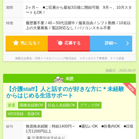
「家族とお休みを合わせたい」 「余裕を持って夕飯の準備がし
たい」 「できれば残業はしたくない」 など、ご希望があれば教
2ヶ月～ ■ご応募から最短3日後に開始可能 9月～、10月スタ
期間
えてくださいね。 ※Wワーク希望の方へ 今ご覧のお仕事で希望
ートもOK！
する勤務時間と、もう1つのお仕事の勤務時間。 合計で週40時
間を超える場合は応募できません
履歴書不要
/
40～50代活躍中
/
服装自由
/
シフト勤務
/
10名以
特徴
上の大量募集
/
電話対応なし
/
パソコンスキル不要
気になる！
応募する
詳細へ
掲載元企業名
日研トータルソーシング株式会社 メディカルケア事業部 ナース派遣
掲載日：2026.08.07
未読
NEW
【介護staff】人と話すのが好きな方に＊未経験
からはじめる生活サポート
派遣
職種未経験OK
社会人未経験OK
ブランクOK
WEB登録・面接OK
無資格未経験：時給1400円～ ■週払いOK ■扶養内OK ■日収
給与
1万1200円以上
交通費別途支給あり