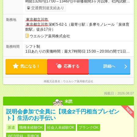
時給1326円(17:00～1346円)※研修期間3ヶ月以降、社内試験に
よる更新判定あり 社内試験合格後、時給＋50～100円の昇給あ
交通費別途支給あり
り （大学生は＋20円） 試用期間あり：入社日から3ヶ月間／本
採用と待遇は変わりません。 【試用期間】試用期間あり 試用期
東京都立川市
勤務地
間の長さ：3ヶ月 雇用形態、給与は本採用時と同じです。
東京都立川市
栄町5-62-1（最寄り駅：多摩モノレール「泉体育
館駅」徒歩17分）
ウエルシア薬局株式会社
シフト制
勤務時間
1日あたりの実働時間：最大7時間/日 15:00～20:00の間で1日4
～5時間の勤務 ☆週2日～応相談 ※勤務曜日応相談 ☆未経験・無
資格可
気になる！
応募する
詳細へ
掲載元企業名
ウエルシア薬局株式会社
掲載日：2026.08.07
未読
NEW
説明会参加で全員に【現金2千円相当プレゼン
ト】生活のお手伝い
派遣
職種未経験OK
社会人未経験OK
ブランクOK
WEB登録・面接OK