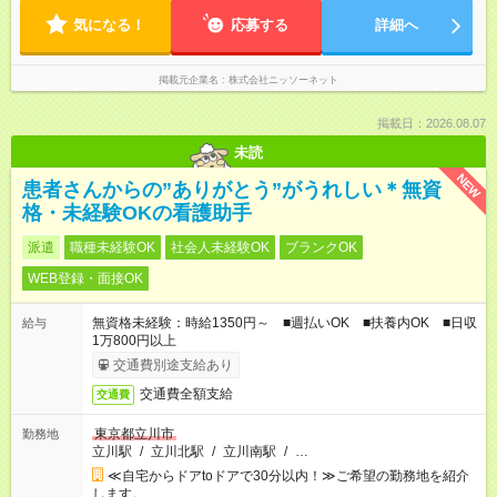
気になる！
応募する
詳細へ
掲載元企業名
株式会社ニッソーネット
掲載日：2026.08.07
未読
NEW
患者さんからの”ありがとう”がうれしい＊無資
格・未経験OKの看護助手
派遣
職種未経験OK
社会人未経験OK
ブランクOK
WEB登録・面接OK
無資格未経験：時給1350円～ ■週払いOK ■扶養内OK ■日収
給与
1万800円以上
交通費別途支給あり
交通費全額支給
交通費
東京都立川市
勤務地
立川駅
/
立川北駅
/
立川南駅
/
…
≪自宅からドアtoドアで30分以内！≫ご希望の勤務地を紹介
します。