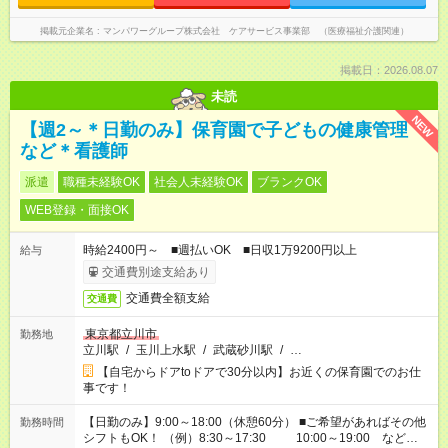
掲載元企業名
マンパワーグループ株式会社 ケアサービス事業部 （医療福祉介護関連）
掲載日：2026.08.07
未読
NEW
【週2～＊日勤のみ】保育園で子どもの健康管理
など＊看護師
派遣
職種未経験OK
社会人未経験OK
ブランクOK
WEB登録・面接OK
時給2400円～ ■週払いOK ■日収1万9200円以上
給与
交通費別途支給あり
交通費全額支給
交通費
東京都立川市
勤務地
立川駅
/
玉川上水駅
/
武蔵砂川駅
/
…
【自宅からドアtoドアで30分以内】お近くの保育園でのお仕
事です！
【日勤のみ】9:00～18:00（休憩60分） ■ご希望があればその他
勤務時間
シフトもOK！ （例）8:30～17:30 10:00～19:00 など