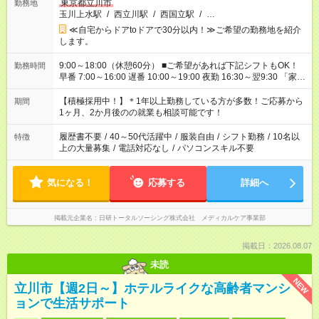
東京都立川市
勤務地
玉川上水駅
/
西立川駅
/
西国立駅
/
…
≪自宅からドアtoドアで30分以内！≫ご希望の勤務地を紹介
します。
9:00～18:00（休憩60分） ■ご希望があれば下記シフトもOK！
勤務時間
早番 7:00～16:00 遅番 10:00～19:00 夜勤 16:30～翌9:30 「家族
と休みを合わせたい」 「余裕を持って夕飯の準備がしたい」
「できれば残業はしたくない」 など、ご希望を教えてください
【積極採用中！】＊1年以上勤務している方が多数！ご応募から
期間
ね。 ※Wワーク希望の方へ 今ご覧のお仕事で希望する勤務時間
1ヶ月、2か月後のの就業も相談可能です！
と、もう1つのお仕事の勤務時間が 合計で週40時間を超える場
合は応募できません。
履歴書不要
/
40～50代活躍中
/
服装自由
/
シフト勤務
/
10名以
特徴
上の大量募集
/
電話対応なし
/
パソコンスキル不要
気になる！
応募する
詳細へ
掲載元企業名
日研トータルソーシング株式会社 メディカルケア事業部
掲載日：2026.08.07
未読
NEW
立川市【週2日～】ホテルライクな高齢者マンシ
ョンで生活サポート