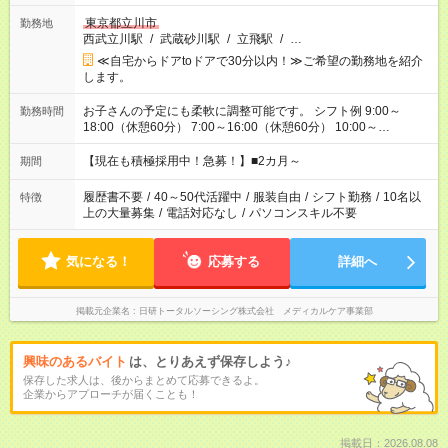
東京都立川市
勤務地
西武立川駅
/
武蔵砂川駅
/
立飛駅
/
…
≪自宅からドアtoドアで30分以内！≫ご希望の勤務地を紹介
します。
お子さんの予定にも柔軟に調整可能です。 シフト例 9:00～
勤務時間
18:00（休憩60分） 7:00～16:00（休憩60分） 10:00～
19:00（休憩60分） ※Wワーク希望の方へ 今ご覧のお仕事で希
望する勤務時間と、もう1つのお仕事の勤務時間の合計が 週40
【現在も積極採用中！急募！】■2カ月～
期間
時間を超えなければOKです。
履歴書不要
/
40～50代活躍中
/
服装自由
/
シフト勤務
/
10名以
特徴
上の大量募集
/
電話対応なし
/
パソコンスキル不要
気になる！
応募する
詳細へ
掲載元企業名
日研トータルソーシング株式会社 メディカルケア事業部
興味のあるバイト
は、とりあえず保存しよう♪
保存した求人は、後からまとめて応募できるよ。
企業からアプローチが届くことも！
掲載日：2026.08.08