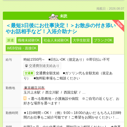
掲載日：2026.08.07
未読
NEW
＜最短3日後にお仕事決定！＞お散歩の付き添い
やお話相手など！入浴介助ナシ
派遣
職種未経験OK
社会人未経験OK
大学生歓迎
ブランクOK
WEB登録・面接OK
時給1550円～ ■日払いOK（規定あり）※即日払い不可
給与
交通費別途支給あり
交通費全額支給 ■ガソリン代も全額支給（規定あ
交通費
り） ■無料駐車場もご相談ください
東京都立川市
勤務地
玉川上水駅
/
西立川駅
/
西国立駅
/
…
＜選べる勤務地＞介護施設や病院 ※ご自宅の近くなど、お
好きな場所を選べます！
★1日4時間～OK！ （例）9:00～18:00のあいだ もちろん1日8時
勤務時間
間のお仕事もご紹介可能です！ご希望をお聞かせください！★家
庭の都合でお休みが必要な場合も遠慮なくご相談ください。 ※
週最低15時間以上の勤務が必要です