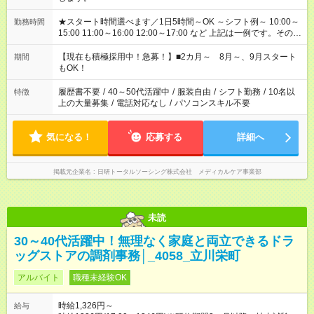
★スタート時間選べます／1日5時間～OK ～シフト例～ 10:00～
勤務時間
15:00 11:00～16:00 12:00～17:00 など 上記は一例です。その他
シフトもご相談ください。 ※Wワークの場合当社と合わせて法
定労働時間が週40時間を超えなければOKです。
【現在も積極採用中！急募！】■2カ月～ 8月～、9月スタート
期間
もOK！
履歴書不要
/
40～50代活躍中
/
服装自由
/
シフト勤務
/
10名以
特徴
上の大量募集
/
電話対応なし
/
パソコンスキル不要
気になる！
応募する
詳細へ
掲載元企業名
日研トータルソーシング株式会社 メディカルケア事業部
未読
30～40代活躍中！無理なく家庭と両立できるドラ
ッグストアの調剤事務│_4058_立川栄町
アルバイト
職種未経験OK
時給1,326円～
給与