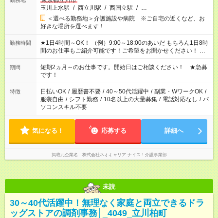
東京都立川市
勤務地
玉川上水駅
/
西立川駅
/
西国立駅
/
…
＜選べる勤務地＞介護施設や病院 ※ご自宅の近くなど、お
好きな場所を選べます！
★1日4時間～OK！ （例）9:00～18:00のあいだ もちろん1日8時
勤務時間
間のお仕事もご紹介可能です！ご希望をお聞かせください！ ★
家庭の都合でお休みが必要な場合も遠慮なくご相談ください。
※週最低15時間以上の勤務が必要です
短期2ヵ月～のお仕事です。開始日はご相談ください！ ★急募
期間
です！
日払いOK
/
履歴書不要
/
40～50代活躍中
/
副業・WワークOK
/
特徴
服装自由
/
シフト勤務
/
10名以上の大量募集
/
電話対応なし
/
パ
ソコンスキル不要
気になる！
応募する
詳細へ
掲載元企業名
株式会社ネオキャリア ナイス！介護事業部
未読
30～40代活躍中！無理なく家庭と両立できるドラ
ッグストアの調剤事務│_4049_立川柏町