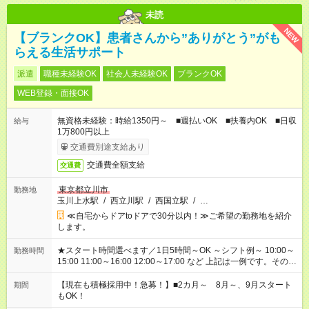
未読
NEW
【ブランクOK】患者さんから”ありがとう”がも
らえる生活サポート
派遣
職種未経験OK
社会人未経験OK
ブランクOK
WEB登録・面接OK
無資格未経験：時給1350円～ ■週払いOK ■扶養内OK ■日収
給与
1万800円以上
交通費別途支給あり
交通費全額支給
交通費
東京都立川市
勤務地
玉川上水駅
/
西立川駅
/
西国立駅
/
…
≪自宅からドアtoドアで30分以内！≫ご希望の勤務地を紹介
します。
★スタート時間選べます／1日5時間～OK ～シフト例～ 10:00～
勤務時間
15:00 11:00～16:00 12:00～17:00 など 上記は一例です。その他
シフトもご相談ください。 ※Wワークの場合当社と合わせて法
定労働時間が週40時間を超えなければOKです。
【現在も積極採用中！急募！】■2カ月～ 8月～、9月スタート
期間
もOK！