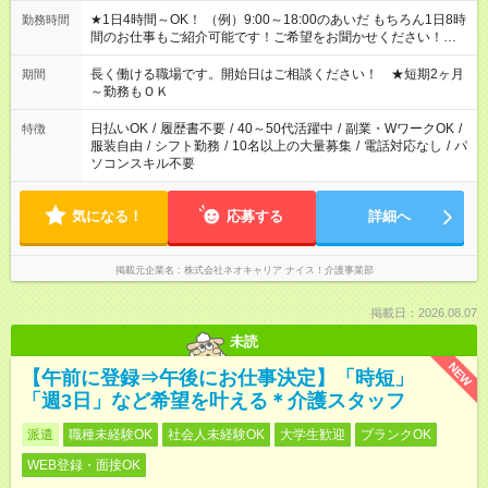
★1日4時間～OK！ （例）9:00～18:00のあいだ もちろん1日8時
勤務時間
間のお仕事もご紹介可能です！ご希望をお聞かせください！★家
庭の都合でお休みが必要な場合も遠慮なくご相談ください。 ※
週最低15時間以上の勤務が必要です
長く働ける職場です。開始日はご相談ください！ ★短期2ヶ月
期間
～勤務もＯＫ
日払いOK
/
履歴書不要
/
40～50代活躍中
/
副業・WワークOK
/
特徴
服装自由
/
シフト勤務
/
10名以上の大量募集
/
電話対応なし
/
パ
ソコンスキル不要
気になる！
応募する
詳細へ
掲載元企業名
株式会社ネオキャリア ナイス！介護事業部
掲載日：2026.08.07
未読
NEW
【午前に登録⇒午後にお仕事決定】「時短」
「週3日」など希望を叶える＊介護スタッフ
派遣
職種未経験OK
社会人未経験OK
大学生歓迎
ブランクOK
WEB登録・面接OK