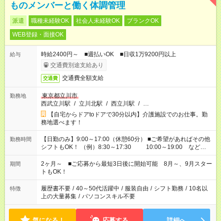
ものメンバーと働く体調管理
派遣
職種未経験OK
社会人未経験OK
ブランクOK
WEB登録・面接OK
時給2400円～ ■週払いOK ■日収1万9200円以上
給与
交通費別途支給あり
交通費全額支給
交通費
東京都立川市
勤務地
西武立川駅
/
立川北駅
/
西立川駅
/
…
【自宅からドアtoドアで30分以内】介護施設でのお仕事。勤
務地選べます！
【日勤のみ】9:00～17:00（休憩60分） ■ご希望があればその他
勤務時間
シフトもOK！ （例）8:30～17:30 10:00～19:00 など
「家族とお休みを合わせたい」 「できれば残業はしたくない」
など、あなたのご希望に沿ったお仕事をご紹介します！ ※Wワ
2ヶ月～ ■ご応募から最短3日後に開始可能 8月～、9月スター
期間
ーク希望の方へ 今ご覧のお仕事で希望する勤務時間と、もう1つ
トもOK！
のお仕事の勤務時間。 合計で週40時間を超える場合は応募でき
ません
履歴書不要
/
40～50代活躍中
/
服装自由
/
シフト勤務
/
10名以
特徴
上の大量募集
/
パソコンスキル不要
気になる！
応募する
詳細へ