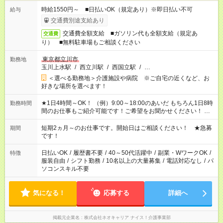
時給1550円～ ■日払いOK（規定あり）※即日払い不可
給与
交通費別途支給あり
交通費全額支給 ■ガソリン代も全額支給（規定あ
交通費
り） ■無料駐車場もご相談ください
東京都立川市
勤務地
玉川上水駅
/
西立川駅
/
西国立駅
/
…
＜選べる勤務地＞介護施設や病院 ※ご自宅の近くなど、お
好きな場所を選べます！
★1日4時間～OK！ （例）9:00～18:00のあいだ もちろん1日8時
勤務時間
間のお仕事もご紹介可能です！ご希望をお聞かせください！ ※
週最低15時間以上の勤務が必要です
短期2ヵ月～のお仕事です。開始日はご相談ください！ ★急募
期間
です！
日払いOK
/
履歴書不要
/
40～50代活躍中
/
副業・WワークOK
/
特徴
服装自由
/
シフト勤務
/
10名以上の大量募集
/
電話対応なし
/
パ
ソコンスキル不要
気になる！
応募する
詳細へ
掲載元企業名
株式会社ネオキャリア ナイス！介護事業部