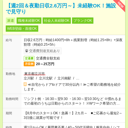
NEW
【週2回＆夜勤日収2.6万円～】未経験OK！施設
で見守り
派遣
職種未経験OK
社会人未経験OK
ブランクOK
WEB登録・面接OK
日収2.6万円：時給1400円×8h＋残業割増（時給1.25×8h）+深夜
給与
割増（時給0.25×5h）
交通費別途支給あり
交通費全額支給
交通費
20～25万円
月収例
東京都立川市
勤務地
立川駅
/
立川北駅
/
立川南駅
/
…
≪自宅からドアtoドアで30分以内！≫ご希望の勤務地を紹介
します。
▽シフト例 ・16:30～翌9:30 ・16:30～翌10:30など ※慣れるま
勤務時間
での最初のうちは日勤からのスタート！ ※Wワーク希望の方へ
今ご覧のお仕事で希望する勤務時間と、もう1つのお仕事の勤務
時間。 合計で週40時間を超える場合は応募できません。
【8月中のスタートOK！急募！】2カ月～ ■ご応募から最短2～
期間
3日後に就業が可能です！
週1日からOK
/
履歴書不要
/
40～50代活躍中
/
服装自由
/
シフ
特徴