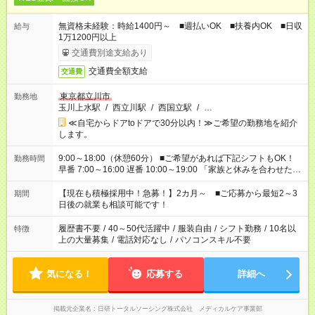
無資格未経験：時給1400円～ ■週払いOK ■扶養内OK ■日収
給与
1万1200円以上
交通費別途支給あり
交通費全額支給
交通費
東京都立川市
勤務地
玉川上水駅
/
西立川駅
/
西国立駅
/
…
≪自宅からドアtoドアで30分以内！≫ご希望の勤務地を紹介
します。
9:00～18:00（休憩60分） ■ご希望があれば下記シフトもOK！
勤務時間
早番 7:00～16:00 遅番 10:00～19:00 「家族と休みを合わせた
い」 「余裕を持って夕飯の準備がしたい」 「できれば残業はし
たくない」 など、ご希望を教えてくださいね。 ※Wワーク希望
【現在も積極採用中！急募！】2カ月～ ■ご応募から最短2～3
期間
の方へ 今ご覧のお仕事で希望する勤務時間と、もう1つのお仕事
日後の就業も相談可能です！
の勤務時間。 合計で週40時間を超える場合は応募できません。
履歴書不要
/
40～50代活躍中
/
服装自由
/
シフト勤務
/
10名以
特徴
上の大量募集
/
電話対応なし
/
パソコンスキル不要
気になる！
応募する
詳細へ
掲載元企業名
日研トータルソーシング株式会社 メディカルケア事業部