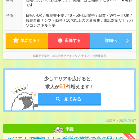
短期2ヵ月～のお仕事です。開始日はご相談ください！ ★急募
期間
です！
日払いOK
/
履歴書不要
/
40～50代活躍中
/
副業・WワークOK
/
特徴
服装自由
/
シフト勤務
/
10名以上の大量募集
/
電話対応なし
/
パ
ソコンスキル不要
気になる！
応募する
詳細へ
掲載元企業名
株式会社ネオキャリア ナイス！介護事業部
少しエリアを広げると、
61
求人が
件増えます！
見てみる
掲載日：2026.08.07
未読
NEW