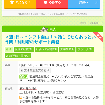
気になる！
応募する
詳細へ
掲載元企業名
日研トータルソーシング株式会社 メディカルケア事業部
掲載日：2026.08.07
未読
NEW
＜週3日～＊シフト自由！＞話してたらあっとい
う間！利用者のサポート業務
派遣
職種未経験OK
社会人未経験OK
大学生歓迎
ブランクOK
WEB登録・面接OK
時給1550円～ ■日払いOK（規定あり）※即日払い不可
給与
交通費別途支給あり
交通費全額支給 ■ガソリン代も全額支給（規定あ
交通費
り） ■無料駐車場もご相談ください
東京都立川市
勤務地
玉川上水駅
/
西立川駅
/
西国立駅
/
…
＜選べる勤務地＞デイサービス ※ご自宅の近くなど、お好
きな場所を選べます！