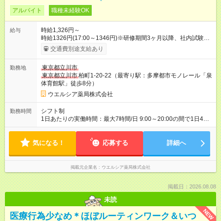
アルバイト
職種未経験OK
時給1,326円～
給与
時給1326円(17:00～1346円)※研修期間3ヶ月以降、社内試験に
よる更新判定あり 社内試験合格後、時給＋50～100円の昇給あ
交通費別途支給あり
り （大学生は＋20円） 試用期間あり：入社日から3ヶ月間／本
採用と待遇は変わりません。 【試用期間】試用期間あり 試用期
東京都立川市
勤務地
間の長さ：3ヶ月 雇用形態、給与は本採用時と同じです。
東京都立川市
柏町1-20-22（最寄り駅：多摩都市モノレール「泉
体育館駅」徒歩8分）
ウエルシア薬局株式会社
シフト制
勤務時間
1日あたりの実働時間：最大7時間/日 9:00～20:00の間で1日4時
間～応相談 ☆週2日～応相談 ※勤務曜日応相談 ※夕方帯 日曜勤
務可能な方歓迎 ☆未経験・無資格可
気になる！
応募する
詳細へ
掲載元企業名
ウエルシア薬局株式会社
掲載日：2026.08.08
未読
NEW
医療行為少なめ＊ほぼルーティンワーク＆いつ