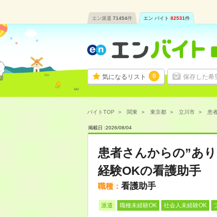
エン派遣
71454
件
エン バイト
82531
件
0
気になるリスト
保存した希
バイトTOP
関東
東京都
立川市
患者
掲載日 :
2026
/
08
/
04
患者さんからの”あり
経験OKの看護助手
看護助手
職種：
派遣
職種未経験OK
社会人未経験OK