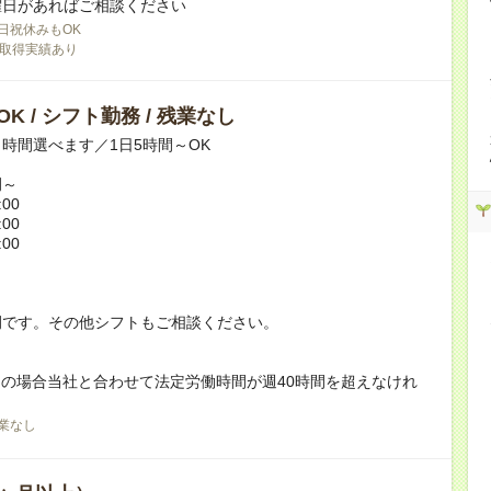
曜日があればご相談ください
日祝休みもOK
取得実績あり
K / シフト勤務 / 残業なし
時間選べます／1日5時間～OK
例～
:00
:00
:00
例です。その他シフトもご相談ください。
の場合当社と合わせて法定労働時間が週40時間を超えなけれ
。
業なし