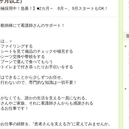
ヶ月以上）
極採用中！急募！】■2カ月～ 8月～、9月スタートもOK！
一般病棟にて看護師さんのサポート！
には…＞
をファイリングする
クシートを見て備品のチェックや補充する
のシーツ交換や整頓をする
スプーンで運んで食べてもらう
やトイレまで付き添ったりお手伝いをする
ずはできることから少しずつお任せ。
は行わないので、専門的な知識は一切不要！
格がなくても、誰かの生活を支える一員になれる。
者さんやご家族、それに看護師さんからも感謝される
あるお仕事です！
お仕事の経験を、“患者さんを支える力”に変えてみませんか。