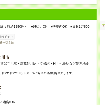
験：時給1350円～ ■週払いOK ■扶養内OK ■日収1万800
途支給あり
費全額支給
立川市
】西武立川駅・武蔵砂川駅・立飛駅・砂川七番駅など勤務地多
らドアtoドアで30分以内！≫ご希望の勤務地を紹介します。
休
K
の相談OK