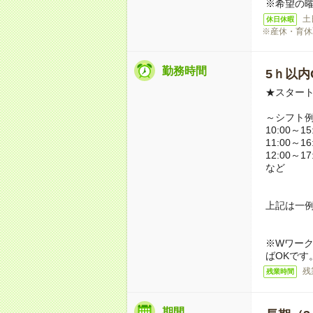
※希望の
土
休日休暇
※産休・育休
勤務時間
5ｈ以内O
★スタート
～シフト
10:00～15
11:00～16
12:00～17
など
上記は一
※Wワーク
ばOKです
残
残業時間
期間