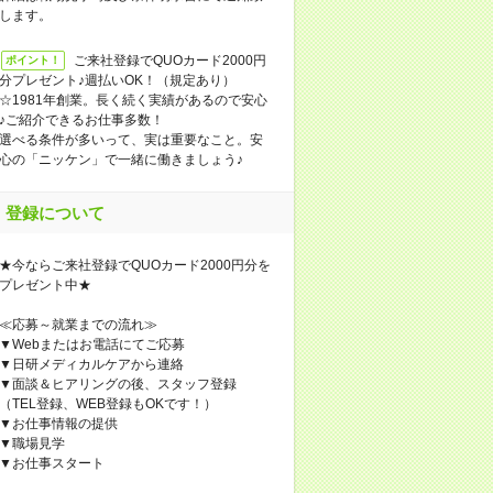
します。
ご来社登録でQUOカード2000円
ポイント！
分プレゼント♪週払いOK！（規定あり）
☆1981年創業。長く続く実績があるので安心
♪ご紹介できるお仕事多数！
選べる条件が多いって、実は重要なこと。安
心の「ニッケン」で一緒に働きましょう♪
登録について
★今ならご来社登録でQUOカード2000円分を
プレゼント中★
≪応募～就業までの流れ≫
▼Webまたはお電話にてご応募
▼日研メディカルケアから連絡
▼面談＆ヒアリングの後、スタッフ登録
（TEL登録、WEB登録もOKです！）
▼お仕事情報の提供
▼職場見学
▼お仕事スタート