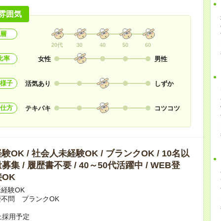
雰囲気
層
20代
30
40
50
60
比率
女性
男性
様子
活気あり
しずか
仕方
テキパキ
コツコツ
OK / 社会人未経験OK / ブランクOK / 10名以
集 / 履歴書不要 / 40～50代活躍中 / WEB登
OK
経験OK
不問 ブランクOK
上採用予定