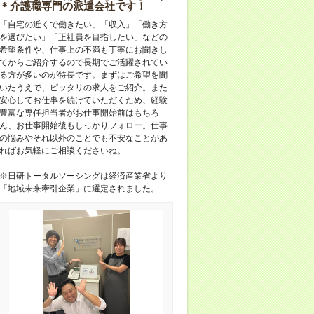
＊介護職専門の派遣会社です！
「自宅の近くで働きたい」「収入」「働き方
を選びたい」「正社員を目指したい」などの
希望条件や、仕事上の不満も丁寧にお聞きし
てからご紹介するので長期でご活躍されてい
る方が多いのが特長です。まずはご希望を聞
いたうえで、ピッタリの求人をご紹介。また
安心してお仕事を続けていただくため、経験
豊富な専任担当者がお仕事開始前はもちろ
ん、お仕事開始後もしっかりフォロー。仕事
の悩みやそれ以外のことでも不安なことがあ
ればお気軽にご相談くださいね。
※日研トータルソーシングは経済産業省より
「地域未来牽引企業」に選定されました。