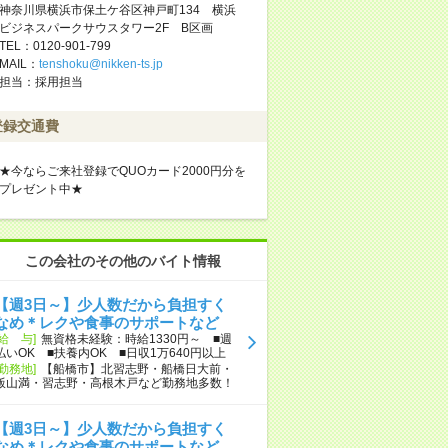
神奈川県横浜市保土ケ谷区神戸町134 横浜
ビジネスパークサウスタワー2F B区画
TEL：0120-901-799
MAIL：
tenshoku@nikken-ts.jp
担当：採用担当
登録交通費
★今ならご来社登録でQUOカード2000円分を
プレゼント中★
この会社のその他のバイト情報
【週3日～】少人数だから負担すく
なめ＊レクや食事のサポートなど
[給 与]
無資格未経験：時給1330円～ ■週
払いOK ■扶養内OK ■日収1万640円以上
[勤務地]
【船橋市】北習志野・船橋日大前・
飯山満・習志野・高根木戸など勤務地多数！
【週3日～】少人数だから負担すく
なめ＊レクや食事のサポートなど