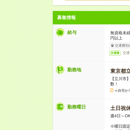
募集情報
給与
無資格未経
円以上
交通費別
交通
交通費
勤務地
東京都
【立川市
数！
≪自宅か
勤務曜日
土日祝
週4日～O
※曜日固定