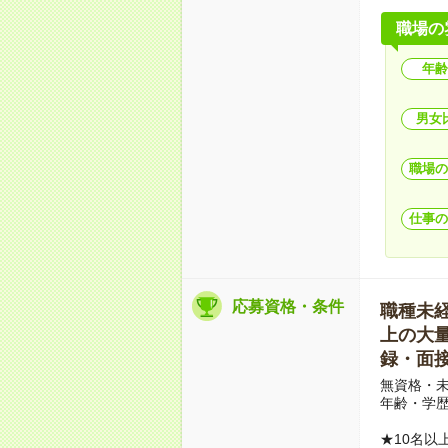
職場の
年齢
男女
職場の
仕事の
応募資格・条件
職種未経験
上の大量募
録・面接
無資格・未
年齢・学歴
★10名以