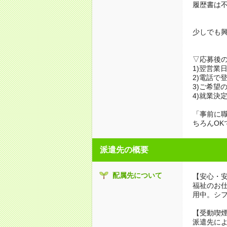
履歴書は
少しでも
▽応募後
1)翌営業
2)電話で
3)ご希望
4)就業決
「事前に
ちろんOK
派遣先の概要
配属先について
【安心・
福祉のお
用中。シ
【受動喫
派遣先に