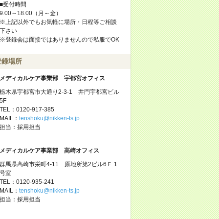
■受付時間
9:00～18:00（月～金）
※上記以外でもお気軽に場所・日程等ご相談
下さい
※登録会は面接ではありませんので私服でOK
登録場所
メディカルケア事業部 宇都宮オフィス
栃木県宇都宮市大通り2-3-1 井門宇都宮ビル
5F
TEL：0120-917-385
MAIL：
tenshoku@nikken-ts.jp
担当：採用担当
メディカルケア事業部 高崎オフィス
群馬県高崎市栄町4-11 原地所第2ビル6Ｆ 1
号室
TEL：0120-935-241
MAIL：
tenshoku@nikken-ts.jp
担当：採用担当