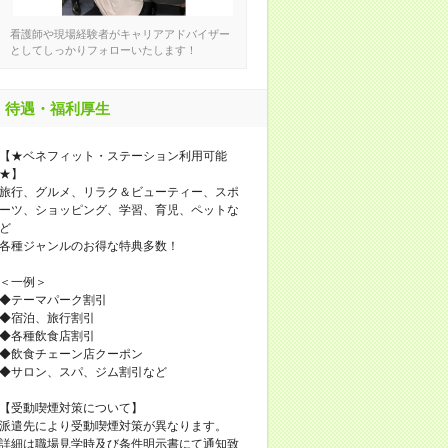
看護師や現場経験者がキャリアアドバイザー
としてしっかりフォローいたします！
待遇・福利厚生
【★ベネフィット・ステーション利用可能
★】
旅行、グルメ、リラク＆ビューティー、スポ
ーツ、ショッピング、学習、育児、ペットな
ど
各種ジャンルのお得な特典多数！
＜一例＞
◆テーマパーク割引
◆宿泊、旅行割引
◆各種飲食店割引
◆飲食チェーン店クーポン
◆サロン、スパ、ジム割引など
【受動喫煙対策について】
派遣先により受動喫煙対策が異なります。
詳細は職場見学時及び条件明示書にて通知致