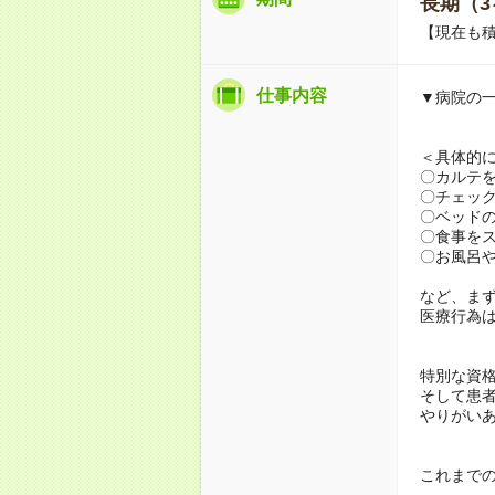
長期（3
【現在も積
仕事内容
▼病院の
＜具体的
〇カルテ
〇チェッ
〇ベッド
〇食事を
〇お風呂
など、ま
医療行為
特別な資
そして患
やりがい
これまでの