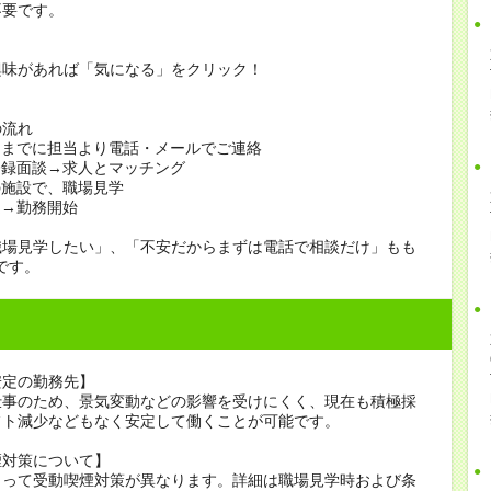
不要です。
興味があれば「気になる」をクリック！
の流れ
日までに担当より電話・メールでご連絡
登録面談→求人とマッチング
の施設で、職場見学
定→勤務開始
職場見学したい」、「不安だからまずは電話で相談だけ」もも
です。
安定の勤務先】
仕事のため、景気変動などの影響を受けにくく、現在も積極採
フト減少などもなく安定して働くことが可能です。
煙対策について】
よって受動喫煙対策が異なります。詳細は職場見学時および条