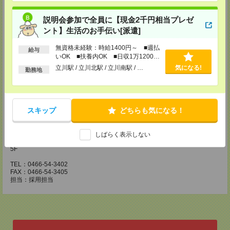
FAX：042-728-3025
担当：採用担当
説明会参加で全員に【現金2千円相当プレゼ
川崎医療オフィス・横浜医療オフィス
ント】生活のお手伝い[派遣]
〒210-0007 神奈川県川崎市川崎区駅前本町3-1 NMF川崎東口ビル7F
TEL：044-233-3501
無資格未経験：時給1400円～ ■週払
給与
FAX：044-233-4305
いOK ■扶養内OK ■日収1万1200円
担当：採用担当者
以上
立川駅 / 立川北駅 / 立川南駅 / …
気になる!
勤務地
横浜介護オフィス
〒221-0835 神奈川県横浜市神奈川区鶴屋町2-23-2 TSプラザビルディング
5F
TEL：045-320-1901
FAX：044-233-4305
スキップ
どちらも気になる！
担当：採用担当者
神奈川医療オフィス
しばらく表示しない
〒251-0023 神奈川県藤沢市鵠沼花沢町1-17 藤沢朝日生命信和実業ビル
5F
TEL：0466-54-3402
FAX：0466-54-3405
担当：採用担当