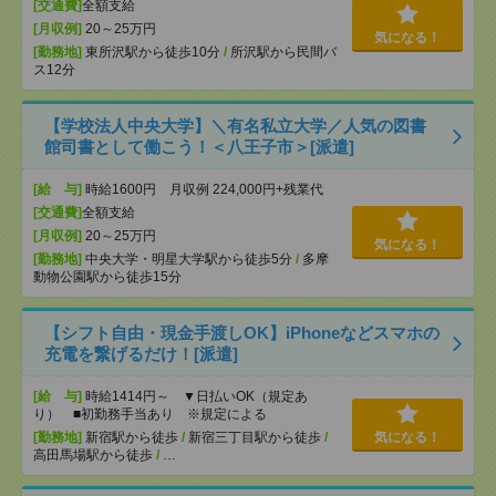
[交通費]
全額支給
[月収例]
20～25万円
気になる！
[勤務地]
東所沢駅から徒歩10分
/
所沢駅から民間バ
ス12分
【学校法人中央大学】＼有名私立大学／人気の図書
館司書として働こう！＜八王子市＞[派遣]
[給 与]
時給1600円 月収例 224,000円+残業代
[交通費]
全額支給
[月収例]
20～25万円
気になる！
[勤務地]
中央大学・明星大学駅から徒歩5分
/
多摩
動物公園駅から徒歩15分
【シフト自由・現金手渡しOK】iPhoneなどスマホの
充電を繋げるだけ！[派遣]
[給 与]
時給1414円～ ▼日払いOK（規定あ
り） ■初勤務手当あり ※規定による
[勤務地]
新宿駅から徒歩
/
新宿三丁目駅から徒歩
/
気になる！
高田馬場駅から徒歩
/
…