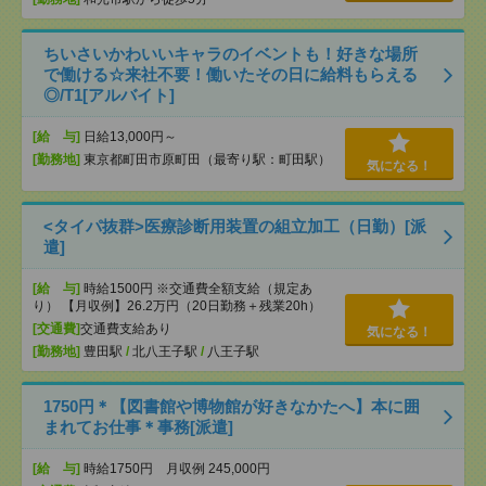
ちいさいかわいいキャラのイベントも！好きな場所
で働ける☆来社不要！働いたその日に給料もらえる
◎/T1[アルバイト]
[給 与]
日給13,000円～
[勤務地]
東京都町田市原町田（最寄り駅：町田駅）
気になる！
<タイパ抜群>医療診断用装置の組立加工（日勤）[派
遣]
[給 与]
時給1500円 ※交通費全額支給（規定あ
り） 【月収例】26.2万円（20日勤務＋残業20h）
[交通費]
交通費支給あり
気になる！
[勤務地]
豊田駅
/
北八王子駅
/
八王子駅
1750円＊【図書館や博物館が好きなかたへ】本に囲
まれてお仕事＊事務[派遣]
[給 与]
時給1750円 月収例 245,000円