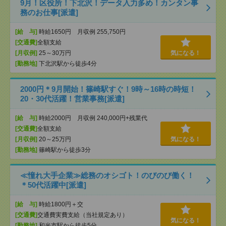
9月！区役所！下北沢！データ入力多め！カンタン事
務のお仕事[派遣]
[給 与]
時給1650円 月収例 255,750円
[交通費]
全額支給
[月収例]
25～30万円
気になる！
[勤務地]
下北沢駅から徒歩4分
2000円＊9月開始！篠崎駅すぐ！9時～16時の時短！
20・30代活躍！営業事務[派遣]
[給 与]
時給2000円 月収例 240,000円+残業代
[交通費]
全額支給
[月収例]
20～25万円
気になる！
[勤務地]
篠崎駅から徒歩3分
≪憧れ大手企業≫総務のオシゴト！のびのび働く！
＊50代活躍中[派遣]
[給 与]
時給1800円＋交
[交通費]
交通費実費支給（当社規定あり）
気になる！
[勤務地]
和光市駅から徒歩5分