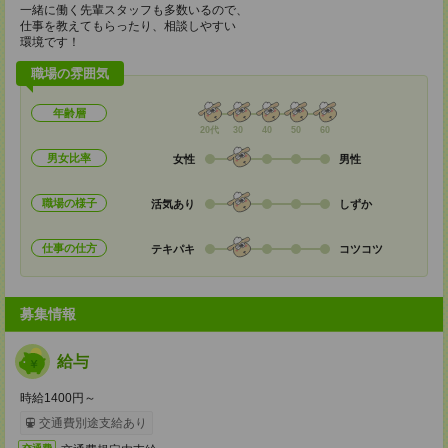
一緒に働く先輩スタッフも多数いるので、
仕事を教えてもらったり、相談しやすい
環境です！
職場の雰囲気
年齢層
20代
30
40
50
60
男女比率
女性
男性
職場の様子
活気あり
しずか
仕事の仕方
テキパキ
コツコツ
募集情報
給与
時給1400円～
交通費別途支給あり