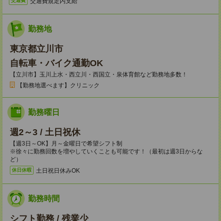
交通費規定内支給
交通費
勤務地
東京都立川市
自転車・バイク通勤OK
【立川市】玉川上水・西立川・西国立・泉体育館など勤務地多数！
【勤務地選べます】クリニック
勤務曜日
週2～3 / 土日祝休
【週3日～OK】月～金曜日で希望シフト制
※徐々に勤務回数を増やしていくことも可能です！（最初は週3日からな
ど）
土日祝日休みOK
休日休暇
勤務時間
シフト勤務 / 残業少