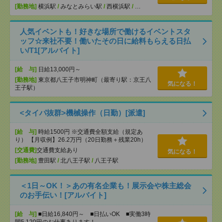
[勤務地]
横浜駅
/
みなとみらい駅
/
西横浜駅
/
…
人気イベントも！好きな場所で働けるイベントスタ
ッフ☆来社不要！働いたその日に給料もらえる日払
い/T1[アルバイト]
[給 与]
日給13,000円～
[勤務地]
東京都八王子市明神町（最寄り駅：京王八
気になる！
王子駅）
<タイパ抜群>機械操作（日勤）[派遣]
[給 与]
時給1500円 ※交通費全額支給（規定あ
り） 【月収例】26.2万円（20日勤務＋残業20h）
[交通費]
交通費支給あり
気になる！
[勤務地]
豊田駅
/
北八王子駅
/
八王子駅
＜1日～OK！＞あの有名企業も！展示会や株主総会
のお手伝い！[アルバイト]
[給 与]
■日給16,840円～ ■日払いOK ■実働3時