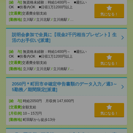
[給 与]
無資格未経験：時給1400円～ ■週払い
OK ■扶養内OK ■日収1万1200円以上
[交通費]
交通費全額支給
気になる！
[勤務地]
立川駅
/
立川北駅
/
立川南駅
/
…
説明会参加で全員に【現金2千円相当プレゼント】生
活のお手伝い[派遣]
[給 与]
無資格未経験：時給1400円～ ■週払い
OK ■扶養内OK ■日収1万1200円以上
[交通費]
交通費全額支給
気になる！
[勤務地]
立川駅
/
立川北駅
/
立川南駅
/
…
2050円＊町田市＠確定申告書類のデータ入力／週3～
5勤務／期間限定[派遣]
[給 与]
時給2050円 月収例 147,600円
[交通費]
全額支給
[月収例]
10～15万円
気になる！
[勤務地]
町田駅から徒歩13分