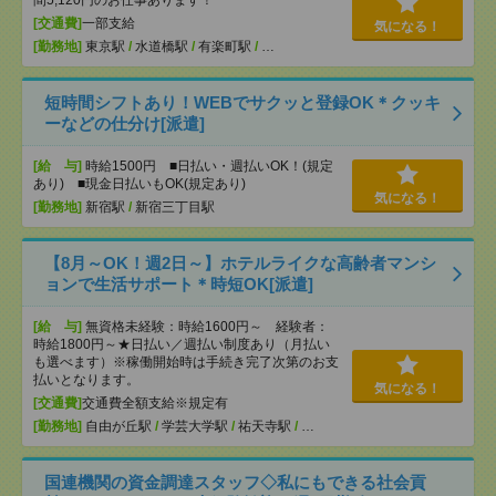
間5,120円のお仕事あります！
[交通費]
一部支給
気になる！
[勤務地]
東京駅
/
水道橋駅
/
有楽町駅
/
…
短時間シフトあり！WEBでサクッと登録OK＊クッキ
ーなどの仕分け[派遣]
[給 与]
時給1500円 ■日払い・週払いOK！(規定
あり) ■現金日払いもOK(規定あり)
気になる！
[勤務地]
新宿駅
/
新宿三丁目駅
【8月～OK！週2日～】ホテルライクな高齢者マンシ
ョンで生活サポート＊時短OK[派遣]
[給 与]
無資格未経験：時給1600円～ 経験者：
時給1800円～★日払い／週払い制度あり（月払い
も選べます）※稼働開始時は手続き完了次第のお支
払いとなります。
気になる！
[交通費]
交通費全額支給※規定有
[勤務地]
自由が丘駅
/
学芸大学駅
/
祐天寺駅
/
…
国連機関の資金調達スタッフ◇私にもできる社会貢