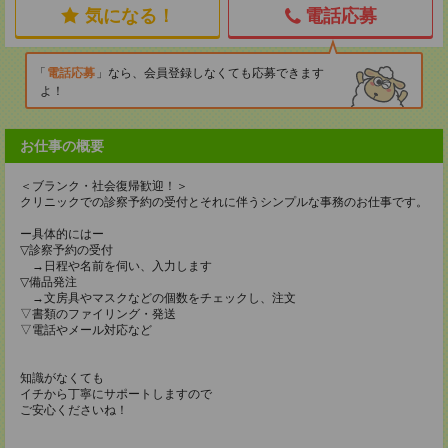
気になる！
電話応募
電話応募
なら、会員登録しなくても応募できます
よ！
お仕事の概要
＜ブランク・社会復帰歓迎！＞
クリニックでの診察予約の受付とそれに伴うシンプルな事務のお仕事です。
ー具体的にはー
▽診察予約の受付
→日程や名前を伺い、入力します
▽備品発注
→文房具やマスクなどの個数をチェックし、注文
▽書類のファイリング・発送
▽電話やメール対応など
知識がなくても
イチから丁寧にサポートしますので
ご安心くださいね！