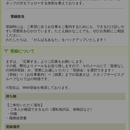
タッフの方をフォローする体制を整えております。
登録担当
登録時には、ご希望に合うお仕事をご案内するためにも、できるだけ話しや
すい雰囲気を心がけています。たとえ細かなことでも、ぜひお気軽にご相談
ください。
わたしたちは、「がんばるあなた」をバックアップいたします！
登録について
まずは、「応募する」よりご応募をお願いします。
その後、弊社よりメールをお送り致しますので、そのメールにて「面接なし
のWEB登録」か、実際にお越しいただく「登録会」を選択できます！
［登録］⇒［お仕事案内］⇒［就業］までの迅速さは、スタッフサービスグ
ループならではの特徴です。
※現在は、Web登録を推奨しております。
持ち物
【ご来社いただく場合】
・ご本人が確認できるもの（運転免許証、保険証など）
・印鑑
・職務経歴書
登録場所