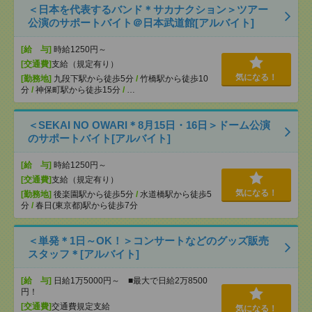
＜日本を代表するバンド＊サカナクション＞ツアー
公演のサポートバイト＠日本武道館[アルバイト]
[給 与]
時給1250円～
[交通費]
支給（規定有り）
気になる！
[勤務地]
九段下駅から徒歩5分
/
竹橋駅から徒歩10
分
/
神保町駅から徒歩15分
/
…
＜SEKAI NO OWARI＊8月15日・16日＞ドーム公演
のサポートバイト[アルバイト]
[給 与]
時給1250円～
[交通費]
支給（規定有り）
気になる！
[勤務地]
後楽園駅から徒歩5分
/
水道橋駅から徒歩5
分
/
春日(東京都)駅から徒歩7分
＜単発＊1日～OK！＞コンサートなどのグッズ販売
スタッフ＊[アルバイト]
[給 与]
日給1万5000円～ ■最大で日給2万8500
円！
[交通費]
交通費規定支給
気になる！