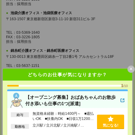
担当：採用担当
池袋介護オフィス・池袋医療オフィス
〒163-1507 東京都新宿区新宿3-11-10 新宿311ビル 3F
TEL：03-5369-1640
FAX：03-3226-1805
担当：採用担当
錦糸町介護オフィス・錦糸町医療オフィス
〒130-0013 東京都墨田区錦糸一丁目2番1号 アルカセントラル18F
TEL：03-5637-1151
×
FAX：03-5637-1388
どちらのお仕事が気になりますか？
担当：採用担当
西東京医療オフィス
1
/10
〒180-0004 東京都武蔵野市吉祥寺本町1丁目14番5号 吉祥寺本町ビル5F
【オープニング募集】おばあちゃんのお散歩
TEL：0422-23-0901
付き添いも仕事の1つ[派遣]
FAX：0422-23-0905
担当：採用担当
無資格未経験：時給1400円～ ■週払
給与
町田介護オフィス
いOK ■扶養内OK ■日収1万1200円
〒194-0022 東京都町田市森野1丁目36番14号 ビオレ町田ビル3F
以上
立川駅 / 立川北駅 / 立川南駅 / …
気になる!
勤務地
TEL：042-728-3021