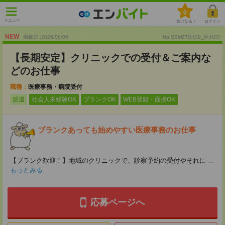
0
メニュー
気になる！
ログイン
NEW
掲載日 :2026
/
08
/
06
No.SSMZT医IS9_区外03
【長期安定】クリニックでの受付＆ご案内な
どのお仕事
職種：
医療事務・病院受付
派遣
社会人未経験OK
ブランクOK
WEB登録・面接OK
ブランクあっても始めやすい医療事務のお仕事
【ブランク歓迎！】地域のクリニックで、診察予約の受付やそれに
...
もっとみる
応募ページへ