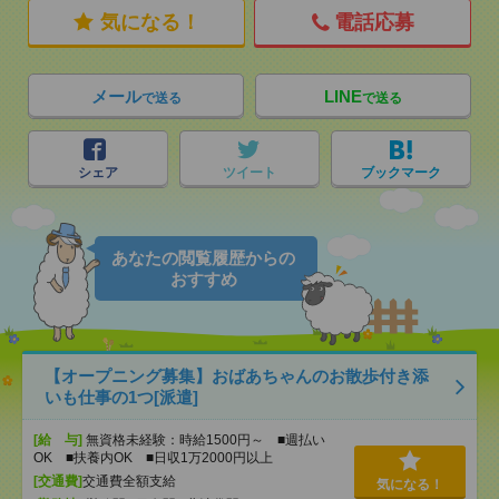
気になる！
電話応募
メール
LINE
で送る
で送る
シェア
ツイート
ブックマーク
あなたの閲覧履歴からの
おすすめ
【オープニング募集】おばあちゃんのお散歩付き添
いも仕事の1つ[派遣]
[給 与]
無資格未経験：時給1500円～ ■週払い
OK ■扶養内OK ■日収1万2000円以上
[交通費]
交通費全額支給
気になる！