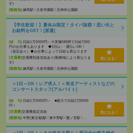
す)
[勤務地]
練馬駅
/
大泉学園駅
/
石神井公園駅
【学生歓迎！】夏休み限定！タイパ抜群！思い出と
お給料をGET！[派遣]
[給 与]
日給1万5000円～※実働5時間で日給7000
円のお仕事もあります ◆日払い・週払いOK！
（規定あり）◆お仕事によって日給も異なります
[交通費]
交通費別途支給あり(勤務地により異なりま
気になる！
す)
[勤務地]
練馬駅
/
大泉学園駅
/
石神井公園駅
＜1日～OK！レア求人！＞有名アーティストなどの
コンサートスタッフ[アルバイト]
[給 与]
日給1万5000円～ ■最大で日給2万8500
円！
[交通費]
交通費規定支給
気になる！
[勤務地]
中野(東京都)駅
/
東中野駅
/
鷺ノ宮駅
/
…
＜1日～OK！＞あの有名企業も！展示会や株主総会