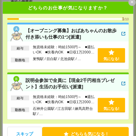
×
東松山営業所
どちらのお仕事が気になりますか？
埼玉県松山市箭弓町1-6-1 ZONA1 3F
※川越営業所もあり…埼玉県川越市脇田本町11-1 川越シティービル6F
1
/10
TEL：0493-21-4510
担当：採用センター
【オープニング募集】おばあちゃんのお散歩
越谷営業所
付き添いも仕事の1つ[派遣]
埼玉県越谷市南越谷1-16-8 イーストサンビル5 5F
TEL：048-990-4510
無資格未経験：時給1500円～ ■週払
給与
担当：採用センター
いOK ■扶養内OK ■日収1万2000円
以上
巣鴨駅 / 目白駅 / 北池袋駅 / …
気になる!
錦糸町営業所
勤務地
東京都墨田区江東橋４－１９－３ 錦糸町ミハマビル 3階
TEL：03-5669-4522
担当：採用センター
説明会参加で全員に【現金2千円相当プレゼ
新宿営業所
ント】生活のお手伝い[派遣]
〒160－0023
新宿区西新宿1-8-1
無資格未経験：時給1500円～ ■週払
給与
新宿ビルディング5Ｆ
いOK ■扶養内OK ■日収1万2000円
TEL：03-6911-4510
以上
担当：採用センター
石神井公園駅 / 江古田駅 / 練馬高野台
気になる!
勤務地
駅 / …
立川営業所
東京都立川市曙町2-31-15 日住金立川ビル3F
TEL：042-540-7331
担当：採用センター
スキップ
どちらも気になる！