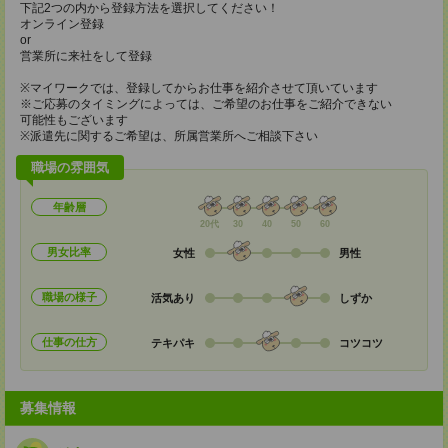
下記2つの内から登録方法を選択してください！
オンライン登録
or
営業所に来社をして登録
※マイワークでは、登録してからお仕事を紹介させて頂いています
※ご応募のタイミングによっては、ご希望のお仕事をご紹介できない
可能性もございます
※派遣先に関するご希望は、所属営業所へご相談下さい
職場の雰囲気
年齢層
20代
30
40
50
60
男女比率
女性
男性
職場の様子
活気あり
しずか
仕事の仕方
テキパキ
コツコツ
募集情報