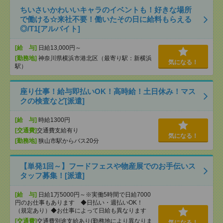
ちいさいかわいいキャラのイベントも！好きな場所
で働ける☆来社不要！働いたその日に給料もらえる
◎/T1[アルバイト]
[給 与]
日給13,000円～
[勤務地]
神奈川県横浜市港北区（最寄り駅：新横浜
気になる！
駅）
座り仕事！給与即払いOK！高時給！土日休み！マス
クの検査など[派遣]
[給 与]
時給1300円
[交通費]
交通費支給有り
気になる！
[勤務地]
狭山市駅からバス20分
【単発1回～】フードフェスや物産展でのお手伝いス
タッフ募集！[派遣]
[給 与]
日給1万5000円～※実働5時間で日給7000
円のお仕事もあります ◆日払い・週払いOK！
（規定あり）◆お仕事によって日給も異なります
[交通費]
交通費別途支給あり(勤務地により異なりま
気になる！