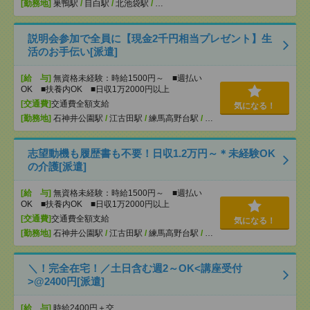
[勤務地]
巣鴨駅
/
目白駅
/
北池袋駅
/
…
説明会参加で全員に【現金2千円相当プレゼント】生
活のお手伝い[派遣]
[給 与]
無資格未経験：時給1500円～ ■週払い
OK ■扶養内OK ■日収1万2000円以上
[交通費]
交通費全額支給
気になる！
[勤務地]
石神井公園駅
/
江古田駅
/
練馬高野台駅
/
…
志望動機も履歴書も不要！日収1.2万円～＊未経験OK
の介護[派遣]
[給 与]
無資格未経験：時給1500円～ ■週払い
OK ■扶養内OK ■日収1万2000円以上
[交通費]
交通費全額支給
気になる！
[勤務地]
石神井公園駅
/
江古田駅
/
練馬高野台駅
/
…
＼！完全在宅！／土日含む週2～OK<講座受付
>@2400円[派遣]
[給 与]
時給2400円＋交