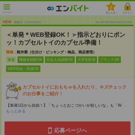
0
メニュー
気になる！
ログイン
NEW
掲載日 :2026
/
08
/
06
No.MYWORK2690811090
＜単発＊WEB登録OK！＞指示どおりにポン
ッ！カプセルトイのカプセル準備！
職種：
軽作業（仕分け・ピッキング・検品、商品管理）
派遣
職種未経験OK
社会人未経験OK
大学生歓迎
ブランクOK
WEB登録・面接OK
カプセルトイにおもちゃを入れたり、キズチェック
のお仕事をご紹介！
【単発1日から自由！】「ちょっとおこづかいが欲しいな」も「W
...
もっとみる
応募ページへ