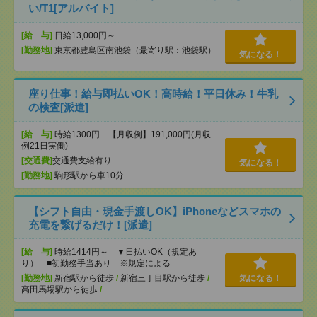
い/T1[アルバイト]
[給 与]
日給13,000円～
[勤務地]
東京都豊島区南池袋（最寄り駅：池袋駅）
気になる！
座り仕事！給与即払いOK！高時給！平日休み！牛乳
の検査[派遣]
[給 与]
時給1300円 【月収例】191,000円(月収
例21日実働)
[交通費]
交通費支給有り
気になる！
[勤務地]
駒形駅から車10分
【シフト自由・現金手渡しOK】iPhoneなどスマホの
充電を繋げるだけ！[派遣]
[給 与]
時給1414円～ ▼日払いOK（規定あ
り） ■初勤務手当あり ※規定による
[勤務地]
新宿駅から徒歩
/
新宿三丁目駅から徒歩
/
気になる！
高田馬場駅から徒歩
/
…