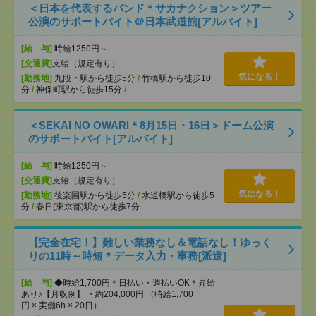
＜日本を代表するバンド＊サカナクション＞ツアー
公演のサポートバイト＠日本武道館[アルバイト]
[給 与]
時給1250円～
[交通費]
支給（規定有り）
気になる！
[勤務地]
九段下駅から徒歩5分
/
竹橋駅から徒歩10
分
/
神保町駅から徒歩15分
/
…
＜SEKAI NO OWARI＊8月15日・16日＞ドーム公演
のサポートバイト[アルバイト]
[給 与]
時給1250円～
[交通費]
支給（規定有り）
気になる！
[勤務地]
後楽園駅から徒歩5分
/
水道橋駅から徒歩5
分
/
春日(東京都)駅から徒歩7分
【完全在宅！】難しい業務なし＆電話なし！ゆっく
りの11時～時短＊データ入力・事務[派遣]
[給 与]
◆時給1,700円＊日払い・週払いOK＊昇給
あり♪【月収例】 ・約204,000円 （時給1,700
円 × 実働6h × 20日）