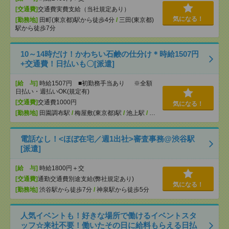
[交通費]
交通費実費支給（当社規定あり）
気になる！
[勤務地]
田町(東京都)駅から徒歩4分
/
三田(東京都)
駅から徒歩7分
10～14時だけ！かわちい石鹸の仕分け＊時給1507円
+交通費！日払いも〇[派遣]
[給 与]
時給1507円 ■初勤務手当あり ※全額
日払い・週払いOK(規定有)
[交通費]
交通費1000円
気になる！
[勤務地]
田園調布駅
/
梅屋敷(東京都)駅
/
池上駅
/
…
電話なし！<ほぼ在宅／週1出社>審査事務@渋谷駅
[派遣]
[給 与]
時給1800円＋交
[交通費]
通勤交通費別途支給(弊社規定あり)
気になる！
[勤務地]
渋谷駅から徒歩7分
/
神泉駅から徒歩5分
人気イベントも！好きな場所で働けるイベントスタ
ッフ☆来社不要！働いたその日に給料もらえる日払