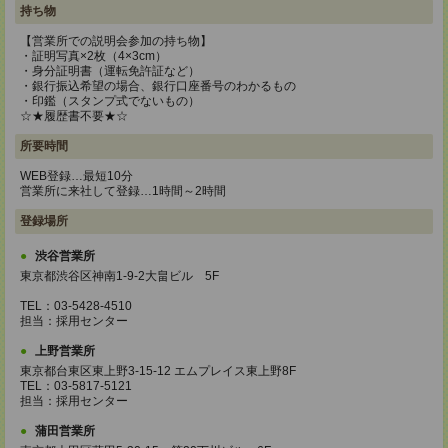
持ち物
【営業所での説明会参加の持ち物】
・証明写真×2枚（4×3cm）
・身分証明書（運転免許証など）
・銀行振込希望の場合、銀行口座番号のわかるもの
・印鑑（スタンプ式でないもの）
☆★履歴書不要★☆
所要時間
WEB登録…最短10分
営業所に来社して登録…1時間～2時間
登録場所
渋谷営業所
東京都渋谷区神南1-9-2大畠ビル 5F
TEL：03-5428-4510
担当：採用センター
上野営業所
東京都台東区東上野3-15-12 エムプレイス東上野8F
TEL：03-5817-5121
担当：採用センター
蒲田営業所