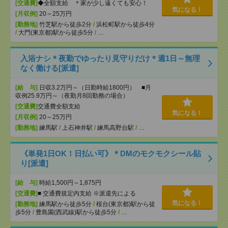
[交通費]
◆全額支給 ＊家が少し遠くても安心！
気になる！
[月収例]
20～25万円
[勤務地]
竹芝駅から徒歩2分
/
浜松町駅から徒歩4分
/
大門(東京都)駅から徒歩5分
/
…
入浴ナシ＊夜勤でゆったり見守りだけ＊週1日～無理
なく働ける[派遣]
[給 与]
日収3.2万円～（日勤時給1800円） ■月
収例25.9万円～（夜勤月8回勤務の場合）
[交通費]
交通費全額支給
気になる！
[月収例]
20～25万円
[勤務地]
練馬駅
/
上石神井駅
/
練馬高野台駅
/
…
《単発1日OK！日払い可》＊DMのモクモクシール貼
り[派遣]
[給 与]
時給1,500円～1,875円
[交通費]
■ 交通費規定内支給 ※派遣先による
気になる！
[勤務地]
練馬駅から徒歩5分
/
桜台(東京都)駅から徒
歩5分
/
豊島園(西武線)駅から徒歩5分
/
…