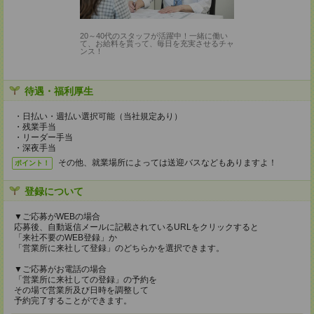
20～40代のスタッフが活躍中！一緒に働い
て、お給料を貰って、毎日を充実させるチャ
ンス！
待遇・福利厚生
・日払い・週払い選択可能（当社規定あり）
・残業手当
・リーダー手当
・深夜手当
その他、就業場所によっては送迎バスなどもありますよ！
ポイント！
登録について
▼ご応募がWEBの場合
応募後、自動返信メールに記載されているURLをクリックすると
「来社不要のWEB登録」か
「営業所に来社して登録」のどちらかを選択できます。
▼ご応募がお電話の場合
「営業所に来社しての登録」の予約を
その場で営業所及び日時を調整して
予約完了することができます。