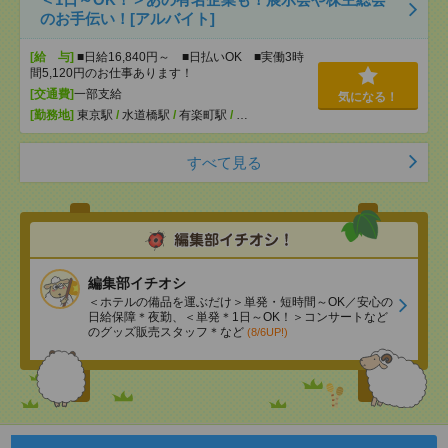
のお手伝い！[アルバイト]
[給 与]
■日給16,840円～ ■日払いOK ■実働3時
間5,120円のお仕事あります！
[交通費]
一部支給
気になる！
[勤務地]
東京駅
/
水道橋駅
/
有楽町駅
/
…
すべて見る
編集部イチオシ
＜ホテルの備品を運ぶだけ＞単発・短時間～OK／安心の
日給保障＊夜勤、＜単発＊1日～OK！＞コンサートなど
のグッズ販売スタッフ＊など
(8/6UP!)