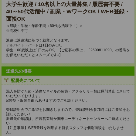
大学生歓迎 / 10名以上の大量募集 / 履歴書不要 /
40～50代活躍中 / 副業・WワークOK / WEB登録・
面接OK
＜経験・学歴・年齢不問（60代も活躍中！）＞
※高校生不可
派遣は派遣法に基づく就業となります。
アルバイト・パートは1日のみOK。
学生・60歳以上は1日のみOK。【ご応募の際は、「2690811090」の番号を
お伝えいただくとスムーズです♪】
派遣先の概要
配属先について
混入を防ぐため・過度なネイルの装飾・アクセサリー類は原則禁止にさせて
いただいております。
※髪型・服装自由もありますのでご相談ください。
登録説明会でご希望をお聞きしますので、登録説明会参加時にはご要望をお
話しください！
派遣先の確認は、所属営業所か関東コーディネートセンターへご連絡くださ
い
【注意事項】WEB登録を利用する新規スタッフは個別面談をいたしませ
ん。