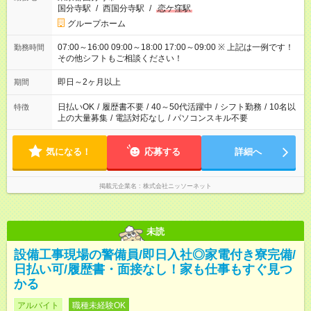
国分寺駅
/
西国分寺駅
/
恋ケ窪駅
グループホーム
07:00～16:00 09:00～18:00 17:00～09:00 ※ 上記は一例です！
勤務時間
その他シフトもご相談ください！
即日～2ヶ月以上
期間
日払いOK
/
履歴書不要
/
40～50代活躍中
/
シフト勤務
/
10名以
特徴
上の大量募集
/
電話対応なし
/
パソコンスキル不要
気になる！
応募する
詳細へ
掲載元企業名
株式会社ニッソーネット
未読
設備工事現場の警備員/即日入社◎家電付き寮完備/
日払い可/履歴書・面接なし！家も仕事もすぐ見つ
かる
アルバイト
職種未経験OK