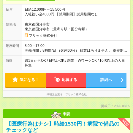
日給12,000円～15,500円
給与
入社祝い金4000円 【試用期間】試用期間なし
東京都国分寺市
勤務地
東京都国分寺市（最寄り駅：国分寺駅）
フリック株式会社
8:00～17:00
勤務時間
実働時間：8時間/日 （休憩60分） 残業はありません。 ※短期の
募集は行っておりません。予めご了承くださいませ。
週1日からOK / 日払いOK / 副業・WワークOK / 10名以上の大量
特徴
募集
気になる！
応募する
詳細へ
掲載元企業名
フリック株式会社
掲載日：2026.08.05
未読
NEW
【医療行為はナシ】時給1530円！病院で備品の
チェックなど