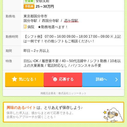
全額支給
交通費
25～30万円
月収例
東京都国分寺市
勤務地
国分寺駅
/
西国分寺駅
/
恋ケ窪駅
病院 ★勤務地選べます！
【シフト例】 07:00～16:00 09:00～18:00 17:00～09:00 ※ 上記
勤務時間
は一例です！その他シフトもご相談ください！
即日～2ヶ月以上
期間
日払いOK
/
履歴書不要
/
40～50代活躍中
/
シフト勤務
/
10名以
特徴
上の大量募集
/
電話対応なし
/
パソコンスキル不要
気になる！
応募する
詳細へ
掲載元企業名
株式会社ニッソーネット
興味のあるバイト
は、とりあえず保存しよう♪
保存した求人は、後からまとめて応募できるよ。
企業からアプローチが届くことも！