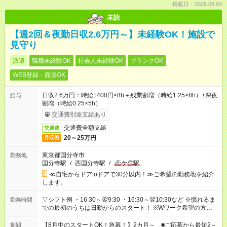
掲載日：2026.08.04
未読
【週2回＆夜勤日収2.6万円～】未経験OK！施設で
見守り
派遣
職種未経験OK
社会人未経験OK
ブランクOK
WEB登録・面接OK
日収2.6万円：時給1400円×8h＋残業割増（時給1.25×8h）+深夜
給与
割増（時給0.25×5h）
交通費別途支給あり
交通費全額支給
交通費
20～25万円
月収例
東京都国分寺市
勤務地
国分寺駅
/
西国分寺駅
/
恋ケ窪駅
≪自宅からドアtoドアで30分以内！≫ご希望の勤務地を紹介
します。
▽シフト例 ・16:30～翌9:30 ・16:30～翌10:30など ※慣れるま
勤務時間
での最初のうちは日勤からのスタート！ ※Wワーク希望の方へ
今ご覧のお仕事で希望する勤務時間と、もう1つのお仕事の勤務
時間。 合計で週40時間を超える場合は応募できません。
【8月中のスタートOK！急募！】2カ月～ ■ご応募から最短2～
期間