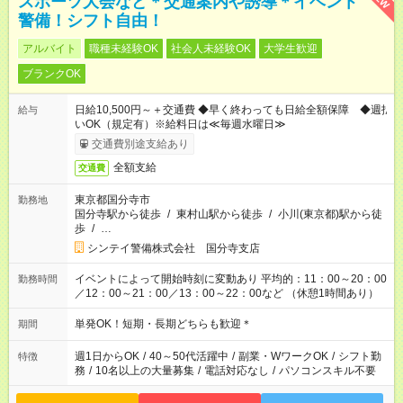
スポーツ大会など＊交通案内や誘導＊イベント
警備！シフト自由！
アルバイト
職種未経験OK
社会人未経験OK
大学生歓迎
ブランクOK
日給10,500円～＋交通費 ◆早く終わっても日給全額保障 ◆週払
給与
いOK（規定有）※給料日は≪毎週水曜日≫
交通費別途支給あり
全額支給
交通費
東京都国分寺市
勤務地
国分寺駅から徒歩
/
東村山駅から徒歩
/
小川(東京都)駅から徒
歩
/
…
シンテイ警備株式会社 国分寺支店
イベントによって開始時刻に変動あり 平均的：11：00～20：00
勤務時間
／12：00～21：00／13：00～22：00など （休憩1時間あり）
単発OK！短期・長期どちらも歓迎＊
期間
週1日からOK
/
40～50代活躍中
/
副業・WワークOK
/
シフト勤
特徴
務
/
10名以上の大量募集
/
電話対応なし
/
パソコンスキル不要