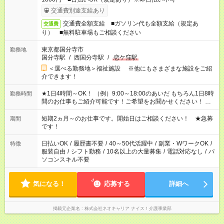
交通費別途支給あり
交通費全額支給 ■ガソリン代も全額支給（規定あ
交通費
り） ■無料駐車場もご相談ください
東京都国分寺市
勤務地
国分寺駅
/
西国分寺駅
/
恋ケ窪駅
＜選べる勤務地＞福祉施設 ※他にもさまざまな施設をご紹
介できます！
★1日4時間～OK！ （例）9:00～18:00のあいだ もちろん1日8時
勤務時間
間のお仕事もご紹介可能です！ご希望をお聞かせください！ ★
家庭の都合でお休みが必要な場合も遠慮なくご相談ください。
※週最低15時間以上の勤務が必要です
短期2ヵ月～のお仕事です。開始日はご相談ください！ ★急募
期間
です！
日払いOK
/
履歴書不要
/
40～50代活躍中
/
副業・WワークOK
/
特徴
服装自由
/
シフト勤務
/
10名以上の大量募集
/
電話対応なし
/
パ
ソコンスキル不要
気になる！
応募する
詳細へ
掲載元企業名
株式会社ネオキャリア ナイス！介護事業部