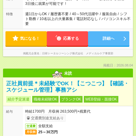
3日後に就業が可能です！
週1日からOK
/
履歴書不要
/
40～50代活躍中
/
服装自由
/
シフ
特徴
ト勤務
/
10名以上の大量募集
/
電話対応なし
/
パソコンスキル不
要
気になる！
応募する
詳細へ
掲載元企業名
日研トータルソーシング株式会社 メディカルケア事業部
掲載日：2026.08.04
未読
正社員前提＊未経験でOK！【こつこつ】【確認・
スケジュール管理】事務アシ
紹介予定派遣
職種未経験OK
ブランクOK
WEB登録・面接OK
時給1700円 月収例 263,500円+残業代
給与
交通費別途支給あり
全額支給
交通費
25～30万円
月収例