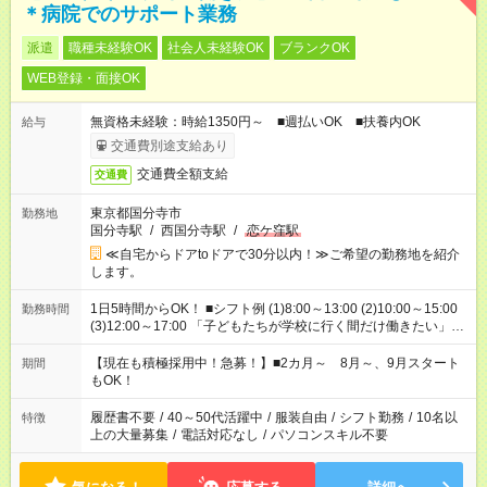
＊病院でのサポート業務
派遣
職種未経験OK
社会人未経験OK
ブランクOK
WEB登録・面接OK
無資格未経験：時給1350円～ ■週払いOK ■扶養内OK
給与
交通費別途支給あり
交通費全額支給
交通費
東京都国分寺市
勤務地
国分寺駅
/
西国分寺駅
/
恋ケ窪駅
≪自宅からドアtoドアで30分以内！≫ご希望の勤務地を紹介
します。
1日5時間からOK！ ■シフト例 (1)8:00～13:00 (2)10:00～15:00
勤務時間
(3)12:00～17:00 「子どもたちが学校に行く間だけ働きたい」
「余裕を持って夕飯の準備がしたい」 「午前中は働いて、午後
はプライベートの時間にしたい」 など、ご希望を教えてくださ
【現在も積極採用中！急募！】■2カ月～ 8月～、9月スタート
期間
いね。 ※Wワーク希望の方へ 今ご覧のお仕事で希望する勤務時
もOK！
間と、もう1つのお仕事の勤務時間。 合計で週40時間を超える
場合は応募できません。
履歴書不要
/
40～50代活躍中
/
服装自由
/
シフト勤務
/
10名以
特徴
上の大量募集
/
電話対応なし
/
パソコンスキル不要