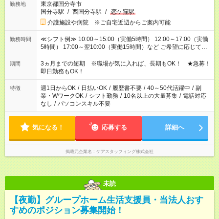
東京都国分寺市
勤務地
国分寺駅
/
西国分寺駅
/
恋ケ窪駅
介護施設や病院 ※ご自宅近辺からご案内可能
≪シフト例≫ 10:00～15:00（実働5時間） 12:00～17:00（実働
勤務時間
5時間） 17:00～翌10:00（実働15時間）など ご希望に応じて、
働く時間は調整できます！ お気軽に担当へ相談ください！
3ヵ月までの短期 ※職場が気に入れば、長期もOK！ ★急募！
期間
即日勤務もOK！
週1日からOK
/
日払いOK
/
履歴書不要
/
40～50代活躍中
/
副
特徴
業・WワークOK
/
シフト勤務
/
10名以上の大量募集
/
電話対応
なし
/
パソコンスキル不要
気になる！
応募する
詳細へ
掲載元企業名
ケアスタッフィング株式会社
未読
【夜勤】グループホーム生活支援員・当法人おす
すめのポジション募集開始！