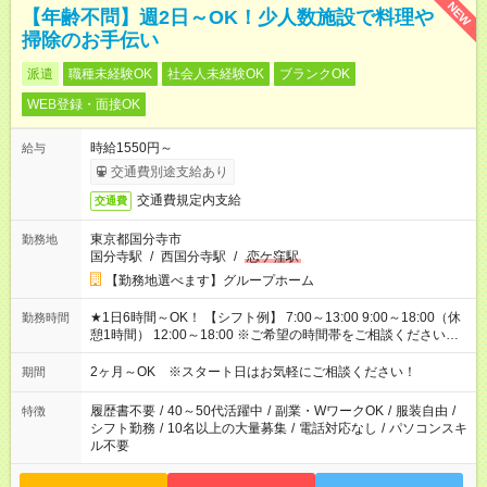
NEW
【年齢不問】週2日～OK！少人数施設で料理や
掃除のお手伝い
派遣
職種未経験OK
社会人未経験OK
ブランクOK
WEB登録・面接OK
時給1550円～
給与
交通費別途支給あり
交通費規定内支給
交通費
東京都国分寺市
勤務地
国分寺駅
/
西国分寺駅
/
恋ケ窪駅
【勤務地選べます】グループホーム
★1日6時間～OK！ 【シフト例】 7:00～13:00 9:00～18:00（休
勤務時間
憩1時間） 12:00～18:00 ※ご希望の時間帯をご相談ください。
※日勤、夜勤のみ、変則的な勤務等も相談OK！
2ヶ月～OK ※スタート日はお気軽にご相談ください！
期間
履歴書不要
/
40～50代活躍中
/
副業・WワークOK
/
服装自由
/
特徴
シフト勤務
/
10名以上の大量募集
/
電話対応なし
/
パソコンスキ
ル不要