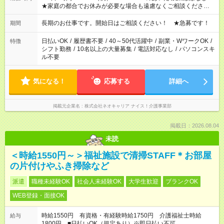
★家庭の都合でお休みが必要な場合も遠慮なくご相談ください。
※シフトはご希望に合わせて調整可能です。 その他、 ＊週4日・
1日7時間 ＊日勤のみ ＊土日休み ＊午前だけ・午後だけ ＊平日
長期のお仕事です。開始日はご相談ください！ ★急募です！
期間
のみ・土日のみ ＊Wワークや扶養内 など、いろんなシフトのお
仕事をご紹介できます！ 登録の際に、あなたのご希望をお聞か
日払いOK
/
履歴書不要
/
40～50代活躍中
/
副業・WワークOK
/
特徴
せください。
シフト勤務
/
10名以上の大量募集
/
電話対応なし
/
パソコンスキ
ル不要
気になる！
応募する
詳細へ
掲載元企業名
株式会社ネオキャリア ナイス！介護事業部
掲載日：2026.08.04
未読
＜時給1550円～＞福祉施設で清掃STAFF＊お部屋
の片付けやふき掃除など
派遣
職種未経験OK
社会人未経験OK
大学生歓迎
ブランクOK
WEB登録・面接OK
時給1550円 有資格・有経験時給1750円 介護福祉士時給
給与
1800円 ■日払いOK（規定あり）※即日払い不可