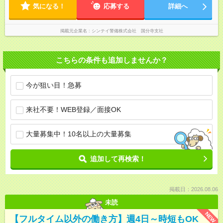
気になる！
応募する
詳細へ
掲載元企業名
シンテイ警備株式会社 国分寺支社
こちらの条件も追加しませんか？
今が狙い目！急募
来社不要！WEB登録／面接OK
大量募集中！10名以上の大量募集
追加して再検索！
掲載日：2026.08.06
未読
NEW
【フルタイム以外の働き方】週4日～時短もOK