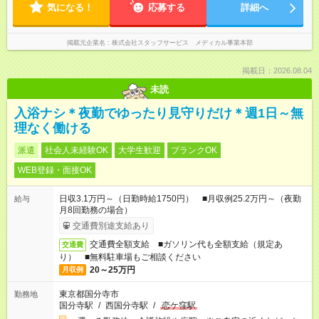
気になる！
応募する
詳細へ
掲載元企業名
株式会社スタッフサービス メディカル事業本部
掲載日：2026.08.04
未読
入浴ナシ＊夜勤でゆったり見守りだけ＊週1日～無
理なく働ける
派遣
社会人未経験OK
大学生歓迎
ブランクOK
WEB登録・面接OK
日収3.1万円～（日勤時給1750円） ■月収例25.2万円～（夜勤
給与
月8回勤務の場合）
交通費別途支給あり
交通費全額支給 ■ガソリン代も全額支給（規定あ
交通費
り） ■無料駐車場もご相談ください
20～25万円
月収例
東京都国分寺市
勤務地
国分寺駅
/
西国分寺駅
/
恋ケ窪駅