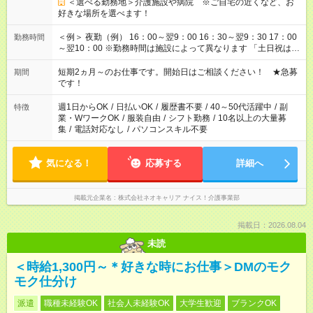
＜選べる勤務地＞介護施設や病院 ※ご自宅の近くなど、お
好きな場所を選べます！
＜例＞ 夜勤（例） 16：00～翌9：00 16：30～翌9：30 17：00
勤務時間
～翌10：00 ※勤務時間は施設によって異なります 「土日祝は休
みたい」 「しっかり稼ぎたい」 「もう少し遅い時間から始めた
い」など ご希望にあったお仕事をご案内いたします。 ※未経験
短期2ヵ月～のお仕事です。開始日はご相談ください！ ★急募
期間
の方の場合は1～2ヶ月間は日中での仕事を経験いただき、 お
です！
仕事に慣れてからの夜勤になります。 ★家庭の都合でお休みが
必要な場合も遠慮なくご相談ください。
週1日からOK
/
日払いOK
/
履歴書不要
/
40～50代活躍中
/
副
特徴
業・WワークOK
/
服装自由
/
シフト勤務
/
10名以上の大量募
集
/
電話対応なし
/
パソコンスキル不要
気になる！
応募する
詳細へ
掲載元企業名
株式会社ネオキャリア ナイス！介護事業部
掲載日：2026.08.04
未読
＜時給1,300円～＊好きな時にお仕事＞DMのモク
モク仕分け
派遣
職種未経験OK
社会人未経験OK
大学生歓迎
ブランクOK