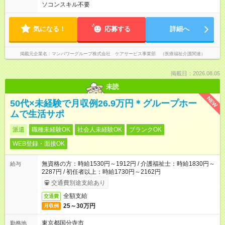
ソコンスキル不要
気になる！
応募する
詳細へ
掲載元企業名
マンパワーグループ株式会社 ケアサービス事業部 （医療福祉介護関連）
掲載日：2026.08.05
未読
NEW
50代×未経験で月収例26.9万円＊グループホー
ムで生活サポ
派遣
職種未経験OK
社会人未経験OK
ブランクOK
WEB登録・面接OK
無資格の方：時給1530円～1912円 / 介護福祉士：時給1830円～
給与
2287円 / 初任者以上：時給1730円～2162円
交通費別途支給あり
全額支給
交通費
25～30万円
月収例
東京都国分寺市
勤務地