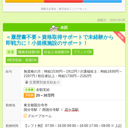
掲載元企業名
株式会社ニッソーネット
掲載日：2026.08.05
未読
NEW
＜履歴書不要＞資格取得サポートで未経験から
即戦力に！小規模施設のサポート！
派遣
職種未経験OK
社会人未経験OK
ブランクOK
WEB登録・面接OK
無資格の方：時給1530円～1912円 / 介護福祉士：時給1830円～
給与
2287円 / 初任者以上：時給1730円～2162円
交通費別途支給あり
全額支給
交通費
25～30万円
月収例
東京都国分寺市
勤務地
国分寺駅
/
西国分寺駅
/
恋ケ窪駅
グループホーム
【シフト例】 07:00～16:00 09:00～18:00 17:00～09:00 ※ 上記
勤務時間