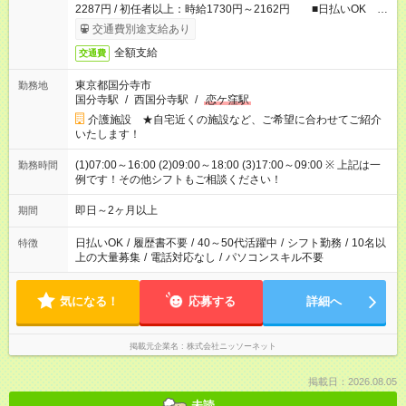
2287円 / 初任者以上：時給1730円～2162円 ■日払いOK ■
日収例：1万2240円（時給1530円×8h）
交通費別途支給あり
全額支給
交通費
東京都国分寺市
勤務地
国分寺駅
/
西国分寺駅
/
恋ケ窪駅
介護施設 ★自宅近くの施設など、ご希望に合わせてご紹介
いたします！
(1)07:00～16:00 (2)09:00～18:00 (3)17:00～09:00 ※ 上記は一
勤務時間
例です！その他シフトもご相談ください！
即日～2ヶ月以上
期間
日払いOK
/
履歴書不要
/
40～50代活躍中
/
シフト勤務
/
10名以
特徴
上の大量募集
/
電話対応なし
/
パソコンスキル不要
気になる！
応募する
詳細へ
掲載元企業名
株式会社ニッソーネット
掲載日：2026.08.05
未読