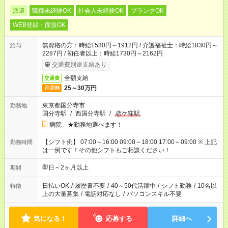
派遣
職種未経験OK
社会人未経験OK
ブランクOK
WEB登録・面接OK
無資格の方：時給1530円～1912円 / 介護福祉士：時給1830円～
給与
2287円 / 初任者以上：時給1730円～2162円
交通費別途支給あり
全額支給
交通費
25～30万円
月収例
東京都国分寺市
勤務地
国分寺駅
/
西国分寺駅
/
恋ケ窪駅
病院 ★勤務地選べます！
【シフト例】 07:00～16:00 09:00～18:00 17:00～09:00 ※ 上記
勤務時間
は一例です！その他シフトもご相談ください！
即日～2ヶ月以上
期間
日払いOK
/
履歴書不要
/
40～50代活躍中
/
シフト勤務
/
10名以
特徴
上の大量募集
/
電話対応なし
/
パソコンスキル不要
気になる！
応募する
詳細へ