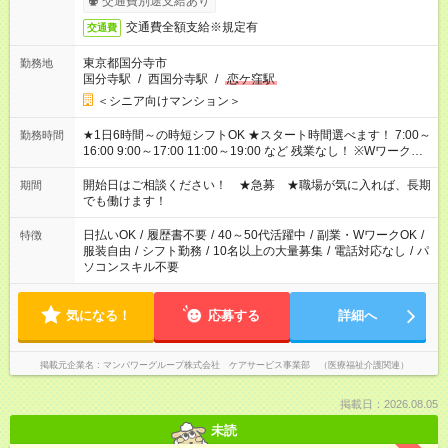
交通費別途支給あり
交通費全額支給※規定有
交通費
東京都国分寺市
勤務地
国分寺駅
/
西国分寺駅
/
恋ケ窪駅
＜シニア向けマンション＞
★1日6時間～の時短シフトOK ★スタート時間選べます！ 7:00～
勤務時間
16:00 9:00～17:00 11:00～19:00 など 残業なし！ ※Wワークの
場合、他のお仕事と合わせ週40時間超の就業はご案内できませ
ん ※法令に基づき、週20時間以上勤務は社会保険への加入対象
開始日はご相談ください！ ★急募 ★職場が気に入れば、長期
期間
となります ※労働者派遣法（日雇い派遣の原則禁止）により、
でも働けます！
短時間・短期間の就業はご案内が難しい場合があります
日払いOK
/
履歴書不要
/
40～50代活躍中
/
副業・WワークOK
/
特徴
服装自由
/
シフト勤務
/
10名以上の大量募集
/
電話対応なし
/
パ
ソコンスキル不要
気になる！
応募する
詳細へ
掲載元企業名
マンパワーグループ株式会社 ケアサービス事業部 （医療福祉介護関連）
掲載日：2026.08.05
未読