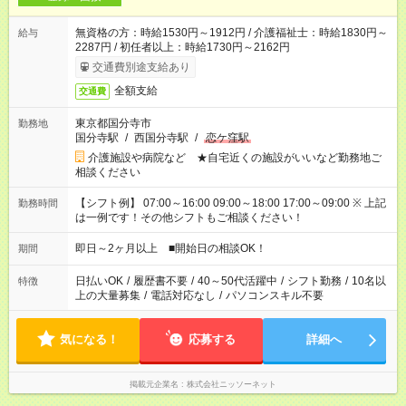
無資格の方：時給1530円～1912円 / 介護福祉士：時給1830円～
給与
2287円 / 初任者以上：時給1730円～2162円
交通費別途支給あり
全額支給
交通費
東京都国分寺市
勤務地
国分寺駅
/
西国分寺駅
/
恋ケ窪駅
介護施設や病院など ★自宅近くの施設がいいなど勤務地ご
相談ください
【シフト例】 07:00～16:00 09:00～18:00 17:00～09:00 ※ 上記
勤務時間
は一例です！その他シフトもご相談ください！
即日～2ヶ月以上 ■開始日の相談OK！
期間
日払いOK
/
履歴書不要
/
40～50代活躍中
/
シフト勤務
/
10名以
特徴
上の大量募集
/
電話対応なし
/
パソコンスキル不要
気になる！
応募する
詳細へ
掲載元企業名
株式会社ニッソーネット