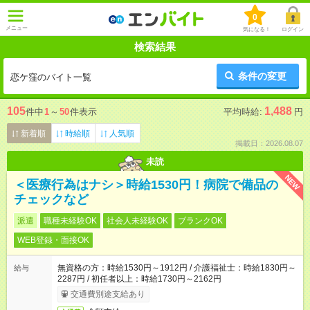
0
メニュー
気になる！
ログイン
検索結果
条件の変更
恋ケ窪のバイト一覧
105
1,488
件中
1
～
50
件表示
平均時給:
円
新着順
時給順
人気順
掲載日：2026.08.07
未読
NEW
＜医療行為はナシ＞時給1530円！病院で備品の
チェックなど
派遣
職種未経験OK
社会人未経験OK
ブランクOK
WEB登録・面接OK
無資格の方：時給1530円～1912円 / 介護福祉士：時給1830円～
給与
2287円 / 初任者以上：時給1730円～2162円
交通費別途支給あり