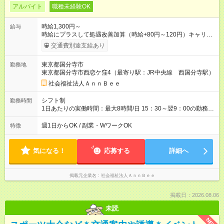
アルバイト
職種未経験OK
時給1,300円～
給与
時給にプラスして処遇改善加算（時給+80円～120円）キャリア
に応じて時給が上がります 夜勤研修制度あり。マンツーマン指
交通費別途支給あり
導（夜勤研修中は時給1,226円となります） 試用期間は２ヶ月。
お仕事に対するマッチングをみています 【試用期間】試用期間
東京都国分寺市
勤務地
あり 試用期間の長さ：2ヶ月 ※ 雇用形態と給与に、本採用時と
東京都国分寺市西恋ケ窪4（最寄り駅：JR中央線 西国分寺駅）
異なる部分があります。 雇用形態：本採用時と同じです。 給
与：時給 1,226円以上 夜勤研修制度あり。マンツーマン指導
社会福祉法人ＡｎｎＢｅｅ
（夜勤研修中は時給1,226円となります）試用期間は２ヶ月。お
仕事に対するマッチングをみています やってみて合わない場合
シフト制
勤務時間
はキャンセルできます
1日あたりの実働時間：最大8時間/日 15：30～翌9：00の勤務時
間の内、自由に設定できます。 夜間手当22：00～6：00のう
ち、4～5時間分/担当ユニットによります。 シフトは週1日～
週1日からOK / 副業・WワークOK
特徴
OK→曜日固定、空いてる曜日に月1回～、土日祝の日中支援だ
け。柔軟に調整できるため、夜の時間を有効活用し、家庭や本
業、プライベートとの両立も抜群です。
気になる！
応募する
詳細へ
掲載元企業名
社会福祉法人ＡｎｎＢｅｅ
掲載日：2026.08.06
未読
NEW