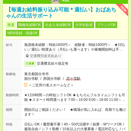
NEW
【毎週お給料振り込み可能＊週払い】おばあち
ゃんの生活サポート
派遣
職種未経験OK
社会人未経験OK
大学生歓迎
ブランクOK
WEB登録・面接OK
無資格未経験：時給1600円～ 経験者：時給1800円～ ★日払
給与
い／週払い制度あり（月払いも選べます）※稼働開始時は手続き
完了次第のお支払いとなります。
交通費別途支給あり
交通費支給※規定有
交通費
東京都国分寺市
勤務地
国分寺駅
/
西国分寺駅
/
恋ケ窪駅
＜ご近所の老人ホームなど＞
★1日6時間～の時短シフトOK ★もちろんフルタイムシフトも可
勤務時間
能 ★スタート時間選べます 7:00～16:00 9:00～18:00 11:00～
20:00 など 残業なし！ ※Wワークの場合、他のお仕事と合わせ
週40時間超の就業はご案内できません ※法令に基づき、週20時
開始日はご相談ください！ ★職場が気に入れば、長期でも働け
期間
間以上勤務は社会保険への加入対象となります ※労働者派遣法
ます！
（日雇い派遣の原則禁止）により、短時間・短期間の就業はご
案内が難しい場合があります
日払いOK
/
履歴書不要
/
40～50代活躍中
/
副業・WワークOK
/
特徴
服装自由
/
シフト勤務
/
10名以上の大量募集
/
電話対応なし
/
パ