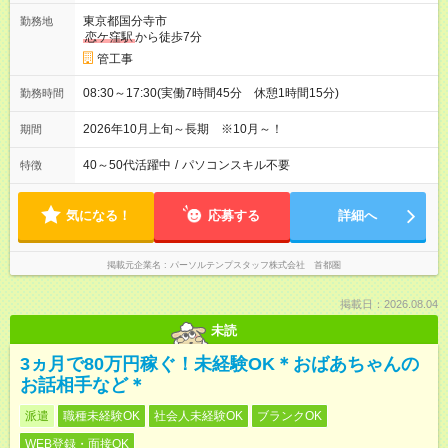
東京都国分寺市
勤務地
恋ケ窪駅
から徒歩7分
管工事
08:30～17:30(実働7時間45分 休憩1時間15分)
勤務時間
2026年10月上旬～長期 ※10月～！
期間
40～50代活躍中
/
パソコンスキル不要
特徴
気になる！
応募する
詳細へ
掲載元企業名
パーソルテンプスタッフ株式会社 首都圏
掲載日：2026.08.04
未読
3ヵ月で80万円稼ぐ！未経験OK＊おばあちゃんの
お話相手など＊
派遣
職種未経験OK
社会人未経験OK
ブランクOK
WEB登録・面接OK