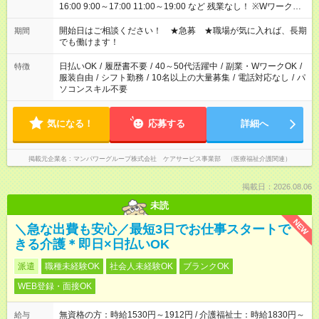
16:00 9:00～17:00 11:00～19:00 など 残業なし！ ※Wワークの
場合、他のお仕事と合わせ週40時間超の就業はご案内できませ
ん ※法令に基づき、週20時間以上勤務は社会保険への加入対象
開始日はご相談ください！ ★急募 ★職場が気に入れば、長期
期間
となります ※労働者派遣法（日雇い派遣の原則禁止）により、
でも働けます！
短時間・短期間の就業はご案内が難しい場合があります
日払いOK
/
履歴書不要
/
40～50代活躍中
/
副業・WワークOK
/
特徴
服装自由
/
シフト勤務
/
10名以上の大量募集
/
電話対応なし
/
パ
ソコンスキル不要
気になる！
応募する
詳細へ
掲載元企業名
マンパワーグループ株式会社 ケアサービス事業部 （医療福祉介護関連）
掲載日：2026.08.06
未読
NEW
＼急な出費も安心／最短3日でお仕事スタートで
きる介護＊即日×日払いOK
派遣
職種未経験OK
社会人未経験OK
ブランクOK
WEB登録・面接OK
無資格の方：時給1530円～1912円 / 介護福祉士：時給1830円～
給与