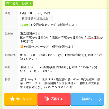
WEB登録・面接OK
時給1,300円～1,875円
給与
交通費別途支給あり
■ 交通費規定内支給 ※派遣先による
交通費
東京都国分寺市
勤務地
国分寺駅から徒歩5分
/
西国分寺駅から徒歩5分
/
恋ケ窪駅
か
ら徒歩5分
■物流センターなど ■勤務地選べます
9:00～17:00 10:00～19:00 など ■ 他の時間帯もお気軽にご相
勤務時間
談ください！
単発1日～！ ★勤務開始日や期間はお気軽にご相談くださ
期間
い！ ＃8月～ ＃9月～
週1日からOK
/
日払いOK
/
履歴書不要
/
40～50代活躍中
/
副
特徴
業・WワークOK
/
服装自由
/
シフト勤務
/
10名以上の大量募
集
/
電話対応なし
/
パソコンスキル不要
気になる！
応募する
詳細へ