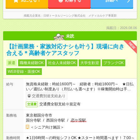
気になる！
応募する
詳細へ
掲載元企業名
日研トータルソーシング株式会社 メディカルケア事業部
掲載日：2026.08.06
未読
NEW
【計画業務・家族対応ナシも叶う】現場に向き
合える＊高齢者ケアスタッフ
派遣
職種未経験OK
社会人未経験OK
大学生歓迎
ブランクOK
WEB登録・面接OK
無資格未経験：時給1600円～ 経験者：時給1800円～ ★日払
給与
い／週払い制度あり（月払いも選べます）※稼働開始時は手続き
完了次第のお支払いとなります。
交通費別途支給あり
交通費全額支給※規定有
交通費
東京都国分寺市
勤務地
国分寺駅
/
西国分寺駅
/
恋ケ窪駅
＜シニア向け施設＞
★1日6時間～の時短シフトOK ★スタート時間選べます！ 7:00～
勤務時間