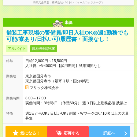
掲載元企業名
株式会社バイトレ（キャムコムグループ）
未読
舗装工事現場の警備員/即日入社OK◎週1勤務でも
可能/寮あり/日払い可/履歴書・面接なし！
アルバイト
職種未経験OK
日給12,000円～15,500円
給与
入社祝い金4000円 【試用期間】試用期間なし
東京都国分寺市
勤務地
東京都国分寺市（最寄り駅：国分寺駅）
フリック株式会社
8:00～17:00
勤務時間
実働時間：8時間/日 （休憩60分） 週３日以上勤務必須 残業はあ
りません。 ※短期の募集は行っておりません。予めご了承くだ
さいませ。
週1日からOK / 日払いOK / 副業・WワークOK / 10名以上の大量
特徴
募集
気になる！
応募する
詳細へ