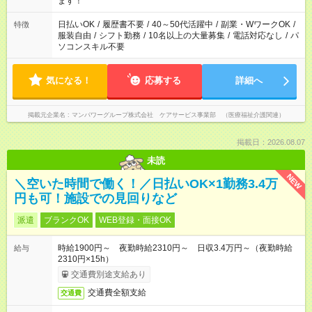
ます！
日払いOK
/
履歴書不要
/
40～50代活躍中
/
副業・WワークOK
/
特徴
服装自由
/
シフト勤務
/
10名以上の大量募集
/
電話対応なし
/
パ
ソコンスキル不要
気になる！
応募する
詳細へ
掲載元企業名
マンパワーグループ株式会社 ケアサービス事業部 （医療福祉介護関連）
掲載日：2026.08.07
未読
NEW
＼空いた時間で働く！／日払いOK×1勤務3.4万
円も可！施設での見回りなど
派遣
ブランクOK
WEB登録・面接OK
時給1900円～ 夜勤時給2310円～ 日収3.4万円～（夜勤時給
給与
2310円×15h）
交通費別途支給あり
交通費全額支給
交通費