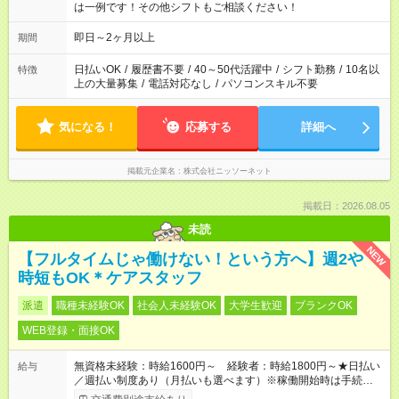
は一例です！その他シフトもご相談ください！
即日～2ヶ月以上
期間
日払いOK
/
履歴書不要
/
40～50代活躍中
/
シフト勤務
/
10名以
特徴
上の大量募集
/
電話対応なし
/
パソコンスキル不要
気になる！
応募する
詳細へ
掲載元企業名
株式会社ニッソーネット
掲載日：2026.08.05
未読
NEW
【フルタイムじゃ働けない！という方へ】週2や
時短もOK＊ケアスタッフ
派遣
職種未経験OK
社会人未経験OK
大学生歓迎
ブランクOK
WEB登録・面接OK
無資格未経験：時給1600円～ 経験者：時給1800円～★日払い
給与
／週払い制度あり（月払いも選べます）※稼働開始時は手続き完
了次第のお支払いとなります。