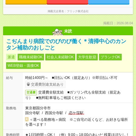
掲載元企業名
フリック株式会社
掲載日：2026.08.04
未読
こぢんまり病院でのびのび働く＊清掃中心のカン
タン補助のおしごと
派遣
職種未経験OK
社会人未経験OK
大学生歓迎
ブランクOK
WEB登録・面接OK
時給1400円～ ■日払いOK（規定あり）※即日払い不可
給与
交通費別途支給あり
交通費全額支給 ■ガソリン代も全額支給（規定あ
交通費
り） ■無料駐車場もご相談ください
東京都国分寺市
勤務地
国分寺駅
/
西国分寺駅
/
恋ケ窪駅
＜選べる勤務地＞病院 ※ご自宅の近くなど、お好きな場所
を選べます！
★1日5時間～OK！ （例）9:00～18:00のあいだ 残業ほぼなし！
勤務時間