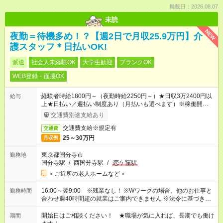
掲載日：2026.08.07
未読
NEW
夜勤＝待機多め！？【週2日で月収25.9万円】介
護スタッフ＊日払いOK!
派遣
社会人未経験OK
大学生歓迎
ブランクOK
WEB登録・面接OK
経験者時給1800円～（夜勤時給2250円～）★日収3万2400円以
給与
上★日払い／週払い制度あり（月払いも選べます）※稼働開始時
は手続き完了次第のお支払いとなります。
交通費別途支給あり
交通費支給※規定有
交通費
25～30万円
月収例
東京都国分寺市
勤務地
国分寺駅
/
西国分寺駅
/
恋ケ窪駅
＜ご近所の老人ホームなど＞
16:00～翌9:00 ※残業なし！ ※Wワークの場合、他のお仕事と
勤務時間
合わせ週40時間超の就業はご案内できません ※法令に基づき、
週20時間以上勤務は社会保険への加入対象となります ※労働者
派遣法（日雇い派遣の原則禁止）により、短時間・短期間の就
開始日はご相談ください！ ★職場が気に入れば、長期でも働け
期間
業はご案内が難しい場合があります