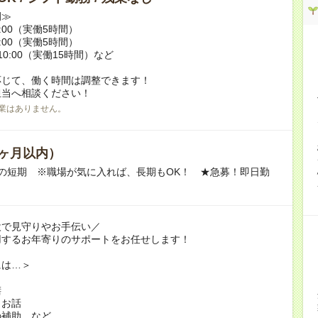
例≫
15:00（実働5時間）
17:00（実働5時間）
翌10:00（実働15時間）など
応じて、働く時間は調整できます！
担当へ相談ください！
業はありません。
ヶ月以内）
の短期 ※職場が気に入れば、長期もOK！ ★急募！即日勤
設で見守りやお手伝い／
用するお年寄りのサポートをお任せします！
には…＞
膳
とお話
の補助 など