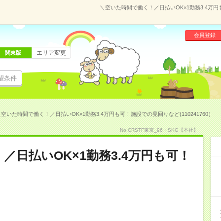
＼空いた時間で働く！／日払いOK×1勤務3.4万円
会員登録
エリア変更
関東版
望条件
空いた時間で働く！／日払いOK×1勤務3.4万円も可！施設での見回りなど(110241760）
No.CRSTF東京_96・SKG【本社】
／日払いOK×1勤務3.4万円も可！