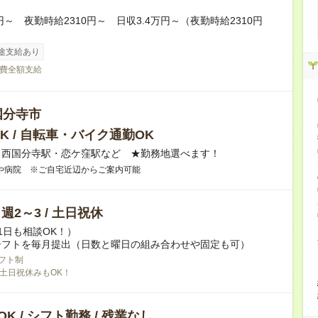
0円～ 夜勤時給2310円～ 日収3.4万円～（夜勤時給2310円
途支給あり
費全額支給
国分寺市
K / 自転車・バイク通勤OK
・西国分寺駅・恋ケ窪駅など ★勤務地選べます！
や病院 ※ご自宅近辺からご案内可能
/ 週2～3 / 土日祝休
1日も相談OK！）
シフトを毎月提出（日数と曜日の組み合わせや固定も可）
フト制
土日祝休みもOK！
K / シフト勤務 / 残業なし