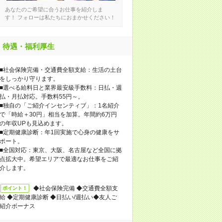
あなたのご希望に合うお仕事を紹介しま
す！ フォローは私たちにおまかせください！
待遇・福利厚生
■社会保険完備・交通費全額支給：生活の土台
をしっかり守ります。
■選べる給料日と業界最安級手数料：日払・週
払・月払対応。手数料55円～。
■独自の「ご紹介インセンティブ」：1名紹介
で「時給＋30円」相当を加算。年間約6万円
の年収UPも見込めます。
■定期健康診断：年1回実施で心身の健康をサ
ポート。
■全国対応：東京、大阪、名古屋など全国に拠
点拡大中。希望エリアで最適なお仕事をご紹
介します。
◆社会保険完備 ◆交通費全額支
ポイント！
給 ◆定期健康診断 ◆日払い/週払い◆友人ご
紹介ボーナス