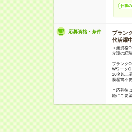
仕事の
応募資格・条件
ブランクO
代活躍中
＜無資格O
介護の経
ブランクO
WワークO
10名以上
履歴書不
＊応募後
軽にご要