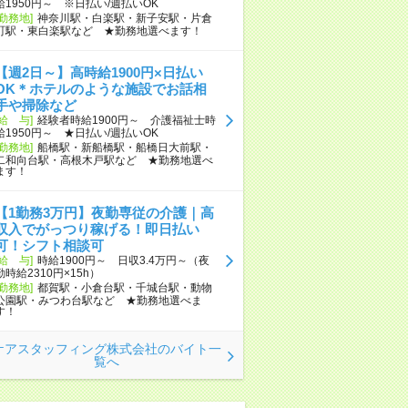
給1950円～ ※日払い/週払いOK
[勤務地]
神奈川駅・白楽駅・新子安駅・片倉
町駅・東白楽駅など ★勤務地選べます！
【週2日～】高時給1900円×日払い
OK＊ホテルのような施設でお話相
手や掃除など
[給 与]
経験者時給1900円～ 介護福祉士時
給1950円～ ★日払い/週払いOK
[勤務地]
船橋駅・新船橋駅・船橋日大前駅・
二和向台駅・高根木戸駅など ★勤務地選べ
ます！
【1勤務3万円】夜勤専従の介護｜高
収入でがっつり稼げる！即日払い
可！シフト相談可
[給 与]
時給1900円～ 日収3.4万円～（夜
勤時給2310円×15h）
[勤務地]
都賀駅・小倉台駅・千城台駅・動物
公園駅・みつわ台駅など ★勤務地選べま
す！
ケアスタッフィング株式会社のバイト一
覧へ