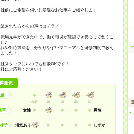
入社前にご希望を伺いし最適なお仕事をご紹介します！
就業された方からの声はコチラ／
に職場見学ができたので、働く環境が確認でき安心して働くこ
ました！」
流れや対応方法を、分かりやすいマニュアルと研修制度で教え
けました！」
社スタッフにいつでも相談OKです！
気軽にご応募ください！
雰囲気
層
20代
30
40
50
60
比率
女性
男性
様子
活気あり
しずか