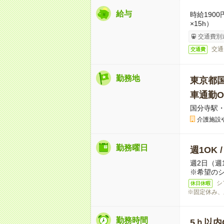
給与
時給190
×15h）
交通費別
交通
交通費
勤務地
東京都
車通勤O
国分寺駅
介護施設
勤務曜日
週1OK 
週2日（週
※希望の
シ
休日休暇
※固定休み、
勤務時間
5ｈ以内O