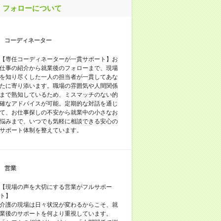
フォローについて
コーディネーター
【専任コーディネーターが一貫サポート】お
仕事の紹介から就業後のフォローまで、現場
を知り尽くした一人の担当者が一貫してあな
たに寄り添います。職場の雰囲気や人間関係
まで熟知しているため、ミスマッチのない的
確なアドバイスが可能。定期的な対話を通じ
て、お仕事探しの不安から就業中の小さなお
悩みまで、いつでも気軽に相談できる安心の
サポート体制を整えています。
営業
【現場の声を大切にする営業がフルサポー
ト】
介護の現場は日々状況が変わるからこそ、就
業後のサポートを何より重視しています。