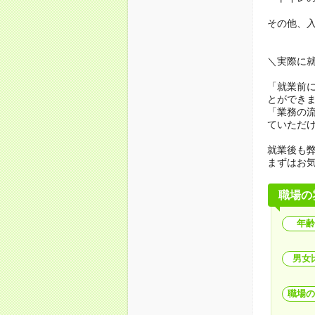
その他、
＼実際に
「就業前
とができ
「業務の
ていただ
就業後も弊
まずはお
職場の
年齢
男女
職場の