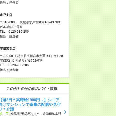
担当：担当者
水戸支店
〒310-0803 茨城県水戸市城南1-2-43 NKC
ビル3階302号室
TEL：0120-936-286
担当：担当者
宇都宮支店
〒320-0811 栃木県宇都宮市大通り4丁目1-20
宇都宮けやき通りビル702号室
TEL：0120-936-286
担当：担当者
この会社のその他のバイト情報
【週2日＊高時給1900円～】シニア
向けマンションで食事の配膳や見守
り＊介護
[給 与]
経験者時給1900円～ 介護福祉士時