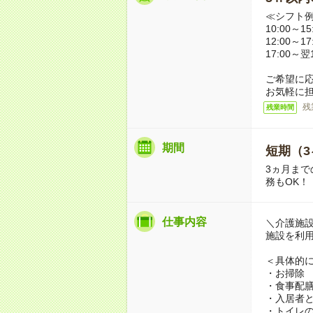
≪シフト
10:00～
12:00～
17:00～
ご希望に
お気軽に
残
残業時間
期間
短期（3
3ヵ月まで
務もOK！
仕事内容
＼介護施
施設を利
＜具体的
・お掃除
・食事配
・入居者
・トイレ