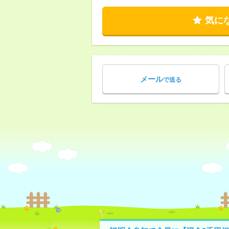
気に
メール
で送る