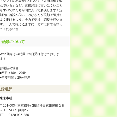
「シフトの相談がしづらい」「人間関係で悩
んでいる」など、直接施設に言いにくいこと
もすべて私たちが間に入って解決します！定
期的に施設へ伺い、みなさんが笑顔で気持ち
よく働けるよう、全力で交渉・調整を行いま
す。一人で抱え込まずに、まずは何でも頼っ
てくださいね！
登録について
Web登録は24時間365日受け付けておりま
す！
お電話の場合
■平日：8時～20時
■所要時間：20分程度
登録場所
東京本社
〒101-0034 東京都千代田区神田東紺屋町２８
－１ VORT神田2 7F
TEL：0120-936-286