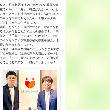
介護・医療業界は社会に欠かせない重要な存
在ですが、「大変」「待遇が見合わない」と
いうイメージを持たれがちです。私たちはそ
の常識を本気で変えるため、上場企業グルー
プとして立ち上がりました。
頑張るあなたが正当に評価され、豊かになれ
る環境を作ることが私たちの使命です。「高
収入」「手厚いフォロー」だけでなく、独自
のインセンティブ制度や福利厚生を整え、理
想の働き方を形にします。
元介護士や業界歴20年のベテランなど多彩な
プロが集結し、現場の声を大切にサポートし
ます。「ここで働いてよかった！」と胸を張
って言える未来を、一緒に作りませんか？