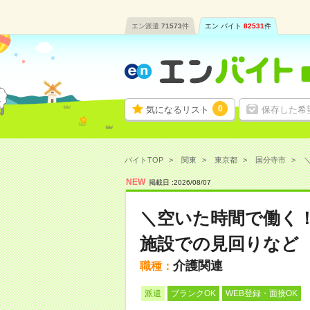
エン派遣
71573
件
エン バイト
82531
件
0
気になるリスト
保存した希
バイトTOP
関東
東京都
国分寺市
＼
NEW
掲載日 :
2026
/
08
/
07
＼空いた時間で働く！
施設での見回りなど
介護関連
職種：
派遣
ブランクOK
WEB登録・面接OK