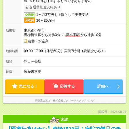
週 ※月収例を保証するものではありません。
交通費別途支給あり
1ヶ月3万円を上限として実費支給
交通費
20～25万円
月収例
東京都小平市
勤務地
青梅街道駅から徒歩3分
/
新小平駅
から徒歩10分
農林・水産業
09:00-17:00（休憩60分）実働7時間（残業少なめ！）
勤務時間
即日～長期
期間
履歴書不要
特徴
気になる！
応募する
詳細へ
掲載元企業名
株式会社リクルートスタッフィング
掲載日：2026.08.04
未読