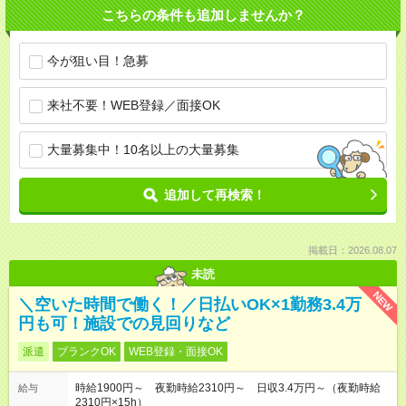
こちらの条件も追加しませんか？
今が狙い目！急募
来社不要！WEB登録／面接OK
大量募集中！10名以上の大量募集
追加して再検索！
掲載日：2026.08.07
未読
NEW
＼空いた時間で働く！／日払いOK×1勤務3.4万
円も可！施設での見回りなど
派遣
ブランクOK
WEB登録・面接OK
時給1900円～ 夜勤時給2310円～ 日収3.4万円～（夜勤時給
給与
2310円×15h）