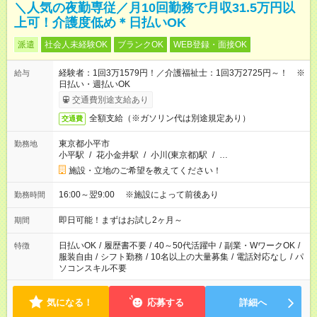
＼人気の夜勤専従／月10回勤務で月収31.5万円以
上可！介護度低め＊日払いOK
派遣
社会人未経験OK
ブランクOK
WEB登録・面接OK
経験者：1回3万1579円！／介護福祉士：1回3万2725円～！ ※
給与
日払い・週払いOK
交通費別途支給あり
全額支給（※ガソリン代は別途規定あり）
交通費
東京都小平市
勤務地
小平駅
/
花小金井駅
/
小川(東京都)駅
/
…
施設・立地のご希望を教えてください！
16:00～翌9:00 ※施設によって前後あり
勤務時間
即日可能！まずはお試し2ヶ月～
期間
日払いOK
/
履歴書不要
/
40～50代活躍中
/
副業・WワークOK
/
特徴
服装自由
/
シフト勤務
/
10名以上の大量募集
/
電話対応なし
/
パ
ソコンスキル不要
気になる！
応募する
詳細へ