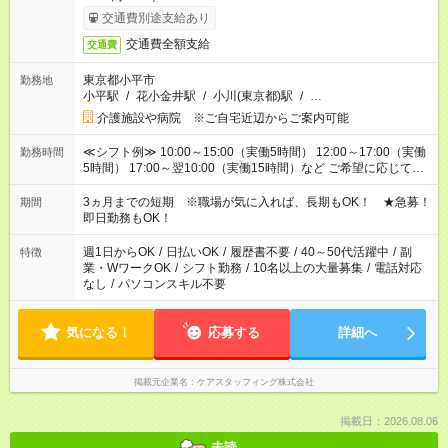
交通費別途支給あり
交通費全額支給
交通費
東京都小平市
勤務地
小平駅
/
花小金井駅
/
小川(東京都)駅
/
…
介護施設や病院 ※ご自宅近辺からご案内可能
≪シフト例≫ 10:00～15:00（実働5時間） 12:00～17:00（実働
勤務時間
5時間） 17:00～翌10:00（実働15時間）など ご希望に応じて、
働く時間は調整できます！ お気軽に担当へ相談ください！
3ヵ月までの短期 ※職場が気に入れば、長期もOK！ ★急募！
期間
即日勤務もOK！
週1日からOK
/
日払いOK
/
履歴書不要
/
40～50代活躍中
/
副
特徴
業・WワークOK
/
シフト勤務
/
10名以上の大量募集
/
電話対応
なし
/
パソコンスキル不要
気になる！
応募する
詳細へ
掲載元企業名
ケアスタッフィング株式会社
掲載日：2026.08.06
未読