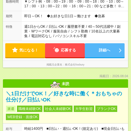
▼シフト例 ・08：00～19：00 ・09：00～18：00 ・10：00～
勤務時間
17：00 ・13：00～22：00 ・16：00～21：00 など多数！ ※お
仕事により勤務時間が異なります
即日～OK！ ◆お好きな日1日～働けます ◆急募
期間
週1日からOK
/
日払いOK
/
履歴書不要
/
40～50代活躍中
/
副
特徴
業・WワークOK
/
服装自由
/
シフト勤務
/
10名以上の大量募
集
/
電話対応なし
/
パソコンスキル不要
気になる！
応募する
詳細へ
掲載元企業名
株式会社fosbury
掲載日：2026.08.04
未読
＼1日だけでOK！／好きな時に働く＊おもちゃの
仕分け／日払いOK
派遣
職種未経験OK
社会人未経験OK
大学生歓迎
ブランクOK
WEB登録・面接OK
時給1400円 ■日払い・週払いOK！(規定あり) ■現金日払いも
給与