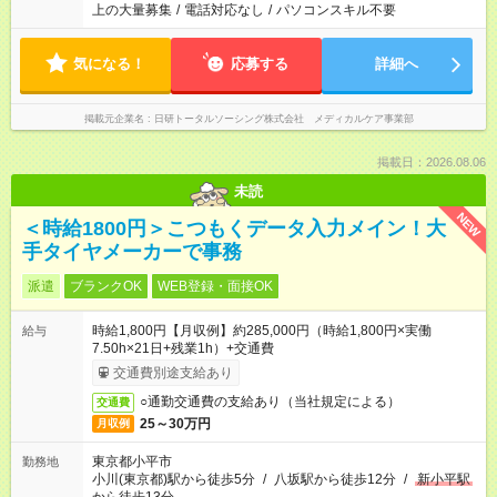
上の大量募集
/
電話対応なし
/
パソコンスキル不要
気になる！
応募する
詳細へ
掲載元企業名
日研トータルソーシング株式会社 メディカルケア事業部
掲載日：2026.08.06
未読
NEW
＜時給1800円＞こつもくデータ入力メイン！大
手タイヤメーカーで事務
派遣
ブランクOK
WEB登録・面接OK
時給1,800円【月収例】約285,000円（時給1,800円×実働
給与
7.50h×21日+残業1h）+交通費
交通費別途支給あり
○通勤交通費の支給あり（当社規定による）
交通費
25～30万円
月収例
東京都小平市
勤務地
小川(東京都)駅から徒歩5分
/
八坂駅から徒歩12分
/
新小平駅