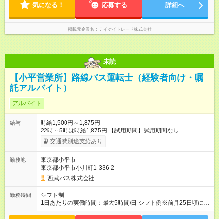
気になる！
応募する
詳細へ
掲載元企業名
テイケイトレード株式会社
未読
【小平営業所】路線バス運転士（経験者向け・嘱
託アルバイト）
アルバイト
時給1,500円～1,875円
給与
22時～5時は時給1,875円 【試用期間】試用期間なし
交通費別途支給あり
東京都小平市
勤務地
東京都小平市小川町1-336-2
西武バス株式会社
シフト制
勤務時間
1日あたりの実働時間：最大5時間/日 シフト例※前月25日頃に翌
１か月分のシフトを発表します。 ・5時30分～9時30分（朝ラッ
シュ） ・16時30分～20時0分（夕ラッシュ） ※週20時間以内ま