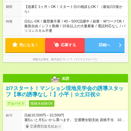
短 10:00～15:00 上記はあくまで一例です。 「夕方までには帰宅
しておきたい」 「朝はゆっくりのスタートがいい」 「お昼の時
【急募】1ヶ月～OK！スタート日の相談もOK！（最短2日後か
期間
間を有効に使いたい」 など、ご希望があれば教えてください
ら）
ね。
日払いOK
/
履歴書不要
/
40～50代活躍中
/
副業・WワークOK
/
特徴
服装自由
/
シフト勤務
/
10名以上の大量募集
/
電話対応なし
/
パ
ソコンスキル不要
気になる！
応募する
詳細へ
掲載元企業名
株式会社ブレイブ（マイナビグループ）
未読
2/7スタート！マンション現地見学会の誘導スタッ
フ【車の誘導なし！】小平｜☆土日祝☆
アルバイト
職種未経験OK
日給10,500円～10,500円
給与
週払いと月払いから選べます。 交通費全額支給 資格手当 1000
円/日 交通誘導2級保持者は、指定現場の配置日以外でも資格手
交通費別途支給あり
当が別途1000円つきます！ 月22日勤務以上で割増手当あり