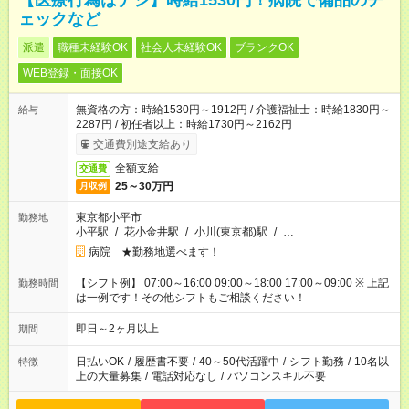
【医療行為はナシ】時給1530円！病院で備品のチ
ェックなど
派遣
職種未経験OK
社会人未経験OK
ブランクOK
WEB登録・面接OK
無資格の方：時給1530円～1912円 / 介護福祉士：時給1830円～
給与
2287円 / 初任者以上：時給1730円～2162円
交通費別途支給あり
全額支給
交通費
25～30万円
月収例
東京都小平市
勤務地
小平駅
/
花小金井駅
/
小川(東京都)駅
/
…
病院 ★勤務地選べます！
【シフト例】 07:00～16:00 09:00～18:00 17:00～09:00 ※ 上記
勤務時間
は一例です！その他シフトもご相談ください！
即日～2ヶ月以上
期間
日払いOK
/
履歴書不要
/
40～50代活躍中
/
シフト勤務
/
10名以
特徴
上の大量募集
/
電話対応なし
/
パソコンスキル不要