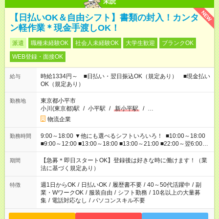
未読
NEW
【日払いOK＆自由シフト】書類の封入！カンタ
ン軽作業＊現金手渡しOK！
派遣
職種未経験OK
社会人未経験OK
大学生歓迎
ブランクOK
WEB登録・面接OK
時給1334円～ ■日払い・翌日振込OK（規定あり） ■現金払い
給与
OK（規定あり）
東京都小平市
勤務地
小川(東京都)駅
/
小平駅
/
新小平駅
/
…
物流企業
9:00～18:00 ▼他にも選べるシフトいろいろ！ ■10:00～18:00
勤務時間
■9:00～12:00 ■13:00～18:00 ■13:00～21:00 ■22:00～翌6:00
など あなたの希望を教えてください！
【急募＊即日スタートOK】登録後は好きな時に働けます！（業
期間
法に基づく規定あり）
週1日からOK
/
日払いOK
/
履歴書不要
/
40～50代活躍中
/
副
特徴
業・WワークOK
/
服装自由
/
シフト勤務
/
10名以上の大量募
集
/
電話対応なし
/
パソコンスキル不要