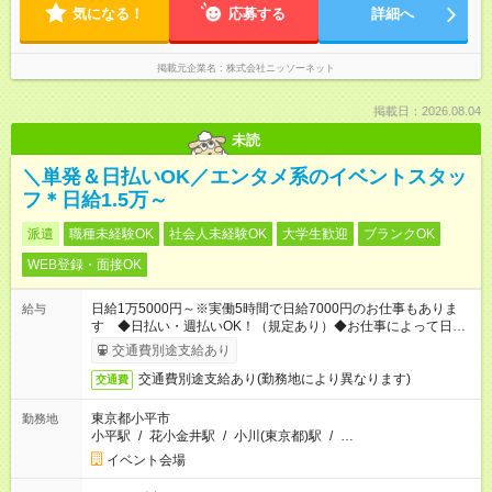
気になる！
応募する
詳細へ
掲載元企業名
株式会社ニッソーネット
掲載日：2026.08.04
未読
＼単発＆日払いOK／エンタメ系のイベントスタッ
フ＊日給1.5万～
派遣
職種未経験OK
社会人未経験OK
大学生歓迎
ブランクOK
WEB登録・面接OK
日給1万5000円～※実働5時間で日給7000円のお仕事もありま
給与
す ◆日払い・週払いOK！（規定あり）◆お仕事によって日給も
異なります
交通費別途支給あり
交通費別途支給あり(勤務地により異なります)
交通費
東京都小平市
勤務地
小平駅
/
花小金井駅
/
小川(東京都)駅
/
…
イベント会場