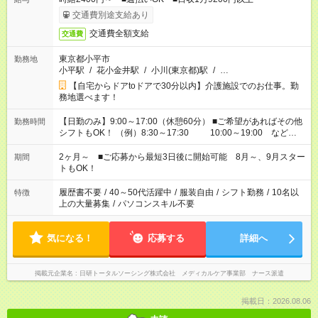
交通費別途支給あり
交通費全額支給
交通費
東京都小平市
勤務地
小平駅
/
花小金井駅
/
小川(東京都)駅
/
…
【自宅からドアtoドアで30分以内】介護施設でのお仕事。勤
務地選べます！
【日勤のみ】9:00～17:00（休憩60分） ■ご希望があればその他
勤務時間
シフトもOK！ （例）8:30～17:30 10:00～19:00 など
「家族とお休みを合わせたい」 「できれば残業はしたくない」
など、あなたのご希望に沿ったお仕事をご紹介します！ ※Wワ
2ヶ月～ ■ご応募から最短3日後に開始可能 8月～、9月スター
期間
ーク希望の方へ 今ご覧のお仕事で希望する勤務時間と、もう1つ
トもOK！
のお仕事の勤務時間。 合計で週40時間を超える場合は応募でき
ません
履歴書不要
/
40～50代活躍中
/
服装自由
/
シフト勤務
/
10名以
特徴
上の大量募集
/
パソコンスキル不要
気になる！
応募する
詳細へ
掲載元企業名
日研トータルソーシング株式会社 メディカルケア事業部 ナース派遣
掲載日：2026.08.06