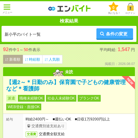
0
メニュー
気になる！
ログイン
検索結果
条件の変更
新小平のバイト一覧
92
1,547
件中
1
～
50
件表示
平均時給:
円
新着順
時給順
人気順
掲載日：2026.08.07
未読
NEW
【週2～＊日勤のみ】保育園で子どもの健康管理
など＊看護師
派遣
職種未経験OK
社会人未経験OK
ブランクOK
WEB登録・面接OK
時給2400円～ ■週払いOK ■日収1万9200円以上
給与
交通費別途支給あり
交通費全額支給
交通費