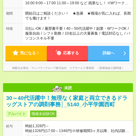
16:00 9:00～17:00 11:00～19:00 など 残業なし！ ※Wワークの
場合、他のお仕事と合わせ週40時間超の就業はご案内できませ
ん ※法令に基づき、週20時間以上勤務は社会保険への加入対象
開始日はご相談ください！ ★急募 ★職場が気に入れば、長期
期間
となります ※労働者派遣法（日雇い派遣の原則禁止）により、
でも働けます！
短時間・短期間の就業はご案内が難しい場合があります
日払いOK
/
履歴書不要
/
40～50代活躍中
/
副業・WワークOK
/
特徴
服装自由
/
シフト勤務
/
10名以上の大量募集
/
電話対応なし
/
パ
ソコンスキル不要
気になる！
応募する
詳細へ
掲載元企業名
マンパワーグループ株式会社 ケアサービス事業部 （医療福祉介護関連）
未読
30～40代活躍中！無理なく家庭と両立できるドラ
ッグストアの調剤事務│_5140_小平学園西町
アルバイト
職種未経験OK
時給1,326円～
給与
時給1326円(17:00～1346円)※研修期間3ヶ月以降、社内試験に
よる更新判定あり 社内試験合格後、時給＋50～100円の昇給あ