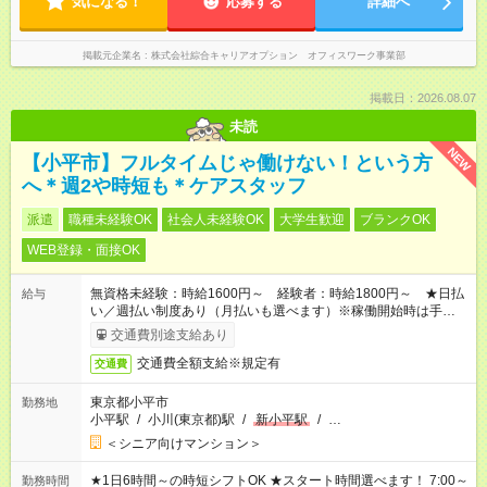
気になる！
応募する
詳細へ
掲載元企業名
株式会社綜合キャリアオプション オフィスワーク事業部
掲載日：2026.08.07
未読
NEW
【小平市】フルタイムじゃ働けない！という方
へ＊週2や時短も＊ケアスタッフ
派遣
職種未経験OK
社会人未経験OK
大学生歓迎
ブランクOK
WEB登録・面接OK
無資格未経験：時給1600円～ 経験者：時給1800円～ ★日払
給与
い／週払い制度あり（月払いも選べます）※稼働開始時は手続き
完了次第のお支払いとなります。
交通費別途支給あり
交通費全額支給※規定有
交通費
東京都小平市
勤務地
小平駅
/
小川(東京都)駅
/
新小平駅
/
…
＜シニア向けマンション＞
★1日6時間～の時短シフトOK ★スタート時間選べます！ 7:00～
勤務時間