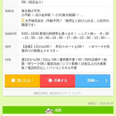
OK（規定あり）
東京都小平市
勤務地
小平駅
/
花小金井駅
/
小川(東京都)駅
/
…
大手物流会社（年齢不問／「無理なく続けられる」と好評の
職場です）
9:00～18:00 希望の時間帯を選べます！ ＜シフト例＞ ・8：30
勤務時間
～12：00 ・10：00～19：00 ・17：00～22：00 ・13：00～
22：00 ・22：00～翌6：00 など
【急募】1日のみOK！ 即日スタートもOK！ ＜Ｗワークや扶
期間
養内での勤務もＯＫです＞
週1日からOK
/
日払いOK
/
履歴書不要
/
40～50代活躍中
/
副
特徴
業・WワークOK
/
服装自由
/
シフト勤務
/
10名以上の大量募
集
/
電話対応なし
/
パソコンスキル不要
気になる！
応募する
詳細へ
掲載元企業名
株式会社マイワーク（シニア）
掲載日：2026.08.04
未読