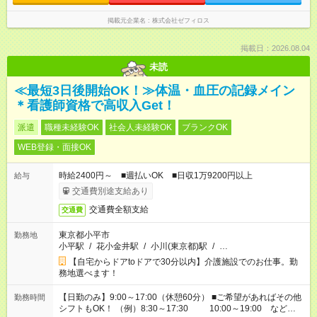
掲載元企業名
株式会社ゼフィロス
掲載日：2026.08.04
未読
≪最短3日後開始OK！≫体温・血圧の記録メイン
＊看護師資格で高収入Get！
派遣
職種未経験OK
社会人未経験OK
ブランクOK
WEB登録・面接OK
時給2400円～ ■週払いOK ■日収1万9200円以上
給与
交通費別途支給あり
交通費全額支給
交通費
東京都小平市
勤務地
小平駅
/
花小金井駅
/
小川(東京都)駅
/
…
【自宅からドアtoドアで30分以内】介護施設でのお仕事。勤
務地選べます！
【日勤のみ】9:00～17:00（休憩60分） ■ご希望があればその他
勤務時間
シフトもOK！ （例）8:30～17:30 10:00～19:00 など