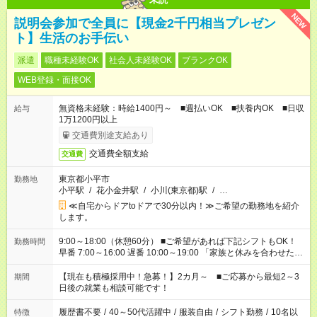
NEW
説明会参加で全員に【現金2千円相当プレゼン
ト】生活のお手伝い
派遣
職種未経験OK
社会人未経験OK
ブランクOK
WEB登録・面接OK
無資格未経験：時給1400円～ ■週払いOK ■扶養内OK ■日収
給与
1万1200円以上
交通費別途支給あり
交通費全額支給
交通費
東京都小平市
勤務地
小平駅
/
花小金井駅
/
小川(東京都)駅
/
…
≪自宅からドアtoドアで30分以内！≫ご希望の勤務地を紹介
します。
9:00～18:00（休憩60分） ■ご希望があれば下記シフトもOK！
勤務時間
早番 7:00～16:00 遅番 10:00～19:00 「家族と休みを合わせた
い」 「余裕を持って夕飯の準備がしたい」 「できれば残業はし
たくない」 など、ご希望を教えてくださいね。 ※Wワーク希望
【現在も積極採用中！急募！】2カ月～ ■ご応募から最短2～3
期間
の方へ 今ご覧のお仕事で希望する勤務時間と、もう1つのお仕事
日後の就業も相談可能です！
の勤務時間。 合計で週40時間を超える場合は応募できません。
履歴書不要
/
40～50代活躍中
/
服装自由
/
シフト勤務
/
10名以
特徴