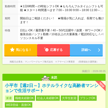
★1日6時間～の時短シフトOK ★もちろんフルタイムシフトも可
勤務時間
能 ★スタート時間選べます 7:00～16:00 9:00～18:00 11:00～
20:00 など 残業なし！ ※Wワークの場合、他のお仕事と合わせ
週40時間超の就業はご案内できません ※法令に基づき、週20時
開始日はご相談ください！ ★職場が気に入れば、長期でも働け
期間
間以上勤務は社会保険への加入対象となります ※労働者派遣法
ます！
（日雇い派遣の原則禁止）により、短時間・短期間の就業はご
案内が難しい場合があります
日払いOK
/
履歴書不要
/
40～50代活躍中
/
副業・WワークOK
/
特徴
服装自由
/
シフト勤務
/
10名以上の大量募集
/
電話対応なし
/
パ
ソコンスキル不要
気になる！
応募する
詳細へ
掲載元企業名
マンパワーグループ株式会社 ケアサービス事業部 （医療福祉介護関連）
掲載日：2026.08.05
未読
NEW
小平市【週2日～】ホテルライクな高齢者マンシ
ョンで生活サポート
派遣
職種未経験OK
社会人未経験OK
大学生歓迎
ブランクOK
WEB登録・面接OK