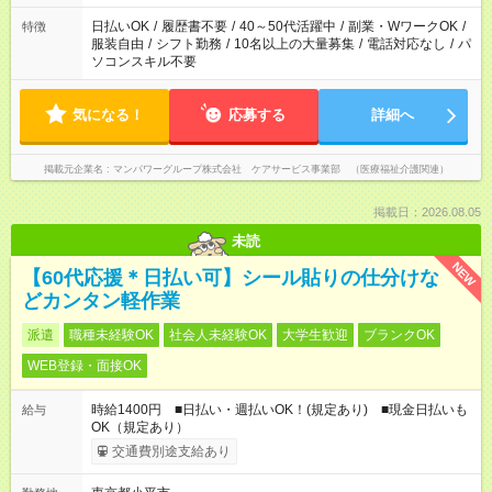
短時間・短期間の就業はご案内が難しい場合があります
日払いOK
/
履歴書不要
/
40～50代活躍中
/
副業・WワークOK
/
特徴
服装自由
/
シフト勤務
/
10名以上の大量募集
/
電話対応なし
/
パ
ソコンスキル不要
気になる！
応募する
詳細へ
掲載元企業名
マンパワーグループ株式会社 ケアサービス事業部 （医療福祉介護関連）
掲載日：2026.08.05
未読
NEW
【60代応援＊日払い可】シール貼りの仕分けな
どカンタン軽作業
派遣
職種未経験OK
社会人未経験OK
大学生歓迎
ブランクOK
WEB登録・面接OK
時給1400円 ■日払い・週払いOK！(規定あり) ■現金日払いも
給与
OK（規定あり）
交通費別途支給あり