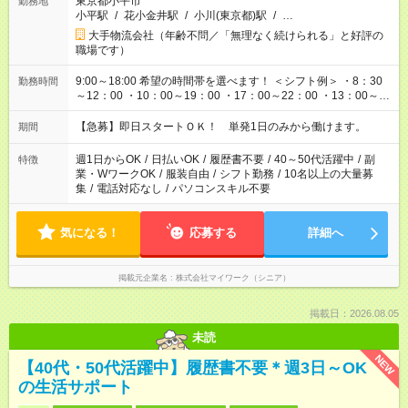
東京都小平市
勤務地
小平駅
/
花小金井駅
/
小川(東京都)駅
/
…
大手物流会社（年齢不問／「無理なく続けられる」と好評の
職場です）
9:00～18:00 希望の時間帯を選べます！ ＜シフト例＞ ・8：30
勤務時間
～12：00 ・10：00～19：00 ・17：00～22：00 ・13：00～
22：00 ・22：00～翌6：00 など
【急募】即日スタートＯＫ！ 単発1日のみから働けます。
期間
週1日からOK
/
日払いOK
/
履歴書不要
/
40～50代活躍中
/
副
特徴
業・WワークOK
/
服装自由
/
シフト勤務
/
10名以上の大量募
集
/
電話対応なし
/
パソコンスキル不要
気になる！
応募する
詳細へ
掲載元企業名
株式会社マイワーク（シニア）
掲載日：2026.08.05
未読
NEW
【40代・50代活躍中】履歴書不要＊週3日～OK
の生活サポート