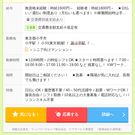
無資格未経験：時給1600円～ 経験者：時給1800円～ ★日払
給与
い／週払い制度あり（月払いも選べます）※稼働開始時は手続き
完了次第のお支払いとなります。
交通費別途支給あり
交通費全額支給※規定有
交通費
東京都小平市
勤務地
小平駅
/
小川(東京都)駅
/
新小平駅
/
…
＜シニア向けマンション＞
★1日6時間～の時短シフトOK ★スタート時間選べます！ 7:00～
勤務時間
16:00 9:00～17:00 11:00～19:00 など 残業なし！ ※Wワークの
場合、他のお仕事と合わせ週40時間超の就業はご案内できませ
ん ※法令に基づき、週20時間以上勤務は社会保険への加入対象
開始日はご相談ください！ ★急募 ★職場が気に入れば、長期
期間
となります ※労働者派遣法（日雇い派遣の原則禁止）により、
でも働けます！
短時間・短期間の就業はご案内が難しい場合があります
日払いOK
/
履歴書不要
/
40～50代活躍中
/
副業・WワークOK
/
特徴
服装自由
/
シフト勤務
/
10名以上の大量募集
/
電話対応なし
/
パ
ソコンスキル不要
気になる！
応募する
詳細へ
掲載元企業名
マンパワーグループ株式会社 ケアサービス事業部 （医療福祉介護関連）