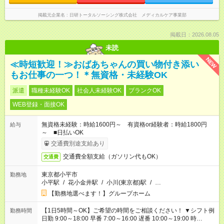
掲載元企業名
日研トータルソーシング株式会社 メディカルケア事業部
掲載日：2026.08.05
未読
NEW
≪時短歓迎！≫おばあちゃんの買い物付き添い
もお仕事の一つ！＊無資格・未経験OK
派遣
職種未経験OK
社会人未経験OK
ブランクOK
WEB登録・面接OK
無資格未経験：時給1600円～ 有資格or経験者：時給1800円
給与
～ ■日払いOK
交通費別途支給あり
交通費全額支給（ガソリン代もOK）
交通費
東京都小平市
勤務地
小平駅
/
花小金井駅
/
小川(東京都)駅
/
…
【勤務地選べます！】グループホーム
【1日5時間～OK】ご希望の時間をご相談ください！ ▼シフト例
勤務時間
日勤 9:00～18:00 早番 7:00～16:00 遅番 10:00～19:00 時