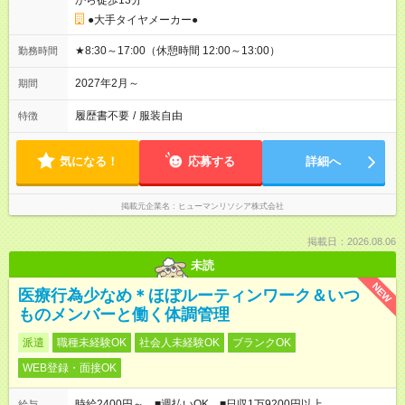
から徒歩13分
●大手タイヤメーカー●
★8:30～17:00（休憩時間 12:00～13:00）
勤務時間
2027年2月～
期間
履歴書不要
/
服装自由
特徴
気になる！
応募する
詳細へ
掲載元企業名
ヒューマンリソシア株式会社
掲載日：2026.08.06
未読
NEW
医療行為少なめ＊ほぼルーティンワーク＆いつ
ものメンバーと働く体調管理
派遣
職種未経験OK
社会人未経験OK
ブランクOK
WEB登録・面接OK
時給2400円～ ■週払いOK ■日収1万9200円以上
給与