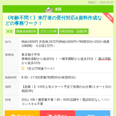
掲載日：2026.08.07
未読
NEW
《年齢不問！》来庁者の受付対応&資料作成な
どの事務ワーク！
派遣
職種未経験OK
ブランクOK
WEB登録・面接OK
時給1600円 月収例:26万円(時給1600円×7時間30分×20日+残業
給与
10時間) ※日収1万円～
東京都小平市
勤務地
青梅街道駅から徒歩5分
/
一橋学園駅から徒歩15分
/
新小平駅
から徒歩15分
《官公庁関連ワーク》
8:30～17:00(実働7時間30分/休憩60分)
勤務時間
【急募！】※9月上旬スタート予定で長期のお仕事(スタート日の
期間
相談OK)
日払いOK
/
履歴書不要
/
40～50代活躍中
/
電話対応なし
/
パソ
特徴
コンスキル不要