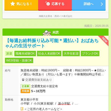
気になる！
たは20時間～28時間以内の労働時間での契約となります。
応募する
詳細へ
掲載元企業名
西武バス株式会社
掲載日：2026.08.05
未読
NEW
【毎週お給料振り込み可能＊週払い】おばあち
ゃんの生活サポート
派遣
職種未経験OK
社会人未経験OK
大学生歓迎
ブランクOK
WEB登録・面接OK
無資格未経験：時給1600円～ 経験者：時給1800円～★日払い
給与
／週払い制度あり（月払いも選べます）※稼働開始時は手続き完
了次第のお支払いとなります。
交通費別途支給あり
交通費支給※規定有
交通費
5～10万円
月収例
東京都小平市
勤務地
小平駅
/
小川(東京都)駅
/
新小平駅
/
…
＜ご近所の老人ホームなど＞