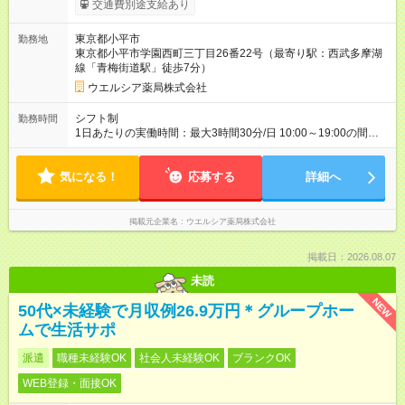
交通費別途支給あり
り （大学生は＋20円） 試用期間あり：入社日から3ヶ月間／本
採用と待遇は変わりません。 【試用期間】試用期間あり 試用期
東京都小平市
勤務地
間の長さ：3ヶ月 雇用形態、給与は本採用時と同じです。
東京都小平市学園西町三丁目26番22号（最寄り駅：西武多摩湖
線「青梅街道駅」徒歩7分）
ウエルシア薬局株式会社
シフト制
勤務時間
1日あたりの実働時間：最大3時間30分/日 10:00～19:00の間で1
日3.5時間の勤務 ☆週2～3日の勤務 ※シフトの相談可能 ☆未経
験・無資格可
気になる！
応募する
詳細へ
掲載元企業名
ウエルシア薬局株式会社
掲載日：2026.08.07
未読
NEW
50代×未経験で月収例26.9万円＊グループホー
ムで生活サポ
派遣
職種未経験OK
社会人未経験OK
ブランクOK
WEB登録・面接OK