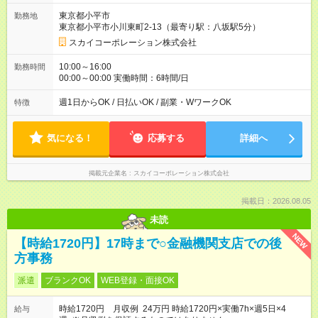
【試用期間】試用期間あり 試用期間の長さ：2ヶ月 雇用形態、
東京都小平市
勤務地
給与は本採用時と同じです。
東京都小平市小川東町2-13（最寄り駅：八坂駅5分）
スカイコーポレーション株式会社
10:00～16:00
勤務時間
00:00～00:00 実働時間：6時間/日
週1日からOK / 日払いOK / 副業・WワークOK
特徴
気になる！
応募する
詳細へ
掲載元企業名
スカイコーポレーション株式会社
掲載日：2026.08.05
未読
NEW
【時給1720円】17時まで○金融機関支店での後
方事務
派遣
ブランクOK
WEB登録・面接OK
時給1720円 月収例 24万円 時給1720円×実働7h×週5日×4
給与