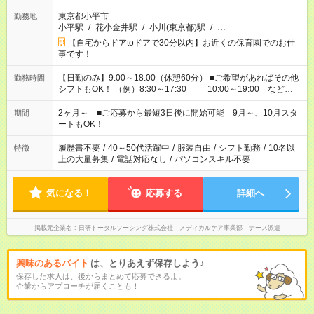
東京都小平市
勤務地
小平駅
/
花小金井駅
/
小川(東京都)駅
/
…
【自宅からドアtoドアで30分以内】お近くの保育園でのお仕
事です！
【日勤のみ】9:00～18:00（休憩60分） ■ご希望があればその他
勤務時間
シフトもOK！ （例）8:30～17:30 10:00～19:00 など
「家族とお休みを合わせたい」 「余裕を持って夕飯の準備がし
たい」 「できれば残業はしたくない」 など、ご希望があれば教
2ヶ月～ ■ご応募から最短3日後に開始可能 9月～、10月スタ
期間
えてくださいね。 ※Wワーク希望の方へ 今ご覧のお仕事で希望
ートもOK！
する勤務時間と、もう1つのお仕事の勤務時間。 合計で週40時
間を超える場合は応募できません
履歴書不要
/
40～50代活躍中
/
服装自由
/
シフト勤務
/
10名以
特徴
上の大量募集
/
電話対応なし
/
パソコンスキル不要
気になる！
応募する
詳細へ
掲載元企業名
日研トータルソーシング株式会社 メディカルケア事業部 ナース派遣
興味のあるバイト
は、とりあえず保存しよう♪
保存した求人は、後からまとめて応募できるよ。
企業からアプローチが届くことも！