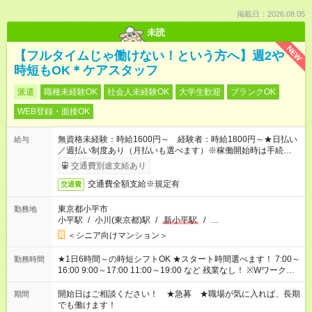
掲載日：2026.08.05
未読
NEW
【フルタイムじゃ働けない！という方へ】週2や
時短もOK＊ケアスタッフ
派遣
職種未経験OK
社会人未経験OK
大学生歓迎
ブランクOK
WEB登録・面接OK
無資格未経験：時給1600円～ 経験者：時給1800円～★日払い
給与
／週払い制度あり（月払いも選べます）※稼働開始時は手続き完
了次第のお支払いとなります。
交通費別途支給あり
交通費全額支給※規定有
交通費
東京都小平市
勤務地
小平駅
/
小川(東京都)駅
/
新小平駅
/
…
＜シニア向けマンション＞
★1日6時間～の時短シフトOK ★スタート時間選べます！ 7:00～
勤務時間
16:00 9:00～17:00 11:00～19:00 など 残業なし！ ※Wワークの
場合、他のお仕事と合わせ週40時間超の就業はご案内できませ
ん ※法令に基づき、週20時間以上勤務は社会保険への加入対象
開始日はご相談ください！ ★急募 ★職場が気に入れば、長期
期間
となります ※労働者派遣法（日雇い派遣の原則禁止）により、
でも働けます！