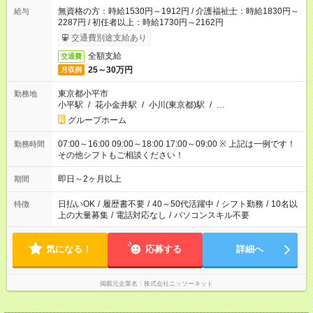
無資格の方：時給1530円～1912円 / 介護福祉士：時給1830円～
給与
2287円 / 初任者以上：時給1730円～2162円
交通費別途支給あり
全額支給
交通費
25～30万円
月収例
東京都小平市
勤務地
小平駅
/
花小金井駅
/
小川(東京都)駅
/
…
グループホーム
07:00～16:00 09:00～18:00 17:00～09:00 ※ 上記は一例です！
勤務時間
その他シフトもご相談ください！
即日～2ヶ月以上
期間
日払いOK
/
履歴書不要
/
40～50代活躍中
/
シフト勤務
/
10名以
特徴
上の大量募集
/
電話対応なし
/
パソコンスキル不要
気になる！
応募する
詳細へ
掲載元企業名
株式会社ニッソーネット