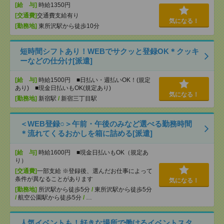
[給 与]
時給1350円
[交通費]
交通費支給有り
気になる！
[勤務地]
東所沢駅から徒歩10分
短時間シフトあり！WEBでサクッと登録OK＊クッキ
ーなどの仕分け[派遣]
[給 与]
時給1500円 ■日払い・週払いOK！(規定
あり) ■現金日払いもOK(規定あり)
気になる！
[勤務地]
新宿駅
/
新宿三丁目駅
＜WEB登録○＞午前・午後のみなど選べる勤務時間
＊流れてくるおかしを箱に詰める[派遣]
[給 与]
時給1600円 ■現金日払いもOK（規定あ
り）
[交通費]
一部支給 ※登録後、選んだお仕事によって
条件が異なることがあります
気になる！
[勤務地]
所沢駅から徒歩5分
/
東所沢駅から徒歩5分
/
航空公園駅から徒歩5分
/
…
人気イベントも！好きな場所で働けるイベントスタ