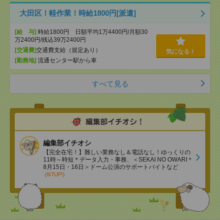
大田区！軽作業！時給1800円[派遣]
[給 与]
時給1800円 日額平均1万4400円/月額30
万2400円/残込39万2400円
[交通費]
交通費支給（規定あり）
気になる！
[勤務地]
流通センター駅から車
すべて見る
編集部イチオシ
【完全在宅！】難しい業務なし＆電話なし！ゆっくりの
11時～時短＊データ入力・事務、＜SEKAI NO OWARI＊
8月15日・16日＞ドーム公演のサポートバイトなど
(8/7UP!)