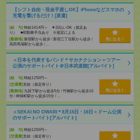
【シフト自由・現金手渡しOK】iPhoneなどスマホの
充電を繋げるだけ！[派遣]
[給 与]
時給1414円～ ▼日払いOK（規定あ
り） ■初勤務手当あり ※規定による
[勤務地]
新宿駅から徒歩
/
新宿三丁目駅から徒歩
/
気になる！
高田馬場駅から徒歩
/
…
＜日本を代表するバンド＊サカナクション＞ツアー
公演のサポートバイト＠日本武道館[アルバイト]
[給 与]
時給1250円～
[交通費]
支給（規定有り）
気になる！
[勤務地]
九段下駅から徒歩5分
/
竹橋駅から徒歩10
分
/
神保町駅から徒歩15分
/
…
＜SEKAI NO OWARI＊8月15日・16日＞ドーム公演
のサポートバイト[アルバイト]
[給 与]
時給1250円～
[交通費]
支給（規定有り）