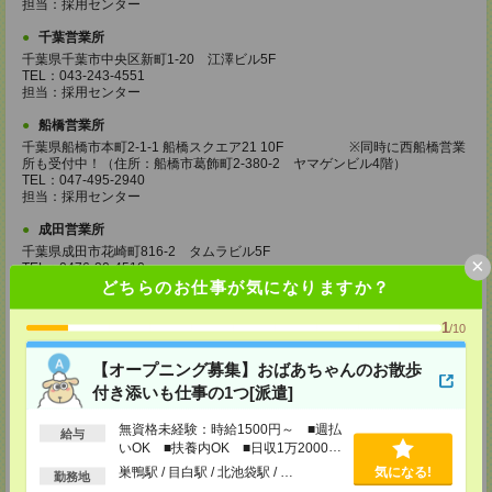
担当：採用センター
千葉営業所
千葉県千葉市中央区新町1-20 江澤ビル5F
TEL：043-243-4551
担当：採用センター
船橋営業所
千葉県船橋市本町2-1-1 船橋スクエア21 10F ※同時に西船橋営業
所も受付中！（住所：船橋市葛飾町2-380-2 ヤマゲンビル4階）
TEL：047-495-2940
担当：採用センター
成田営業所
千葉県成田市花崎町816-2 タムラビル5F
×
TEL：0476-20-4510
担当：採用センター
どちらのお仕事が気になりますか？
大宮営業所
1
/10
埼玉県さいたま市大宮区桜木町2-8-3 阪デンタルビル5F
TEL：048-640-4520
【オープニング募集】おばあちゃんのお散歩
担当：採用センター
付き添いも仕事の1つ[派遣]
川越営業所
埼玉県川越市脇田本町11-1 川越シティービル6F
無資格未経験：時給1500円～ ■週払
給与
TEL：049-238-7117
いOK ■扶養内OK ■日収1万2000円
担当：採用センター
以上
巣鴨駅 / 目白駅 / 北池袋駅 / …
気になる!
勤務地