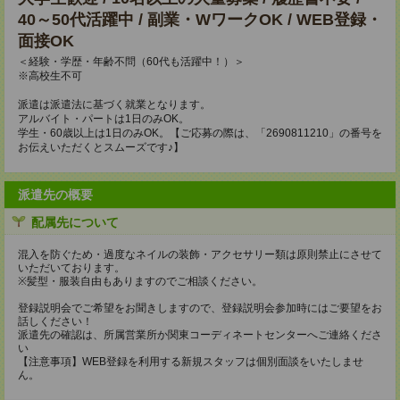
40～50代活躍中 / 副業・WワークOK / WEB登録・
面接OK
＜経験・学歴・年齢不問（60代も活躍中！）＞
※高校生不可
派遣は派遣法に基づく就業となります。
アルバイト・パートは1日のみOK。
学生・60歳以上は1日のみOK。【ご応募の際は、「2690811210」の番号を
お伝えいただくとスムーズです♪】
派遣先の概要
配属先について
混入を防ぐため・過度なネイルの装飾・アクセサリー類は原則禁止にさせて
いただいております。
※髪型・服装自由もありますのでご相談ください。
登録説明会でご希望をお聞きしますので、登録説明会参加時にはご要望をお
話しください！
派遣先の確認は、所属営業所か関東コーディネートセンターへご連絡くださ
い
【注意事項】WEB登録を利用する新規スタッフは個別面談をいたしませ
ん。