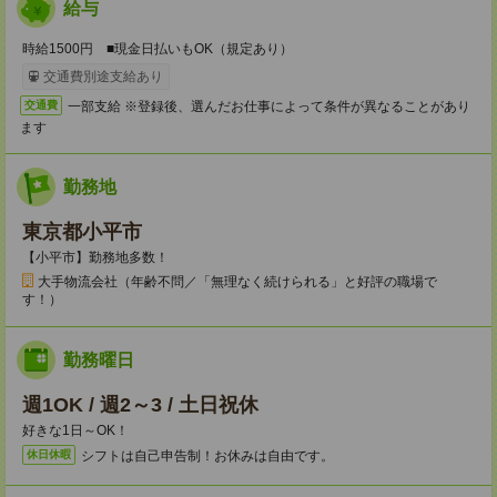
給与
時給1500円 ■現金日払いもOK（規定あり）
交通費別途支給あり
一部支給 ※登録後、選んだお仕事によって条件が異なることがあり
交通費
ます
勤務地
東京都小平市
【小平市】勤務地多数！
大手物流会社（年齢不問／「無理なく続けられる」と好評の職場で
す！）
勤務曜日
週1OK / 週2～3 / 土日祝休
好きな1日～OK！
シフトは自己申告制！お休みは自由です。
休日休暇