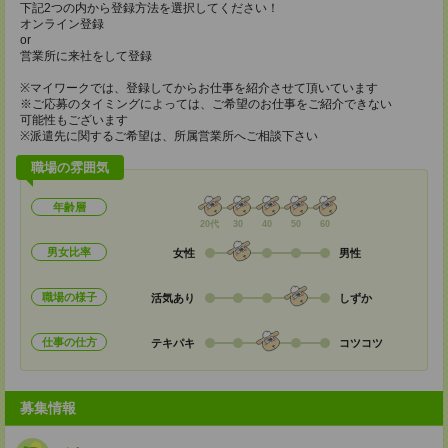
下記2つの内から登録方法を選択してください！
オンライン登録
or
営業所に来社をして登録
※マイワークでは、登録してからお仕事を紹介させて頂いています
※ご応募のタイミングによっては、ご希望のお仕事をご紹介できない
可能性もございます
※派遣先に関するご希望は、所属営業所へご相談下さい
職場の雰囲気
年齢層
20代
30
40
50
60
男女比率
女性
男性
職場の様子
活気あり
しずか
仕事の仕方
テキパキ
コツコツ
募集情報