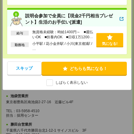
越谷営業所
埼玉県越谷市南越谷1-16-8 イーストサンビル5 5F
TEL：048-990-4510
説明会参加で全員に【現金2千円相当プレゼ
担当：採用センター
ント】生活のお手伝い[派遣]
錦糸町営業所
東京都墨田区江東橋4-19-3 錦糸町ミハマビル 3F
無資格未経験：時給1400円～ ■週払
給与
TEL：03-5669-4522
いOK ■扶養内OK ■日収1万1200円
担当：採用センター
以上
小平駅 / 花小金井駅 / 小川(東京都)駅 /
気になる!
勤務地
新宿営業所
…
東京都新宿区西新宿1-8-1 新宿ビルディング5Ｆ
TEL：03-6911-4510
担当：採用センター
スキップ
どちらも気になる！
立川営業所
東京都立川市曙町2-31-15 日住金立川ビル3F
しばらく表示しない
TEL：042-540-7331
担当：採用センター
池袋営業所
東京都豊島区南池袋2-27-16 近藤ビル4F
TEL：03-5958-4510
担当：採用センター
勝田台営業所
千葉県八千代市勝田台北1-12-1 サイノスビル 3F