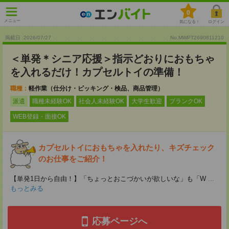
0
メニュー
気になる！
ログイン
掲載日 :2026
/
07
/
27
No.MWPT2690811210
＜単発＊シニア応援＞指示どおりにおもちゃ
を入れるだけ！カプセルトイの準備！
職種：
軽作業（仕分け・ピッキング・検品、商品管理）
派遣
職種未経験OK
社会人未経験OK
大学生歓迎
ブランクOK
WEB登録・面接OK
カプセルトイにおもちゃを入れたり、キズチェック
のお仕事をご紹介！
【単発1日から自由！】「ちょっとおこづかいが欲しいな」も「W
...
もっとみる
応募ページへ