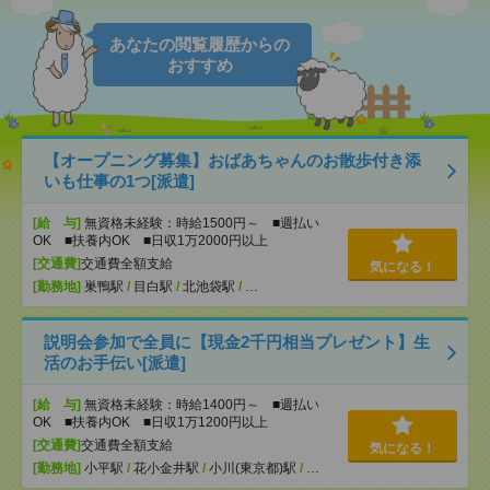
あなたの閲覧履歴からの
おすすめ
【オープニング募集】おばあちゃんのお散歩付き添
いも仕事の1つ[派遣]
[給 与]
無資格未経験：時給1500円～ ■週払い
OK ■扶養内OK ■日収1万2000円以上
[交通費]
交通費全額支給
気になる！
[勤務地]
巣鴨駅
/
目白駅
/
北池袋駅
/
…
説明会参加で全員に【現金2千円相当プレゼント】生
活のお手伝い[派遣]
[給 与]
無資格未経験：時給1400円～ ■週払い
OK ■扶養内OK ■日収1万1200円以上
[交通費]
交通費全額支給
気になる！
[勤務地]
小平駅
/
花小金井駅
/
小川(東京都)駅
/
…