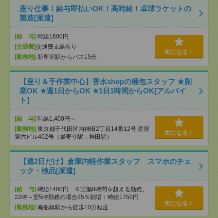
座り仕事！給与即払いOK！高時給！卓球ラケットの
製造[派遣]
[給 与]
時給1600円
[交通費]
交通費支給有り
気になる！
[勤務地]
新所沢駅からバス15分
【座り＆手作業中心】香水shopの梱包スタッフ ★副
業OK ★週1日からOK ★1日1時間からOK[アルバイ
ト]
[給 与]
時給1,400円～
[勤務地]
東京都千代田区内神田2丁目14番12号 星屋
気になる！
第六ビル402号（最寄り駅：神田駅）
【週2日だけ】倉庫内軽作業スタッフ スマホのチェ
ック・検品[派遣]
[給 与]
時給1400円 ※実働8時間を超える勤務、
22時～翌5時勤務の場合25％割増：時給1750円
気になる！
[勤務地]
南船橋駅から徒歩10分程度