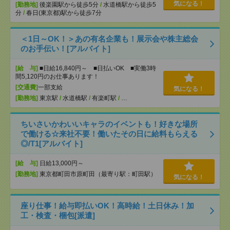
気になる！
[勤務地]
後楽園駅から徒歩5分
/
水道橋駅から徒歩5
分
/
春日(東京都)駅から徒歩7分
＜1日～OK！＞あの有名企業も！展示会や株主総会
のお手伝い！[アルバイト]
[給 与]
■日給16,840円～ ■日払いOK ■実働3時
間5,120円のお仕事あります！
[交通費]
一部支給
気になる！
[勤務地]
東京駅
/
水道橋駅
/
有楽町駅
/
…
ちいさいかわいいキャラのイベントも！好きな場所
で働ける☆来社不要！働いたその日に給料もらえる
◎/T1[アルバイト]
[給 与]
日給13,000円～
[勤務地]
東京都町田市原町田（最寄り駅：町田駅）
気になる！
座り仕事！給与即払いOK！高時給！土日休み！加
工・検査・梱包[派遣]