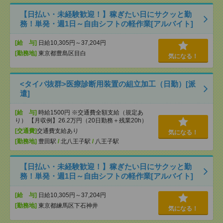
【日払い・未経験歓迎！】稼ぎたい日にサクッと勤
務！単発・週1日～自由シフトの軽作業[アルバイト]
[給 与]
日給10,305円～37,204円
[勤務地]
東京都豊島区目白
気になる！
<タイパ抜群>医療診断用装置の組立加工（日勤）[派
遣]
[給 与]
時給1500円 ※交通費全額支給（規定あ
り） 【月収例】26.2万円（20日勤務＋残業20h）
[交通費]
交通費支給あり
気になる！
[勤務地]
豊田駅
/
北八王子駅
/
八王子駅
【日払い・未経験歓迎！】稼ぎたい日にサクッと勤
務！単発・週1日～自由シフトの軽作業[アルバイト]
[給 与]
日給10,305円～37,204円
[勤務地]
東京都練馬区下石神井
気になる！