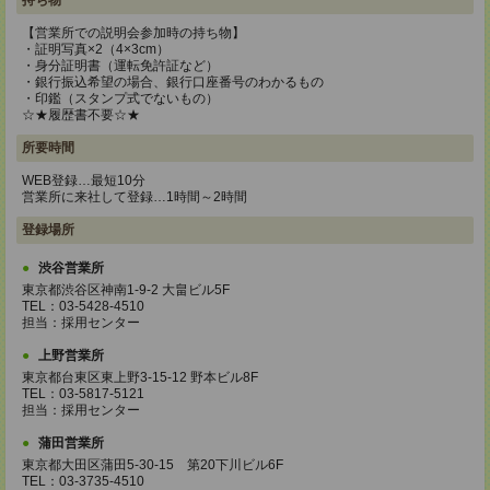
持ち物
【営業所での説明会参加時の持ち物】
・証明写真×2（4×3cm）
・身分証明書（運転免許証など）
・銀行振込希望の場合、銀行口座番号のわかるもの
・印鑑（スタンプ式でないもの）
☆★履歴書不要☆★
所要時間
WEB登録…最短10分
営業所に来社して登録…1時間～2時間
登録場所
渋谷営業所
東京都渋谷区神南1-9-2 大畠ビル5F
TEL：03-5428-4510
担当：採用センター
上野営業所
東京都台東区東上野3-15-12 野本ビル8F
TEL：03-5817-5121
担当：採用センター
蒲田営業所
東京都大田区蒲田5-30-15 第20下川ビル6F
TEL：03-3735-4510