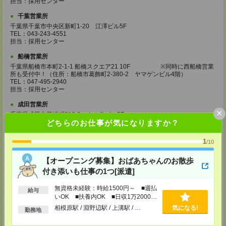
担当：採用センター
千葉営業所
千葉県千葉市中央区新町1-20 江澤ビル5F
TEL：043-243-4551
担当：採用センター
船橋営業所
千葉県船橋市本町2-1-1 船橋スクエア21 10F ※同時に西船橋営業
所も受付中！（住所：船橋市葛飾町2-380-2 ヤマゲンビル4階）
TEL：047-495-2940
担当：採用センター
成田営業所
×
千葉県成田市花崎町816-2 タムラビル5F
どちらのお仕事が気になりますか？
TEL：0476-20-4510
担当：採用センター
1
/10
大宮営業所
埼玉県さいたま市大宮区桜木町2-8-3 阪デンタルビル5F
【オープニング募集】おばあちゃんのお散歩
TEL：048-640-4520
担当：採用センター
付き添いも仕事の1つ[派遣]
川越営業所
無資格未経験：時給1500円～ ■週払
給与
埼玉県川越市脇田本町11-1 川越シティービル6F
いOK ■扶養内OK ■日収1万2000円
TEL：049-238-7117
以上
相模原駅 / 淵野辺駅 / 上溝駅 / …
気になる!
勤務地
担当：採用センター
越谷営業所