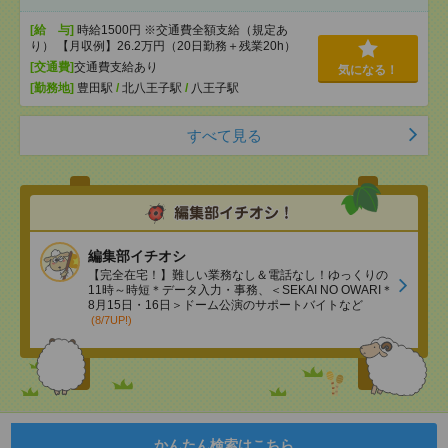
[給 与]
時給1500円 ※交通費全額支給（規定あ
り） 【月収例】26.2万円（20日勤務＋残業20h）
[交通費]
交通費支給あり
気になる！
[勤務地]
豊田駅
/
北八王子駅
/
八王子駅
すべて見る
編集部イチオシ
【完全在宅！】難しい業務なし＆電話なし！ゆっくりの
11時～時短＊データ入力・事務、＜SEKAI NO OWARI＊
8月15日・16日＞ドーム公演のサポートバイトなど
(8/7UP!)
かんたん検索はこちら