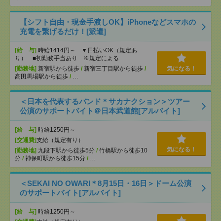
【シフト自由・現金手渡しOK】iPhoneなどスマホの
充電を繋げるだけ！[派遣]
[給 与]
時給1414円～ ▼日払いOK（規定あ
り） ■初勤務手当あり ※規定による
[勤務地]
新宿駅から徒歩
/
新宿三丁目駅から徒歩
/
気になる！
高田馬場駅から徒歩
/
…
＜日本を代表するバンド＊サカナクション＞ツアー
公演のサポートバイト＠日本武道館[アルバイト]
[給 与]
時給1250円～
[交通費]
支給（規定有り）
気になる！
[勤務地]
九段下駅から徒歩5分
/
竹橋駅から徒歩10
分
/
神保町駅から徒歩15分
/
…
＜SEKAI NO OWARI＊8月15日・16日＞ドーム公演
のサポートバイト[アルバイト]
[給 与]
時給1250円～