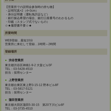
【営業所での説明会参加時の持ち物】
・証明写真×2（4×3cm）
・身分証明書（運転免許証など）
・銀行振込希望の場合、銀行口座番号のわかるもの
・印鑑（スタンプ式でないもの）
☆★履歴書不要☆★
所要時間
WEB登録…最短10分
営業所に来社して登録…1時間～2時間
登録場所
渋谷営業所
東京都渋谷区神南1-9-2 大畠ビル5F
TEL：03-5428-4510
担当：採用センター
上野営業所
東京都台東区東上野3-15-12 野本ビル8F
TEL：03-5817-5121
担当：採用センター
蒲田営業所
東京都大田区蒲田5-30-15 第20下川ビル6F
TEL：03-3735-4510