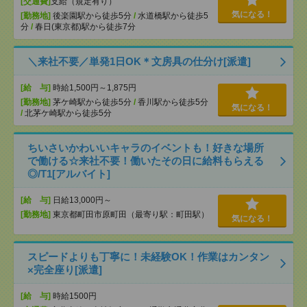
[交通費]
支給（規定有り）
気になる！
[勤務地]
後楽園駅から徒歩5分
/
水道橋駅から徒歩5
分
/
春日(東京都)駅から徒歩7分
＼来社不要／単発1日OK＊文房具の仕分け[派遣]
[給 与]
時給1,500円～1,875円
[勤務地]
茅ケ崎駅から徒歩5分
/
香川駅から徒歩5分
気になる！
/
北茅ケ崎駅から徒歩5分
ちいさいかわいいキャラのイベントも！好きな場所
で働ける☆来社不要！働いたその日に給料もらえる
◎/T1[アルバイト]
[給 与]
日給13,000円～
[勤務地]
東京都町田市原町田（最寄り駅：町田駅）
気になる！
スピードよりも丁寧に！未経験OK！作業はカンタン
×完全座り[派遣]
[給 与]
時給1500円