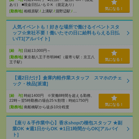
あり) ■現金日払いもＯＫ（規定あり）
気になる！
[勤務地]
相模原駅
/
上溝駅
/
淵野辺駅
/
…
人気イベントも！好きな場所で働けるイベントスタ
ッフ☆来社不要！働いたその日に給料もらえる日払
い/T1[アルバイト]
[給 与]
日給13,000円～
[勤務地]
東京都八王子市明神町（最寄り駅：京王八
気になる！
王子駅）
【週2日だけ】倉庫内軽作業スタッフ スマホのチェ
ック・検品[派遣]
[給 与]
時給1400円 ※実働8時間を超える勤務、
22時～翌5時勤務の場合25％割増：時給1750円
気になる！
[勤務地]
南船橋駅から徒歩10分程度
【座り＆手作業中心】香水shopの梱包スタッフ ★副
業OK ★週1日からOK ★1日1時間からOK[アルバイ
ト]