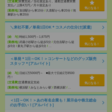
[交通費]
実費支給／当社規定あり。通勤交通費実費
支払／上限4万円／月※規定あり
気になる！
[勤務地]
加須駅から車10分
/
久喜駅から車20分
/
鴻
巣駅から車20分
＼来社不要／単発1日OK＊コスメの仕分け[派遣]
[給 与]
時給1,500円～1,875円
[勤務地]
武蔵小杉駅から徒歩5分
/
元住吉駅から徒
気になる！
歩5分
/
新丸子駅から徒歩5分
/
…
＜単発＊1日～OK！＞コンサートなどのグッズ販売
スタッフ＊[アルバイト]
[給 与]
日給1万5000円～ ■最大で日給2万8500
円！
[交通費]
交通費規定支給
気になる！
[勤務地]
横浜駅
/
みなとみらい駅
/
西横浜駅
/
…
＜1日～OK！＞あの有名企業も！展示会や株主総会
のお手伝い！[アルバイト]