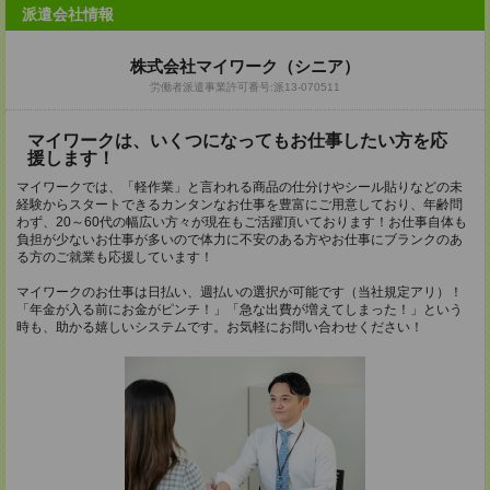
派遣会社情報
株式会社マイワーク（シニア）
労働者派遣事業許可番号:派13-070511
マイワークは、いくつになってもお仕事したい方を応
援します！
マイワークでは、「軽作業」と言われる商品の仕分けやシール貼りなどの未
経験からスタートできるカンタンなお仕事を豊富にご用意しており、年齢問
わず、20～60代の幅広い方々が現在もご活躍頂いております！お仕事自体も
負担が少ないお仕事が多いので体力に不安のある方やお仕事にブランクのあ
る方のご就業も応援しています！
マイワークのお仕事は日払い、週払いの選択が可能です（当社規定アリ）！
「年金が入る前にお金がピンチ！」「急な出費が増えてしまった！」という
時も、助かる嬉しいシステムです。お気軽にお問い合わせください！