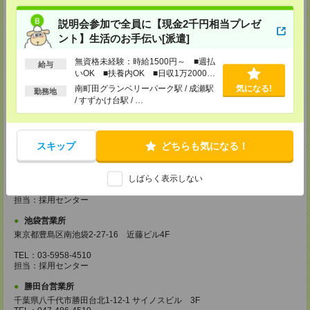
埼玉県越谷市南越谷1-16-8 イーストサンビル5 5F
説明会参加で全員に【現金2千円相当プレゼ
TEL：048-990-4510
担当：採用センター
ント】生活のお手伝い[派遣]
錦糸町営業所
無資格未経験：時給1500円～ ■週払
給与
東京都墨田区江東橋4-19-3 錦糸町ミハマビル 3F
いOK ■扶養内OK ■日収1万2000円
TEL：03-5669-4522
以上
南町田グランベリーパーク駅 / 成瀬駅
気になる!
担当：採用センター
勤務地
/ すずかけ台駅 / …
新宿営業所
東京都新宿区西新宿1-8-1 新宿ビルディング5Ｆ
TEL：03-6911-4510
担当：採用センター
スキップ
どちらも気になる！
立川営業所
しばらく表示しない
東京都立川市曙町2-31-15 日住金立川ビル3F
TEL：042-540-7331
担当：採用センター
池袋営業所
東京都豊島区南池袋2-27-16 近藤ビル4F
TEL：03-5958-4510
担当：採用センター
勝田台営業所
千葉県八千代市勝田台北1-12-1 サイノスビル 3F