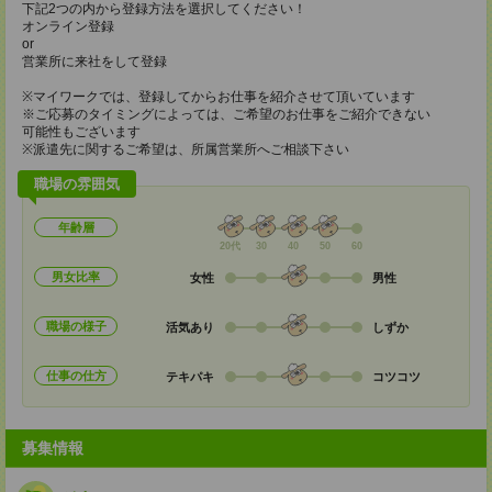
下記2つの内から登録方法を選択してください！
オンライン登録
or
営業所に来社をして登録
※マイワークでは、登録してからお仕事を紹介させて頂いています
※ご応募のタイミングによっては、ご希望のお仕事をご紹介できない
可能性もございます
※派遣先に関するご希望は、所属営業所へご相談下さい
職場の雰囲気
年齢層
20代
30
40
50
60
男女比率
女性
男性
職場の様子
活気あり
しずか
仕事の仕方
テキパキ
コツコツ
募集情報