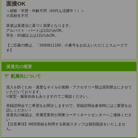
面接OK
＜経験・学歴・年齢不問（60代も活躍中！）＞
※高校生不可
派遣は派遣法に基づく就業となります。
アルバイト・パートは1日のみOK。
学生・60歳以上は1日のみOK。
【ご応募の際は、「2690811180」の番号をお伝えいただくとスムーズで
す】
派遣先の概要
配属先について
混入を防ぐため・過度なネイルの装飾・アクセサリー類は原則禁止にさせて
いただいております。
※髪型・服装自由もありますのでご相談ください。
登録説明会でご希望をお聞きしますので、登録説明会参加時にはご要望をお
話しください！
派遣先の確認は、所属営業所か関東コーディネートセンターへご連絡くださ
い
【注意事項】WEB登録を利用する新規スタッフは個別面談をいたしませ
ん。