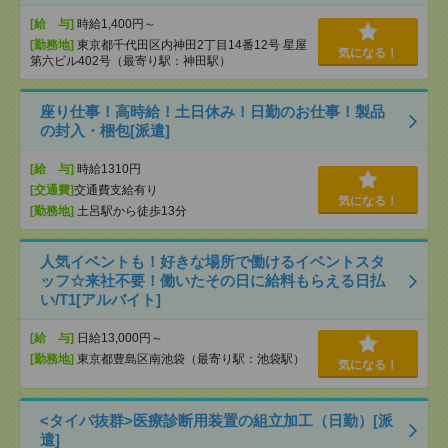
[給 与]
時給1,400円～
[勤務地]
東京都千代田区内神田2丁目14番12号 星屋
気になる！
第六ビル402号（最寄り駅：神田駅）
座り仕事！高時給！土日休み！日勤のお仕事！製品
の封入・梱包[派遣]
[給 与]
時給1310円
[交通費]
交通費支給有り
気になる！
[勤務地]
土呂駅から徒歩13分
人気イベントも！好きな場所で働けるイベントスタ
ッフ☆来社不要！働いたその日に給料もらえる日払
い/T1[アルバイト]
[給 与]
日給13,000円～
[勤務地]
東京都豊島区南池袋（最寄り駅：池袋駅）
気になる！
<タイパ抜群>医療診断用装置の組立加工（日勤）[派
遣]