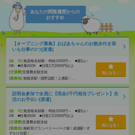
あなたの閲覧履歴からの
おすすめ
【オープニング募集】おばあちゃんのお散歩付き添
いも仕事の1つ[派遣]
[給 与]
無資格未経験：時給1500円～ ■週払い
OK ■扶養内OK ■日収1万2000円以上
[交通費]
交通費全額支給
気になる！
[勤務地]
相模原駅
/
淵野辺駅
/
上溝駅
/
…
説明会参加で全員に【現金2千円相当プレゼント】生
活のお手伝い[派遣]
[給 与]
無資格未経験：時給1500円～ ■週払い
OK ■扶養内OK ■日収1万2000円以上
[交通費]
交通費全額支給
気になる！
[勤務地]
南町田グランベリーパーク駅
/
成瀬駅
/
す
ずかけ台駅
/
…