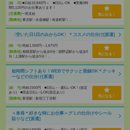
[給 与]
■日給16,840円～ ■日払いOK ■実働3時
間5,120円のお仕事あります！
[交通費]
一部支給
気になる！
[勤務地]
東京駅
/
水道橋駅
/
有楽町駅
/
…
〈空いた日1日のみからOK〉＊コスメの仕分け[派遣]
[給 与]
時給1,500円～1,875円
[勤務地]
相模原駅から徒歩5分
/
淵野辺駅から徒歩5
気になる！
分
/
上溝駅から徒歩5分
/
…
短時間シフトあり！WEBでサクッと登録OK＊クッキ
ーなどの仕分け[派遣]
[給 与]
時給1500円 ■日払い・週払いOK！(規定
あり) ■現金日払いもOK(規定あり)
気になる！
[勤務地]
新宿駅
/
新宿三丁目駅
＜単発＊好きな時にお仕事＞グミの仕分けやシール
貼りなど[派遣]
[給 与]
時給1400円 ■日払い・週払いOK！(規定