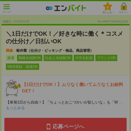
0
メニュー
気になる！
ログイン
掲載日 :2026
/
07
/
28
No.MWPT2690811180
＼1日だけでOK！／好きな時に働く＊コスメ
の仕分け／日払いOK
職種：
軽作業（仕分け・ピッキング・検品、商品管理）
派遣
職種未経験OK
社会人未経験OK
大学生歓迎
ブランクOK
WEB登録・面接OK
【1日だけでOK！】ムリなく働いてムリなくお給料
GET！
【単発1日から自由！】「ちょっとおこづかいが欲しいな」も「W
...
もっとみる
応募ページへ