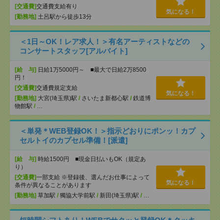
[交通費]
交通費支給有り
気になる！
[勤務地]
土呂駅から徒歩13分
＜1日～OK！レア求人！＞有名アーティストなどの
コンサートスタッフ[アルバイト]
[給 与]
日給1万5000円～ ■最大で日給2万8500
円！
[交通費]
交通費規定支給
気になる！
[勤務地]
大宮(埼玉県)駅
/
さいたま新都心駅
/
鉄道博
物館駅
/
…
＜単発＊WEB登録OK！＞指示どおりにポンッ！カプ
セルトイのカプセル準備！[派遣]
[給 与]
時給1500円 ■現金日払いもOK（規定あ
り）
[交通費]
一部支給 ※登録後、選んだお仕事によって
気になる！
条件が異なることがあります
[勤務地]
草加駅
/
獨協大学前駅
/
新田(埼玉県)駅
/
…