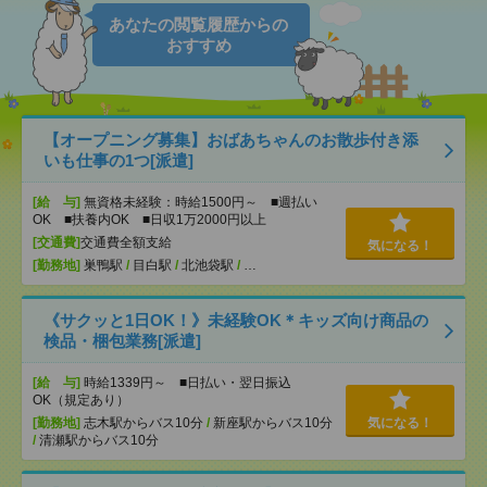
あなたの閲覧履歴からの
おすすめ
【オープニング募集】おばあちゃんのお散歩付き添
いも仕事の1つ[派遣]
[給 与]
無資格未経験：時給1500円～ ■週払い
OK ■扶養内OK ■日収1万2000円以上
[交通費]
交通費全額支給
気になる！
[勤務地]
巣鴨駅
/
目白駅
/
北池袋駅
/
…
《サクッと1日OK！》未経験OK＊キッズ向け商品の
検品・梱包業務[派遣]
[給 与]
時給1339円～ ■日払い・翌日振込
OK（規定あり）
[勤務地]
志木駅からバス10分
/
新座駅からバス10分
気になる！
/
清瀬駅からバス10分