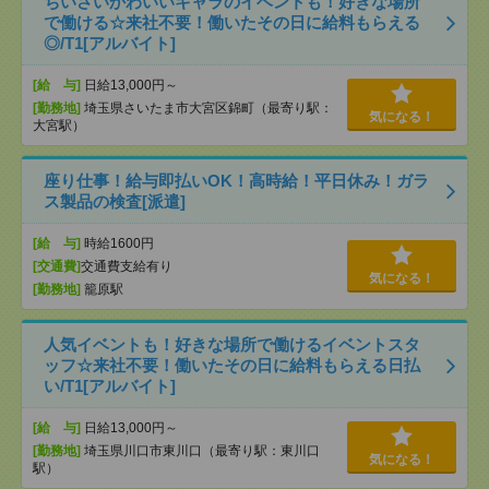
ちいさいかわいいキャラのイベントも！好きな場所
で働ける☆来社不要！働いたその日に給料もらえる
◎/T1[アルバイト]
[給 与]
日給13,000円～
[勤務地]
埼玉県さいたま市大宮区錦町（最寄り駅：
気になる！
大宮駅）
座り仕事！給与即払いOK！高時給！平日休み！ガラ
ス製品の検査[派遣]
[給 与]
時給1600円
[交通費]
交通費支給有り
気になる！
[勤務地]
籠原駅
人気イベントも！好きな場所で働けるイベントスタ
ッフ☆来社不要！働いたその日に給料もらえる日払
い/T1[アルバイト]
[給 与]
日給13,000円～
[勤務地]
埼玉県川口市東川口（最寄り駅：東川口
気になる！
駅）