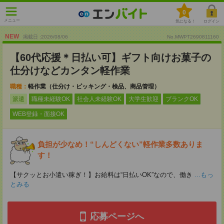
0
メニュー
気になる！
ログイン
NEW
掲載日 :2026
/
08
/
06
No.MWPT2690811160
【60代応援＊日払い可】ギフト向けお菓子の
仕分けなどカンタン軽作業
職種：
軽作業（仕分け・ピッキング・検品、商品管理）
派遣
職種未経験OK
社会人未経験OK
大学生歓迎
ブランクOK
WEB登録・面接OK
負担が少なめ！“しんどくない”軽作業多数ありま
す！
【サクッとお小遣い稼ぎ！】お給料は“日払いOK”なので、働き
...もっ
とみる
応募ページへ