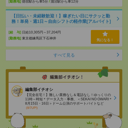
[勤務地]
徳宿駅から車5分
/
涸沼駅から車12分
【日払い・未経験歓迎！】稼ぎたい日にサクッと勤
務！単発・週1日～自由シフトの軽作業[アルバイト]
[給 与]
日給10,305円～37,204円
[勤務地]
東京都練馬区下石神井
気になる！
すべて見る
編集部イチオシ
【完全在宅！】難しい業務なし＆電話なし！ゆっくりの
11時～時短＊データ入力・事務、＜SEKAI NO OWARI＊
8月15日・16日＞ドーム公演のサポートバイトなど
(8/7UP!)