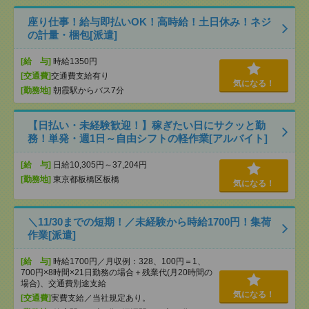
座り仕事！給与即払いOK！高時給！土日休み！ネジ
の計量・梱包[派遣]
[給 与]
時給1350円
[交通費]
交通費支給有り
気になる！
[勤務地]
朝霞駅からバス7分
【日払い・未経験歓迎！】稼ぎたい日にサクッと勤
務！単発・週1日～自由シフトの軽作業[アルバイト]
[給 与]
日給10,305円～37,204円
[勤務地]
東京都板橋区板橋
気になる！
＼11/30までの短期！／未経験から時給1700円！集荷
作業[派遣]
[給 与]
時給1700円／月収例：328、100円＝1、
700円×8時間×21日勤務の場合＋残業代(月20時間の
場合)、交通費別途支給
気になる！
[交通費]
実費支給／当社規定あり。