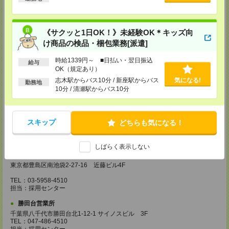
埼玉県越谷市南越谷1-16-8 イーストサンビル5 5F
TEL：048-990-4510
担当：採用センター
《サクッと1日OK！》未経験OK＊キッズ向
錦糸町営業所
け商品の検品・梱包業務[派遣]
東京都墨田区江東橋4-19-3 錦糸町ミハマビル 3F
TEL：03-5669-4522
担当：採用センター
時給1339円～ ■日払い・翌日振込
給与
OK（規定あり）
新宿営業所
志木駅からバス10分 / 新座駅からバス
気になる!
勤務地
東京都新宿区西新宿1-8-1 新宿ビルディング5Ｆ
10分 / 清瀬駅からバス10分
TEL：03-6911-4510
担当：採用センター
立川営業所
スキップ
どちらも気になる！
東京都立川市曙町2-31-15 日住金立川ビル3F
TEL：042-540-7331
担当：採用センター
しばらく表示しない
池袋営業所
東京都豊島区南池袋2-27-16 近藤ビル4F
TEL：03-5958-4510
担当：採用センター
勝田台営業所
千葉県八千代市勝田台北1-12-1 サイノスビル 3F
TEL：047-486-4510