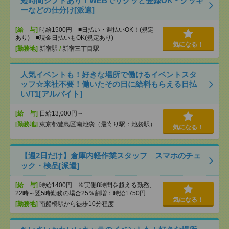
短時間シフトあり！WEBでサクッと登録OK＊クッキ
ーなどの仕分け[派遣]
[給 与]
時給1500円 ■日払い・週払いOK！(規定
あり) ■現金日払いもOK(規定あり)
気になる！
[勤務地]
新宿駅
/
新宿三丁目駅
人気イベントも！好きな場所で働けるイベントスタ
ッフ☆来社不要！働いたその日に給料もらえる日払
い/T1[アルバイト]
[給 与]
日給13,000円～
[勤務地]
東京都豊島区南池袋（最寄り駅：池袋駅）
気になる！
【週2日だけ】倉庫内軽作業スタッフ スマホのチェ
ック・検品[派遣]
[給 与]
時給1400円 ※実働8時間を超える勤務、
22時～翌5時勤務の場合25％割増：時給1750円
気になる！
[勤務地]
南船橋駅から徒歩10分程度