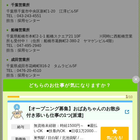
千葉営業所
千葉県千葉市中央区新町1-20 江澤ビル5F
TEL：043-243-4551
担当：採用センター
船橋営業所
千葉県船橋市本町2-1-1 船橋スクエア21 10F ※同時に西船橋営業
所も受付中！（住所：船橋市葛飾町2-380-2 ヤマゲンビル4階）
TEL：047-495-2940
担当：採用センター
成田営業所
千葉県成田市花崎町816-2 タムラビル5F
TEL：0476-20-4510
担当：採用センター
×
どちらのお仕事が気になりますか？
大宮営業所
埼玉県さいたま市大宮区桜木町2-8-3 阪デンタルビル5F
TEL：048-640-4520
1
/10
担当：採用センター
【オープニング募集】おばあちゃんのお散歩
川越営業所
付き添いも仕事の1つ[派遣]
埼玉県川越市脇田本町11-1 川越シティービル6F
TEL：049-238-7117
担当：採用センター
無資格未経験：時給1500円～ ■週払
給与
いOK ■扶養内OK ■日収1万2000円
越谷営業所
以上
巣鴨駅 / 目白駅 / 北池袋駅 / …
気になる!
勤務地