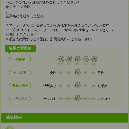
下記2つの内から登録方法を選択してください！
オンライン登録
or
営業所に来社をして登録
※マイワークでは、登録してからお仕事を紹介させて頂いています
※ご応募のタイミングによっては、ご希望のお仕事をご紹介できない
可能性もございます
※派遣先に関するご希望は、所属営業所へご相談下さい
職場の雰囲気
年齢層
20代
30
40
50
60
男女比率
女性
男性
職場の様子
活気あり
しずか
仕事の仕方
テキパキ
コツコツ
募集情報