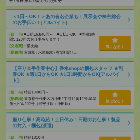
分
/
春日(東京都)駅から徒歩7分
＜1日～OK！＞あの有名企業も！展示会や株主総会
のお手伝い！[アルバイト]
[給 与]
■日給16,840円～ ■日払いOK ■実働3時
間5,120円のお仕事あります！
[交通費]
一部支給
気になる！
[勤務地]
東京駅
/
水道橋駅
/
有楽町駅
/
…
【座り＆手作業中心】香水shopの梱包スタッフ ★副
業OK ★週1日からOK ★1日1時間からOK[アルバイ
ト]
[給 与]
時給1,400円～
[勤務地]
東京都千代田区内神田2丁目14番12号 星屋
気になる！
第六ビル402号（最寄り駅：神田駅）
座り仕事！高時給！土日休み！日勤のお仕事！製品
の封入・梱包[派遣]
[給 与]
時給1310円