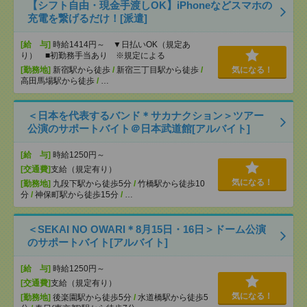
【シフト自由・現金手渡しOK】iPhoneなどスマホの
充電を繋げるだけ！[派遣]
[給 与]
時給1414円～ ▼日払いOK（規定あ
り） ■初勤務手当あり ※規定による
[勤務地]
新宿駅から徒歩
/
新宿三丁目駅から徒歩
/
気になる！
高田馬場駅から徒歩
/
…
＜日本を代表するバンド＊サカナクション＞ツアー
公演のサポートバイト＠日本武道館[アルバイト]
[給 与]
時給1250円～
[交通費]
支給（規定有り）
気になる！
[勤務地]
九段下駅から徒歩5分
/
竹橋駅から徒歩10
分
/
神保町駅から徒歩15分
/
…
＜SEKAI NO OWARI＊8月15日・16日＞ドーム公演
のサポートバイト[アルバイト]
[給 与]
時給1250円～
[交通費]
支給（規定有り）
気になる！
[勤務地]
後楽園駅から徒歩5分
/
水道橋駅から徒歩5