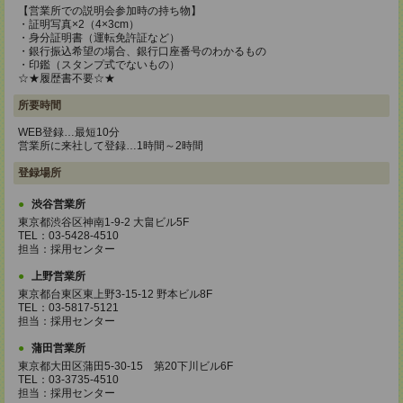
【営業所での説明会参加時の持ち物】
・証明写真×2（4×3cm）
・身分証明書（運転免許証など）
・銀行振込希望の場合、銀行口座番号のわかるもの
・印鑑（スタンプ式でないもの）
☆★履歴書不要☆★
所要時間
WEB登録…最短10分
営業所に来社して登録…1時間～2時間
登録場所
渋谷営業所
東京都渋谷区神南1-9-2 大畠ビル5F
TEL：03-5428-4510
担当：採用センター
上野営業所
東京都台東区東上野3-15-12 野本ビル8F
TEL：03-5817-5121
担当：採用センター
蒲田営業所
東京都大田区蒲田5-30-15 第20下川ビル6F
TEL：03-3735-4510
担当：採用センター