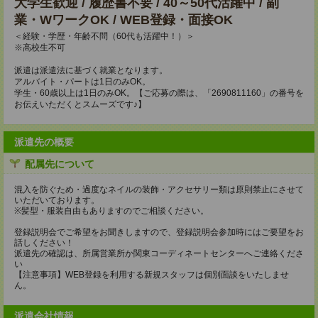
大学生歓迎 / 履歴書不要 / 40～50代活躍中 / 副
業・WワークOK / WEB登録・面接OK
＜経験・学歴・年齢不問（60代も活躍中！）＞
※高校生不可
派遣は派遣法に基づく就業となります。
アルバイト・パートは1日のみOK。
学生・60歳以上は1日のみOK。【ご応募の際は、「2690811160」の番号を
お伝えいただくとスムーズです♪】
派遣先の概要
配属先について
混入を防ぐため・過度なネイルの装飾・アクセサリー類は原則禁止にさせて
いただいております。
※髪型・服装自由もありますのでご相談ください。
登録説明会でご希望をお聞きしますので、登録説明会参加時にはご要望をお
話しください！
派遣先の確認は、所属営業所か関東コーディネートセンターへご連絡くださ
い
【注意事項】WEB登録を利用する新規スタッフは個別面談をいたしませ
ん。
派遣会社情報