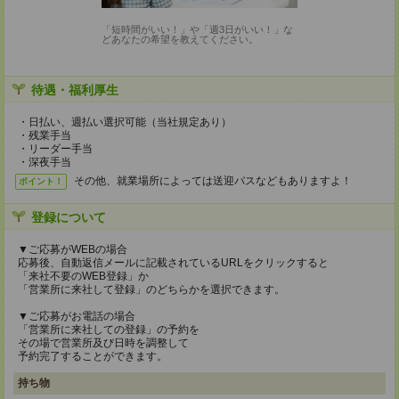
「短時間がいい！」や「週3日がいい！」な
どあなたの希望を教えてください。
待遇・福利厚生
・日払い、週払い選択可能（当社規定あり）
・残業手当
・リーダー手当
・深夜手当
その他、就業場所によっては送迎バスなどもありますよ！
ポイント！
登録について
▼ご応募がWEBの場合
応募後、自動返信メールに記載されているURLをクリックすると
「来社不要のWEB登録」か
「営業所に来社して登録」のどちらかを選択できます。
▼ご応募がお電話の場合
「営業所に来社しての登録」の予約を
その場で営業所及び日時を調整して
予約完了することができます。
持ち物