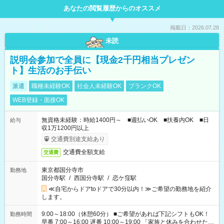
あなたの閲覧履歴からのオススメ
掲載日：2026.07.28
未読
説明会参加で全員に【現金2千円相当プレゼン
ト】生活のお手伝い
派遣
職種未経験OK
社会人未経験OK
ブランクOK
WEB登録・面接OK
無資格未経験：時給1400円～ ■週払いOK ■扶養内OK ■日
給与
収1万1200円以上
交通費別途支給あり
交通費全額支給
交通費
東京都国分寺市
勤務地
国分寺駅
/
西国分寺駅
/
恋ケ窪駅
≪自宅からドアtoドアで30分以内！≫ご希望の勤務地を紹介
します。
9:00～18:00（休憩60分） ■ご希望があれば下記シフトもOK！
勤務時間
早番 7:00～16:00 遅番 10:00～19:00 「家族と休みを合わせた