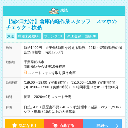
未読
【週2日だけ】倉庫内軽作業スタッフ スマホの
チェック・検品
派遣
職種未経験OK
ブランクOK
WEB登録・面接OK
時給1400円 ※実働8時間を超える勤務、22時～翌5時勤務の場
給与
合25％割増：時給1750円
千葉県船橋市
勤務地
南船橋駅から徒歩10分程度
スマートフォンを取り扱う倉庫
(1)9:00～18:00（実働8時間） (2)10:00～18:00（実働7時間）
勤務時間
(3)10:00～17:00（実働6時間） ※時間帯選べます ※休憩60分
長期 2026年9月スタート予定
期間
日払いOK
/
履歴書不要
/
40～50代活躍中
/
副業・WワークOK
/
特徴
シフト勤務
/
10名以上の大量募集
気になる！
応募する
詳細へ