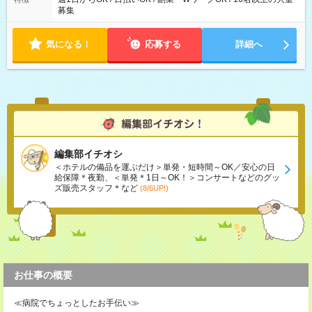
募集
気になる！
応募する
詳細へ
編集部イチオシ
＜ホテルの備品を運ぶだけ＞単発・短時間～OK／安心の日
給保障＊夜勤、＜単発＊1日～OK！＞コンサートなどのグッ
ズ販売スタッフ＊など
(8/6UP!)
お仕事の概要
≪病院でちょっとしたお手伝い≫