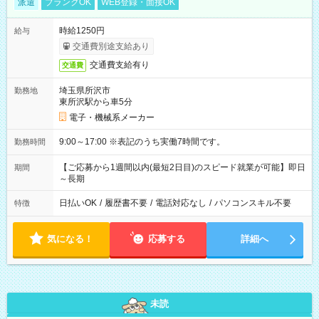
派遣
ブランクOK
WEB登録・面接OK
時給1250円
給与
交通費別途支給あり
交通費支給有り
交通費
埼玉県所沢市
勤務地
東所沢駅から車5分
電子・機械系メーカー
9:00～17:00 ※表記のうち実働7時間です。
勤務時間
【ご応募から1週間以内(最短2日目)のスピード就業が可能】即日
期間
～長期
日払いOK
/
履歴書不要
/
電話対応なし
/
パソコンスキル不要
特徴
気になる！
応募する
詳細へ
未読