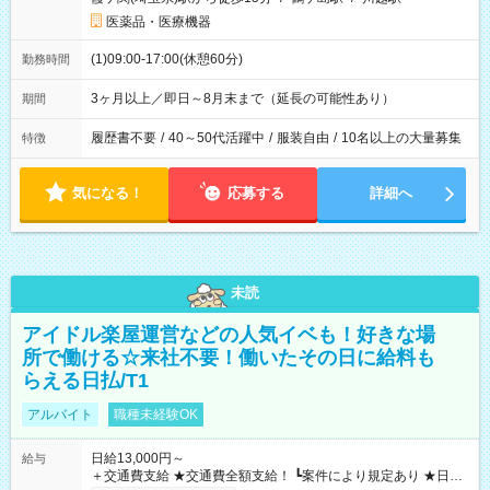
医薬品・医療機器
(1)09:00-17:00(休憩60分)
勤務時間
3ヶ月以上／即日～8月末まで（延長の可能性あり）
期間
履歴書不要
/
40～50代活躍中
/
服装自由
/
10名以上の大量募集
特徴
気になる！
応募する
詳細へ
未読
アイドル楽屋運営などの人気イベも！好きな場
所で働ける☆来社不要！働いたその日に給料も
らえる日払/T1
アルバイト
職種未経験OK
日給13,000円～
給与
＋交通費支給 ★交通費全額支給！ ┗案件により規定あり ★日払