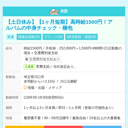
未読
【土日休み】【1ヶ月短期】高時給1500円！ア
ルバムの中身チェック・梱包
派遣
職種未経験OK
ブランクOK
WEB登録・面接OK
時給1500円／月収例：252,000円＝1,500円×8時間×21日勤務の
給与
場合＋交通費別途支給
交通費別途支給あり
実費支給／当社規定あり。
交通費
埼玉県川口市
勤務地
赤羽駅からバス10分
/
川口元郷駅
情報・出版・メディア
(1)09:00-18:00(休憩60分)
勤務時間
1ヶ月以上3ヶ月未満／即日～1ヵ月間（更新の可能性あり）
期間
履歴書不要
/
40～50代活躍中
/
服装自由
/
10名以上の大量募集
特徴