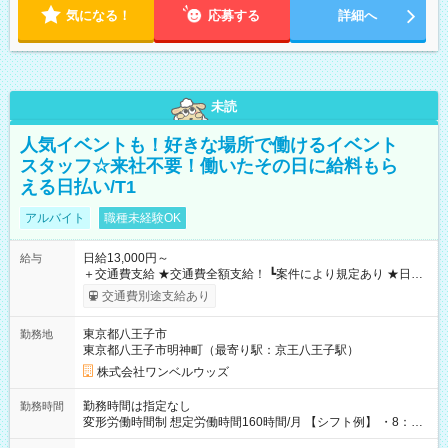
気になる！
応募する
詳細へ
未読
人気イベントも！好きな場所で働けるイベント
スタッフ☆来社不要！働いたその日に給料もら
える日払い/T1
アルバイト
職種未経験OK
日給13,000円～
給与
＋交通費支給 ★交通費全額支給！ ┗案件により規定あり ★日払
いOK！（規定あり） ┗働いたその日に現金GET♪ お仕事後はコ
交通費別途支給あり
ンビニATMから 日払い分を引き落とせます！ 【試用期間】試
用期間なし
東京都八王子市
勤務地
東京都八王子市明神町（最寄り駅：京王八王子駅）
株式会社ワンベルウッズ
勤務時間は指定なし
勤務時間
変形労働時間制 想定労働時間160時間/月 【シフト例】 ・8：00
～21：00