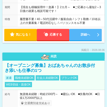
い」 「余裕を持って夕飯の準備がしたい」 「できれば残業はし
たくない」 など、ご希望を教えてくださいね。 ※Wワーク希望
【現在も積極採用中！急募！】2カ月～ ■ご応募から最短2～3
期間
の方へ 今ご覧のお仕事で希望する勤務時間と、もう1つのお仕事
日後の就業も相談可能です！
の勤務時間。 合計で週40時間を超える場合は応募できません。
履歴書不要
/
40～50代活躍中
/
服装自由
/
シフト勤務
/
10名以
特徴
上の大量募集
/
電話対応なし
/
パソコンスキル不要
気になる！
応募する
詳細へ
掲載日：2026.08.06
未読
【オープニング募集】おばあちゃんのお散歩付
き添いも仕事の1つ
派遣
職種未経験OK
社会人未経験OK
ブランクOK
WEB登録・面接OK
無資格未経験：時給1500円～ ■週払いOK ■扶養内OK ■日
給与
収1万2000円以上
交通費別途支給あり