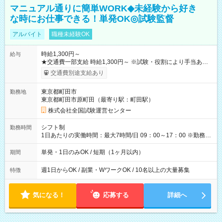
マニュアル通りに簡単WORK◆未経験から好き
な時にお仕事できる！単発OK◎試験監督
アルバイト
職種未経験OK
時給1,300円～
給与
★交通費一部支給 時給1,300円～ ※試験・役割により手当あり
※勤務回数により昇給あり 【即給（前払い）オプションあ
交通費別途支給あり
り！】 希望される場合、勤務から1週間ほどで給与の一部を受け
取れます。 ※手数料418円がかかります。 【過去試験日の収入
東京都町田市
勤務地
例】 ・河合塾模擬試験 8:30～17:30（休憩1時間） 時給1,300円
東京都町田市原町田（最寄り駅：町田駅）
×8時間＝日収10,400円＋交通費 ※当日の役割により時給＋100
円の場合あり ・国家試験 7:00～13:30（休憩なし） 時給1,300
株式会社全国試験運営センター
円（役割手当＋100円）×6時間＝日収8,400円＋交通費 【試用期
間】試用期間なし
シフト制
勤務時間
1日あたりの実働時間：最大7時間/日 09：00～17：00 ※勤務時
間は 試験により異なります。
単発・1日のみOK / 短期（1ヶ月以内）
期間
週1日からOK / 副業・WワークOK / 10名以上の大量募集
特徴
気になる！
応募する
詳細へ