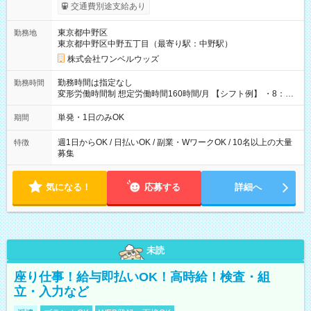
いOK！（規定あり） ┗働いたその日に現金GET♪ お仕事後はコ
交通費別途支給あり
ンビニATMから 日払い分を引き落とせます！ 【試用期間】試
用期間なし
東京都中野区
勤務地
東京都中野区中野五丁目（最寄り駅：中野駅）
株式会社ワンベルウッズ
勤務時間は指定なし
勤務時間
変形労働時間制 想定労働時間160時間/月 【シフト例】 ・8：00
～21：00
単発・1日のみOK
期間
週1日からOK / 日払いOK / 副業・WワークOK / 10名以上の大量
特徴
募集
気になる！
応募する
詳細へ
未読
座り仕事！給与即払いOK！高時給！検査・組
立・入力など