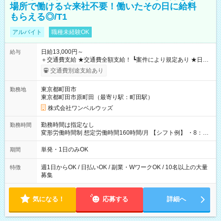
場所で働ける☆来社不要！働いたその日に給料
もらえる◎/T1
アルバイト
職種未経験OK
日給13,000円～
給与
＋交通費支給 ★交通費全額支給！ ┗案件により規定あり ★日払
いOK！（規定あり） ┗働いたその日に現金GET♪ お仕事後はコ
交通費別途支給あり
ンビニATMから 日払い分を引き落とせます！ 【試用期間】試
用期間なし
東京都町田市
勤務地
東京都町田市原町田（最寄り駅：町田駅）
株式会社ワンベルウッズ
勤務時間は指定なし
勤務時間
変形労働時間制 想定労働時間160時間/月 【シフト例】 ・8：00
～21：00
単発・1日のみOK
期間
週1日からOK / 日払いOK / 副業・WワークOK / 10名以上の大量
特徴
募集
気になる！
応募する
詳細へ