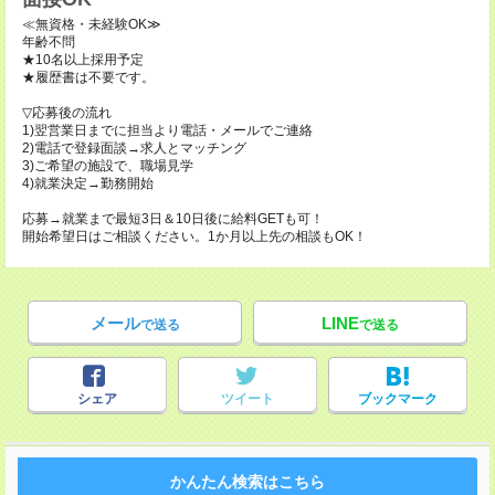
≪無資格・未経験OK≫
年齢不問
★10名以上採用予定
★履歴書は不要です。
▽応募後の流れ
1)翌営業日までに担当より電話・メールでご連絡
2)電話で登録面談→求人とマッチング
3)ご希望の施設で、職場見学
4)就業決定→勤務開始
応募→就業まで最短3日＆10日後に給料GETも可！
開始希望日はご相談ください。1か月以上先の相談もOK！
メール
LINE
で送る
で送る
シェア
ツイート
ブックマーク
かんたん検索はこちら