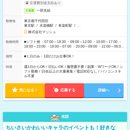
交通費別途支給あり
一部支給
交通費
東京都千代田区
勤務地
東京駅
/
水道橋駅
/
有楽町駅
/
…
株式会社マッシュ
■シフト例 ・07:00～19:30 ・09:00～12:00 ・10:00～17:00 ・
勤務時間
18:00～23:00 ・19:00～07:00 ・20:00～09:00 ・22:00～06:00
etc ★最短で3時間で5,120円のお仕事から 15時間で2万円近く稼
げるお仕事も！ ご希望のお時間に合わせてご紹介！ ※シフトは
■１日のみ・1回だけお仕事OK！
期間
現場によって異なります。 ※勿論、休憩時間はあるのでご安心
ください！
週1日からOK
/
日払いOK
/
履歴書不要
/
副業・WワークOK
/
シ
特徴
フト勤務
/
10名以上の大量募集
/
電話対応なし
/
パソコンスキ
ル不要
気になる！
応募する
詳細へ
未読
ちいさいかわいいキャラのイベントも！好きな