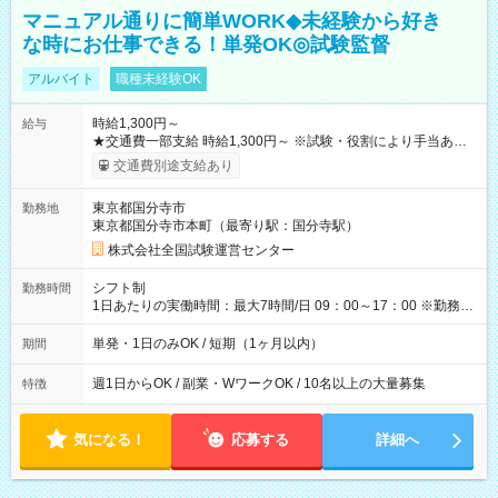
マニュアル通りに簡単WORK◆未経験から好き
な時にお仕事できる！単発OK◎試験監督
アルバイト
職種未経験OK
時給1,300円～
給与
★交通費一部支給 時給1,300円～ ※試験・役割により手当あり
※勤務回数により昇給あり 【即給（前払い）オプションあ
交通費別途支給あり
り！】 希望される場合、勤務から1週間ほどで給与の一部を受け
取れます。 ※手数料418円がかかります。 【過去試験日の収入
東京都国分寺市
勤務地
例】 ・河合塾模擬試験 8:30～17:30（休憩1時間） 時給1,300円
東京都国分寺市本町（最寄り駅：国分寺駅）
×8時間＝日収10,400円＋交通費 ※当日の役割により時給＋100
円の場合あり ・国家試験 7:00～13:30（休憩なし） 時給1,300
株式会社全国試験運営センター
円（役割手当＋100円）×6時間＝日収8,400円＋交通費 【試用期
間】試用期間なし
シフト制
勤務時間
1日あたりの実働時間：最大7時間/日 09：00～17：00 ※勤務時
間は 試験により異なります。
単発・1日のみOK / 短期（1ヶ月以内）
期間
週1日からOK / 副業・WワークOK / 10名以上の大量募集
特徴
気になる！
応募する
詳細へ