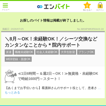
0
メニュー
気になる！
ログイン
お探しのバイト情報は掲載が終了しました。
掲載日 :2026
/
07
/
25
No.MANPWK856443-19
＼8月～OK！未経験OK！／シーツ交換など
カンタンなことから＊院内サポート
派遣
職種未経験OK
社会人未経験OK
大学生歓迎
ブランクOK
WEB登録・面接OK
≪1日6時間～＆週2日～OK！≫無資格・未経験OK
で時給1600円～スタート！
【あくまでお手伝いから】看護師さんのサポート役として、患者さ
...
もっとみる