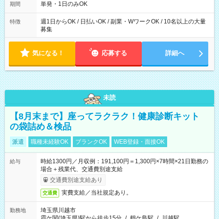
単発・1日のみOK
期間
週1日からOK / 日払いOK / 副業・WワークOK / 10名以上の大量
特徴
募集
気になる！
応募する
詳細へ
未読
【8月末まで】座ってラクラク！健康診断キット
の袋詰め＆検品
派遣
職種未経験OK
ブランクOK
WEB登録・面接OK
時給1300円／月収例：191,100円＝1,300円×7時間×21日勤務の
給与
場合＋残業代、交通費別途支給
交通費別途支給あり
実費支給／当社規定あり。
交通費
埼玉県川越市
勤務地
霞ケ関(埼玉県)駅から徒歩15分
/
鶴ケ島駅
/
川越駅