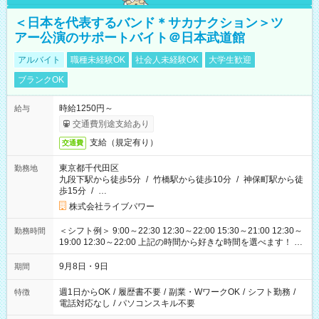
＜日本を代表するバンド＊サカナクション＞ツ
アー公演のサポートバイト＠日本武道館
アルバイト
職種未経験OK
社会人未経験OK
大学生歓迎
ブランクOK
時給1250円～
給与
交通費別途支給あり
支給（規定有り）
交通費
東京都千代田区
勤務地
九段下駅から徒歩5分
/
竹橋駅から徒歩10分
/
神保町駅から徒
歩15分
/
…
株式会社ライブパワー
＜シフト例＞ 9:00～22:30 12:30～22:00 15:30～21:00 12:30～
勤務時間
19:00 12:30～22:00 上記の時間から好きな時間を選べます！ ※
時間は変更となる可能性があります
9月8日・9日
期間
週1日からOK
/
履歴書不要
/
副業・WワークOK
/
シフト勤務
/
特徴
電話対応なし
/
パソコンスキル不要