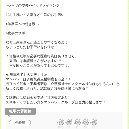
○シーツの交換やベッドメイキング
〇お手洗い・入浴など生活のお手伝い
○診察室への付き添い
○食事のサポート
など…患者さんが過ごしやすくなるよう
ちょっとしたお手伝いをお任せ。
＊資格や経験が必要な医療行為はありません。
周囲には看護師さんがいますので、
何か困ったことがあっても安心ですよ。
≪無資格でも大丈夫！！≫
マンパワーは資格取得支援制度も万全！！
既存の初任者・実務者研修・介護福祉士のスクール補助はもちろんのこと
新しく義務化された、認知症介護基礎研修にも対応＊
受講後には奨励金を支給（社内規定あり）
スキルアップしたい方をマンパワーグループは全力応援します！
職場の雰囲気
年齢層
20代
30
40
50
60