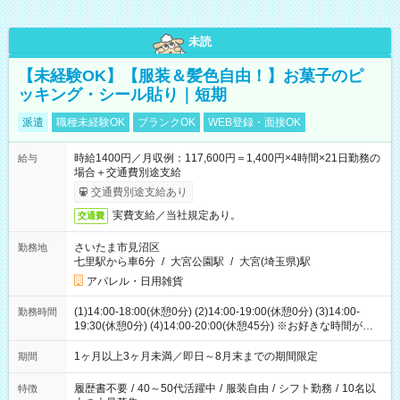
未読
【未経験OK】【服装＆髪色自由！】お菓子のピ
ッキング・シール貼り｜短期
派遣
職種未経験OK
ブランクOK
WEB登録・面接OK
時給1400円／月収例：117,600円＝1,400円×4時間×21日勤務の
給与
場合＋交通費別途支給
交通費別途支給あり
実費支給／当社規定あり。
交通費
さいたま市見沼区
勤務地
七里駅から車6分
/
大宮公園駅
/
大宮(埼玉県)駅
アパレル・日用雑貨
(1)14:00-18:00(休憩0分) (2)14:00-19:00(休憩0分) (3)14:00-
勤務時間
19:30(休憩0分) (4)14:00-20:00(休憩45分) ※お好きな時間が選べ
ます
1ヶ月以上3ヶ月未満／即日～8月末までの期間限定
期間
履歴書不要
/
40～50代活躍中
/
服装自由
/
シフト勤務
/
10名以
特徴