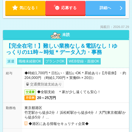
気になる！
応募する
詳細へ
掲載日：2026.07.29
未読
【完全在宅！】難しい業務なし＆電話なし！ゆ
っくりの11時～時短＊データ入力・事務
派遣
職種未経験OK
ブランクOK
WEB登録・面接OK
◆時給1,700円＊日払い・週払いOK＊昇給あり♪【月収例】 ・約
給与
204,000円 （時給1,700円 × 実働6h × 20日）
交通費別途支給あり
◆全額支給 ＊家が少し遠くても安心！
交通費
20～25万円
月収例
東京都港区
勤務地
竹芝駅から徒歩2分
/
浜松町駅から徒歩4分
/
大門(東京都)駅か
ら徒歩5分
/
…
◆港区にある情報セキュリティ企業◆