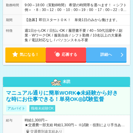
9:00～18:00（実動8時間） 希望の時間帯を選べます！ ＜シフト
勤務時間
例＞ ・8：30～12：00 ・10：00～19：00 ・17：00～22：00
・13：00～22：00 ・22：00～翌6：00 など
【急募】即日スタートＯＫ！ 単発1日のみから働けます。
期間
週1日からOK
/
日払いOK
/
履歴書不要
/
40～50代活躍中
/
副
特徴
業・WワークOK
/
服装自由
/
シフト勤務
/
10名以上の大量募
集
/
電話対応なし
/
パソコンスキル不要
気になる！
応募する
詳細へ
未読
マニュアル通りに簡単WORK◆未経験から好き
な時にお仕事できる！単発OK◎試験監督
アルバイト
職種未経験OK
時給1,300円～
給与
★交通費一部支給 時給1,300円～ ※試験・役割により手当あり
※勤務回数により昇給あり 【即給（前払い）オプションあ
交通費別途支給あり