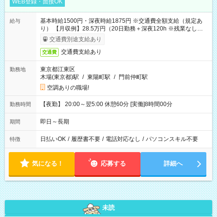
WEB登録・面接OK
基本時給1500円・深夜時給1875円 ※交通費全額支給（規定あ
給与
り） 【月収例】28.5万円（20日勤務＋深夜120h ※残業なしの場
合）
交通費別途支給あり
交通費支給あり
交通費
東京都江東区
勤務地
木場(東京都)駅
/
東陽町駅
/
門前仲町駅
空調ありの職場!
【夜勤】 20:00～翌5:00 休憩60分 [実働]8時間00分
勤務時間
即日～長期
期間
日払いOK
/
履歴書不要
/
電話対応なし
/
パソコンスキル不要
特徴
気になる！
応募する
詳細へ
未読