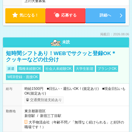
上の大量募集
気になる！
応募する
詳細へ
掲載日：2026.08.06
未読
短時間シフトあり！WEBでサクッと登録OK＊
クッキーなどの仕分け
派遣
職種未経験OK
社会人未経験OK
大学生歓迎
ブランクOK
WEB登録・面接OK
時給1500円 ■日払い・週払いOK！(規定あり) ■現金日払いも
給与
OK(規定あり)
交通費別途支給あり
東京都新宿区
勤務地
新宿駅
/
新宿三丁目駅
大手物流会社（年齢不問／「無理なく続けられる」と好評の
職場です！）