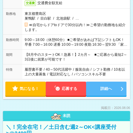
交通費全額支給
交通費
東京都豊島区
勤務地
巣鴨駅
/
目白駅
/
北池袋駅
/
…
≪自宅からドアtoドアで30分以内！≫ご希望の勤務地を紹介
します。
9:00～18:00（休憩60分） ■ご希望があれば下記シフトもOK！
勤務時間
早番 7:00～16:00 遅番 10:00～19:00 夜勤 16:30～翌9:30 「家族
と休みを合わせたい」 「余裕を持って夕飯の準備がしたい」
「できれば残業はしたくない」 など、ご希望を教えてください
【8月中のスタートOK！急募！】2カ月～ ■ご応募から最短2～
期間
ね。 ※Wワーク希望の方へ 今ご覧のお仕事で希望する勤務時間
3日後に就業が可能です！
と、もう1つのお仕事の勤務時間。 合計で週40時間を超える場
合は応募できません。
履歴書不要
/
40～50代活躍中
/
服装自由
/
シフト勤務
/
10名以
特徴
上の大量募集
/
電話対応なし
/
パソコンスキル不要
気になる！
応募する
詳細へ
掲載日：2026.08.06
未読
＼！完全在宅！／土日含む週2～OK<講座受付