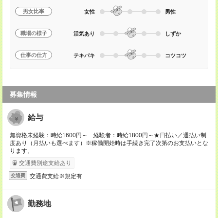
男女比率
女性
男性
職場の様子
活気あり
しずか
仕事の仕方
テキパキ
コツコツ
募集情報
給与
無資格未経験：時給1600円～ 経験者：時給1800円～★日払い／週払い制
度あり（月払いも選べます）※稼働開始時は手続き完了次第のお支払いとな
ります。
交通費別途支給あり
交通費支給※規定有
交通費
勤務地