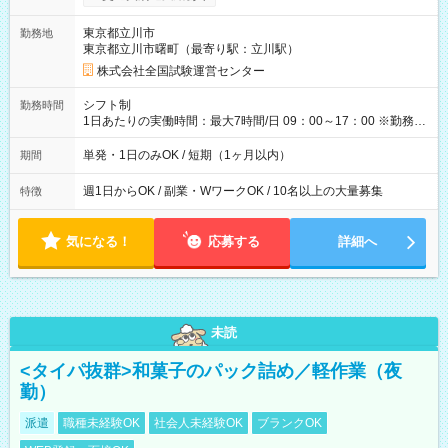
り！】 希望される場合、勤務から1週間ほどで給与の一部を受け
取れます。 ※手数料418円がかかります。 【過去試験日の収入
東京都立川市
勤務地
例】 ・河合塾模擬試験 8:30～17:30（休憩1時間） 時給1,300円
東京都立川市曙町（最寄り駅：立川駅）
×8時間＝日収10,400円＋交通費 ※当日の役割により時給＋100
円の場合あり ・国家試験 7:00～13:30（休憩なし） 時給1,300
株式会社全国試験運営センター
円（役割手当＋100円）×6時間＝日収8,400円＋交通費 【試用期
間】試用期間なし
シフト制
勤務時間
1日あたりの実働時間：最大7時間/日 09：00～17：00 ※勤務時
間は 試験により異なります。
単発・1日のみOK / 短期（1ヶ月以内）
期間
週1日からOK / 副業・WワークOK / 10名以上の大量募集
特徴
気になる！
応募する
詳細へ
未読
<タイパ抜群>和菓子のパック詰め／軽作業（夜
勤）
派遣
職種未経験OK
社会人未経験OK
ブランクOK