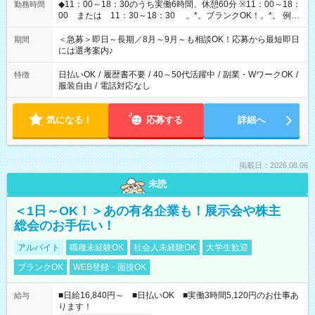
◆11：00～18：30のうち実働6時間、休憩60分 ※11：00～18：
勤務時間
00 または 11：30～18：30 。*。ブランクOK！。*。 例え
ば前職が、 在宅/財団法人/事務/コールセンター/受付/販売/カフェ
スタッフ スイーツ販売/ホテルフロント/化粧品販売/など 様々な
＜急募＞即日～長期／8月～9月～も相談OK！応募から最短即日
期間
業界から入社して活躍されています♪
には選考案内♪
日払いOK
/
履歴書不要
/
40～50代活躍中
/
副業・WワークOK
/
特徴
服装自由
/
電話対応なし
気になる！
応募する
詳細へ
掲載日：2026.08.06
未読
＜1日～OK！＞あの有名企業も！展示会や株主
総会のお手伝い！
アルバイト
職種未経験OK
社会人未経験OK
大学生歓迎
ブランクOK
WEB登録・面接OK
■日給16,840円～ ■日払いOK ■実働3時間5,120円のお仕事あ
給与
ります！