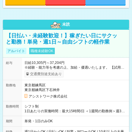
未読
【日払い・未経験歓迎！】稼ぎたい日にサクッ
と勤務！単発・週1日～自由シフトの軽作業
アルバイト
職種未経験OK
日給10,305円～37,204円
給与
※経験・能力等を考慮の上、加給・優遇いたします。 【試用期
間】試用期間なし
交通費別途支給あり
東京都練馬区
勤務地
東京都練馬区下石神井
アシストワーク株式会社
シフト制
勤務時間
1日あたりの実働時間：最大15時間/日 ＜1週間の勤務例＞週3回
勤務 勤務：月・水・金 休み：火・木・土・日 好きな時にお仕事
可能です！ ※1日あたりの最大実働時間は日勤、夜勤共に勤務し
単発・1日のみOK
期間
た時間になります。
週1日からOK / 日払いOK / 副業・WワークOK / 10名以上の大量
特徴