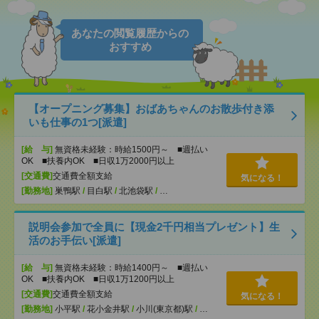
あなたの閲覧履歴からの
おすすめ
【オープニング募集】おばあちゃんのお散歩付き添
いも仕事の1つ[派遣]
[給 与]
無資格未経験：時給1500円～ ■週払い
OK ■扶養内OK ■日収1万2000円以上
[交通費]
交通費全額支給
気になる！
[勤務地]
巣鴨駅
/
目白駅
/
北池袋駅
/
…
説明会参加で全員に【現金2千円相当プレゼント】生
活のお手伝い[派遣]
[給 与]
無資格未経験：時給1400円～ ■週払い
OK ■扶養内OK ■日収1万1200円以上
[交通費]
交通費全額支給
気になる！
[勤務地]
小平駅
/
花小金井駅
/
小川(東京都)駅
/
…