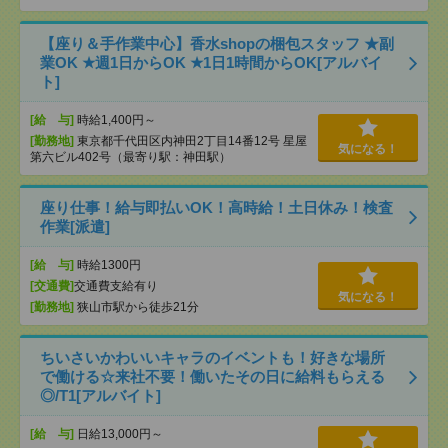
【座り＆手作業中心】香水shopの梱包スタッフ ★副
業OK ★週1日からOK ★1日1時間からOK[アルバイ
ト]
[給 与]
時給1,400円～
[勤務地]
東京都千代田区内神田2丁目14番12号 星屋
気になる！
第六ビル402号（最寄り駅：神田駅）
座り仕事！給与即払いOK！高時給！土日休み！検査
作業[派遣]
[給 与]
時給1300円
[交通費]
交通費支給有り
気になる！
[勤務地]
狭山市駅から徒歩21分
ちいさいかわいいキャラのイベントも！好きな場所
で働ける☆来社不要！働いたその日に給料もらえる
◎/T1[アルバイト]
[給 与]
日給13,000円～