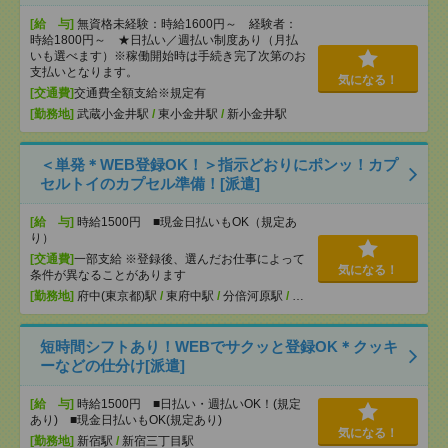
[給 与]
無資格未経験：時給1600円～ 経験者：
時給1800円～ ★日払い／週払い制度あり（月払
いも選べます）※稼働開始時は手続き完了次第のお
支払いとなります。
気になる！
[交通費]
交通費全額支給※規定有
[勤務地]
武蔵小金井駅
/
東小金井駅
/
新小金井駅
＜単発＊WEB登録OK！＞指示どおりにポンッ！カプ
セルトイのカプセル準備！[派遣]
[給 与]
時給1500円 ■現金日払いもOK（規定あ
り）
[交通費]
一部支給 ※登録後、選んだお仕事によって
気になる！
条件が異なることがあります
[勤務地]
府中(東京都)駅
/
東府中駅
/
分倍河原駅
/
…
短時間シフトあり！WEBでサクッと登録OK＊クッキ
ーなどの仕分け[派遣]
[給 与]
時給1500円 ■日払い・週払いOK！(規定
あり) ■現金日払いもOK(規定あり)
気になる！
[勤務地]
新宿駅
/
新宿三丁目駅