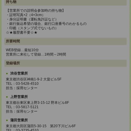
持ち物
【営業所での説明会参加時の持ち物】
・証明写真×2（4×3cm）
・身分証明書（運転免許証など）
・銀行振込希望の場合、銀行口座番号のわかるもの
・印鑑（スタンプ式でないもの）
☆★履歴書不要☆★
所要時間
WEB登録…最短10分
営業所に来社して登録…1時間～2時間
登録場所
渋谷営業所
東京都渋谷区神南1-9-2 大畠ビル5F
TEL：03-5428-4510
担当：採用センター
上野営業所
東京都台東区東上野3-15-12 野本ビル8F
TEL：03-5817-5121
担当：採用センター
蒲田営業所
東京都大田区蒲田5-30-15 第20下川ビル6F
TEL：03-3735-4510