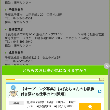
担当：採用センター
千葉営業所
千葉県千葉市中央区新町1-20 江澤ビル5F
TEL：043-243-4551
担当：採用センター
船橋営業所
千葉県船橋市本町2-1-1 船橋スクエア21 10F ※同時に西船橋営業
所も受付中！（住所：船橋市葛飾町2-380-2 ヤマゲンビル4階）
TEL：047-495-2940
担当：採用センター
成田営業所
千葉県成田市花崎町816-2 タムラビル5F
TEL：0476-20-4510
×
担当：採用センター
どちらのお仕事が気になりますか？
大宮営業所
埼玉県さいたま市大宮区桜木町2-8-3 阪デンタルビル5F
1
/10
TEL：048-640-4520
担当：採用センター
【オープニング募集】おばあちゃんのお散歩
川越営業所
付き添いも仕事の1つ[派遣]
埼玉県川越市脇田本町11-1 川越シティービル6F
TEL：049-238-7117
無資格未経験：時給1500円～ ■週払
給与
担当：採用センター
いOK ■扶養内OK ■日収1万2000円