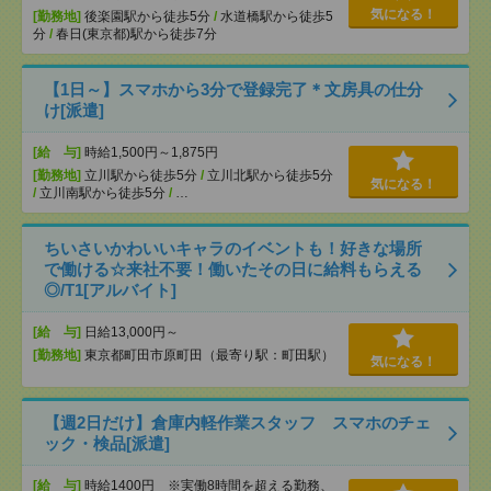
気になる！
[勤務地]
後楽園駅から徒歩5分
/
水道橋駅から徒歩5
分
/
春日(東京都)駅から徒歩7分
【1日～】スマホから3分で登録完了＊文房具の仕分
け[派遣]
[給 与]
時給1,500円～1,875円
[勤務地]
立川駅から徒歩5分
/
立川北駅から徒歩5分
気になる！
/
立川南駅から徒歩5分
/
…
ちいさいかわいいキャラのイベントも！好きな場所
で働ける☆来社不要！働いたその日に給料もらえる
◎/T1[アルバイト]
[給 与]
日給13,000円～
[勤務地]
東京都町田市原町田（最寄り駅：町田駅）
気になる！
【週2日だけ】倉庫内軽作業スタッフ スマホのチェ
ック・検品[派遣]
[給 与]
時給1400円 ※実働8時間を超える勤務、