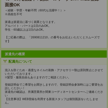
面接OK
＜経験・学歴・年齢不問（60代も活躍中！）＞
※高校生不可
派遣は派遣法に基づく就業となります。
アルバイト・パートは1日のみOK。
学生・60歳以上は1日のみOK。
【ご応募の際は、「2690811210」の番号をお伝えいただくとスムーズで
す】
派遣先の概要
配属先について
混入を防ぐため・過度なネイルの装飾・アクセサリー類は原則禁止にさせて
いただいております。
※髪型・服装自由もありますのでご相談ください。
登録説明会でご希望をお聞きしますので、登録説明会参加時にはご要望をお
話しください！
派遣先の確認は、所属営業所か関東コーディネートセンターへご連絡くださ
い
【注意事項】WEB登録を利用する新規スタッフは個別面談をいたしませ
ん。