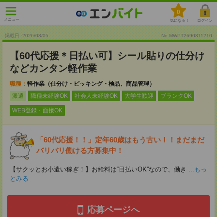
0
メニュー
気になる！
ログイン
掲載日 :2026
/
08
/
05
No.MWPT2690811210
【60代応援＊日払い可】シール貼りの仕分け
などカンタン軽作業
職種：
軽作業（仕分け・ピッキング・検品、商品管理）
派遣
職種未経験OK
社会人未経験OK
大学生歓迎
ブランクOK
WEB登録・面接OK
「60代応援！！」定年60歳はもう古い！！まだまだ
バリバリ働ける方募集中！
【サクッとお小遣い稼ぎ！】お給料は“日払いOK”なので、働き
...もっ
とみる
応募ページへ