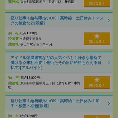
[勤務地]
東京都新宿区新宿（最寄り駅：新宿駅）
気になる！
座り仕事！給与即払いOK！高時給！土日休み！マス
クの検査など[派遣]
[給 与]
時給1300円
[交通費]
交通費支給有り
気になる！
[勤務地]
狭山市駅からバス20分
アイドル楽屋運営などの人気イベも！好きな場所で
働ける☆来社不要！働いたその日に給料もらえる日
払/T1[アルバイト]
[給 与]
日給13,000円～
[勤務地]
東京都中野区中野五丁目（最寄り駅：中野
気になる！
駅）
座り仕事！給与即払いOK！高時給！土日休み！加
工・検査・梱包[派遣]
[給 与]
時給1350円