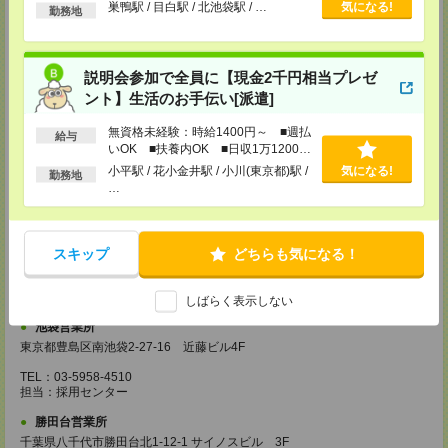
以上
巣鴨駅 / 目白駅 / 北池袋駅 / …
気になる!
越谷営業所
勤務地
埼玉県越谷市南越谷1-16-8 イーストサンビル5 5F
TEL：048-990-4510
担当：採用センター
説明会参加で全員に【現金2千円相当プレゼ
錦糸町営業所
ント】生活のお手伝い[派遣]
東京都墨田区江東橋4-19-3 錦糸町ミハマビル 3F
TEL：03-5669-4522
無資格未経験：時給1400円～ ■週払
給与
担当：採用センター
いOK ■扶養内OK ■日収1万1200円
以上
新宿営業所
小平駅 / 花小金井駅 / 小川(東京都)駅 /
気になる!
勤務地
東京都新宿区西新宿1-8-1 新宿ビルディング5Ｆ
…
TEL：03-6911-4510
担当：採用センター
立川営業所
スキップ
どちらも気になる！
東京都立川市曙町2-31-15 日住金立川ビル3F
TEL：042-540-7331
担当：採用センター
しばらく表示しない
池袋営業所
東京都豊島区南池袋2-27-16 近藤ビル4F
TEL：03-5958-4510
担当：採用センター
勝田台営業所
千葉県八千代市勝田台北1-12-1 サイノスビル 3F