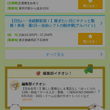
[交通費]
交通費支給有り
気になる！
[勤務地]
東所沢駅から徒歩10分
【日払い・未経験歓迎！】稼ぎたい日にサクッと勤
務！単発・週1日～自由シフトの軽作業[アルバイト]
[給 与]
日給10,305円～37,204円
[勤務地]
東京都練馬区下石神井
気になる！
すべて見る
編集部イチオシ
【完全在宅！】難しい業務なし＆電話なし！ゆっくりの
11時～時短＊データ入力・事務、＜SEKAI NO OWARI＊
8月15日・16日＞ドーム公演のサポートバイトなど
(8/7UP!)