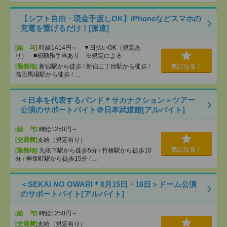
【シフト自由・現金手渡しOK】iPhoneなどスマホの
充電を繋げるだけ！[派遣]
[給 与]
時給1414円～ ▼日払いOK（規定あ
り） ■初勤務手当あり ※規定による
[勤務地]
新宿駅から徒歩
/
新宿三丁目駅から徒歩
/
気になる！
高田馬場駅から徒歩
/
…
＜日本を代表するバンド＊サカナクション＞ツアー
公演のサポートバイト＠日本武道館[アルバイト]
[給 与]
時給1250円～
[交通費]
支給（規定有り）
気になる！
[勤務地]
九段下駅から徒歩5分
/
竹橋駅から徒歩10
分
/
神保町駅から徒歩15分
/
…
＜SEKAI NO OWARI＊8月15日・16日＞ドーム公演
のサポートバイト[アルバイト]
[給 与]
時給1250円～
[交通費]
支給（規定有り）