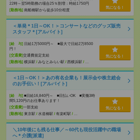
22時～翌5時勤務の場合25％割増：時給1750円
気になる！
[勤務地]
南船橋駅から徒歩10分程度
＜単発＊1日～OK！＞コンサートなどのグッズ販売
スタッフ＊[アルバイト]
[給 与]
日給1万5000円～ ■最大で日給2万8500
円！
[交通費]
交通費規定支給
気になる！
[勤務地]
横浜駅
/
みなとみらい駅
/
西横浜駅
/
…
＜1日～OK！＞あの有名企業も！展示会や株主総会
のお手伝い！[アルバイト]
[給 与]
■日給16,840円～ ■日払いOK ■実働3時
間5,120円のお仕事あります！
[交通費]
一部支給
気になる！
[勤務地]
東京駅
/
水道橋駅
/
有楽町駅
/
…
＼10年後にも残る仕事／～60代も現役活躍中の職場
へ＊介護[派遣]