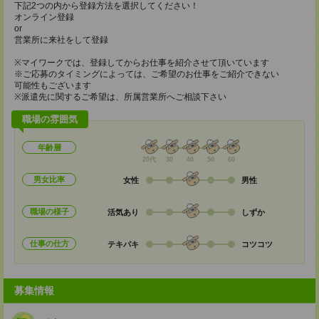
下記2つの内から登録方法を選択してください！
オンライン登録
or
営業所に来社をして登録
※マイワークでは、登録してからお仕事を紹介させて頂いています
※ご応募のタイミングによっては、ご希望のお仕事をご紹介できない
可能性もございます
※派遣先に関するご希望は、所属営業所へご相談下さい
職場の雰囲気
年齢層
20代
30
40
50
60
男女比率
女性
男性
職場の様子
活気あり
しずか
仕事の仕方
テキパキ
コツコツ
募集情報