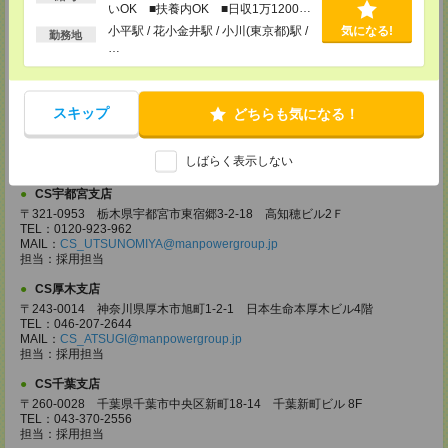
いOK ■扶養内OK ■日収1万1200円
〒330-0854 埼玉県さいたま市大宮区桜木町 1-10-16 シーノ大宮ノース
ウイング 9階
以上
小平駅 / 花小金井駅 / 小川(東京都)駅 /
気になる!
勤務地
TEL：0120-769-355
…
MAIL：
CS_OMIYA@manpowergroup.jp
担当：採用担当
CS高崎支店
スキップ
どちらも気になる！
〒370-0831 群馬県高崎市あら町167 高崎第一生命ビルディング11Ｆ
TEL：027-320-6558
MAIL：
CS_TAKASAKI@manpowergroup.jp
しばらく表示しない
担当：採用担当
CS宇都宮支店
〒321-0953 栃木県宇都宮市東宿郷3-2-18 高知穂ビル2Ｆ
TEL：0120-923-962
MAIL：
CS_UTSUNOMIYA@manpowergroup.jp
担当：採用担当
CS厚木支店
〒243-0014 神奈川県厚木市旭町1-2-1 日本生命本厚木ビル4階
TEL：046-207-2644
MAIL：
CS_ATSUGI@manpowergroup.jp
担当：採用担当
CS千葉支店
〒260-0028 千葉県千葉市中央区新町18-14 千葉新町ビル 8F
TEL：043-370-2556
担当：採用担当