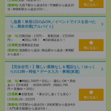
[交通費]
支給（規定有り）
気になる！
[勤務地]
九段下駅から徒歩5分
/
竹橋駅から徒歩10
分
/
神保町駅から徒歩15分
/
…
＼急募！単発1日のみOK／イベントでイスを並べた
り…簡単作業[アルバイト]
[給 与]
日勤日給：1万円～ 夜勤日給：1万2500
円～ ■日払いOK！ ■日給保証あり！
[交通費]
交通費規定支給
気になる！
[勤務地]
池袋駅から徒歩
/
駒込駅から徒歩
/
巣鴨駅
から徒歩
/
…
【完全在宅！】難しい業務なし＆電話なし！ゆっく
りの11時～時短＊データ入力・事務[派遣]
[給 与]
◆時給1,700円＊日払い・週払いOK＊昇給
あり♪【月収例】 ・約204,000円 （時給1,700
円 × 実働6h × 20日）
[交通費]
◆全額支給 ＊家が少し遠くても安心！
気になる！
[月収例]
20～25万円
[勤務地]
竹芝駅から徒歩2分
/
浜松町駅から徒歩4分
/
大門(東京都)駅から徒歩5分
/
…