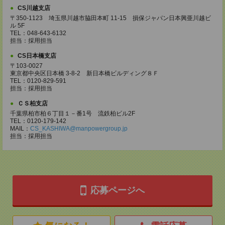
CS川越支店
〒350-1123 埼玉県川越市脇田本町 11-15 損保ジャパン日本興亜川越ビ
ル 5F
TEL：048-643-6132
担当：採用担当
CS日本橋支店
〒103-0027
東京都中央区日本橋 3-8-2 新日本橋ビルディング８Ｆ
TEL：0120-829-591
担当：採用担当
ＣＳ柏支店
千葉県柏市柏６丁目１－番1号 流鉄柏ビル2F
TEL：0120-179-142
MAIL：
CS_KASHIWA@manpowergroup.jp
担当：採用担当
応募ページへ