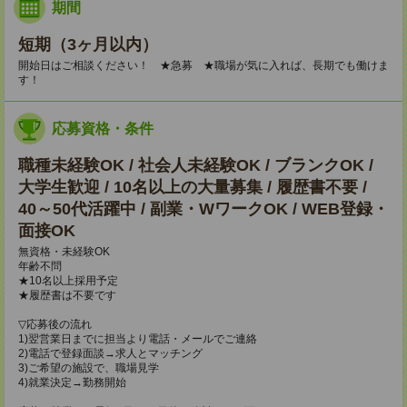
期間
短期（3ヶ月以内）
開始日はご相談ください！ ★急募 ★職場が気に入れば、長期でも働けま
す！
応募資格・条件
職種未経験OK / 社会人未経験OK / ブランクOK /
大学生歓迎 / 10名以上の大量募集 / 履歴書不要 /
40～50代活躍中 / 副業・WワークOK / WEB登録・
面接OK
無資格・未経験OK
年齢不問
★10名以上採用予定
★履歴書は不要です
▽応募後の流れ
1)翌営業日までに担当より電話・メールでご連絡
2)電話で登録面談→求人とマッチング
3)ご希望の施設で、職場見学
4)就業決定→勤務開始