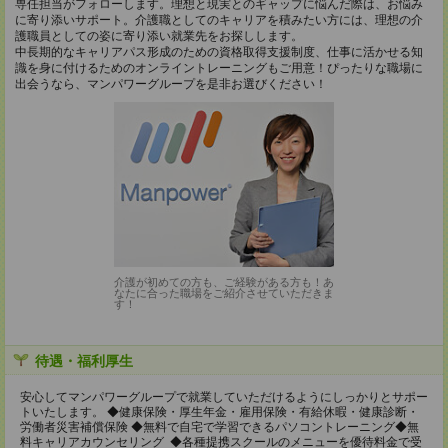
専任担当がフォローします。理想と現実とのギャップに悩んだ際は、お悩み
に寄り添いサポート。介護職としてのキャリアを積みたい方には、理想の介
護職員としての姿に寄り添い就業先をお探しします。
中長期的なキャリアパス形成のための資格取得支援制度、仕事に活かせる知
識を身に付けるためのオンライントレーニングもご用意！ぴったりな職場に
出会うなら、マンパワーグループを是非お選びください！
介護が初めての方も、ご経験がある方も！あ
なたに合った職場をご紹介させていただきま
す！
待遇・福利厚生
安心してマンパワーグループで就業していただけるようにしっかりとサポー
トいたします。 ◆健康保険・厚生年金・雇用保険・有給休暇・健康診断・
労働者災害補償保険 ◆無料で自宅で学習できるパソコントレーニング◆無
料キャリアカウンセリング ◆各種提携スクールのメニューを優待料金で受