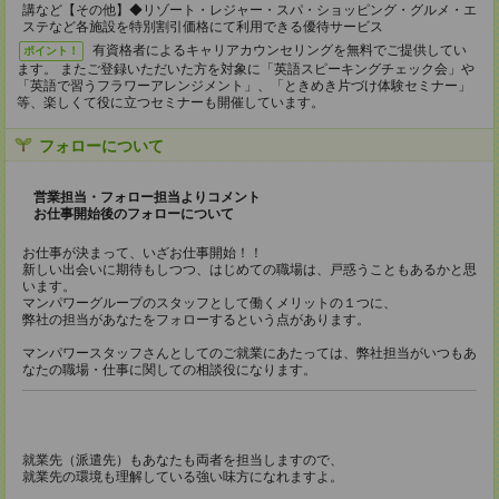
講など【その他】◆リゾート・レジャー・スパ・ショッピング・グルメ・エ
ステなど各施設を特別割引価格にて利用できる優待サービス
有資格者によるキャリアカウンセリングを無料でご提供してい
ポイント！
ます。 またご登録いただいた方を対象に「英語スピーキングチェック会」や
「英語で習うフラワーアレンジメント」、「ときめき片づけ体験セミナー」
等、楽しくて役に立つセミナーも開催しています。
フォローについて
営業担当・フォロー担当よりコメント
お仕事開始後のフォローについて
お仕事が決まって、いざお仕事開始！！
新しい出会いに期待もしつつ、はじめての職場は、戸惑うこともあるかと思
います。
マンパワーグループのスタッフとして働くメリットの１つに、
弊社の担当があなたをフォローするという点があります。
マンパワースタッフさんとしてのご就業にあたっては、弊社担当がいつもあ
なたの職場・仕事に関しての相談役になります。
就業先（派遣先）もあなたも両者を担当しますので、
就業先の環境も理解している強い味方になれますよ。