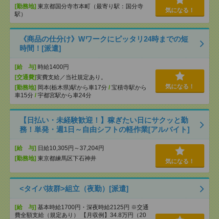
[勤務地]
東京都国分寺市本町（最寄り駅：国分寺
気になる！
駅）
《商品の仕分け》Wワークにピッタリ24時までの短
時間！[派遣]
[給 与]
時給1400円
[交通費]
実費支給／当社規定あり。
気になる！
[勤務地]
岡本(栃木県)駅から車17分
/
宝積寺駅から
車15分
/
宇都宮駅から車24分
【日払い・未経験歓迎！】稼ぎたい日にサクッと勤
務！単発・週1日～自由シフトの軽作業[アルバイト]
[給 与]
日給10,305円～37,204円
[勤務地]
東京都練馬区下石神井
気になる！
<タイパ抜群>組立（夜勤）[派遣]
[給 与]
基本時給1700円・深夜時給2125円 ※交通
費全額支給（規定あり） 【月収例】34.8万円（20