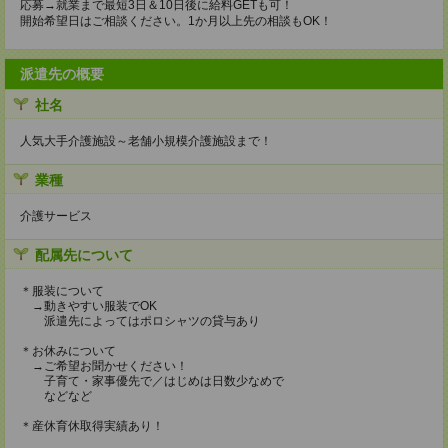
応募→就業まで最短3日＆10日後に給料GETも可！
開始希望日はご相談ください。1か月以上先の相談もOK！
派遣先の概要
社名
人気大手介護施設～老舗小規模介護施設まで！
業種
介護サービス
配属先について
＊服装について
→動きやすい服装でOK
派遣先によってはポロシャツの貸与あり
＊お休みについて
→ご希望お聞かせください！
子育て・家事優先で／はじめは日数少なめで
などなど
＊産休育休取得実績あり！