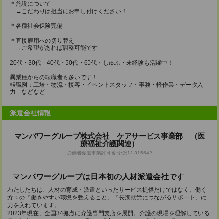
＊施設について
→こだわりは担当にお申し付けください！
＊各種社会保険完備
＊直接雇用への切り替え
→ご希望があれば調整可能です
20代・30代・40代・50代・60代・しゅふ・未経験も活躍中！
異業種からの転職者も多いです！
転職例：工場・物流・接客・イベントスタッフ・事務・軽作業・データ入
力 などなど
派遣会社情報
マンパワーグループ株式会社 ケアサービス事業部 （医
療福祉介護関連）
労働者派遣事業許可番号:派13-315642
マンパワーグループは日本初の人材派遣会社です
わたしたちは、人材の育成・派遣といったサービス提供だけではなく、働く
方々の『働きやすい環境を整えること』『長期就労につながるサポート』に
力を入れています。
2023年現在、全国34拠点に介護専門支店を展開。介護の現場を理解している