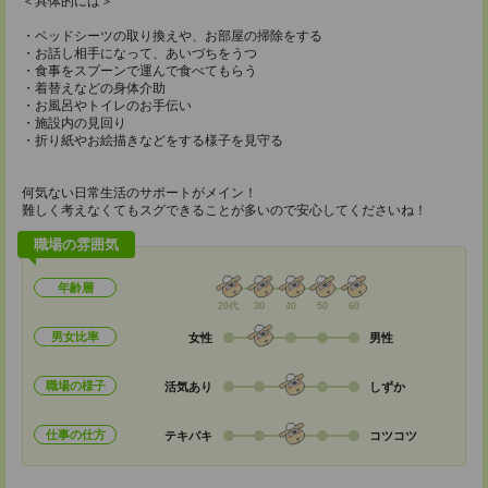
＜具体的には＞
・ベッドシーツの取り換えや、お部屋の掃除をする
・お話し相手になって、あいづちをうつ
・食事をスプーンで運んで食べてもらう
・着替えなどの身体介助
・お風呂やトイレのお手伝い
・施設内の見回り
・折り紙やお絵描きなどをする様子を見守る
何気ない日常生活のサポートがメイン！
難しく考えなくてもスグできることが多いので安心してくださいね！
職場の雰囲気
年齢層
20代
30
40
50
60
男女比率
女性
男性
職場の様子
活気あり
しずか
仕事の仕方
テキパキ
コツコツ