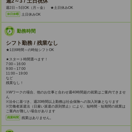
週2～3 / 土日祝休
週2日～5日OK（月～金） ★土日休みOK
土日休みOK
休日休暇
勤務時間
シフト勤務 / 残業なし
★1日6時間～の時短シフトOK
★スタート時間選べます！
7:00～16:00
9:00～17:00
11:00～19:00
など
残業なし！
※Wワークの場合、他のお仕事と合わせ週40時間超の就業はご案内できませ
ん
※法令に基づき、週20時間以上勤務は社会保険への加入対象となります
※労働者派遣法（日雇い派遣の原則禁止）により、短時間・短期間の就業は
ご案内が難しい場合があります
残業はありません。
残業時間