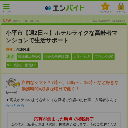
0
メニュー
気になる！
ログイン
NEW
掲載日 :2026
/
08
/
05
No.MANPWK856443-19
小平市【週2日～】ホテルライクな高齢者マ
ンションで生活サポート
職種：
介護関連
派遣
職種未経験OK
社会人未経験OK
大学生歓迎
ブランクOK
WEB登録・面接OK
自由なシフト＊7時～、11時～、16時～など好きな
勤務時間×好きな曜日で働く！
▼高級ホテルのようなキレイな職場で介護のお仕事！入居者さんは
...
もっとみる
応募が集まった時点で掲載終了
この求人は応募が集まり次第、掲載終了致します。予めご理解くださ