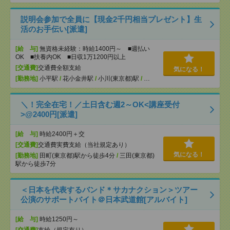
説明会参加で全員に【現金2千円相当プレゼント】生
活のお手伝い[派遣]
[給 与]
無資格未経験：時給1400円～ ■週払い
OK ■扶養内OK ■日収1万1200円以上
[交通費]
交通費全額支給
気になる！
[勤務地]
小平駅
/
花小金井駅
/
小川(東京都)駅
/
…
＼！完全在宅！／土日含む週2～OK<講座受付
>@2400円[派遣]
[給 与]
時給2400円＋交
[交通費]
交通費実費支給（当社規定あり）
気になる！
[勤務地]
田町(東京都)駅から徒歩4分
/
三田(東京都)
駅から徒歩7分
＜日本を代表するバンド＊サカナクション＞ツアー
公演のサポートバイト＠日本武道館[アルバイト]
[給 与]
時給1250円～