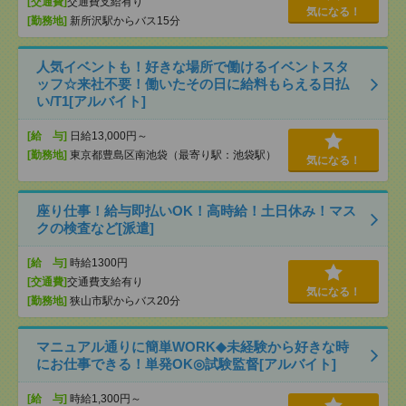
[交通費]
交通費支給有り
気になる！
[勤務地]
新所沢駅からバス15分
人気イベントも！好きな場所で働けるイベントスタ
ッフ☆来社不要！働いたその日に給料もらえる日払
い/T1[アルバイト]
[給 与]
日給13,000円～
[勤務地]
東京都豊島区南池袋（最寄り駅：池袋駅）
気になる！
座り仕事！給与即払いOK！高時給！土日休み！マス
クの検査など[派遣]
[給 与]
時給1300円
[交通費]
交通費支給有り
気になる！
[勤務地]
狭山市駅からバス20分
マニュアル通りに簡単WORK◆未経験から好きな時
にお仕事できる！単発OK◎試験監督[アルバイト]
[給 与]
時給1,300円～