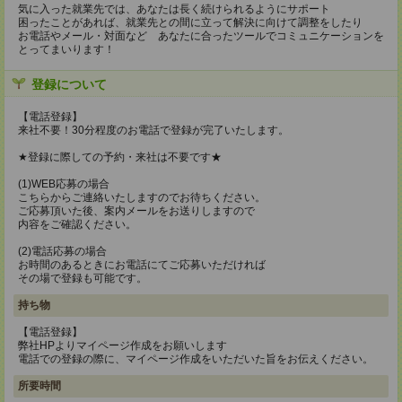
気に入った就業先では、あなたは長く続けられるようにサポート
困ったことがあれば、就業先との間に立って解決に向けて調整をしたり
お電話やメール・対面など あなたに合ったツールでコミュニケーションを
とってまいります！
登録について
【電話登録】
来社不要！30分程度のお電話で登録が完了いたします。
★登録に際しての予約・来社は不要です★
(1)WEB応募の場合
こちらからご連絡いたしますのでお待ちください。
ご応募頂いた後、案内メールをお送りしますので
内容をご確認ください。
(2)電話応募の場合
お時間のあるときにお電話にてご応募いただければ
その場で登録も可能です。
持ち物
【電話登録】
弊社HPよりマイページ作成をお願いします
電話での登録の際に、マイページ作成をいただいた旨をお伝えください。
所要時間