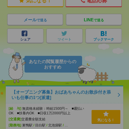
気になる！
電話応募
メール
LINE
で送る
で送る
シェア
ツイート
ブックマーク
あなたの閲覧履歴からの
おすすめ
【オープニング募集】おばあちゃんのお散歩付き添
いも仕事の1つ[派遣]
[給 与]
無資格未経験：時給1500円～ ■週払い
OK ■扶養内OK ■日収1万2000円以上
[交通費]
交通費全額支給
気になる！
[勤務地]
巣鴨駅
/
目白駅
/
北池袋駅
/
…