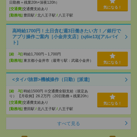
日勤務＋残業20h+深夜120h）
気になる！
[交通費]
交通費支給あり
[勤務地]
豊田駅
/
北八王子駅
/
八王子駅
高時給1700円！土日含む週3日働きたい方！／銀行で
アプリ操作ご案内［小金井支店］(sj6ie13)[アルバイ
ト]
[給 与]
時給1,700円～1,700円
[勤務地]
東京都小金井市（最寄り駅：武蔵小金井）
気になる！
<タイパ抜群>機械操作（日勤）[派遣]
[給 与]
時給1500円 ※交通費全額支給（規定あ
り） 【月収例】26.2万円（20日勤務＋残業20h）
[交通費]
交通費支給あり
気になる！
[勤務地]
豊田駅
/
北八王子駅
/
八王子駅
すべて見る