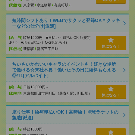
[勤務地]
東京駅
/
水道橋駅
/
有楽町駅
/
…
短時間シフトあり！WEBでサクッと登録OK＊クッキ
ーなどの仕分け[派遣]
[給 与]
時給1500円 ■日払い・週払いOK！(規定
あり) ■現金日払いもOK(規定あり)
気になる！
[勤務地]
新宿駅
/
新宿三丁目駅
ちいさいかわいいキャラのイベントも！好きな場所
で働ける☆来社不要！働いたその日に給料もらえる
◎/T1[アルバイト]
[給 与]
日給13,000円～
[勤務地]
東京都町田市原町田（最寄り駅：町田駅）
気になる！
座り仕事！給与即払いOK！高時給！卓球ラケットの
製造[派遣]
[給 与]
時給1600円