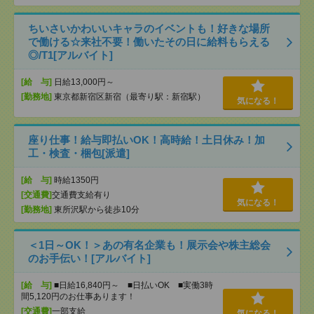
ちいさいかわいいキャラのイベントも！好きな場所
で働ける☆来社不要！働いたその日に給料もらえる
◎/T1[アルバイト]
[給 与]
日給13,000円～
[勤務地]
東京都新宿区新宿（最寄り駅：新宿駅）
気になる！
座り仕事！給与即払いOK！高時給！土日休み！加
工・検査・梱包[派遣]
[給 与]
時給1350円
[交通費]
交通費支給有り
気になる！
[勤務地]
東所沢駅から徒歩10分
＜1日～OK！＞あの有名企業も！展示会や株主総会
のお手伝い！[アルバイト]
[給 与]
■日給16,840円～ ■日払いOK ■実働3時
間5,120円のお仕事あります！
[交通費]
一部支給
気になる！