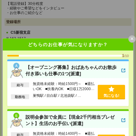
【電話登録】30分程度
・経験やご希望などをインタビュー
・お仕事のご紹介など
登録場所
CS新宿支店
×
〒163-1517
東京都新宿区西新宿 1-6-1 新宿エルタワー 17F
どちらのお仕事が気になりますか？
TEL：0120-659-458
MAIL：
CS_SHINJUKU@manpowergroup.jp
1
/10
担当：採用担当
CS立川支店
【オープニング募集】おばあちゃんのお散歩
〒190-0012
付き添いも仕事の1つ[派遣]
東京都立川市曙町2-34-7 ファーレイーストビル 8F
TEL：0120-659-460
無資格未経験：時給1500円～ ■週払
給与
MAIL：
CS_TACHIKAWA@manpowergroup.jp
いOK ■扶養内OK ■日収1万2000円
担当：採用担当
以上
巣鴨駅 / 目白駅 / 北池袋駅 / …
気になる!
勤務地
CS横浜支店
〒220-8136
神奈川県横浜市西区みなとみらい 2-2-1 横浜ランドマークタワー36F
TEL：0120-659-459
説明会参加で全員に【現金2千円相当プレゼ
MAIL：
CS_YOKOHAMA@manpowergroup.jp
ント】生活のお手伝い[派遣]
担当：採用担当
CS大宮支店
無資格未経験：時給1400円～ ■週払
給与