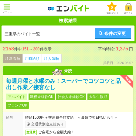
0
メニュー
気になる！
ログイン
検索結果
条件の変更
三重県のバイト一覧
2158
1,375
件中
151
～
200
件表示
平均時給:
円
新着順
時給順
人気順
掲載日：2026.08.07
未読
NEW
毎週月曜と水曜のみ！スーパーでコツコツと品
出し作業／接客なし
アルバイト
職種未経験OK
社会人未経験OK
大学生歓迎
ブランクOK
時給1500円＋交通費全額支給 ＜最短で翌日払いも可＞
給与
交通費別途支給あり
ご自宅から全額支給！
交通費