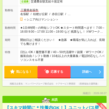
交通費全額支給※規定有
交通費
三重県名張市
勤務地
名張駅
/
桔梗が丘駅
/
赤目口駅
/
…
＜シニア向けマンション＞
★1日4時間～の時短シフトOK ★スタート時間選べます！ 7:00～
勤務時間
16:00 9:00～17:00 11:00～19:00 など 残業なし！ ※Wワークの
場合、他のお仕事と合わせ週40時間超の就業はご案内できませ
ん ※法令に基づき、週20時間以上勤務は社会保険への加入対象
開始日はご相談ください！ ★急募 ★職場が気に入れば、長期
期間
となります ※労働者派遣法（日雇い派遣の原則禁止）により、
でも働けます！
短時間・短期間の就業はご案内が難しい場合があります
日払いOK
/
履歴書不要
/
40～50代活躍中
/
副業・WワークOK
/
特徴
服装自由
/
シフト勤務
/
10名以上の大量募集
/
電話対応なし
/
パ
ソコンスキル不要
気になる！
応募する
詳細へ
掲載元企業名
マンパワーグループ株式会社 ケアサービス事業部 （医療福祉介護関連）
掲載日：2026.08.07
未読
NEW
【スキマ時間に＊扶養内OK！】ユニットバス壁