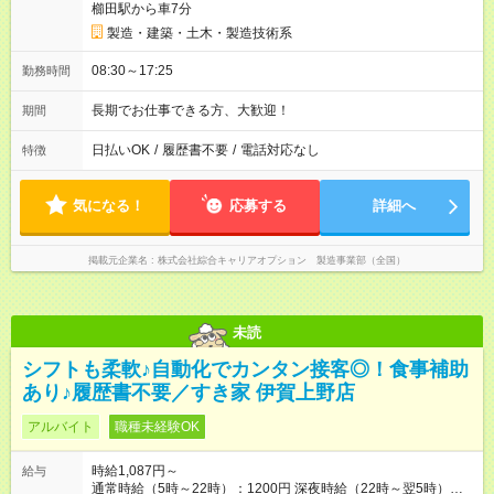
櫛田駅から車7分
製造・建築・土木・製造技術系
08:30～17:25
勤務時間
長期でお仕事できる方、大歓迎！
期間
日払いOK
/
履歴書不要
/
電話対応なし
特徴
気になる！
応募する
詳細へ
掲載元企業名
株式会社綜合キャリアオプション 製造事業部（全国）
未読
シフトも柔軟♪自動化でカンタン接客◎！食事補助
あり♪履歴書不要／すき家 伊賀上野店
アルバイト
職種未経験OK
時給1,087円～
給与
通常時給（5時～22時）：1200円 深夜時給（22時～翌5時）：