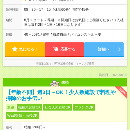
08：30～17：15（休憩60分）7時間45分
勤務時間
8月スタート～長期 ※開始日はお気軽にご相談ください（入社
期間
日は毎月2回＊1日・16日になります）
40～50代活躍中
/
服装自由
/
パソコンスキル不要
特徴
気になる！
応募する
詳細へ
掲載元企業名
UT東芝株式会社 キャリア採用部
掲載日：2026.08.06
未読
NEW
【年齢不問】週3日～OK！少人数施設で料理や
掃除のお手伝い
派遣
職種未経験OK
社会人未経験OK
ブランクOK
WEB登録・面接OK
時給1200円～
給与