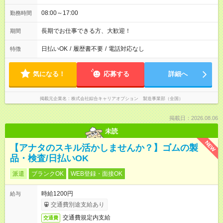
08:00～17:00
勤務時間
長期でお仕事できる方、大歓迎！
期間
日払いOK
/
履歴書不要
/
電話対応なし
特徴
気になる！
応募する
詳細へ
掲載元企業名
株式会社綜合キャリアオプション 製造事業部（全国）
掲載日：2026.08.06
未読
NEW
【アナタのスキル活かしませんか？】ゴムの製
品・検査/日払いOK
派遣
ブランクOK
WEB登録・面接OK
時給1200円
給与
交通費別途支給あり
交通費規定内支給
交通費