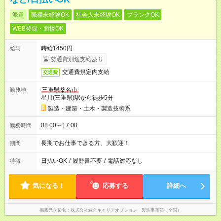
派遣
職種未経験OK
社会人未経験OK
ブランクOK
WEB登録・面接OK
時給1450円
給与
交通費別途支給あり
交通費規定内支給
交通費
三重県桑名市
勤務地
星川(三重県)駅から徒歩5分
製造・建築・土木・製造技術系
08:00～17:00
勤務時間
長期でお仕事できる方、大歓迎！
期間
日払いOK
/
履歴書不要
/
電話対応なし
特徴
気になる！
応募する
詳細へ
掲載元企業名
株式会社綜合キャリアオプション 製造事業部（全国）