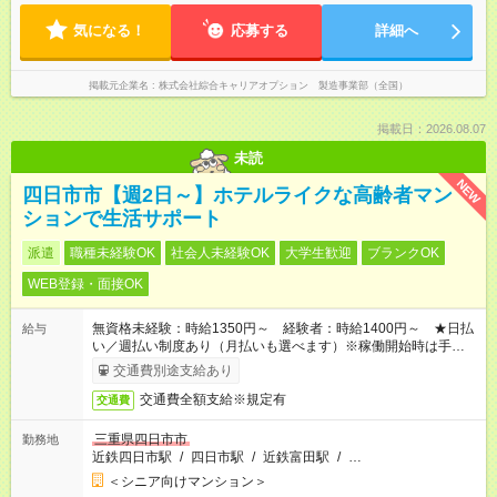
気になる！
応募する
詳細へ
掲載元企業名
株式会社綜合キャリアオプション 製造事業部（全国）
掲載日：2026.08.07
未読
NEW
四日市市【週2日～】ホテルライクな高齢者マン
ションで生活サポート
派遣
職種未経験OK
社会人未経験OK
大学生歓迎
ブランクOK
WEB登録・面接OK
無資格未経験：時給1350円～ 経験者：時給1400円～ ★日払
給与
い／週払い制度あり（月払いも選べます）※稼働開始時は手続き
完了次第のお支払いとなります。
交通費別途支給あり
交通費全額支給※規定有
交通費
三重県四日市市
勤務地
近鉄四日市駅
/
四日市駅
/
近鉄富田駅
/
…
＜シニア向けマンション＞