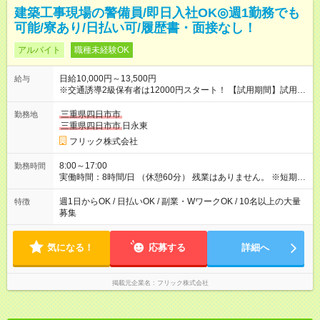
建築工事現場の警備員/即日入社OK◎週1勤務でも
可能/寮あり/日払い可/履歴書・面接なし！
アルバイト
職種未経験OK
日給10,000円～13,500円
給与
※交通誘導2級保有者は12000円スタート！ 【試用期間】試用期
間なし
三重県四日市市
勤務地
三重県四日市市
日永東
フリック株式会社
8:00～17:00
勤務時間
実働時間：8時間/日 （休憩60分） 残業はありません。 ※短期の
募集は行っておりません。予めご了承くださいませ。
週1日からOK / 日払いOK / 副業・WワークOK / 10名以上の大量
特徴
募集
気になる！
応募する
詳細へ
掲載元企業名
フリック株式会社