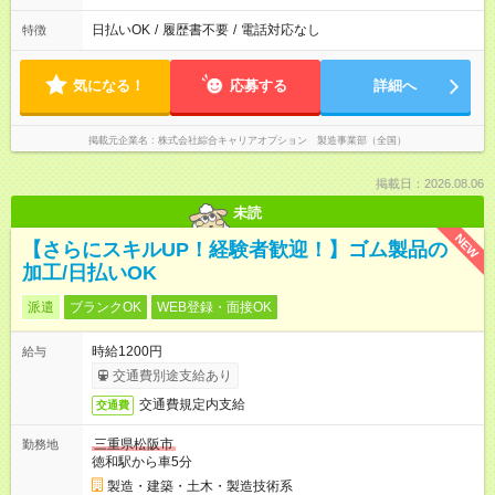
日払いOK
/
履歴書不要
/
電話対応なし
特徴
気になる！
応募する
詳細へ
掲載元企業名
株式会社綜合キャリアオプション 製造事業部（全国）
掲載日：2026.08.06
未読
NEW
【さらにスキルUP！経験者歓迎！】ゴム製品の
加工/日払いOK
派遣
ブランクOK
WEB登録・面接OK
時給1200円
給与
交通費別途支給あり
交通費規定内支給
交通費
三重県松阪市
勤務地
徳和駅から車5分
製造・建築・土木・製造技術系