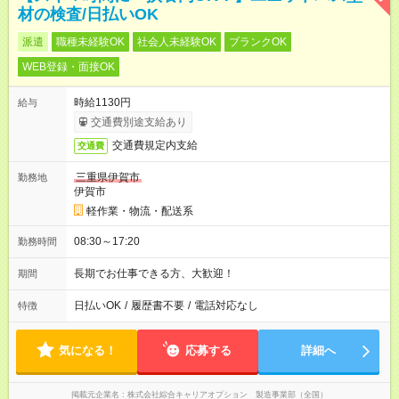
材の検査/日払いOK
派遣
職種未経験OK
社会人未経験OK
ブランクOK
WEB登録・面接OK
時給1130円
給与
交通費別途支給あり
交通費規定内支給
交通費
三重県伊賀市
勤務地
伊賀市
軽作業・物流・配送系
08:30～17:20
勤務時間
長期でお仕事できる方、大歓迎！
期間
日払いOK
/
履歴書不要
/
電話対応なし
特徴
気になる！
応募する
詳細へ
掲載元企業名
株式会社綜合キャリアオプション 製造事業部（全国）