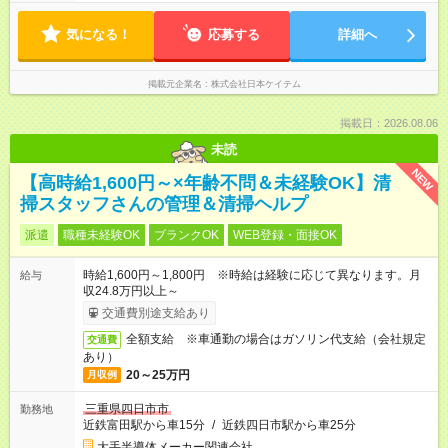
気になる！
応募する
詳細へ
掲載元企業名
株式会社日本ケイテム
掲載日：2026.08.06
未読
NEW
【高時給1,600円～×年齢不問＆未経験OK】清
掃スタッフさんの管理＆清掃ヘルプ
派遣
職種未経験OK
ブランクOK
WEB登録・面接OK
時給1,600円～1,800円 ※時給は経験に応じて異なります。月
給与
収24.8万円以上～
交通費別途支給あり
全額支給 ※車通勤の場合はガソリン代支給（会社規定
交通費
あり）
20～25万円
月収例
三重県四日市市
勤務地
近鉄富田駅から車15分
/
近鉄四日市駅から車25分
大手半導体メーカー関連会社