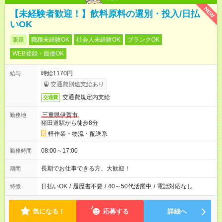
NEW
【未経験者歓迎！】飲料原料の選別・投入/日払
いOK
派遣
職種未経験OK
社会人未経験OK
ブランクOK
WEB登録・面接OK
時給1170円
給与
交通費別途支給あり
交通費規定内支給
交通費
三重県伊賀市
勤務地
猪田道駅から徒歩8分
軽作業・物流・配送系
08:00～17:00
勤務時間
長期でお仕事できる方、大歓迎！
期間
日払いOK
/
履歴書不要
/
40～50代活躍中
/
電話対応なし
特徴
気になる！
応募する
詳細へ