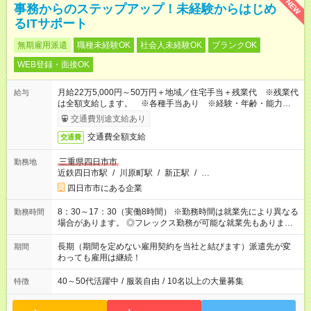
NEW
事務からのステップアップ！未経験からはじめ
るITサポート
無期雇用派遣
職種未経験OK
社会人未経験OK
ブランクOK
WEB登録・面接OK
月給22万5,000円～50万円＋地域／住宅手当＋残業代 ※残業代
給与
は全額支給します。 ※各種手当あり ※経験・年齢・能力等を
考慮して加給・優遇します。
交通費別途支給あり
交通費全額支給
交通費
三重県四日市市
勤務地
近鉄四日市駅
/
川原町駅
/
新正駅
/
…
四日市市にある企業
8：30～17：30（実働8時間） ※勤務時間は就業先により異なる
勤務時間
場合があります。 ◎フレックス勤務が可能な就業先もありま
す。 ◎今よりもさらに働きやすい環境をつくるべく、 働き方
改革に全社をあげて取り組んでいます。
長期（期間を定めない雇用契約を当社と結びます）派遣先が変
期間
わっても雇用は継続！
40～50代活躍中
/
服装自由
/
10名以上の大量募集
特徴