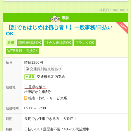
掲載日：2026.08.07
未読
NEW
【誰でもはじめは初心者！】一般事務/日払い
OK
派遣
職種未経験OK
社会人未経験OK
ブランクOK
WEB登録・面接OK
時給1250円
給与
交通費別途支給あり
交通費規定内支給
交通費
三重県松阪市
勤務地
松阪駅から車5分
接客・旅行・サービス系
09:00～17:00
勤務時間
長期でお仕事できる方、大歓迎！
期間
日払いOK
/
履歴書不要
/
40～50代活躍中
特徴