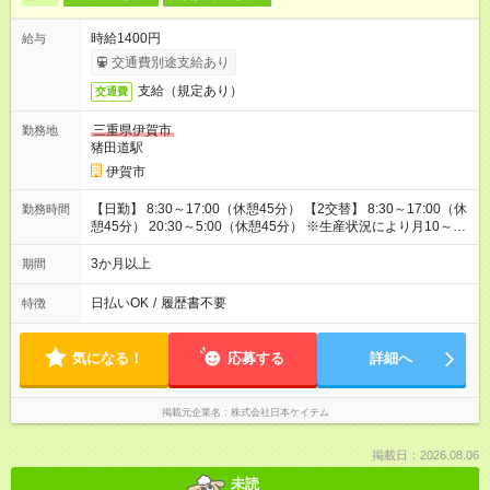
時給1400円
給与
交通費別途支給あり
支給（規定あり）
交通費
三重県伊賀市
勤務地
猪田道駅
伊賀市
【日勤】 8:30～17:00（休憩45分） 【2交替】 8:30～17:00（休
勤務時間
憩45分） 20:30～5:00（休憩45分） ※生産状況により月10～30
時間程度残業あり
3か月以上
期間
日払いOK
/
履歴書不要
特徴
気になる！
応募する
詳細へ
掲載元企業名
株式会社日本ケイテム
掲載日：2026.08.06
未読