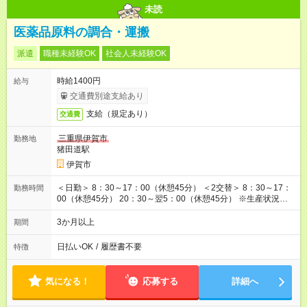
未読
医薬品原料の調合・運搬
派遣
職種未経験OK
社会人未経験OK
時給1400円
給与
交通費別途支給あり
支給（規定あり）
交通費
三重県伊賀市
勤務地
猪田道駅
伊賀市
＜日勤＞ 8：30～17：00（休憩45分） ＜2交替＞ 8：30～17：
勤務時間
00（休憩45分） 20：30～翌5：00（休憩45分） ※生産状況によ
り月10～30時間程度残業あり （1月～6月は繁忙期にて残業が多
めです。）
3か月以上
期間
日払いOK
/
履歴書不要
特徴
気になる！
応募する
詳細へ