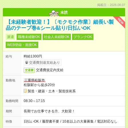
掲載日：2026.08.07
未読
NEW
【未経験者歓迎！】〔モクモク作業〕細長い製
品のテープ巻&シール貼り/日払いOK
派遣
職種未経験OK
社会人未経験OK
ブランクOK
WEB登録・面接OK
時給1300円
給与
交通費別途支給あり
交通費規定内支給
交通費
三重県松阪市
勤務地
松阪駅から徒歩20分
製造・建築・土木・製造技術系
08:30～17:15
勤務時間
長期でお仕事できる方、大歓迎！
期間
日払いOK
/
履歴書不要
/
10名以上の大量募集
/
電話対応なし
特徴