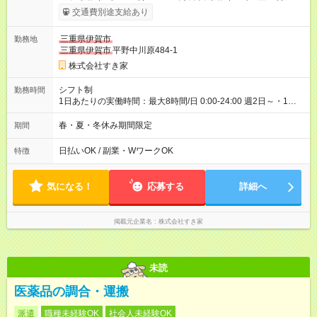
1500円 高校生時給：1087円 【特別手当】早朝手当（5：00-9：
交通費別途支給あり
00）時給+150円 【試用期間】試用期間あり 試用期間の長さ：1
ヶ月 雇用形態、給与は本採用時と同じです。 試用期間の実態は
三重県伊賀市
勤務地
30日（※条件変更なし）ですが、切り上げで一ヶ月とさせてい
三重県伊賀市
平野中川原484-1
ただきます。 研修制度あり：15時間(研修中も同時給）
株式会社すき家
シフト制
勤務時間
1日あたりの実働時間：最大8時間/日 0:00-24:00 週2日～・1日
2h～OK ＜シフト例＞ 〇朝帯 5:00-9:00 〇昼帯 9:00-14:00 〇午
後帯 14:00-18:00 〇夜帯 18:00-22:00 〇深夜帯 22:00-翌5:00 基
春・夏・冬休み期間限定
期間
本は固定シフトですが家庭の都合などイレギュラーには対応し
ます♪
日払いOK / 副業・WワークOK
特徴
気になる！
応募する
詳細へ
掲載元企業名
株式会社すき家
未読
医薬品の調合・運搬
派遣
職種未経験OK
社会人未経験OK