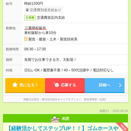
時給1200円
給与
交通費別途支給あり
交通費規定内支給
交通費
三重県松阪市
勤務地
東松阪駅から車10分
製造・建築・土木・製造技術系
08:30～17:30
勤務時間
長期でお仕事できる方、大歓迎！
期間
日払いOK
/
履歴書不要
/
40～50代活躍中
/
電話対応なし
特徴
気になる！
応募する
詳細へ
掲載元企業名
株式会社綜合キャリアオプション 製造事業部（全国）
掲載日：2026.08.06
未読
NEW
【経験活かしてステップUP！！】ゴムホースや