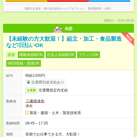
掲載元企業名
株式会社綜合キャリアオプション 製造事業部（全国）
掲載日：2026.08.06
未読
NEW
【未経験の方大歓迎！】組立・加工・食品製造
など/日払いOK
派遣
職種未経験OK
社会人未経験OK
ブランクOK
WEB登録・面接OK
時給1200円
給与
交通費別途支給あり
交通費規定内支給
交通費
三重県津市
勤務地
津市
製造・建築・土木・製造技術系
08:45～17:20
勤務時間
長期でお仕事できる方、大歓迎！
期間