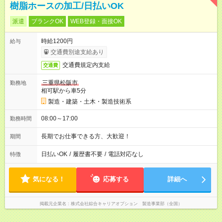
樹脂ホースの加工/日払いOK
派遣
ブランクOK
WEB登録・面接OK
時給1200円
給与
交通費別途支給あり
交通費規定内支給
交通費
三重県松阪市
勤務地
相可駅から車5分
製造・建築・土木・製造技術系
08:00～17:00
勤務時間
長期でお仕事できる方、大歓迎！
期間
日払いOK
/
履歴書不要
/
電話対応なし
特徴
気になる！
応募する
詳細へ
掲載元企業名
株式会社綜合キャリアオプション 製造事業部（全国）