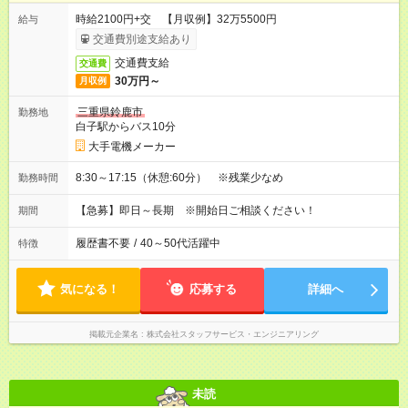
時給2100円+交 【月収例】32万5500円
給与
交通費別途支給あり
交通費支給
交通費
30万円～
月収例
三重県鈴鹿市
勤務地
白子駅からバス10分
大手電機メーカー
8:30～17:15（休憩:60分） ※残業少なめ
勤務時間
【急募】即日～長期 ※開始日ご相談ください！
期間
履歴書不要
/
40～50代活躍中
特徴
気になる！
応募する
詳細へ
掲載元企業名
株式会社スタッフサービス・エンジニアリング
未読