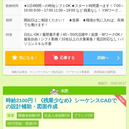
★1日4時間～の時短シフトOK ★スタート時間選べます！ 7:00～
勤務時間
16:00 9:00～17:00 11:00～19:00 など 残業なし！ ※Wワークの
場合、他のお仕事と合わせ週40時間超の就業はご案内できませ
ん ※法令に基づき、週20時間以上勤務は社会保険への加入対象
開始日はご相談ください！ ★急募 ★職場が気に入れば、長期
期間
となります ※労働者派遣法（日雇い派遣の原則禁止）により、
でも働けます！
短時間・短期間の就業はご案内が難しい場合があります
日払いOK
/
履歴書不要
/
40～50代活躍中
/
副業・WワークOK
/
特徴
服装自由
/
シフト勤務
/
10名以上の大量募集
/
電話対応なし
/
パ
ソコンスキル不要
気になる！
応募する
詳細へ
掲載元企業名
マンパワーグループ株式会社 ケアサービス事業部 （医療福祉介護関連）
掲載日：2026.08.07
未読
NEW
時給2100円！《残業少なめ》シーケンスCADで
の設計補助・図面作成
派遣
職種未経験OK
社会人未経験OK
ブランクOK
WEB登録・面接OK