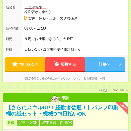
三重県松阪市
勤務地
徳和駅から車5分
製造・建築・土木・製造技術系
08:00～17:00
勤務時間
長期でお仕事できる方、大歓迎！
期間
日払いOK
/
履歴書不要
/
電話対応なし
特徴
気になる！
応募する
詳細へ
掲載元企業名
株式会社綜合キャリアオプション 製造事業部（全国）
掲載日：2026.08.06
未読
NEW
【さらにスキルUP！経験者歓迎！】パンフ印刷
機の紙セット・機械OP/日払いOK
派遣
ブランクOK
WEB登録・面接OK