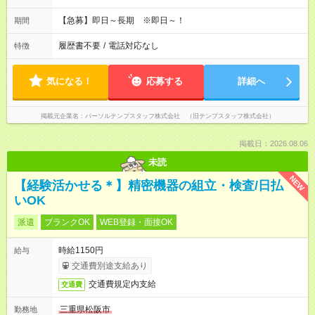
【急募】即日～長期 ※即日～！
期間
履歴書不要
/
電話対応なし
特徴
気になる！
応募する
詳細へ
掲載元企業名
パーソルテンプスタッフ株式会社 （旧テンプスタッフ株式会社）
掲載日：2026.08.06
未読
NEW
【経験活かせる＊】精密機器の組立・検査/日払
いOK
派遣
ブランクOK
WEB登録・面接OK
時給1150円
給与
交通費別途支給あり
交通費規定内支給
交通費
三重県松阪市
勤務地