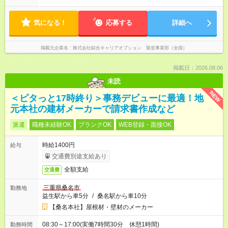
気になる！
応募する
詳細へ
掲載元企業名
株式会社綜合キャリアオプション 製造事業部（全国）
掲載日：2026.08.06
未読
NEW
＜ピタっと17時終り＞事務デビューに最適！地
元本社の建材メーカーで請求書作成など
派遣
職種未経験OK
ブランクOK
WEB登録・面接OK
時給1400円
給与
交通費別途支給あり
全額支給
交通費
三重県桑名市
勤務地
益生駅から車5分
/
桑名駅から車10分
【桑名本社】屋根材・壁材のメーカー
08:30～17:00(実働7時間30分 休憩1時間)
勤務時間