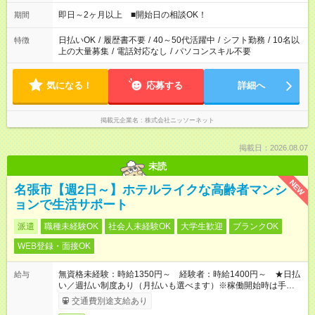
即日～2ヶ月以上 ■開始日の相談OK！
期間
日払いOK
/
履歴書不要
/
40～50代活躍中
/
シフト勤務
/
10名以
特徴
上の大量募集
/
電話対応なし
/
パソコンスキル不要
気になる！
応募する
詳細へ
掲載元企業名
株式会社ニッソーネット
掲載日：2026.08.07
未読
NEW
名張市【週2日～】ホテルライクな高齢者マンシ
ョンで生活サポート
派遣
職種未経験OK
社会人未経験OK
大学生歓迎
ブランクOK
WEB登録・面接OK
無資格未経験：時給1350円～ 経験者：時給1400円～ ★日払
給与
い／週払い制度あり（月払いも選べます）※稼働開始時は手続き
完了次第のお支払いとなります。
交通費別途支給あり