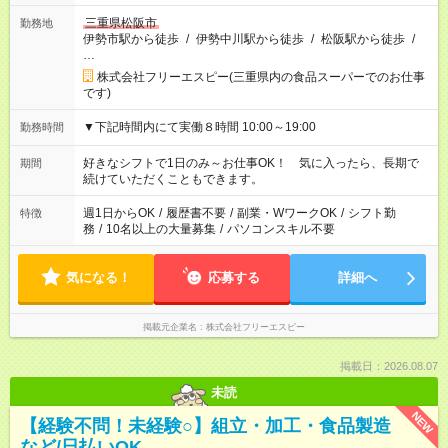
三重県松阪市
勤務地
伊勢市駅から徒歩
/
伊勢中川駅から徒歩
/
松阪駅から徒歩
/
…
株式会社フリーエスピー(三重県内の食品スーパーでのお仕事
です)
▼下記時間内にて実働８時間 10:00～19:00
勤務時間
好きなシフトで1日のみ～お仕事OK！ 気に入ったら、長期で
期間
続けていただくこともできます。
週1日からOK
/
履歴書不要
/
副業・WワークOK
/
シフト勤
特徴
務
/
10名以上の大量募集
/
パソコンスキル不要
気になる！
応募する
詳細へ
掲載元企業名
株式会社フリーエスピー
掲載日：2026.08.07
未読
NEW
【経験不問！未経験○】組立・加工・食品製造
など/日払いOK