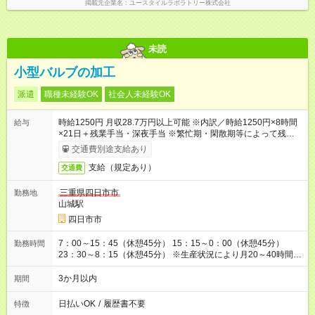
掲載元企業名
ユースタイルラボラトリー株式会社
未読
小型バルブの加工
派遣
職種未経験OK
社会人未経験OK
時給1250円 月収28.7万円以上可能 ※内訳／時給1250円×8時間
給与
×21日＋残業手当・深夜手当 ※繁忙期・閑散期等によって残業時
間は変動します ＊日払い・仮払いOK（アプリでカンタン申
交通費別途支給あり
請！）
支給（規定あり）
交通費
三重県四日市市
勤務地
山城駅
四日市市
7：00～15：45（休憩45分） 15：15～0：00（休憩45分）
勤務時間
23：30～8：15（休憩45分） ※生産状況により月20～40時間程
度残業あり ※希望があれば専属勤務など相談OK
3か月以内
期間
日払いOK
/
履歴書不要
特徴