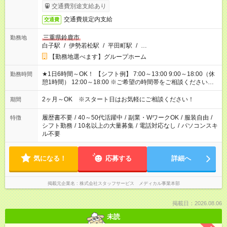
交通費別途支給あり
交通費規定内支給
交通費
三重県鈴鹿市
勤務地
白子駅
/
伊勢若松駅
/
平田町駅
/
…
【勤務地選べます】グループホーム
★1日6時間～OK！ 【シフト例】 7:00～13:00 9:00～18:00（休
勤務時間
憩1時間） 12:00～18:00 ※ご希望の時間帯をご相談ください。
※日勤、夜勤のみ、変則的な勤務等も相談OK！
2ヶ月～OK ※スタート日はお気軽にご相談ください！
期間
履歴書不要
/
40～50代活躍中
/
副業・WワークOK
/
服装自由
/
特徴
シフト勤務
/
10名以上の大量募集
/
電話対応なし
/
パソコンスキ
ル不要
気になる！
応募する
詳細へ
掲載元企業名
株式会社スタッフサービス メディカル事業本部
掲載日：2026.08.06
未読