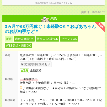
掲載元企業名
株式会社日本ケイテム
掲載日：2026.08.07
未読
NEW
3ヵ月で68万円稼ぐ！未経験OK＊おばあちゃん
のお話相手など＊
派遣
職種未経験OK
社会人未経験OK
ブランクOK
WEB登録・面接OK
無資格の方：時給1300円～1625円 / 介護福祉士：時給1600円～
給与
2000円 / 初任者以上：時給1400円～1750円
交通費別途支給あり
全額支給
交通費
三重県伊勢市
勤務地
伊勢市駅
/
宇治山田駅
/
五十鈴川駅
/
…
介護施設や病院など ★自宅近くの施設がいいなど勤務地ご
相談ください
【シフト例】 07:00～16:00 09:00～18:00 17:00～09:00 ※ 上記
勤務時間
は一例です！その他シフトもご相談ください！