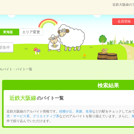
近鉄大阪線の
会員登録
エリア変更
東海版
望条件
ルバイト・バイト一覧
検索結果
近鉄大阪線
のバイト一覧
近鉄大阪線のアルバイト情報です。
桔梗が丘
、
美旗
、
名張
などの駅をチェックしてみ
売・サービス系
、
クリエイティブ系
などのアルバイトを取り揃えています。さらに、
件で絞り込んでいただけます。