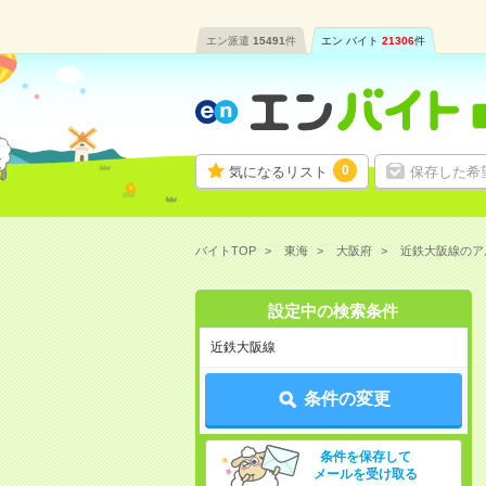
エン派遣
15491
件
エン バイト
21306
件
0
気になるリスト
保存した希
バイトTOP
東海
大阪府
近鉄大阪線のア
設定中の検索条件
近鉄大阪線
条件の変更
条件を保存して
メールを受け取る