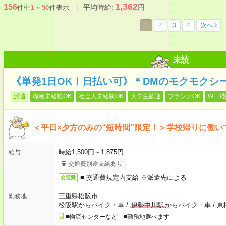
1,362
156
平均時給:
円
件中
1
～
50
件表示
1
2
3
4
次へ
未読
《単発1日OK！日払い可》＊DMのモクモクシ
派遣
職種未経験OK
社会人未経験OK
大学生歓迎
ブランクOK
WEB
＜平日×夕方のみの“短時間”限定！＞学校帰りに働
時給1,500円～1,875円
給与
交通費別途支給あり
■ 交通費規定内支給 ※派遣先による
交通費
三重県松阪市
勤務地
松阪駅からバイク・車
/
伊勢中川駅
からバイク・車
/
東
■物流センターなど ■勤務地選べます