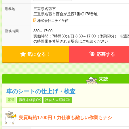
三重県名張市
勤務地
三重県名張市百合が丘西1番町178番地
株式会社ニチイ学館
830～17:00
勤務時間
実働時間：7時間30分/日 8:30～17:00（休憩60分）
の時間帯を希望される場合はご相談ください
気になる！
応募する
未読
車のシートの仕上げ・検査
派遣
職種未経験OK
社会人未経験OK
実質時給1700円！力仕事も難しい作業もナシ