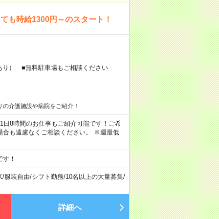
も時給1300円～のスタート！
あり） ■無料駐車場もご相談ください
リの介護施設や病院をご紹介！
ちろん1日8時間のお仕事もご紹介可能です！ご希
場合も遠慮なくご相談ください。 ※週最低
です！
K
/
服装自由
/
シフト勤務
/
10名以上の大量募集
/
詳細へ