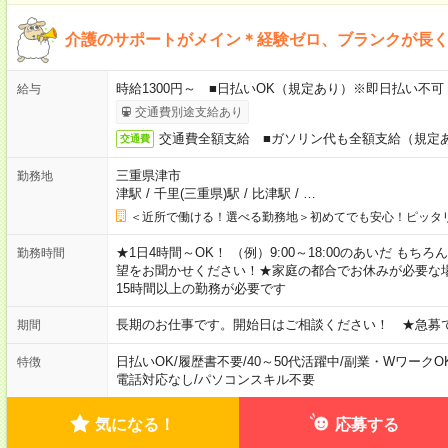
介護のサポートがメイン＊経験ゼロ、ブランクが長くて
時給1300円～ ■日払いOK（規定あり）※即日払い不可
給与
交通費別途支給あり
交通費全額支給 ■ガソリン代も全額支給（規定
交通費
三重県津市
勤務地
津駅
/
千里(三重県)駅
/
比津駅
/
…
＜近所で働ける！選べる勤務地＞初めてでも安心！ピッタ
★1日4時間～OK！ （例）9:00～18:00のあいだ も
勤務時間
望をお聞かせください！★家庭の都合でお休みが必要な
15時間以上の勤務が必要です
長期のお仕事です。開始日はご相談ください！ ★急募
期間
日払いOK
/
履歴書不要
/
40～50代活躍中
/
副業・WワークO
特徴
電話対応なし
/
パソコンスキル不要
気になる！
応募する