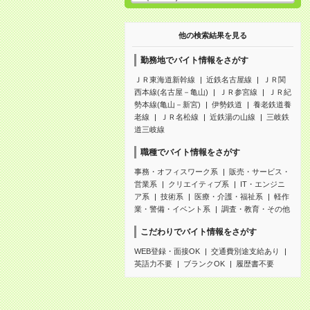
他の検索結果を見る
勤務地でバイト情報をさがす
ＪＲ東海道新幹線
近鉄名古屋線
ＪＲ関
西本線(名古屋－亀山)
ＪＲ参宮線
ＪＲ紀
勢本線(亀山－新宮)
伊勢鉄道
養老鉄道養
老線
ＪＲ名松線
近鉄湯の山線
三岐鉄
道三岐線
職種でバイト情報をさがす
事務・オフィスワーク系
販売・サービス・
営業系
クリエイティブ系
IT・エンジニ
ア系
技術系
医療・介護・福祉系
軽作
業・警備・イベント系
調査・教育・その他
こだわりでバイト情報をさがす
WEB登録・面接OK
交通費別途支給あり
英語力不要
ブランクOK
履歴書不要