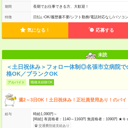
長期でお仕事できる方、大歓迎！
期間
日払いOK
/
履歴書不要
/
シフト勤務
/
電話対応なし
/
パソコ
特徴
気になる！
応募する
未読
＜土日祝休み＞フォロー体制◎名張市立病院で
格OK／ブランクOK
アルバイト
職種未経験OK
週2～3日OK！土日祝休み！正社員登用あり！のバイ
時給1,090円～
給与
[時給] 有資格者：1140～1160円 無資格者：1090円
交通費別途支給あり