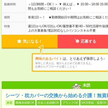
＜1日3時間～OK！＞ ▼ 例えば… ▼ 15:00～18:00 15:00
勤務時間
間もお気軽にご相談ください！
単発1日～！ ★勤務開始日や期間はお気軽にご相談くだ
期間
週1日からOK
/
日払いOK
/
履歴書不要
/
40～50代活躍中
/
副
特徴
上の大量募集
/
電話対応なし
/
パソコンスキル不要
気になる！
応募する
興味のあるバイト
は、とりあえず保存しよう♪
保存した求人は、後からまとめて応募できるよ。
企業からアプローチが届くことも！
未読
シーツ・枕カバーの交換から始める介護！無資
派遣
職種未経験OK
社会人未経験OK
ブランクOK
WEB登録・面接OK