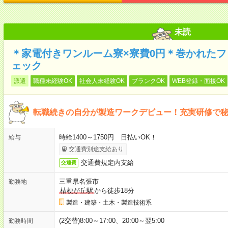
未読
＊家電付きワンルーム寮×寮費0円＊巻かれたフ
ェック
派遣
職種未経験OK
社会人未経験OK
ブランクOK
WEB登録・面接OK
転職続きの自分が製造ワークデビュー！充実研修で秘
時給1400～1750円 日払いOK！
給与
交通費別途支給あり
交通費規定内支給
交通費
三重県名張市
勤務地
桔梗が丘駅
から徒歩18分
製造・建築・土木・製造技術系
(2交替)8:00～17:00、20:00～翌5:00
勤務時間