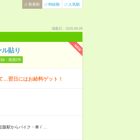
新着順
時給順
人気順
掲載日：2026.08.09
NEW
ール貼り
登録・面接OK
いて…翌日にはお給料ゲット！
松阪駅からバイク・車
/
…