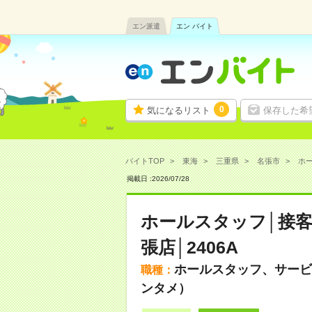
エン派遣
エン バイト
0
気になるリスト
保存した希
バイトTOP
東海
三重県
名張市
ホー
掲載日 :
2026
/
07
/
28
ホールスタッフ│接
張店│2406A
ホールスタッフ、サービ
職種：
ンタメ）