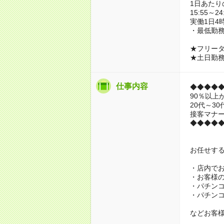
1日あたり
15:55～24
実働1日4
・最低勤務
★フリー
★土日勤
仕事内容
◆◆◆◆
90％以上
20代～3
接客マナ
◆◆◆◆
お任せす
・店内で
・お客様
・パチン
・パチン
などお客