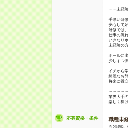
＝＝未経
手厚い研
安心して
研修では
仕事の流
いきなり
未経験の
ホールに
少しずつ慣
イチから
綺麗なお
将来に役
～～～～
業界大手
楽しく稼
応募資格・条件
職種未経
※20歳以