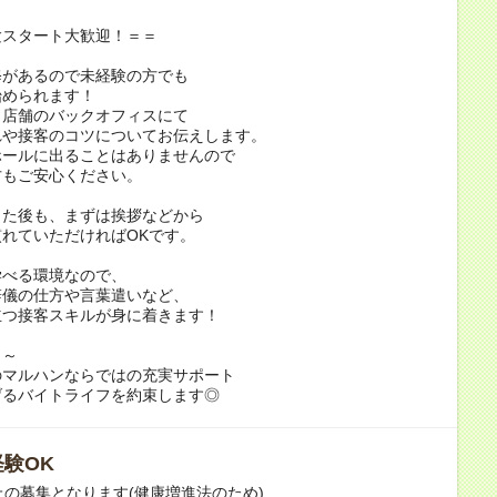
験スタート大歓迎！＝＝
修があるので未経験の方でも
始められます！
、店舗のバックオフィスにて
れや接客のコツについてお伝えします。
ホールに出ることはありませんので
方もご安心ください。
出た後も、まずは挨拶などから
れていただければOKです。
学べる環境なので、
辞儀の仕方や言葉遣いなど、
立つ接客スキルが身に着きます！
～～
のマルハンならではの充実サポート
げるバイトライフを約束します◎
験OK
上の募集となります(健康増進法のため)