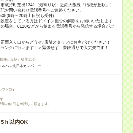
市蔵持町芝出1341（最寄り駅：近鉄大阪線『桔梗が丘駅』）
下記お問い合わせ電話番号へご連絡ください。
4-508(9時～20時土日祝も受付)
否設定をしている方はドメイン拒否の解除をお願いいたします
の場合、0120などから始まる電話番号から発信する場合がご
は正面入り口からどうぞ♪店舗スタッフにお声がけください！
フランクに行います！＞緊張せず、普段通りで大丈夫です！
桔梗が丘駅』徒歩15分
マルハン北日本カンパニー
シフト制）
す！
希望の休日を申請して頂きます。
/ 5ｈ以内OK