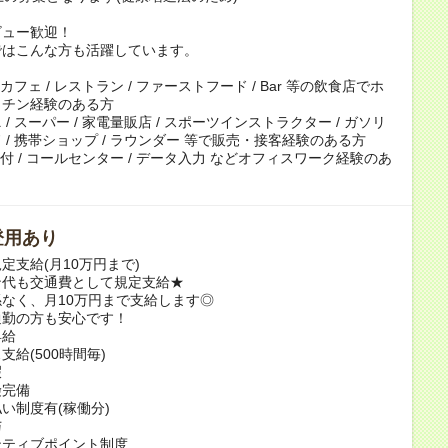
ビュー歓迎！
ではこんな方も活躍しています。
 カフェ / レストラン / ファーストフード / Bar 等の飲食店でホ
ッチン経験のある方
/ スーパー / 家電量販店 / スポーツインストラクター / ガソリ
 / 携帯ショップ / ラウンダー 等で販売・接客経験のある方
 受付 / コールセンター / データ入力 などオフィスワーク経験のあ
登用あり
定支給(月10万円まで)
ン代も交通費として規定支給★
なく、月10万円まで支給します◎
通勤の方も安心です！
昇給
支給(500時間毎)
暇
険完備
い制度有(稼働分)
与
ンティブポイント制度