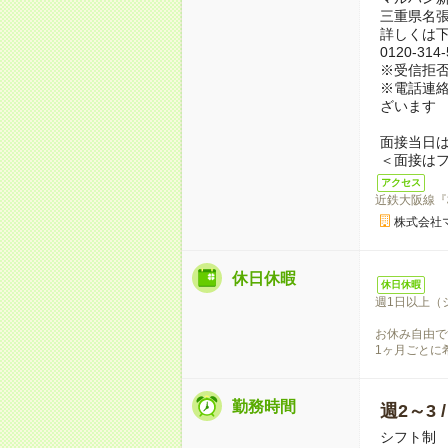
三重県名張
詳しくは
0120-31
※受信拒
※電話連絡
ざいます
面接当日
＜面接は
アクセス
近鉄大阪線『
株式会社
休日休暇
休日休暇
週1日以上（
お休み自由で
1ヶ月ごとに
勤務時間
週2～3 
シフト制