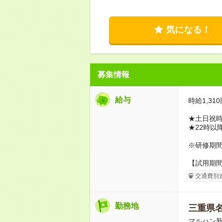
気になる！
募集情報
給与
時給1,310
★土日祝時
★22時以
※研修期間1
【試用期
交通費別
勤務地
三重県
マルハン