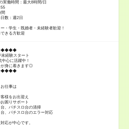
の実働時間：最大8時間/日
:55
時間
日数：週2日
ター・学生・既婚者・未経験者歓迎！
務できる方歓迎
◆◆◆◆◆
が未経験スタート
0代中心に活躍中！
ーが身に着きます◎
◆◆◆◆◆
るお仕事は
お客様をお出迎え
のお困りサポート
コ台、パチスロ台の清掃
コ台、パチスロ台のエラー対応
様対応が中心です。