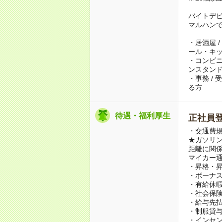
バイトデ
マルハン
・居酒屋 /
ール・キ
・コンビニ 
ンスタンド
・事務 /
る方
待遇・福利厚生
正社員
・交通費規
★ガソリ
距離に関係
マイカー
・昇格・
・ボーナス
・有給休
・社会保
・給与先払
・制服貸
・インセ