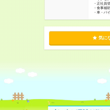
・正社員
・食事補
・車・バ
気に