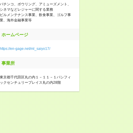
パチンコ、ボウリング、アミューズメント、
シネマなどレジャーに関する業務
ビルメンテナンス事業、飲食事業、ゴルフ事
業、海外金融事業等
ホームページ
https://en-gage.net/ml_saiyo17/
事業所
東京都千代田区丸の内１－１１－１パシフィ
ックセンチュリープレイス丸の内28階