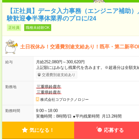
【正社員】データ入力事務（エンジニア補助）
験歓迎◆半導体業界のプロに/24
正社員
職種未経験OK
土日祝休み！交通費別途支給あり！既卒・第二新卒O
月給252,080円～300,620円
給与
上記額にはみなし残業代を含みます。※超過分は全額支
交通費別途支給あり
三重県鈴鹿市
勤務地
三重県鈴鹿市
株式会社コプロテクノロジー
9:00～18:00
勤務時間
実働時間：8時間/日 ●平均残業時間 月13.2時間
気になる！
応募する