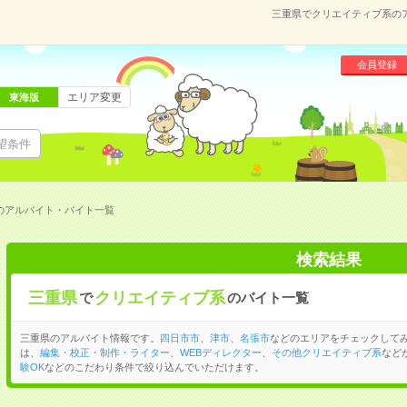
三重県でクリエイティブ系の
会員登録
エリア変更
東海版
望条件
のアルバイト・バイト一覧
検索結果
三重県
クリエイティブ系
で
のバイト一覧
三重県のアルバイト情報です。
四日市市
、
津市
、
名張市
などのエリアをチェックして
は、
編集・校正・制作・ライター
、
WEBディレクター
、
その他クリエイティブ系
など
験OK
などのこだわり条件で絞り込んでいただけます。