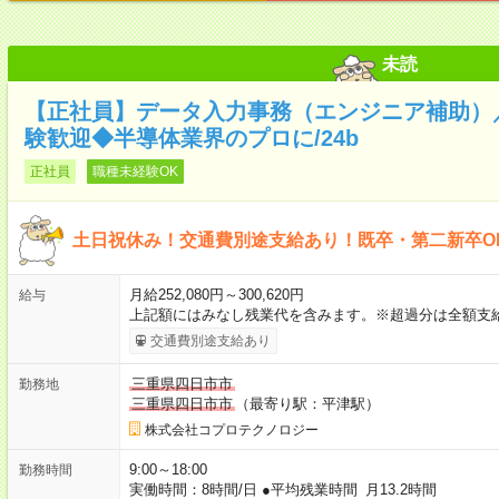
未読
【正社員】データ入力事務（エンジニア補助）
験歓迎◆半導体業界のプロに/24b
正社員
職種未経験OK
土日祝休み！交通費別途支給あり！既卒・第二新卒O
月給252,080円～300,620円
給与
上記額にはみなし残業代を含みます。※超過分は全額支
交通費別途支給あり
三重県四日市市
勤務地
三重県四日市市
（最寄り駅：平津駅）
株式会社コプロテクノロジー
9:00～18:00
勤務時間
実働時間：8時間/日 ●平均残業時間 月13.2時間