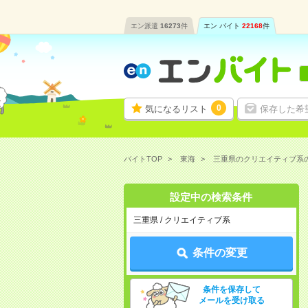
エン派遣
16273
件
エン バイト
22168
件
0
気になるリスト
保存した希
バイトTOP
東海
三重県のクリエイティブ系
設定中の検索条件
三重県 / クリエイティブ系
条件の変更
条件を保存して
メールを受け取る