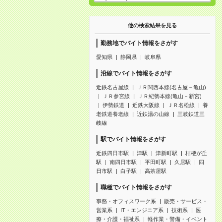
他の検索結果を見る
勤務地でバイト情報をさがす
愛知県
静岡県
岐阜県
沿線でバイト情報をさがす
近鉄名古屋線
ＪＲ関西本線(名古屋－亀山)
ＪＲ参宮線
ＪＲ紀勢本線(亀山－新宮)
伊勢鉄道
近鉄大阪線
ＪＲ名松線
養
老鉄道養老線
近鉄湯の山線
三岐鉄道三
岐線
駅でバイト情報をさがす
近鉄四日市駅
津駅
津新町駅
桔梗が丘
駅
南四日市駅
平田町駅
久居駅
四
日市駅
白子駅
高茶屋駅
職種でバイト情報をさがす
事務・オフィスワーク系
販売・サービス・
営業系
IT・エンジニア系
技術系
医
療・介護・福祉系
軽作業・警備・イベント