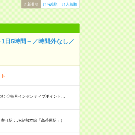
新着順
時給順
人気順
1日5時間～／時間外なし／
イト
含む ◇毎月インセンティブポイント…
最寄り駅：JR紀勢本線「高茶屋駅」）