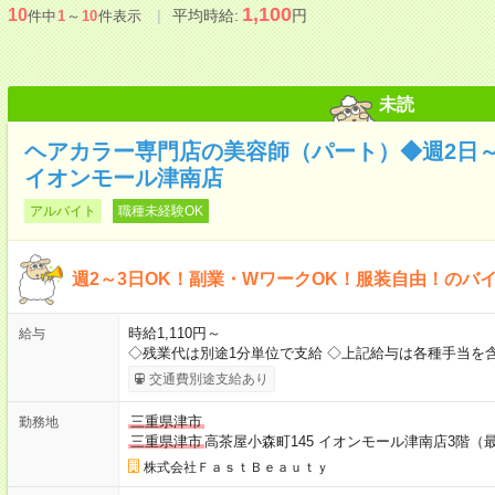
1,100
10
平均時給:
円
件中
1
～
10
件表示
未読
ヘアカラー専門店の美容師（パート）◆週2日～
イオンモール津南店
アルバイト
職種未経験OK
週2～3日OK！副業・WワークOK！服装自由！のバ
時給1,110円～
給与
◇残業代は別途1分単位で支給 ◇上記給与は各種手当を
交通費別途支給あり
三重県津市
勤務地
三重県津市
高茶屋小森町145 イオンモール津南店3階（
株式会社ＦａｓｔＢｅａｕｔｙ