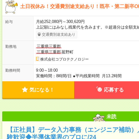
土日祝休み！交通費別途支給あり！既卒・第二新卒O
月給252,080円～300,620円
給与
上記額にはみなし残業代を含みます。※超過分は全額支
交通費別途支給あり
三重県三重郡
勤務地
三重県三重郡
菰野町
株式会社コプロテクノロジー
9:00～18:00
勤務時間
実働時間：8時間/日 ●平均残業時間 月13.2時間
気になる！
応募する
未読
【正社員】データ入力事務（エンジニア補助）
験歓迎◆半導体業界のプロに/24