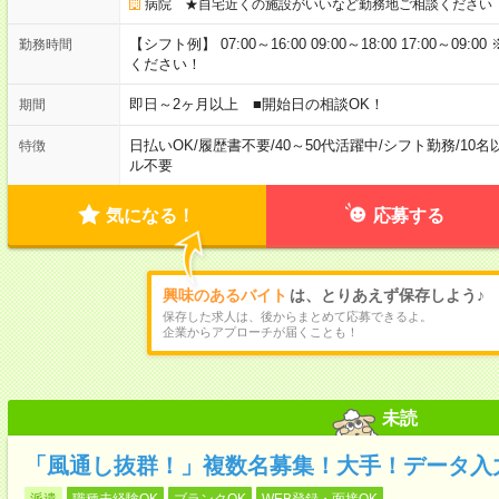
病院 ★自宅近くの施設がいいなど勤務地ご相談ください
【シフト例】 07:00～16:00 09:00～18:00 17:00
勤務時間
ください！
即日～2ヶ月以上 ■開始日の相談OK！
期間
日払いOK
/
履歴書不要
/
40～50代活躍中
/
シフト勤務
/
10名
特徴
ル不要
気になる！
応募する
興味のあるバイト
は、とりあえず保存しよう♪
保存した求人は、後からまとめて応募できるよ。
企業からアプローチが届くことも！
未読
「風通し抜群！」複数名募集！大手！データ入
派遣
職種未経験OK
ブランクOK
WEB登録・面接OK