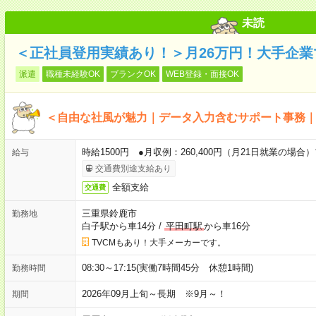
未読
＜正社員登用実績あり！＞月26万円！大手企業
派遣
職種未経験OK
ブランクOK
WEB登録・面接OK
＜自由な社風が魅力｜データ入力含むサポート事務
時給1500円 ●月収例：260,400円（月21日就業の場
給与
交通費別途支給あり
全額支給
交通費
三重県鈴鹿市
勤務地
白子駅から車14分
/
平田町駅
から車16分
TVCMもあり！大手メーカーです。
08:30～17:15(実働7時間45分 休憩1時間)
勤務時間
2026年09月上旬～長期 ※9月～！
期間