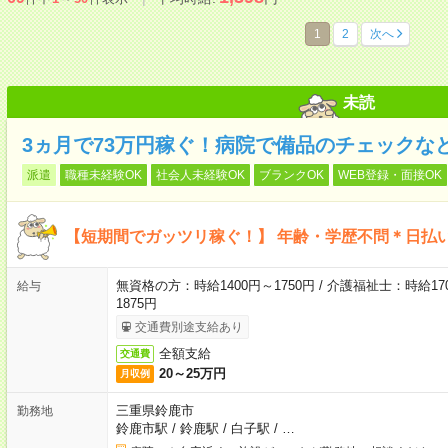
1
2
次へ
未読
3ヵ月で73万円稼ぐ！病院で備品のチェックな
派遣
職種未経験OK
社会人未経験OK
ブランクOK
WEB登録・面接OK
【短期間でガッツリ稼ぐ！】 年齢・学歴不問＊日払い
無資格の方：時給1400円～1750円 / 介護福祉士：時給170
給与
1875円
交通費別途支給あり
全額支給
交通費
20～25万円
月収例
三重県鈴鹿市
勤務地
鈴鹿市駅
/
鈴鹿駅
/
白子駅
/
…