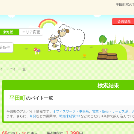
平田町駅の
会員登録
エリア変更
東海版
望条件
イト・バイト一覧
検索結果
平田町
のバイト一覧
平田町のアルバイト情報です。
オフィスワーク・事務系
、
営業・販売・サービス系
、
ます。さらに、
単発
などの期間や、
職種未経験OK
などのこだわり条件で絞り込んでい
1,398
69
平均時給:
円
件中
1
～
50
件表示