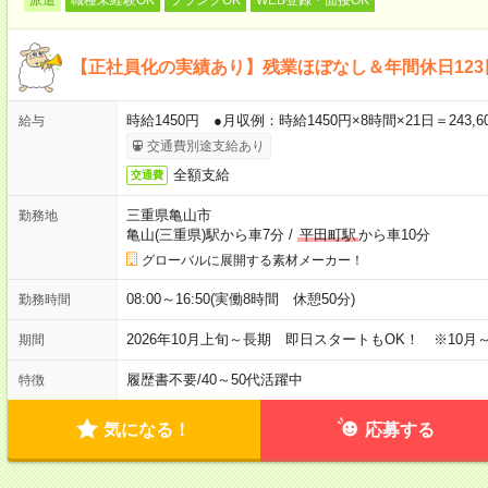
【正社員化の実績あり】残業ほぼなし＆年間休日12
時給1450円 ●月収例：時給1450円×8時間×21日＝243,
給与
交通費別途支給あり
全額支給
交通費
三重県亀山市
勤務地
亀山(三重県)駅から車7分
/
平田町駅
から車10分
グローバルに展開する素材メーカー！
08:00～16:50(実働8時間 休憩50分)
勤務時間
2026年10月上旬～長期 即日スタートもOK！ ※10月
期間
履歴書不要
/
40～50代活躍中
特徴
気になる！
応募する