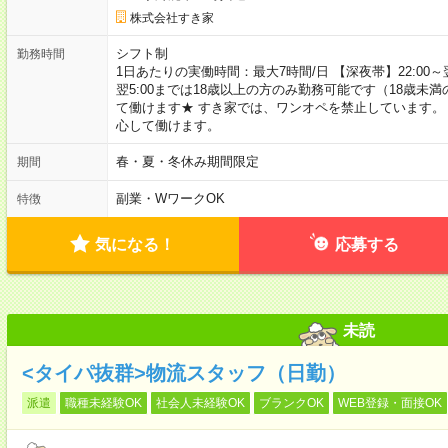
株式会社すき家
シフト制
勤務時間
1日あたりの実働時間：最大7時間/日 【深夜帯】22:00～翌5:
翌5:00までは18歳以上の方のみ勤務可能です（18歳未
て働けます★ すき家では、ワンオペを禁止しています。
心して働けます。
春・夏・冬休み期間限定
期間
副業・WワークOK
特徴
気になる！
応募する
未読
<タイパ抜群>物流スタッフ（日勤）
派遣
職種未経験OK
社会人未経験OK
ブランクOK
WEB登録・面接OK