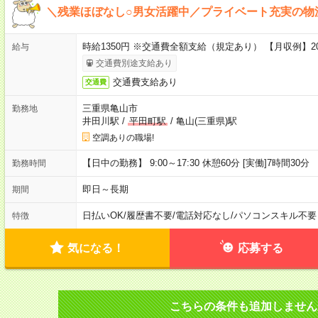
＼残業ほぼなし○男女活躍中／プライベート充実の物
時給1350円 ※交通費全額支給（規定あり） 【月収例】2
給与
交通費別途支給あり
交通費支給あり
交通費
三重県亀山市
勤務地
井田川駅
/
平田町駅
/
亀山(三重県)駅
空調ありの職場!
【日中の勤務】 9:00～17:30 休憩60分 [実働]7時間30分
勤務時間
即日～長期
期間
日払いOK
/
履歴書不要
/
電話対応なし
/
パソコンスキル不要
特徴
気になる！
応募する
こちらの条件も追加しません