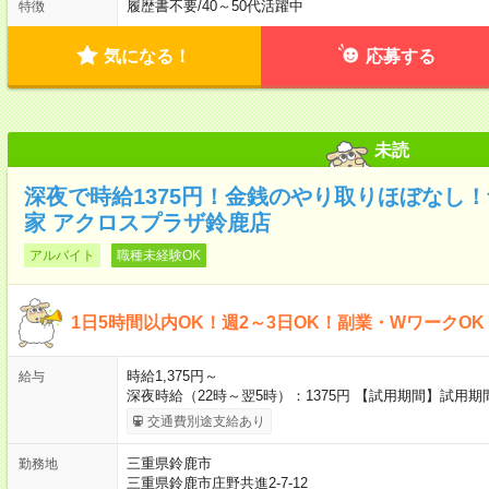
履歴書不要
/
40～50代活躍中
特徴
気になる！
応募する
未読
深夜で時給1375円！金銭のやり取りほぼなし
家 アクロスプラザ鈴鹿店
アルバイト
職種未経験OK
1日5時間以内OK！週2～3日OK！副業・WワークO
時給1,375円～
給与
深夜時給（22時～翌5時）：1375円 【試用期間】試用
交通費別途支給あり
三重県鈴鹿市
勤務地
三重県鈴鹿市庄野共進2-7-12