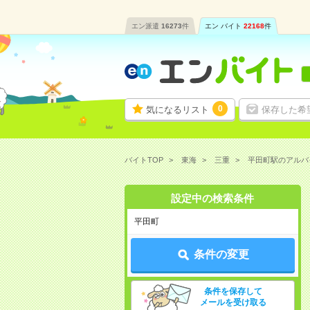
エン派遣
16273
件
エン バイト
22168
件
0
気になるリスト
保存した希
バイトTOP
東海
三重
平田町駅のアルバ
設定中の検索条件
平田町
条件の変更
条件を保存して
メールを受け取る