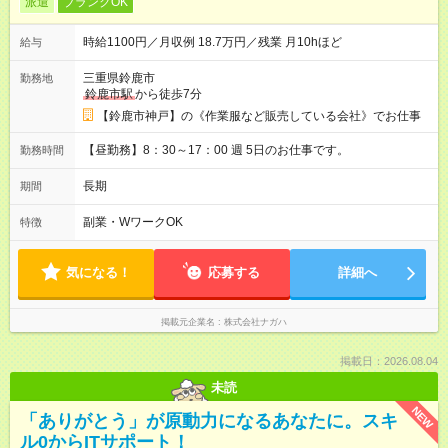
派遣
ブランクOK
時給1100円／月収例 18.7万円／残業 月10hほど
給与
三重県鈴鹿市
勤務地
鈴鹿市駅
から徒歩7分
【鈴鹿市神戸】の《作業服など販売している会社》でお仕事
【昼勤務】8：30～17：00 週 5日のお仕事です。
勤務時間
長期
期間
副業・WワークOK
特徴
気になる！
応募する
詳細へ
掲載元企業名
株式会社ナガハ
掲載日：2026.08.04
未読
NEW
「ありがとう」が原動力になるあなたに。スキ
ル0からITサポート！