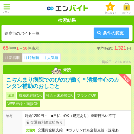
0
メニュー
気になる！
ログイン
検索結果
条件の変更
鈴鹿市のバイト一覧
65
1,321
件中
1
～
50
件表示
平均時給:
円
新着順
時給順
人気順
掲載日：2026.08.05
未読
NEW
こぢんまり病院でのびのび働く＊清掃中心のカ
ンタン補助のおしごと
派遣
職種未経験OK
社会人未経験OK
ブランクOK
WEB登録・面接OK
時給1250円～ ■日払いOK（規定あり）※即日払い不可
給与
交通費別途支給あり
交通費全額支給 ■ガソリン代も全額支給（規定あ
交通費