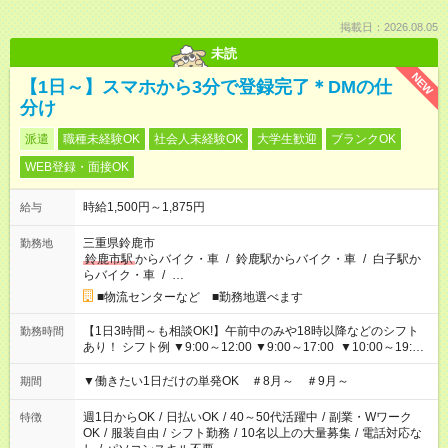
掲載日：2026.08.05
未読
NEW
【1日～】スマホから3分で登録完了＊DMの仕
分け
派遣
職種未経験OK
社会人未経験OK
大学生歓迎
ブランクOK
WEB登録・面接OK
時給1,500円～1,875円
給与
三重県鈴鹿市
勤務地
鈴鹿市駅
からバイク・車
/
鈴鹿駅からバイク・車
/
白子駅か
らバイク・車
/
…
■物流センターなど ■勤務地選べます
【1日3時間～も相談OK!】午前中のみや18時以降などのシフト
勤務時間
あり！ シフト例 ▼9:00～12:00 ▼9:00～17:00 ▼10:00～19:00
▼18:00～21:00
▼働きたい1日だけの単発OK ＃8月～ ＃9月～
期間
週1日からOK
/
日払いOK
/
40～50代活躍中
/
副業・Wワーク
特徴
OK
/
服装自由
/
シフト勤務
/
10名以上の大量募集
/
電話対応な