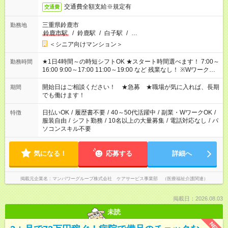
交通費全額支給※規定有
交通費
三重県鈴鹿市
勤務地
鈴鹿市駅
/
鈴鹿駅
/
白子駅
/
…
＜シニア向けマンション＞
★1日4時間～の時短シフトOK ★スタート時間選べます！ 7:00～
勤務時間
16:00 9:00～17:00 11:00～19:00 など 残業なし！ ※Wワークの
場合、他のお仕事と合わせ週40時間超の就業はご案内できませ
ん ※法令に基づき、週20時間以上勤務は社会保険への加入対象
開始日はご相談ください！ ★急募 ★職場が気に入れば、長期
期間
となります ※労働者派遣法（日雇い派遣の原則禁止）により、
でも働けます！
短時間・短期間の就業はご案内が難しい場合があります
日払いOK
/
履歴書不要
/
40～50代活躍中
/
副業・WワークOK
/
特徴
服装自由
/
シフト勤務
/
10名以上の大量募集
/
電話対応なし
/
パ
ソコンスキル不要
気になる！
応募する
詳細へ
掲載元企業名
マンパワーグループ株式会社 ケアサービス事業部 （医療福祉介護関連）
掲載日：2026.08.03
未読
NEW