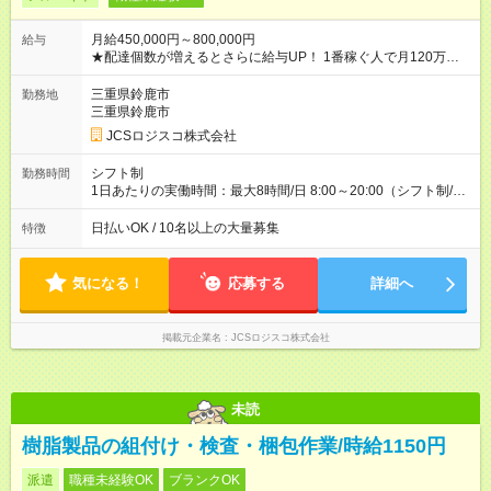
月給450,000円～800,000円
給与
★配達個数が増えるとさらに給与UP！ 1番稼ぐ人で月120万ほ
ど！ ・主要都市エリア 月収55万円／週5日稼働 月収65万~112
万円／週6日稼働 ・地方郊外エリア 月収40万円／週5日稼働 月
三重県鈴鹿市
勤務地
収40万円~50万円／週6日稼働 ＜モデルイメージ＞ ■月収50万
三重県鈴鹿市
円 (27歳男性/江東区在住)※元建築関係 1日150個配達×25日勤務
JCSロジスコ株式会社
(日休み) ■月収80万円(43歳男性/墨田区在住)※元営業 1日200個
配達×25日勤務(月休み) 【試用期間】試用期間なし
シフト制
勤務時間
1日あたりの実働時間：最大8時間/日 8:00～20:00（シフト制/実
働8時間） ※週5日勤務（場所次第では週4も有り） ※配達状況に
よって時間外での勤務可能性有り ※案件により多少の前後あり
日払いOK / 10名以上の大量募集
特徴
※配達が完了次第、帰社OKです
気になる！
応募する
詳細へ
掲載元企業名
JCSロジスコ株式会社
未読
樹脂製品の組付け・検査・梱包作業/時給1150円
派遣
職種未経験OK
ブランクOK