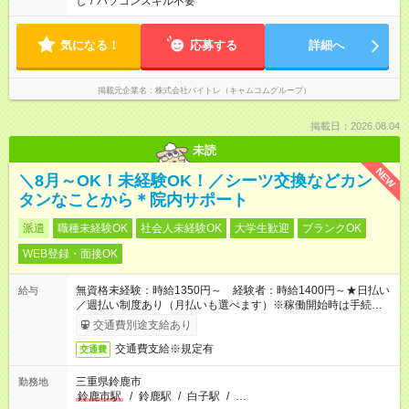
し
/
パソコンスキル不要
気になる！
応募する
詳細へ
掲載元企業名
株式会社バイトレ（キャムコムグループ）
掲載日：2026.08.04
未読
NEW
＼8月～OK！未経験OK！／シーツ交換などカン
タンなことから＊院内サポート
派遣
職種未経験OK
社会人未経験OK
大学生歓迎
ブランクOK
WEB登録・面接OK
無資格未経験：時給1350円～ 経験者：時給1400円～★日払い
給与
／週払い制度あり（月払いも選べます）※稼働開始時は手続き完
了次第のお支払いとなります。
交通費別途支給あり
交通費支給※規定有
交通費
三重県鈴鹿市
勤務地
鈴鹿市駅
/
鈴鹿駅
/
白子駅
/
…