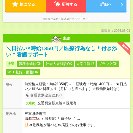
気になる！
応募する
詳細へ
掲載元企業名
株式会社ニッソーネット
掲載日：2026.08.03
未読
NEW
＼日払い×時給1350円／医療行為なし＊付き添
い＊看護サポート
派遣
職種未経験OK
社会人未経験OK
大学生歓迎
ブランクOK
WEB登録・面接OK
無資格未経験：時給1350円～ 経験者：時給1400円～ ★日払
給与
い／週払い制度あり（月払いも選べます）※稼働開始時は手続き
完了次第のお支払いとなります。
交通費別途支給あり
交通費全額支給※規定有
交通費
三重県鈴鹿市
勤務地
鈴鹿市駅
/
鈴鹿駅
/
白子駅
/
…
≪勤務地が選べる≫病院でのお仕事です。