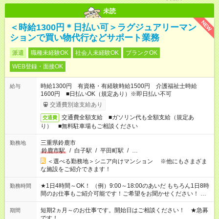
未読
NEW
＜時給1300円＊日払い可＞ラグジュアリーマン
ションで買い物代行などサポート業務
派遣
職種未経験OK
社会人未経験OK
ブランクOK
WEB登録・面接OK
時給1300円 有資格・有経験時給1500円 介護福祉士時給
給与
1600円 ■日払いOK（規定あり）※即日払い不可
交通費別途支給あり
交通費全額支給 ■ガソリン代も全額支給（規定あ
交通費
り） ■無料駐車場もご相談ください
三重県鈴鹿市
勤務地
鈴鹿市駅
/
白子駅
/
平田町駅
/
…
＜選べる勤務地＞シニア向けマンション ※他にもさまざま
な施設をご紹介できます！
★1日4時間～OK！ （例）9:00～18:00のあいだ もちろん1日8時
勤務時間
間のお仕事もご紹介可能です！ご希望をお聞かせください！ ★
家庭の都合でお休みが必要な場合も遠慮なくご相談ください。
※週最低15時間以上の勤務が必要です
短期2ヵ月～のお仕事です。開始日はご相談ください！ ★急募
期間
です！