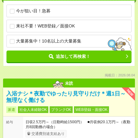
今が狙い目！急募
来社不要！WEB登録／面接OK
大量募集中！10名以上の大量募集
追加して再検索！
掲載日：2026.08.04
未読
NEW
入浴ナシ＊夜勤でゆったり見守りだけ＊週1日～
無理なく働ける
派遣
社会人未経験OK
ブランクOK
WEB登録・面接OK
日収2.5万円～（日勤時給1500円） ■月収例20.1万円～（夜勤
給与
月8回勤務の場合）
交通費別途支給あり