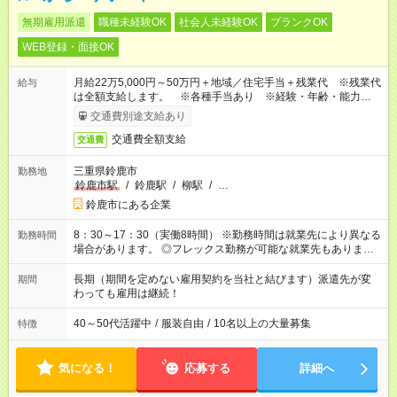
無期雇用派遣
職種未経験OK
社会人未経験OK
ブランクOK
WEB登録・面接OK
月給22万5,000円～50万円＋地域／住宅手当＋残業代 ※残業代
給与
は全額支給します。 ※各種手当あり ※経験・年齢・能力等を
考慮して加給・優遇します。
交通費別途支給あり
交通費全額支給
交通費
三重県鈴鹿市
勤務地
鈴鹿市駅
/
鈴鹿駅
/
柳駅
/
…
鈴鹿市にある企業
8：30～17：30（実働8時間） ※勤務時間は就業先により異なる
勤務時間
場合があります。 ◎フレックス勤務が可能な就業先もありま
す。 ◎今よりもさらに働きやすい環境をつくるべく、 働き方
改革に全社をあげて取り組んでいます。
長期（期間を定めない雇用契約を当社と結びます）派遣先が変
期間
わっても雇用は継続！
40～50代活躍中
/
服装自由
/
10名以上の大量募集
特徴
気になる！
応募する
詳細へ