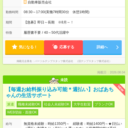
自動車販売会社
08:30～17:00(実働7時間30分 休憩1時間)
勤務時間
【急募】即日～長期 ※8月～！
期間
履歴書不要
/
40～50代活躍中
特徴
気になる！
応募する
詳細へ
掲載元企業名
パーソルテンプスタッフ株式会社 （旧テンプスタッフ株式会社）
掲載日：2026.08.04
未読
NEW
【毎週お給料振り込み可能＊週払い】おばあち
ゃんの生活サポート
派遣
職種未経験OK
社会人未経験OK
大学生歓迎
ブランクOK
WEB登録・面接OK
無資格未経験：時給1350円～ 経験者：時給1400円～★日払い
給与