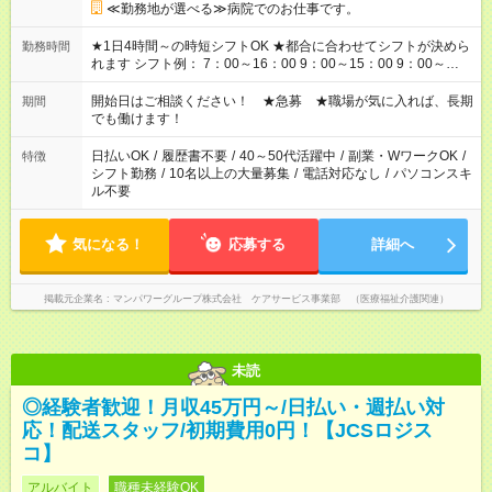
≪勤務地が選べる≫病院でのお仕事です。
★1日4時間～の時短シフトOK ★都合に合わせてシフトが決めら
勤務時間
れます シフト例： 7：00～16：00 9：00～15：00 9：00～
18：00 11：00～20：00 など ※Wワークの場合、他のお仕事と
合わせ週40時間超の就業はご案内できません ※法令に基づき、
開始日はご相談ください！ ★急募 ★職場が気に入れば、長期
期間
週20時間以上勤務は社会保険への加入対象となります ※労働者
でも働けます！
派遣法（日雇い派遣の原則禁止）により、短時間・短期間の就
業はご案内が難しい場合があります
日払いOK
/
履歴書不要
/
40～50代活躍中
/
副業・WワークOK
/
特徴
シフト勤務
/
10名以上の大量募集
/
電話対応なし
/
パソコンスキ
ル不要
気になる！
応募する
詳細へ
掲載元企業名
マンパワーグループ株式会社 ケアサービス事業部 （医療福祉介護関連）
未読
◎経験者歓迎！月収45万円～/日払い・週払い対
応！配送スタッフ/初期費用0円！【JCSロジス
コ】
アルバイト
職種未経験OK