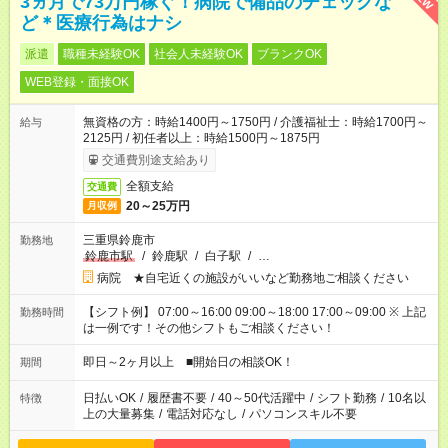
3ヵ月で73万円稼ぐ！病院で備品のチェックな
ど＊医療行為はナシ
派遣
職種未経験OK
社会人未経験OK
ブランクOK
WEB登録・面接OK
無資格の方：時給1400円～1750円 / 介護福祉士：時給1700円～
給与
2125円 / 初任者以上：時給1500円～1875円
交通費別途支給あり
全額支給
交通費
20～25万円
月収例
三重県鈴鹿市
勤務地
鈴鹿市駅
/
鈴鹿駅
/
白子駅
/
…
病院 ★自宅近くの施設がいいなど勤務地ご相談ください
【シフト例】 07:00～16:00 09:00～18:00 17:00～09:00 ※ 上記
勤務時間
は一例です！その他シフトもご相談ください！
即日～2ヶ月以上 ■開始日の相談OK！
期間
日払いOK
/
履歴書不要
/
40～50代活躍中
/
シフト勤務
/
10名以
特徴
上の大量募集
/
電話対応なし
/
パソコンスキル不要