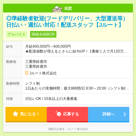
未読
◎準経験者歓迎(フードデリバリー、大型運送等）
日払い・週払い対応！配送スタッフ【Jルート】
アルバイト
職種未経験OK
月給400,000円～600,000円
給与
★配達個数が増えるとさらに給与UP！ 1番稼ぐ人で月120万ほ
ど！ ・主要都市エリア 月収55万円／週5日稼働 月収65万~112
万円／週6日稼働 ・地方郊外エリア 月収40万円／週5日稼働 月
三重県鈴鹿市
勤務地
収40万円~50万円／週6日稼働 ＜モデルイメージ＞ ■月収50万
三重県鈴鹿市
円 (27歳男性/江東区在住)※元建築関係 1日150個配達×25日勤務
Jルート株式会社
(日休み) ■月収80万円(43歳男性/墨田区在住)※元営業 1日200個
配達×25日勤務(月休み) 【試用期間】試用期間なし
シフト制
勤務時間
1日あたりの実働時間：最大8時間/日 8:00～20:00（シフト制/実
働8時間） ※週5日勤務（場所次第では週4も有り） ※配達状況に
よって時間外での勤務可能性有り ※案件により多少の前後あり
日払いOK / 10名以上の大量募集
特徴
※配達が完了次第、帰社OKです
気になる！
応募する
詳細へ
掲載元企業名
Jルート株式会社