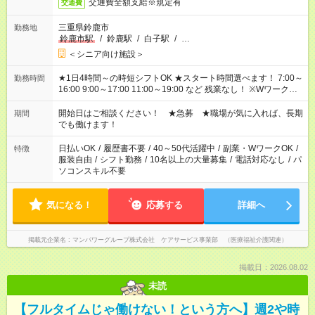
交通費全額支給※規定有
交通費
三重県鈴鹿市
勤務地
鈴鹿市駅
/
鈴鹿駅
/
白子駅
/
…
＜シニア向け施設＞
★1日4時間～の時短シフトOK ★スタート時間選べます！ 7:00～
勤務時間
16:00 9:00～17:00 11:00～19:00 など 残業なし！ ※Wワークの
場合、他のお仕事と合わせ週40時間超の就業はご案内できませ
ん ※法令に基づき、週20時間以上勤務は社会保険への加入対象
開始日はご相談ください！ ★急募 ★職場が気に入れば、長期
期間
となります ※労働者派遣法（日雇い派遣の原則禁止）により、
でも働けます！
短時間・短期間の就業はご案内が難しい場合があります
日払いOK
/
履歴書不要
/
40～50代活躍中
/
副業・WワークOK
/
特徴
服装自由
/
シフト勤務
/
10名以上の大量募集
/
電話対応なし
/
パ
ソコンスキル不要
気になる！
応募する
詳細へ
掲載元企業名
マンパワーグループ株式会社 ケアサービス事業部 （医療福祉介護関連）
掲載日：2026.08.02
未読
【フルタイムじゃ働けない！という方へ】週2や時