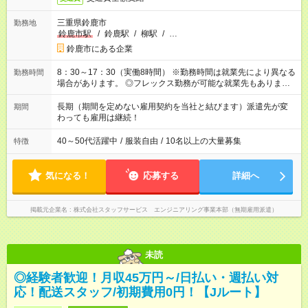
三重県鈴鹿市
勤務地
鈴鹿市駅
/
鈴鹿駅
/
柳駅
/
…
鈴鹿市にある企業
8：30～17：30（実働8時間） ※勤務時間は就業先により異なる
勤務時間
場合があります。 ◎フレックス勤務が可能な就業先もありま
す。 ◎今よりもさらに働きやすい環境をつくるべく、 働き方
改革に全社をあげて取り組んでいます。
長期（期間を定めない雇用契約を当社と結びます）派遣先が変
期間
わっても雇用は継続！
40～50代活躍中
/
服装自由
/
10名以上の大量募集
特徴
気になる！
応募する
詳細へ
掲載元企業名
株式会社スタッフサービス エンジニアリング事業本部（無期雇用派遣）
未読
◎経験者歓迎！月収45万円～/日払い・週払い対
応！配送スタッフ/初期費用0円！【Jルート】