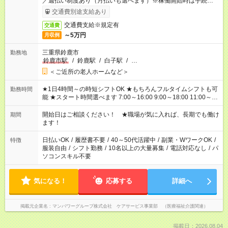
／週払い制度あり（月払いも選べます）※稼働開始時は手続き完
了次第のお支払いとなります。
交通費別途支給あり
交通費支給※規定有
交通費
～5万円
月収例
三重県鈴鹿市
勤務地
鈴鹿市駅
/
鈴鹿駅
/
白子駅
/
…
＜ご近所の老人ホームなど＞
★1日4時間～の時短シフトOK ★もちろんフルタイムシフトも可
勤務時間
能 ★スタート時間選べます 7:00～16:00 9:00～18:00 11:00～
20:00 など 残業なし！ ※Wワークの場合、他のお仕事と合わせ
週40時間超の就業はご案内できません ※法令に基づき、週20時
開始日はご相談ください！ ★職場が気に入れば、長期でも働け
期間
間以上勤務は社会保険への加入対象となります ※労働者派遣法
ます！
（日雇い派遣の原則禁止）により、短時間・短期間の就業はご
案内が難しい場合があります
日払いOK
/
履歴書不要
/
40～50代活躍中
/
副業・WワークOK
/
特徴
服装自由
/
シフト勤務
/
10名以上の大量募集
/
電話対応なし
/
パ
ソコンスキル不要
気になる！
応募する
詳細へ
掲載元企業名
マンパワーグループ株式会社 ケアサービス事業部 （医療福祉介護関連）
掲載日：2026.08.04