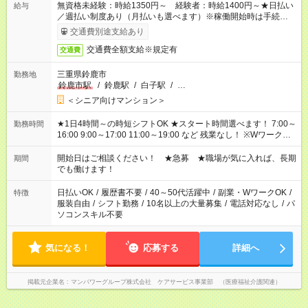
無資格未経験：時給1350円～ 経験者：時給1400円～★日払い
給与
／週払い制度あり（月払いも選べます）※稼働開始時は手続き完
了次第のお支払いとなります。
交通費別途支給あり
交通費全額支給※規定有
交通費
三重県鈴鹿市
勤務地
鈴鹿市駅
/
鈴鹿駅
/
白子駅
/
…
＜シニア向けマンション＞
★1日4時間～の時短シフトOK ★スタート時間選べます！ 7:00～
勤務時間
16:00 9:00～17:00 11:00～19:00 など 残業なし！ ※Wワークの
場合、他のお仕事と合わせ週40時間超の就業はご案内できませ
ん ※法令に基づき、週20時間以上勤務は社会保険への加入対象
開始日はご相談ください！ ★急募 ★職場が気に入れば、長期
期間
となります ※労働者派遣法（日雇い派遣の原則禁止）により、
でも働けます！
短時間・短期間の就業はご案内が難しい場合があります
日払いOK
/
履歴書不要
/
40～50代活躍中
/
副業・WワークOK
/
特徴
服装自由
/
シフト勤務
/
10名以上の大量募集
/
電話対応なし
/
パ
ソコンスキル不要
気になる！
応募する
詳細へ
掲載元企業名
マンパワーグループ株式会社 ケアサービス事業部 （医療福祉介護関連）