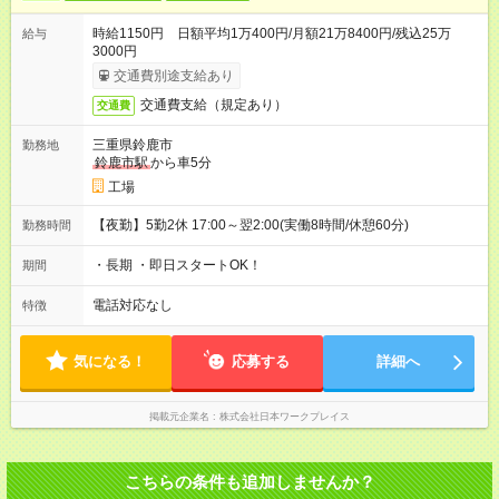
時給1150円 日額平均1万400円/月額21万8400円/残込25万
給与
3000円
交通費別途支給あり
交通費支給（規定あり）
交通費
三重県鈴鹿市
勤務地
鈴鹿市駅
から車5分
工場
【夜勤】5勤2休 17:00～翌2:00(実働8時間/休憩60分)
勤務時間
・長期 ・即日スタートOK！
期間
電話対応なし
特徴
気になる！
応募する
詳細へ
掲載元企業名
株式会社日本ワークプレイス
こちらの条件も追加しませんか？