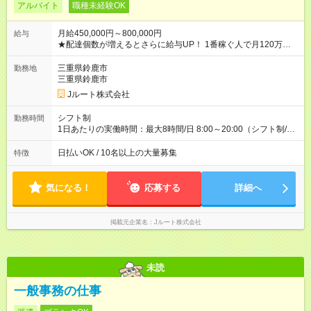
アルバイト
職種未経験OK
月給450,000円～800,000円
給与
★配達個数が増えるとさらに給与UP！ 1番稼ぐ人で月120万ほ
ど！ ・主要都市エリア 月収55万円／週5日稼働 月収65万~112
万円／週6日稼働 ・地方郊外エリア 月収40万円／週5日稼働 月
三重県鈴鹿市
勤務地
収40万円~50万円／週6日稼働 ＜モデルイメージ＞ ■月収50万
三重県鈴鹿市
円 (27歳男性/江東区在住)※元建築関係 1日150個配達×25日勤務
Jルート株式会社
(日休み) ■月収80万円(43歳男性/墨田区在住)※元営業 1日200個
配達×25日勤務(月休み) 【試用期間】試用期間なし
シフト制
勤務時間
1日あたりの実働時間：最大8時間/日 8:00～20:00（シフト制/実
働8時間） ※週5日勤務（場所次第では週4も有り） ※配達状況に
よって時間外での勤務可能性有り ※案件により多少の前後あり
日払いOK / 10名以上の大量募集
特徴
※配達が完了次第、帰社OKです
気になる！
応募する
詳細へ
掲載元企業名
Jルート株式会社
未読
一般事務の仕事