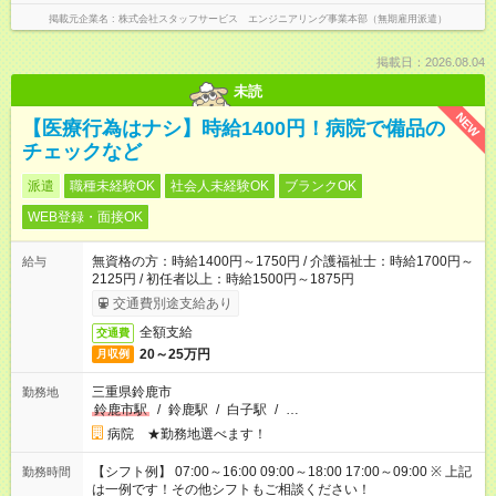
掲載元企業名
株式会社スタッフサービス エンジニアリング事業本部（無期雇用派遣）
掲載日：2026.08.04
未読
NEW
【医療行為はナシ】時給1400円！病院で備品の
チェックなど
派遣
職種未経験OK
社会人未経験OK
ブランクOK
WEB登録・面接OK
無資格の方：時給1400円～1750円 / 介護福祉士：時給1700円～
給与
2125円 / 初任者以上：時給1500円～1875円
交通費別途支給あり
全額支給
交通費
20～25万円
月収例
三重県鈴鹿市
勤務地
鈴鹿市駅
/
鈴鹿駅
/
白子駅
/
…
病院 ★勤務地選べます！
【シフト例】 07:00～16:00 09:00～18:00 17:00～09:00 ※ 上記
勤務時間
は一例です！その他シフトもご相談ください！