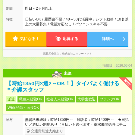
即日～2ヶ月以上
期間
日払いOK
/
履歴書不要
/
40～50代活躍中
/
シフト勤務
/
10名以
特徴
上の大量募集
/
電話対応なし
/
パソコンスキル不要
気になる！
応募する
詳細へ
掲載元企業名
株式会社ニッソーネット
掲載日：2026.08.04
未読
NEW
【時給1350円×週2～OK！】タイパよく働ける
＊介護スタッフ
派遣
職種未経験OK
社会人未経験OK
大学生歓迎
ブランクOK
WEB登録・面接OK
無資格未経験：時給1350円～ 経験者：時給1400円～ ★日払
給与
い／週払い制度あり（月払いも選べます）※稼働開始時は手続き
完了次第のお支払いとなります。
交通費別途支給あり