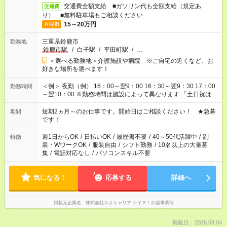
交通費全額支給 ■ガソリン代も全額支給（規定あ
交通費
り） ■無料駐車場もご相談ください
15～20万円
月収例
三重県鈴鹿市
勤務地
鈴鹿市駅
/
白子駅
/
平田町駅
/
…
＜選べる勤務地＞介護施設や病院 ※ご自宅の近くなど、お
好きな場所を選べます！
＜例＞ 夜勤（例） 16：00～翌9：00 16：30～翌9：30 17：00
勤務時間
～翌10：00 ※勤務時間は施設によって異なります 「土日祝は休
みたい」 「しっかり稼ぎたい」 「もう少し遅い時間から始めた
い」など ご希望にあったお仕事をご案内いたします。 ※未経験
短期2ヵ月～のお仕事です。開始日はご相談ください！ ★急募
期間
の方の場合は1～2ヶ月間は日中での仕事を経験いただき、 お
です！
仕事に慣れてからの夜勤になります。 ★家庭の都合でお休みが
必要な場合も遠慮なくご相談ください。
週1日からOK
/
日払いOK
/
履歴書不要
/
40～50代活躍中
/
副
特徴
業・WワークOK
/
服装自由
/
シフト勤務
/
10名以上の大量募
集
/
電話対応なし
/
パソコンスキル不要
気になる！
応募する
詳細へ
掲載元企業名
株式会社ネオキャリア ナイス！介護事業部
掲載日：2026.08.04