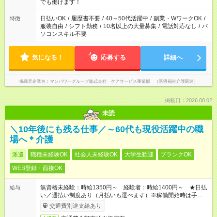
となります ※労働者派遣法（日雇い派遣の原則禁止）により、
でも働けます！
短時間・短期間の就業はご案内が難しい場合があります
日払いOK
/
履歴書不要
/
40～50代活躍中
/
副業・WワークOK
/
特徴
服装自由
/
シフト勤務
/
10名以上の大量募集
/
電話対応なし
/
パ
ソコンスキル不要
気になる！
応募する
詳細へ
掲載元企業名
マンパワーグループ株式会社 ケアサービス事業部 （医療福祉介護関連）
掲載日：2026.08.02
未読
＼10年後にも残る仕事／～60代も現役活躍中の職
場へ＊介護
派遣
職種未経験OK
社会人未経験OK
大学生歓迎
ブランクOK
WEB登録・面接OK
無資格未経験：時給1350円～ 経験者：時給1400円～ ★日払
給与
い／週払い制度あり（月払いも選べます）※稼働開始時は手続き
完了次第のお支払いとなります。
交通費別途支給あり