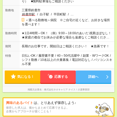
り） ■無料駐車場もご相談ください
三重県鈴鹿市
勤務地
鈴鹿市駅
/
白子駅
/
平田町駅
/
…
＜選べる勤務地＞病院 ※ご自宅の近くなど、お好きな場所
を選べます！
★1日4時間～OK！ （例）9:00～18:00のあいだ 残業ほぼなし！
勤務時間
★家庭の都合でお休みが必要な場合も遠慮なくご相談ください。
※シフトはご希望に合わせて調整可能です。 その他、 ＊週4日・
1日7時間 ＊日勤のみ ＊土日休み ＊午前だけ・午後だけ ＊平日
長期のお仕事です。開始日はご相談ください！ ★急募です！
期間
のみ・土日のみ ＊Wワークや扶養内 など、いろんなシフトのお
仕事をご紹介できます！ 登録の際に、あなたのご希望をお聞か
日払いOK
/
履歴書不要
/
40～50代活躍中
/
副業・WワークOK
/
特徴
せください。
シフト勤務
/
10名以上の大量募集
/
電話対応なし
/
パソコンスキ
ル不要
気になる！
応募する
詳細へ
掲載元企業名
株式会社ネオキャリア ナイス！介護事業部
興味のあるバイト
は、とりあえず保存しよう♪
保存した求人は、後からまとめて応募できるよ。
企業からアプローチが届くことも！