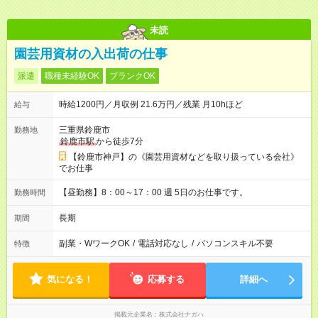
未読
園芸用資材の入出荷の仕事
派遣
職種未経験OK
ブランクOK
時給1200円／月収例 21.6万円／残業 月10hほど
給与
三重県鈴鹿市
勤務地
鈴鹿市駅
から徒歩7分
【鈴鹿市神戸】の《園芸用資材などを取り扱っている会社》
でお仕事
【昼勤務】8：00～17：00 週 5日のお仕事です。
勤務時間
長期
期間
副業・WワークOK
/
電話対応なし
/
パソコンスキル不要
特徴
気になる！
応募する
詳細へ
掲載元企業名
株式会社ナガハ