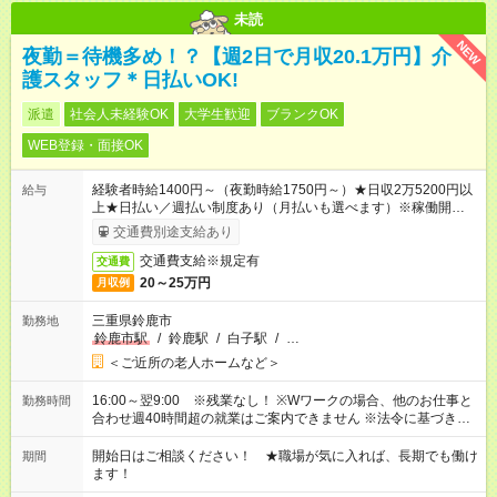
未読
NEW
夜勤＝待機多め！？【週2日で月収20.1万円】介
護スタッフ＊日払いOK!
派遣
社会人未経験OK
大学生歓迎
ブランクOK
WEB登録・面接OK
経験者時給1400円～（夜勤時給1750円～）★日収2万5200円以
給与
上★日払い／週払い制度あり（月払いも選べます）※稼働開始時
は手続き完了次第のお支払いとなります。
交通費別途支給あり
交通費支給※規定有
交通費
20～25万円
月収例
三重県鈴鹿市
勤務地
鈴鹿市駅
/
鈴鹿駅
/
白子駅
/
…
＜ご近所の老人ホームなど＞
16:00～翌9:00 ※残業なし！ ※Wワークの場合、他のお仕事と
勤務時間
合わせ週40時間超の就業はご案内できません ※法令に基づき、
週20時間以上勤務は社会保険への加入対象となります ※労働者
派遣法（日雇い派遣の原則禁止）により、短時間・短期間の就
開始日はご相談ください！ ★職場が気に入れば、長期でも働け
期間
業はご案内が難しい場合があります
ます！