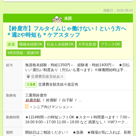
掲載日：2026.08.02
未読
【鈴鹿市】フルタイムじゃ働けない！という方へ
＊週2や時短も＊ケアスタッフ
派遣
職種未経験OK
社会人未経験OK
大学生歓迎
ブランクOK
WEB登録・面接OK
無資格未経験：時給1350円～ 経験者：時給1400円～ ★日払
給与
い／週払い制度あり（月払いも選べます）※稼働開始時は手続き
完了次第のお支払いとなります。
交通費別途支給あり
交通費全額支給※規定有
交通費
三重県鈴鹿市
勤務地
鈴鹿市駅
/
鈴鹿駅
/
白子駅
/
…
＜シニア向けマンション＞
★1日4時間～の時短シフトOK ★スタート時間選べます！ 7:00～
勤務時間
16:00 9:00～17:00 11:00～19:00 など 残業なし！ ※Wワークの
場合、他のお仕事と合わせ週40時間超の就業はご案内できませ
ん ※法令に基づき、週20時間以上勤務は社会保険への加入対象
開始日はご相談ください！ ★急募 ★職場が気に入れば、長期
期間