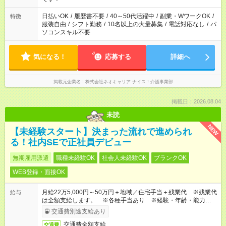
日払いOK
/
履歴書不要
/
40～50代活躍中
/
副業・WワークOK
/
特徴
服装自由
/
シフト勤務
/
10名以上の大量募集
/
電話対応なし
/
パ
ソコンスキル不要
気になる！
応募する
詳細へ
掲載元企業名
株式会社ネオキャリア ナイス！介護事業部
掲載日：2026.08.04
未読
NEW
【未経験スタート】決まった流れで進められ
る！社内SEで正社員デビュー
無期雇用派遣
職種未経験OK
社会人未経験OK
ブランクOK
WEB登録・面接OK
月給22万5,000円～50万円＋地域／住宅手当＋残業代 ※残業代
給与
は全額支給します。 ※各種手当あり ※経験・年齢・能力等を
考慮して加給・優遇します。
交通費別途支給あり
交通費全額支給
交通費