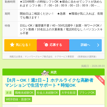
★1日4時間～の時短シフトOK ★都合に合わせてシフトが決めら
勤務時間
れます シフト例： 7：00～16：00 9：00～15：00 9：00～
18：00 11：00～20：00 など ※Wワークの場合、他のお仕事と
合わせ週40時間超の就業はご案内できません ※法令に基づき、
開始日はご相談ください！ ★急募 ★職場が気に入れば、長期
期間
週20時間以上勤務は社会保険への加入対象となります ※労働者
でも働けます！
派遣法（日雇い派遣の原則禁止）により、短時間・短期間の就
業はご案内が難しい場合があります
日払いOK
/
履歴書不要
/
40～50代活躍中
/
副業・WワークOK
/
特徴
シフト勤務
/
10名以上の大量募集
/
電話対応なし
/
パソコンスキ
ル不要
気になる！
応募する
詳細へ
掲載元企業名
マンパワーグループ株式会社 ケアサービス事業部 （医療福祉介護関連）
掲載日：2026.08.03
未読
NEW
【8月～OK！週2日～】ホテルライクな高齢者
マンションで生活サポート＊時短OK
派遣
職種未経験OK
社会人未経験OK
大学生歓迎
ブランクOK
WEB登録・面接OK