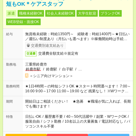
短もOK＊ケアスタッフ
派遣
職種未経験OK
社会人未経験OK
大学生歓迎
ブランクOK
WEB登録・面接OK
無資格未経験：時給1350円～ 経験者：時給1400円～★日払い
給与
／週払い制度あり（月払いも選べます）※稼働開始時は手続き完
了次第のお支払いとなります。
交通費別途支給あり
交通費全額支給※規定有
交通費
三重県鈴鹿市
勤務地
鈴鹿市駅
/
鈴鹿駅
/
白子駅
/
…
＜シニア向けマンション＞
★1日4時間～の時短シフトOK ★スタート時間選べます！ 7:00～
勤務時間
16:00 9:00～17:00 11:00～19:00 など 残業なし！ ※Wワークの
場合、他のお仕事と合わせ週40時間超の就業はご案内できませ
ん ※法令に基づき、週20時間以上勤務は社会保険への加入対象
開始日はご相談ください！ ★急募 ★職場が気に入れば、長期
期間
となります ※労働者派遣法（日雇い派遣の原則禁止）により、
でも働けます！
短時間・短期間の就業はご案内が難しい場合があります
日払いOK
/
履歴書不要
/
40～50代活躍中
/
副業・WワークOK
/
特徴
服装自由
/
シフト勤務
/
10名以上の大量募集
/
電話対応なし
/
パ
ソコンスキル不要