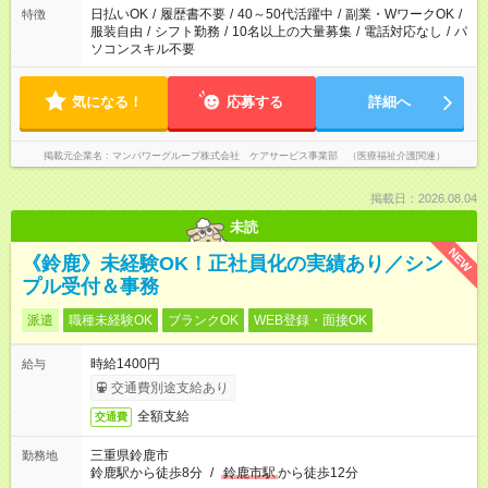
日払いOK
/
履歴書不要
/
40～50代活躍中
/
副業・WワークOK
/
特徴
服装自由
/
シフト勤務
/
10名以上の大量募集
/
電話対応なし
/
パ
ソコンスキル不要
気になる！
応募する
詳細へ
掲載元企業名
マンパワーグループ株式会社 ケアサービス事業部 （医療福祉介護関連）
掲載日：2026.08.04
未読
NEW
《鈴鹿》未経験OK！正社員化の実績あり／シン
プル受付＆事務
派遣
職種未経験OK
ブランクOK
WEB登録・面接OK
時給1400円
給与
交通費別途支給あり
全額支給
交通費
三重県鈴鹿市
勤務地
鈴鹿駅から徒歩8分
/
鈴鹿市駅
から徒歩12分