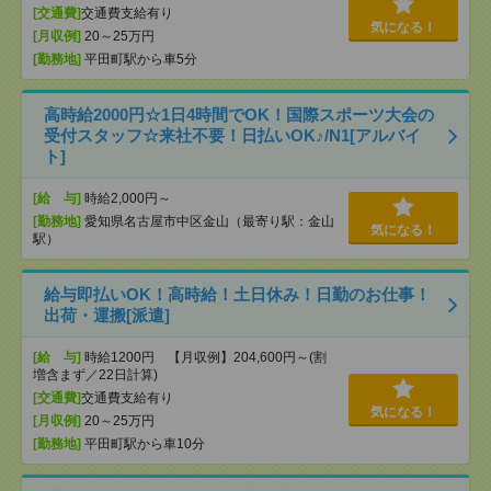
[交通費]
交通費支給有り
気になる！
[月収例]
20～25万円
[勤務地]
平田町駅から車5分
高時給2000円☆1日4時間でOK！国際スポーツ大会の
受付スタッフ☆来社不要！日払いOK♪/N1[アルバイ
ト]
[給 与]
時給2,000円～
[勤務地]
愛知県名古屋市中区金山（最寄り駅：金山
気になる！
駅）
給与即払いOK！高時給！土日休み！日勤のお仕事！
出荷・運搬[派遣]
[給 与]
時給1200円 【月収例】204,600円～(割
増含まず／22日計算)
[交通費]
交通費支給有り
気になる！
[月収例]
20～25万円
[勤務地]
平田町駅から車10分