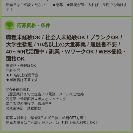
開始日はご相談ください！ ★急募 ★職場が気に入れば、長期でも働けま
す！
応募資格・条件
職種未経験OK / 社会人未経験OK / ブランクOK /
大学生歓迎 / 10名以上の大量募集 / 履歴書不要 /
40～50代活躍中 / 副業・WワークOK / WEB登録・
面接OK
無資格・未経験OK
年齢不問
★10名以上採用予定
★履歴書は不要です
▽応募後の流れ
1)翌営業日までに担当より電話・メールでご連絡
2)電話で登録面談→求人とマッチング
3)ご希望の施設で、職場見学
4)就業決定→勤務開始
応募→就業まで最短3日＆10日後に給料GETも可！
開始希望日はご相談ください。1か月以上先の相談もOK！