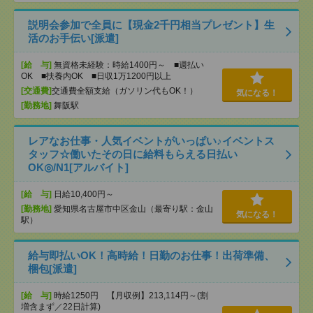
説明会参加で全員に【現金2千円相当プレゼント】生
活のお手伝い[派遣]
[給 与]
無資格未経験：時給1400円～ ■週払い
OK ■扶養内OK ■日収1万1200円以上
[交通費]
交通費全額支給（ガソリン代もOK！）
気になる！
[勤務地]
舞阪駅
レアなお仕事・人気イベントがいっぱい♪イベントス
タッフ☆働いたその日に給料もらえる日払い
OK◎/N1[アルバイト]
[給 与]
日給10,400円～
[勤務地]
愛知県名古屋市中区金山（最寄り駅：金山
気になる！
駅）
給与即払いOK！高時給！日勤のお仕事！出荷準備、
梱包[派遣]
[給 与]
時給1250円 【月収例】213,114円～(割
増含まず／22日計算)