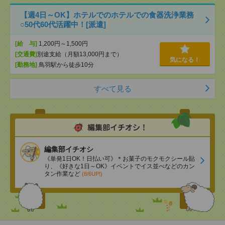
【週4日～OK】ホテルでのホテルでの食器洗浄業務
○50代60代活躍中！[派遣]
[給 与]
1,200円～1,500円
[交通費]
別途支給（月額13,000円まで）
気になる！
[勤務地]
鳥羽駅から徒歩10分
すべて見る
編集部イチオシ
《単発1日OK！日払い可》＊お菓子のモクモクシール貼
り、《好きな1日～OK》イベントでイス並べなどのカン
タン作業など
(8/6UP!)