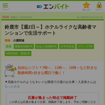
0
メニュー
気になる！
ログイン
NEW
掲載日 :2026
/
08
/
06
No.MNPWT1001331-06
鈴鹿市【週2日～】ホテルライクな高齢者マ
ンションで生活サポート
職種：
介護関連
派遣
職種未経験OK
社会人未経験OK
大学生歓迎
ブランクOK
WEB登録・面接OK
自由なシフト＊7時～、11時～、16時～など好きな
勤務時間×好きな曜日で働く！
▼高級ホテルのようなキレイな職場で介護のお仕事！入居者さんは
...
もっとみる
応募が集まった時点で掲載終了
この求人は応募が集まり次第、掲載終了致します。予めご理解くださ