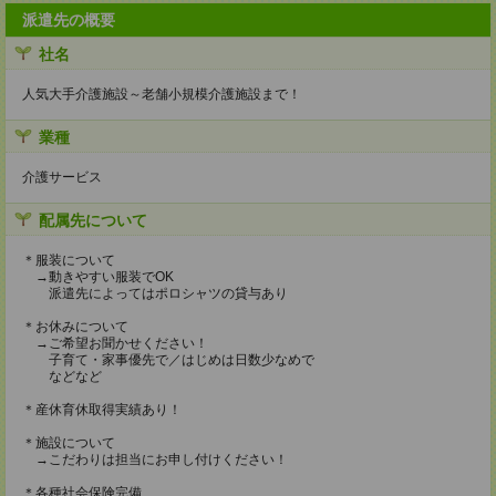
派遣先の概要
社名
人気大手介護施設～老舗小規模介護施設まで！
業種
介護サービス
配属先について
＊服装について
→動きやすい服装でOK
派遣先によってはポロシャツの貸与あり
＊お休みについて
→ご希望お聞かせください！
子育て・家事優先で／はじめは日数少なめで
などなど
＊産休育休取得実績あり！
＊施設について
→こだわりは担当にお申し付けください！
＊各種社会保険完備