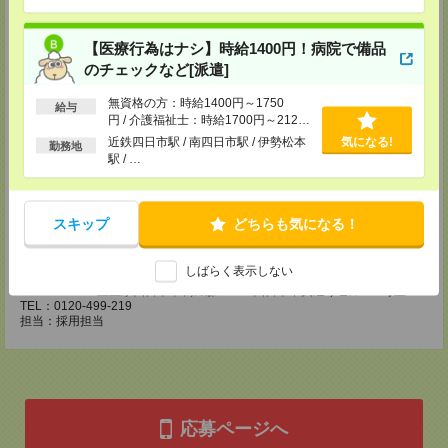
登録場所
【医療行為はナシ】時給1400円！病院で備品
CS名古屋支店
のチェックなど[派遣]
〒460-0008
名古屋市中区栄 2-3-1 名古屋広小路ビルヂング 5F
TEL：0120-503-713
無資格の方：時給1400円～1750
給与
MAIL：
CS_NAGOYA@manpowergroup.jp
円 / 介護福祉士：時給1700円～2125
担当：採用担当
円 / 初任者以上：時給1500円～1875
近鉄四日市駅 / 南四日市駅 / 伊勢松本
気になる!
勤務地
円
駅 / …
CS静岡支店
〒422-8067
静岡市駿河区南町18-1 サウスポット静岡 14F
TEL：0120-923-052
スキップ
どちらも気になる！
MAIL：
CS_SHIZUOKA@manpowergroup.jp
担当：採用担当
しばらく表示しない
CS三重支店
〒510-0074 三重県四日市市鵜の森1-3-23四日市中央通りビル301号室
TEL：0120-499-219
担当：採用担当
応募ページへ