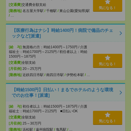
[交通費]
交通費全額支給
気になる！
[勤務地]
名古屋大学駅
/
千種駅
/
東山公園(愛知県)駅
/
…
【医療行為はナシ】時給1400円！病院で備品のチェ
ックなど[派遣]
[給 与]
無資格の方：時給1400円～1750円 / 介護
福祉士：時給1700円～2125円 / 初任者以上：時給
1500円～1875円
[交通費]
全額支給
気になる！
[月収例]
20～25万円
[勤務地]
近鉄四日市駅
/
南四日市駅
/
伊勢松本駅
/
…
【時給1500円】日払い！まるでホテルのような環境
でのお仕事！[派遣]
[給 与]
初任者以上：時給1500円～1875円 / 介護
福祉士：時給1700円～2125円 ■日払いOK
[交通費]
全額支給
気になる！
[月収例]
25～30万円
[勤務地]
浜松駅
/
遠州病院駅
/
曳馬駅
/
…