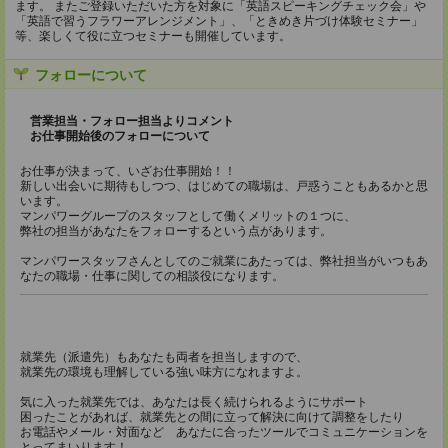
ます。 またご登録いただいた方を対象に「英語スピーキングチェック会」や
「英語で習うフラワーアレンジメント」、「ときめき片づけ体験セミナー」
等、楽しくて役に立つセミナーも開催しています。
フォローについて
営業担当・フォロー担当よりコメント
お仕事開始後のフォローについて
お仕事が決まって、いざお仕事開始！！
新しい出会いに期待もしつつ、はじめての職場は、戸惑うこともあるかと思
います。
マンパワーグループのスタッフとして働くメリットの１つに、
弊社の担当があなたをフォローするという点があります。
マンパワースタッフさんとしてのご就業にあたっては、弊社担当がいつもあ
なたの職場・仕事に関しての相談役になります。
就業先（派遣先）もあなたも両者を担当しますので、
就業先の環境も理解している強い味方になれますよ。
気に入った就業先では、あなたは長く続けられるようにサポート
困ったことがあれば、就業先との間に立って解決に向けて調整をしたり
お電話やメール・対面など あなたに合ったツールでコミュニケーションを
とってまいります！