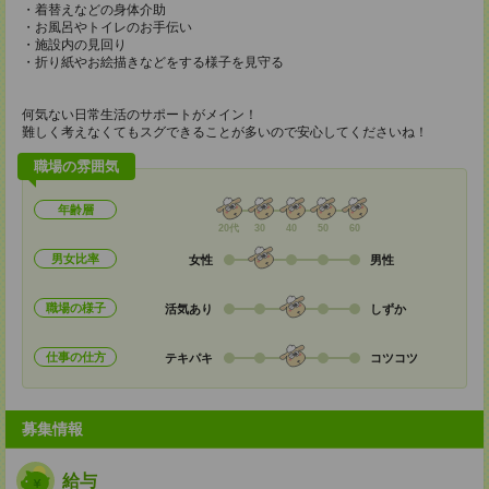
・着替えなどの身体介助
・お風呂やトイレのお手伝い
・施設内の見回り
・折り紙やお絵描きなどをする様子を見守る
何気ない日常生活のサポートがメイン！
難しく考えなくてもスグできることが多いので安心してくださいね！
職場の雰囲気
年齢層
20代
30
40
50
60
男女比率
女性
男性
職場の様子
活気あり
しずか
仕事の仕方
テキパキ
コツコツ
募集情報
給与