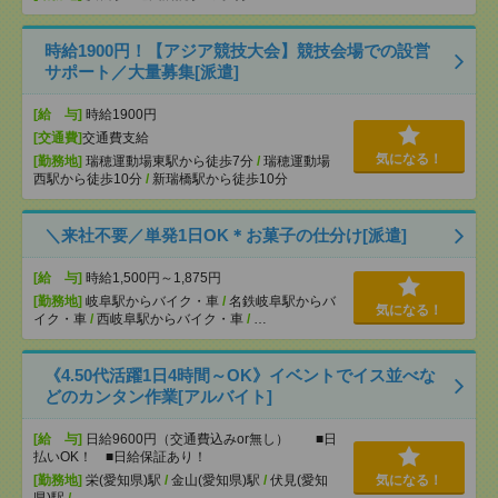
時給1900円！【アジア競技大会】競技会場での設営
サポート／大量募集[派遣]
[給 与]
時給1900円
[交通費]
交通費支給
気になる！
[勤務地]
瑞穂運動場東駅から徒歩7分
/
瑞穂運動場
西駅から徒歩10分
/
新瑞橋駅から徒歩10分
＼来社不要／単発1日OK＊お菓子の仕分け[派遣]
[給 与]
時給1,500円～1,875円
[勤務地]
岐阜駅からバイク・車
/
名鉄岐阜駅からバ
気になる！
イク・車
/
西岐阜駅からバイク・車
/
…
《4.50代活躍1日4時間～OK》イベントでイス並べな
どのカンタン作業[アルバイト]
[給 与]
日給9600円（交通費込みor無し） ■日
払いOK！ ■日給保証あり！
[勤務地]
栄(愛知県)駅
/
金山(愛知県)駅
/
伏見(愛知
気になる！