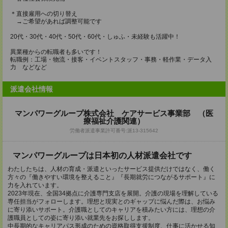
＊直接雇用への切り替え
→ご希望があれば調整可能です
20代・30代・40代・50代・60代・しゅふ・未経験も活躍中！
異業種からの転職者も多いです！
転職例：工場・物流・接客・イベントスタッフ・事務・軽作業・データ入
力 などなど
派遣会社情報
マンパワーグループ株式会社 ケアサービス事業部 （医
療福祉介護関連）
労働者派遣事業許可番号:派13-315642
マンパワーグループは日本初の人材派遣会社です
わたしたちは、人材の育成・派遣といったサービス提供だけではなく、働く
方々の『働きやすい環境を整えること』『長期就労につながるサポート』に
力を入れています。
2023年現在、全国34拠点に介護専門支店を展開。介護の現場を理解している
専任担当がフォローします。理想と現実とのギャップに悩んだ際は、お悩み
に寄り添いサポート。介護職としてのキャリアを積みたい方には、理想の介
護職員としての姿に寄り添い就業先をお探しします。
中長期的なキャリアパス形成のための資格取得支援制度、仕事に活かせる知