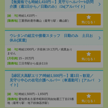
【無資格でも時給1,410円～】見守りヘルパー✨訪問
介護（週1日から／日勤のみ） /Ja[アルバイト]
[給 与]
時給1,410円～
[勤務地]
三重県鈴鹿市磯山（最寄り駅：磯山駅）
気になる！
ウレタンの組立や接着スタッフ 日勤のみ 土日お
休み[派遣]
[給 与]
時給1300円／月収例 19.1万円／残業あり
ません
[月収例]
15～20万円
気になる！
[勤務地]
三日市駅から徒歩11分
【緑区大高駅エリア/時給1,500円～】週1日～歓迎／
見守り中心の在宅介護ヘルパー（車通勤可）[アルバ
イト]
[給 与]
時給1,500円～1,650円
[勤務地]
愛知県名古屋市昭和区阿由知通三丁目23番
気になる！
地（最寄り駅：地下鉄御器所駅）