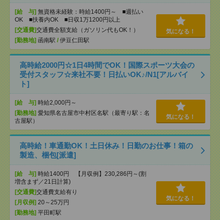
[給 与]
無資格未経験：時給1400円～ ■週払い
OK ■扶養内OK ■日収1万1200円以上
[交通費]
交通費全額支給（ガソリン代もOK！）
気になる！
[勤務地]
函南駅
/
伊豆仁田駅
高時給2000円☆1日4時間でOK！国際スポーツ大会の
受付スタッフ☆来社不要！日払いOK♪/N1[アルバイ
ト]
[給 与]
時給2,000円～
[勤務地]
愛知県名古屋市中村区名駅（最寄り駅：名
気になる！
古屋駅）
高時給！車通勤OK！土日休み！日勤のお仕事！箱の
製造、梱包[派遣]
[給 与]
時給1400円 【月収例】230,286円～(割
増含まず／21日計算)
[交通費]
交通費支給有り
気になる！
[月収例]
20～25万円
[勤務地]
平田町駅