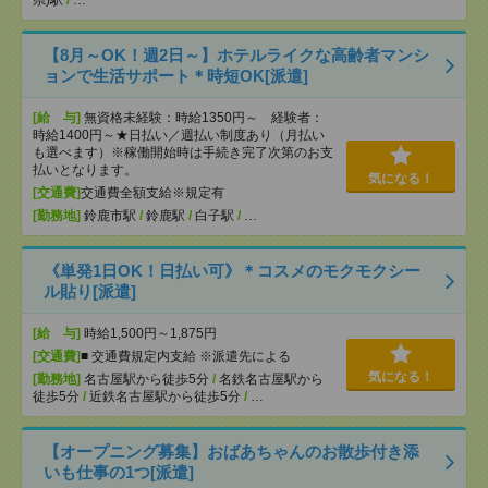
県)駅
/
…
【8月～OK！週2日～】ホテルライクな高齢者マンシ
ョンで生活サポート＊時短OK[派遣]
[給 与]
無資格未経験：時給1350円～ 経験者：
時給1400円～★日払い／週払い制度あり（月払い
も選べます）※稼働開始時は手続き完了次第のお支
払いとなります。
気になる！
[交通費]
交通費全額支給※規定有
[勤務地]
鈴鹿市駅
/
鈴鹿駅
/
白子駅
/
…
《単発1日OK！日払い可》＊コスメのモクモクシー
ル貼り[派遣]
[給 与]
時給1,500円～1,875円
[交通費]
■ 交通費規定内支給 ※派遣先による
気になる！
[勤務地]
名古屋駅から徒歩5分
/
名鉄名古屋駅から
徒歩5分
/
近鉄名古屋駅から徒歩5分
/
…
【オープニング募集】おばあちゃんのお散歩付き添
いも仕事の1つ[派遣]