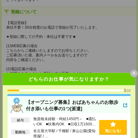
登録について
【電話登録】
来社不要！30分程度のお電話で登録が完了いたします。
★登録に際しての予約・来社は不要です★
(1)WEB応募の場合
こちらからご連絡いたしますのでお待ちください。
ご応募頂いた後、案内メールをお送りしますので
内容をご確認ください。
(2)電話応募の場合
×
お時間のあるときにお電話にてご応募いただければ
その場で登録も可能です。
どちらのお仕事が気になりますか？
持ち物
1
/10
【電話登録】
弊社HPよりマイページ作成をお願いします
【オープニング募集】おばあちゃんのお散歩
電話での登録の際に、マイページ作成をいただいた旨をお伝えください。
付き添いも仕事の1つ[派遣]
所要時間
無資格未経験：時給1450円～ ■週払
給与
いOK ■扶養内OK ■日収1万1600円
【電話登録】30分程度
・経験やご希望などをインタビュー
以上
名古屋大学駅 / 千種駅 / 東山公園(愛知
気になる!
勤務地
・お仕事のご紹介など
県)駅 / …