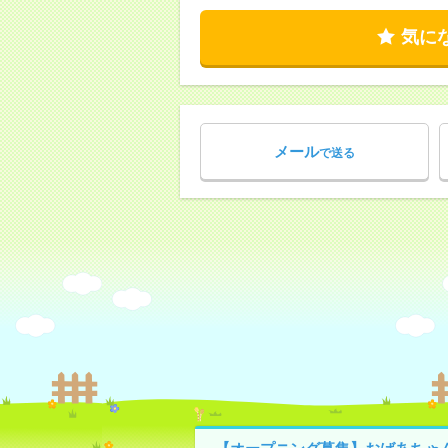
気に
メール
で送る