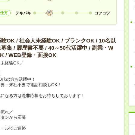
仕方
テキパキ
コツコツ
OK / 社会人未経験OK / ブランクOK / 10名以
集 / 履歴書不要 / 40～50代活躍中 / 副業・W
K / WEB登録・面接OK
未経験OK／
問
60代の方も活躍中！
要・来社不要で電話相談もOK！
気になる方は是非応募をお待ちしております！
の流れ／
ボタンから応募
メールでご連絡