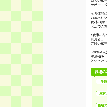
日常の家
サポート
≪具体的
○買い物の
食材の買
お店での
○食事の準
利用者と
普段の家
○掃除や洗
洗濯物を
といった
職場の
年齢
男女
職場の