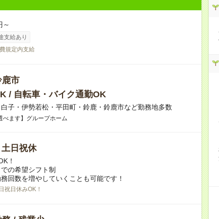
円～
途支給あり
費規定内支給
鈴鹿市
K / 自転車・バイク通勤OK
】白子・伊勢若松・平田町・鈴鹿・鈴鹿市など勤務地多数
選べます】グループホーム
/ 土日祝休
OK！
日での希望シフト制
勤務回数を増やしていくことも可能です！
日祝日休みOK！