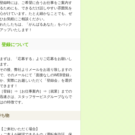
登録時には、ご希望に合うお仕事をご案内す
るためにも、できるだけ話しやすい雰囲気を
心がけています。たとえ細かなことでも、ぜ
ひお気軽にご相談ください。
わたしたちは、「がんばるあなた」をバック
アップいたします！
登録について
まずは、「応募する」よりご応募をお願いし
ます。
その後、弊社よりメールをお送り致しますの
で、そのメールにて「面接なしのWEB登録」
か、実際にお越しいただく「登録会」を選択
できます！
［登録］⇒［お仕事案内］⇒［就業］までの
迅速さは、スタッフサービスグループならで
はの特徴です。
持ち物
【ご来社いただく場合】
・ご本人が確認できるもの（運転免許証、保