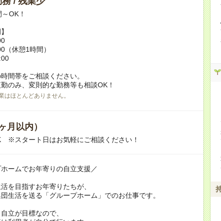
務 / 残業少
間～OK！
例】
00
8:00（休憩1時間）
:00
の時間帯をご相談ください。
勤のみ、変則的な勤務等も相談OK！
業はほとんどありません。
ヶ月以内）
K ※スタート日はお気軽にご相談ください！
プホームでお年寄りの自立支援／
生活を目指すお年寄りたちが、
集団生活を送る「グループホーム」でのお仕事です。
も自立が目標なので、