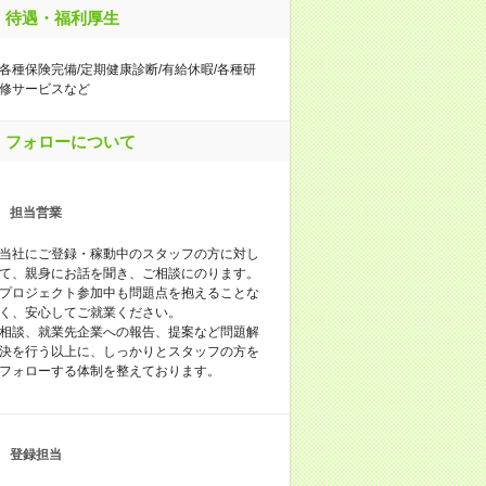
待遇・福利厚生
各種保険完備/定期健康診断/有給休暇/各種研
修サービスなど
フォローについて
担当営業
当社にご登録・稼動中のスタッフの方に対し
て、親身にお話を聞き、ご相談にのります。
プロジェクト参加中も問題点を抱えることな
く、安心してご就業ください。
相談、就業先企業への報告、提案など問題解
決を行う以上に、しっかりとスタッフの方を
フォローする体制を整えております。
登録担当