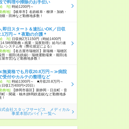
設で料理や掃除のお手伝い
[給 与]
時給1200円～
[勤務地]
【岐阜市】名鉄岐阜・柳津・加納・
細畑・田神など勤務地多数！
＼即日スタート＆速払いOK／日収
2.1万円～＊夜勤の介護＊
[給 与]
日収例2万1150円（時給1400円
×14.5時間勤務＋残業・深夜割増）給与の速
払いシステム有（弊社規定による）
[勤務地]
【名古屋市瑞穂区】新瑞橋・瑞穂区
役所・堀田(名鉄線)・瑞穂運動場東・堀田(名
古屋市営)など勤務地多数！
≪無資格でも月収20.8万円～≫病院
で受付やカルテの整理など
[給 与]
時給1300円～ ■月収20.8万円～
（日収1万400円×20日）
[勤務地]
【静岡市葵区】新静岡・日吉町・音
羽町・閑蔵・柚木(静岡鉄道線)など勤務地多
数！
株式会社スタッフサービス メディカル
事業本部のバイト一覧へ