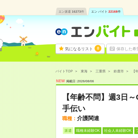
エン派遣
16273
件
エン バイト
22168
件
0
気になるリスト
保存した希
バイトTOP
東海
三重県
鈴鹿市
【年
NEW
掲載日 :
2026
/
08
/
06
【年齢不問】週3日～
手伝い
介護関連
職種：
派遣
職種未経験OK
社会人未経験OK