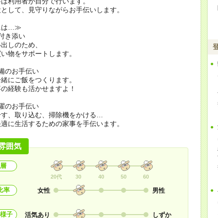
事は利用者が自分で行います。
役として、見守りながらお手伝いします。
には…≫
付き添い
い出しのため、
買い物をサポートします。
備のお手伝い
一緒にご飯をつくります。
事の経験も活かせますよ！
濯のお手伝い
干す、取り込む、掃除機をかける…
快適に生活するための家事を手伝います。
雰囲気
層
20代
30
40
50
60
比率
女性
男性
様子
活気あり
しずか