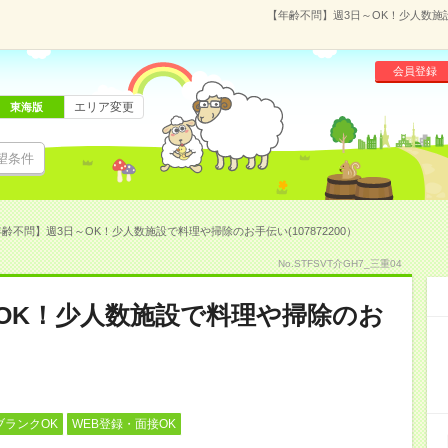
【年齢不問】週3日～OK！少人数施設
会員登録
エリア変更
東海版
望条件
齢不問】週3日～OK！少人数施設で料理や掃除のお手伝い(107872200）
No.STFSVT介GH7_三重04
OK！少人数施設で料理や掃除のお
ブランクOK
WEB登録・面接OK