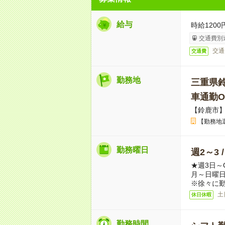
給与
時給1200
交通費別
交通
交通費
勤務地
三重県
車通勤O
【鈴鹿市
【勤務地
勤務曜日
週2～3 
★週3日～
月～日曜
※徐々に
土
休日休暇
勤務時間