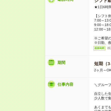
シフト勤
★1日6時
【シフト
7:00～13:
9:00～1
12:00～18
※ご希望
※日勤、夜
残
残業時間
期間
短期（3
2ヶ月～O
仕事内容
＼グルー
自立した
少人数で
あくまで