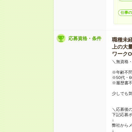
仕事の
応募資格・条件
職種未経験
上の大量募
ワークO
＼無資格・
※年齢不
※50代・
※履歴書不
少しでも
＼応募後
下記応募
↓
弊社から
↓