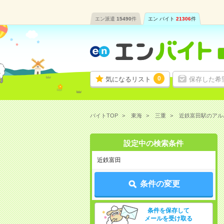
エン派遣
15490
件
エン バイト
21306
件
0
気になるリスト
保存した希
バイトTOP
東海
三重
近鉄富田駅のアル
設定中の検索条件
近鉄富田
条件の変更
条件を保存して
メールを受け取る