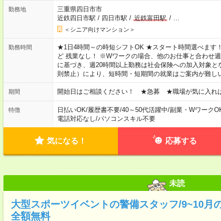
三重県四日市市
勤務地
近鉄四日市駅
/
四日市駅
/
近鉄富田駅
/
…
＜シニア向けマンション＞
★1日4時間～の時短シフトOK ★スタート時間選べます！ 7:00～16
勤務時間
ど 残業なし！ ※Wワークの場合、他のお仕事と合わせ週
に基づき、週20時間以上勤務は社会保険への加入対象と
則禁止）により、短時間・短期間の就業はご案内が難し
開始日はご相談ください！ ★急募 ★職場が気に入れ
期間
日払いOK
/
履歴書不要
/
40～50代活躍中
/
副業・WワークO
特徴
電話対応なし
/
パソコンスキル不要
気になる！
応募する
未読
大型スポーツイベントの警備スタッフ/9~10月
全額無料