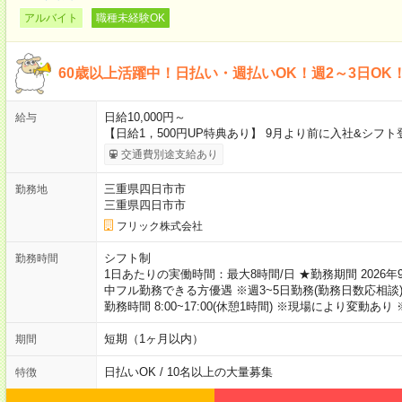
アルバイト
職種未経験OK
60歳以上活躍中！日払い・週払いOK！週2～3日OK
日給10,000円～
給与
【日給1，500円UP特典あり】 9月より前に入社&シフト登
交通費別途支給あり
三重県四日市市
勤務地
三重県四日市市
フリック株式会社
シフト制
勤務時間
1日あたりの実働時間：最大8時間/日 ★勤務期間 2026年9月
中フル勤務できる方優遇 ※週3~5日勤務(勤務日数応相談
勤務時間 8:00~17:00(休憩1時間) ※現場により変動あ
短期（1ヶ月以内）
期間
日払いOK / 10名以上の大量募集
特徴