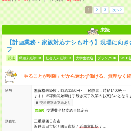
1
2
3
次へ
未読
【計画業務・家族対応ナシも叶う】現場に向き
フ
派遣
職種未経験OK
社会人未経験OK
大学生歓迎
ブランクOK
WEB
「やることが明確」だから迷わず働ける、無理なく
無資格未経験：時給1350円～ 経験者：時給1400円
給与
ます）※稼働開始時は手続き完了次第のお支払いとなり
交通費別途支給あり
交通費全額支給※規定有
交通費
三重県四日市市
勤務地
近鉄四日市駅
/
四日市駅
/
近鉄富田駅
/
…