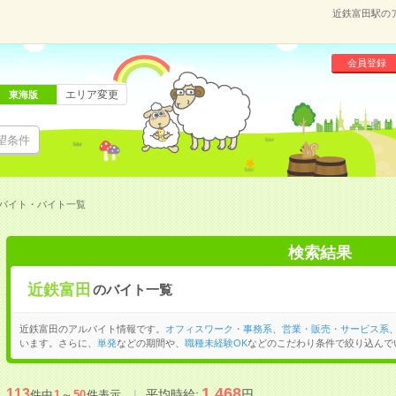
近鉄富田駅の
会員登録
エリア変更
東海版
望条件
バイト・バイト一覧
検索結果
近鉄富田
のバイト一覧
近鉄富田のアルバイト情報です。
オフィスワーク・事務系
、
営業・販売・サービス系
います。さらに、
単発
などの期間や、
職種未経験OK
などのこだわり条件で絞り込んで
1,468
113
平均時給:
円
件中
1
～
50
件表示