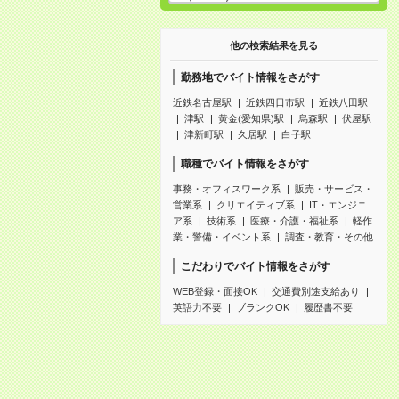
他の検索結果を見る
勤務地でバイト情報をさがす
近鉄名古屋駅
近鉄四日市駅
近鉄八田駅
津駅
黄金(愛知県)駅
烏森駅
伏屋駅
津新町駅
久居駅
白子駅
職種でバイト情報をさがす
事務・オフィスワーク系
販売・サービス・
営業系
クリエイティブ系
IT・エンジニ
ア系
技術系
医療・介護・福祉系
軽作
業・警備・イベント系
調査・教育・その他
こだわりでバイト情報をさがす
WEB登録・面接OK
交通費別途支給あり
英語力不要
ブランクOK
履歴書不要