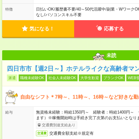
日払いOK
/
履歴書不要
/
40～50代活躍中
/
副業・WワークO
特徴
なし
/
パソコンスキル不要
気になる！
応募する
未読
四日市市【週2日～】ホテルライクな高齢者マ
派遣
職種未経験OK
社会人未経験OK
大学生歓迎
ブランクOK
WEB
自由なシフト＊7時～、11時～、16時～など好きな
無資格未経験：時給1350円～ 経験者：時給1400円
給与
ます）※稼働開始時は手続き完了次第のお支払いとなり
交通費別途支給あり
交通費全額支給※規定有
交通費