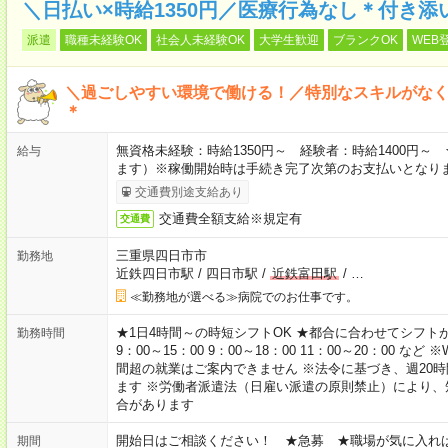
＼日払い×時給1350円／医療行為なし＊付き
派遣
職種未経験OK
社会人未経験OK
大学生歓迎
ブランクOK
WEB
＼過ごしやすい環境で働ける！／特別なスキルがな
＊
無資格未経験：時給1350円～ 経験者：時給1400円
給与
ます）※稼働開始時は手続き完了次第のお支払いとなり
交通費別途支給あり
交通費全額支給※規定有
交通費
三重県四日市市
勤務地
近鉄四日市駅
/
四日市駅
/
近鉄富田駅
/
…
≪勤務地が選べる≫病院でのお仕事です。
★1日4時間～の時短シフトOK ★都合に合わせてシフトが決
勤務時間
9：00～15：00 9：00～18：00 11：00～20：00
間超の就業はご案内できません ※法令に基づき、週20
ます ※労働者派遣法（日雇い派遣の原則禁止）により
合があります
開始日はご相談ください！ ★急募 ★職場が気に入れ
期間