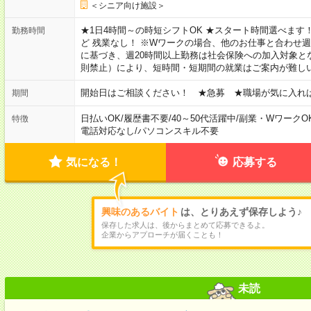
＜シニア向け施設＞
★1日4時間～の時短シフトOK ★スタート時間選べます！ 7:00～16
勤務時間
ど 残業なし！ ※Wワークの場合、他のお仕事と合わせ週
に基づき、週20時間以上勤務は社会保険への加入対象と
則禁止）により、短時間・短期間の就業はご案内が難し
開始日はご相談ください！ ★急募 ★職場が気に入れ
期間
日払いOK
/
履歴書不要
/
40～50代活躍中
/
副業・WワークO
特徴
電話対応なし
/
パソコンスキル不要
気になる！
応募する
興味のあるバイト
は、とりあえず保存しよう♪
保存した求人は、後からまとめて応募できるよ。
企業からアプローチが届くことも！
未読