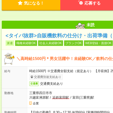
気になる！
応募する
未読
<タイパ抜群>自販機飲料の仕分け・出荷準備（
派遣
職種未経験OK
社会人未経験OK
ブランクOK
WEB登録・面接OK
＼高時給1500円＊男女活躍中！未経験OK／飲料の仕
時給1500円 ※交通費全額支給（規定あり） 【月収例】25
給与
交通費別途支給あり
交通費支給あり
交通費
三重県四日市市
勤務地
川越富洲原駅
/
近鉄富田駅
/
富田(三重県)駅
企業
【日中の勤務】 8:30～17:30 休憩60分 [実働]8時間00分
勤務時間