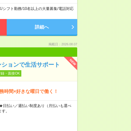
K
/
シフト勤務
/
10名以上の大量募集
/
電話対応
詳細へ
掲載日：2026.08.07
NEW
ンションで生活サポート
登録・面接OK
勤務時間×好きな曜日で働く！
～ ★日払い／週払い制度あり（月払いも選べ
ます。