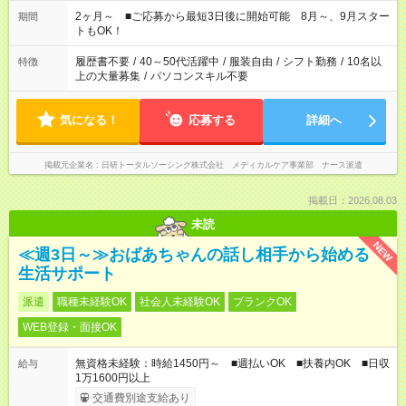
「家族とお休みを合わせたい」 「できれば残業はしたくない」
など、あなたのご希望に沿ったお仕事をご紹介します！ ※Wワ
2ヶ月～ ■ご応募から最短3日後に開始可能 8月～、9月スター
期間
ーク希望の方へ 今ご覧のお仕事で希望する勤務時間と、もう1つ
トもOK！
のお仕事の勤務時間。 合計で週40時間を超える場合は応募でき
ません
履歴書不要
/
40～50代活躍中
/
服装自由
/
シフト勤務
/
10名以
特徴
上の大量募集
/
パソコンスキル不要
気になる！
応募する
詳細へ
掲載元企業名
日研トータルソーシング株式会社 メディカルケア事業部 ナース派遣
掲載日：2026.08.03
未読
NEW
≪週3日～≫おばあちゃんの話し相手から始める
生活サポート
派遣
職種未経験OK
社会人未経験OK
ブランクOK
WEB登録・面接OK
無資格未経験：時給1450円～ ■週払いOK ■扶養内OK ■日収
給与
1万1600円以上
交通費別途支給あり