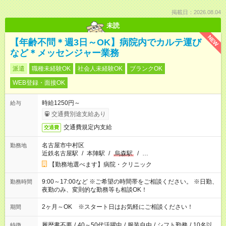
掲載日：2026.08.04
未読
NEW
【年齢不問＊週3日～OK】病院内でカルテ運び
など＊メッセンジャー業務
派遣
職種未経験OK
社会人未経験OK
ブランクOK
WEB登録・面接OK
時給1250円～
給与
交通費別途支給あり
交通費規定内支給
交通費
名古屋市中村区
勤務地
近鉄名古屋駅
/
本陣駅
/
烏森駅
/
…
【勤務地選べます】病院・クリニック
9:00～17:00など ※ご希望の時間帯をご相談ください。 ※日勤、
勤務時間
夜勤のみ、変則的な勤務等も相談OK！
2ヶ月～OK ※スタート日はお気軽にご相談ください！
期間
履歴書不要
/
40～50代活躍中
/
服装自由
/
シフト勤務
/
10名以
特徴