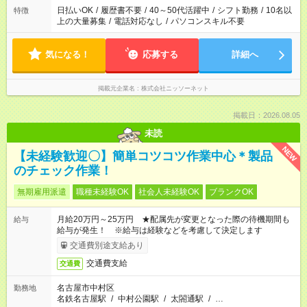
日払いOK
/
履歴書不要
/
40～50代活躍中
/
シフト勤務
/
10名以
特徴
上の大量募集
/
電話対応なし
/
パソコンスキル不要
気になる！
応募する
詳細へ
掲載元企業名
株式会社ニッソーネット
掲載日：2026.08.05
未読
NEW
【未経験歓迎〇】簡単コツコツ作業中心＊製品
のチェック作業！
無期雇用派遣
職種未経験OK
社会人未経験OK
ブランクOK
月給20万円～25万円 ★配属先が変更となった際の待機期間も
給与
給与が発生！ ※給与は経験などを考慮して決定します
交通費別途支給あり
交通費支給
交通費
名古屋市中村区
勤務地
名鉄名古屋駅
/
中村公園駅
/
太閤通駅
/
…