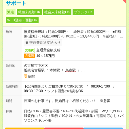
サポート
派遣
職種未経験OK
社会人未経験OK
ブランクOK
WEB登録・面接OK
無資格未経験：時給1400円～ 経験者：時給1600円～ ■月収
給与
例(週3日)：時給1400円×8H×12日＝13万4400円 ※前払い・日
払い・週払いOK
交通費別途支給あり
交通費全額支給
交通費
10～15万円
月収例
名古屋市中村区
勤務地
近鉄名古屋駅
/
本陣駅
/
烏森駅
/
…
病院
下記時間帯よりご相談OK 07:30-16:30 / 08:00-17:00 /
勤務時間
08:30-17:30 ＊シフト固定の相談もOK！
長期のお仕事です。開始日はご相談ください！ ※急募
期間
日払いOK
/
履歴書不要
/
40～50代活躍中
/
副業・WワークOK
/
特徴
服装自由
/
シフト勤務
/
10名以上の大量募集
/
電話対応なし
/
パ
ソコンスキル不要