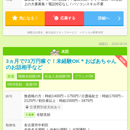
上の大量募集
/
電話対応なし
/
パソコンスキル不要
気になる！
応募する
詳細へ
掲載元企業名
株式会社スタッフサービス メディカル事業本部
掲載日：2026.08.03
未読
NEW
3ヵ月で73万円稼ぐ！未経験OK＊おばあちゃん
のお話相手など
派遣
職種未経験OK
社会人未経験OK
ブランクOK
WEB登録・面接OK
無資格の方：時給1400円～1750円 / 介護福祉士：時給1700円～
給与
2125円 / 初任者以上：時給1500円～1875円
交通費別途支給あり
全額支給
交通費
名古屋市中村区
勤務地
名鉄名古屋駅
/
中村公園駅
/
太閤通駅
/
…