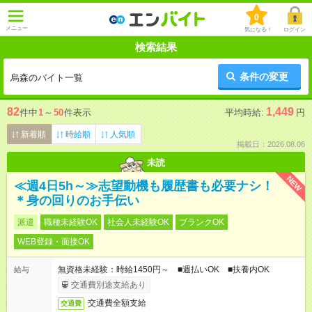
0
メニュー
気になる！
ログイン
検索結果
条件の変更
烏森のバイト一覧
82
1,449
件中
1
～
50
件表示
平均時給:
円
新着順
時給順
人気順
掲載日：2026.08.06
未読
NEW
≪週4日5h～≫志望動機も履歴書も必要ナシ！
＊身の回りのお手伝い
派遣
職種未経験OK
社会人未経験OK
ブランクOK
WEB登録・面接OK
無資格未経験：時給1450円～ ■週払いOK ■扶養内OK
給与
交通費別途支給あり
交通費全額支給
交通費