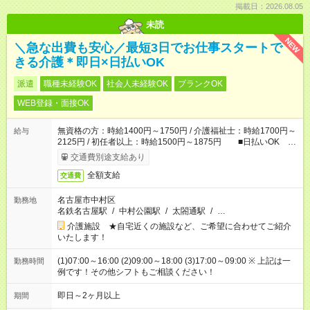
掲載日：2026.08.05
未読
NEW
＼急な出費も安心／最短3日でお仕事スタートで
きる介護＊即日×日払いOK
派遣
職種未経験OK
社会人未経験OK
ブランクOK
WEB登録・面接OK
無資格の方：時給1400円～1750円 / 介護福祉士：時給1700円～
給与
2125円 / 初任者以上：時給1500円～1875円 ■日払いOK ■
日収例：1万1200円（時給1400円×8h）
交通費別途支給あり
全額支給
交通費
名古屋市中村区
勤務地
名鉄名古屋駅
/
中村公園駅
/
太閤通駅
/
…
介護施設 ★自宅近くの施設など、ご希望に合わせてご紹介
いたします！
(1)07:00～16:00 (2)09:00～18:00 (3)17:00～09:00 ※ 上記は一
勤務時間
例です！その他シフトもご相談ください！
即日～2ヶ月以上
期間