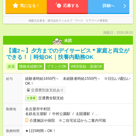
気になる！
応募する
詳細へ
掲載元企業名
株式会社ウィルオブ・ワーク ケアワーク事業部
掲載日：2026.08.02
未読
【週2～】夕方までのデイサービス＊家庭と両立が
できる！｜時短OK｜扶養内勤務OK
派遣
職種未経験OK
ブランクOK
WEB登録・面接OK
経験者時給1650円～ 未経験者時給1550円～ ※日払い/週払い
給与
OK！
交通費別途支給あり
交通費全額支給
交通費
名古屋市中村区
勤務地
名鉄名古屋駅
/
中村公園駅
/
太閤通駅
/
…
介護施設や病院 ※ご自宅近辺からご案内可能
★1日5時間～OK！
勤務時間