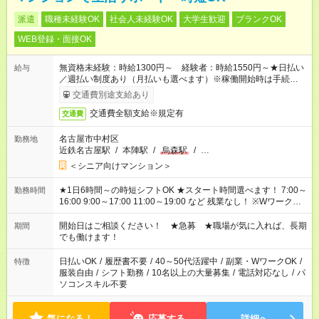
派遣
職種未経験OK
社会人未経験OK
大学生歓迎
ブランクOK
WEB登録・面接OK
無資格未経験：時給1300円～ 経験者：時給1550円～★日払い
給与
／週払い制度あり（月払いも選べます）※稼働開始時は手続き完
了次第のお支払いとなります。
交通費別途支給あり
交通費全額支給※規定有
交通費
名古屋市中村区
勤務地
近鉄名古屋駅
/
本陣駅
/
烏森駅
/
…
＜シニア向けマンション＞
★1日6時間～の時短シフトOK ★スタート時間選べます！ 7:00～
勤務時間
16:00 9:00～17:00 11:00～19:00 など 残業なし！ ※Wワークの
場合、他のお仕事と合わせ週40時間超の就業はご案内できませ
ん ※法令に基づき、週20時間以上勤務は社会保険への加入対象
開始日はご相談ください！ ★急募 ★職場が気に入れば、長期
期間
となります ※労働者派遣法（日雇い派遣の原則禁止）により、
でも働けます！
短時間・短期間の就業はご案内が難しい場合があります
日払いOK
/
履歴書不要
/
40～50代活躍中
/
副業・WワークOK
/
特徴
服装自由
/
シフト勤務
/
10名以上の大量募集
/
電話対応なし
/
パ
ソコンスキル不要
気になる！
応募する
詳細へ