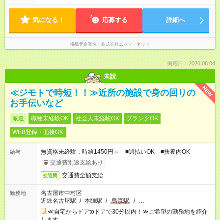
気になる！
応募する
詳細へ
掲載元企業名
株式会社ニッソーネット
掲載日：2026.08.04
未読
NEW
≪ジモトで時短！！≫近所の施設で身の回りの
お手伝いなど
派遣
職種未経験OK
社会人未経験OK
ブランクOK
WEB登録・面接OK
無資格未経験：時給1450円～ ■週払いOK ■扶養内OK
給与
交通費別途支給あり
交通費全額支給
交通費
名古屋市中村区
勤務地
近鉄名古屋駅
/
本陣駅
/
烏森駅
/
…
≪自宅からドアtoドアで30分以内！≫ご希望の勤務地を紹介
します。