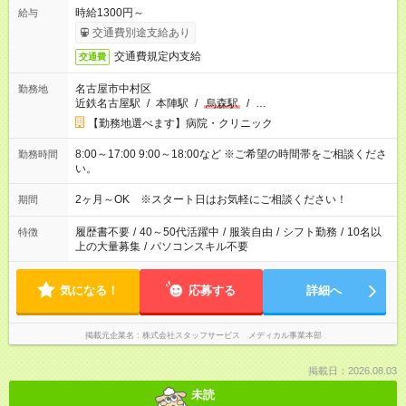
時給1300円～
給与
交通費別途支給あり
交通費規定内支給
交通費
名古屋市中村区
勤務地
近鉄名古屋駅
/
本陣駅
/
烏森駅
/
…
【勤務地選べます】病院・クリニック
8:00～17:00 9:00～18:00など ※ご希望の時間帯をご相談くださ
勤務時間
い。
2ヶ月～OK ※スタート日はお気軽にご相談ください！
期間
履歴書不要
/
40～50代活躍中
/
服装自由
/
シフト勤務
/
10名以
特徴
上の大量募集
/
パソコンスキル不要
気になる！
応募する
詳細へ
掲載元企業名
株式会社スタッフサービス メディカル事業本部
掲載日：2026.08.03
未読