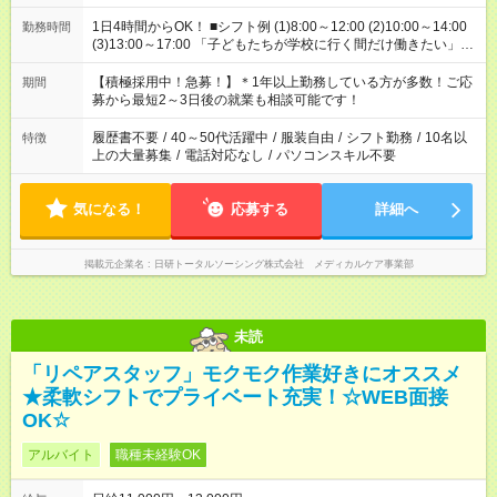
1日4時間からOK！ ■シフト例 (1)8:00～12:00 (2)10:00～14:00
勤務時間
(3)13:00～17:00 「子どもたちが学校に行く間だけ働きたい」
「余裕を持って夕飯の準備がしたい」 「午前中は働いて、午後
はプライベートの時間にしたい」 など、ご希望を教えてくださ
【積極採用中！急募！】＊1年以上勤務している方が多数！ご応
期間
いね。 ※Wワーク希望の方へ 今ご覧のお仕事で希望する勤務時
募から最短2～3日後の就業も相談可能です！
間と、もう1つのお仕事の勤務時間。 合計で週40時間を超える
場合は応募できません。
履歴書不要
/
40～50代活躍中
/
服装自由
/
シフト勤務
/
10名以
特徴
上の大量募集
/
電話対応なし
/
パソコンスキル不要
気になる！
応募する
詳細へ
掲載元企業名
日研トータルソーシング株式会社 メディカルケア事業部
未読
「リペアスタッフ」モクモク作業好きにオススメ
★柔軟シフトでプライベート充実！☆WEB面接
OK☆
アルバイト
職種未経験OK