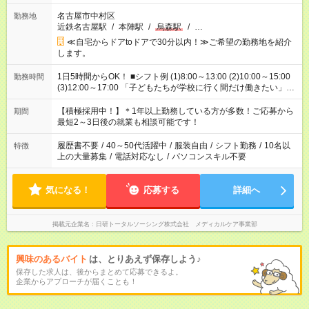
名古屋市中村区
勤務地
近鉄名古屋駅
/
本陣駅
/
烏森駅
/
…
≪自宅からドアtoドアで30分以内！≫ご希望の勤務地を紹介
します。
1日5時間からOK！ ■シフト例 (1)8:00～13:00 (2)10:00～15:00
勤務時間
(3)12:00～17:00 「子どもたちが学校に行く間だけ働きたい」
「余裕を持って夕飯の準備がしたい」 「午前中は働いて、午後
はプライベートの時間にしたい」 など、ご希望を教えてくださ
【積極採用中！】＊1年以上勤務している方が多数！ご応募から
期間
いね。 ※Wワーク希望の方へ 今ご覧のお仕事で希望する勤務時
最短2～3日後の就業も相談可能です！
間と、もう1つのお仕事の勤務時間。 合計で週40時間を超える
場合は応募できません。
履歴書不要
/
40～50代活躍中
/
服装自由
/
シフト勤務
/
10名以
特徴
上の大量募集
/
電話対応なし
/
パソコンスキル不要
気になる！
応募する
詳細へ
掲載元企業名
日研トータルソーシング株式会社 メディカルケア事業部
興味のあるバイト
は、とりあえず保存しよう♪
保存した求人は、後からまとめて応募できるよ。
企業からアプローチが届くことも！