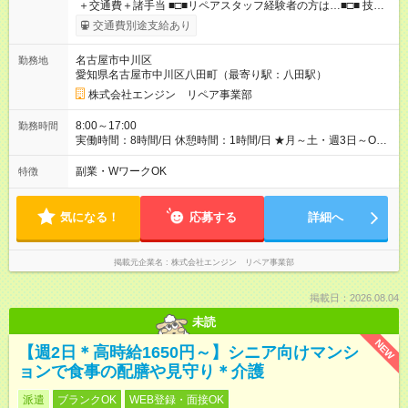
＋交通費＋諸手当 ■□■リペアスタッフ経験者の方は…■□■ 技術
チェック後に日給を決定します！ ・現場数に応じて『日給が1.2
交通費別途支給あり
倍』！ ・その他手当により『1.5倍』になることも…！ ・その他
1日ごとの評価ポイントもあり 頑張った分だけ評価されます！ ◆
名古屋市中川区
勤務地
交通費規定支給 ◆残業手当あり ◆子供手当あり ◆宿泊手当あり
愛知県名古屋市中川区八田町（最寄り駅：八田駅）
(2000円/1日) ※宿泊を伴う現場の場合 ◆先輩スタッフの給与例
﹋﹋﹋﹋﹋﹋﹋﹋﹋﹋﹋ ・週5日勤務Aさん ＞＞日給11，000円
株式会社エンジン リペア事業部
×20勤務 ＞＞月収22万円＋諸手当 【試用期間】試用期間あり 試
用期間の長さ：6ヶ月 ※ 雇用形態と給与に、本採用時と異なる部
8:00～17:00
勤務時間
分があります。 雇用形態：本採用時と同じです。 給与：日
実働時間：8時間/日 休憩時間：1時間/日 ★月～土・週3日～OK
給 9,810円以上 ::::: ::::: ::::: ::::: ::::: :::::: 120勤務までは日給9，810
★週4～5日入れる方大歓迎！※日時相談OK ★時期により連休取
円 121勤務目から日給1万1，000円～ となります。
得も可能！ ＼毎月希望シフト提出で働きやすい！／ 毎月20日ま
副業・WワークOK
特徴
::::: ::::: ::::: ::::: ::::: ::::::
でに翌月の勤務希望シフトを提出◎ ※シフト変更は前週までに相
談OK
気になる！
応募する
詳細へ
掲載元企業名
株式会社エンジン リペア事業部
掲載日：2026.08.04
未読
NEW
【週2日＊高時給1650円～】シニア向けマンシ
ョンで食事の配膳や見守り＊介護
派遣
ブランクOK
WEB登録・面接OK