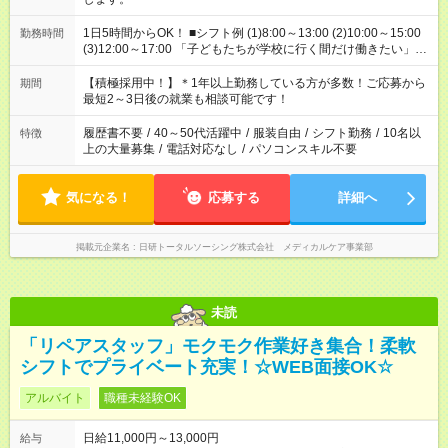
1日5時間からOK！ ■シフト例 (1)8:00～13:00 (2)10:00～15:00
勤務時間
(3)12:00～17:00 「子どもたちが学校に行く間だけ働きたい」
「余裕を持って夕飯の準備がしたい」 「午前中は働いて、午後
はプライベートの時間にしたい」 など、ご希望を教えてくださ
【積極採用中！】＊1年以上勤務している方が多数！ご応募から
期間
いね。 ※Wワーク希望の方へ 今ご覧のお仕事で希望する勤務時
最短2～3日後の就業も相談可能です！
間と、もう1つのお仕事の勤務時間。 合計で週40時間を超える
場合は応募できません。
履歴書不要
/
40～50代活躍中
/
服装自由
/
シフト勤務
/
10名以
特徴
上の大量募集
/
電話対応なし
/
パソコンスキル不要
気になる！
応募する
詳細へ
掲載元企業名
日研トータルソーシング株式会社 メディカルケア事業部
未読
「リペアスタッフ」モクモク作業好き集合！柔軟
シフトでプライベート充実！☆WEB面接OK☆
アルバイト
職種未経験OK
日給11,000円～13,000円
給与