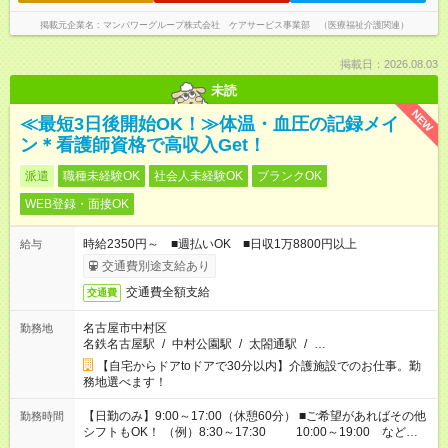
掲載元企業名
マンパワーグループ株式会社 ケアサービス事業部 （医療福祉介護関連）
掲載日：2026.08.03
未読
NEW
≪最短3日後開始OK！≫体温・血圧の記録メイ
ン＊看護師資格で高収入Get！
派遣
職種未経験OK
社会人未経験OK
ブランクOK
WEB登録・面接OK
時給2350円～ ■週払いOK ■日収1万8800円以上
給与
交通費別途支給あり
交通費全額支給
交通費
名古屋市中村区
勤務地
名鉄名古屋駅
/
中村公園駅
/
太閤通駅
/
…
【自宅からドアtoドアで30分以内】介護施設でのお仕事。勤
務地選べます！
【日勤のみ】9:00～17:00（休憩60分） ■ご希望があればその他
勤務時間
シフトもOK！ （例）8:30～17:30 10:00～19:00 など