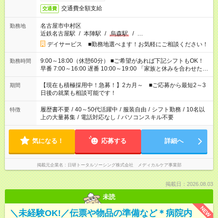
交通費全額支給
交通費
名古屋市中村区
勤務地
近鉄名古屋駅
/
本陣駅
/
烏森駅
/
…
デイサービス ■勤務地選べます！お気軽にご相談ください！
9:00～18:00（休憩60分） ■ご希望があれば下記シフトもOK！
勤務時間
早番 7:00～16:00 遅番 10:00～19:00 「家族と休みを合わせた
い」 「余裕を持って夕飯の準備がしたい」 「できれば残業はし
たくない」 など、ご希望を教えてくださいね。 ※Wワーク希望
【現在も積極採用中！急募！】2カ月～ ■ご応募から最短2～3
期間
の方へ 今ご覧のお仕事で希望する勤務時間と、もう1つのお仕事
日後の就業も相談可能です！
の勤務時間。 合計で週40時間を超える場合は応募できません。
履歴書不要
/
40～50代活躍中
/
服装自由
/
シフト勤務
/
10名以
特徴
上の大量募集
/
電話対応なし
/
パソコンスキル不要
気になる！
応募する
詳細へ
掲載元企業名
日研トータルソーシング株式会社 メディカルケア事業部
掲載日：2026.08.03
未読
NEW
＼未経験OK!／伝票や物品の準備など＊病院内