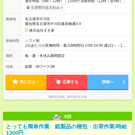
通常時給（5時～22時）：1200円 深夜時給（22時～翌5時）：
1500円 高校生時給：1140円 【特別手当】早朝手当（5：00-9：
交通費別途支給あり
00）時給+150円 【試用期間】試用期間あり 試用期間の長さ：1
ヶ月 雇用形態、給与は本採用時と同じです。 試用期間の実態は
名古屋市中川区
勤務地
30日（※条件変更なし）ですが、切り上げで一ヶ月とさせてい
愛知県名古屋市中川区篠原橋通3-4
ただきます。 研修制度あり：15時間(研修中も同時給）
株式会社すき家
シフト制
勤務時間
1日あたりの実働時間：最大8時間/日 0:00-24:00 週2日～・1日
2h～OK ＜シフト例＞ 〇朝帯 5:00-9:00 〇昼帯 9:00-14:00 〇午
後帯 14:00-18:00 〇夜帯 18:00-22:00 〇深夜帯 22:00-翌5:00 基
春・夏・冬休み期間限定
期間
本は固定シフトですが家庭の都合などイレギュラーには対応し
ます♪
副業・WワークOK
特徴
気になる！
応募する
詳細へ
掲載元企業名
株式会社すき家
未読
とっても簡単作業 紙製品の梱包・出荷作業/時給
1300円