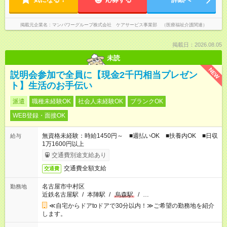
掲載元企業名
マンパワーグループ株式会社 ケアサービス事業部 （医療福祉介護関連）
掲載日：2026.08.05
未読
NEW
説明会参加で全員に【現金2千円相当プレゼン
ト】生活のお手伝い
派遣
職種未経験OK
社会人未経験OK
ブランクOK
WEB登録・面接OK
無資格未経験：時給1450円～ ■週払いOK ■扶養内OK ■日収
給与
1万1600円以上
交通費別途支給あり
交通費全額支給
交通費
名古屋市中村区
勤務地
近鉄名古屋駅
/
本陣駅
/
烏森駅
/
…
≪自宅からドアtoドアで30分以内！≫ご希望の勤務地を紹介
します。