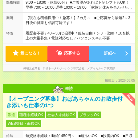
9:00～18:00（休憩60分） ■ご希望があれば下記シフトもOK！
勤務時間
早番 7:00～16:00 遅番 10:00～19:00 「家族と休みを合わせた
い」 「余裕を持って夕飯の準備がしたい」 「できれば残業はし
たくない」 など、ご希望を教えてくださいね。 ※Wワーク希望
【現在も積極採用中！急募！】2カ月～ ■ご応募から最短2～3
期間
の方へ 今ご覧のお仕事で希望する勤務時間と、もう1つのお仕事
日後の就業も相談可能です！
の勤務時間。 合計で週40時間を超える場合は応募できません。
履歴書不要
/
40～50代活躍中
/
服装自由
/
シフト勤務
/
10名以
特徴
上の大量募集
/
電話対応なし
/
パソコンスキル不要
気になる！
応募する
詳細へ
掲載元企業名
日研トータルソーシング株式会社 メディカルケア事業部
掲載日：2026.08.05
未読
NEW
【オープニング募集】おばあちゃんのお散歩付
き添いも仕事の1つ
派遣
職種未経験OK
社会人未経験OK
ブランクOK
WEB登録・面接OK
無資格未経験：時給1450円～ ■週払いOK ■扶養内OK ■日収
給与