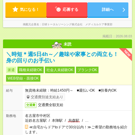
気になる！
応募する
詳細へ
掲載元企業名
日研トータルソーシング株式会社 メディカルケア事業部
掲載日：2026.08.03
未読
NEW
＼時短＊週5日4h～／趣味や家事との両立も！
身の回りのお手伝い
派遣
職種未経験OK
社会人未経験OK
ブランクOK
WEB登録・面接OK
無資格未経験：時給1450円～ ■週払いOK ■扶養内OK
給与
交通費別途支給あり
交通費全額支給
交通費
名古屋市中村区
勤務地
近鉄名古屋駅
/
本陣駅
/
烏森駅
/
…
≪自宅からドアtoドアで30分以内！≫ご希望の勤務地を紹介
します。