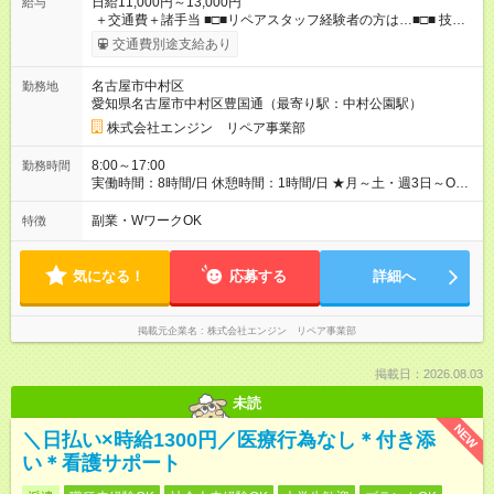
日給11,000円～13,000円
給与
＋交通費＋諸手当 ■□■リペアスタッフ経験者の方は…■□■ 技術
チェック後に日給を決定します！ ・現場数に応じて『日給が1.2
交通費別途支給あり
倍』！ ・その他手当により『1.5倍』になることも…！ ・その他
1日ごとの評価ポイントもあり 頑張った分だけ評価されます！ ◆
名古屋市中村区
勤務地
交通費規定支給 ◆残業手当あり ◆子供手当あり ◆宿泊手当あり
愛知県名古屋市中村区豊国通（最寄り駅：中村公園駅）
(2000円/1日) ※宿泊を伴う現場の場合 ◆先輩スタッフの給与例
﹋﹋﹋﹋﹋﹋﹋﹋﹋﹋﹋ ・週5日勤務Aさん ＞＞日給11，000円
株式会社エンジン リペア事業部
×20勤務 ＞＞月収22万円＋諸手当 【試用期間】試用期間あり 試
用期間の長さ：6ヶ月 ※ 雇用形態と給与に、本採用時と異なる部
8:00～17:00
勤務時間
分があります。 雇用形態：本採用時と同じです。 給与：日
実働時間：8時間/日 休憩時間：1時間/日 ★月～土・週3日～OK
給 9,810円以上 ::::: ::::: ::::: ::::: ::::: :::::: 120勤務までは日給9，810
★週4～5日入れる方大歓迎！※日時相談OK ★時期により連休取
円 121勤務目から日給1万1，000円～ となります。
得も可能！ ＼毎月希望シフト提出で働きやすい！／ 毎月20日ま
副業・WワークOK
特徴
::::: ::::: ::::: ::::: ::::: ::::::
でに翌月の勤務希望シフトを提出◎ ※シフト変更は前週までに相
談OK
気になる！
応募する
詳細へ
掲載元企業名
株式会社エンジン リペア事業部
掲載日：2026.08.03
未読
NEW
＼日払い×時給1300円／医療行為なし＊付き添
い＊看護サポート