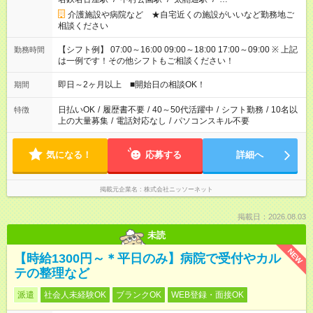
介護施設や病院など ★自宅近くの施設がいいなど勤務地ご
相談ください
【シフト例】 07:00～16:00 09:00～18:00 17:00～09:00 ※ 上記
勤務時間
は一例です！その他シフトもご相談ください！
即日～2ヶ月以上 ■開始日の相談OK！
期間
日払いOK
/
履歴書不要
/
40～50代活躍中
/
シフト勤務
/
10名以
特徴
上の大量募集
/
電話対応なし
/
パソコンスキル不要
気になる！
応募する
詳細へ
掲載元企業名
株式会社ニッソーネット
掲載日：2026.08.03
未読
NEW
【時給1300円～＊平日のみ】病院で受付やカル
テの整理など
派遣
社会人未経験OK
ブランクOK
WEB登録・面接OK