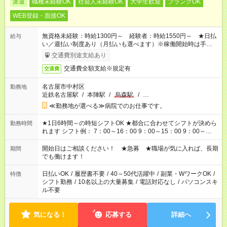
派遣
職種未経験OK
社会人未経験OK
大学生歓迎
ブランクOK
WEB登録・面接OK
無資格未経験：時給1300円～ 経験者：時給1550円～ ★日払
給与
い／週払い制度あり（月払いも選べます）※稼働開始時は手続き
完了次第のお支払いとなります。
交通費別途支給あり
交通費全額支給※規定有
交通費
名古屋市中村区
勤務地
近鉄名古屋駅
/
本陣駅
/
烏森駅
/
…
≪勤務地が選べる≫病院でのお仕事です。
★1日6時間～の時短シフトOK ★都合に合わせてシフトが決めら
勤務時間
れます シフト例： 7：00～16：00 9：00～15：00 9：00～
18：00 11：00～20：00 など ※Wワークの場合、他のお仕事と
合わせ週40時間超の就業はご案内できません ※法令に基づき、
開始日はご相談ください！ ★急募 ★職場が気に入れば、長期
期間
週20時間以上勤務は社会保険への加入対象となります ※労働者
でも働けます！
派遣法（日雇い派遣の原則禁止）により、短時間・短期間の就
業はご案内が難しい場合があります
日払いOK
/
履歴書不要
/
40～50代活躍中
/
副業・WワークOK
/
特徴
シフト勤務
/
10名以上の大量募集
/
電話対応なし
/
パソコンスキ
ル不要
気になる！
応募する
詳細へ