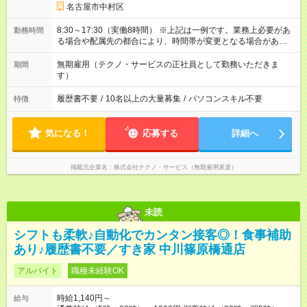
名古屋市中村区
8:30～17:30（実働8時間） ※上記は一例です。業務上必要があ
勤務時間
る場合や配属先の都合により、時間帯が変更となる場合があり
ます。
無期雇用（テクノ・サービスの正社員として勤務いただきま
期間
す）
履歴書不要
/
10名以上の大量募集
/
パソコンスキル不要
特徴
気になる！
応募する
詳細へ
掲載元企業名
株式会社テクノ・サービス（無期雇用派遣）
未読
シフトも柔軟♪自動化でカンタン接客◎！食事補助
あり♪履歴書不要／すき家 中川篠原橋通店
アルバイト
職種未経験OK
時給1,140円～
給与