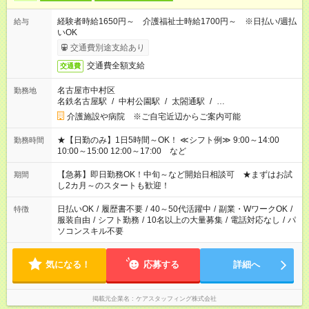
経験者時給1650円～ 介護福祉士時給1700円～ ※日払い/週払
給与
いOK
交通費別途支給あり
交通費全額支給
交通費
名古屋市中村区
勤務地
名鉄名古屋駅
/
中村公園駅
/
太閤通駅
/
…
介護施設や病院 ※ご自宅近辺からご案内可能
★【日勤のみ】1日5時間～OK！ ≪シフト例≫ 9:00～14:00
勤務時間
10:00～15:00 12:00～17:00 など
【急募】即日勤務OK！中旬～など開始日相談可 ★まずはお試
期間
し2カ月～のスタートも歓迎！
日払いOK
/
履歴書不要
/
40～50代活躍中
/
副業・WワークOK
/
特徴
服装自由
/
シフト勤務
/
10名以上の大量募集
/
電話対応なし
/
パ
ソコンスキル不要
気になる！
応募する
詳細へ
掲載元企業名
ケアスタッフィング株式会社