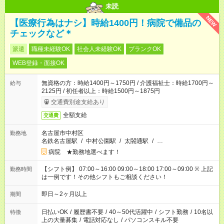
未読
NEW
【医療行為はナシ】時給1400円！病院で備品の
チェックなど＊
派遣
職種未経験OK
社会人未経験OK
ブランクOK
WEB登録・面接OK
無資格の方：時給1400円～1750円 / 介護福祉士：時給1700円～
給与
2125円 / 初任者以上：時給1500円～1875円
交通費別途支給あり
全額支給
交通費
名古屋市中村区
勤務地
名鉄名古屋駅
/
中村公園駅
/
太閤通駅
/
…
病院 ★勤務地選べます！
【シフト例】 07:00～16:00 09:00～18:00 17:00～09:00 ※ 上記
勤務時間
は一例です！その他シフトもご相談ください！
即日～2ヶ月以上
期間
日払いOK
/
履歴書不要
/
40～50代活躍中
/
シフト勤務
/
10名以
特徴
上の大量募集
/
電話対応なし
/
パソコンスキル不要