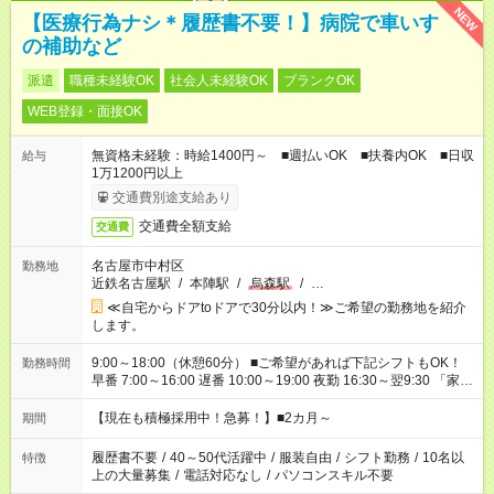
NEW
【医療行為ナシ＊履歴書不要！】病院で車いす
の補助など
派遣
職種未経験OK
社会人未経験OK
ブランクOK
WEB登録・面接OK
無資格未経験：時給1400円～ ■週払いOK ■扶養内OK ■日収
給与
1万1200円以上
交通費別途支給あり
交通費全額支給
交通費
名古屋市中村区
勤務地
近鉄名古屋駅
/
本陣駅
/
烏森駅
/
…
≪自宅からドアtoドアで30分以内！≫ご希望の勤務地を紹介
します。
9:00～18:00（休憩60分） ■ご希望があれば下記シフトもOK！
勤務時間
早番 7:00～16:00 遅番 10:00～19:00 夜勤 16:30～翌9:30 「家族
と休みを合わせたい」 「余裕を持って夕飯の準備がしたい」
「できれば残業はしたくない」 など、ご希望を教えてください
【現在も積極採用中！急募！】■2カ月～
期間
ね。 ※Wワーク希望の方へ 今ご覧のお仕事で希望する勤務時間
と、もう1つのお仕事の勤務時間が 合計で週40時間を超える場
履歴書不要
/
40～50代活躍中
/
服装自由
/
シフト勤務
/
10名以
特徴
合は応募できません。
上の大量募集
/
電話対応なし
/
パソコンスキル不要