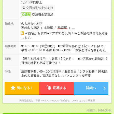
1万1600円以上
交通費別途支給あり
交通費全額支給
交通費
名古屋市中村区
勤務地
近鉄名古屋駅
/
本陣駅
/
烏森駅
/
…
≪自宅からドアtoドアで30分以内！≫ご希望の勤務地を紹介
します。
9:00～18:00（休憩60分） ■ご希望があれば下記シフトもOK！
勤務時間
早番 7:00～16:00 遅番 10:00～19:00 「家族と休みを合わせた
い」 「余裕を持って夕飯の準備がしたい」 「できれば残業はし
たくない」 など、ご希望を教えてくださいね。 ※Wワーク希望
【現在も積極採用中！急募！】2カ月～ ■ご応募から最短2～3
期間
の方へ 今ご覧のお仕事で希望する勤務時間と、もう1つのお仕事
日後の就業も相談可能です！
の勤務時間。 合計で週40時間を超える場合は応募できません。
履歴書不要
/
40～50代活躍中
/
服装自由
/
シフト勤務
/
10名以
特徴
上の大量募集
/
電話対応なし
/
パソコンスキル不要
気になる！
応募する
詳細へ
掲載元企業名
日研トータルソーシング株式会社 メディカルケア事業部
掲載日：2026.08.04