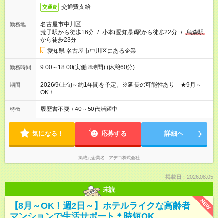
交通費支給
交通費
名古屋市中川区
勤務地
荒子駅から徒歩16分
/
小本(愛知県)駅から徒歩22分
/
烏森駅
から徒歩23分
愛知県 名古屋市中川区にある企業
9:00～18:00(実働:8時間) (休憩60分)
勤務時間
2026/9/上旬～約1年間を予定。※延長の可能性あり ★9月～
期間
OK！
履歴書不要
/
40～50代活躍中
特徴
気になる！
応募する
詳細へ
掲載元企業名
アデコ株式会社
掲載日：2026.08.05
未読
NEW
【8月～OK！週2日～】ホテルライクな高齢者
マンションで生活サポート＊時短OK