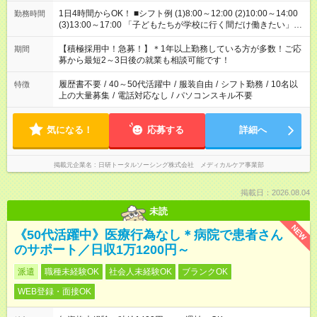
1日4時間からOK！ ■シフト例 (1)8:00～12:00 (2)10:00～14:00
勤務時間
(3)13:00～17:00 「子どもたちが学校に行く間だけ働きたい」
「余裕を持って夕飯の準備がしたい」 「午前中は働いて、午後
はプライベートの時間にしたい」 など、ご希望を教えてくださ
【積極採用中！急募！】＊1年以上勤務している方が多数！ご応
期間
いね。 ※Wワーク希望の方へ 今ご覧のお仕事で希望する勤務時
募から最短2～3日後の就業も相談可能です！
間と、もう1つのお仕事の勤務時間。 合計で週40時間を超える
場合は応募できません。
履歴書不要
/
40～50代活躍中
/
服装自由
/
シフト勤務
/
10名以
特徴
上の大量募集
/
電話対応なし
/
パソコンスキル不要
気になる！
応募する
詳細へ
掲載元企業名
日研トータルソーシング株式会社 メディカルケア事業部
掲載日：2026.08.04
未読
NEW
《50代活躍中》医療行為なし＊病院で患者さん
のサポート／日収1万1200円～
派遣
職種未経験OK
社会人未経験OK
ブランクOK
WEB登録・面接OK