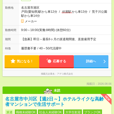
名古屋市港区
勤務地
戸田(愛知県)駅から車12分
/
伏屋駅
から車13分
/
荒子川公園
駅から車14分
メーカー
9:00～18:00(実働:8時間) (休憩60分)
勤務時間
【急募】即日～最長6ヶ月の派遣期間後、直接雇用予定
期間
履歴書不要
/
40～50代活躍中
特徴
気になる！
応募する
詳細へ
掲載元企業名
アデコ株式会社
掲載日：2026.08.06
未読
NEW
名古屋市中川区【週2日～】ホテルライクな高齢
者マンションで生活サポート
派遣
職種未経験OK
社会人未経験OK
大学生歓迎
ブランクOK