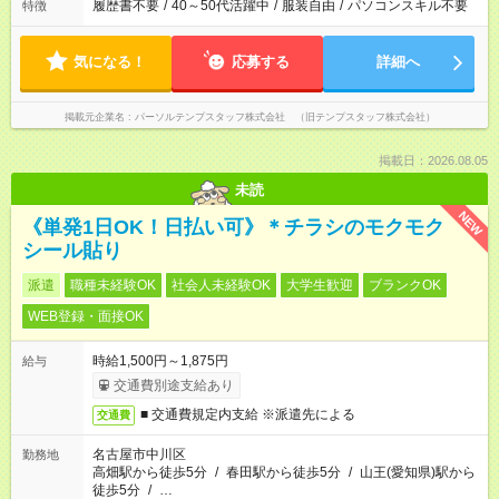
履歴書不要
/
40～50代活躍中
/
服装自由
/
パソコンスキル不要
特徴
気になる！
応募する
詳細へ
掲載元企業名
パーソルテンプスタッフ株式会社 （旧テンプスタッフ株式会社）
掲載日：2026.08.05
未読
NEW
《単発1日OK！日払い可》＊チラシのモクモク
シール貼り
派遣
職種未経験OK
社会人未経験OK
大学生歓迎
ブランクOK
WEB登録・面接OK
時給1,500円～1,875円
給与
交通費別途支給あり
■ 交通費規定内支給 ※派遣先による
交通費
名古屋市中川区
勤務地
高畑駅から徒歩5分
/
春田駅から徒歩5分
/
山王(愛知県)駅から
徒歩5分
/
…