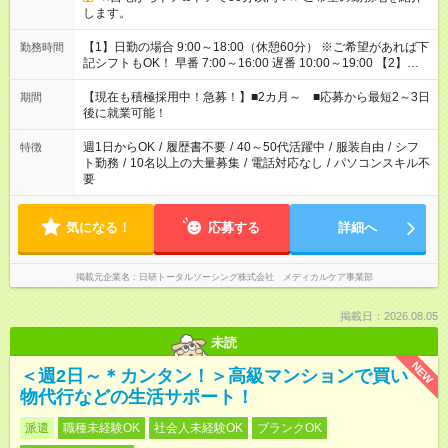
します。
【1】日勤の場合 9:00～18:00（休憩60分） ※ご希望があれば下
勤務時間
記シフトもOK！ 早番 7:00～16:00 遅番 10:00～19:00 【2】夜
勤の場合 16:30～翌9:30 16:30～翌10:30など ※Wワーク希望の
方へ 今ご覧のお仕事で希望する勤務時間と、もう1つのお仕事の
【現在も積極採用中！急募！】■2カ月～ ■応募から最短2～3日
期間
勤務時間。 合計で週40時間を超える場合は応募できません。
後に就業可能！
週1日からOK
/
履歴書不要
/
40～50代活躍中
/
服装自由
/
シフ
特徴
ト勤務
/
10名以上の大量募集
/
電話対応なし
/
パソコンスキル不
要
気になる！
応募する
詳細へ
掲載元企業名
日研トータルソーシング株式会社 メディカルケア事業部
掲載日：2026.08.05
未読
NEW
＜週2日～＊カンタン！＞高級マンションで買い
物代行などの生活サポート！
派遣
職種未経験OK
社会人未経験OK
ブランクOK