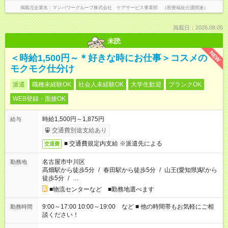
掲載元企業名
マンパワーグループ株式会社 ケアサービス事業部 （医療福祉介護関連）
掲載日：2026.08.05
未読
NEW
＜時給1,500円～＊好きな時にお仕事＞コスメの
モクモク仕分け
派遣
職種未経験OK
社会人未経験OK
大学生歓迎
ブランクOK
WEB登録・面接OK
時給1,500円～1,875円
給与
交通費別途支給あり
■ 交通費規定内支給 ※派遣先による
交通費
名古屋市中川区
勤務地
高畑駅から徒歩5分
/
春田駅から徒歩5分
/
山王(愛知県)駅から
徒歩5分
/
…
■物流センターなど ■勤務地選べます
9:00～17:00 10:00～19:00 など ■ 他の時間帯もお気軽にご相
勤務時間
談ください！