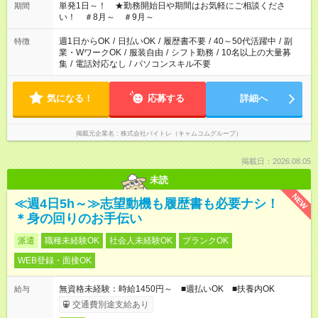
単発1日～！ ★勤務開始日や期間はお気軽にご相談くださ
期間
い！ ＃8月～ ＃9月～
週1日からOK
/
日払いOK
/
履歴書不要
/
40～50代活躍中
/
副
特徴
業・WワークOK
/
服装自由
/
シフト勤務
/
10名以上の大量募
集
/
電話対応なし
/
パソコンスキル不要
気になる！
応募する
詳細へ
掲載元企業名
株式会社バイトレ（キャムコムグループ）
掲載日：2026.08.05
未読
NEW
≪週4日5h～≫志望動機も履歴書も必要ナシ！
＊身の回りのお手伝い
派遣
職種未経験OK
社会人未経験OK
ブランクOK
WEB登録・面接OK
無資格未経験：時給1450円～ ■週払いOK ■扶養内OK
給与
交通費別途支給あり