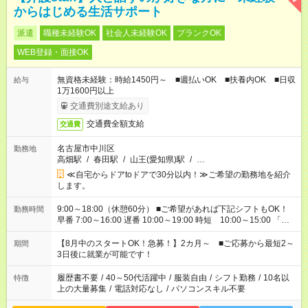
からはじめる生活サポート
派遣
職種未経験OK
社会人未経験OK
ブランクOK
WEB登録・面接OK
無資格未経験：時給1450円～ ■週払いOK ■扶養内OK ■日収
給与
1万1600円以上
交通費別途支給あり
交通費全額支給
交通費
名古屋市中川区
勤務地
高畑駅
/
春田駅
/
山王(愛知県)駅
/
…
≪自宅からドアtoドアで30分以内！≫ご希望の勤務地を紹介
します。
9:00～18:00（休憩60分） ■ご希望があれば下記シフトもOK！
勤務時間
早番 7:00～16:00 遅番 10:00～19:00 時短 10:00～15:00 「家
族と休みを合わせたい」 「余裕を持って夕飯の準備がしたい」
「できれば残業はしたくない」 など、ご希望を教えてください
【8月中のスタートOK！急募！】2カ月～ ■ご応募から最短2～
期間
ね。 ※Wワーク希望の方へ 今ご覧のお仕事で希望する勤務時間
3日後に就業が可能です！
と、もう1つのお仕事の勤務時間。 合計で週40時間を超える場
合は応募できません。
履歴書不要
/
40～50代活躍中
/
服装自由
/
シフト勤務
/
10名以
特徴
上の大量募集
/
電話対応なし
/
パソコンスキル不要