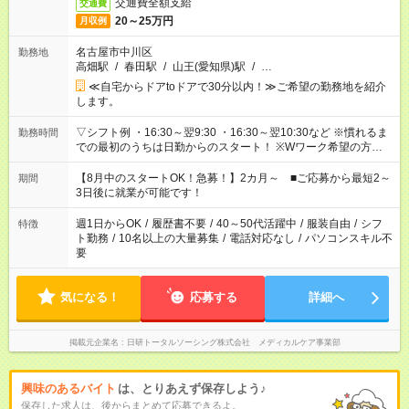
交通費全額支給
交通費
20～25万円
月収例
名古屋市中川区
勤務地
高畑駅
/
春田駅
/
山王(愛知県)駅
/
…
≪自宅からドアtoドアで30分以内！≫ご希望の勤務地を紹介
します。
▽シフト例 ・16:30～翌9:30 ・16:30～翌10:30など ※慣れるま
勤務時間
での最初のうちは日勤からのスタート！ ※Wワーク希望の方へ
今ご覧のお仕事で希望する勤務時間と、もう1つのお仕事の勤務
時間。 合計で週40時間を超える場合は応募できません。
【8月中のスタートOK！急募！】2カ月～ ■ご応募から最短2～
期間
3日後に就業が可能です！
週1日からOK
/
履歴書不要
/
40～50代活躍中
/
服装自由
/
シフ
特徴
ト勤務
/
10名以上の大量募集
/
電話対応なし
/
パソコンスキル不
要
気になる！
応募する
詳細へ
掲載元企業名
日研トータルソーシング株式会社 メディカルケア事業部
興味のあるバイト
は、とりあえず保存しよう♪
保存した求人は、後からまとめて応募できるよ。