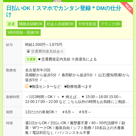
NEW
日払いOK！スマホでカンタン登録＊DMの仕分
け
派遣
職種未経験OK
社会人未経験OK
大学生歓迎
ブランクOK
WEB登録・面接OK
時給1,500円～1,875円
給与
交通費別途支給あり
■ 交通費規定内支給 ※派遣先による
交通費
名古屋市中川区
勤務地
高畑駅から徒歩5分
/
春田駅から徒歩5分
/
山王(愛知県)駅から
徒歩5分
/
…
■物流センターなど ■勤務地選べます
＜1日3時間～OK！＞ ▼ 例えば… ▼ 15:00～18:00 15:00～
勤務時間
22:00 17:00～22:00 など こちら以外の時間もお気軽にご相談く
ださい！
1日だけの単発OK！ ＃8月～ ＃9月～
期間
週1日からOK
/
日払いOK
/
履歴書不要
/
40～50代活躍中
/
副
特徴
業・WワークOK
/
服装自由
/
シフト勤務
/
10名以上の大量募
集
/
電話対応なし
/
パソコンスキル不要