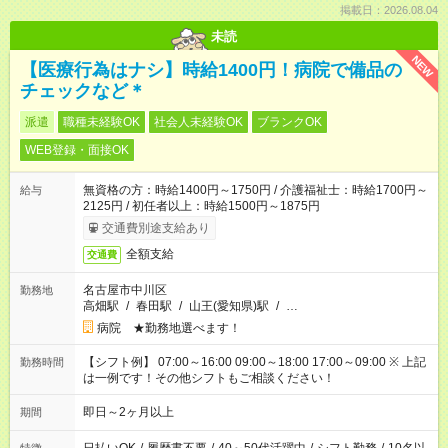
掲載日：2026.08.04
未読
NEW
【医療行為はナシ】時給1400円！病院で備品の
チェックなど＊
派遣
職種未経験OK
社会人未経験OK
ブランクOK
WEB登録・面接OK
無資格の方：時給1400円～1750円 / 介護福祉士：時給1700円～
給与
2125円 / 初任者以上：時給1500円～1875円
交通費別途支給あり
全額支給
交通費
名古屋市中川区
勤務地
高畑駅
/
春田駅
/
山王(愛知県)駅
/
…
病院 ★勤務地選べます！
【シフト例】 07:00～16:00 09:00～18:00 17:00～09:00 ※ 上記
勤務時間
は一例です！その他シフトもご相談ください！
即日～2ヶ月以上
期間