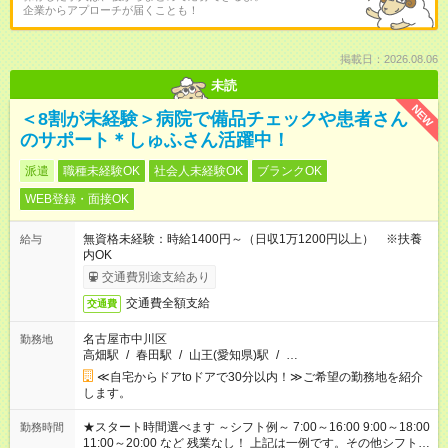
企業からアプローチが届くことも！
掲載日：2026.08.06
未読
NEW
＜8割が未経験＞病院で備品チェックや患者さん
のサポート＊しゅふさん活躍中！
派遣
職種未経験OK
社会人未経験OK
ブランクOK
WEB登録・面接OK
無資格未経験：時給1400円～（日収1万1200円以上） ※扶養
給与
内OK
交通費別途支給あり
交通費全額支給
交通費
名古屋市中川区
勤務地
高畑駅
/
春田駅
/
山王(愛知県)駅
/
…
≪自宅からドアtoドアで30分以内！≫ご希望の勤務地を紹介
します。
★スタート時間選べます ～シフト例～ 7:00～16:00 9:00～18:00
勤務時間
11:00～20:00 など 残業なし！ 上記は一例です。その他シフトも