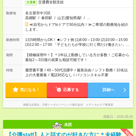
交通費全額支給
交通費
名古屋市中川区
勤務地
高畑駅
/
春田駅
/
山王(愛知県)駅
/
…
≪自宅からドアtoドアで30分以内！≫ご希望の勤務地を紹介
します。
1日5時間からOK！ ■シフト例 (1)8:00～13:00 (2)10:00～15:00
勤務時間
(3)12:00～17:00 「子どもたちが学校に行く間だけ働きたい」
「余裕を持って夕飯の準備がしたい」 「午前中は働いて、午後
はプライベートの時間にしたい」 など、ご希望を教えてくださ
【積極採用中！】＊1年以上勤務している方が多数！ご応募から
期間
いね。 ※Wワーク希望の方へ 今ご覧のお仕事で希望する勤務時
最短2～3日後の就業も相談可能です！
間と、もう1つのお仕事の勤務時間。 合計で週40時間を超える
場合は応募できません。
履歴書不要
/
40～50代活躍中
/
服装自由
/
シフト勤務
/
10名以
特徴
上の大量募集
/
電話対応なし
/
パソコンスキル不要
気になる！
応募する
詳細へ
掲載元企業名
日研トータルソーシング株式会社 メディカルケア事業部
掲載日：2026.08.05
未読
NEW
【介護staff】人と話すのが好きな方に＊未経験