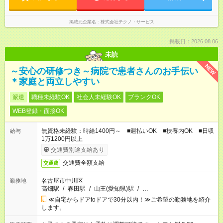
掲載元企業名
株式会社テクノ・サービス
掲載日：2026.08.06
未読
NEW
～安心の研修つき～病院で患者さんのお手伝い
＊家庭と両立しやすい
派遣
職種未経験OK
社会人未経験OK
ブランクOK
WEB登録・面接OK
無資格未経験：時給1400円～ ■週払いOK ■扶養内OK ■日収
給与
1万1200円以上
交通費別途支給あり
交通費全額支給
交通費
名古屋市中川区
勤務地
高畑駅
/
春田駅
/
山王(愛知県)駅
/
…
≪自宅からドアtoドアで30分以内！≫ご希望の勤務地を紹介
します。