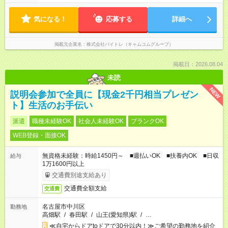
気になる！
応募する
詳細へ
掲載元企業名
株式会社バイトレ（キャムコムグループ）
掲載日：2026.08.04
未読
NEW
説明会参加で全員に【現金2千円相当プレゼン
ト】生活のお手伝い
派遣
職種未経験OK
社会人未経験OK
ブランクOK
WEB登録・面接OK
無資格未経験：時給1450円～ ■週払いOK ■扶養内OK ■日収
給与
1万1600円以上
交通費別途支給あり
交通費全額支給
交通費
名古屋市中川区
勤務地
高畑駅
/
春田駅
/
山王(愛知県)駅
/
…
≪自宅からドアtoドアで30分以内！≫ご希望の勤務地を紹介