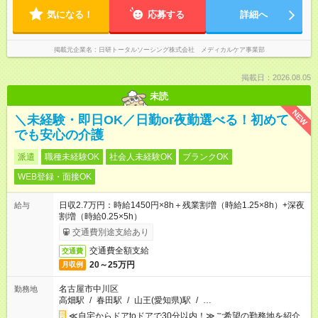
気になる！
応募する
詳細へ
掲載元企業名
日研トータルソーシング株式会社 メディカルケア事業部
掲載日：2026.08.05
未読
NEW
＼未経験・即日OK／日勤or夜勤選べる！初めて
でも安心の介護
派遣
職種未経験OK
社会人未経験OK
ブランクOK
WEB登録・面接OK
日収2.7万円：時給1450円×8h＋残業割増（時給1.25×8h）+深夜
給与
割増（時給0.25×5h）
交通費別途支給あり
交通費全額支給
交通費
20～25万円
月収例
名古屋市中川区
勤務地
高畑駅
/
春田駅
/
山王(愛知県)駅
/
…
≪自宅からドアtoドアで30分以内！≫ご希望の勤務地を紹介