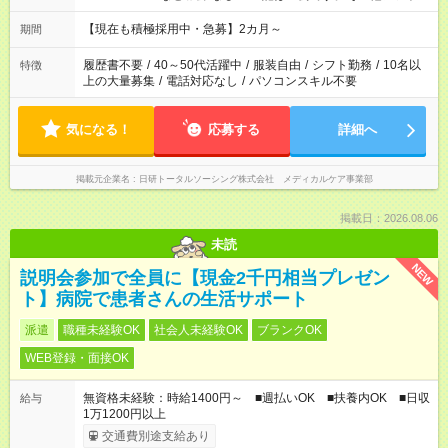
ご相談ください。 ※Wワークの場合当社と合わせて法定労働時
間が週40時間を超えなければOK
【現在も積極採用中・急募】2カ月～
期間
履歴書不要
/
40～50代活躍中
/
服装自由
/
シフト勤務
/
10名以
特徴
上の大量募集
/
電話対応なし
/
パソコンスキル不要
気になる！
応募する
詳細へ
掲載元企業名
日研トータルソーシング株式会社 メディカルケア事業部
掲載日：2026.08.06
未読
NEW
説明会参加で全員に【現金2千円相当プレゼン
ト】病院で患者さんの生活サポート
派遣
職種未経験OK
社会人未経験OK
ブランクOK
WEB登録・面接OK
無資格未経験：時給1400円～ ■週払いOK ■扶養内OK ■日収
給与
1万1200円以上
交通費別途支給あり