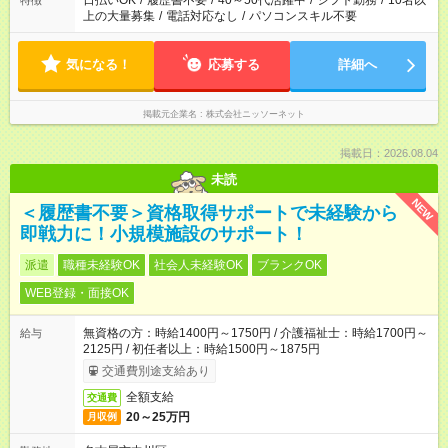
日払いOK
/
履歴書不要
/
40～50代活躍中
/
シフト勤務
/
10名以
特徴
上の大量募集
/
電話対応なし
/
パソコンスキル不要
気になる！
応募する
詳細へ
掲載元企業名
株式会社ニッソーネット
掲載日：2026.08.04
未読
NEW
＜履歴書不要＞資格取得サポートで未経験から
即戦力に！小規模施設のサポート！
派遣
職種未経験OK
社会人未経験OK
ブランクOK
WEB登録・面接OK
無資格の方：時給1400円～1750円 / 介護福祉士：時給1700円～
給与
2125円 / 初任者以上：時給1500円～1875円
交通費別途支給あり
全額支給
交通費
20～25万円
月収例