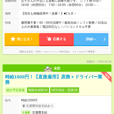
お子さんの予定にも柔軟に調整可能です。 シフト例 9:00～
勤務時間
18:00（休憩60分） 7:00～16:00（休憩60分） 10:00～
19:00（休憩60分） ※Wワーク希望の方へ 今ご覧のお仕事で希
望する勤務時間と、もう1つのお仕事の勤務時間の合計が 週40
【現在も積極採用中！急募！】■2カ月～
期間
時間を超えなければOKです。
履歴書不要
/
40～50代活躍中
/
服装自由
/
シフト勤務
/
10名以
特徴
上の大量募集
/
電話対応なし
/
パソコンスキル不要
気になる！
応募する
詳細へ
掲載元企業名
日研トータルソーシング株式会社 メディカルケア事業部
掲載日：2026.08.06
未読
NEW
時給1500円！【直接雇用】庶務＋ドライバー業
務
紹介予定派遣
職種未経験OK
WEB登録・面接OK
時給1500円
給与
交通費別途支給あり
交通費支給
交通費