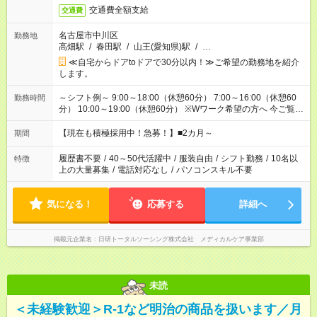
交通費全額支給
交通費
名古屋市中川区
勤務地
高畑駅
/
春田駅
/
山王(愛知県)駅
/
…
≪自宅からドアtoドアで30分以内！≫ご希望の勤務地を紹介
します。
～シフト例～ 9:00～18:00（休憩60分） 7:00～16:00（休憩60
勤務時間
分） 10:00～19:00（休憩60分） ※Wワーク希望の方へ 今ご覧の
お仕事で希望する勤務時間と、もう1つのお仕事の勤務時間の合
計が 週40時間を超えなければOKです。
【現在も積極採用中！急募！】■2カ月～
期間
履歴書不要
/
40～50代活躍中
/
服装自由
/
シフト勤務
/
10名以
特徴
上の大量募集
/
電話対応なし
/
パソコンスキル不要
気になる！
応募する
詳細へ
掲載元企業名
日研トータルソーシング株式会社 メディカルケア事業部
未読
＜未経験歓迎＞R-1など明治の商品を扱います／月