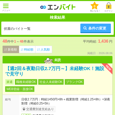
0
メニュー
気になる！
ログイン
検索結果
条件の変更
伏屋のバイト一覧
48
1,436
件中
1
～
48
件表示
平均時給:
円
新着順
時給順
人気順
掲載日：2026.08.06
未読
NEW
【週2回＆夜勤日収2.7万円～】未経験OK！施設
で見守り
派遣
職種未経験OK
社会人未経験OK
ブランクOK
WEB登録・面接OK
日収2.7万円：時給1450円×8h＋残業割増（時給1.25×8h）+深夜
給与
割増（時給0.25×5h）
交通費別途支給あり