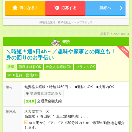
気になる！
応募する
詳細へ
掲載元企業名
株式会社ビートップスタッフ
掲載日：2026.08.04
未読
NEW
＼時短＊週5日4h～／趣味や家事との両立も！
身の回りのお手伝い
派遣
職種未経験OK
社会人未経験OK
ブランクOK
WEB登録・面接OK
無資格未経験：時給1450円～ ■週払いOK ■扶養内OK
給与
交通費別途支給あり
交通費全額支給
交通費
名古屋市中川区
勤務地
高畑駅
/
春田駅
/
山王(愛知県)駅
/
…
≪自宅からドアtoドアで30分以内！≫ご希望の勤務地を紹介
します。