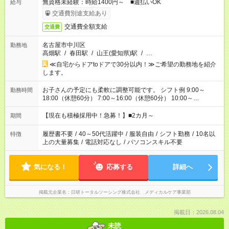
無資格未経験：時給1400円～ ■週払いOK
給与
交通費別途支給あり
交通費全額支給
交通費
名古屋市中川区
勤務地
高畑駅
/
春田駅
/
山王(愛知県)駅
/
…
≪自宅からドアtoドアで30分以内！≫ご希望の勤務地を紹介
します。
お子さんの予定にも柔軟に調整可能です。 シフト例 9:00～
勤務時間
18:00（休憩60分） 7:00～16:00（休憩60分） 10:00～
19:00（休憩60分） ※Wワーク希望の方へ 今ご覧のお仕事で希
望する勤務時間と、もう1つのお仕事の勤務時間の合計が 週40
【現在も積極採用中！急募！】■2カ月～
期間
時間を超えなければOKです。
履歴書不要
/
40～50代活躍中
/
服装自由
/
シフト勤務
/
10名以
特徴
上の大量募集
/
電話対応なし
/
パソコンスキル不要
気になる！
応募する
詳細へ
掲載元企業名
日研トータルソーシング株式会社 メディカルケア事業部
掲載日：2026.08.04
未読