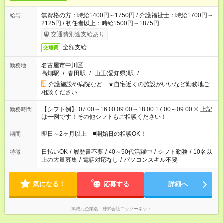
無資格の方：時給1400円～1750円 / 介護福祉士：時給1700円～
給与
2125円 / 初任者以上：時給1500円～1875円
交通費別途支給あり
全額支給
交通費
名古屋市中川区
勤務地
高畑駅
/
春田駅
/
山王(愛知県)駅
/
…
介護施設や病院など ★自宅近くの施設がいいなど勤務地ご
相談ください
【シフト例】 07:00～16:00 09:00～18:00 17:00～09:00 ※ 上記
勤務時間
は一例です！その他シフトもご相談ください！
即日～2ヶ月以上 ■開始日の相談OK！
期間
日払いOK
/
履歴書不要
/
40～50代活躍中
/
シフト勤務
/
10名以
特徴
上の大量募集
/
電話対応なし
/
パソコンスキル不要
気になる！
応募する
詳細へ
掲載元企業名
株式会社ニッソーネット