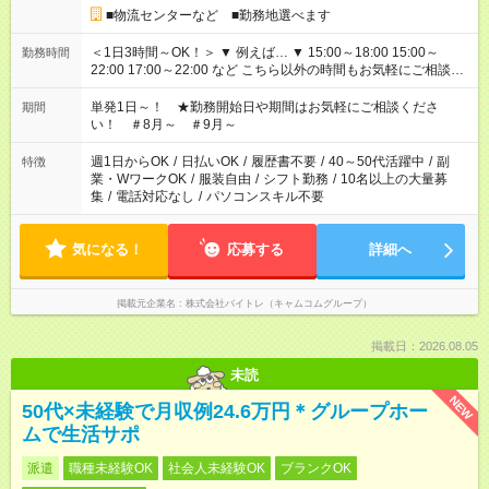
■物流センターなど ■勤務地選べます
＜1日3時間～OK！＞ ▼ 例えば… ▼ 15:00～18:00 15:00～
勤務時間
22:00 17:00～22:00 など こちら以外の時間もお気軽にご相談く
ださい！
単発1日～！ ★勤務開始日や期間はお気軽にご相談くださ
期間
い！ ＃8月～ ＃9月～
週1日からOK
/
日払いOK
/
履歴書不要
/
40～50代活躍中
/
副
特徴
業・WワークOK
/
服装自由
/
シフト勤務
/
10名以上の大量募
集
/
電話対応なし
/
パソコンスキル不要
気になる！
応募する
詳細へ
掲載元企業名
株式会社バイトレ（キャムコムグループ）
掲載日：2026.08.05
未読
NEW
50代×未経験で月収例24.6万円＊グループホー
ムで生活サポ
派遣
職種未経験OK
社会人未経験OK
ブランクOK