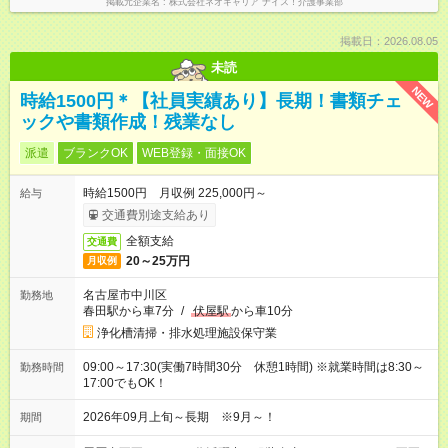
掲載元企業名
株式会社ネオキャリア ナイス！介護事業部
掲載日：2026.08.05
未読
NEW
時給1500円＊【社員実績あり】長期！書類チェ
ックや書類作成！残業なし
派遣
ブランクOK
WEB登録・面接OK
時給1500円 月収例 225,000円～
給与
交通費別途支給あり
全額支給
交通費
20～25万円
月収例
名古屋市中川区
勤務地
春田駅から車7分
/
伏屋駅
から車10分
浄化槽清掃・排水処理施設保守業
09:00～17:30(実働7時間30分 休憩1時間) ※就業時間は8:30～
勤務時間
17:00でもOK！
2026年09月上旬～長期 ※9月～！
期間