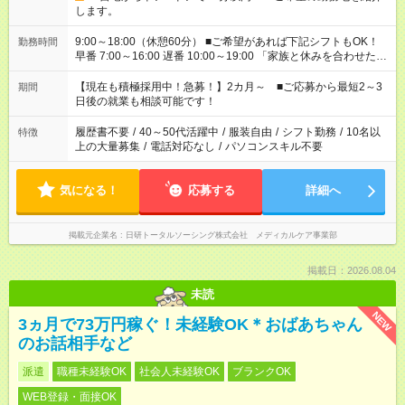
します。
9:00～18:00（休憩60分） ■ご希望があれば下記シフトもOK！
勤務時間
早番 7:00～16:00 遅番 10:00～19:00 「家族と休みを合わせた
い」 「余裕を持って夕飯の準備がしたい」 「できれば残業はし
たくない」 など、ご希望を教えてくださいね。 ※Wワーク希望
【現在も積極採用中！急募！】2カ月～ ■ご応募から最短2～3
期間
の方へ 今ご覧のお仕事で希望する勤務時間と、もう1つのお仕事
日後の就業も相談可能です！
の勤務時間。 合計で週40時間を超える場合は応募できません。
履歴書不要
/
40～50代活躍中
/
服装自由
/
シフト勤務
/
10名以
特徴
上の大量募集
/
電話対応なし
/
パソコンスキル不要
気になる！
応募する
詳細へ
掲載元企業名
日研トータルソーシング株式会社 メディカルケア事業部
掲載日：2026.08.04
未読
NEW
3ヵ月で73万円稼ぐ！未経験OK＊おばあちゃん
のお話相手など
派遣
職種未経験OK
社会人未経験OK
ブランクOK
WEB登録・面接OK