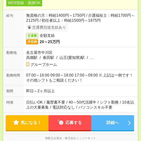
WEB登録・面接OK
無資格の方：時給1400円～1750円 / 介護福祉士：時給1700円～
給与
2125円 / 初任者以上：時給1500円～1875円
交通費別途支給あり
全額支給
交通費
20～25万円
月収例
名古屋市中川区
勤務地
高畑駅
/
春田駅
/
山王(愛知県)駅
/
…
グループホーム
07:00～16:00 09:00～18:00 17:00～09:00 ※ 上記は一例です！
勤務時間
その他シフトもご相談ください！
即日～2ヶ月以上
期間
日払いOK
/
履歴書不要
/
40～50代活躍中
/
シフト勤務
/
10名以
特徴
上の大量募集
/
電話対応なし
/
パソコンスキル不要
気になる！
応募する
詳細へ
掲載元企業名
株式会社ニッソーネット