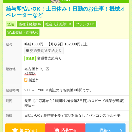
給与即払いOK！土日休み！日勤のお仕事！機械オ
ペレーターなど
派遣
職種未経験OK
社会人未経験OK
ブランクOK
WEB登録・面接OK
時給1300円 【月収例】182000円以上
給与
交通費別途支給あり
交通費支給有り
交通費
名古屋市中川区
勤務地
伏屋駅
製造外
9:00～17:00 ※表記のうち実働7時間です。
勤務時間
長期【ご応募から1週間以内(最短2日目)のスピード就業が可能】
期間
即日～
日払いOK
/
履歴書不要
/
電話対応なし
/
パソコンスキル不要
特徴
気になる！
応募する
詳細へ