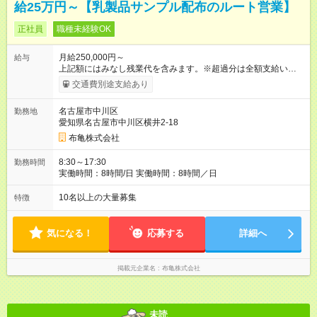
給25万円～【乳製品サンプル配布のルート営業】
正社員
職種未経験OK
月給250,000円～
給与
上記額にはみなし残業代を含みます。※超過分は全額支給いたし
ます。 みなし残業代 50,000円／月 みなし残業時間 27時間／月
交通費別途支給あり
※試用期間は3ヶ月で、その間の条件に変更はありません。 ※上
記の金額には固定残業代（27時間／5万円）、皆勤手当（4000
名古屋市中川区
勤務地
円／月）が含まれます。残業時間の超過分は別途支給。 ＜月収
愛知県名古屋市中川区横井2-18
例＞ ・月収30万円（固定給＋インセンティブ5万円） ・月収34
万円（固定給＋インセンティブ9万円） ※インセンティブによっ
布亀株式会社
て月収38万円以上も十分に可能です。 ◆頑張りが収入に直結！
明確な給与体系◆ 月給25万円の固定給に加え、成果に応じたイ
8:30～17:30
勤務時間
ンセンティブを支給。あなたの頑張りを正当に評価します。 年
実働時間：8時間/日 実働時間：8時間／日
収例 450万円／入社1年目・25歳（月収34万円＋賞与） 600万円
／入社3年目・リーダー職（月収45万円＋賞与） 【試用期間】
10名以上の大量募集
特徴
試用期間あり 試用期間の長さ：3ヶ月 雇用形態、給与は本採用
時と同じです。
気になる！
応募する
詳細へ
掲載元企業名
布亀株式会社
未読