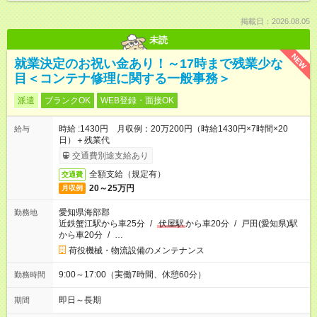
掲載日：2026.08.05
未読
NEW
就業決定のお祝い金あり！～17時まで残業少な
目＜コンテナ修理に関する一般事務＞
派遣
ブランクOK
WEB登録・面接OK
時給 :1430円 月収例：20万200円（時給1430円×7時間×20
給与
日）＋残業代
交通費別途支給あり
全額支給（規定有）
交通費
20～25万円
月収例
愛知県海部郡
勤務地
近鉄蟹江駅から車25分
/
伏屋駅
から車20分
/
戸田(愛知県)駅
から車20分
/
…
荷役機械・物流設備のメンテナンス
9:00～17:00（実働7時間、休憩60分）
勤務時間
即日～長期
期間