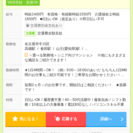
WEB登録・面接OK
時給1400円 有資格・有経験時給1550円 介護福祉士時給
給与
1650円 ■日払いOK（規定あり）※即日払い不可
交通費別途支給あり
交通費全額支給
交通費
名古屋市中川区
勤務地
高畑駅
/
春田駅
/
山王(愛知県)駅
/
…
＜選べる勤務地＞シニア向けマンション ※他にもさまざま
な施設をご紹介できます！
★1日4時間～OK！ （例）9:00～18:00のあいだ もちろん1日8時
勤務時間
間のお仕事もご紹介可能です！ご希望をお聞かせください！★家
庭の都合でお休みが必要な場合も遠慮なくご相談ください。 ※
週最低15時間以上の勤務が必要です
短期2ヵ月～のお仕事です。開始日はご相談ください！ ★急募
期間
です！
日払いOK
/
履歴書不要
/
40～50代活躍中
/
服装自由
/
シフト勤
特徴
務
/
10名以上の大量募集
/
電話対応なし
/
パソコンスキル不要
気になる！
応募する
詳細へ