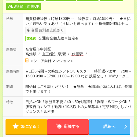
WEB登録・面接OK
無資格未経験：時給1300円～ 経験者：時給1550円～ ★日払
給与
い／週払い制度あり（月払いも選べます）※稼働開始時は手続き
完了次第のお支払いとなります。
交通費別途支給あり
交通費全額支給※規定有
交通費
名古屋市中川区
勤務地
高畑駅
/
山王(愛知県)駅
/
伏屋駅
/
…
＜シニア向けマンション＞
★1日6時間～の時短シフトOK ★スタート時間選べます！ 7:00～
勤務時間
16:00 9:00～17:00 11:00～19:00 など 残業なし！ ※Wワークの
場合、他のお仕事と合わせ週40時間超の就業はご案内できませ
ん ※法令に基づき、週20時間以上勤務は社会保険への加入対象
開始日はご相談ください！ ★急募 ★職場が気に入れば、長期
期間
となります ※労働者派遣法（日雇い派遣の原則禁止）により、
でも働けます！
短時間・短期間の就業はご案内が難しい場合があります
日払いOK
/
履歴書不要
/
40～50代活躍中
/
副業・WワークOK
/
特徴
服装自由
/
シフト勤務
/
10名以上の大量募集
/
電話対応なし
/
パ
ソコンスキル不要
気になる！
応募する
詳細へ